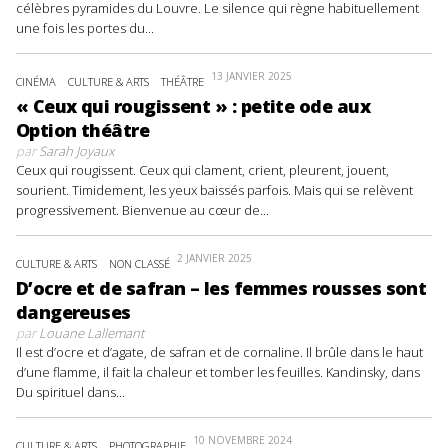
célèbres pyramides du Louvre. Le silence qui règne habituellement
une fois les portes du...
13 JANVIER 2025
CINÉMA
CULTURE & ARTS
THÉÂTRE
« Ceux qui rougissent » : petite ode aux
Option théâtre
par
Sarah Joyaux
Ceux qui rougissent. Ceux qui clament, crient, pleurent, jouent,
sourient. Timidement, les yeux baissés parfois. Mais qui se relèvent
progressivement. Bienvenue au cœur de...
2 JANVIER 2025
CULTURE & ARTS
NON CLASSÉ
D’ocre et de safran – les femmes rousses sont
dangereuses
par
Louane Lallemant
Il est d’ocre et d’agate, de safran et de cornaline. Il brûle dans le haut
d’une flamme, il fait la chaleur et tomber les feuilles. Kandinsky, dans
Du spirituel dans...
10 NOVEMBRE 2024
CULTURE & ARTS
PHOTOGRAPHIE