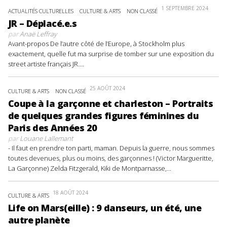
1 SEPTEMBRE 2024
ACTUALITÉS CULTURELLES
CULTURE & ARTS
NON CLASSÉ
JR – Déplacé.e.s
par
Anaë Leffray
Avant-propos De l’autre côté de l’Europe, à Stockholm plus
exactement, quelle fut ma surprise de tomber sur une exposition du
street artiste français JR....
25 AOÛT 2024
CULTURE & ARTS
NON CLASSÉ
Coupe à la garçonne et charleston – Portraits
de quelques grandes figures féminines du
Paris des Années 20
par
Louane Lallemant
- Il faut en prendre ton parti, maman. Depuis la guerre, nous sommes
toutes devenues, plus ou moins, des garçonnes ! (Victor Margueritte,
La Garçonne) Zelda Fitzgerald, Kiki de Montparnasse,...
18 AOÛT 2024
CULTURE & ARTS
Life on Mars(eille) : 9 danseurs, un été, une
autre planète