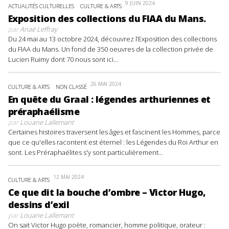
9 JUIN 2024
ACTUALITÉS CULTURELLES
CULTURE & ARTS
Exposition des collections du FIAA du Mans.
par
Anaë Leffray
Du 24 mai au 13 octobre 2024, découvrez l’Exposition des collections
du FIAA du Mans. Un fond de 350 oeuvres de la collection privée de
Lucien Ruimy dont 70 nous sont ici...
26 MAI 2024
CULTURE & ARTS
NON CLASSÉ
En quête du Graal : légendes arthuriennes et
préraphaélisme
par
Louane Lallemant
Certaines histoires traversent les âges et fascinent les Hommes, parce
que ce qu'elles racontent est éternel : les Légendes du Roi Arthur en
sont. Les Préraphaélites s'y sont particulièrement...
12 MAI 2024
CULTURE & ARTS
Ce que dit la bouche d’ombre – Victor Hugo,
dessins d’exil
par
Louane Lallemant
On sait Victor Hugo poète, romancier, homme politique, orateur :