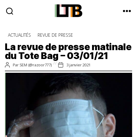
Le
Tote
Catégories
ACTUALITÉS
REVUE DE PRESSE
Bag
-
La revue de presse matinale
Média
du Tote Bag – 03/01/21
d'information
quotidienne
Auteur
Date
Par
SEM (@razoor777)
3 janvier 2021
de
de
l’article
l’article