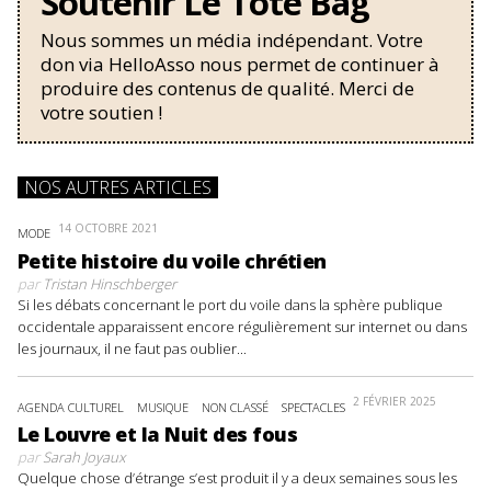
Soutenir Le Tote Bag
Nous sommes un média indépendant. Votre
don via HelloAsso nous permet de continuer à
produire des contenus de qualité. Merci de
votre soutien !
NOS AUTRES ARTICLES
14 OCTOBRE 2021
MODE
Petite histoire du voile chrétien
par
Tristan Hinschberger
Si les débats concernant le port du voile dans la sphère publique
occidentale apparaissent encore régulièrement sur internet ou dans
les journaux, il ne faut pas oublier...
2 FÉVRIER 2025
AGENDA CULTUREL
MUSIQUE
NON CLASSÉ
SPECTACLES
Le Louvre et la Nuit des fous
par
Sarah Joyaux
Quelque chose d’étrange s’est produit il y a deux semaines sous les