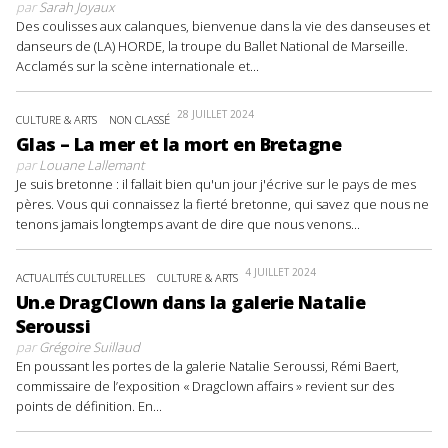
par
Sarah Joyaux
Des coulisses aux calanques, bienvenue dans la vie des danseuses et
danseurs de (LA) HORDE, la troupe du Ballet National de Marseille.
Acclamés sur la scène internationale et...
28 JUILLET 2024
CULTURE & ARTS
NON CLASSÉ
Glas – La mer et la mort en Bretagne
par
Louane Lallemant
Je suis bretonne : il fallait bien qu'un jour j'écrive sur le pays de mes
pères. Vous qui connaissez la fierté bretonne, qui savez que nous ne
tenons jamais longtemps avant de dire que nous venons...
4 JUILLET 2024
ACTUALITÉS CULTURELLES
CULTURE & ARTS
Un.e DragClown dans la galerie Natalie
Seroussi
par
Grégoire Suillaud
En poussant les portes de la galerie Natalie Seroussi, Rémi Baert,
commissaire de l’exposition « Dragclown affairs » revient sur des
points de définition. En...