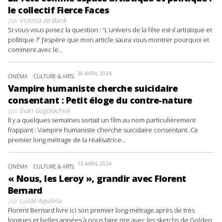
le collectif Fierce Faces
par
Victoria de Bank
Si vous vous posez la question : “L’univers de la fête est-il artistique et
politique ?” J’espère que mon article saura vous montrer pourquoi et
comment avec le...
20 AVRIL 2024
CINÉMA
CULTURE & ARTS
Vampire humaniste cherche suicidaire
consentant : Petit éloge du contre-nature
par
Evan Gogolachvili
Il y a quelques semaines sortait un film au nom particulièrement
frappant : Vampire humaniste cherche suicidaire consentant. Ce
premier long métrage de la réalisatrice...
13 AVRIL 2024
CINÉMA
CULTURE & ARTS
« Nous, les Leroy », grandir avec Florent
Bernard
par
Lucile Aquilina
Florent Bernard livre ici son premier long-métrage après de très
longues et belles années à nous faire rire avec les sketchs de Golden