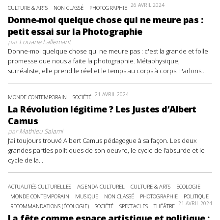
26 AVRIL 2024
CULTURE & ARTS
NON CLASSÉ
PHOTOGRAPHIE
Donne-moi quelque chose qui ne meure pas :
petit essai sur la Photographie
par
Louane Lallemant
Donne-moi quelque chose qui ne meure pas : c'est la grande et folle
promesse que nous a faite la photographie. Métaphysique,
surréaliste, elle prend le réel et le temps au corps à corps. Parlons...
21 AVRIL 2024
MONDE CONTEMPORAIN
SOCIÉTÉ
La Révolution légitime ? Les Justes d’Albert
Camus
par
Mathieu Salami
J’ai toujours trouvé Albert Camus pédagogue à sa façon. Les deux
grandes parties politiques de son oeuvre, le cycle de l’absurde et le
cycle de la...
ACTUALITÉS CULTURELLES
AGENDA CULTUREL
CULTURE & ARTS
ECOLOGIE
MONDE CONTEMPORAIN
MUSIQUE
NON CLASSÉ
PHOTOGRAPHIE
POLITIQUE
21 AVRIL 2024
RECOMMANDATIONS (ÉCOLOGIE)
SOCIÉTÉ
SPECTACLES
THÉÂTRE
La fête comme espace artistique et politique :