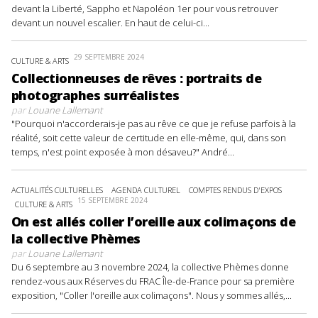
devant la Liberté, Sappho et Napoléon 1er pour vous retrouver
devant un nouvel escalier. En haut de celui-ci...
29 SEPTEMBRE 2024
CULTURE & ARTS
Collectionneuses de rêves : portraits de
photographes surréalistes
par
Louane Lallemant
"Pourquoi n'accorderais-je pas au rêve ce que je refuse parfois à la
réalité, soit cette valeur de certitude en elle-même, qui, dans son
temps, n'est point exposée à mon désaveu?" André...
ACTUALITÉS CULTURELLES
AGENDA CULTUREL
COMPTES RENDUS D'EXPOS
15 SEPTEMBRE 2024
CULTURE & ARTS
On est allés coller l’oreille aux colimaçons de
la collective Phèmes
par
Louane Lallemant
Du 6 septembre au 3 novembre 2024, la collective Phèmes donne
rendez-vous aux Réserves du FRAC Île-de-France pour sa première
exposition, "Coller l'oreille aux colimaçons". Nous y sommes allés,...