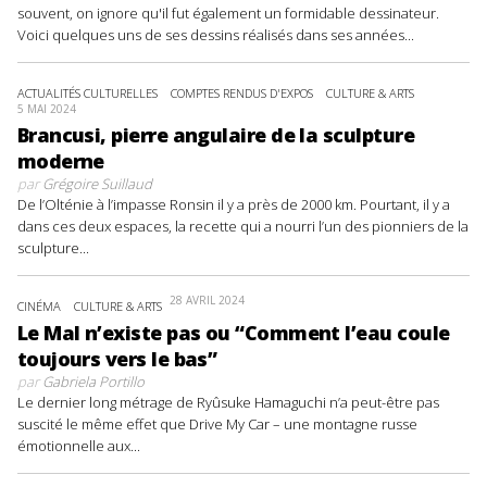
souvent, on ignore qu'il fut également un formidable dessinateur.
Voici quelques uns de ses dessins réalisés dans ses années...
ACTUALITÉS CULTURELLES
COMPTES RENDUS D'EXPOS
CULTURE & ARTS
5 MAI 2024
Brancusi, pierre angulaire de la sculpture
moderne
par
Grégoire Suillaud
De l’Olténie à l’impasse Ronsin il y a près de 2000 km. Pourtant, il y a
dans ces deux espaces, la recette qui a nourri l’un des pionniers de la
sculpture...
28 AVRIL 2024
CINÉMA
CULTURE & ARTS
Le Mal n’existe pas ou “Comment l’eau coule
toujours vers le bas”
par
Gabriela Portillo
Le dernier long métrage de Ryûsuke Hamaguchi n’a peut-être pas
suscité le même effet que Drive My Car – une montagne russe
émotionnelle aux...