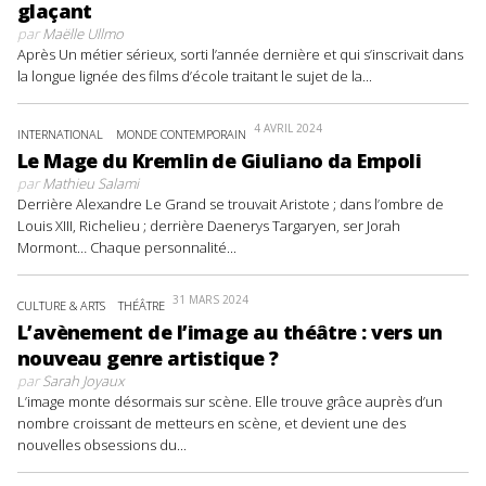
glaçant
par
Maëlle Ullmo
Après Un métier sérieux, sorti l’année dernière et qui s’inscrivait dans
la longue lignée des films d’école traitant le sujet de la...
4 AVRIL 2024
INTERNATIONAL
MONDE CONTEMPORAIN
Le Mage du Kremlin de Giuliano da Empoli
par
Mathieu Salami
Derrière Alexandre Le Grand se trouvait Aristote ; dans l’ombre de
Louis XIII, Richelieu ; derrière Daenerys Targaryen, ser Jorah
Mormont… Chaque personnalité...
31 MARS 2024
CULTURE & ARTS
THÉÂTRE
L’avènement de l’image au théâtre : vers un
nouveau genre artistique ?
par
Sarah Joyaux
L’image monte désormais sur scène. Elle trouve grâce auprès d’un
nombre croissant de metteurs en scène, et devient une des
nouvelles obsessions du...