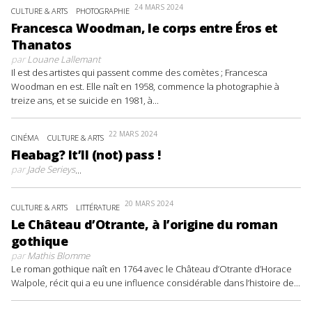
24 MARS 2024
CULTURE & ARTS
PHOTOGRAPHIE
Francesca Woodman, le corps entre Éros et
Thanatos
par
Louane Lallemant
Il est des artistes qui passent comme des comètes ; Francesca
Woodman en est. Elle naît en 1958, commence la photographie à
treize ans, et se suicide en 1981, à...
22 MARS 2024
CINÉMA
CULTURE & ARTS
Fleabag? It’ll (not) pass !
par
Jade Serieys
...
20 MARS 2024
CULTURE & ARTS
LITTÉRATURE
Le Château d’Otrante, à l’origine du roman
gothique
par
Mathis Blomme
Le roman gothique naît en 1764 avec le Château d’Otrante d’Horace
Walpole, récit qui a eu une influence considérable dans l’histoire de...