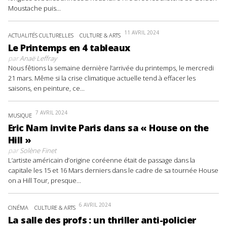
Moustache puis...
11 AVRIL 2024
ACTUALITÉS CULTURELLES
CULTURE & ARTS
Le Printemps en 4 tableaux
par
Anaë Leffray
Nous fêtions la semaine dernière l’arrivée du printemps, le mercredi
21 mars. Même si la crise climatique actuelle tend à effacer les
saisons, en peinture, ce...
7 AVRIL 2024
MUSIQUE
Eric Nam invite Paris dans sa « House on the
Hill »
par
Solène Finet
L’artiste américain d’origine coréenne était de passage dans la
capitale les 15 et 16 Mars derniers dans le cadre de sa tournée House
on a Hill Tour, presque...
6 AVRIL 2024
CINÉMA
CULTURE & ARTS
La salle des profs : un thriller anti-policier