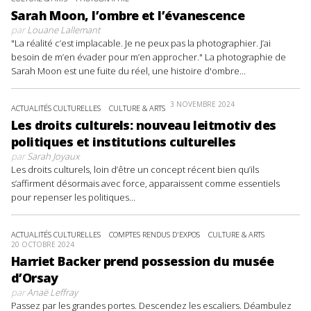
Sarah Moon, l’ombre et l’évanescence
par
Louane Lallemant
"La réalité c’est implacable. Je ne peux pas la photographier. J’ai
besoin de m’en évader pour m’en approcher." La photographie de
Sarah Moon est une fuite du réel, une histoire d'ombre...
3 NOVEMBRE 2024
ACTUALITÉS CULTURELLES
CULTURE & ARTS
Les droits culturels: nouveau leitmotiv des
politiques et institutions culturelles
par
Sarah Joyaux
Les droits culturels, loin d’être un concept récent bien qu’ils
s’affirment désormais avec force, apparaissent comme essentiels
pour repenser les politiques...
ACTUALITÉS CULTURELLES
COMPTES RENDUS D'EXPOS
CULTURE & ARTS
20 OCTOBRE 2024
Harriet Backer prend possession du musée
d’Orsay
par
Anaë Leffray
Passez par les grandes portes. Descendez les escaliers. Déambulez