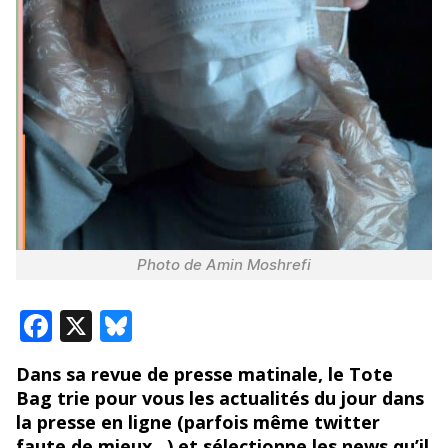
Photo de Amin Moshrefi
F
X
Bl
ac
u
Dans sa revue de presse matinale, le Tote
e
e
Bag trie pour vous les actualités du jour dans
b
sk
la presse en ligne (parfois même twitter
faute de mieux…) et sélectionne les news qu’il