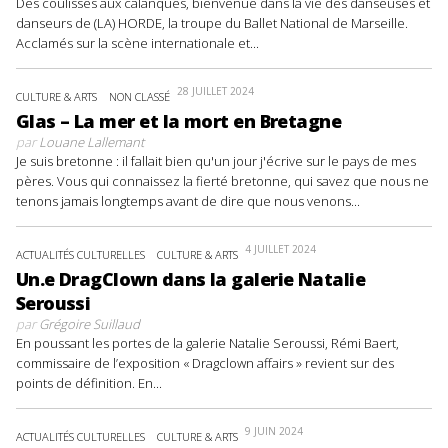
Des coulisses aux calanques, bienvenue dans la vie des danseuses et
danseurs de (LA) HORDE, la troupe du Ballet National de Marseille.
Acclamés sur la scène internationale et...
28 JUILLET 2024
CULTURE & ARTS
NON CLASSÉ
Glas – La mer et la mort en Bretagne
par
Louane Lallemant
Je suis bretonne : il fallait bien qu'un jour j'écrive sur le pays de mes
pères. Vous qui connaissez la fierté bretonne, qui savez que nous ne
tenons jamais longtemps avant de dire que nous venons...
4 JUILLET 2024
ACTUALITÉS CULTURELLES
CULTURE & ARTS
Un.e DragClown dans la galerie Natalie
Seroussi
par
Grégoire Suillaud
En poussant les portes de la galerie Natalie Seroussi, Rémi Baert,
commissaire de l’exposition « Dragclown affairs » revient sur des
points de définition. En...
9 JUIN 2024
ACTUALITÉS CULTURELLES
CULTURE & ARTS