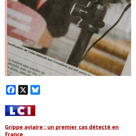
F
X
Bl
ac
u
e
e
b
sk
o
y
Grippe aviaire : un premier cas détecté en
France