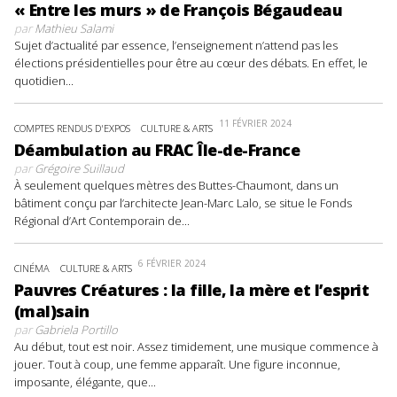
« Entre les murs » de François Bégaudeau
par
Mathieu Salami
Sujet d’actualité par essence, l’enseignement n’attend pas les
élections présidentielles pour être au cœur des débats. En effet, le
quotidien...
11 FÉVRIER 2024
COMPTES RENDUS D'EXPOS
CULTURE & ARTS
Déambulation au FRAC Île-de-France
par
Grégoire Suillaud
À seulement quelques mètres des Buttes-Chaumont, dans un
bâtiment conçu par l’architecte Jean-Marc Lalo, se situe le Fonds
Régional d’Art Contemporain de...
6 FÉVRIER 2024
CINÉMA
CULTURE & ARTS
Pauvres Créatures : la fille, la mère et l’esprit
(mal)sain
par
Gabriela Portillo
Au début, tout est noir. Assez timidement, une musique commence à
jouer. Tout à coup, une femme apparaît. Une figure inconnue,
imposante, élégante, que...