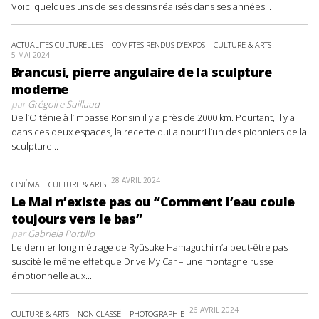
Voici quelques uns de ses dessins réalisés dans ses années...
ACTUALITÉS CULTURELLES
COMPTES RENDUS D'EXPOS
CULTURE & ARTS
5 MAI 2024
Brancusi, pierre angulaire de la sculpture
moderne
par
Grégoire Suillaud
De l’Olténie à l’impasse Ronsin il y a près de 2000 km. Pourtant, il y a
dans ces deux espaces, la recette qui a nourri l’un des pionniers de la
sculpture...
28 AVRIL 2024
CINÉMA
CULTURE & ARTS
Le Mal n’existe pas ou “Comment l’eau coule
toujours vers le bas”
par
Gabriela Portillo
Le dernier long métrage de Ryûsuke Hamaguchi n’a peut-être pas
suscité le même effet que Drive My Car – une montagne russe
émotionnelle aux...
26 AVRIL 2024
CULTURE & ARTS
NON CLASSÉ
PHOTOGRAPHIE