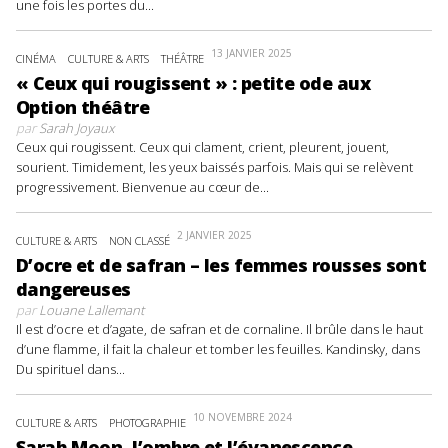
une fois les portes du...
13 JANVIER 2025
CINÉMA
CULTURE & ARTS
THÉÂTRE
« Ceux qui rougissent » : petite ode aux
Option théâtre
par
Sarah Joyaux
Ceux qui rougissent. Ceux qui clament, crient, pleurent, jouent,
sourient. Timidement, les yeux baissés parfois. Mais qui se relèvent
progressivement. Bienvenue au cœur de...
2 JANVIER 2025
CULTURE & ARTS
NON CLASSÉ
D’ocre et de safran – les femmes rousses sont
dangereuses
par
Louane Lallemant
Il est d’ocre et d’agate, de safran et de cornaline. Il brûle dans le haut
d’une flamme, il fait la chaleur et tomber les feuilles. Kandinsky, dans
Du spirituel dans...
10 NOVEMBRE 2024
CULTURE & ARTS
PHOTOGRAPHIE
Sarah Moon, l’ombre et l’évanescence