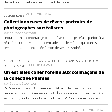
devant un nouvel escalier. En haut de celui-ci...
29 SEPTEMBRE 2024
CULTURE & ARTS
Collectionneuses de rêves : portraits de
photographes surréalistes
par
Louane Lallemant
"Pourquoi n'accorderais-je pas au rêve ce que je refuse parfois à la
réalité, soit cette valeur de certitude en elle-même, qui, dans son
temps, n'est point exposée à mon désaveu?" André...
ACTUALITÉS CULTURELLES
AGENDA CULTUREL
COMPTES RENDUS D'EXPOS
15 SEPTEMBRE 2024
CULTURE & ARTS
On est allés coller l’oreille aux colimaçons de
la collective Phèmes
par
Louane Lallemant
Du 6 septembre au 3 novembre 2024, la collective Phèmes donne
rendez-vous aux Réserves du FRAC Île-de-France pour sa première
exposition, "Coller l'oreille aux colimaçons". Nous y sommes allés,...
1 SEPTEMBRE 2024
ACTUALITÉS CULTURELLES
CULTURE & ARTS
NON CLASSÉ