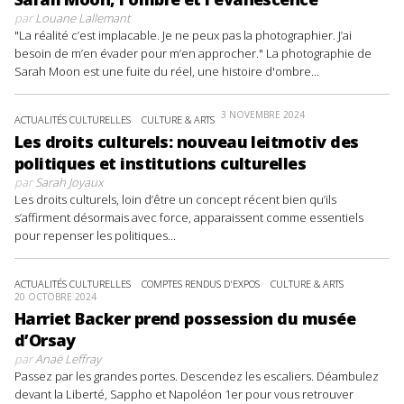
par
Louane Lallemant
"La réalité c’est implacable. Je ne peux pas la photographier. J’ai
besoin de m’en évader pour m’en approcher." La photographie de
Sarah Moon est une fuite du réel, une histoire d'ombre...
3 NOVEMBRE 2024
ACTUALITÉS CULTURELLES
CULTURE & ARTS
Les droits culturels: nouveau leitmotiv des
politiques et institutions culturelles
par
Sarah Joyaux
Les droits culturels, loin d’être un concept récent bien qu’ils
s’affirment désormais avec force, apparaissent comme essentiels
pour repenser les politiques...
ACTUALITÉS CULTURELLES
COMPTES RENDUS D'EXPOS
CULTURE & ARTS
20 OCTOBRE 2024
Harriet Backer prend possession du musée
d’Orsay
par
Anaë Leffray
Passez par les grandes portes. Descendez les escaliers. Déambulez
devant la Liberté, Sappho et Napoléon 1er pour vous retrouver