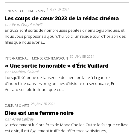
1 FÉVRIER 2024
CINÉMA
CULTURE & ARTS
Les coups de cœur 2023 de la rédac cinéma
par
Evan Gogolachvili
En 2023 sont sortis de nombreuses pépites cinématographiques, et
nous vous proposons aujourd’hui voici un rapide tour d’horizon des
films que nous avons...
30 JANVIER 2024
INTERNATIONAL
MONDE CONTEMPORAIN
« Une sortie honorable » d’Éric Vuillard
par
Mathieu Salami
Lorsqu’il s’étonne de l’absence de mention faite à la guerre
d’Indochine dans les programmes d’histoire du secondaire, Eric
Vuillard semble insinuer que ce...
28 JANVIER 2024
CULTURE & ARTS
Dieu est une femme noire
par
Anaë Leffray
J’ai récemment lu Sorcières de Mona Chollet. Outre le fait que ce livre
est divin, il est également truffé de références artistiques,...