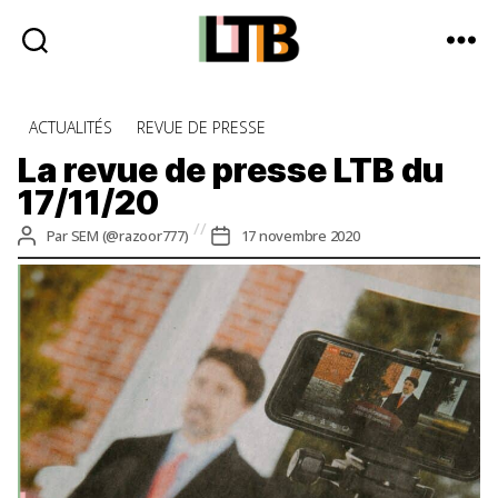
Le
Tote
Catégories
ACTUALITÉS
REVUE DE PRESSE
Bag
-
La revue de presse LTB du
Média
17/11/20
d'information
quotidienne
Auteur
Date
Par
SEM (@razoor777)
17 novembre 2020
de
de
l’article
l’article