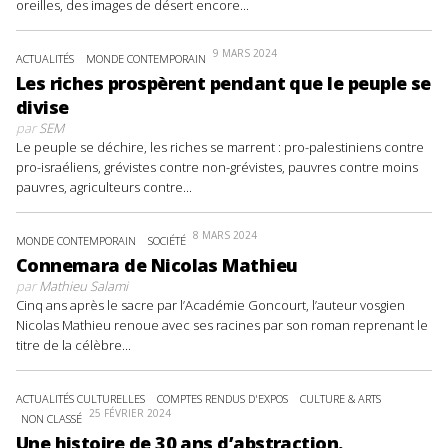
oreilles, des images de désert encore...
9 MARS 2024
ACTUALITÉS
MONDE CONTEMPORAIN
Les riches prospèrent pendant que le peuple se
divise
par
SEM
Le peuple se déchire, les riches se marrent : pro-palestiniens contre
pro-israéliens, grévistes contre non-grévistes, pauvres contre moins
pauvres, agriculteurs contre...
8 MARS 2024
MONDE CONTEMPORAIN
SOCIÉTÉ
Connemara de Nicolas Mathieu
par
Mathieu Salami
Cinq ans après le sacre par l’Académie Goncourt, l’auteur vosgien
Nicolas Mathieu renoue avec ses racines par son roman reprenant le
titre de la célèbre...
ACTUALITÉS CULTURELLES
COMPTES RENDUS D'EXPOS
CULTURE & ARTS
25 FÉVRIER 2024
NON CLASSÉ
Une histoire de 30 ans d’abstraction.