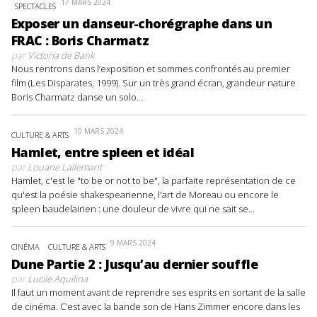
17 MARS 2024
SPECTACLES
Exposer un danseur-chorégraphe dans un
FRAC : Boris Charmatz
par
Victoria de Bank
Nous rentrons dans l’exposition et sommes confrontés au premier
film (Les Disparates, 1999). Sur un très grand écran, grandeur nature
Boris Charmatz danse un solo...
10 MARS 2024
CULTURE & ARTS
Hamlet, entre spleen et idéal
par
Louane Lallemant
Hamlet, c'est le "to be or not to be", la parfaite représentation de ce
qu'est la poésie shakespearienne, l'art de Moreau ou encore le
spleen baudelairien : une douleur de vivre qui ne sait se...
9 MARS 2024
CINÉMA
CULTURE & ARTS
Dune Partie 2 : Jusqu’au dernier souffle
par
Lucile Aquilina
Il faut un moment avant de reprendre ses esprits en sortant de la salle
de cinéma. C’est avec la bande son de Hans Zimmer encore dans les