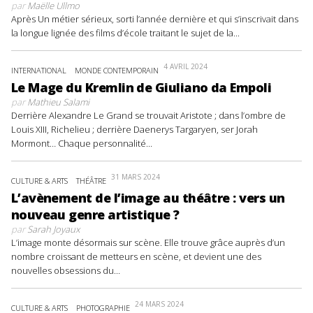
par
Maëlle Ullmo
Après Un métier sérieux, sorti l’année dernière et qui s’inscrivait dans
la longue lignée des films d’école traitant le sujet de la...
4 AVRIL 2024
INTERNATIONAL
MONDE CONTEMPORAIN
Le Mage du Kremlin de Giuliano da Empoli
par
Mathieu Salami
Derrière Alexandre Le Grand se trouvait Aristote ; dans l’ombre de
Louis XIII, Richelieu ; derrière Daenerys Targaryen, ser Jorah
Mormont… Chaque personnalité...
31 MARS 2024
CULTURE & ARTS
THÉÂTRE
L’avènement de l’image au théâtre : vers un
nouveau genre artistique ?
par
Sarah Joyaux
L’image monte désormais sur scène. Elle trouve grâce auprès d’un
nombre croissant de metteurs en scène, et devient une des
nouvelles obsessions du...
24 MARS 2024
CULTURE & ARTS
PHOTOGRAPHIE