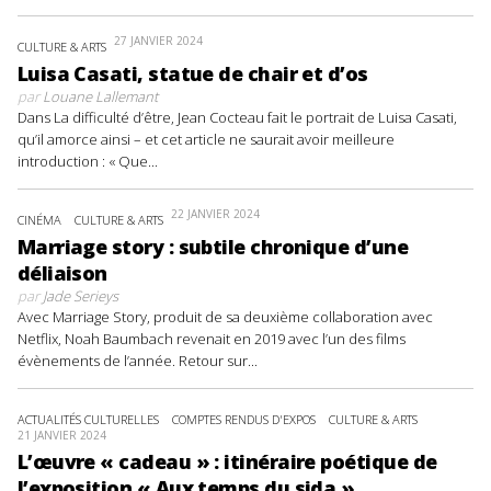
27 JANVIER 2024
CULTURE & ARTS
Luisa Casati, statue de chair et d’os
par
Louane Lallemant
Dans La difficulté d’être, Jean Cocteau fait le portrait de Luisa Casati,
qu’il amorce ainsi – et cet article ne saurait avoir meilleure
introduction : « Que...
22 JANVIER 2024
CINÉMA
CULTURE & ARTS
Marriage story : subtile chronique d’une
déliaison
par
Jade Serieys
Avec Marriage Story, produit de sa deuxième collaboration avec
Netflix, Noah Baumbach revenait en 2019 avec l’un des films
évènements de l’année. Retour sur...
ACTUALITÉS CULTURELLES
COMPTES RENDUS D'EXPOS
CULTURE & ARTS
21 JANVIER 2024
L’œuvre « cadeau » : itinéraire poétique de
l’exposition « Aux temps du sida »