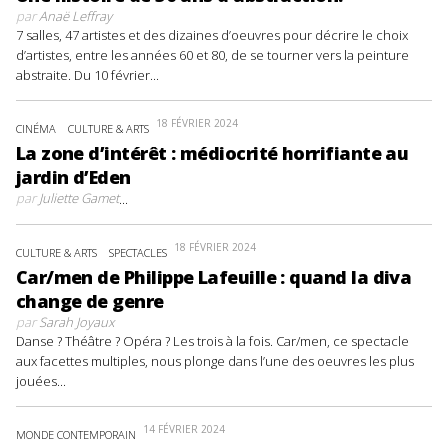
par
Anaë Leffray
7 salles, 47 artistes et des dizaines d’oeuvres pour décrire le choix
d’artistes, entre les années 60 et 80, de se tourner vers la peinture
abstraite. Du 10 février...
18 FÉVRIER 2024
CINÉMA
CULTURE & ARTS
La zone d’intérêt : médiocrité horrifiante au
jardin d’Eden
par
Juliette Gamet
...
18 FÉVRIER 2024
CULTURE & ARTS
SPECTACLES
Car/men de Philippe Lafeuille : quand la diva
change de genre
par
Sarah Joyaux
Danse ? Théâtre ? Opéra ? Les trois à la fois. Car/men, ce spectacle
aux facettes multiples, nous plonge dans l’une des oeuvres les plus
jouées...
14 FÉVRIER 2024
MONDE CONTEMPORAIN