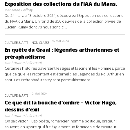
Exposition des collections du FIAA du Mans.
par
Anaë Leffray
Du 24 mai au 13 octobre 2024, découvrez l’Exposition des collections
du FIAA du Mans. Un fond de 350 oeuvres de la collection privée de
Lucien Ruimy dont 70 nous sont ici...
26 MAI 2024
CULTURE & ARTS
NON CLASSÉ
En quête du Graal : légendes arthuriennes et
préraphaélisme
par
Louane Lallemant
Certaines histoires traversent les âges et fascinent les Hommes, parce
que ce qu'elles racontent est éternel : les Légendes du Roi Arthur en
sont. Les Préraphaélites s'y sont particulièrement...
12 MAI 2024
CULTURE & ARTS
Ce que dit la bouche d’ombre – Victor Hugo,
dessins d’exil
par
Louane Lallemant
On sait Victor Hugo poète, romancier, homme politique, orateur :
souvent, on ignore qu'il fut également un formidable dessinateur.