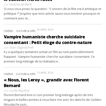
par
Victoria de Bank
Si vous vous posez la question : “L’univers de la fête est-il artistique et
politique ?” J’espère que mon article saura vous montrer pourquoi et
comment avec le...
20 AVRIL 2024
CINÉMA
CULTURE & ARTS
Vampire humaniste cherche suicidaire
consentant : Petit éloge du contre-nature
par
Evan Gogolachvili
Il y a quelques semaines sortait un film au nom particulièrement
frappant : Vampire humaniste cherche suicidaire consentant. Ce
premier long métrage de la réalisatrice...
13 AVRIL 2024
CINÉMA
CULTURE & ARTS
« Nous, les Leroy », grandir avec Florent
Bernard
par
Lucile Aquilina
Florent Bernard livre ici son premier long-métrage après de très
longues et belles années à nous faire rire avec les sketchs de Golden
Moustache puis...