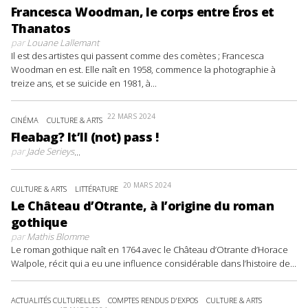
Francesca Woodman, le corps entre Éros et
Thanatos
par
Louane Lallemant
Il est des artistes qui passent comme des comètes ; Francesca
Woodman en est. Elle naît en 1958, commence la photographie à
treize ans, et se suicide en 1981, à...
22 MARS 2024
CINÉMA
CULTURE & ARTS
Fleabag? It’ll (not) pass !
par
Jade Serieys
...
20 MARS 2024
CULTURE & ARTS
LITTÉRATURE
Le Château d’Otrante, à l’origine du roman
gothique
par
Mathis Blomme
Le roman gothique naît en 1764 avec le Château d’Otrante d’Horace
Walpole, récit qui a eu une influence considérable dans l’histoire de...
ACTUALITÉS CULTURELLES
COMPTES RENDUS D'EXPOS
CULTURE & ARTS