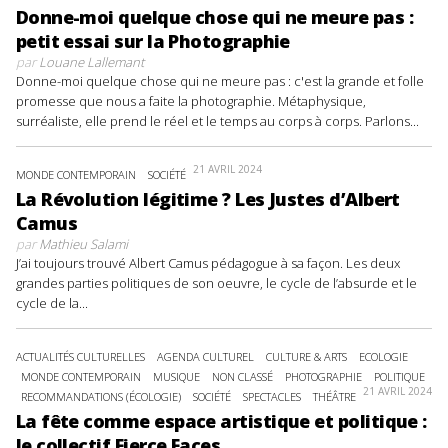
Donne-moi quelque chose qui ne meure pas :
petit essai sur la Photographie
par
Louane Lallemant
Donne-moi quelque chose qui ne meure pas : c'est la grande et folle
promesse que nous a faite la photographie. Métaphysique,
surréaliste, elle prend le réel et le temps au corps à corps. Parlons...
21 AVRIL 2024
MONDE CONTEMPORAIN
SOCIÉTÉ
La Révolution légitime ? Les Justes d’Albert
Camus
par
Mathieu Salami
J’ai toujours trouvé Albert Camus pédagogue à sa façon. Les deux
grandes parties politiques de son oeuvre, le cycle de l’absurde et le
cycle de la...
ACTUALITÉS CULTURELLES
AGENDA CULTUREL
CULTURE & ARTS
ECOLOGIE
MONDE CONTEMPORAIN
MUSIQUE
NON CLASSÉ
PHOTOGRAPHIE
POLITIQUE
21 AVRIL 2024
RECOMMANDATIONS (ÉCOLOGIE)
SOCIÉTÉ
SPECTACLES
THÉÂTRE
La fête comme espace artistique et politique :
le collectif Fierce Faces