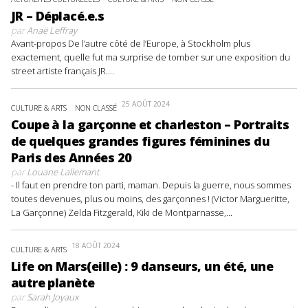
JR – Déplacé.e.s
par
Anaë Leffray
Avant-propos De l’autre côté de l’Europe, à Stockholm plus
exactement, quelle fut ma surprise de tomber sur une exposition du
street artiste français JR....
25 AOÛT 2024
CULTURE & ARTS
NON CLASSÉ
Coupe à la garçonne et charleston – Portraits
de quelques grandes figures féminines du
Paris des Années 20
par
Louane Lallemant
- Il faut en prendre ton parti, maman. Depuis la guerre, nous sommes
toutes devenues, plus ou moins, des garçonnes ! (Victor Margueritte,
La Garçonne) Zelda Fitzgerald, Kiki de Montparnasse,...
18 AOÛT 2024
CULTURE & ARTS
Life on Mars(eille) : 9 danseurs, un été, une
autre planète
par
Sarah Joyaux