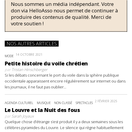
Nous sommes un média indépendant. Votre
don via HelloAsso nous permet de continuer à
produire des contenus de qualité. Merci de
votre soutien !
NOS AUTRES ARTICLES
14 OCTOBRE 2021
MODE
Petite histoire du voile chrétien
par
Tristan Hinschberger
Si les débats concernant le port du voile dans la sphère publique
occidentale apparaissent encore régulièrement sur internet ou dans
les journaux, il ne faut pas oublier...
2 FÉVRIER 2025
AGENDA CULTUREL
MUSIQUE
NON CLASSÉ
SPECTACLES
Le Louvre et la Nuit des fous
par
Sarah Joyaux
Quelque chose d’étrange s’est produit il y a deux semaines sous les
célèbres pyramides du Louvre. Le silence qui règne habituellement