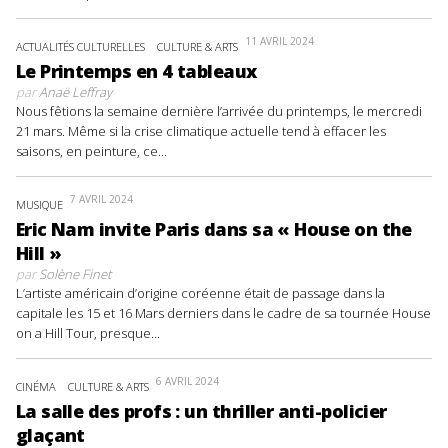
11 AVRIL 2024
ACTUALITÉS CULTURELLES
CULTURE & ARTS
Le Printemps en 4 tableaux
par
Anaë Leffray
Nous fêtions la semaine dernière l’arrivée du printemps, le mercredi
21 mars. Même si la crise climatique actuelle tend à effacer les
saisons, en peinture, ce...
7 AVRIL 2024
MUSIQUE
Eric Nam invite Paris dans sa « House on the
Hill »
par
Solène Finet
L’artiste américain d’origine coréenne était de passage dans la
capitale les 15 et 16 Mars derniers dans le cadre de sa tournée House
on a Hill Tour, presque...
6 AVRIL 2024
CINÉMA
CULTURE & ARTS
La salle des profs : un thriller anti-policier
glaçant