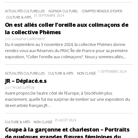
ACTUALITÉS CULTURELLES
AGENDA CULTUREL
COMPTES RENDUS D'EXPOS
15 SEPTEMBRE 2024
CULTURE & ARTS
On est allés coller l’oreille aux colimaçons de
la collective Phèmes
par
Louane Lallemant
Du 6 septembre au 3 novembre 2024, la collective Phèmes donne
rendez-vous aux Réserves du FRAC Île-de-France pour sa première
exposition, "Coller l'oreille aux colimaçons". Nous y sommes allés,...
1 SEPTEMBRE 2024
ACTUALITÉS CULTURELLES
CULTURE & ARTS
NON CLASSÉ
JR – Déplacé.e.s
par
Anaë Leffray
Avant-propos De l’autre côté de l’Europe, à Stockholm plus
exactement, quelle fut ma surprise de tomber sur une exposition du
street artiste français JR....
25 AOÛT 2024
CULTURE & ARTS
NON CLASSÉ
Coupe à la garçonne et charleston – Portraits
de quelques grandes figures féminines du