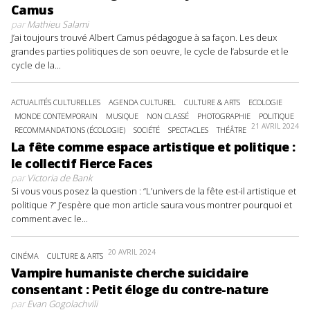
Camus
par
Mathieu Salami
J’ai toujours trouvé Albert Camus pédagogue à sa façon. Les deux
grandes parties politiques de son oeuvre, le cycle de l’absurde et le
cycle de la...
ACTUALITÉS CULTURELLES
AGENDA CULTUREL
CULTURE & ARTS
ECOLOGIE
MONDE CONTEMPORAIN
MUSIQUE
NON CLASSÉ
PHOTOGRAPHIE
POLITIQUE
21 AVRIL 2024
RECOMMANDATIONS (ÉCOLOGIE)
SOCIÉTÉ
SPECTACLES
THÉÂTRE
La fête comme espace artistique et politique :
le collectif Fierce Faces
par
Victoria de Bank
Si vous vous posez la question : “L’univers de la fête est-il artistique et
politique ?” J’espère que mon article saura vous montrer pourquoi et
comment avec le...
20 AVRIL 2024
CINÉMA
CULTURE & ARTS
Vampire humaniste cherche suicidaire
consentant : Petit éloge du contre-nature
par
Evan Gogolachvili