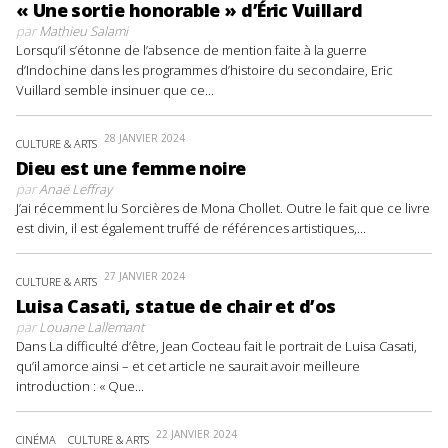
« Une sortie honorable » d’Éric Vuillard
par
Mathieu Salami
Lorsqu’il s’étonne de l’absence de mention faite à la guerre
d’Indochine dans les programmes d’histoire du secondaire, Eric
Vuillard semble insinuer que ce...
28 JANVIER 2024
CULTURE & ARTS
Dieu est une femme noire
par
Anaë Leffray
J’ai récemment lu Sorcières de Mona Chollet. Outre le fait que ce livre
est divin, il est également truffé de références artistiques,...
27 JANVIER 2024
CULTURE & ARTS
Luisa Casati, statue de chair et d’os
par
Louane Lallemant
Dans La difficulté d’être, Jean Cocteau fait le portrait de Luisa Casati,
qu’il amorce ainsi – et cet article ne saurait avoir meilleure
introduction : « Que...
22 JANVIER 2024
CINÉMA
CULTURE & ARTS