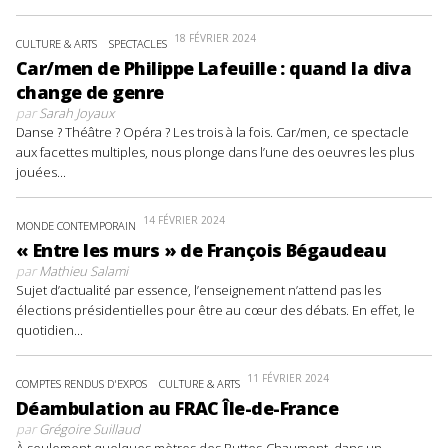
18 FÉVRIER 2024
CULTURE & ARTS
SPECTACLES
Car/men de Philippe Lafeuille : quand la diva
change de genre
par
Sarah Joyaux
Danse ? Théâtre ? Opéra ? Les trois à la fois. Car/men, ce spectacle
aux facettes multiples, nous plonge dans l’une des oeuvres les plus
jouées...
14 FÉVRIER 2024
MONDE CONTEMPORAIN
« Entre les murs » de François Bégaudeau
par
Mathieu Salami
Sujet d’actualité par essence, l’enseignement n’attend pas les
élections présidentielles pour être au cœur des débats. En effet, le
quotidien...
11 FÉVRIER 2024
COMPTES RENDUS D'EXPOS
CULTURE & ARTS
Déambulation au FRAC Île-de-France
par
Grégoire Suillaud