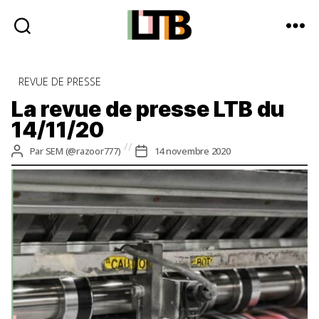
Le
Tote
Catégories
REVUE DE PRESSE
Bag
-
La revue de presse LTB du
Média
14/11/20
d'information
quotidienne
Auteur
Date
Par
SEM (@razoor777)
14 novembre 2020
de
de
l’article
l’article