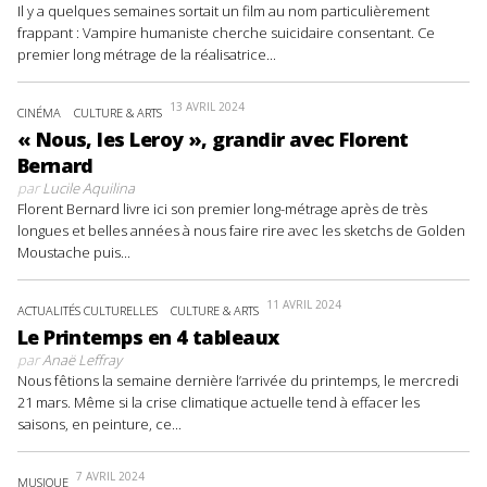
Il y a quelques semaines sortait un film au nom particulièrement
frappant : Vampire humaniste cherche suicidaire consentant. Ce
premier long métrage de la réalisatrice...
13 AVRIL 2024
CINÉMA
CULTURE & ARTS
« Nous, les Leroy », grandir avec Florent
Bernard
par
Lucile Aquilina
Florent Bernard livre ici son premier long-métrage après de très
longues et belles années à nous faire rire avec les sketchs de Golden
Moustache puis...
11 AVRIL 2024
ACTUALITÉS CULTURELLES
CULTURE & ARTS
Le Printemps en 4 tableaux
par
Anaë Leffray
Nous fêtions la semaine dernière l’arrivée du printemps, le mercredi
21 mars. Même si la crise climatique actuelle tend à effacer les
saisons, en peinture, ce...
7 AVRIL 2024
MUSIQUE