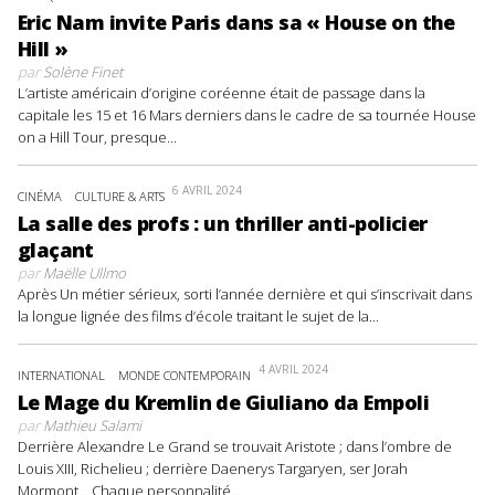
Eric Nam invite Paris dans sa « House on the
Hill »
par
Solène Finet
L’artiste américain d’origine coréenne était de passage dans la
capitale les 15 et 16 Mars derniers dans le cadre de sa tournée House
on a Hill Tour, presque...
6 AVRIL 2024
CINÉMA
CULTURE & ARTS
La salle des profs : un thriller anti-policier
glaçant
par
Maëlle Ullmo
Après Un métier sérieux, sorti l’année dernière et qui s’inscrivait dans
la longue lignée des films d’école traitant le sujet de la...
4 AVRIL 2024
INTERNATIONAL
MONDE CONTEMPORAIN
Le Mage du Kremlin de Giuliano da Empoli
par
Mathieu Salami
Derrière Alexandre Le Grand se trouvait Aristote ; dans l’ombre de
Louis XIII, Richelieu ; derrière Daenerys Targaryen, ser Jorah
Mormont… Chaque personnalité...