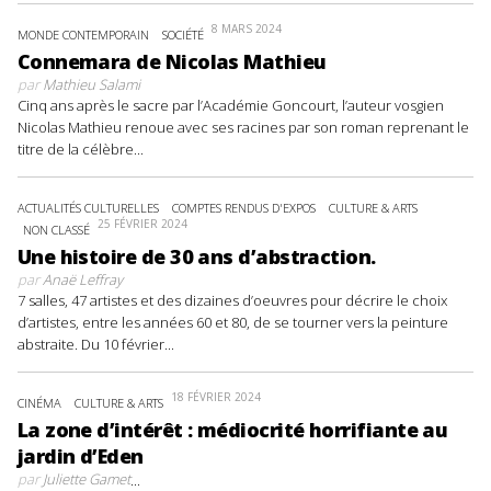
8 MARS 2024
MONDE CONTEMPORAIN
SOCIÉTÉ
Connemara de Nicolas Mathieu
par
Mathieu Salami
Cinq ans après le sacre par l’Académie Goncourt, l’auteur vosgien
Nicolas Mathieu renoue avec ses racines par son roman reprenant le
titre de la célèbre...
ACTUALITÉS CULTURELLES
COMPTES RENDUS D'EXPOS
CULTURE & ARTS
25 FÉVRIER 2024
NON CLASSÉ
Une histoire de 30 ans d’abstraction.
par
Anaë Leffray
7 salles, 47 artistes et des dizaines d’oeuvres pour décrire le choix
d’artistes, entre les années 60 et 80, de se tourner vers la peinture
abstraite. Du 10 février...
18 FÉVRIER 2024
CINÉMA
CULTURE & ARTS
La zone d’intérêt : médiocrité horrifiante au
jardin d’Eden
par
Juliette Gamet
...