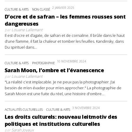
2 JANVIER 2025
CULTURE & ARTS
NON CLASSÉ
D’ocre et de safran – les femmes rousses sont
dangereuses
par
Louane Lallemant
Il est d’ocre et d’agate, de safran et de cornaline. Il brûle dans le haut
d’une flamme, il fait la chaleur et tomber les feuilles. Kandinsky, dans
Du spirituel dans...
10 NOVEMBRE 2024
CULTURE & ARTS
PHOTOGRAPHIE
Sarah Moon, l’ombre et l’évanescence
par
Louane Lallemant
"La réalité c’est implacable. Je ne peux pas la photographier. J’ai
besoin de m’en évader pour m’en approcher." La photographie de
Sarah Moon est une fuite du réel, une histoire d'ombre...
3 NOVEMBRE 2024
ACTUALITÉS CULTURELLES
CULTURE & ARTS
Les droits culturels: nouveau leitmotiv des
politiques et institutions culturelles
par
Sarah Joyaux