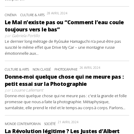
28 AVRIL 2024
CINÉMA
CULTURE & ARTS
Le Mal n’existe pas ou “Comment l’eau coule
toujours vers le bas”
par
Gabriela Portillo
Le dernier long métrage de Ryûsuke Hamaguchi n’a peut-être pas
suscité le même effet que Drive My Car – une montagne russe
émotionnelle aux...
26 AVRIL 2024
CULTURE & ARTS
NON CLASSÉ
PHOTOGRAPHIE
Donne-moi quelque chose qui ne meure pas :
petit essai sur la Photographie
par
Louane Lallemant
Donne-moi quelque chose qui ne meure pas : c'est la grande et folle
promesse que nous a faite la photographie. Métaphysique,
surréaliste, elle prend le réel et le temps au corps à corps. Parlons...
21 AVRIL 2024
MONDE CONTEMPORAIN
SOCIÉTÉ
La Révolution légitime ? Les Justes d’Albert