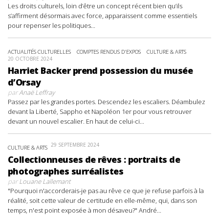
Les droits culturels, loin d’être un concept récent bien qu’ils
s’affirment désormais avec force, apparaissent comme essentiels
pour repenser les politiques...
ACTUALITÉS CULTURELLES
COMPTES RENDUS D'EXPOS
CULTURE & ARTS
20 OCTOBRE 2024
Harriet Backer prend possession du musée
d’Orsay
par
Anaë Leffray
Passez par les grandes portes. Descendez les escaliers. Déambulez
devant la Liberté, Sappho et Napoléon 1er pour vous retrouver
devant un nouvel escalier. En haut de celui-ci...
29 SEPTEMBRE 2024
CULTURE & ARTS
Collectionneuses de rêves : portraits de
photographes surréalistes
par
Louane Lallemant
"Pourquoi n'accorderais-je pas au rêve ce que je refuse parfois à la
réalité, soit cette valeur de certitude en elle-même, qui, dans son
temps, n'est point exposée à mon désaveu?" André...