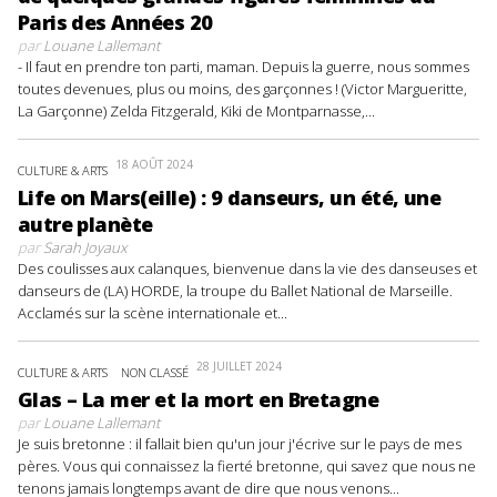
Paris des Années 20
par
Louane Lallemant
- Il faut en prendre ton parti, maman. Depuis la guerre, nous sommes
toutes devenues, plus ou moins, des garçonnes ! (Victor Margueritte,
La Garçonne) Zelda Fitzgerald, Kiki de Montparnasse,...
18 AOÛT 2024
CULTURE & ARTS
Life on Mars(eille) : 9 danseurs, un été, une
autre planète
par
Sarah Joyaux
Des coulisses aux calanques, bienvenue dans la vie des danseuses et
danseurs de (LA) HORDE, la troupe du Ballet National de Marseille.
Acclamés sur la scène internationale et...
28 JUILLET 2024
CULTURE & ARTS
NON CLASSÉ
Glas – La mer et la mort en Bretagne
par
Louane Lallemant
Je suis bretonne : il fallait bien qu'un jour j'écrive sur le pays de mes
pères. Vous qui connaissez la fierté bretonne, qui savez que nous ne
tenons jamais longtemps avant de dire que nous venons...