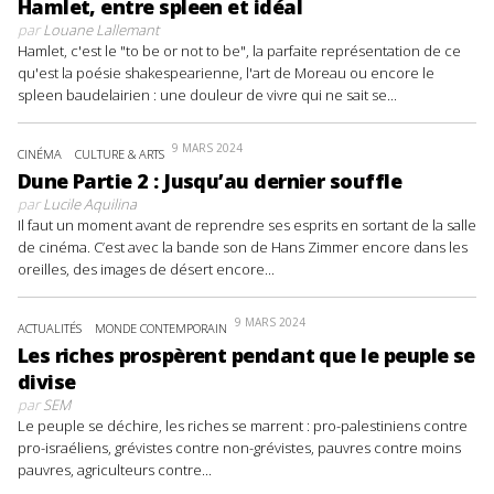
Hamlet, entre spleen et idéal
par
Louane Lallemant
Hamlet, c'est le "to be or not to be", la parfaite représentation de ce
qu'est la poésie shakespearienne, l'art de Moreau ou encore le
spleen baudelairien : une douleur de vivre qui ne sait se...
9 MARS 2024
CINÉMA
CULTURE & ARTS
Dune Partie 2 : Jusqu’au dernier souffle
par
Lucile Aquilina
Il faut un moment avant de reprendre ses esprits en sortant de la salle
de cinéma. C’est avec la bande son de Hans Zimmer encore dans les
oreilles, des images de désert encore...
9 MARS 2024
ACTUALITÉS
MONDE CONTEMPORAIN
Les riches prospèrent pendant que le peuple se
divise
par
SEM
Le peuple se déchire, les riches se marrent : pro-palestiniens contre
pro-israéliens, grévistes contre non-grévistes, pauvres contre moins
pauvres, agriculteurs contre...