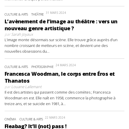
31 MARS 2024
CULTURE & ARTS
THÉÂTRE
L’avènement de l’image au théâtre : vers un
nouveau genre artistique ?
par
Sarah Joyaux
L’image monte désormais sur scène. Elle trouve grâce auprès d’un
nombre croissant de metteurs en scène, et devient une des
nouvelles obsessions du...
24 MARS 2024
CULTURE & ARTS
PHOTOGRAPHIE
Francesca Woodman, le corps entre Éros et
Thanatos
par
Louane Lallemant
Il est des artistes qui passent comme des comètes ; Francesca
Woodman en est. Elle naît en 1958, commence la photographie à
treize ans, et se suicide en 1981, à...
22 MARS 2024
CINÉMA
CULTURE & ARTS
Fleabag? It’ll (not) pass !