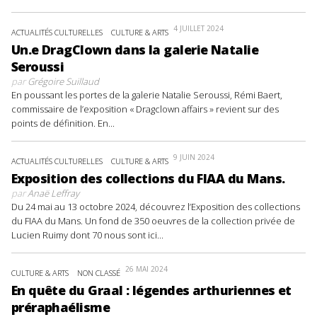
4 JUILLET 2024
ACTUALITÉS CULTURELLES
CULTURE & ARTS
Un.e DragClown dans la galerie Natalie
Seroussi
par
Grégoire Suillaud
En poussant les portes de la galerie Natalie Seroussi, Rémi Baert,
commissaire de l’exposition « Dragclown affairs » revient sur des
points de définition. En...
9 JUIN 2024
ACTUALITÉS CULTURELLES
CULTURE & ARTS
Exposition des collections du FIAA du Mans.
par
Anaë Leffray
Du 24 mai au 13 octobre 2024, découvrez l’Exposition des collections
du FIAA du Mans. Un fond de 350 oeuvres de la collection privée de
Lucien Ruimy dont 70 nous sont ici...
26 MAI 2024
CULTURE & ARTS
NON CLASSÉ
En quête du Graal : légendes arthuriennes et
préraphaélisme