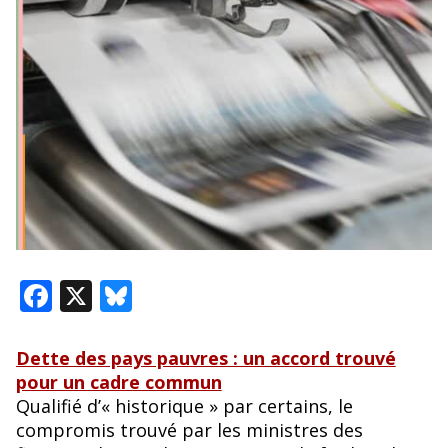
F
X
Bl
ac
u
e
e
Dette des pays pauvres : un accord trouvé
pour un cadre commun
b
sk
Qualifié d’« historique » par certains, le
o
y
compromis trouvé par les ministres des