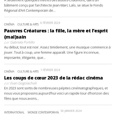
À seulement quelques mètres des Buttes-Chaumont, dans un
bâtiment conçu par l’architecte Jean-Marc Lalo, se situe le Fonds
Régional d’Art Contemporain de...
6 FÉVRIER 2024
CINÉMA
CULTURE & ARTS
Pauvres Créatures : la fille, la mère et l’esprit
(mal)sain
par
Gabriela Portillo
Au début, tout est noir. Assez timidement, une musique commence à
jouer. Tout à coup, une femme apparaît. Une figure inconnue,
imposante, élégante, que...
1 FÉVRIER 2024
CINÉMA
CULTURE & ARTS
Les coups de cœur 2023 de la rédac cinéma
par
Evan Gogolachvili
En 2023 sont sortis de nombreuses pépites cinématographiques, et
nous vous proposons aujourd’hui voici un rapide tour d’horizon des
films que nous avons...
30 JANVIER 2024
INTERNATIONAL
MONDE CONTEMPORAIN