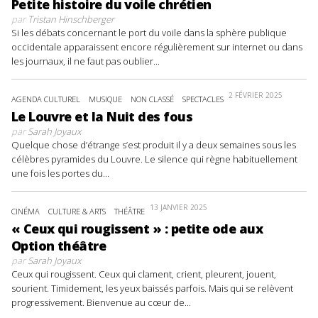
Petite histoire du voile chrétien
par
Tristan Hinschberger
Si les débats concernant le port du voile dans la sphère publique
occidentale apparaissent encore régulièrement sur internet ou dans
les journaux, il ne faut pas oublier...
2 FÉVRIER 2025
AGENDA CULTUREL
MUSIQUE
NON CLASSÉ
SPECTACLES
Le Louvre et la Nuit des fous
par
Sarah Joyaux
Quelque chose d’étrange s’est produit il y a deux semaines sous les
célèbres pyramides du Louvre. Le silence qui règne habituellement
une fois les portes du...
13 JANVIER 2025
CINÉMA
CULTURE & ARTS
THÉÂTRE
« Ceux qui rougissent » : petite ode aux
Option théâtre
par
Sarah Joyaux
Ceux qui rougissent. Ceux qui clament, crient, pleurent, jouent,
sourient. Timidement, les yeux baissés parfois. Mais qui se relèvent
progressivement. Bienvenue au cœur de...