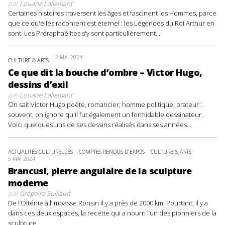
par
Louane Lallemant
Certaines histoires traversent les âges et fascinent les Hommes, parce
que ce qu'elles racontent est éternel : les Légendes du Roi Arthur en
sont. Les Préraphaélites s'y sont particulièrement...
12 MAI 2024
CULTURE & ARTS
Ce que dit la bouche d’ombre – Victor Hugo,
dessins d’exil
par
Louane Lallemant
On sait Victor Hugo poète, romancier, homme politique, orateur :
souvent, on ignore qu'il fut également un formidable dessinateur.
Voici quelques uns de ses dessins réalisés dans ses années...
ACTUALITÉS CULTURELLES
COMPTES RENDUS D'EXPOS
CULTURE & ARTS
5 MAI 2024
Brancusi, pierre angulaire de la sculpture
moderne
par
Grégoire Suillaud
De l’Olténie à l’impasse Ronsin il y a près de 2000 km. Pourtant, il y a
dans ces deux espaces, la recette qui a nourri l’un des pionniers de la
sculpture...