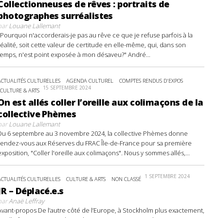
Collectionneuses de rêves : portraits de
photographes surréalistes
par
Louane Lallemant
"Pourquoi n'accorderais-je pas au rêve ce que je refuse parfois à la
réalité, soit cette valeur de certitude en elle-même, qui, dans son
temps, n'est point exposée à mon désaveu?" André...
ACTUALITÉS CULTURELLES
AGENDA CULTUREL
COMPTES RENDUS D'EXPOS
15 SEPTEMBRE 2024
CULTURE & ARTS
On est allés coller l’oreille aux colimaçons de la
collective Phèmes
par
Louane Lallemant
Du 6 septembre au 3 novembre 2024, la collective Phèmes donne
rendez-vous aux Réserves du FRAC Île-de-France pour sa première
exposition, "Coller l'oreille aux colimaçons". Nous y sommes allés,...
1 SEPTEMBRE 2024
ACTUALITÉS CULTURELLES
CULTURE & ARTS
NON CLASSÉ
JR – Déplacé.e.s
par
Anaë Leffray
Avant-propos De l’autre côté de l’Europe, à Stockholm plus exactement,