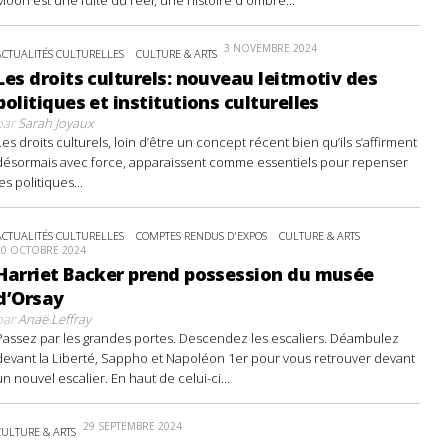
3 NOVEMBRE 2024
ACTUALITÉS CULTURELLES
CULTURE & ARTS
Les droits culturels: nouveau leitmotiv des
politiques et institutions culturelles
par
Sarah Joyaux
Les droits culturels, loin d’être un concept récent bien qu’ils s’affirment
désormais avec force, apparaissent comme essentiels pour repenser
les politiques...
ACTUALITÉS CULTURELLES
COMPTES RENDUS D'EXPOS
CULTURE & ARTS
20 OCTOBRE 2024
Harriet Backer prend possession du musée
d’Orsay
par
Anaë Leffray
Passez par les grandes portes. Descendez les escaliers. Déambulez
devant la Liberté, Sappho et Napoléon 1er pour vous retrouver devant
un nouvel escalier. En haut de celui-ci...
29 SEPTEMBRE 2024
CULTURE & ARTS