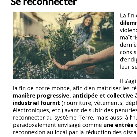
Se reconnecter
La fin
dilem
violen
maîtri
derniè
consis
d’endi
leur 
Il s’a
la fin de notre monde, afin d’en maîtriser les r
manière progressive, anticipée et collective
industriel
fournit
(nourriture, vêtements, dép
électroniques, etc.) avant de subir des pénuries
reconnecter au système-Terre, mais aussi à l’
paradoxalement envisagé comme
une entrée 
reconnexion au local par la réduction des dist