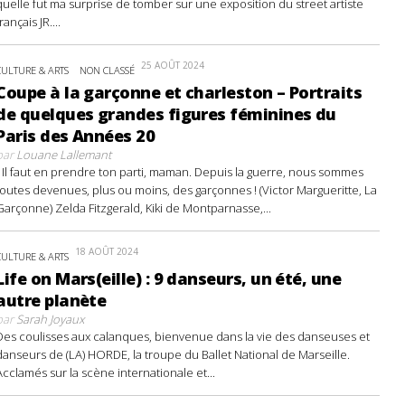
quelle fut ma surprise de tomber sur une exposition du street artiste
français JR....
25 AOÛT 2024
CULTURE & ARTS
NON CLASSÉ
Coupe à la garçonne et charleston – Portraits
de quelques grandes figures féminines du
Paris des Années 20
par
Louane Lallemant
- Il faut en prendre ton parti, maman. Depuis la guerre, nous sommes
toutes devenues, plus ou moins, des garçonnes ! (Victor Margueritte, La
Garçonne) Zelda Fitzgerald, Kiki de Montparnasse,...
18 AOÛT 2024
CULTURE & ARTS
Life on Mars(eille) : 9 danseurs, un été, une
autre planète
par
Sarah Joyaux
Des coulisses aux calanques, bienvenue dans la vie des danseuses et
danseurs de (LA) HORDE, la troupe du Ballet National de Marseille.
Acclamés sur la scène internationale et...