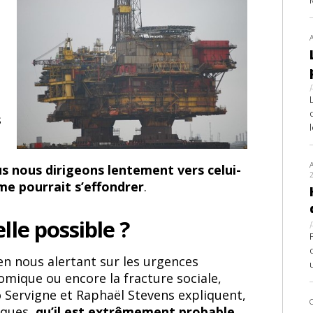
s
s nous dirigeons lentement vers celui-
me pourrait s’effondrer
.
lle possible ?
en nous alertant sur les urgences
omique ou encore la fracture sociale,
o Servigne et Raphaël Stevens expliquent,
iques,
qu’il est extrêmement probable