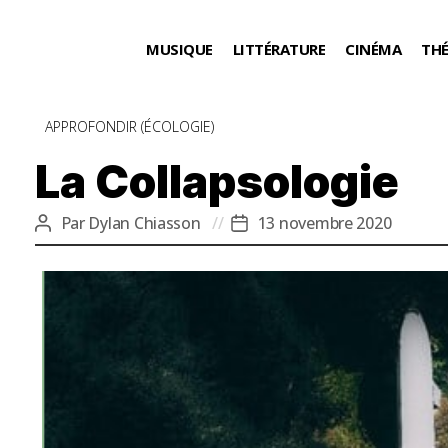
MUSIQUE
LITTÉRATURE
CINÉMA
TH
Catégories
APPROFONDIR (ÉCOLOGIE)
La Collapsologie
Par
Dylan Chiasson
13 novembre 2020
Auteur
Date
de
de
l’article
l’article