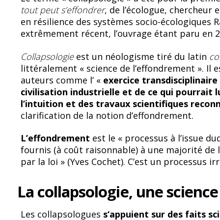
o
y
tout peut s’effondrer
, de l’écologue, chercheur 
o
en résilience des systèmes socio-écologiques Ra
k
extrêmement récent, l’ouvrage étant paru en 2
Collapsologie
est un néologisme tiré du latin
co
littéralement « science de l’effondrement ». Il 
auteurs comme l’
«
exercice transdisciplinaire
civilisation industrielle et de ce qui pourrait 
l’intuition et des travaux scientifiques reco
clarification de la notion d’effondrement.
L’effondrement
est le « processus à l’issue du
fournis (à coût raisonnable) à une majorité de
par la loi » (Yves Cochet). C’est un processus ir
La collapsologie, une scienc
Les collapsologues
s‘appuient sur des
faits sc