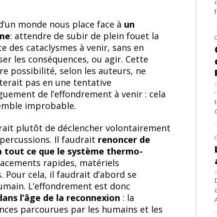
 d’un monde nous place face à
un
me
: attendre de subir de plein fouet la
ce des cataclysmes à venir, sans en
ser les conséquences, ou agir. Cette
re possibilité, selon les auteurs, ne
terait pas en une tentative
guement de l’effondrement à venir : cela
semble improbable.
girait plutôt de déclencher volontairement
épercussions. Il faudrait
renoncer de
 à tout ce que le système thermo-
lacements rapides, matériels
. Pour cela, il faudrait d’abord se
humain. L’effondrement est donc
dans l’âge de la reconnexion
: la
ances parcourues par les humains et les