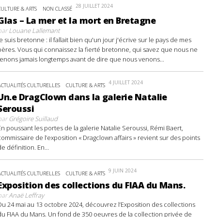
28 JUILLET 2024
CULTURE & ARTS
NON CLASSÉ
Glas – La mer et la mort en Bretagne
par
Louane Lallemant
Je suis bretonne : il fallait bien qu'un jour j'écrive sur le pays de mes
pères. Vous qui connaissez la fierté bretonne, qui savez que nous ne
tenons jamais longtemps avant de dire que nous venons...
4 JUILLET 2024
ACTUALITÉS CULTURELLES
CULTURE & ARTS
Un.e DragClown dans la galerie Natalie
Seroussi
par
Grégoire Suillaud
En poussant les portes de la galerie Natalie Seroussi, Rémi Baert,
commissaire de l’exposition « Dragclown affairs » revient sur des points
de définition. En...
9 JUIN 2024
ACTUALITÉS CULTURELLES
CULTURE & ARTS
Exposition des collections du FIAA du Mans.
par
Anaë Leffray
Du 24 mai au 13 octobre 2024, découvrez l’Exposition des collections
du FIAA du Mans. Un fond de 350 oeuvres de la collection privée de