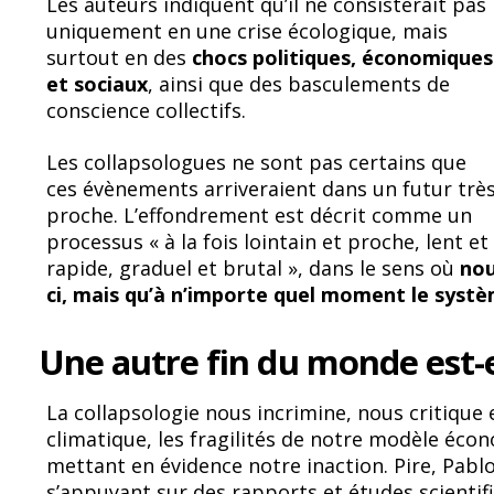
Les auteurs indiquent qu’il ne consisterait pas
uniquement en une crise écologique, mais
surtout en des
chocs politiques, économiques
et sociaux
, ainsi que des basculements de
conscience collectifs.
Les collapsologues ne sont pas certains que
ces évènements arriveraient dans un futur trè
proche. L’effondrement est décrit comme un
processus « à la fois lointain et proche, lent et
rapide, graduel et brutal », dans le sens où
nou
ci, mais qu’à n’importe quel moment le systè
Une autre fin du monde est-e
La collapsologie nous incrimine, nous critique 
climatique, les fragilités de notre modèle écon
mettant en évidence notre inaction. Pire, Pabl
s’appuyant sur des rapports et études scientif