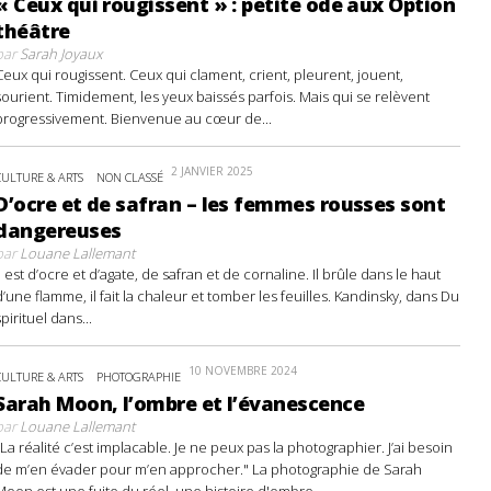
« Ceux qui rougissent » : petite ode aux Option
théâtre
par
Sarah Joyaux
Ceux qui rougissent. Ceux qui clament, crient, pleurent, jouent,
sourient. Timidement, les yeux baissés parfois. Mais qui se relèvent
progressivement. Bienvenue au cœur de...
2 JANVIER 2025
CULTURE & ARTS
NON CLASSÉ
D’ocre et de safran – les femmes rousses sont
dangereuses
par
Louane Lallemant
Il est d’ocre et d’agate, de safran et de cornaline. Il brûle dans le haut
d’une flamme, il fait la chaleur et tomber les feuilles. Kandinsky, dans Du
spirituel dans...
10 NOVEMBRE 2024
CULTURE & ARTS
PHOTOGRAPHIE
Sarah Moon, l’ombre et l’évanescence
par
Louane Lallemant
"La réalité c’est implacable. Je ne peux pas la photographier. J’ai besoin
de m’en évader pour m’en approcher." La photographie de Sarah
Moon est une fuite du réel, une histoire d'ombre...