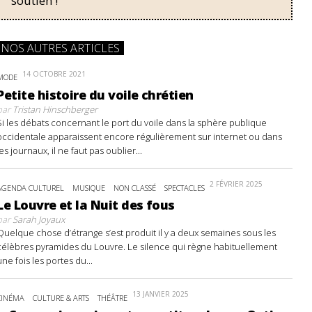
soutien !
NOS AUTRES ARTICLES
14 OCTOBRE 2021
MODE
Petite histoire du voile chrétien
par
Tristan Hinschberger
Si les débats concernant le port du voile dans la sphère publique
occidentale apparaissent encore régulièrement sur internet ou dans
les journaux, il ne faut pas oublier...
2 FÉVRIER 2025
AGENDA CULTUREL
MUSIQUE
NON CLASSÉ
SPECTACLES
Le Louvre et la Nuit des fous
par
Sarah Joyaux
Quelque chose d’étrange s’est produit il y a deux semaines sous les
célèbres pyramides du Louvre. Le silence qui règne habituellement
une fois les portes du...
13 JANVIER 2025
CINÉMA
CULTURE & ARTS
THÉÂTRE