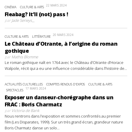
22 MARS 2024
CINÉMA
CULTURE & ARTS
Fleabag? It’ll (not) pass !
par
Jade Serieys
...
20 MARS 2024
CULTURE & ARTS
LITTÉRATURE
Le Château d’Otrante, à l’origine du roman
gothique
par
Mathis Blomme
Le roman gothique naît en 1764 avec le Château d’Otrante d’Horace
Walpole, récit qui a eu une influence considérable dans l’histoire de...
ACTUALITÉS CULTURELLES
COMPTES RENDUS D'EXPOS
CULTURE & ARTS
17 MARS 2024
SPECTACLES
Exposer un danseur-chorégraphe dans un
FRAC : Boris Charmatz
par
Victoria de Bank
Nous rentrons dans l’exposition et sommes confrontés au premier
film (Les Disparates, 1999). Sur un très grand écran, grandeur nature
Boris Charmatz danse un solo...