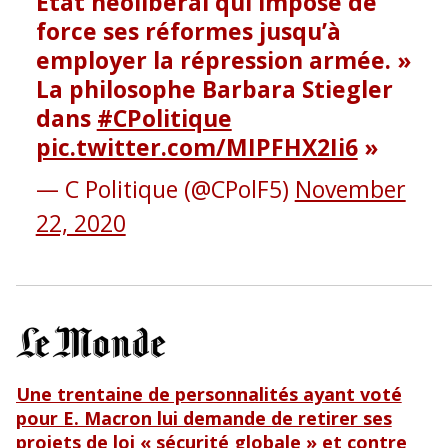
Etat néolibéral qui impose de
o
force ses réformes jusqu’à
k
employer la répression armée. »
La philosophe Barbara Stiegler
dans
#CPolitique
pic.twitter.com/MIPFHX2Ii6
— C Politique (@CPolF5)
November
22, 2020
Une trentaine de personnalités ayant voté
pour E. Macron lui demande de retirer ses
projets de loi « sécurité globale » et contre