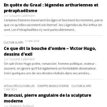
En quête du Graal : légendes arthuriennes et
préraphaélisme
par
Louane Lallemant
Certaines histoires traversent les âges et fascinent les Hommes, parce
que ce qu'elles racontent est éternel : les Légendes du Roi Arthur en
sont. Les Préraphaélites s'y sont particulièrement...
12 MAI 2024
CULTURE & ARTS
Ce que dit la bouche d’ombre – Victor Hugo,
dessins d’exil
par
Louane Lallemant
On sait Victor Hugo poète, romancier, homme politique, orateur :
souvent, on ignore qu'il fut également un formidable dessinateur.
Voici quelques uns de ses dessins réalisés dans ses années...
ACTUALITÉS CULTURELLES
COMPTES RENDUS D'EXPOS
CULTURE & ARTS
5 MAI 2024
Brancusi, pierre angulaire de la sculpture
moderne
par
Grégoire Suillaud