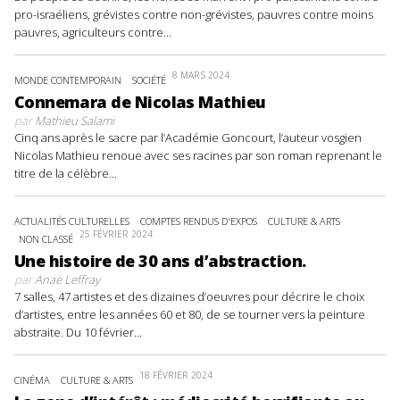
pro-israéliens, grévistes contre non-grévistes, pauvres contre moins
pauvres, agriculteurs contre...
8 MARS 2024
MONDE CONTEMPORAIN
SOCIÉTÉ
Connemara de Nicolas Mathieu
par
Mathieu Salami
Cinq ans après le sacre par l’Académie Goncourt, l’auteur vosgien
Nicolas Mathieu renoue avec ses racines par son roman reprenant le
titre de la célèbre...
ACTUALITÉS CULTURELLES
COMPTES RENDUS D'EXPOS
CULTURE & ARTS
25 FÉVRIER 2024
NON CLASSÉ
Une histoire de 30 ans d’abstraction.
par
Anaë Leffray
7 salles, 47 artistes et des dizaines d’oeuvres pour décrire le choix
d’artistes, entre les années 60 et 80, de se tourner vers la peinture
abstraite. Du 10 février...
18 FÉVRIER 2024
CINÉMA
CULTURE & ARTS