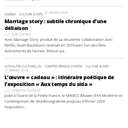
22 JANVIER 2024
CINÉMA
CULTURE & ARTS
Marriage story : subtile chronique d’une
déliaison
par
Jade Serieys
Avec Marriage Story, produit de sa deuxième collaboration avec
Netflix, Noah Baumbach revenait en 2019 avec l’un des films
évènements de l’année. Retour sur...
ACTUALITÉS CULTURELLES
COMPTES RENDUS D'EXPOS
CULTURE & ARTS
21 JANVIER 2024
L’œuvre « cadeau » : itinéraire poétique de
l’exposition « Aux temps du sida »
par
Grégoire Suillaud
Juste à l’ouest de la Petite France, le MAMCS (Musée d’Art Moderne et
Contemporain de Strasbourg) abrite jusqu’au 4 février 2024
l’exposition...