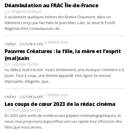
Déambulation au FRAC Île-de-France
par
Grégoire Suillaud
À seulement quelques mètres des Buttes-Chaumont, dans un
bâtiment conçu par l’architecte Jean-Marc Lalo, se situe le Fonds
Régional d’Art Contemporain de...
6 FÉVRIER 2024
CINÉMA
CULTURE & ARTS
Pauvres Créatures : la fille, la mère et l’esprit
(mal)sain
par
Gabriela Portillo
Au début, tout est noir. Assez timidement, une musique commence à
jouer. Tout à coup, une femme apparaît. Une figure inconnue,
imposante, élégante, que...
1 FÉVRIER 2024
CINÉMA
CULTURE & ARTS
Les coups de cœur 2023 de la rédac cinéma
par
Evan Gogolachvili
En 2023 sont sortis de nombreuses pépites cinématographiques, et
nous vous proposons aujourd’hui voici un rapide tour d’horizon des
films que nous avons...