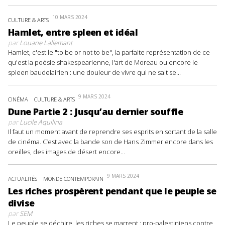
10 MARS 2024
CULTURE & ARTS
Hamlet, entre spleen et idéal
par
Louane Lallemant
Hamlet, c'est le "to be or not to be", la parfaite représentation de ce
qu'est la poésie shakespearienne, l'art de Moreau ou encore le
spleen baudelairien : une douleur de vivre qui ne sait se...
9 MARS 2024
CINÉMA
CULTURE & ARTS
Dune Partie 2 : Jusqu’au dernier souffle
par
Lucile Aquilina
Il faut un moment avant de reprendre ses esprits en sortant de la salle
de cinéma. C’est avec la bande son de Hans Zimmer encore dans les
oreilles, des images de désert encore...
9 MARS 2024
ACTUALITÉS
MONDE CONTEMPORAIN
Les riches prospèrent pendant que le peuple se
divise
par
SEM
Le peuple se déchire, les riches se marrent : pro-palestiniens contre