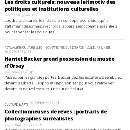
Les droits culturels: nouveau leitmotiv des
politiques et institutions culturelles
par
Sarah Joyaux
Les droits culturels, loin d’être un concept récent bien qu’ils
s’affirment désormais avec force, apparaissent comme essentiels
pour repenser les politiques...
ACTUALITÉS CULTURELLES
COMPTES RENDUS D'EXPOS
CULTURE & ARTS
20 OCTOBRE 2024
Harriet Backer prend possession du musée
d’Orsay
par
Anaë Leffray
Passez par les grandes portes. Descendez les escaliers. Déambulez
devant la Liberté, Sappho et Napoléon 1er pour vous retrouver
devant un nouvel escalier. En haut de celui-ci...
29 SEPTEMBRE 2024
CULTURE & ARTS
Collectionneuses de rêves : portraits de
photographes surréalistes
par
Louane Lallemant