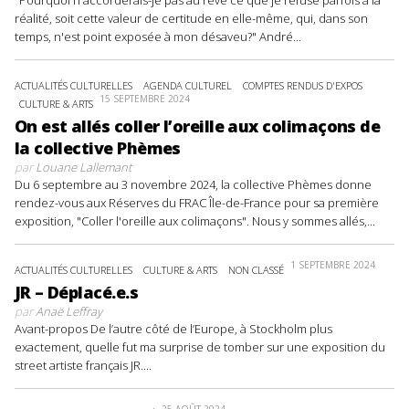
"Pourquoi n'accorderais-je pas au rêve ce que je refuse parfois à la
réalité, soit cette valeur de certitude en elle-même, qui, dans son
temps, n'est point exposée à mon désaveu?" André...
ACTUALITÉS CULTURELLES
AGENDA CULTUREL
COMPTES RENDUS D'EXPOS
15 SEPTEMBRE 2024
CULTURE & ARTS
On est allés coller l’oreille aux colimaçons de
la collective Phèmes
par
Louane Lallemant
Du 6 septembre au 3 novembre 2024, la collective Phèmes donne
rendez-vous aux Réserves du FRAC Île-de-France pour sa première
exposition, "Coller l'oreille aux colimaçons". Nous y sommes allés,...
1 SEPTEMBRE 2024
ACTUALITÉS CULTURELLES
CULTURE & ARTS
NON CLASSÉ
JR – Déplacé.e.s
par
Anaë Leffray
Avant-propos De l’autre côté de l’Europe, à Stockholm plus
exactement, quelle fut ma surprise de tomber sur une exposition du
street artiste français JR....