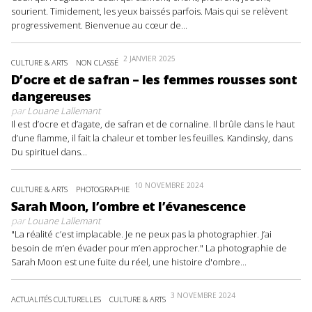
sourient. Timidement, les yeux baissés parfois. Mais qui se relèvent
progressivement. Bienvenue au cœur de...
2 JANVIER 2025
CULTURE & ARTS
NON CLASSÉ
D’ocre et de safran – les femmes rousses sont
dangereuses
par
Louane Lallemant
Il est d’ocre et d’agate, de safran et de cornaline. Il brûle dans le haut
d’une flamme, il fait la chaleur et tomber les feuilles. Kandinsky, dans
Du spirituel dans...
10 NOVEMBRE 2024
CULTURE & ARTS
PHOTOGRAPHIE
Sarah Moon, l’ombre et l’évanescence
par
Louane Lallemant
"La réalité c’est implacable. Je ne peux pas la photographier. J’ai
besoin de m’en évader pour m’en approcher." La photographie de
Sarah Moon est une fuite du réel, une histoire d'ombre...
3 NOVEMBRE 2024
ACTUALITÉS CULTURELLES
CULTURE & ARTS