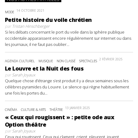
14 OCTOBRE 2021
MODE
Petite histoire du voile chrétien
par
Tristan Hinschberger
Si les débats concernant le port du voile dans la sphère publique
occidentale apparaissent encore régulièrement sur internet ou dans
les journaux, il ne faut pas oublier...
2 FÉVRIER 2025
AGENDA CULTUREL
MUSIQUE
NON CLASSÉ
SPECTACLES
Le Louvre et la Nuit des fous
par
Sarah Joyaux
Quelque chose d’étrange s’est produit il y a deux semaines sous les
célèbres pyramides du Louvre. Le silence qui règne habituellement
une fois les portes du...
13 JANVIER 2025
CINÉMA
CULTURE & ARTS
THÉÂTRE
« Ceux qui rougissent » : petite ode aux
Option théâtre
par
Sarah Joyaux
Ceux qui rougissent. Ceux qui clament, crient, pleurent, jouent,