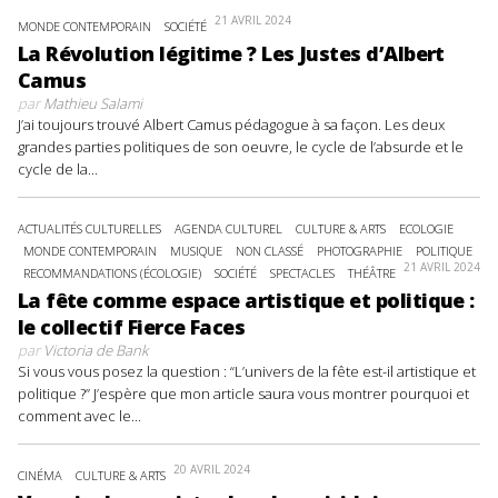
21 AVRIL 2024
MONDE CONTEMPORAIN
SOCIÉTÉ
La Révolution légitime ? Les Justes d’Albert
Camus
par
Mathieu Salami
J’ai toujours trouvé Albert Camus pédagogue à sa façon. Les deux
grandes parties politiques de son oeuvre, le cycle de l’absurde et le
cycle de la...
ACTUALITÉS CULTURELLES
AGENDA CULTUREL
CULTURE & ARTS
ECOLOGIE
MONDE CONTEMPORAIN
MUSIQUE
NON CLASSÉ
PHOTOGRAPHIE
POLITIQUE
21 AVRIL 2024
RECOMMANDATIONS (ÉCOLOGIE)
SOCIÉTÉ
SPECTACLES
THÉÂTRE
La fête comme espace artistique et politique :
le collectif Fierce Faces
par
Victoria de Bank
Si vous vous posez la question : “L’univers de la fête est-il artistique et
politique ?” J’espère que mon article saura vous montrer pourquoi et
comment avec le...
20 AVRIL 2024
CINÉMA
CULTURE & ARTS