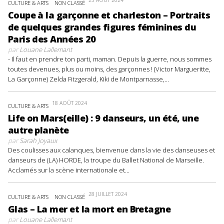
25 AOÛT 2024
CULTURE & ARTS
NON CLASSÉ
Coupe à la garçonne et charleston – Portraits
de quelques grandes figures féminines du
Paris des Années 20
par
Louane Lallemant
- Il faut en prendre ton parti, maman. Depuis la guerre, nous sommes
toutes devenues, plus ou moins, des garçonnes ! (Victor Margueritte,
La Garçonne) Zelda Fitzgerald, Kiki de Montparnasse,...
18 AOÛT 2024
CULTURE & ARTS
Life on Mars(eille) : 9 danseurs, un été, une
autre planète
par
Sarah Joyaux
Des coulisses aux calanques, bienvenue dans la vie des danseuses et
danseurs de (LA) HORDE, la troupe du Ballet National de Marseille.
Acclamés sur la scène internationale et...
28 JUILLET 2024
CULTURE & ARTS
NON CLASSÉ
Glas – La mer et la mort en Bretagne
par
Louane Lallemant