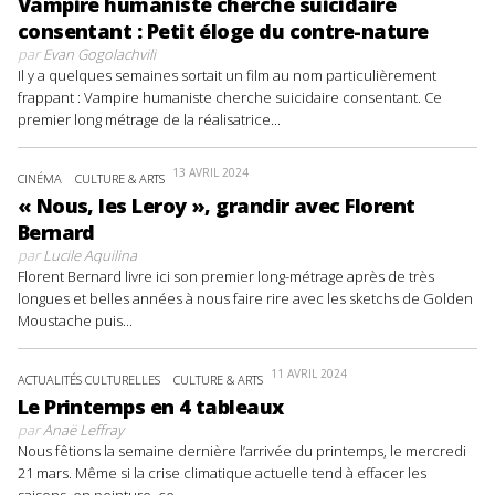
Vampire humaniste cherche suicidaire
consentant : Petit éloge du contre-nature
par
Evan Gogolachvili
Il y a quelques semaines sortait un film au nom particulièrement
frappant : Vampire humaniste cherche suicidaire consentant. Ce
premier long métrage de la réalisatrice...
13 AVRIL 2024
CINÉMA
CULTURE & ARTS
« Nous, les Leroy », grandir avec Florent
Bernard
par
Lucile Aquilina
Florent Bernard livre ici son premier long-métrage après de très
longues et belles années à nous faire rire avec les sketchs de Golden
Moustache puis...
11 AVRIL 2024
ACTUALITÉS CULTURELLES
CULTURE & ARTS
Le Printemps en 4 tableaux
par
Anaë Leffray
Nous fêtions la semaine dernière l’arrivée du printemps, le mercredi
21 mars. Même si la crise climatique actuelle tend à effacer les