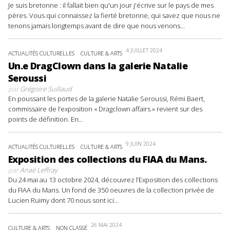
Je suis bretonne : il fallait bien qu'un jour j'écrive sur le pays de mes
pères. Vous qui connaissez la fierté bretonne, qui savez que nous ne
tenons jamais longtemps avant de dire que nous venons...
4 JUILLET 2024
ACTUALITÉS CULTURELLES
CULTURE & ARTS
Un.e DragClown dans la galerie Natalie
Seroussi
par
Grégoire Suillaud
En poussant les portes de la galerie Natalie Seroussi, Rémi Baert,
commissaire de l’exposition « Dragclown affairs » revient sur des
points de définition. En...
9 JUIN 2024
ACTUALITÉS CULTURELLES
CULTURE & ARTS
Exposition des collections du FIAA du Mans.
par
Anaë Leffray
Du 24 mai au 13 octobre 2024, découvrez l’Exposition des collections
du FIAA du Mans. Un fond de 350 oeuvres de la collection privée de
Lucien Ruimy dont 70 nous sont ici...
26 MAI 2024
CULTURE & ARTS
NON CLASSÉ