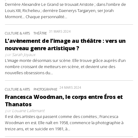
Derrière Alexandre Le Grand se trouvait Aristote ; dans l’ombre de
Louis XIII, Richelieu ; derrière Daenerys Targaryen, ser Jorah
Mormont… Chaque personnalité...
31 MARS 2024
CULTURE & ARTS
THÉÂTRE
L’avènement de l’image au théâtre : vers un
nouveau genre artistique ?
par
Sarah Joyaux
L’image monte désormais sur scène. Elle trouve grâce auprès d’un
nombre croissant de metteurs en scène, et devient une des
nouvelles obsessions du...
24 MARS 2024
CULTURE & ARTS
PHOTOGRAPHIE
Francesca Woodman, le corps entre Éros et
Thanatos
par
Louane Lallemant
Il est des artistes qui passent comme des comètes ; Francesca
Woodman en est. Elle naît en 1958, commence la photographie à
treize ans, et se suicide en 1981, à...