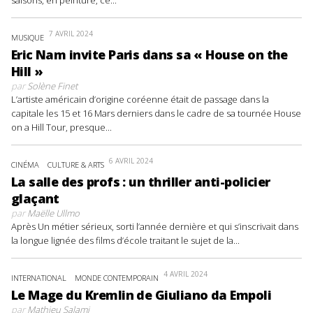
saisons, en peinture, ce...
7 AVRIL 2024
MUSIQUE
Eric Nam invite Paris dans sa « House on the
Hill »
par
Solène Finet
L’artiste américain d’origine coréenne était de passage dans la
capitale les 15 et 16 Mars derniers dans le cadre de sa tournée House
on a Hill Tour, presque...
6 AVRIL 2024
CINÉMA
CULTURE & ARTS
La salle des profs : un thriller anti-policier
glaçant
par
Maëlle Ullmo
Après Un métier sérieux, sorti l’année dernière et qui s’inscrivait dans
la longue lignée des films d’école traitant le sujet de la...
4 AVRIL 2024
INTERNATIONAL
MONDE CONTEMPORAIN
Le Mage du Kremlin de Giuliano da Empoli
par
Mathieu Salami