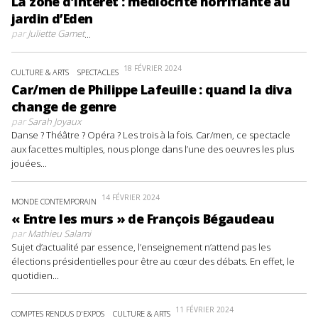
La zone d’intérêt : médiocrité horrifiante au
jardin d’Eden
par
Juliette Gamet
...
18 FÉVRIER 2024
CULTURE & ARTS
SPECTACLES
Car/men de Philippe Lafeuille : quand la diva
change de genre
par
Sarah Joyaux
Danse ? Théâtre ? Opéra ? Les trois à la fois. Car/men, ce spectacle
aux facettes multiples, nous plonge dans l’une des oeuvres les plus
jouées...
14 FÉVRIER 2024
MONDE CONTEMPORAIN
« Entre les murs » de François Bégaudeau
par
Mathieu Salami
Sujet d’actualité par essence, l’enseignement n’attend pas les
élections présidentielles pour être au cœur des débats. En effet, le
quotidien...
11 FÉVRIER 2024
COMPTES RENDUS D'EXPOS
CULTURE & ARTS