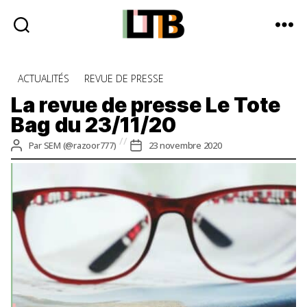
Le
Tote
Catégories
ACTUALITÉS
REVUE DE PRESSE
Bag
-
La revue de presse Le Tote
Média
Bag du 23/11/20
d'information
quotidienne
Auteur
Date
Par
SEM (@razoor777)
23 novembre 2020
de
de
l’article
l’article