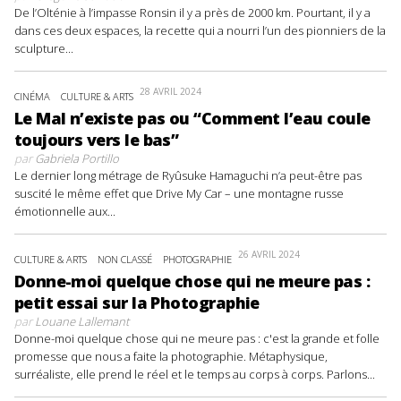
De l’Olténie à l’impasse Ronsin il y a près de 2000 km. Pourtant, il y a
dans ces deux espaces, la recette qui a nourri l’un des pionniers de la
sculpture...
28 AVRIL 2024
CINÉMA
CULTURE & ARTS
Le Mal n’existe pas ou “Comment l’eau coule
toujours vers le bas”
par
Gabriela Portillo
Le dernier long métrage de Ryûsuke Hamaguchi n’a peut-être pas
suscité le même effet que Drive My Car – une montagne russe
émotionnelle aux...
26 AVRIL 2024
CULTURE & ARTS
NON CLASSÉ
PHOTOGRAPHIE
Donne-moi quelque chose qui ne meure pas :
petit essai sur la Photographie
par
Louane Lallemant
Donne-moi quelque chose qui ne meure pas : c'est la grande et folle
promesse que nous a faite la photographie. Métaphysique,
surréaliste, elle prend le réel et le temps au corps à corps. Parlons...