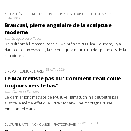
ACTUALITÉS CULTURELLES
COMPTES RENDUS D'EXPOS
CULTURE & ARTS
5 MAI 2024
Brancusi, pierre angulaire de la sculpture
moderne
par
Grégoire Suillaud
De l’Olténie à l’impasse Ronsin il y a près de 2000 km. Pourtant, il y a
dans ces deux espaces, la recette qui a nourri l’un des pionniers de la
sculpture...
28 AVRIL 2024
CINÉMA
CULTURE & ARTS
Le Mal n’existe pas ou “Comment l’eau coule
toujours vers le bas”
par
Gabriela Portillo
Le dernier long métrage de Ryûsuke Hamaguchi n’a peut-être pas
suscité le même effet que Drive My Car – une montagne russe
émotionnelle aux...
26 AVRIL 2024
CULTURE & ARTS
NON CLASSÉ
PHOTOGRAPHIE