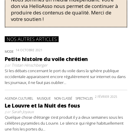
don via HelloAsso nous permet de continuer à
produire des contenus de qualité. Merci de
votre soutien !
NOS AUTRES ARTICLES
14 OCTOBRE 2021
MODE
Petite histoire du voile chrétien
par
Tristan Hinschberger
Si les débats concernant le port du voile dans la sphère publique
occidentale apparaissent encore régulièrement sur internet ou dans
les journaux, il ne faut pas oublier...
2 FÉVRIER 2025
AGENDA CULTUREL
MUSIQUE
NON CLASSÉ
SPECTACLES
Le Louvre et la Nuit des fous
par
Sarah Joyaux
Quelque chose d’étrange s’est produit il y a deux semaines sous les
célèbres pyramides du Louvre. Le silence qui règne habituellement
une fois les portes du...