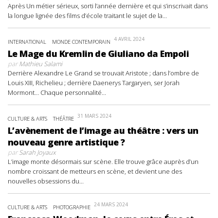
Après Un métier sérieux, sorti l’année dernière et qui s’inscrivait dans
la longue lignée des films d’école traitant le sujet de la...
4 AVRIL 2024
INTERNATIONAL
MONDE CONTEMPORAIN
Le Mage du Kremlin de Giuliano da Empoli
par
Mathieu Salami
Derrière Alexandre Le Grand se trouvait Aristote ; dans l’ombre de
Louis XIII, Richelieu ; derrière Daenerys Targaryen, ser Jorah
Mormont… Chaque personnalité...
31 MARS 2024
CULTURE & ARTS
THÉÂTRE
L’avènement de l’image au théâtre : vers un
nouveau genre artistique ?
par
Sarah Joyaux
L’image monte désormais sur scène. Elle trouve grâce auprès d’un
nombre croissant de metteurs en scène, et devient une des
nouvelles obsessions du...
24 MARS 2024
CULTURE & ARTS
PHOTOGRAPHIE