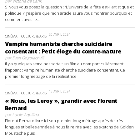
par
Victoria de Bank
Si vous vous posez la question : “L’univers de la fête est-il artistique et
politique ?” J’espère que mon article saura vous montrer pourquoi et
comment avec le...
20 AVRIL 2024
CINÉMA
CULTURE & ARTS
Vampire humaniste cherche suicidaire
consentant : Petit éloge du contre-nature
par
Evan Gogolachvili
Il y a quelques semaines sortait un film au nom particulièrement
frappant : Vampire humaniste cherche suicidaire consentant. Ce
premier long métrage de la réalisatrice...
13 AVRIL 2024
CINÉMA
CULTURE & ARTS
« Nous, les Leroy », grandir avec Florent
Bernard
par
Lucile Aquilina
Florent Bernard livre ici son premier long-métrage après de très
longues et belles années à nous faire rire avec les sketchs de Golden
Moustache puis...