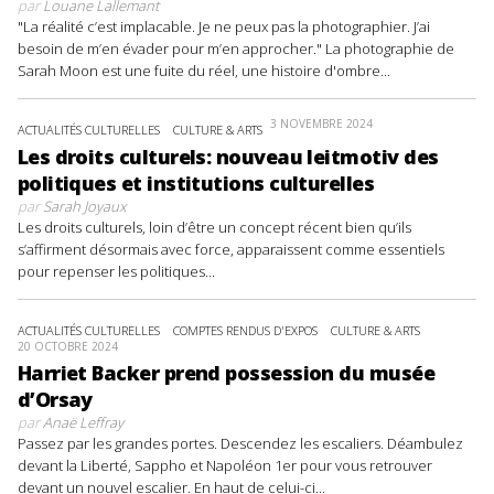
par
Louane Lallemant
"La réalité c’est implacable. Je ne peux pas la photographier. J’ai
besoin de m’en évader pour m’en approcher." La photographie de
Sarah Moon est une fuite du réel, une histoire d'ombre...
3 NOVEMBRE 2024
ACTUALITÉS CULTURELLES
CULTURE & ARTS
Les droits culturels: nouveau leitmotiv des
politiques et institutions culturelles
par
Sarah Joyaux
Les droits culturels, loin d’être un concept récent bien qu’ils
s’affirment désormais avec force, apparaissent comme essentiels
pour repenser les politiques...
ACTUALITÉS CULTURELLES
COMPTES RENDUS D'EXPOS
CULTURE & ARTS
20 OCTOBRE 2024
Harriet Backer prend possession du musée
d’Orsay
par
Anaë Leffray
Passez par les grandes portes. Descendez les escaliers. Déambulez
devant la Liberté, Sappho et Napoléon 1er pour vous retrouver
devant un nouvel escalier. En haut de celui-ci...