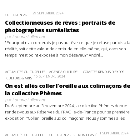
29 SEPTEMBRE 2024
CULTURE & ARTS
Collectionneuses de rêves : portraits de
photographes surréalistes
par
Louane Lallemant
"Pourquoi n'accorderais-je pas au rêve ce que je refuse parfois à la
réalité, soit cette valeur de certitude en elle-même, qui, dans son
temps, n'est point exposée à mon désaveu?" André...
ACTUALITÉS CULTURELLES
AGENDA CULTUREL
COMPTES RENDUS D'EXPOS
15 SEPTEMBRE 2024
CULTURE & ARTS
On est allés coller l’oreille aux colimaçons de
la collective Phèmes
par
Louane Lallemant
Du 6 septembre au 3 novembre 2024, la collective Phèmes donne
rendez-vous aux Réserves du FRAC Île-de-France pour sa première
exposition, "Coller l'oreille aux colimaçons". Nous y sommes allés,...
1 SEPTEMBRE 2024
ACTUALITÉS CULTURELLES
CULTURE & ARTS
NON CLASSÉ