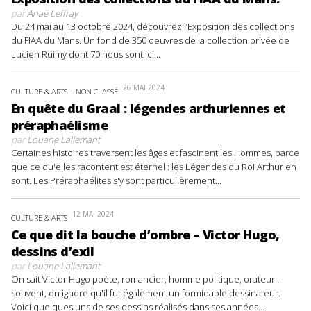
par
Anaë Leffray
Du 24 mai au 13 octobre 2024, découvrez l’Exposition des collections
du FIAA du Mans. Un fond de 350 oeuvres de la collection privée de
Lucien Ruimy dont 70 nous sont ici...
26 MAI 2024
CULTURE & ARTS
NON CLASSÉ
En quête du Graal : légendes arthuriennes et
préraphaélisme
par
Louane Lallemant
Certaines histoires traversent les âges et fascinent les Hommes, parce
que ce qu'elles racontent est éternel : les Légendes du Roi Arthur en
sont. Les Préraphaélites s'y sont particulièrement...
12 MAI 2024
CULTURE & ARTS
Ce que dit la bouche d’ombre – Victor Hugo,
dessins d’exil
par
Louane Lallemant
On sait Victor Hugo poète, romancier, homme politique, orateur :
souvent, on ignore qu'il fut également un formidable dessinateur.
Voici quelques uns de ses dessins réalisés dans ses années...