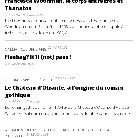
Francesca Woodman, le corps entre Éros et
Thanatos
par
Louane Lallemant
Il est des artistes qui passent comme des comètes ; Francesca
Woodman en est. Elle naît en 1958, commence la photographie à
treize ans, et se suicide en 1981, à...
22 MARS 2024
CINÉMA
CULTURE & ARTS
Fleabag? It’ll (not) pass !
par
Jade Serieys
...
20 MARS 2024
CULTURE & ARTS
LITTÉRATURE
Le Château d’Otrante, à l’origine du roman
gothique
par
Mathis Blomme
Le roman gothique naît en 1764 avec le Château d’Otrante d’Horace
Walpole, récit qui a eu une influence considérable dans l’histoire de...
ACTUALITÉS CULTURELLES
COMPTES RENDUS D'EXPOS
CULTURE & ARTS
17 MARS 2024
SPECTACLES