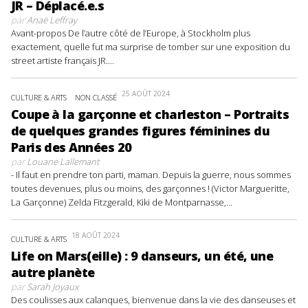
JR – Déplacé.e.s
par
Anaë Leffray
Avant-propos De l’autre côté de l’Europe, à Stockholm plus
exactement, quelle fut ma surprise de tomber sur une exposition du
street artiste français JR....
25 AOÛT 2024
CULTURE & ARTS
NON CLASSÉ
Coupe à la garçonne et charleston – Portraits
de quelques grandes figures féminines du
Paris des Années 20
par
Louane Lallemant
- Il faut en prendre ton parti, maman. Depuis la guerre, nous sommes
toutes devenues, plus ou moins, des garçonnes ! (Victor Margueritte,
La Garçonne) Zelda Fitzgerald, Kiki de Montparnasse,...
18 AOÛT 2024
CULTURE & ARTS
Life on Mars(eille) : 9 danseurs, un été, une
autre planète
par
Sarah Joyaux
Des coulisses aux calanques, bienvenue dans la vie des danseuses et