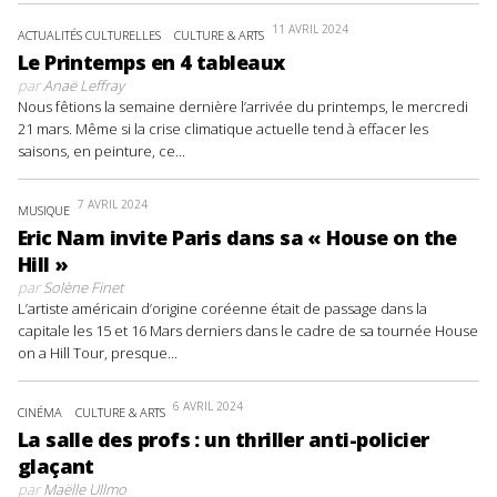
11 AVRIL 2024
ACTUALITÉS CULTURELLES
CULTURE & ARTS
Le Printemps en 4 tableaux
par
Anaë Leffray
Nous fêtions la semaine dernière l’arrivée du printemps, le mercredi
21 mars. Même si la crise climatique actuelle tend à effacer les
saisons, en peinture, ce...
7 AVRIL 2024
MUSIQUE
Eric Nam invite Paris dans sa « House on the
Hill »
par
Solène Finet
L’artiste américain d’origine coréenne était de passage dans la
capitale les 15 et 16 Mars derniers dans le cadre de sa tournée House
on a Hill Tour, presque...
6 AVRIL 2024
CINÉMA
CULTURE & ARTS
La salle des profs : un thriller anti-policier
glaçant
par
Maëlle Ullmo