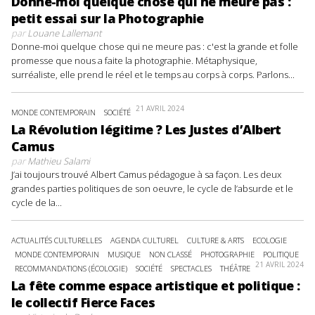
Donne-moi quelque chose qui ne meure pas :
petit essai sur la Photographie
par
Louane Lallemant
Donne-moi quelque chose qui ne meure pas : c'est la grande et folle
promesse que nous a faite la photographie. Métaphysique,
surréaliste, elle prend le réel et le temps au corps à corps. Parlons...
21 AVRIL 2024
MONDE CONTEMPORAIN
SOCIÉTÉ
La Révolution légitime ? Les Justes d’Albert
Camus
par
Mathieu Salami
J’ai toujours trouvé Albert Camus pédagogue à sa façon. Les deux
grandes parties politiques de son oeuvre, le cycle de l’absurde et le
cycle de la...
ACTUALITÉS CULTURELLES
AGENDA CULTUREL
CULTURE & ARTS
ECOLOGIE
MONDE CONTEMPORAIN
MUSIQUE
NON CLASSÉ
PHOTOGRAPHIE
POLITIQUE
21 AVRIL 2024
RECOMMANDATIONS (ÉCOLOGIE)
SOCIÉTÉ
SPECTACLES
THÉÂTRE
La fête comme espace artistique et politique :
le collectif Fierce Faces