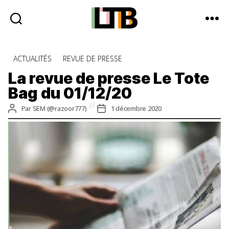
Le
Tote
Catégories
ACTUALITÉS
REVUE DE PRESSE
Bag
-
La revue de presse Le Tote
Média
Bag du 01/12/20
d'information
quotidienne
Auteur
Date
Par
SEM (@razoor777)
1 décembre 2020
de
de
l’article
l’article