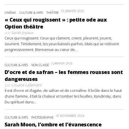
13 JANVIER 2025
CINÉMA
CULTURE & ARTS
THÉÂTRE
« Ceux qui rougissent » : petite ode aux
Option théâtre
par
Sarah Joyaux
Ceux qui rougissent. Ceux qui clament, crient, pleurent, jouent,
sourient. Timidement, les yeux baissés parfois. Mais qui se relèvent
progressivement. Bienvenue au cœur de...
2 JANVIER 2025
CULTURE & ARTS
NON CLASSÉ
D’ocre et de safran – les femmes rousses sont
dangereuses
par
Louane Lallemant
Il est d’ocre et d’agate, de safran et de cornaline. Il brûle dans le haut
d’une flamme, il fait la chaleur et tomber les feuilles. Kandinsky, dans
Du spirituel dans...
10 NOVEMBRE 2024
CULTURE & ARTS
PHOTOGRAPHIE
Sarah Moon, l’ombre et l’évanescence