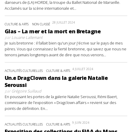
danseurs de (LA) HORDE, la troupe du Ballet National de Marseille.
Acclamés sur la scène internationale et...
28 JUILLET 2024
CULTURE & ARTS
NON CLASSÉ
Glas – La mer et la mort en Bretagne
par
Louane Lallemant
Je suis bretonne : il fallait bien qu'un jour j'écrive sur le pays de mes
pères. Vous qui connaissez la fierté bretonne, qui savez que nous ne
tenons jamais longtemps avant de dire que nous venons...
4 JUILLET 2024
ACTUALITÉS CULTURELLES
CULTURE & ARTS
Un.e DragClown dans la galerie Natalie
Seroussi
par
Grégoire Suillaud
En poussant les portes de la galerie Natalie Seroussi, Rémi Baert,
commissaire de l’exposition « Dragclown affairs » revient sur des
points de définition. En...
9 JUIN 2024
ACTUALITÉS CULTURELLES
CULTURE & ARTS
Exposition des collections du FIAA du Mans.