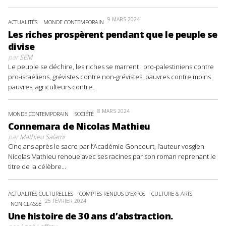
9 MARS 2024
ACTUALITÉS
MONDE CONTEMPORAIN
Les riches prospèrent pendant que le peuple se
divise
par
SEM
Le peuple se déchire, les riches se marrent : pro-palestiniens contre
pro-israéliens, grévistes contre non-grévistes, pauvres contre moins
pauvres, agriculteurs contre...
8 MARS 2024
MONDE CONTEMPORAIN
SOCIÉTÉ
Connemara de Nicolas Mathieu
par
Mathieu Salami
Cinq ans après le sacre par l’Académie Goncourt, l’auteur vosgien
Nicolas Mathieu renoue avec ses racines par son roman reprenant le
titre de la célèbre...
ACTUALITÉS CULTURELLES
COMPTES RENDUS D'EXPOS
CULTURE & ARTS
25 FÉVRIER 2024
NON CLASSÉ
Une histoire de 30 ans d’abstraction.