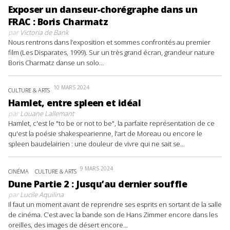
Exposer un danseur-chorégraphe dans un
FRAC : Boris Charmatz
par
Victoria de Bank
Nous rentrons dans l’exposition et sommes confrontés au premier
film (Les Disparates, 1999). Sur un très grand écran, grandeur nature
Boris Charmatz danse un solo...
10 MARS 2024
CULTURE & ARTS
Hamlet, entre spleen et idéal
par
Louane Lallemant
Hamlet, c'est le "to be or not to be", la parfaite représentation de ce
qu'est la poésie shakespearienne, l'art de Moreau ou encore le
spleen baudelairien : une douleur de vivre qui ne sait se...
9 MARS 2024
CINÉMA
CULTURE & ARTS
Dune Partie 2 : Jusqu’au dernier souffle
par
Lucile Aquilina
Il faut un moment avant de reprendre ses esprits en sortant de la salle
de cinéma. C’est avec la bande son de Hans Zimmer encore dans les
oreilles, des images de désert encore...