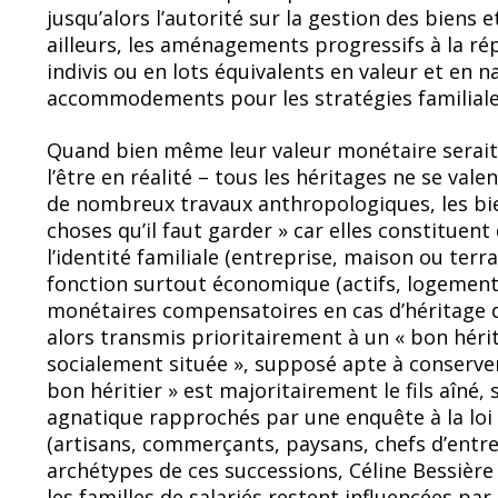
jusqu’alors l’autorité sur la gestion des biens 
ailleurs, les aménagements progressifs à la rép
indivis ou en lots équivalents en valeur et en 
accommodements pour les stratégies familiale
Quand bien même leur valeur monétaire serait é
l’être en réalité – tous les héritages ne se vale
de nombreux travaux anthropologiques, les bien
choses qu’il faut garder » car elles constitue
l’identité familiale (entreprise, maison ou terra
fonction surtout économique (actifs, logements
monétaires compensatoires en cas d’héritage d
alors transmis prioritairement à un « bon hérit
socialement située », supposé apte à conserver 
bon héritier » est majoritairement le fils aîn
agnatique rapprochés par une enquête à la loi s
(artisans, commerçants, paysans, chefs d’entr
archétypes de ces successions, Céline Bessière 
les familles de salariés restent influencées pa