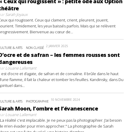
« Ceux qui rougissent » : petite ode aux Option
théâtre
par
Sarah Joyaux
Ceux qui rougissent. Ceux qui clament, crient, pleurent, jouent,
sourient. Timidement, les yeux baissés parfois. Mais qui se relèvent
progressivement. Bienvenue au cœur de...
2 JANVIER 2025
CULTURE & ARTS
NON CLASSÉ
D’ocre et de safran – les femmes rousses sont
dangereuses
par
Louane Lallemant
Il est d’ocre et d’agate, de safran et de cornaline. Il brûle dans le haut
d’une flamme, il fait la chaleur et tomber les feuilles. Kandinsky, dans Du
spirituel dans...
10 NOVEMBRE 2024
CULTURE & ARTS
PHOTOGRAPHIE
Sarah Moon, l’ombre et l’évanescence
par
Louane Lallemant
"La réalité c’est implacable. Je ne peux pas la photographier. J’ai besoin
de m’en évader pour m’en approcher." La photographie de Sarah
Moon est une fuite du réel, une histoire d'ombre...