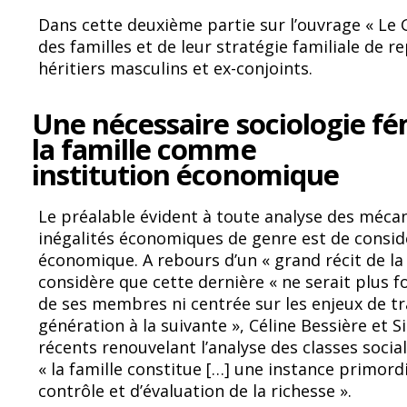
ac
u
Dans cette deuxième partie sur l’ouvrage « Le 
e
e
des familles et de leur stratégie familiale de r
b
sk
héritiers masculins et ex-conjoints.
o
y
Une nécessaire sociologie fé
o
la famille comme
k
institution économique
Le préalable évident à toute analyse des méca
inégalités économiques de genre est de consid
économique. A rebours d’un « grand récit de la
considère que cette dernière « ne serait plus
de ses membres ni centrée sur les enjeux de 
génération à la suivante », Céline Bessière et S
récents renouvelant l’analyse des classes socia
« la famille constitue […] une instance primord
contrôle et d’évaluation de la richesse ».