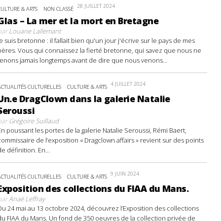
28 JUILLET 2024
CULTURE & ARTS
NON CLASSÉ
Glas – La mer et la mort en Bretagne
par
Louane Lallemant
Je suis bretonne : il fallait bien qu'un jour j'écrive sur le pays de mes
pères. Vous qui connaissez la fierté bretonne, qui savez que nous ne
tenons jamais longtemps avant de dire que nous venons...
4 JUILLET 2024
ACTUALITÉS CULTURELLES
CULTURE & ARTS
Un.e DragClown dans la galerie Natalie
Seroussi
par
Grégoire Suillaud
En poussant les portes de la galerie Natalie Seroussi, Rémi Baert,
commissaire de l’exposition « Dragclown affairs » revient sur des points
de définition. En...
9 JUIN 2024
ACTUALITÉS CULTURELLES
CULTURE & ARTS
Exposition des collections du FIAA du Mans.
par
Anaë Leffray
Du 24 mai au 13 octobre 2024, découvrez l’Exposition des collections
du FIAA du Mans. Un fond de 350 oeuvres de la collection privée de