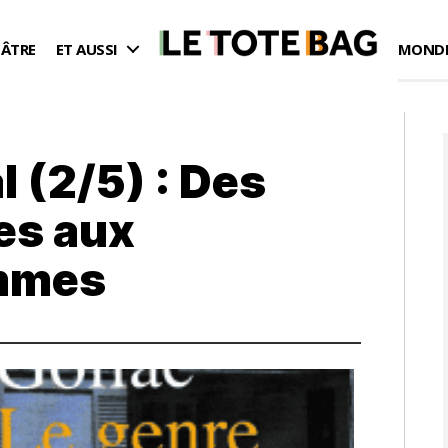
ÉÂTRE
ET AUSSI
MONDE
l (2/5) : Des
les aux
ommes