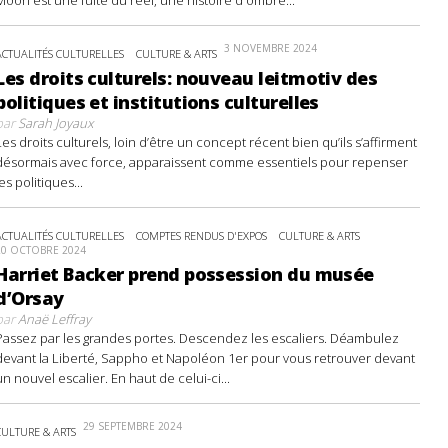
3 NOVEMBRE 2024
ACTUALITÉS CULTURELLES
CULTURE & ARTS
Les droits culturels: nouveau leitmotiv des
politiques et institutions culturelles
par
Sarah Joyaux
Les droits culturels, loin d’être un concept récent bien qu’ils s’affirment
désormais avec force, apparaissent comme essentiels pour repenser
les politiques...
ACTUALITÉS CULTURELLES
COMPTES RENDUS D'EXPOS
CULTURE & ARTS
20 OCTOBRE 2024
Harriet Backer prend possession du musée
d’Orsay
par
Anaë Leffray
Passez par les grandes portes. Descendez les escaliers. Déambulez
devant la Liberté, Sappho et Napoléon 1er pour vous retrouver devant
un nouvel escalier. En haut de celui-ci...
29 SEPTEMBRE 2024
CULTURE & ARTS