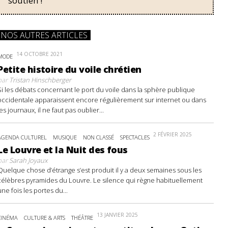
soutien !
NOS AUTRES ARTICLES
14 OCTOBRE 2021
MODE
Petite histoire du voile chrétien
par
Tristan Hinschberger
Si les débats concernant le port du voile dans la sphère publique
occidentale apparaissent encore régulièrement sur internet ou dans
les journaux, il ne faut pas oublier...
2 FÉVRIER 2025
AGENDA CULTUREL
MUSIQUE
NON CLASSÉ
SPECTACLES
Le Louvre et la Nuit des fous
par
Sarah Joyaux
Quelque chose d’étrange s’est produit il y a deux semaines sous les
célèbres pyramides du Louvre. Le silence qui règne habituellement
une fois les portes du...
13 JANVIER 2025
CINÉMA
CULTURE & ARTS
THÉÂTRE