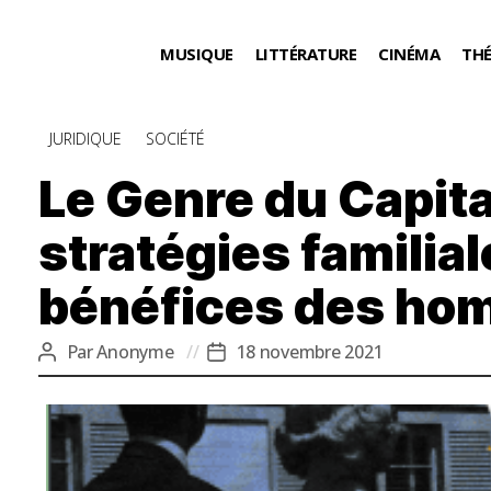
MUSIQUE
LITTÉRATURE
CINÉMA
TH
Catégories
JURIDIQUE
SOCIÉTÉ
Le Genre du Capita
stratégies familia
bénéfices des h
Par
Anonyme
18 novembre 2021
Auteur
Date
de
de
l’article
l’article