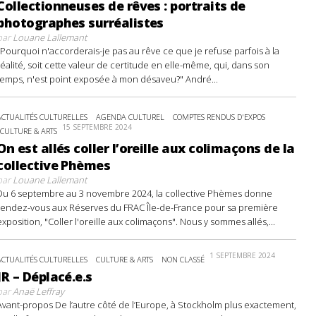
Collectionneuses de rêves : portraits de
photographes surréalistes
par
Louane Lallemant
"Pourquoi n'accorderais-je pas au rêve ce que je refuse parfois à la
réalité, soit cette valeur de certitude en elle-même, qui, dans son
temps, n'est point exposée à mon désaveu?" André...
ACTUALITÉS CULTURELLES
AGENDA CULTUREL
COMPTES RENDUS D'EXPOS
15 SEPTEMBRE 2024
CULTURE & ARTS
On est allés coller l’oreille aux colimaçons de la
collective Phèmes
par
Louane Lallemant
Du 6 septembre au 3 novembre 2024, la collective Phèmes donne
rendez-vous aux Réserves du FRAC Île-de-France pour sa première
exposition, "Coller l'oreille aux colimaçons". Nous y sommes allés,...
1 SEPTEMBRE 2024
ACTUALITÉS CULTURELLES
CULTURE & ARTS
NON CLASSÉ
JR – Déplacé.e.s
par
Anaë Leffray
Avant-propos De l’autre côté de l’Europe, à Stockholm plus exactement,