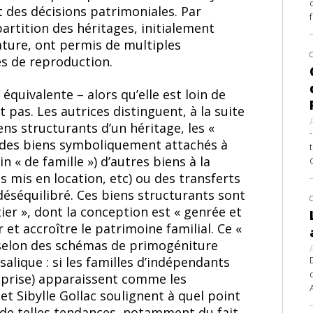
et des décisions patrimoniales. Par
artition des héritages, initialement
nature, ont permis de multiples
s de reproduction.
quivalente – alors qu’elle est loin de
nt pas. Les autrices distinguent, à la suite
s structurants d’un héritage, les «
nt des biens symboliquement attachés à
in « de famille ») d’autres biens à la
 mis en location, etc) ou des transferts
éséquilibré. Ces biens structurants sont
ier », dont la conception est « genrée et
et accroître le patrimoine familial. Ce «
é, selon des schémas de primogéniture
alique : si les familles d’indépendants
eprise) apparaissent comme les
et Sibylle Gollac soulignent à quel point
r de telles tendances, notamment du fait