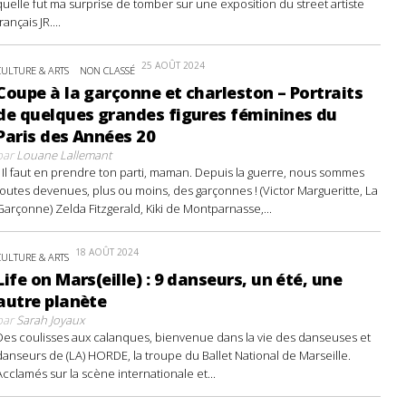
quelle fut ma surprise de tomber sur une exposition du street artiste
français JR....
25 AOÛT 2024
CULTURE & ARTS
NON CLASSÉ
Coupe à la garçonne et charleston – Portraits
de quelques grandes figures féminines du
Paris des Années 20
par
Louane Lallemant
- Il faut en prendre ton parti, maman. Depuis la guerre, nous sommes
toutes devenues, plus ou moins, des garçonnes ! (Victor Margueritte, La
Garçonne) Zelda Fitzgerald, Kiki de Montparnasse,...
18 AOÛT 2024
CULTURE & ARTS
Life on Mars(eille) : 9 danseurs, un été, une
autre planète
par
Sarah Joyaux
Des coulisses aux calanques, bienvenue dans la vie des danseuses et
danseurs de (LA) HORDE, la troupe du Ballet National de Marseille.
Acclamés sur la scène internationale et...