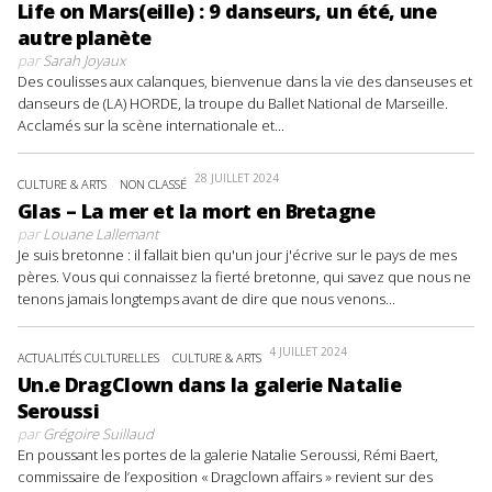
Life on Mars(eille) : 9 danseurs, un été, une
autre planète
par
Sarah Joyaux
Des coulisses aux calanques, bienvenue dans la vie des danseuses et
danseurs de (LA) HORDE, la troupe du Ballet National de Marseille.
Acclamés sur la scène internationale et...
28 JUILLET 2024
CULTURE & ARTS
NON CLASSÉ
Glas – La mer et la mort en Bretagne
par
Louane Lallemant
Je suis bretonne : il fallait bien qu'un jour j'écrive sur le pays de mes
pères. Vous qui connaissez la fierté bretonne, qui savez que nous ne
tenons jamais longtemps avant de dire que nous venons...
4 JUILLET 2024
ACTUALITÉS CULTURELLES
CULTURE & ARTS
Un.e DragClown dans la galerie Natalie
Seroussi
par
Grégoire Suillaud
En poussant les portes de la galerie Natalie Seroussi, Rémi Baert,
commissaire de l’exposition « Dragclown affairs » revient sur des