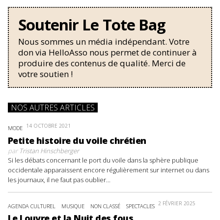
Soutenir Le Tote Bag
Nous sommes un média indépendant. Votre
don via HelloAsso nous permet de continuer à
produire des contenus de qualité. Merci de
votre soutien !
NOS AUTRES ARTICLES
14 OCTOBRE 2021
MODE
Petite histoire du voile chrétien
par
Tristan Hinschberger
Si les débats concernant le port du voile dans la sphère publique
occidentale apparaissent encore régulièrement sur internet ou dans
les journaux, il ne faut pas oublier...
2 FÉVRIER 2025
AGENDA CULTUREL
MUSIQUE
NON CLASSÉ
SPECTACLES
Le Louvre et la Nuit des fous