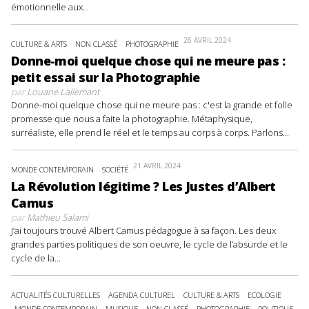
émotionnelle aux...
26 AVRIL 2024
CULTURE & ARTS
NON CLASSÉ
PHOTOGRAPHIE
Donne-moi quelque chose qui ne meure pas :
petit essai sur la Photographie
par
Louane Lallemant
Donne-moi quelque chose qui ne meure pas : c'est la grande et folle
promesse que nous a faite la photographie. Métaphysique,
surréaliste, elle prend le réel et le temps au corps à corps. Parlons...
21 AVRIL 2024
MONDE CONTEMPORAIN
SOCIÉTÉ
La Révolution légitime ? Les Justes d’Albert
Camus
par
Mathieu Salami
J’ai toujours trouvé Albert Camus pédagogue à sa façon. Les deux
grandes parties politiques de son oeuvre, le cycle de l’absurde et le
cycle de la...
ACTUALITÉS CULTURELLES
AGENDA CULTUREL
CULTURE & ARTS
ECOLOGIE
MONDE CONTEMPORAIN
MUSIQUE
NON CLASSÉ
PHOTOGRAPHIE
POLITIQUE