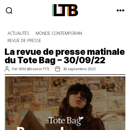
Le
Tote
Catégories
ACTUALITÉS
MONDE CONTEMPORAIN
Bag
REVUE DE PRESSE
-
Média
La revue de presse matinale
d'information
du Tote Bag – 30/09/22
quotidienne
Auteur
Date
Par
SEM (@razoor777)
30 septembre 2022
de
de
l’article
l’article