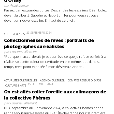
d’Orsay
par
Anaë Leffray
Passez par les grandes portes. Descendez les escaliers. Déambulez
devant la Liberté, Sappho et Napoléon 1er pour vous retrouver
devant un nouvel escalier. En haut de celui-ci...
29 SEPTEMBRE 2024
CULTURE & ARTS
Collectionneuses de rêves : portraits de
photographes surréalistes
par
Louane Lallemant
"Pourquoi n'accorderais-je pas au rêve ce que je refuse parfois à la
réalité, soit cette valeur de certitude en elle-même, qui, dans son
temps, n'est point exposée à mon désaveu?" André...
ACTUALITÉS CULTURELLES
AGENDA CULTUREL
COMPTES RENDUS D'EXPOS
15 SEPTEMBRE 2024
CULTURE & ARTS
On est allés coller l’oreille aux colimaçons de
la collective Phèmes
par
Louane Lallemant
Du 6 septembre au 3 novembre 2024, la collective Phèmes donne
rendez-vous aux Réserves du FRAC Île-de-France pour sa première