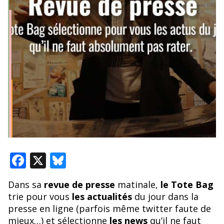
F
X
Bl
ac
u
Dans sa
revue de presse
matinale,
le Tote Bag
e
e
trie pour vous
les actualités
du jour dans la
b
sk
presse en ligne (parfois même twitter faute de
mieux…) et sélectionne
les news
qu’il ne faut