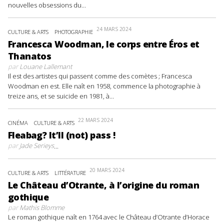
nouvelles obsessions du...
24 MARS 2024
CULTURE & ARTS
PHOTOGRAPHIE
Francesca Woodman, le corps entre Éros et
Thanatos
par
Louane Lallemant
Il est des artistes qui passent comme des comètes ; Francesca
Woodman en est. Elle naît en 1958, commence la photographie à
treize ans, et se suicide en 1981, à...
22 MARS 2024
CINÉMA
CULTURE & ARTS
Fleabag? It’ll (not) pass !
par
Jade Serieys
...
20 MARS 2024
CULTURE & ARTS
LITTÉRATURE
Le Château d’Otrante, à l’origine du roman
gothique
par
Mathis Blomme
Le roman gothique naît en 1764 avec le Château d’Otrante d’Horace