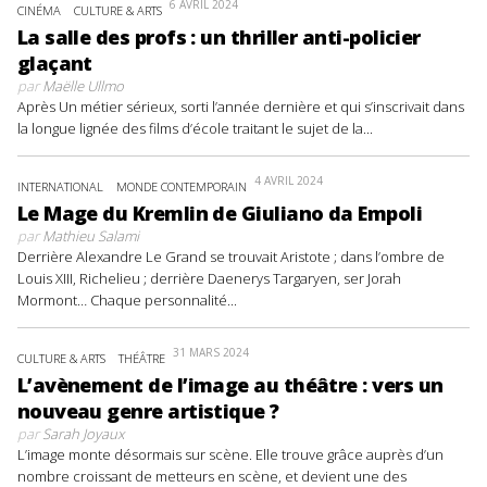
6 AVRIL 2024
CINÉMA
CULTURE & ARTS
La salle des profs : un thriller anti-policier
glaçant
par
Maëlle Ullmo
Après Un métier sérieux, sorti l’année dernière et qui s’inscrivait dans
la longue lignée des films d’école traitant le sujet de la...
4 AVRIL 2024
INTERNATIONAL
MONDE CONTEMPORAIN
Le Mage du Kremlin de Giuliano da Empoli
par
Mathieu Salami
Derrière Alexandre Le Grand se trouvait Aristote ; dans l’ombre de
Louis XIII, Richelieu ; derrière Daenerys Targaryen, ser Jorah
Mormont… Chaque personnalité...
31 MARS 2024
CULTURE & ARTS
THÉÂTRE
L’avènement de l’image au théâtre : vers un
nouveau genre artistique ?
par
Sarah Joyaux
L’image monte désormais sur scène. Elle trouve grâce auprès d’un
nombre croissant de metteurs en scène, et devient une des