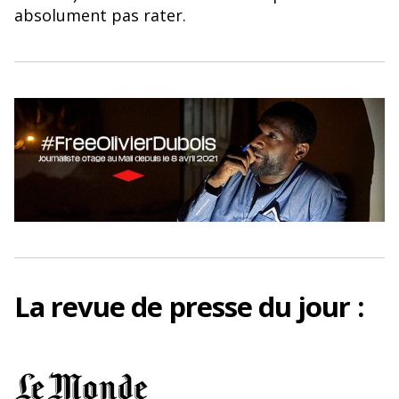
o
y
absolument pas rater.
o
k
La
revue de presse
du jour :