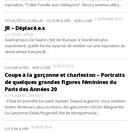
exposition, "Coller l'oreille aux colimaçons". Nous y sommes allés,...
1 SEPTEMBRE 2024
ACTUALITÉS CULTURELLES
CULTURE & ARTS
NON CLASSÉ
JR – Déplacé.e.s
par
Anaë Leffray
Avant-propos De l’autre côté de l’Europe, à Stockholm plus
exactement, quelle fut ma surprise de tomber sur une exposition du
street artiste français JR....
25 AOÛT 2024
CULTURE & ARTS
NON CLASSÉ
Coupe à la garçonne et charleston – Portraits
de quelques grandes figures féminines du
Paris des Années 20
par
Louane Lallemant
- Il faut en prendre ton parti, maman. Depuis la guerre, nous sommes
toutes devenues, plus ou moins, des garçonnes ! (Victor Margueritte,
La Garçonne) Zelda Fitzgerald, Kiki de Montparnasse,...
18 AOÛT 2024
CULTURE & ARTS