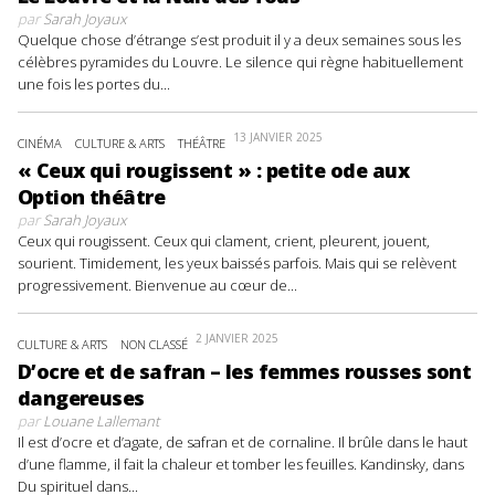
par
Sarah Joyaux
Quelque chose d’étrange s’est produit il y a deux semaines sous les
célèbres pyramides du Louvre. Le silence qui règne habituellement
une fois les portes du...
13 JANVIER 2025
CINÉMA
CULTURE & ARTS
THÉÂTRE
« Ceux qui rougissent » : petite ode aux
Option théâtre
par
Sarah Joyaux
Ceux qui rougissent. Ceux qui clament, crient, pleurent, jouent,
sourient. Timidement, les yeux baissés parfois. Mais qui se relèvent
progressivement. Bienvenue au cœur de...
2 JANVIER 2025
CULTURE & ARTS
NON CLASSÉ
D’ocre et de safran – les femmes rousses sont
dangereuses
par
Louane Lallemant
Il est d’ocre et d’agate, de safran et de cornaline. Il brûle dans le haut
d’une flamme, il fait la chaleur et tomber les feuilles. Kandinsky, dans
Du spirituel dans...