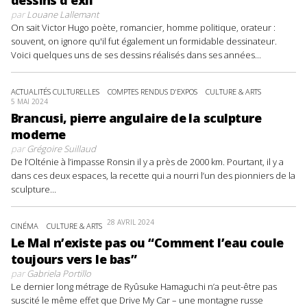
dessins d’exil
par
Louane Lallemant
On sait Victor Hugo poète, romancier, homme politique, orateur :
souvent, on ignore qu'il fut également un formidable dessinateur.
Voici quelques uns de ses dessins réalisés dans ses années...
ACTUALITÉS CULTURELLES
COMPTES RENDUS D'EXPOS
CULTURE & ARTS
5 MAI 2024
Brancusi, pierre angulaire de la sculpture
moderne
par
Grégoire Suillaud
De l’Olténie à l’impasse Ronsin il y a près de 2000 km. Pourtant, il y a
dans ces deux espaces, la recette qui a nourri l’un des pionniers de la
sculpture...
28 AVRIL 2024
CINÉMA
CULTURE & ARTS
Le Mal n’existe pas ou “Comment l’eau coule
toujours vers le bas”
par
Gabriela Portillo
Le dernier long métrage de Ryûsuke Hamaguchi n’a peut-être pas
suscité le même effet que Drive My Car – une montagne russe