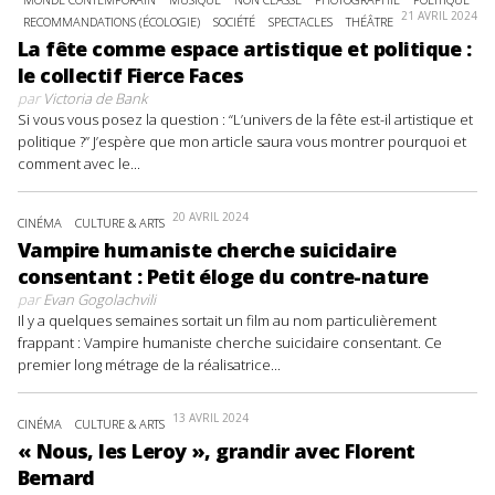
21 AVRIL 2024
RECOMMANDATIONS (ÉCOLOGIE)
SOCIÉTÉ
SPECTACLES
THÉÂTRE
La fête comme espace artistique et politique :
le collectif Fierce Faces
par
Victoria de Bank
Si vous vous posez la question : “L’univers de la fête est-il artistique et
politique ?” J’espère que mon article saura vous montrer pourquoi et
comment avec le...
20 AVRIL 2024
CINÉMA
CULTURE & ARTS
Vampire humaniste cherche suicidaire
consentant : Petit éloge du contre-nature
par
Evan Gogolachvili
Il y a quelques semaines sortait un film au nom particulièrement
frappant : Vampire humaniste cherche suicidaire consentant. Ce
premier long métrage de la réalisatrice...
13 AVRIL 2024
CINÉMA
CULTURE & ARTS
« Nous, les Leroy », grandir avec Florent
Bernard