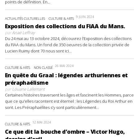
points de définition. En...
9 JUIN 2024
ACTUALITÉS CULTURELLES
CULTURE & ARTS
Exposition des collections du FIAA du Mans.
par
Anaë Leffray
Du 24 mai au 13 octobre 2024, découvrez l’Exposition des collections
du FIAA du Mans. Un fond de 350 oeuvres de la collection privée de
Lucien Ruimy dont 70 nous sont ici...
26 MAI 2024
CULTURE & ARTS
NON CLASSÉ
En quête du Graal : légendes arthuriennes et
préraphaélisme
par
Louane Lallemant
Certaines histoires traversent les âges et fascinent les Hommes, parce
que ce qu'elles racontent est éternel : les Légendes du Roi Arthur en
sont. Les Préraphaélites s'y sont particulièrement...
12 MAI 2024
CULTURE & ARTS
Ce que dit la bouche d’ombre – Victor Hugo,