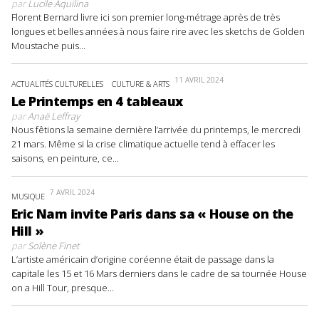
par
Lucile Aquilina
Florent Bernard livre ici son premier long-métrage après de très
longues et belles années à nous faire rire avec les sketchs de Golden
Moustache puis...
11 AVRIL 2024
ACTUALITÉS CULTURELLES
CULTURE & ARTS
Le Printemps en 4 tableaux
par
Anaë Leffray
Nous fêtions la semaine dernière l’arrivée du printemps, le mercredi
21 mars. Même si la crise climatique actuelle tend à effacer les
saisons, en peinture, ce...
7 AVRIL 2024
MUSIQUE
Eric Nam invite Paris dans sa « House on the
Hill »
par
Solène Finet
L’artiste américain d’origine coréenne était de passage dans la
capitale les 15 et 16 Mars derniers dans le cadre de sa tournée House
on a Hill Tour, presque...