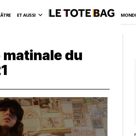
ÉÂTRE
ET AUSSI
MONDE
 matinale du
21