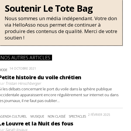
Soutenir Le Tote Bag
Nous sommes un média indépendant. Votre don
via HelloAsso nous permet de continuer à
produire des contenus de qualité. Merci de votre
soutien !
NOS AUTRES ARTICLES
14 OCTOBRE 2021
MODE
Petite histoire du voile chrétien
par
Tristan Hinschberger
Si les débats concernant le port du voile dans la sphère publique
occidentale apparaissent encore régulièrement sur internet ou dans
les journaux, il ne faut pas oublier...
2 FÉVRIER 2025
AGENDA CULTUREL
MUSIQUE
NON CLASSÉ
SPECTACLES
Le Louvre et la Nuit des fous
par
Sarah Joyaux