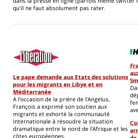
dans la presse en ligne (parfois même twitter
b
sk
qu’il ne faut absolument pas rater.
o
y
o
k
Fr
aux
Le pape demande aux Etats des solutions
Sm
pour les migrants en Libye et en
Dan
Méditerranée
dép
A l’occasion de la prière de l’Angelus,
fem
François a exprimé son soutien aux
av
migrants et exhorté la communauté
internationale à résoudre la situation
Co
dramatique entre le nord de l’Afrique et les
ar
côtes européennes.
de