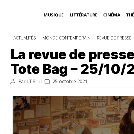
MUSIQUE
LITTÉRATURE
CINÉMA
TH
Catégories
ACTUALITÉS
MONDE CONTEMPORAIN
REVUE DE PRESSE
La revue de presse
Tote Bag – 25/10/
Par
LTB
25 octobre 2021
Auteur
Date
de
de
l’article
l’article