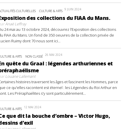
9 JUIN 2024
ACTUALITÉS CULTURELLES
CULTURE & ARTS
Exposition des collections du FIAA du Mans.
par
Anaë Leffray
Du 24 mai au 13 octobre 2024, découvrez l’Exposition des collections
du FIAA du Mans. Un fond de 350 oeuvres de la collection privée de
Lucien Ruimy dont 70 nous sont ici...
26 MAI 2024
CULTURE & ARTS
NON CLASSÉ
En quête du Graal : légendes arthuriennes et
préraphaélisme
par
Louane Lallemant
Certaines histoires traversent les âges et fascinent les Hommes, parce
que ce qu'elles racontent est éternel : les Légendes du Roi Arthur en
sont. Les Préraphaélites s'y sont particulièrement...
12 MAI 2024
CULTURE & ARTS
Ce que dit la bouche d’ombre – Victor Hugo,
dessins d’exil
par
Louane Lallemant