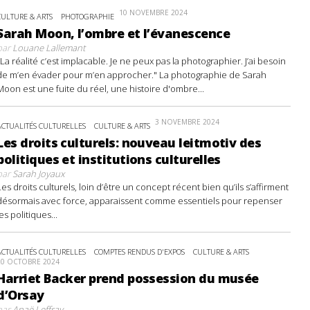
10 NOVEMBRE 2024
CULTURE & ARTS
PHOTOGRAPHIE
Sarah Moon, l’ombre et l’évanescence
par
Louane Lallemant
"La réalité c’est implacable. Je ne peux pas la photographier. J’ai besoin
de m’en évader pour m’en approcher." La photographie de Sarah
Moon est une fuite du réel, une histoire d'ombre...
3 NOVEMBRE 2024
ACTUALITÉS CULTURELLES
CULTURE & ARTS
Les droits culturels: nouveau leitmotiv des
politiques et institutions culturelles
par
Sarah Joyaux
Les droits culturels, loin d’être un concept récent bien qu’ils s’affirment
désormais avec force, apparaissent comme essentiels pour repenser
les politiques...
ACTUALITÉS CULTURELLES
COMPTES RENDUS D'EXPOS
CULTURE & ARTS
20 OCTOBRE 2024
Harriet Backer prend possession du musée
d’Orsay
par
Anaë Leffray