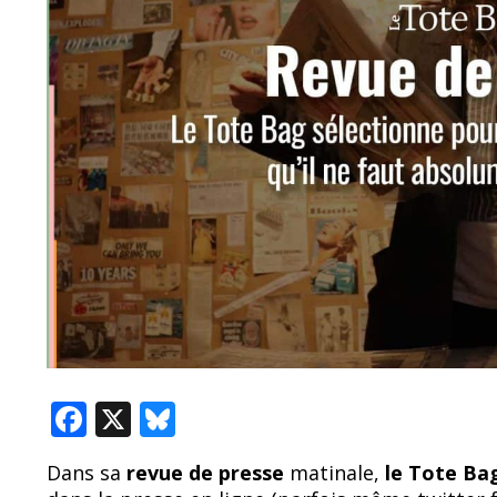
F
X
Bl
ac
u
Dans sa
revue de presse
matinale,
le Tote B
e
e