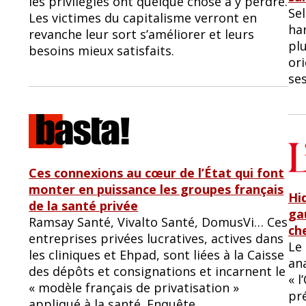
les privilégiés ont quelque chose à y perdre.
Sel
Les victimes du capitalisme verront en
ha
revanche leur sort s’améliorer et leurs
pl
besoins mieux satisfaits.
ori
ses
Ces connexions au cœur de l’État qui font
monter en puissance les groupes français
Hi
de la santé privée
ga
Ramsay Santé, Vivalto Santé, DomusVi… Ces
ch
entreprises privées lucratives, actives dans
Le 
les cliniques et Ehpad, sont liées à la Caisse
an
des dépôts et consignations et incarnent le
« 
« modèle français de privatisation »
pré
appliqué à la santé. Enquête.