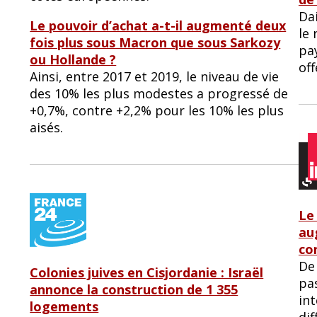
Dai
Le pouvoir d’achat a-t-il augmenté deux
le 
fois plus sous Macron que sous Sarkozy
pay
ou Hollande ?
off
Ainsi, entre 2017 et 2019, le niveau de vie
des 10% les plus modestes a progressé de
+0,7%, contre +2,2% pour les 10% les plus
aisés.
Le
au
co
De
Colonies juives en Cisjordanie : Israël
pa
annonce la construction de 1 355
in
logements
dif