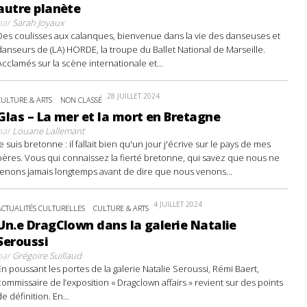
autre planète
par
Sarah Joyaux
Des coulisses aux calanques, bienvenue dans la vie des danseuses et
danseurs de (LA) HORDE, la troupe du Ballet National de Marseille.
Acclamés sur la scène internationale et...
28 JUILLET 2024
CULTURE & ARTS
NON CLASSÉ
Glas – La mer et la mort en Bretagne
par
Louane Lallemant
Je suis bretonne : il fallait bien qu'un jour j'écrive sur le pays de mes
pères. Vous qui connaissez la fierté bretonne, qui savez que nous ne
tenons jamais longtemps avant de dire que nous venons...
4 JUILLET 2024
ACTUALITÉS CULTURELLES
CULTURE & ARTS
Un.e DragClown dans la galerie Natalie
Seroussi
par
Grégoire Suillaud
En poussant les portes de la galerie Natalie Seroussi, Rémi Baert,
commissaire de l’exposition « Dragclown affairs » revient sur des points
de définition. En...