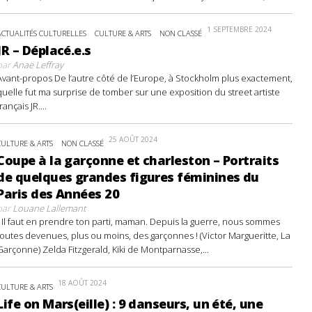
1 SEPTEMBRE 2024
ACTUALITÉS CULTURELLES
CULTURE & ARTS
NON CLASSÉ
JR – Déplacé.e.s
par
Anaë Leffray
Avant-propos De l’autre côté de l’Europe, à Stockholm plus exactement,
quelle fut ma surprise de tomber sur une exposition du street artiste
français JR....
25 AOÛT 2024
CULTURE & ARTS
NON CLASSÉ
Coupe à la garçonne et charleston – Portraits
de quelques grandes figures féminines du
Paris des Années 20
par
Louane Lallemant
- Il faut en prendre ton parti, maman. Depuis la guerre, nous sommes
toutes devenues, plus ou moins, des garçonnes ! (Victor Margueritte, La
Garçonne) Zelda Fitzgerald, Kiki de Montparnasse,...
18 AOÛT 2024
CULTURE & ARTS
Life on Mars(eille) : 9 danseurs, un été, une