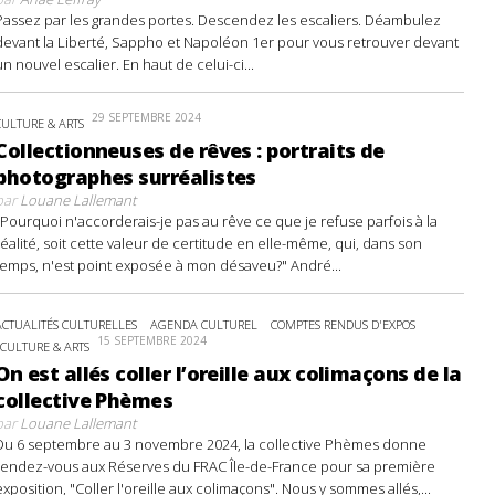
Passez par les grandes portes. Descendez les escaliers. Déambulez
devant la Liberté, Sappho et Napoléon 1er pour vous retrouver devant
un nouvel escalier. En haut de celui-ci...
29 SEPTEMBRE 2024
CULTURE & ARTS
Collectionneuses de rêves : portraits de
photographes surréalistes
par
Louane Lallemant
"Pourquoi n'accorderais-je pas au rêve ce que je refuse parfois à la
réalité, soit cette valeur de certitude en elle-même, qui, dans son
temps, n'est point exposée à mon désaveu?" André...
ACTUALITÉS CULTURELLES
AGENDA CULTUREL
COMPTES RENDUS D'EXPOS
15 SEPTEMBRE 2024
CULTURE & ARTS
On est allés coller l’oreille aux colimaçons de la
collective Phèmes
par
Louane Lallemant
Du 6 septembre au 3 novembre 2024, la collective Phèmes donne
rendez-vous aux Réserves du FRAC Île-de-France pour sa première
exposition, "Coller l'oreille aux colimaçons". Nous y sommes allés,...