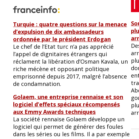
So
Turquie : quatre questions sur la menace
pl
d’expulsion de dix ambassadeurs
ar
ordonnée par le président Erdogan
De
Le chef de l’Etat turc n’a pas apprécié
arr
l’appel de dignitaires étrangers qui
plu
réclament la libération d’Osman Kavala, un
do
riche mécène et opposant politique
ent
emprisonné depuis 2017, malgré l’absence
tra
de condamnation.
Ab
Golaem, une entreprise rennaise et son
go
logiciel d’effets spéciaux récompensés
plu
aux Emmy Awards techniques
arr
La société rennaise Golaem développe un
logiciel qui permet de générer des foules
dans les séries ou les films. Il a par exemple