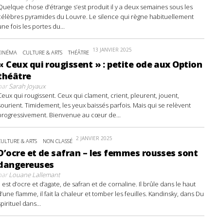
Quelque chose d’étrange s’est produit il y a deux semaines sous les
célèbres pyramides du Louvre. Le silence qui règne habituellement
une fois les portes du...
13 JANVIER 2025
CINÉMA
CULTURE & ARTS
THÉÂTRE
« Ceux qui rougissent » : petite ode aux Option
théâtre
par
Sarah Joyaux
Ceux qui rougissent. Ceux qui clament, crient, pleurent, jouent,
sourient. Timidement, les yeux baissés parfois. Mais qui se relèvent
progressivement. Bienvenue au cœur de...
2 JANVIER 2025
CULTURE & ARTS
NON CLASSÉ
D’ocre et de safran – les femmes rousses sont
dangereuses
par
Louane Lallemant
Il est d’ocre et d’agate, de safran et de cornaline. Il brûle dans le haut
d’une flamme, il fait la chaleur et tomber les feuilles. Kandinsky, dans Du
spirituel dans...