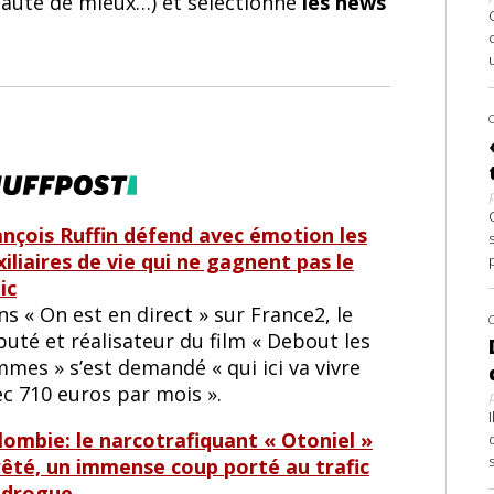
 faute de mieux…) et sélectionne
les news
ançois Ruffin défend avec émotion les
iliaires de vie qui ne gagnent pas le
ic
s « On est en direct » sur France2, le
uté et réalisateur du film « Debout les
mes » s’est demandé « qui ici va vivre
ec 710 euros par mois ».
lombie: le narcotrafiquant « Otoniel »
rêté, un immense coup porté au trafic
 drogue