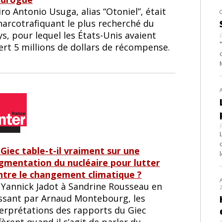
ro Antonio Usuga, alias “Otoniel”, était
narcotrafiquant le plus recherché du
s, pour lequel les États-Unis avaient
ert 5 millions de dollars de récompense.
 Giec table-t-il vraiment sur une
gmentation du nucléaire pour lutter
ntre le changement climatique ?
 Yannick Jadot à Sandrine Rousseau en
ssant par Arnaud Montebourg, les
terprétations des rapports du Giec
fèrent quand il s’agit de parler du