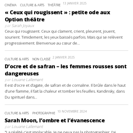
13 JANVIER 2025
CINÉMA
CULTURE & ARTS
THÉÂTRE
« Ceux qui rougissent » : petite ode aux
Option théâtre
par
Sarah Joyaux
Ceux qui rougissent. Ceux qui clament, crient, pleurent, jouent,
sourient. Timidement, les yeux baissés parfois. Mais qui se relèvent
progressivement. Bienvenue au cœur de...
2 JANVIER 2025
CULTURE & ARTS
NON CLASSÉ
D’ocre et de safran – les femmes rousses sont
dangereuses
par
Louane Lallemant
Il est d’ocre et d’agate, de safran et de cornaline. Il brûle dans le haut
d’une flamme, il fait la chaleur et tomber les feuilles. Kandinsky, dans
Du spirituel dans...
10 NOVEMBRE 2024
CULTURE & ARTS
PHOTOGRAPHIE
Sarah Moon, l’ombre et l’évanescence
par
Louane Lallemant
"La réalité c’est implacable. Je ne peux pas la photographier. J’ai