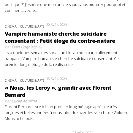
politique ?” J’espère que mon article saura vous montrer pourquoi et
comment avec le...
20 AVRIL 2024
CINÉMA
CULTURE & ARTS
Vampire humaniste cherche suicidaire
consentant : Petit éloge du contre-nature
par
Evan Gogolachvili
Il y a quelques semaines sortait un film au nom particulièrement
frappant : Vampire humaniste cherche suicidaire consentant. Ce
premier long métrage de la réalisatrice...
13 AVRIL 2024
CINÉMA
CULTURE & ARTS
« Nous, les Leroy », grandir avec Florent
Bernard
par
Lucile Aquilina
Florent Bernard livre ici son premier long-métrage après de très
longues et belles années à nous faire rire avec les sketchs de Golden
Moustache puis...
11 AVRIL 2024