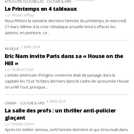
ACTUALITÉS CULTURELLES
CULTURE & ARTS
Le Printemps en 4 tableaux
par
Anaë Leffray
Nous fêtions la semaine dernière l’arrivée du printemps, le mercredi
21 mars. Même si la crise climatique actuelle tend à effacer les
saisons, en peinture, ce...
7 AVRIL 2024
MUSIQUE
Eric Nam invite Paris dans sa « House on the
Hill »
par
Solène Finet
L’artiste américain d’origine coréenne était de passage dans la
capitale les 15 et 16 Mars derniers dans le cadre de sa tournée House
on a Hill Tour, presque...
6 AVRIL 2024
CINÉMA
CULTURE & ARTS
La salle des profs : un thriller anti-policier
glaçant
par
Maëlle Ullmo
Après Un métier sérieux, sorti l’année dernière et qui s’inscrivait dans