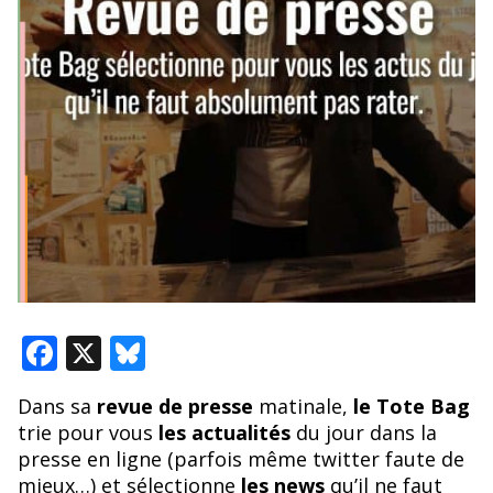
F
X
Bl
ac
u
Dans sa
revue de presse
matinale,
le Tote Bag
e
e
trie pour vous
les actualités
du jour dans la
b
sk
presse en ligne (parfois même twitter faute de
mieux…) et sélectionne
les news
qu’il ne faut