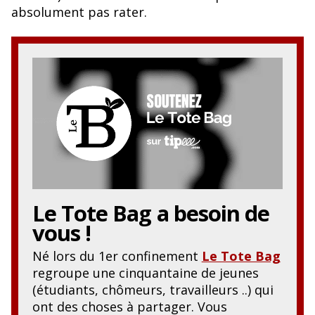
o
y
absolument pas rater.
o
k
Le Tote Bag
a besoin de
vous !
Né lors du 1er confinement
Le Tote Bag
regroupe une cinquantaine de jeunes
(étudiants, chômeurs, travailleurs ..) qui
ont des choses à partager. Vous