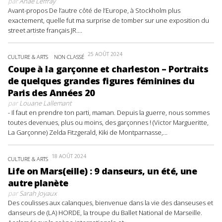
par
Anaë Leffray
Avant-propos De l’autre côté de l’Europe, à Stockholm plus
exactement, quelle fut ma surprise de tomber sur une exposition du
street artiste français JR....
25 AOÛT 2024
CULTURE & ARTS
NON CLASSÉ
Coupe à la garçonne et charleston – Portraits
de quelques grandes figures féminines du
Paris des Années 20
par
Louane Lallemant
- Il faut en prendre ton parti, maman. Depuis la guerre, nous sommes
toutes devenues, plus ou moins, des garçonnes ! (Victor Margueritte,
La Garçonne) Zelda Fitzgerald, Kiki de Montparnasse,...
18 AOÛT 2024
CULTURE & ARTS
Life on Mars(eille) : 9 danseurs, un été, une
autre planète
par
Sarah Joyaux
Des coulisses aux calanques, bienvenue dans la vie des danseuses et
danseurs de (LA) HORDE, la troupe du Ballet National de Marseille.