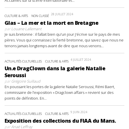
Acclamés sur la scène internationale et...
28 JUILLET 2024
CULTURE & ARTS
NON CLASSÉ
Glas – La mer et la mort en Bretagne
par
Louane Lallemant
Je suis bretonne : il fallait bien qu'un jour j'écrive sur le pays de mes
pères. Vous qui connaissez la fierté bretonne, qui savez que nous ne
tenons jamais longtemps avant de dire que nous venons...
4 JUILLET 2024
ACTUALITÉS CULTURELLES
CULTURE & ARTS
Un.e DragClown dans la galerie Natalie
Seroussi
par
Grégoire Suillaud
En poussant les portes de la galerie Natalie Seroussi, Rémi Baert,
commissaire de l’exposition « Dragclown affairs » revient sur des
points de définition. En...
9 JUIN 2024
ACTUALITÉS CULTURELLES
CULTURE & ARTS
Exposition des collections du FIAA du Mans.
par
Anaë Leffray