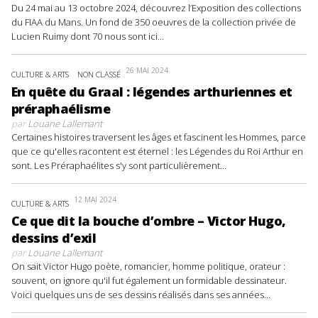
Du 24 mai au 13 octobre 2024, découvrez l’Exposition des collections
du FIAA du Mans. Un fond de 350 oeuvres de la collection privée de
Lucien Ruimy dont 70 nous sont ici...
26 MAI 2024
CULTURE & ARTS
NON CLASSÉ
En quête du Graal : légendes arthuriennes et
préraphaélisme
par
Louane Lallemant
Certaines histoires traversent les âges et fascinent les Hommes, parce
que ce qu'elles racontent est éternel : les Légendes du Roi Arthur en
sont. Les Préraphaélites s'y sont particulièrement...
12 MAI 2024
CULTURE & ARTS
Ce que dit la bouche d’ombre – Victor Hugo,
dessins d’exil
par
Louane Lallemant
On sait Victor Hugo poète, romancier, homme politique, orateur :
souvent, on ignore qu'il fut également un formidable dessinateur.
Voici quelques uns de ses dessins réalisés dans ses années...