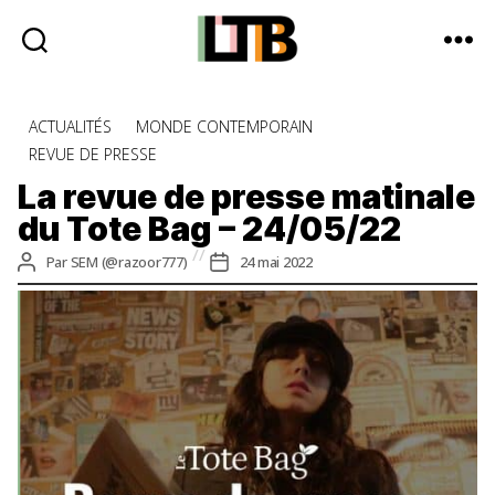
Le
Tote
Catégories
ACTUALITÉS
MONDE CONTEMPORAIN
Bag
REVUE DE PRESSE
-
Média
La revue de presse matinale
d'information
du Tote Bag – 24/05/22
quotidienne
Auteur
Date
Par
SEM (@razoor777)
24 mai 2022
de
de
l’article
l’article