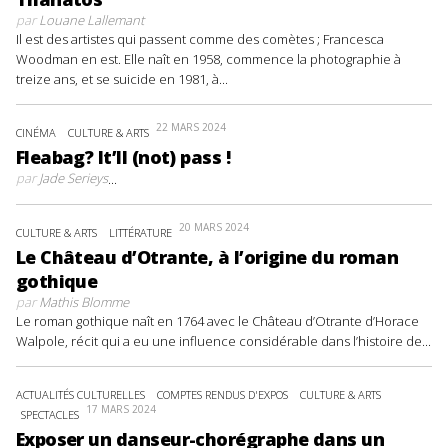
par
Louane Lallemant
Il est des artistes qui passent comme des comètes ; Francesca
Woodman en est. Elle naît en 1958, commence la photographie à
treize ans, et se suicide en 1981, à...
22 MARS 2024
CINÉMA
CULTURE & ARTS
Fleabag? It’ll (not) pass !
par
Jade Serieys
...
20 MARS 2024
CULTURE & ARTS
LITTÉRATURE
Le Château d’Otrante, à l’origine du roman
gothique
par
Mathis Blomme
Le roman gothique naît en 1764 avec le Château d’Otrante d’Horace
Walpole, récit qui a eu une influence considérable dans l’histoire de...
ACTUALITÉS CULTURELLES
COMPTES RENDUS D'EXPOS
CULTURE & ARTS
17 MARS 2024
SPECTACLES
Exposer un danseur-chorégraphe dans un