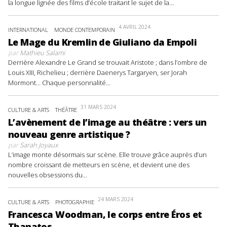
la longue lignée des films d’école traitant le sujet de la...
4 AVRIL 2024
INTERNATIONAL
MONDE CONTEMPORAIN
Le Mage du Kremlin de Giuliano da Empoli
par
Mathieu Salami
Derrière Alexandre Le Grand se trouvait Aristote ; dans l’ombre de
Louis XIII, Richelieu ; derrière Daenerys Targaryen, ser Jorah
Mormont… Chaque personnalité...
31 MARS 2024
CULTURE & ARTS
THÉÂTRE
L’avènement de l’image au théâtre : vers un
nouveau genre artistique ?
par
Sarah Joyaux
L’image monte désormais sur scène. Elle trouve grâce auprès d’un
nombre croissant de metteurs en scène, et devient une des
nouvelles obsessions du...
24 MARS 2024
CULTURE & ARTS
PHOTOGRAPHIE
Francesca Woodman, le corps entre Éros et
Thanatos