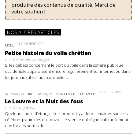
produire des contenus de qualité. Merci de
votre soutien !
NOS AUTRES ARTICLES
14 OCTOBRE 2021
MODE
Petite histoire du voile chrétien
par
Tristan Hinschberger
Si les débats concernant le port du voile dans la sphère publique
occidentale apparaissent encore régulièrement sur internet ou dans
les journaux, il ne faut pas oublier...
2 FÉVRIER 2025
AGENDA CULTUREL
MUSIQUE
NON CLASSÉ
SPECTACLES
Le Louvre et la Nuit des fous
par
Sarah Joyaux
Quelque chose d’étrange s’est produit il y a deux semaines sous les
célèbres pyramides du Louvre. Le silence qui règne habituellement
une fois les portes du...