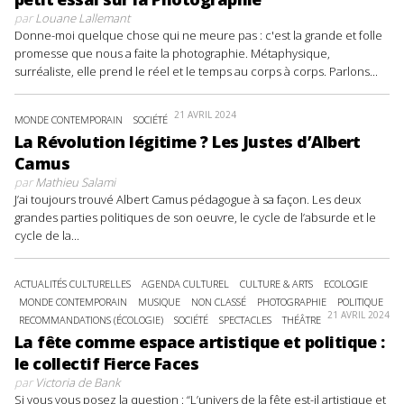
par
Louane Lallemant
Donne-moi quelque chose qui ne meure pas : c'est la grande et folle
promesse que nous a faite la photographie. Métaphysique,
surréaliste, elle prend le réel et le temps au corps à corps. Parlons...
21 AVRIL 2024
MONDE CONTEMPORAIN
SOCIÉTÉ
La Révolution légitime ? Les Justes d’Albert
Camus
par
Mathieu Salami
J’ai toujours trouvé Albert Camus pédagogue à sa façon. Les deux
grandes parties politiques de son oeuvre, le cycle de l’absurde et le
cycle de la...
ACTUALITÉS CULTURELLES
AGENDA CULTUREL
CULTURE & ARTS
ECOLOGIE
MONDE CONTEMPORAIN
MUSIQUE
NON CLASSÉ
PHOTOGRAPHIE
POLITIQUE
21 AVRIL 2024
RECOMMANDATIONS (ÉCOLOGIE)
SOCIÉTÉ
SPECTACLES
THÉÂTRE
La fête comme espace artistique et politique :
le collectif Fierce Faces
par
Victoria de Bank
Si vous vous posez la question : “L’univers de la fête est-il artistique et