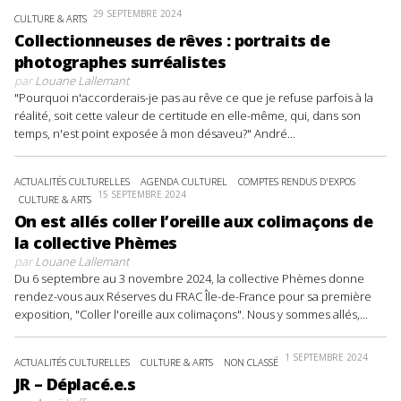
29 SEPTEMBRE 2024
CULTURE & ARTS
Collectionneuses de rêves : portraits de
photographes surréalistes
par
Louane Lallemant
"Pourquoi n'accorderais-je pas au rêve ce que je refuse parfois à la
réalité, soit cette valeur de certitude en elle-même, qui, dans son
temps, n'est point exposée à mon désaveu?" André...
ACTUALITÉS CULTURELLES
AGENDA CULTUREL
COMPTES RENDUS D'EXPOS
15 SEPTEMBRE 2024
CULTURE & ARTS
On est allés coller l’oreille aux colimaçons de
la collective Phèmes
par
Louane Lallemant
Du 6 septembre au 3 novembre 2024, la collective Phèmes donne
rendez-vous aux Réserves du FRAC Île-de-France pour sa première
exposition, "Coller l'oreille aux colimaçons". Nous y sommes allés,...
1 SEPTEMBRE 2024
ACTUALITÉS CULTURELLES
CULTURE & ARTS
NON CLASSÉ
JR – Déplacé.e.s