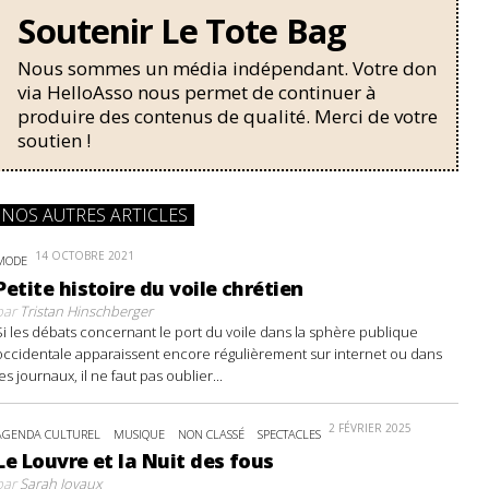
Soutenir Le Tote Bag
Nous sommes un média indépendant. Votre don
via HelloAsso nous permet de continuer à
produire des contenus de qualité. Merci de votre
soutien !
NOS AUTRES ARTICLES
14 OCTOBRE 2021
MODE
Petite histoire du voile chrétien
par
Tristan Hinschberger
Si les débats concernant le port du voile dans la sphère publique
occidentale apparaissent encore régulièrement sur internet ou dans
les journaux, il ne faut pas oublier...
2 FÉVRIER 2025
AGENDA CULTUREL
MUSIQUE
NON CLASSÉ
SPECTACLES
Le Louvre et la Nuit des fous
par
Sarah Joyaux