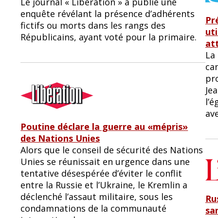
Le journal « Libération » a publié une
enquête révélant la présence d’adhérents
Pr
fictifs ou morts dans les rangs des
uti
Républicains, ayant voté pour la primaire.
at
​​​
can
pro
Je
l’é
av
Poutine déclare la guerre au «mépris»
des Nations Unies
Alors que le conseil de sécurité des Nations
Unies se réunissait en urgence dans une
tentative désespérée d’éviter le conflit
entre la Russie et l’Ukraine, le Kremlin a
déclenché l’assaut militaire, sous les
Rus
condamnations de la communauté
sa