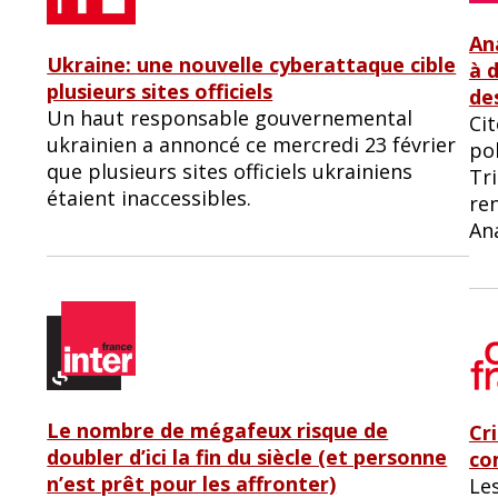
An
Ukraine: une nouvelle cyberattaque cible
à 
plusieurs sites officiels
de
Un haut responsable gouvernemental
Ci
ukrainien a annoncé ce mercredi 23 février
po
que plusieurs sites officiels ukrainiens
Tri
étaient inaccessibles.
ren
An
Le nombre de mégafeux risque de
Cr
doubler d’ici la fin du siècle (et personne
co
n’est prêt pour les affronter)
Le