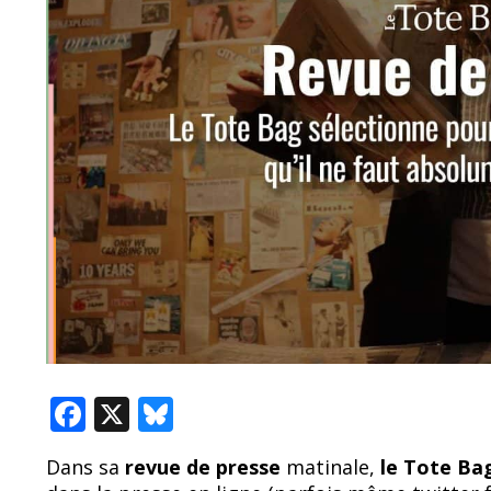
F
X
Bl
ac
u
Dans sa
revue de presse
matinale,
le Tote B
e
e