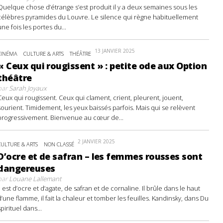
Quelque chose d’étrange s’est produit il y a deux semaines sous les
célèbres pyramides du Louvre. Le silence qui règne habituellement
une fois les portes du...
13 JANVIER 2025
CINÉMA
CULTURE & ARTS
THÉÂTRE
« Ceux qui rougissent » : petite ode aux Option
théâtre
par
Sarah Joyaux
Ceux qui rougissent. Ceux qui clament, crient, pleurent, jouent,
sourient. Timidement, les yeux baissés parfois. Mais qui se relèvent
progressivement. Bienvenue au cœur de...
2 JANVIER 2025
CULTURE & ARTS
NON CLASSÉ
D’ocre et de safran – les femmes rousses sont
dangereuses
par
Louane Lallemant
Il est d’ocre et d’agate, de safran et de cornaline. Il brûle dans le haut
d’une flamme, il fait la chaleur et tomber les feuilles. Kandinsky, dans Du
spirituel dans...