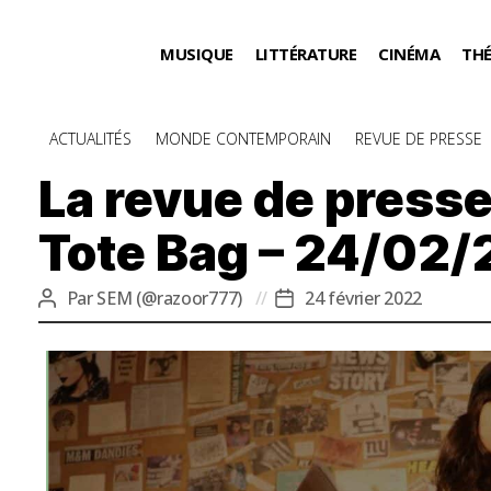
MUSIQUE
LITTÉRATURE
CINÉMA
TH
Catégories
ACTUALITÉS
MONDE CONTEMPORAIN
REVUE DE PRESSE
La revue de presse
Tote Bag – 24/02/
Par
SEM (@razoor777)
24 février 2022
Auteur
Date
de
de
l’article
l’article