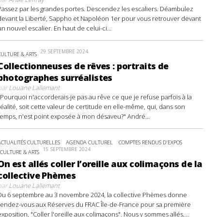
Passez par les grandes portes. Descendez les escaliers. Déambulez
devant la Liberté, Sappho et Napoléon 1er pour vous retrouver devant
un nouvel escalier. En haut de celui-ci...
29 SEPTEMBRE 2024
CULTURE & ARTS
Collectionneuses de rêves : portraits de
photographes surréalistes
par
Louane Lallemant
"Pourquoi n'accorderais-je pas au rêve ce que je refuse parfois à la
réalité, soit cette valeur de certitude en elle-même, qui, dans son
temps, n'est point exposée à mon désaveu?" André...
ACTUALITÉS CULTURELLES
AGENDA CULTUREL
COMPTES RENDUS D'EXPOS
15 SEPTEMBRE 2024
CULTURE & ARTS
On est allés coller l’oreille aux colimaçons de la
collective Phèmes
par
Louane Lallemant
Du 6 septembre au 3 novembre 2024, la collective Phèmes donne
rendez-vous aux Réserves du FRAC Île-de-France pour sa première
exposition, "Coller l'oreille aux colimaçons". Nous y sommes allés,...