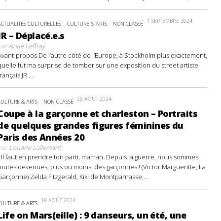
1 SEPTEMBRE 2024
ACTUALITÉS CULTURELLES
CULTURE & ARTS
NON CLASSÉ
JR – Déplacé.e.s
par
Anaë Leffray
Avant-propos De l’autre côté de l’Europe, à Stockholm plus exactement,
quelle fut ma surprise de tomber sur une exposition du street artiste
français JR....
25 AOÛT 2024
CULTURE & ARTS
NON CLASSÉ
Coupe à la garçonne et charleston – Portraits
de quelques grandes figures féminines du
Paris des Années 20
par
Louane Lallemant
- Il faut en prendre ton parti, maman. Depuis la guerre, nous sommes
toutes devenues, plus ou moins, des garçonnes ! (Victor Margueritte, La
Garçonne) Zelda Fitzgerald, Kiki de Montparnasse,...
18 AOÛT 2024
CULTURE & ARTS
Life on Mars(eille) : 9 danseurs, un été, une