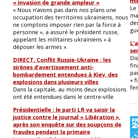
mi
« invasion de grande ampleur »
Le 
« Nous n’avons pas dans nos plans une
ma
occupation des territoires ukrainiens, nous
de
ne comptons imposer rien par la force à
gu
personne », a assuré le président russe,
appelant les militaires ukrainiens « à
L’
déposer les armes ».
se
Dis
DIRECT. Conflit Russie-Ukraine : les
fi
sirènes d’avertissement anti-
par
bombardement entendues à Kiev, des
« 
explosions dans plusieurs villes
fe
Dans la capitale, au moins deux explosions
ont été entendues dans le centre-ville.
Présidentielle : le parti LR va saisir la
justice contre le journal « Libération »,
après son enquête sur des soupçons de
fraudes pendant la primaire