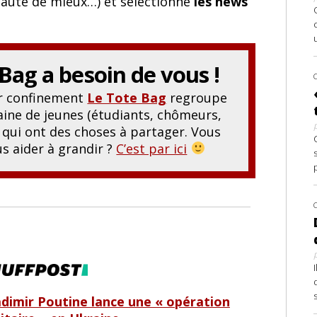
 faute de mieux…) et sélectionne
les news
 Bag
a besoin de vous !
er confinement
Le Tote Bag
regroupe
ine de jeunes (étudiants, chômeurs,
.) qui ont des choses à partager. Vous
s aider à grandir ?
C’est par ici
adimir Poutine lance une « opération