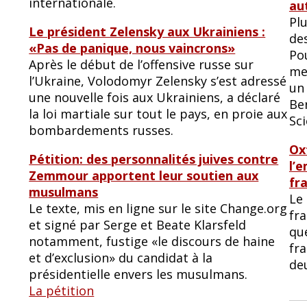
internationale.
au
Pl
Le président Zelensky aux Ukrainiens :
des
«Pas de panique, nous vaincrons»
Pou
Après le début de l’offensive russe sur
me
l’Ukraine, Volodomyr Zelensky s’est adressé
un
une nouvelle fois aux Ukrainiens, a déclaré
Be
la loi martiale sur tout le pays, en proie aux
Sc
bombardements russes.
Ox
Pétition: des personnalités juives contre
l’
Zemmour apportent leur soutien aux
fra
musulmans
Le 
Le texte, mis en ligne sur le site Change.org
fra
et signé par Serge et Beate Klarsfeld
que
notamment, fustige «le discours de haine
fra
et d’exclusion» du candidat à la
de
présidentielle envers les musulmans.
La pétition