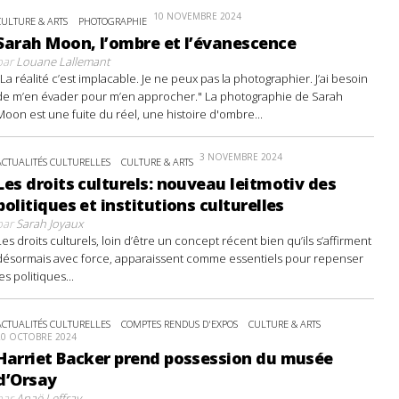
10 NOVEMBRE 2024
CULTURE & ARTS
PHOTOGRAPHIE
Sarah Moon, l’ombre et l’évanescence
par
Louane Lallemant
"La réalité c’est implacable. Je ne peux pas la photographier. J’ai besoin
de m’en évader pour m’en approcher." La photographie de Sarah
Moon est une fuite du réel, une histoire d'ombre...
3 NOVEMBRE 2024
ACTUALITÉS CULTURELLES
CULTURE & ARTS
Les droits culturels: nouveau leitmotiv des
politiques et institutions culturelles
par
Sarah Joyaux
Les droits culturels, loin d’être un concept récent bien qu’ils s’affirment
désormais avec force, apparaissent comme essentiels pour repenser
les politiques...
ACTUALITÉS CULTURELLES
COMPTES RENDUS D'EXPOS
CULTURE & ARTS
20 OCTOBRE 2024
Harriet Backer prend possession du musée
d’Orsay
par
Anaë Leffray