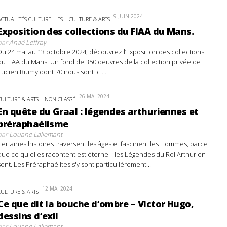
9 JUIN 2024
ACTUALITÉS CULTURELLES
CULTURE & ARTS
Exposition des collections du FIAA du Mans.
par
Anaë Leffray
Du 24 mai au 13 octobre 2024, découvrez l’Exposition des collections
du FIAA du Mans. Un fond de 350 oeuvres de la collection privée de
Lucien Ruimy dont 70 nous sont ici...
26 MAI 2024
CULTURE & ARTS
NON CLASSÉ
En quête du Graal : légendes arthuriennes et
préraphaélisme
par
Louane Lallemant
Certaines histoires traversent les âges et fascinent les Hommes, parce
que ce qu'elles racontent est éternel : les Légendes du Roi Arthur en
sont. Les Préraphaélites s'y sont particulièrement...
12 MAI 2024
CULTURE & ARTS
Ce que dit la bouche d’ombre – Victor Hugo,
dessins d’exil
par
Louane Lallemant