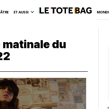
ÉÂTRE
ET AUSSI
MONDE
 matinale du
22