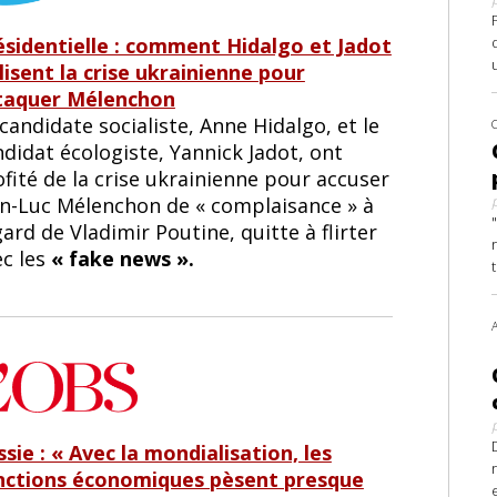
ésidentielle : comment Hidalgo et Jadot
lisent la crise ukrainienne pour
taquer Mélenchon
​​​​La candidate socialiste, Anne Hidalgo, et le
didat écologiste, Yannick Jadot, ont
fité de la crise ukrainienne pour accuser
an-Luc Mélenchon de « complaisance » à
gard de Vladimir Poutine, quitte à flirter
ec les
« fake news ».
sie : « Avec la mondialisation, les
nctions économiques pèsent presque