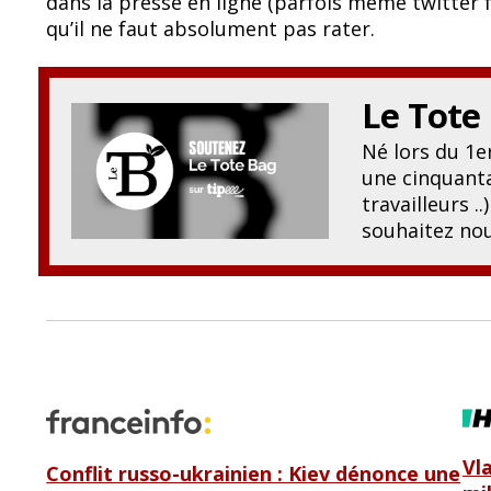
dans la presse en ligne (parfois même twitter
b
sk
qu’il ne faut absolument pas rater.
o
y
o
Le Tote
k
Né lors du 1
une cinquanta
travailleurs .
souhaitez nou
Vl
Conflit russo-ukrainien : Kiev dénonce une