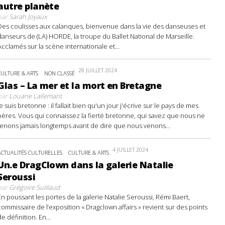
autre planète
par
Sarah Joyaux
Des coulisses aux calanques, bienvenue dans la vie des danseuses et
danseurs de (LA) HORDE, la troupe du Ballet National de Marseille.
Acclamés sur la scène internationale et...
28 JUILLET 2024
CULTURE & ARTS
NON CLASSÉ
Glas – La mer et la mort en Bretagne
par
Louane Lallemant
Je suis bretonne : il fallait bien qu'un jour j'écrive sur le pays de mes
pères. Vous qui connaissez la fierté bretonne, qui savez que nous ne
tenons jamais longtemps avant de dire que nous venons...
4 JUILLET 2024
ACTUALITÉS CULTURELLES
CULTURE & ARTS
Un.e DragClown dans la galerie Natalie
Seroussi
par
Grégoire Suillaud
En poussant les portes de la galerie Natalie Seroussi, Rémi Baert,
commissaire de l’exposition « Dragclown affairs » revient sur des points
de définition. En...