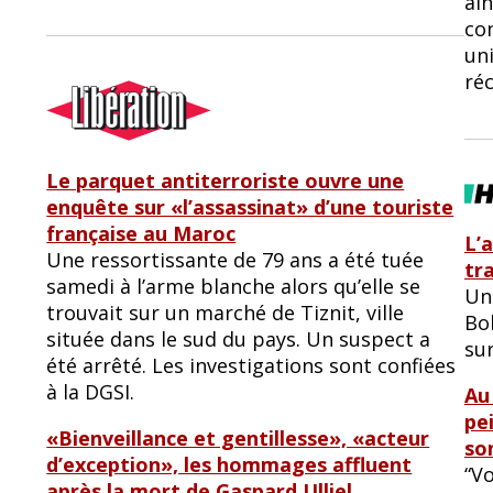
ain
con
uni
ré
Le parquet antiterroriste ouvre une
enquête sur «l’assassinat» d’une touriste
française au Maroc
L’
Une ressortissante de 79 ans a été tuée
tr
samedi à l’arme blanche alors qu’elle se
Un
trouvait sur un marché de Tiznit, ville
Bol
située dans le sud du pays. Un suspect a
su
été arrêté. Les investigations sont confiées
à la DGSI.
Au
pe
«Bienveillance et gentillesse», «acteur
so
d’exception», les hommages affluent
“V
après la mort de Gaspard Ulliel