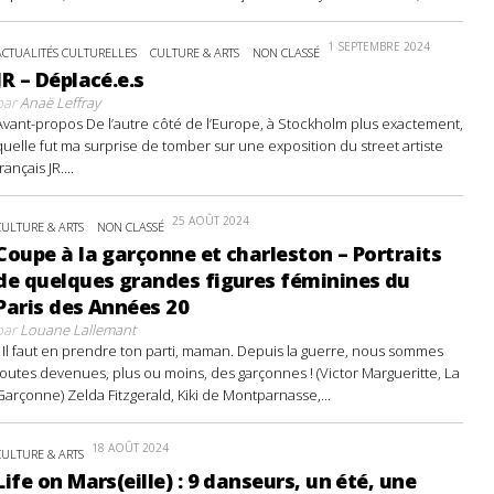
1 SEPTEMBRE 2024
ACTUALITÉS CULTURELLES
CULTURE & ARTS
NON CLASSÉ
JR – Déplacé.e.s
par
Anaë Leffray
Avant-propos De l’autre côté de l’Europe, à Stockholm plus exactement,
quelle fut ma surprise de tomber sur une exposition du street artiste
français JR....
25 AOÛT 2024
CULTURE & ARTS
NON CLASSÉ
Coupe à la garçonne et charleston – Portraits
de quelques grandes figures féminines du
Paris des Années 20
par
Louane Lallemant
- Il faut en prendre ton parti, maman. Depuis la guerre, nous sommes
toutes devenues, plus ou moins, des garçonnes ! (Victor Margueritte, La
Garçonne) Zelda Fitzgerald, Kiki de Montparnasse,...
18 AOÛT 2024
CULTURE & ARTS
Life on Mars(eille) : 9 danseurs, un été, une