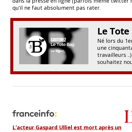
dans la presse en ligne (parfois même twitter
b
sk
qu’il ne faut absolument pas rater.
o
y
o
Le Tote
k
Né lors du 1
une cinquanta
travailleurs .
souhaitez nou
L’acteur Gaspard Ulliel est mort après un