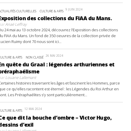
9 JUIN 2024
ACTUALITÉS CULTURELLES
CULTURE & ARTS
Exposition des collections du FIAA du Mans.
par
Anaë Leffray
Du 24 mai au 13 octobre 2024, découvrez l’Exposition des collections
du FIAA du Mans. Un fond de 350 oeuvres de la collection privée de
Lucien Ruimy dont 70 nous sont ici...
26 MAI 2024
CULTURE & ARTS
NON CLASSÉ
En quête du Graal : légendes arthuriennes et
préraphaélisme
par
Louane Lallemant
Certaines histoires traversent les âges et fascinent les Hommes, parce
que ce qu'elles racontent est éternel : les Légendes du Roi Arthur en
sont. Les Préraphaélites s'y sont particulièrement...
12 MAI 2024
CULTURE & ARTS
Ce que dit la bouche d’ombre – Victor Hugo,
dessins d’exil
par
Louane Lallemant