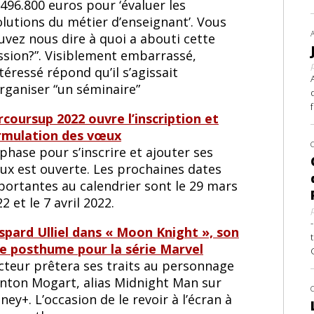
496.800 euros pour ‘évaluer les
olutions du métier d’enseignant’. Vous
uvez nous dire à quoi a abouti cette
ssion?”. Visiblement embarrassé,
ntéressé répond qu’il s’agissait
organiser “un séminaire”
rcoursup 2022 ouvre l’inscription et
rmulation des vœux
phase pour s’inscrire et ajouter ses
ux est ouverte. Les prochaines dates
portantes au calendrier sont le 29 mars
2 et le 7 avril 2022.
spard Ulliel dans « Moon Knight », son
le posthume pour la série Marvel
acteur prêtera ses traits au personnage
Anton Mogart, alias Midnight Man sur
ney+. L’occasion de le revoir à l’écran à