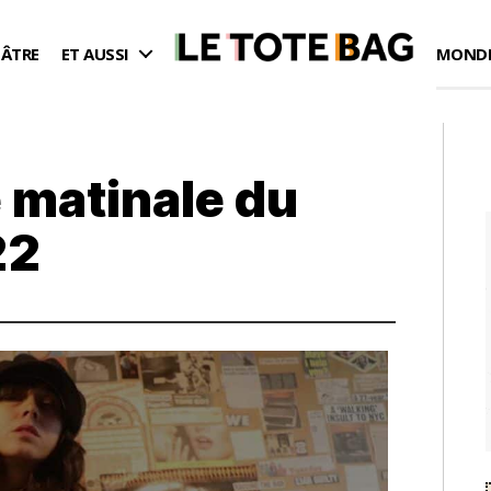
ÉÂTRE
ET AUSSI
MONDE
 matinale du
22