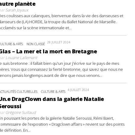
autre planète
par
Sarah Joyaux
Des coulisses aux calanques, bienvenue dans la vie des danseuses et
danseurs de (LA) HORDE, la troupe du Ballet National de Marseille.
Acclamés sur la scène internationale et...
28 JUILLET 2024
CULTURE & ARTS
NON CLASSÉ
Glas – La mer et la mort en Bretagne
par
Louane Lallemant
Je suis bretonne : il fallait bien qu'un jour j'écrive sur le pays de mes
pères. Vous qui connaissez la fierté bretonne, qui savez que nous ne
tenons jamais longtemps avant de dire que nous venons...
4 JUILLET 2024
ACTUALITÉS CULTURELLES
CULTURE & ARTS
Un.e DragClown dans la galerie Natalie
Seroussi
par
Grégoire Suillaud
En poussant les portes de la galerie Natalie Seroussi, Rémi Baert,
commissaire de l’exposition « Dragclown affairs » revient sur des points
de définition. En...