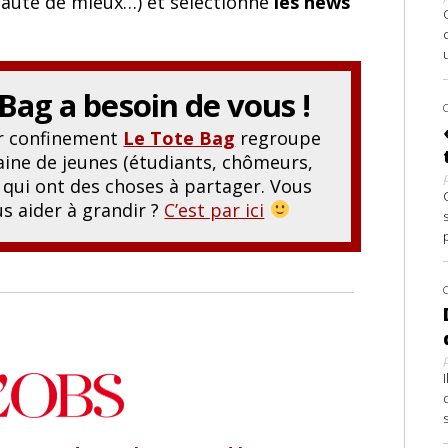
 faute de mieux…) et sélectionne
les news
 Bag
a besoin de vous !
er confinement
Le Tote Bag
regroupe
ine de jeunes (étudiants, chômeurs,
.) qui ont des choses à partager. Vous
s aider à grandir ?
C’est par ici