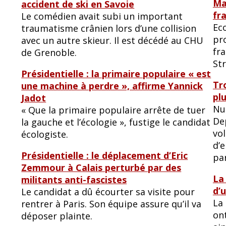
Ma
accident de ski en Savoie
fr
Le comédien avait subi un important
Eco
traumatisme crânien lors d’une collision
pro
avec un autre skieur. Il est décédé au CHU
fr
de Grenoble.
Str
Présidentielle : la primaire populaire « est
Tr
une machine à perdre », affirme Yannick
pl
Jadot
Nuc
« Que la primaire populaire arrête de tuer
De
la gauche et l’écologie », fustige le candidat
vo
écologiste.
d’
Présidentielle : le déplacement d’Eric
pa
Zemmour à Calais perturbé par des
La
militants anti-fascistes
d’
Le candidat a dû écourter sa visite pour
La 
rentrer à Paris. Son équipe assure qu’il va
on
déposer plainte.