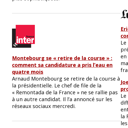
Er
co
Le 
pré
en
Montebourg se « retire de la course » :
mar
comment sa candidature a pris l’eau en
fra
quatre mois
Arnaud Montebourg se retire de la course à
Jo
la présidentielle. Le chef de file de la
pr
« Remontada de la France » ne se rallie pas
Le 
à un autre candidat. Il l’a annoncé sur les
dif
réseaux sociaux mercredi.
ent
la 
les