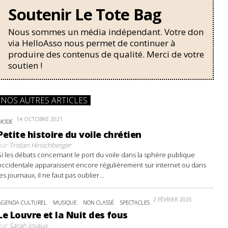
Soutenir Le Tote Bag
Nous sommes un média indépendant. Votre don
via HelloAsso nous permet de continuer à
produire des contenus de qualité. Merci de votre
soutien !
NOS AUTRES ARTICLES
14 OCTOBRE 2021
MODE
Petite histoire du voile chrétien
par
Tristan Hinschberger
Si les débats concernant le port du voile dans la sphère publique
occidentale apparaissent encore régulièrement sur internet ou dans
les journaux, il ne faut pas oublier...
2 FÉVRIER 2025
AGENDA CULTUREL
MUSIQUE
NON CLASSÉ
SPECTACLES
Le Louvre et la Nuit des fous
par
Sarah Joyaux