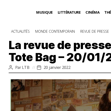
MUSIQUE
LITTÉRATURE
CINÉMA
TH
Catégories
ACTUALITÉS
MONDE CONTEMPORAIN
REVUE DE PRESSE
La revue de presse
Tote Bag – 20/01/
Par
LTB
20 janvier 2022
Auteur
Date
de
de
l’article
l’article