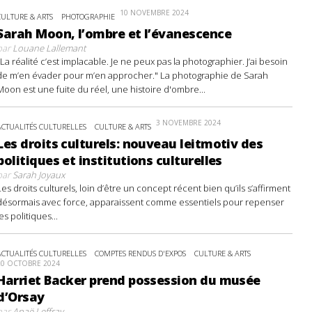
10 NOVEMBRE 2024
CULTURE & ARTS
PHOTOGRAPHIE
Sarah Moon, l’ombre et l’évanescence
par
Louane Lallemant
"La réalité c’est implacable. Je ne peux pas la photographier. J’ai besoin
de m’en évader pour m’en approcher." La photographie de Sarah
Moon est une fuite du réel, une histoire d'ombre...
3 NOVEMBRE 2024
ACTUALITÉS CULTURELLES
CULTURE & ARTS
Les droits culturels: nouveau leitmotiv des
politiques et institutions culturelles
par
Sarah Joyaux
Les droits culturels, loin d’être un concept récent bien qu’ils s’affirment
désormais avec force, apparaissent comme essentiels pour repenser
les politiques...
ACTUALITÉS CULTURELLES
COMPTES RENDUS D'EXPOS
CULTURE & ARTS
20 OCTOBRE 2024
Harriet Backer prend possession du musée
d’Orsay
par
Anaë Leffray