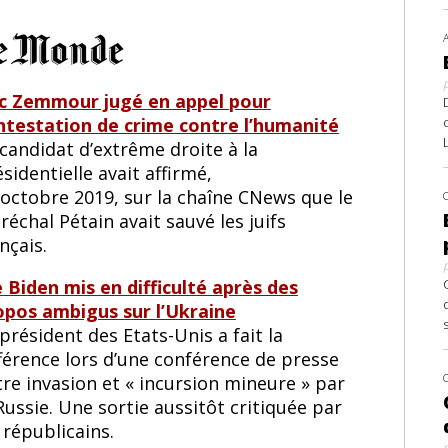
ic Zemmour jugé en appel pour
ntestation de crime contre l’humanité
candidat d’extrême droite à la
sidentielle avait affirmé,
 octobre 2019, sur la chaîne CNews que le
échal Pétain avait sauvé les juifs
nçais.
e Biden mis en difficulté après des
opos ambigus sur l’Ukraine
président des Etats-Unis a fait la
férence lors d’une conférence de presse
re invasion et « incursion mineure » par
Russie. Une sortie aussitôt critiquée par
 républicains.