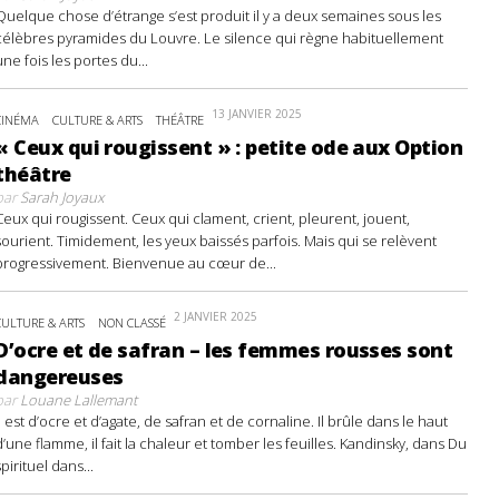
Quelque chose d’étrange s’est produit il y a deux semaines sous les
célèbres pyramides du Louvre. Le silence qui règne habituellement
une fois les portes du...
13 JANVIER 2025
CINÉMA
CULTURE & ARTS
THÉÂTRE
« Ceux qui rougissent » : petite ode aux Option
théâtre
par
Sarah Joyaux
Ceux qui rougissent. Ceux qui clament, crient, pleurent, jouent,
sourient. Timidement, les yeux baissés parfois. Mais qui se relèvent
progressivement. Bienvenue au cœur de...
2 JANVIER 2025
CULTURE & ARTS
NON CLASSÉ
D’ocre et de safran – les femmes rousses sont
dangereuses
par
Louane Lallemant
Il est d’ocre et d’agate, de safran et de cornaline. Il brûle dans le haut
d’une flamme, il fait la chaleur et tomber les feuilles. Kandinsky, dans Du
spirituel dans...