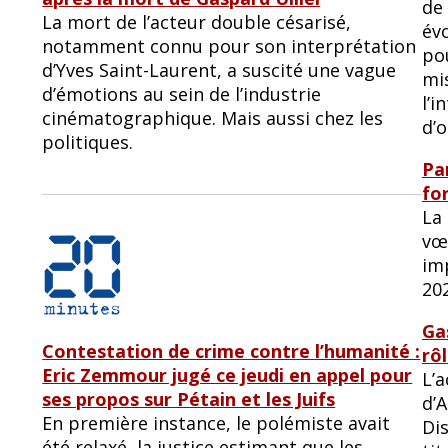
de 
La mort de l’acteur double césarisé,
év
notamment connu pour son interprétation
po
d’Yves Saint-Laurent, a suscité une vague
mi
d’émotions au sein de l’industrie
l’i
cinématographique. Mais aussi chez les
d’
politiques.
Pa
fo
La 
vœ
im
202
Ga
Contestation de crime contre l’humanité :
rô
Eric Zemmour jugé ce jeudi en appel pour
L’
ses propos sur Pétain et les Juifs
d’
En première instance, le polémiste avait
Dis
été relaxé, la justice estimant que les