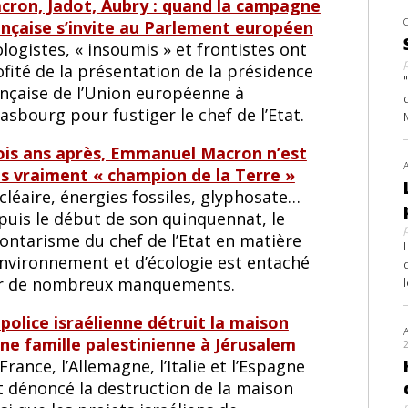
cron, Jadot, Aubry : quand la campagne
ançaise s’invite au Parlement européen
logistes, « insoumis » et frontistes ont
fité de la présentation de la présidence
ançaise de l’Union européenne à
asbourg pour fustiger le chef de l’Etat.
ois ans après, Emmanuel Macron n’est
us vraiment « champion de la Terre »
léaire, énergies fossiles, glyphosate…
puis le début de son quinquennat, le
lontarisme du chef de l’Etat en matière
environnement et d’écologie est entaché
r de nombreux manquements.
 police israélienne détruit la maison
une famille palestinienne à Jérusalem
France, l’Allemagne, l’Italie et l’Espagne
t dénoncé la destruction de la maison