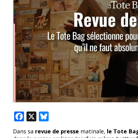
F
X
Bl
ac
u
Dans sa
revue de presse
matinale,
le Tote B
e
e