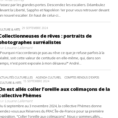
Passez par les grandes portes. Descendez les escaliers. Déambulez
devant la Liberté, Sappho et Napoléon 1er pour vous retrouver devant
un nouvel escalier. En haut de celui-ci...
29 SEPTEMBRE 2024
CULTURE & ARTS
Collectionneuses de rêves : portraits de
photographes surréalistes
par
Louane Lallemant
"Pourquoi n'accorderais-je pas au rêve ce que je refuse parfois à la
réalité, soit cette valeur de certitude en elle-même, qui, dans son
temps, n'est point exposée à mon désaveu?" André...
ACTUALITÉS CULTURELLES
AGENDA CULTUREL
COMPTES RENDUS D'EXPOS
15 SEPTEMBRE 2024
CULTURE & ARTS
On est allés coller l’oreille aux colimaçons de la
collective Phèmes
par
Louane Lallemant
Du 6 septembre au 3 novembre 2024, la collective Phèmes donne
rendez-vous aux Réserves du FRAC Île-de-France pour sa première
exposition, "Coller l'oreille aux colimaçons". Nous y sommes allés,...