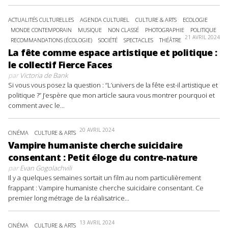
ACTUALITÉS CULTURELLES
AGENDA CULTUREL
CULTURE & ARTS
ECOLOGIE
MONDE CONTEMPORAIN
MUSIQUE
NON CLASSÉ
PHOTOGRAPHIE
POLITIQUE
21 AVRIL 2024
RECOMMANDATIONS (ÉCOLOGIE)
SOCIÉTÉ
SPECTACLES
THÉÂTRE
La fête comme espace artistique et politique :
le collectif Fierce Faces
par
Victoria de Bank
Si vous vous posez la question : “L’univers de la fête est-il artistique et
politique ?” J’espère que mon article saura vous montrer pourquoi et
comment avec le...
20 AVRIL 2024
CINÉMA
CULTURE & ARTS
Vampire humaniste cherche suicidaire
consentant : Petit éloge du contre-nature
par
Evan Gogolachvili
Il y a quelques semaines sortait un film au nom particulièrement
frappant : Vampire humaniste cherche suicidaire consentant. Ce
premier long métrage de la réalisatrice...
13 AVRIL 2024
CINÉMA
CULTURE & ARTS