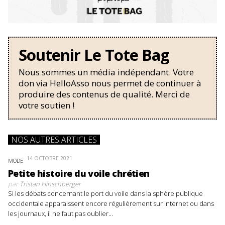
Soutenir Le Tote Bag
Nous sommes un média indépendant. Votre
don via HelloAsso nous permet de continuer à
produire des contenus de qualité. Merci de
votre soutien !
NOS AUTRES ARTICLES
14 OCTOBRE 2021
MODE
Petite histoire du voile chrétien
par
Tristan Hinschberger
Si les débats concernant le port du voile dans la sphère publique
occidentale apparaissent encore régulièrement sur internet ou dans
les journaux, il ne faut pas oublier...