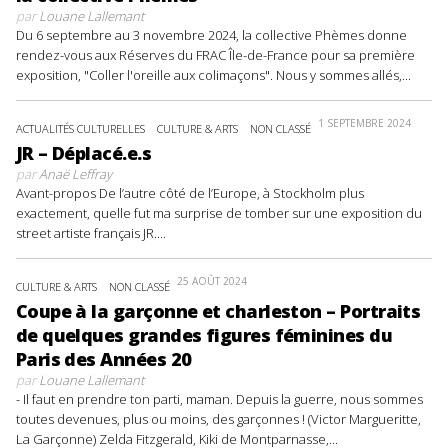
par
Louane Lallemant
Du 6 septembre au 3 novembre 2024, la collective Phèmes donne
rendez-vous aux Réserves du FRAC Île-de-France pour sa première
exposition, "Coller l'oreille aux colimaçons". Nous y sommes allés,...
1 SEPTEMBRE 2024
ACTUALITÉS CULTURELLES
CULTURE & ARTS
NON CLASSÉ
JR – Déplacé.e.s
par
Anaë Leffray
Avant-propos De l’autre côté de l’Europe, à Stockholm plus
exactement, quelle fut ma surprise de tomber sur une exposition du
street artiste français JR....
25 AOÛT 2024
CULTURE & ARTS
NON CLASSÉ
Coupe à la garçonne et charleston – Portraits
de quelques grandes figures féminines du
Paris des Années 20
par
Louane Lallemant
- Il faut en prendre ton parti, maman. Depuis la guerre, nous sommes
toutes devenues, plus ou moins, des garçonnes ! (Victor Margueritte,
La Garçonne) Zelda Fitzgerald, Kiki de Montparnasse,...