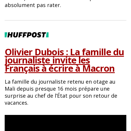
o
y
absolument pas rater.
o
k
Olivier Dubois : La famille du
journaliste invite les
Français à écrire à Macron
La famille du journaliste retenu en otage au
Mali depuis presque 16 mois prépare une
surprise au chef de l’État pour son retour de
vacances.