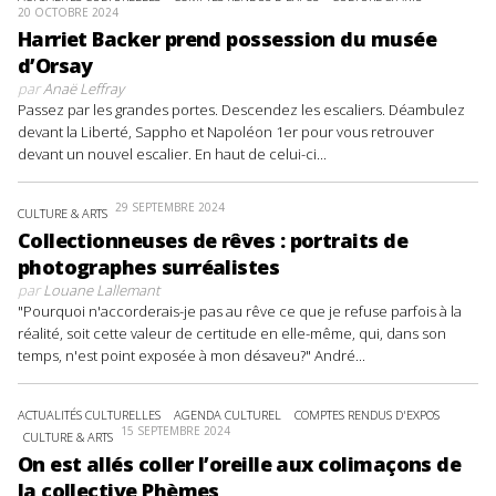
20 OCTOBRE 2024
Harriet Backer prend possession du musée
d’Orsay
par
Anaë Leffray
Passez par les grandes portes. Descendez les escaliers. Déambulez
devant la Liberté, Sappho et Napoléon 1er pour vous retrouver
devant un nouvel escalier. En haut de celui-ci...
29 SEPTEMBRE 2024
CULTURE & ARTS
Collectionneuses de rêves : portraits de
photographes surréalistes
par
Louane Lallemant
"Pourquoi n'accorderais-je pas au rêve ce que je refuse parfois à la
réalité, soit cette valeur de certitude en elle-même, qui, dans son
temps, n'est point exposée à mon désaveu?" André...
ACTUALITÉS CULTURELLES
AGENDA CULTUREL
COMPTES RENDUS D'EXPOS
15 SEPTEMBRE 2024
CULTURE & ARTS
On est allés coller l’oreille aux colimaçons de
la collective Phèmes