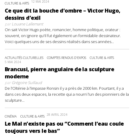
12 MAI 2024
CULTURE & ARTS
Ce que dit la bouche d’ombre – Victor Hugo,
dessins d’exil
par
Louane Lallemant
On sait Victor Hugo poète, romancier, homme politique, orateur :
souvent, on ignore qu'il fut également un formidable dessinateur.
Voici quelques uns de ses dessins réalisés dans ses années...
ACTUALITÉS CULTURELLES
COMPTES RENDUS D'EXPOS
CULTURE & ARTS
5 MAI 2024
Brancusi, pierre angulaire de la sculpture
moderne
par
Grégoire Suillaud
De l’Olténie à l’impasse Ronsin il y a près de 2000 km. Pourtant, il y a
dans ces deux espaces, la recette qui a nourri l’un des pionniers de la
sculpture...
28 AVRIL 2024
CINÉMA
CULTURE & ARTS
Le Mal n’existe pas ou “Comment l’eau coule
toujours vers le bas”