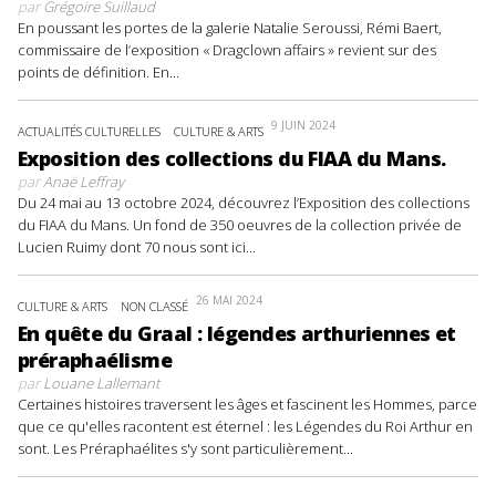
par
Grégoire Suillaud
En poussant les portes de la galerie Natalie Seroussi, Rémi Baert,
commissaire de l’exposition « Dragclown affairs » revient sur des
points de définition. En...
9 JUIN 2024
ACTUALITÉS CULTURELLES
CULTURE & ARTS
Exposition des collections du FIAA du Mans.
par
Anaë Leffray
Du 24 mai au 13 octobre 2024, découvrez l’Exposition des collections
du FIAA du Mans. Un fond de 350 oeuvres de la collection privée de
Lucien Ruimy dont 70 nous sont ici...
26 MAI 2024
CULTURE & ARTS
NON CLASSÉ
En quête du Graal : légendes arthuriennes et
préraphaélisme
par
Louane Lallemant
Certaines histoires traversent les âges et fascinent les Hommes, parce
que ce qu'elles racontent est éternel : les Légendes du Roi Arthur en
sont. Les Préraphaélites s'y sont particulièrement...