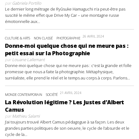
par
Gabriela Portillo
Le dernier long métrage de Ryûsuke Hamaguchi n’a peut-être pas
suscité le même effet que Drive My Car – une montagne russe
émotionnelle aux...
26 AVRIL 2024
CULTURE & ARTS
NON CLASSÉ
PHOTOGRAPHIE
Donne-moi quelque chose qui ne meure pas :
petit essai sur la Photographie
par
Louane Lallemant
Donne-moi quelque chose qui ne meure pas : c'est la grande et folle
promesse que nous a faite la photographie. Métaphysique,
surréaliste, elle prend le réel et le temps au corps à corps. Parlons...
21 AVRIL 2024
MONDE CONTEMPORAIN
SOCIÉTÉ
La Révolution légitime ? Les Justes d’Albert
Camus
par
Mathieu Salami
J’ai toujours trouvé Albert Camus pédagogue à sa façon. Les deux
grandes parties politiques de son oeuvre, le cycle de l’absurde et le
cycle de la...