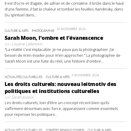
Il est d’ocre et d’agate, de safran et de cornaline. Il brûle dans le haut
d’une flamme, il fait la chaleur et tomber les feuilles. Kandinsky, dans
Du spirituel dans...
10 NOVEMBRE 2024
CULTURE & ARTS
PHOTOGRAPHIE
Sarah Moon, l’ombre et l’évanescence
par
Louane Lallemant
"La réalité c’est implacable. Je ne peux pas la photographier. J’ai
besoin de m’en évader pour m’en approcher." La photographie de
Sarah Moon est une fuite du réel, une histoire d'ombre...
3 NOVEMBRE 2024
ACTUALITÉS CULTURELLES
CULTURE & ARTS
Les droits culturels: nouveau leitmotiv des
politiques et institutions culturelles
par
Sarah Joyaux
Les droits culturels, loin d’être un concept récent bien qu’ils
s’affirment désormais avec force, apparaissent comme essentiels
pour repenser les politiques...
ACTUALITÉS CULTURELLES
COMPTES RENDUS D'EXPOS
CULTURE & ARTS