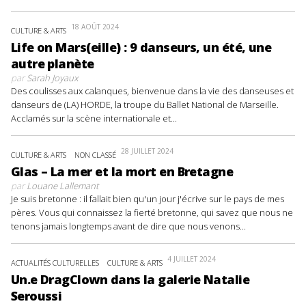
18 AOÛT 2024
CULTURE & ARTS
Life on Mars(eille) : 9 danseurs, un été, une
autre planète
par
Sarah Joyaux
Des coulisses aux calanques, bienvenue dans la vie des danseuses et
danseurs de (LA) HORDE, la troupe du Ballet National de Marseille.
Acclamés sur la scène internationale et...
28 JUILLET 2024
CULTURE & ARTS
NON CLASSÉ
Glas – La mer et la mort en Bretagne
par
Louane Lallemant
Je suis bretonne : il fallait bien qu'un jour j'écrive sur le pays de mes
pères. Vous qui connaissez la fierté bretonne, qui savez que nous ne
tenons jamais longtemps avant de dire que nous venons...
4 JUILLET 2024
ACTUALITÉS CULTURELLES
CULTURE & ARTS
Un.e DragClown dans la galerie Natalie
Seroussi