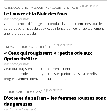
2 FÉVRIER 2025
AGENDA CULTUREL
MUSIQUE
NON CLASSÉ
SPECTACLES
Le Louvre et la Nuit des fous
par
Sarah Joyaux
Quelque chose d’étrange s’est produit il y a deux semaines sous les
célèbres pyramides du Louvre. Le silence qui règne habituellement
une fois les portes du...
13 JANVIER 2025
CINÉMA
CULTURE & ARTS
THÉÂTRE
« Ceux qui rougissent » : petite ode aux
Option théâtre
par
Sarah Joyaux
Ceux qui rougissent. Ceux qui clament, crient, pleurent, jouent,
sourient. Timidement, les yeux baissés parfois. Mais qui se relèvent
progressivement. Bienvenue au cœur de...
2 JANVIER 2025
CULTURE & ARTS
NON CLASSÉ
D’ocre et de safran – les femmes rousses sont
dangereuses
par
Louane Lallemant