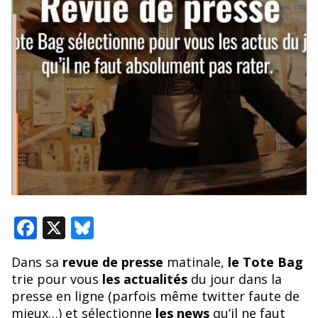
F
X
Bl
ac
u
Dans sa
revue de presse
matinale,
le Tote Bag
e
e
trie pour vous
les actualités
du jour dans la
b
sk
presse en ligne (parfois même twitter faute de
mieux…) et sélectionne
les news
qu’il ne faut