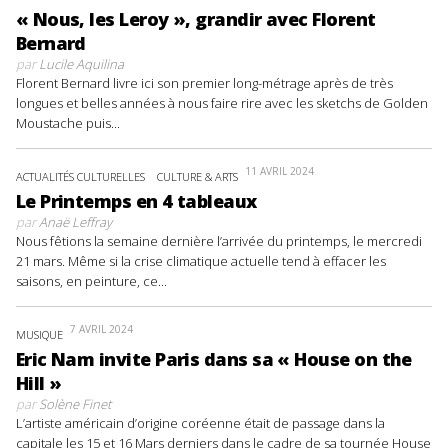
« Nous, les Leroy », grandir avec Florent
Bernard
par
Lucile Aquilina
Florent Bernard livre ici son premier long-métrage après de très
longues et belles années à nous faire rire avec les sketchs de Golden
Moustache puis...
11 AVRIL 2024
ACTUALITÉS CULTURELLES
CULTURE & ARTS
Le Printemps en 4 tableaux
par
Anaë Leffray
Nous fêtions la semaine dernière l’arrivée du printemps, le mercredi
21 mars. Même si la crise climatique actuelle tend à effacer les
saisons, en peinture, ce...
7 AVRIL 2024
MUSIQUE
Eric Nam invite Paris dans sa « House on the
Hill »
par
Solène Finet
L’artiste américain d’origine coréenne était de passage dans la
capitale les 15 et 16 Mars derniers dans le cadre de sa tournée House