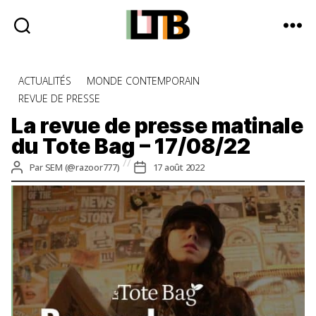
Le
Tote
Catégories
ACTUALITÉS
MONDE CONTEMPORAIN
Bag
REVUE DE PRESSE
-
Média
La revue de presse matinale
d'information
du Tote Bag – 17/08/22
quotidienne
Auteur
Date
Par
SEM (@razoor777)
17 août 2022
de
de
l’article
l’article