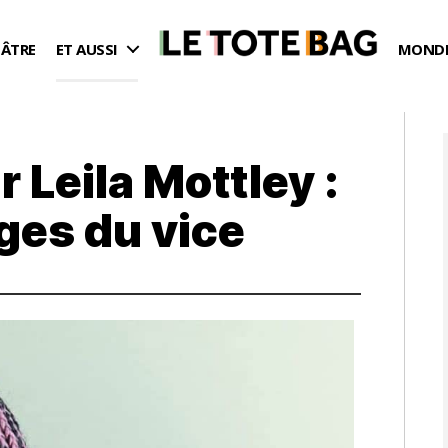
ÉÂTRE
ET AUSSI
MONDE
r Leila Mottley :
ges du vice