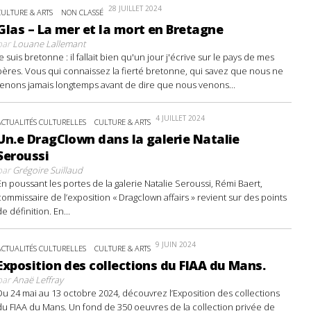
28 JUILLET 2024
CULTURE & ARTS
NON CLASSÉ
Glas – La mer et la mort en Bretagne
par
Louane Lallemant
Je suis bretonne : il fallait bien qu'un jour j'écrive sur le pays de mes
pères. Vous qui connaissez la fierté bretonne, qui savez que nous ne
tenons jamais longtemps avant de dire que nous venons...
4 JUILLET 2024
ACTUALITÉS CULTURELLES
CULTURE & ARTS
Un.e DragClown dans la galerie Natalie
Seroussi
par
Grégoire Suillaud
En poussant les portes de la galerie Natalie Seroussi, Rémi Baert,
commissaire de l’exposition « Dragclown affairs » revient sur des points
de définition. En...
9 JUIN 2024
ACTUALITÉS CULTURELLES
CULTURE & ARTS
Exposition des collections du FIAA du Mans.
par
Anaë Leffray
Du 24 mai au 13 octobre 2024, découvrez l’Exposition des collections
du FIAA du Mans. Un fond de 350 oeuvres de la collection privée de