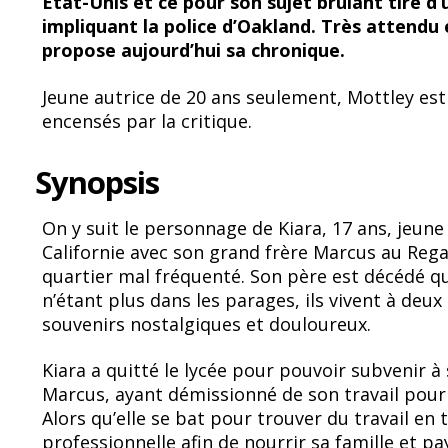
Etat-Unis et ce pour son sujet brûlant tiré d’
b
sk
impliquant la police d’Oakland. Très attendu 
o
y
propose aujourd’hui sa chronique.
o
Jeune autrice de 20 ans seulement, Mottley e
k
encensés par la critique.
Synopsis
On y suit le personnage de Kiara, 17 ans, jeun
Californie avec son grand frère Marcus au Rega
quartier mal fréquenté. Son père est décédé 
n’étant plus dans les parages, ils vivent à de
souvenirs nostalgiques et douloureux.
Kiara a quitté le lycée pour pouvoir subvenir à 
Marcus, ayant démissionné de son travail pour
Alors qu’elle se bat pour trouver du travail e
professionnelle afin de nourrir sa famille et p