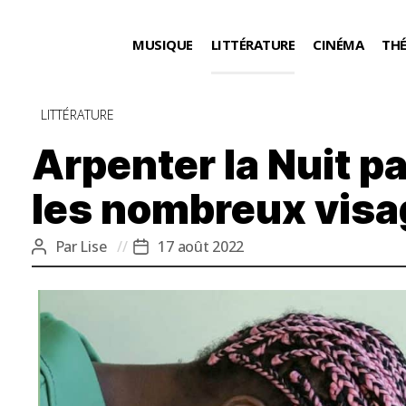
MUSIQUE
LITTÉRATURE
CINÉMA
TH
Catégories
LITTÉRATURE
Arpenter la Nuit pa
les nombreux visa
Par
Lise
17 août 2022
Auteur
Date
de
de
l’article
l’article