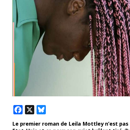
F
X
Bl
ac
u
Le premier roman de Leila Mottley n’est pas 
e
e