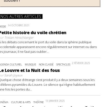
soutien !
NOS AUTRES ARTICLES
14 OCTOBRE 2021
MODE
Petite histoire du voile chrétien
par
Tristan Hinschberger
Si les débats concernant le port du voile dans la sphère publique
occidentale apparaissent encore régulièrement sur internet ou dans
les journaux, il ne faut pas oublier...
2 FÉVRIER 2025
AGENDA CULTUREL
MUSIQUE
NON CLASSÉ
SPECTACLES
Le Louvre et la Nuit des fous
par
Sarah Joyaux
Quelque chose d’étrange s’est produit il y a deux semaines sous les
célèbres pyramides du Louvre. Le silence qui règne habituellement
une fois les portes du...
13 JANVIER 2025
CINÉMA
CULTURE & ARTS
THÉÂTRE