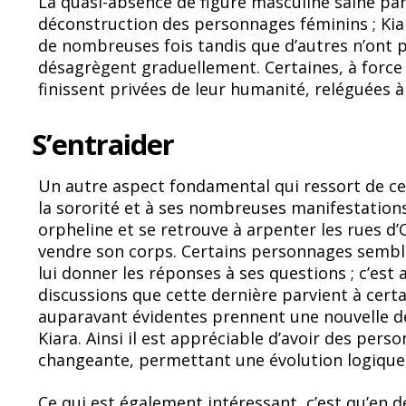
La quasi-absence de figure masculine saine part
déconstruction des personnages féminins ; Kia
de nombreuses fois tandis que d’autres n’ont p
désagrègent graduellement. Certaines, à force
finissent privées de leur humanité, reléguées à
S’entraider
Un autre aspect fondamental qui ressort de ce
la sororité et à ses nombreuses manifestation
orpheline et se retrouve à arpenter les rues d
vendre son corps. Certains personnages semble
lui donner les réponses à ses questions ; c’est a
discussions que cette dernière parvient à cert
auparavant évidentes prennent une nouvelle d
Kiara. Ainsi il est appréciable d’avoir des per
changeante, permettant une évolution logique
Ce qui est également intéressant, c’est qu’en d