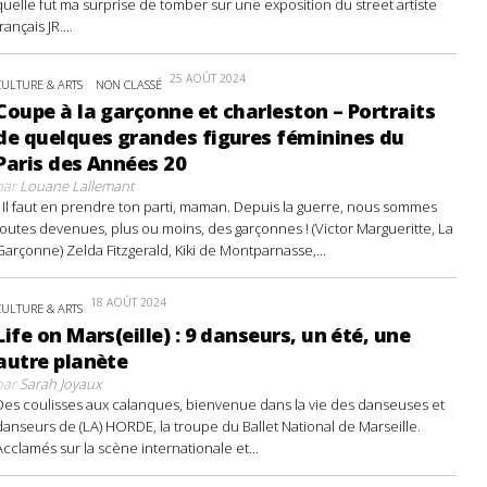
quelle fut ma surprise de tomber sur une exposition du street artiste
français JR....
25 AOÛT 2024
CULTURE & ARTS
NON CLASSÉ
Coupe à la garçonne et charleston – Portraits
de quelques grandes figures féminines du
Paris des Années 20
par
Louane Lallemant
- Il faut en prendre ton parti, maman. Depuis la guerre, nous sommes
toutes devenues, plus ou moins, des garçonnes ! (Victor Margueritte, La
Garçonne) Zelda Fitzgerald, Kiki de Montparnasse,...
18 AOÛT 2024
CULTURE & ARTS
Life on Mars(eille) : 9 danseurs, un été, une
autre planète
par
Sarah Joyaux
Des coulisses aux calanques, bienvenue dans la vie des danseuses et
danseurs de (LA) HORDE, la troupe du Ballet National de Marseille.
Acclamés sur la scène internationale et...