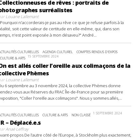
Collectionneuses de rêves : portraits de
photographes surréalistes
par
Louane Lallemant
"Pourquoi n'accorderais-je pas au rêve ce que je refuse parfois à la
réalité, soit cette valeur de certitude en elle-même, qui, dans son
temps, n'est point exposée à mon désaveu?" André...
ACTUALITÉS CULTURELLES
AGENDA CULTUREL
COMPTES RENDUS D'EXPOS
15 SEPTEMBRE 2024
CULTURE & ARTS
On est allés coller l’oreille aux colimaçons de la
collective Phèmes
par
Louane Lallemant
Du 6 septembre au 3 novembre 2024, la collective Phèmes donne
rendez-vous aux Réserves du FRAC Île-de-France pour sa première
exposition, "Coller l'oreille aux colimaçons". Nous y sommes allés,...
1 SEPTEMBRE 2024
ACTUALITÉS CULTURELLES
CULTURE & ARTS
NON CLASSÉ
JR – Déplacé.e.s
par
Anaë Leffray
Avant-propos De l’autre côté de l’Europe, à Stockholm plus exactement,