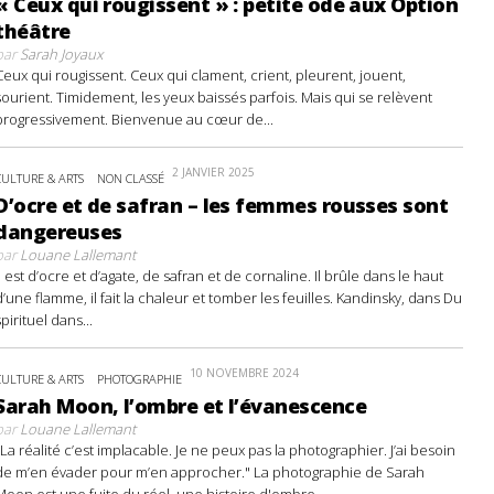
« Ceux qui rougissent » : petite ode aux Option
théâtre
par
Sarah Joyaux
Ceux qui rougissent. Ceux qui clament, crient, pleurent, jouent,
sourient. Timidement, les yeux baissés parfois. Mais qui se relèvent
progressivement. Bienvenue au cœur de...
2 JANVIER 2025
CULTURE & ARTS
NON CLASSÉ
D’ocre et de safran – les femmes rousses sont
dangereuses
par
Louane Lallemant
Il est d’ocre et d’agate, de safran et de cornaline. Il brûle dans le haut
d’une flamme, il fait la chaleur et tomber les feuilles. Kandinsky, dans Du
spirituel dans...
10 NOVEMBRE 2024
CULTURE & ARTS
PHOTOGRAPHIE
Sarah Moon, l’ombre et l’évanescence
par
Louane Lallemant
"La réalité c’est implacable. Je ne peux pas la photographier. J’ai besoin
de m’en évader pour m’en approcher." La photographie de Sarah
Moon est une fuite du réel, une histoire d'ombre...