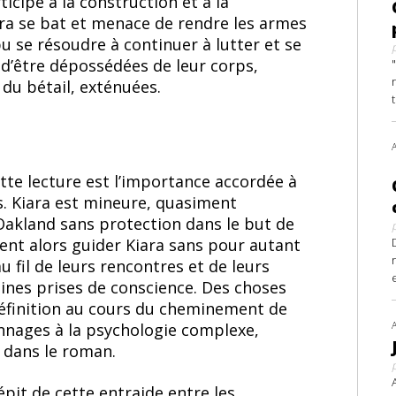
icipe à la construction et à la
ra se bat et menace de rendre les armes
u se résoudre à continuer à lutter et se
 d’être dépossédées de leur corps,
 du bétail, exténuées.
tte lecture est l’importance accordée à
s. Kiara est mineure, quasiment
’Oakland sans protection dans le but de
nt alors guider Kiara sans pour autant
u fil de leurs rencontres et de leurs
aines prises de conscience. Des choses
éfinition au cours du cheminement de
sonnages à la psychologie complexe,
 dans le roman.
épit de cette entraide entre les