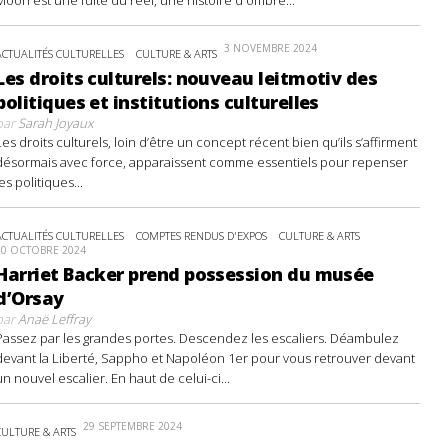
3 NOVEMBRE 2024
ACTUALITÉS CULTURELLES
CULTURE & ARTS
Les droits culturels: nouveau leitmotiv des
politiques et institutions culturelles
par
Sarah Joyaux
Les droits culturels, loin d’être un concept récent bien qu’ils s’affirment
désormais avec force, apparaissent comme essentiels pour repenser
les politiques...
ACTUALITÉS CULTURELLES
COMPTES RENDUS D'EXPOS
CULTURE & ARTS
20 OCTOBRE 2024
Harriet Backer prend possession du musée
d’Orsay
par
Anaë Leffray
Passez par les grandes portes. Descendez les escaliers. Déambulez
devant la Liberté, Sappho et Napoléon 1er pour vous retrouver devant
un nouvel escalier. En haut de celui-ci...
29 SEPTEMBRE 2024
CULTURE & ARTS