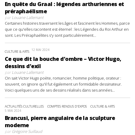
En quête du Graal : légendes arthuriennes et
préraphaélisme
par
Louane Lallemant
Certaines histoires traversent les âges et fascinent les Hommes, parce
que ce qu'elles racontent est éternel : les Légendes du Roi Arthur en
sont. Les Préraphaélites s'y sont particulièrement...
12 MAI 2024
CULTURE & ARTS
Ce que dit la bouche d’ombre – Victor Hugo,
dessins d’exil
par
Louane Lallemant
On sait Victor Hugo poète, romancier, homme politique, orateur :
souvent, on ignore qu'il fut également un formidable dessinateur.
Voici quelques uns de ses dessins réalisés dans ses années...
ACTUALITÉS CULTURELLES
COMPTES RENDUS D'EXPOS
CULTURE & ARTS
5 MAI 2024
Brancusi, pierre angulaire de la sculpture
moderne
par
Grégoire Suillaud