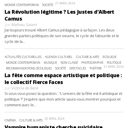
21 AVRIL 2024
MONDE CONTEMPORAIN
SOCIÉTÉ
La Révolution légitime ? Les Justes d’Albert
Camus
par
Mathieu Salami
J’ai toujours trouvé Albert Camus pédagogue à sa façon. Les deux
grandes parties politiques de son oeuvre, le cycle de l’absurde et le
cycle de la...
ACTUALITÉS CULTURELLES
AGENDA CULTUREL
CULTURE & ARTS
ECOLOGIE
MONDE CONTEMPORAIN
MUSIQUE
NON CLASSÉ
PHOTOGRAPHIE
POLITIQUE
21 AVRIL 2024
RECOMMANDATIONS (ÉCOLOGIE)
SOCIÉTÉ
SPECTACLES
THÉÂTRE
La fête comme espace artistique et politique :
le collectif Fierce Faces
par
Victoria de Bank
Si vous vous posez la question : “L’univers de la fête est-il artistique et
politique ?” J’espère que mon article saura vous montrer pourquoi et
comment avec le...
20 AVRIL 2024
CINÉMA
CULTURE & ARTS
Vampire humaniste cherche suicidaire