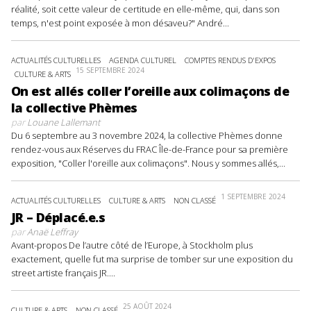
réalité, soit cette valeur de certitude en elle-même, qui, dans son
temps, n'est point exposée à mon désaveu?" André...
ACTUALITÉS CULTURELLES
AGENDA CULTUREL
COMPTES RENDUS D'EXPOS
15 SEPTEMBRE 2024
CULTURE & ARTS
On est allés coller l’oreille aux colimaçons de
la collective Phèmes
par
Louane Lallemant
Du 6 septembre au 3 novembre 2024, la collective Phèmes donne
rendez-vous aux Réserves du FRAC Île-de-France pour sa première
exposition, "Coller l'oreille aux colimaçons". Nous y sommes allés,...
1 SEPTEMBRE 2024
ACTUALITÉS CULTURELLES
CULTURE & ARTS
NON CLASSÉ
JR – Déplacé.e.s
par
Anaë Leffray
Avant-propos De l’autre côté de l’Europe, à Stockholm plus
exactement, quelle fut ma surprise de tomber sur une exposition du
street artiste français JR....
25 AOÛT 2024
CULTURE & ARTS
NON CLASSÉ