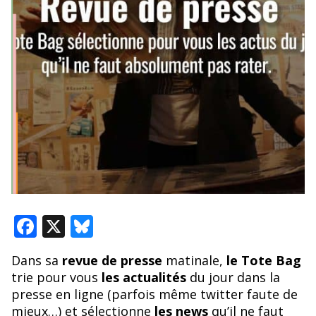
F
X
Bl
ac
u
Dans sa
revue de presse
matinale,
le Tote Bag
e
e
trie pour vous
les actualités
du jour dans la
b
sk
presse en ligne (parfois même twitter faute de
mieux…) et sélectionne
les news
qu’il ne faut