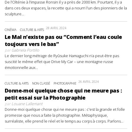
De l’Olténie à l’impasse Ronsin il y a près de 2000 km. Pourtant, il y a
dans ces deux espaces, la recette qui a nourri l’un des pionniers de la
sculpture...
28 AVRIL 2024
CINÉMA
CULTURE & ARTS
Le Mal n’existe pas ou “Comment l’eau coule
toujours vers le bas”
par
Gabriela Portillo
Le dernier long métrage de Ryûsuke Hamaguchi n’a peut-être pas
suscité le même effet que Drive My Car – une montagne russe
émotionnelle aux...
26 AVRIL 2024
CULTURE & ARTS
NON CLASSÉ
PHOTOGRAPHIE
Donne-moi quelque chose qui ne meure pas :
petit essai sur la Photographie
par
Louane Lallemant
Donne-moi quelque chose qui ne meure pas : c'est la grande et folle
promesse que nous a faite la photographie. Métaphysique,
surréaliste, elle prend le réel et le temps au corps à corps. Parlons...