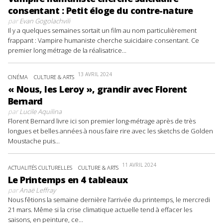
consentant : Petit éloge du contre-nature
par
Evan Gogolachvili
Il y a quelques semaines sortait un film au nom particulièrement
frappant : Vampire humaniste cherche suicidaire consentant. Ce
premier long métrage de la réalisatrice...
13 AVRIL 2024
CINÉMA
CULTURE & ARTS
« Nous, les Leroy », grandir avec Florent
Bernard
par
Lucile Aquilina
Florent Bernard livre ici son premier long-métrage après de très
longues et belles années à nous faire rire avec les sketchs de Golden
Moustache puis...
11 AVRIL 2024
ACTUALITÉS CULTURELLES
CULTURE & ARTS
Le Printemps en 4 tableaux
par
Anaë Leffray
Nous fêtions la semaine dernière l’arrivée du printemps, le mercredi
21 mars. Même si la crise climatique actuelle tend à effacer les
saisons, en peinture, ce...