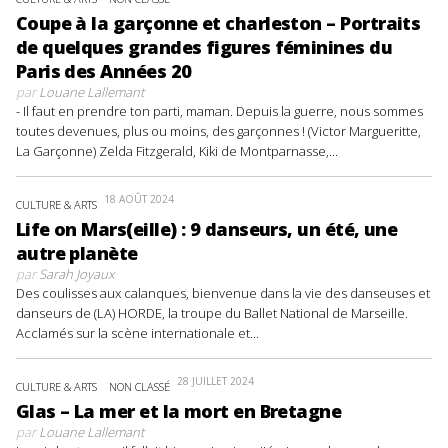
Coupe à la garçonne et charleston – Portraits
de quelques grandes figures féminines du
Paris des Années 20
par
Louane Lallemant
- Il faut en prendre ton parti, maman. Depuis la guerre, nous sommes
toutes devenues, plus ou moins, des garçonnes ! (Victor Margueritte,
La Garçonne) Zelda Fitzgerald, Kiki de Montparnasse,...
18 AOÛT 2024
CULTURE & ARTS
Life on Mars(eille) : 9 danseurs, un été, une
autre planète
par
Sarah Joyaux
Des coulisses aux calanques, bienvenue dans la vie des danseuses et
danseurs de (LA) HORDE, la troupe du Ballet National de Marseille.
Acclamés sur la scène internationale et...
28 JUILLET 2024
CULTURE & ARTS
NON CLASSÉ
Glas – La mer et la mort en Bretagne
par
Louane Lallemant