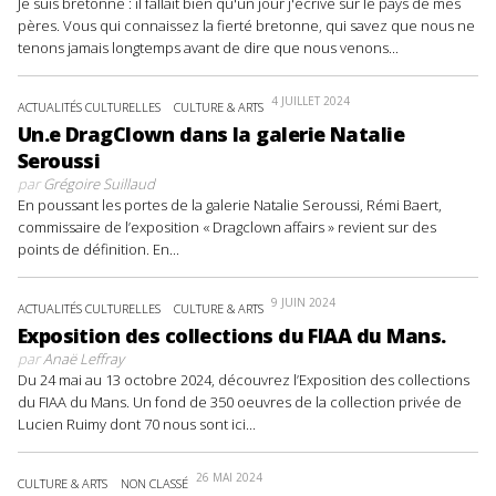
Je suis bretonne : il fallait bien qu'un jour j'écrive sur le pays de mes
pères. Vous qui connaissez la fierté bretonne, qui savez que nous ne
tenons jamais longtemps avant de dire que nous venons...
4 JUILLET 2024
ACTUALITÉS CULTURELLES
CULTURE & ARTS
Un.e DragClown dans la galerie Natalie
Seroussi
par
Grégoire Suillaud
En poussant les portes de la galerie Natalie Seroussi, Rémi Baert,
commissaire de l’exposition « Dragclown affairs » revient sur des
points de définition. En...
9 JUIN 2024
ACTUALITÉS CULTURELLES
CULTURE & ARTS
Exposition des collections du FIAA du Mans.
par
Anaë Leffray
Du 24 mai au 13 octobre 2024, découvrez l’Exposition des collections
du FIAA du Mans. Un fond de 350 oeuvres de la collection privée de
Lucien Ruimy dont 70 nous sont ici...
26 MAI 2024
CULTURE & ARTS
NON CLASSÉ