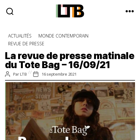
Le
Tote
Catégories
ACTUALITÉS
MONDE CONTEMPORAIN
Bag
REVUE DE PRESSE
-
Média
La revue de presse matinale
d'information
du Tote Bag – 16/09/21
quotidienne
Auteur
Date
Par
LTB
16 septembre 2021
de
de
l’article
l’article