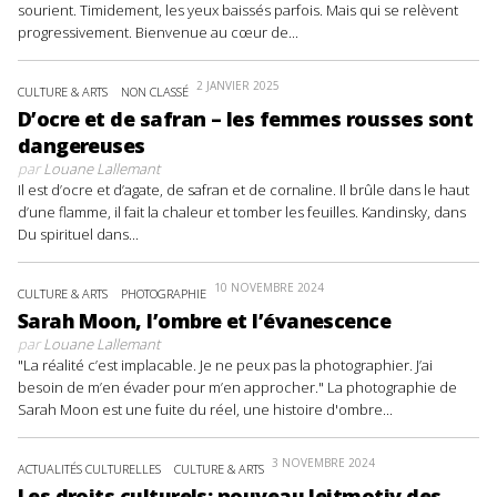
sourient. Timidement, les yeux baissés parfois. Mais qui se relèvent
progressivement. Bienvenue au cœur de...
2 JANVIER 2025
CULTURE & ARTS
NON CLASSÉ
D’ocre et de safran – les femmes rousses sont
dangereuses
par
Louane Lallemant
Il est d’ocre et d’agate, de safran et de cornaline. Il brûle dans le haut
d’une flamme, il fait la chaleur et tomber les feuilles. Kandinsky, dans
Du spirituel dans...
10 NOVEMBRE 2024
CULTURE & ARTS
PHOTOGRAPHIE
Sarah Moon, l’ombre et l’évanescence
par
Louane Lallemant
"La réalité c’est implacable. Je ne peux pas la photographier. J’ai
besoin de m’en évader pour m’en approcher." La photographie de
Sarah Moon est une fuite du réel, une histoire d'ombre...
3 NOVEMBRE 2024
ACTUALITÉS CULTURELLES
CULTURE & ARTS
Les droits culturels: nouveau leitmotiv des