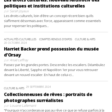
politiques et institutions culturelles
par
Sarah Joyaux
Les droits culturels, loin d’être un concept récent bien qu’ils
s’affirment désormais avec force, apparaissent comme essentiels
pour repenser les politiques...
ACTUALITÉS CULTURELLES
COMPTES RENDUS D'EXPOS
CULTURE & ARTS
20 OCTOBRE 2024
Harriet Backer prend possession du musée
d’Orsay
par
Anaë Leffray
Passez par les grandes portes. Descendez les escaliers. Déambulez
devant la Liberté, Sappho et Napoléon 1er pour vous retrouver
devant un nouvel escalier. En haut de celui-ci...
29 SEPTEMBRE 2024
CULTURE & ARTS
Collectionneuses de rêves : portraits de
photographes surréalistes
par
Louane Lallemant
"Pourquoi n'accorderais-je pas au rêve ce que je refuse parfois à la