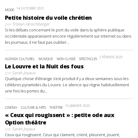
14 OCTOBRE 2021
MODE
Petite histoire du voile chrétien
par
Tristan Hinschberger
Si les débats concernant le port du voile dans la sphère publique
occidentale apparaissent encore régulièrement sur internet ou dans
les journaux, il ne faut pas oublier...
2 FÉVRIER 2025
AGENDA CULTUREL
MUSIQUE
NON CLASSÉ
SPECTACLES
Le Louvre et la Nuit des fous
par
Sarah Joyaux
Quelque chose d’étrange s’est produit il y a deux semaines sous les
célèbres pyramides du Louvre. Le silence qui règne habituellement
une fois les portes du...
13 JANVIER 2025
CINÉMA
CULTURE & ARTS
THÉÂTRE
« Ceux qui rougissent » : petite ode aux
Option théâtre
par
Sarah Joyaux
Ceux qui rougissent. Ceux qui clament, crient, pleurent, jouent,