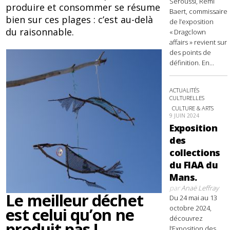
Seroussi, Rémi
produire et consommer se résume
Baert, commissaire
bien sur ces plages : c’est au-delà
de l’exposition
du raisonnable.
« Dragclown
affairs » revient sur
des points de
définition. En...
ACTUALITÉS
CULTURELLES
CULTURE & ARTS
9 JUIN 2024
Exposition
des
collections
du FIAA du
Mans.
par
Anaë Leffray
Le meilleur déchet
Du 24 mai au 13
octobre 2024,
est celui qu’on ne
découvrez
produit pas !
l’Exposition des