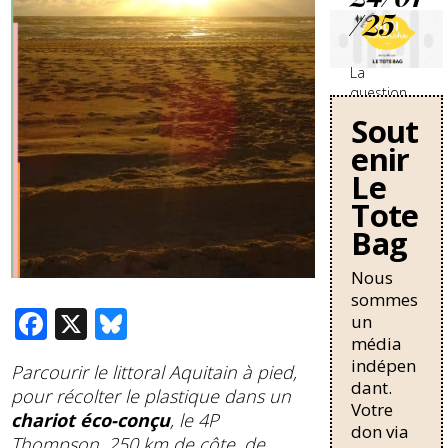
/25
La
question
des
Sout
travailleurs
enir
sans-
papiers en
Le
France se
Tote
durcit avec
Bag
une
nouvelle
circulaire
Nous
de Bruno
sommes
F
X
Bl
Retailleau
un
qui
média
ac
u
pourrait
indépen
Parcourir le littoral Aquitain à pied,
allonger la
e
e
dant.
durée de
pour récolter le plastique dans un
Votre
b
sk
résidence
chariot éco-conçu
, le 4P
don via
nécessaire
Thompson. 250 km de côte, de