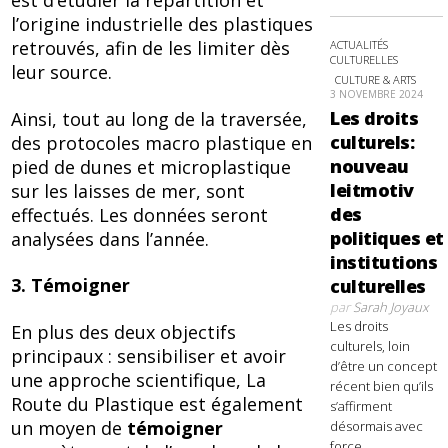
est d’étudier la répartition et
l’origine industrielle des plastiques
retrouvés, afin de les limiter dès
ACTUALITÉS
CULTURELLES
leur source.
CULTURE & ARTS
3 NOVEMBRE 2024
Les droits
Ainsi, tout au long de la traversée,
culturels:
des protocoles macro plastique en
nouveau
pied de dunes et microplastique
leitmotiv
sur les laisses de mer, sont
des
effectués. Les données seront
politiques et
analysées dans l’année.
institutions
3. Témoigner
culturelles
par
Sarah Joyaux
Les droits
En plus des deux objectifs
culturels, loin
principaux : sensibiliser et avoir
d’être un concept
une approche scientifique, La
récent bien qu’ils
Route du Plastique est également
s’affirment
un moyen de
témoigner
désormais avec
force,