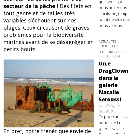
qui savez que
secteur de la pêche
! Des filets en
nous ne tenons
tout genre et de tailles très
jamais longtemps
avant de dire que
variables s’échouent sur nos
nous venons...
plages. Ceux-ci causent de graves
problèmes pour la biodiversité
marines avant de se désagréger en
ACTUALITÉS
CULTURELLES
petits bouts.
CULTURE & ARTS
4 JUILLET 2024
Un.e
DragClown
dans la
galerie
Natalie
Seroussi
par
Grégoire
Suillaud
En poussant les
portes de la
galerie Natalie
En bref, notre frénétique envie de