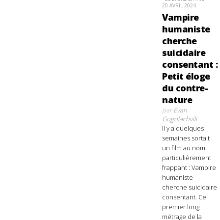
20 AVRIL 2024
Vampire
humaniste
cherche
suicidaire
consentant :
Petit éloge
du contre-
nature
par
Evan
Gogolachvili
Il y a quelques
semaines sortait
un film au nom
particulièrement
frappant : Vampire
humaniste
cherche suicidaire
consentant. Ce
premier long
métrage de la