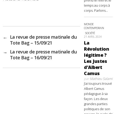
prend le réel et le
temps au corps à
corps. Parlons...
MONDE
CONTEMPORAIN
SOCIÉTÉ
←
La revue de presse matinale du
21 AVRIL 2024
La
Tote Bag – 15/09/21
Révolution
→
La revue de presse matinale du
légitime ?
Tote Bag – 16/09/21
Les Justes
d’Albert
Camus
par
Mathieu Salami
J’ai toujours trouvé
Albert Camus
pédagogue à sa
façon. Les deux
grandes parties
politiques de son