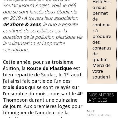
o
y
HelloAss
pour une
Soulac jusqu’à Anglet. Voilà le défi
o
régularisati
o nous
que se sont lancés deux étudiants
on,
permet
k
passant de
en 2019 ! A travers leur association
de
trois...
4P Shore & Seas
, le duo a ensuite
continue
r à
continué de sensibiliser sur la
produire
question de la pollution plastique via
des
la vulgarisation et l’approche
contenus
scientifique.
de
qualité.
Cette année, pour sa troisième
Merci de
édition, la
Route du Plastique
est
votre
er
bien repartie de Soulac, le 1
aout.
soutien !
J’ai ainsi fait partie de l’un des
trois duos
qui se sont relayés sur
l’ensemble du mois, poussant le 4P
NOS AUTRES
Thompson durant une quinzaine
ARTICLES
de jours. Aux premières loges pour
MODE
témoigner de l’ampleur de la
14 OCTOBRE 2021