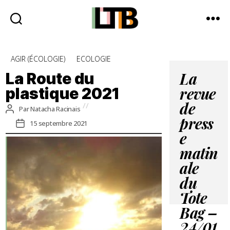
Le
Tote
Catégories
AGIR (ÉCOLOGIE)
ECOLOGIE
Bag
-
La Route du
La
Média
plastique 2021
revue
d'information
quotidienne
de
Auteur
Par
Natacha Racinais
de
Date
press
15 septembre 2021
l’article
de
e
l’article
matin
ale
du
Tote
Bag –
24/01