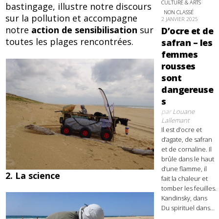
CULTURE & ARTS
bastingage, illustre notre discours
NON CLASSÉ
sur la pollution et accompagne
2 JANVIER 2025
notre
action de sensibilisation
sur
D’ocre et de
toutes les plages rencontrées.
safran – les
femmes
rousses
sont
dangereuse
s
par
Louane
Lallemant
Il est d’ocre et
d’agate, de safran
et de cornaline. Il
brûle dans le haut
d’une flamme, il
2. La science
fait la chaleur et
tomber les feuilles.
Kandinsky, dans
Du spirituel dans...