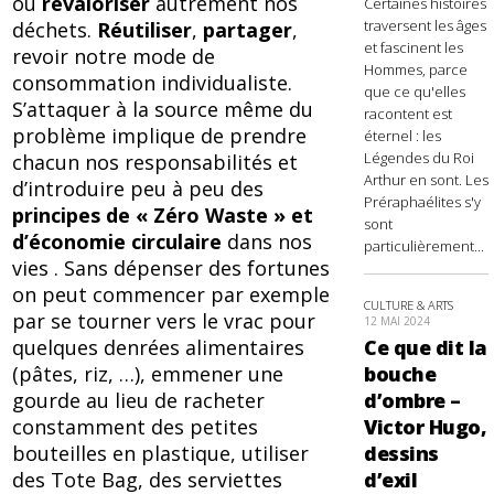
ou
revaloriser
autrement nos
Certaines histoires
traversent les âges
déchets.
Réutiliser
,
partager
,
et fascinent les
revoir notre mode de
Hommes, parce
consommation individualiste.
que ce qu'elles
S’attaquer à la source même du
racontent est
problème implique de prendre
éternel : les
Légendes du Roi
chacun nos responsabilités et
Arthur en sont. Les
d’introduire peu à peu des
Préraphaélites s'y
principes de « Zéro Waste »
et
sont
d’économie circulaire
dans nos
particulièrement...
vies . Sans dépenser des fortunes
on peut commencer par exemple
CULTURE & ARTS
par se tourner vers le vrac pour
12 MAI 2024
quelques denrées alimentaires
Ce que dit la
(pâtes, riz, …), emmener une
bouche
gourde au lieu de racheter
d’ombre –
constamment des petites
Victor Hugo,
bouteilles en plastique, utiliser
dessins
des Tote Bag, des serviettes
d’exil