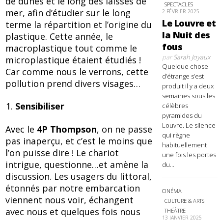
de dunes et le long des laisses de
SPECTACLES
mer, afin d’étudier sur le long
2 FÉVRIER 2025
Le Louvre et
terme la répartition et l’origine du
la Nuit des
plastique. Cette année, le
fous
macroplastique tout comme le
par
Sarah Joyaux
microplastique étaient étudiés !
Quelque chose
Car comme nous le verrons, cette
d’étrange s’est
pollution prend divers visages…
produit il y a deux
semaines sous les
Sensibiliser
célèbres
pyramides du
Louvre. Le silence
Avec le
4P Thompson
, on ne passe
qui règne
pas inaperçu, et c’est le moins que
habituellement
l’on puisse dire ! Le chariot
une fois les portes
intrigue, questionne…et amène la
du...
discussion. Les usagers du littoral,
étonnés par notre embarcation
CINÉMA
viennent nous voir, échangent
CULTURE & ARTS
avec nous et quelques fois nous
THÉÂTRE
13 JANVIER 2025