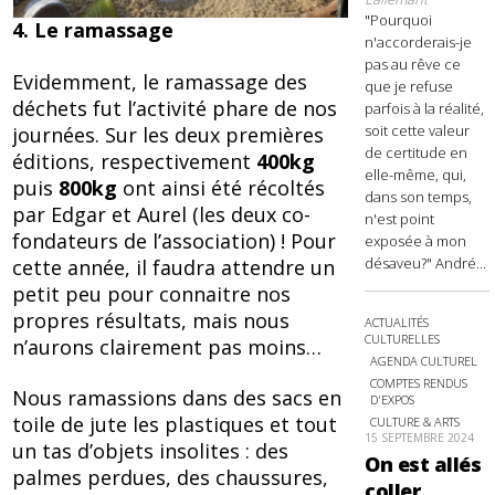
"Pourquoi
4. Le ramassage
n'accorderais-je
pas au rêve ce
Evidemment, le ramassage des
que je refuse
déchets fut l’activité phare de nos
parfois à la réalité,
soit cette valeur
journées. Sur les deux premières
de certitude en
éditions, respectivement
400kg
elle-même, qui,
puis
800kg
ont ainsi été récoltés
dans son temps,
par Edgar et Aurel (les deux co-
n'est point
fondateurs de l’association) ! Pour
exposée à mon
désaveu?" André...
cette année, il faudra attendre un
petit peu pour connaitre nos
propres résultats, mais nous
ACTUALITÉS
CULTURELLES
n’aurons clairement pas moins…
AGENDA CULTUREL
COMPTES RENDUS
Nous ramassions dans des sacs en
D'EXPOS
toile de jute les plastiques et tout
CULTURE & ARTS
15 SEPTEMBRE 2024
un tas d’objets insolites : des
On est allés
palmes perdues, des chaussures,
coller