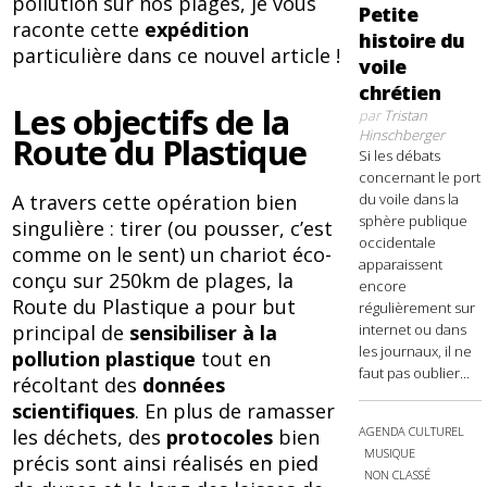
pollution sur nos plages, je vous
Petite
raconte cette
expédition
histoire du
particulière dans ce nouvel article !
voile
chrétien
Les objectifs de la
par
Tristan
Hinschberger
Route du Plastique
Si les débats
concernant le port
A travers cette opération bien
du voile dans la
sphère publique
singulière : tirer (ou pousser, c’est
occidentale
comme on le sent) un chariot éco-
apparaissent
conçu sur 250km de plages, la
encore
Route du Plastique a pour but
régulièrement sur
principal de
sensibiliser à la
internet ou dans
les journaux, il ne
pollution
plastique
tout en
faut pas oublier...
récoltant des
données
scientifiques
. En plus de ramasser
AGENDA CULTUREL
les déchets, des
protocoles
bien
MUSIQUE
précis sont ainsi réalisés en pied
NON CLASSÉ