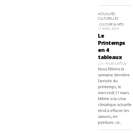
ACTUALITÉS
CULTURELLES
CULTURE & ARTS
11 AVRIL 2024
Le
Printemps
en 4
tableaux
par
Anaë Leffray
Nous fêtions la
semaine dernière
l’arrivée du
printemps, le
mercredi 21 mars.
Même si la crise
climatique actuelle
tend à effacer les
saisons, en
peinture, ce...