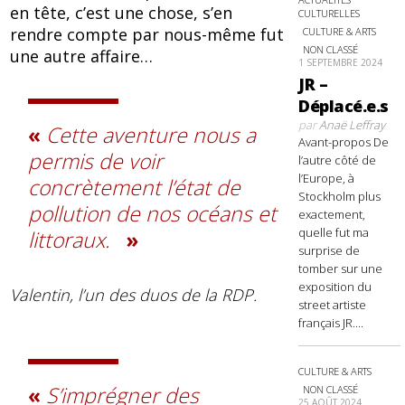
en tête, c’est une chose, s’en
CULTURELLES
rendre compte par nous-même fut
CULTURE & ARTS
NON CLASSÉ
une autre affaire…
1 SEPTEMBRE 2024
JR –
Déplacé.e.s
par
Anaë Leffray
Cette aventure nous a
Avant-propos De
permis de voir
l’autre côté de
l’Europe, à
concrètement l’état de
Stockholm plus
pollution de nos océans et
exactement,
quelle fut ma
littoraux.
surprise de
tomber sur une
exposition du
Valentin, l’un des duos de la RDP.
street artiste
français JR....
CULTURE & ARTS
S’imprégner des
NON CLASSÉ
25 AOÛT 2024