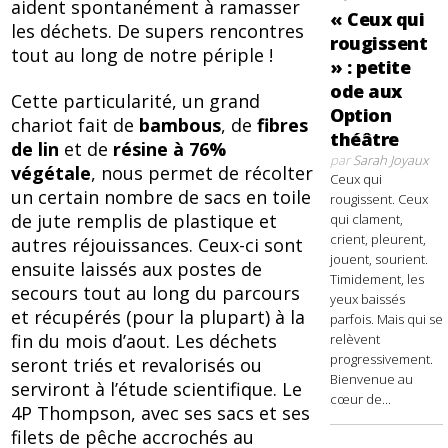
aident spontanément à ramasser
« Ceux qui
les déchets. De supers rencontres
rougissent
tout au long de notre périple !
» : petite
ode aux
Cette particularité, un grand
Option
chariot fait de
bambous
, de
fibres
théâtre
de lin
et de
résine à 76%
par
Sarah Joyaux
végétale
, nous permet de récolter
Ceux qui
un certain nombre de sacs en toile
rougissent. Ceux
de jute remplis de plastique et
qui clament,
crient, pleurent,
autres réjouissances. Ceux-ci sont
jouent, sourient.
ensuite laissés aux postes de
Timidement, les
secours tout au long du parcours
yeux baissés
et récupérés (pour la plupart) à la
parfois. Mais qui se
fin du mois d’aout. Les déchets
relèvent
progressivement.
seront triés et revalorisés ou
Bienvenue au
serviront à l’étude scientifique. Le
cœur de...
4P Thompson, avec ses sacs et ses
filets de pêche accrochés au