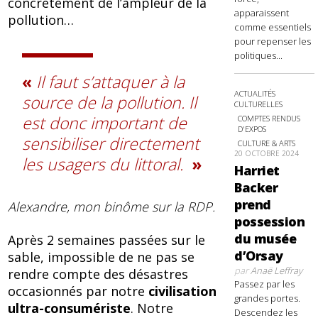
concrètement de l’ampleur de la
apparaissent
pollution…
comme essentiels
pour repenser les
politiques...
Il faut s’attaquer à la
ACTUALITÉS
source de la pollution. Il
CULTURELLES
est donc important de
COMPTES RENDUS
D'EXPOS
sensibiliser directement
CULTURE & ARTS
20 OCTOBRE 2024
les usagers du littoral.
Harriet
Backer
prend
Alexandre, mon binôme sur la RDP.
possession
du musée
Après 2 semaines passées sur le
d’Orsay
sable, impossible de ne pas se
par
Anaë Leffray
rendre compte des désastres
Passez par les
occasionnés par notre
civilisation
grandes portes.
ultra-consumériste
. Notre
Descendez les