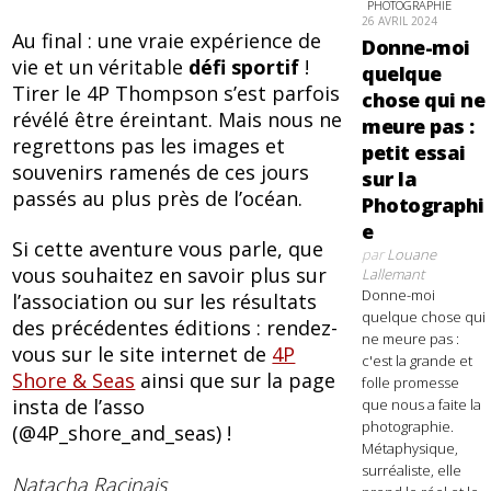
PHOTOGRAPHIE
26 AVRIL 2024
Au final : une vraie expérience de
Donne-moi
vie et un véritable
défi sportif
!
quelque
Tirer le 4P Thompson s’est parfois
chose qui ne
révélé être éreintant. Mais nous ne
meure pas :
regrettons pas les images et
petit essai
souvenirs ramenés de ces jours
sur la
passés au plus près de l’océan.
Photographi
e
Si cette aventure vous parle, que
par
Louane
vous souhaitez en savoir plus sur
Lallemant
Donne-moi
l’association ou sur les résultats
quelque chose qui
des précédentes éditions : rendez-
ne meure pas :
vous sur le site internet de
4P
c'est la grande et
Shore & Seas
ainsi que sur la page
folle promesse
insta de l’asso
que nous a faite la
photographie.
(@4P_shore_and_seas) !
Métaphysique,
surréaliste, elle
Natacha Racinais