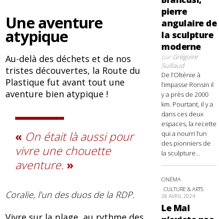
pierre
Une aventure
angulaire de
atypique
la sculpture
moderne
par
Grégoire
Au-delà des déchets et de nos
Suillaud
tristes découvertes, la Route du
De l’Olténie à
Plastique fut avant tout une
l’impasse Ronsin il
aventure bien atypique !
y a près de 2000
km. Pourtant, il y a
dans ces deux
espaces, la recette
On était là aussi pour
qui a nourri l’un
des pionniers de
vivre une chouette
la sculpture...
aventure.
CINÉMA
CULTURE & ARTS
Coralie, l’un des duos de la RDP.
28 AVRIL 2024
Le Mal
Vivre sur la plage, au rythme des