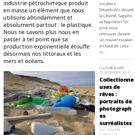
industrie pétrochimique produit
escaliers.
en masse un élément que nous
Déambulez devant
la Liberté, Sappho
utilisons abondamment et
et Napoléon 1er
absolument partout : le plastique.
pour vous
Nous ne savons plus nous en
retrouver devant
passer à tel point que sa
un nouvel escalier.
production exponentielle étouffe
En haut de celui-
ci...
désormais nos littoraux et les
mers et océans.
CULTURE & ARTS
29 SEPTEMBRE 2024
Collectionne
uses de
rêves :
portraits de
photograph
es
surréalistes
par
Louane
Lallemant