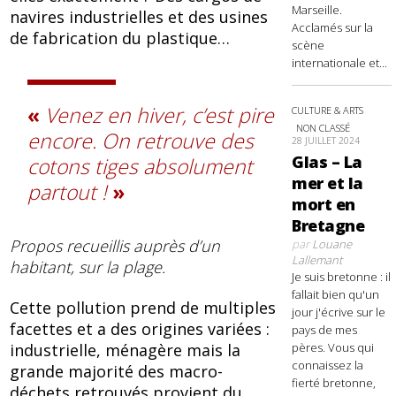
Marseille.
navires industrielles et des usines
Acclamés sur la
de fabrication du plastique…
scène
internationale et...
Venez en hiver, c’est pire
CULTURE & ARTS
NON CLASSÉ
encore. On retrouve des
28 JUILLET 2024
Glas – La
cotons tiges absolument
mer et la
partout !
mort en
Bretagne
Propos recueillis auprès d’un
par
Louane
Lallemant
habitant, sur la plage.
Je suis bretonne : il
fallait bien qu'un
Cette pollution prend de multiples
jour j'écrive sur le
facettes et a des origines variées :
pays de mes
pères. Vous qui
industrielle, ménagère mais la
connaissez la
grande majorité des macro-
fierté bretonne,
déchets retrouvés provient du