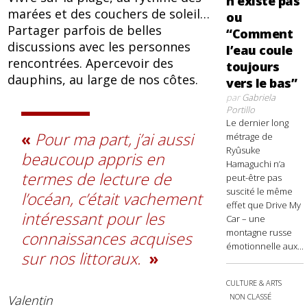
n’existe pas
marées et des couchers de soleil…
ou
Partager parfois de belles
“Comment
discussions avec les personnes
l’eau coule
rencontrées. Apercevoir des
toujours
dauphins, au large de nos côtes.
vers le bas”
par
Gabriela
Portillo
Le dernier long
Pour ma part, j’ai aussi
métrage de
Ryûsuke
beaucoup appris en
Hamaguchi n’a
termes de lecture de
peut-être pas
suscité le même
l’océan, c’était vachement
effet que Drive My
intéressant pour les
Car – une
montagne russe
connaissances acquises
émotionnelle aux...
sur nos littoraux.
CULTURE & ARTS
NON CLASSÉ
Valentin