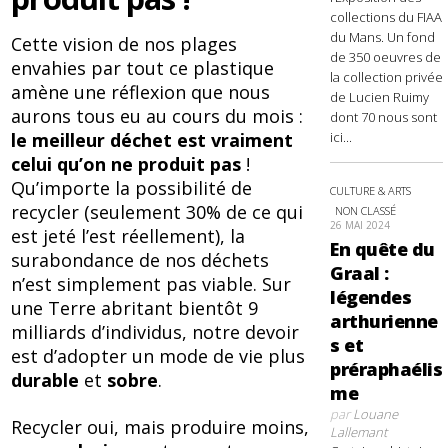
collections du FIAA
du Mans. Un fond
Cette vision de nos plages
de 350 oeuvres de
envahies par tout ce plastique
la collection privée
amène une réflexion que nous
de Lucien Ruimy
aurons tous eu au cours du mois :
dont 70 nous sont
ici...
le meilleur déchet est vraiment
celui qu’on ne produit pas
!
Qu’importe la possibilité de
CULTURE & ARTS
recycler (seulement 30% de ce qui
NON CLASSÉ
26 MAI 2024
est jeté l’est réellement), la
En quête du
surabondance de nos déchets
Graal :
n’est simplement pas viable. Sur
légendes
une Terre abritant bientôt 9
arthurienne
milliards d’individus, notre devoir
s et
est d’adopter un mode de vie plus
préraphaélis
durable
et
sobre
.
me
par
Louane
Recycler oui, mais produire moins,
Lallemant