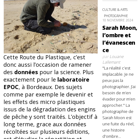
CULTURE & ARTS
PHOTOGRAPHIE
10 NOVEMBRE 2024
Sarah Moon,
l’ombre et
l’évanescen
ce
Cette Route du Plastique, c’est
par
Louane
Lallemant
donc aussi l’occasion de ramener
"La réalité c’est
des
données
pour la science. Plus
implacable. Je ne
exactement pour le
laboratoire
peux pas la
EPOC
, à Bordeaux. Des sujets
photographier. J’ai
besoin de m’en
comme par exemple le devenir et
évader pour m’en
les effets des micro plastiques
approcher." La
issus de la dégradation des engins
photographie de
de pêche y sont traités. L’objectif à
Sarah Moon est
long terme, grace aux données
une fuite du réel,
une histoire
récoltées sur plusieurs éditions,
d'ombre...