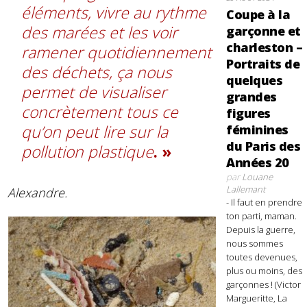
éléments, vivre au rythme
Coupe à la
des marées et les voir
garçonne et
charleston –
ramener quotidiennement
Portraits de
des déchets, ça nous
quelques
permet de visualiser
grandes
concrètement tous ce
figures
qu’on peut lire sur la
féminines
du Paris des
pollution plastique
.
Années 20
par
Louane
Lallemant
Alexandre.
- Il faut en prendre
ton parti, maman.
Depuis la guerre,
nous sommes
toutes devenues,
plus ou moins, des
garçonnes ! (Victor
Margueritte, La