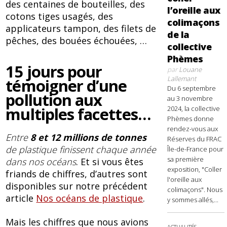
des centaines de bouteilles, des
l’oreille aux
cotons tiges usagés, des
colimaçons
applicateurs tampon, des filets de
de la
pêches, des bouées échouées, …
collective
Phèmes
15 jours pour
par
Louane
Lallemant
témoigner d’une
Du 6 septembre
pollution aux
au 3 novembre
multiples facettes…
2024, la collective
Phèmes donne
rendez-vous aux
Entre
8 et 12 millions de tonnes
Réserves du FRAC
de plastique finissent chaque année
Île-de-France pour
sa première
dans nos océans
. Et si vous êtes
exposition, "Coller
friands de chiffres, d’autres sont
l'oreille aux
disponibles sur notre précédent
colimaçons". Nous
article
Nos océans de plastique
.
y sommes allés,...
Mais les chiffres que nous avions
ACTUALITÉS