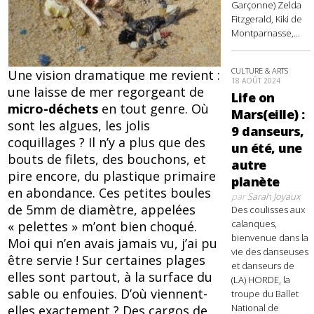
Garçonne) Zelda
Fitzgerald, Kiki de
Montparnasse,...
CULTURE & ARTS
Une vision dramatique me revient :
18 AOÛT 2024
une laisse de mer regorgeant de
Life on
micro-déchets
en tout genre. Où
Mars(eille) :
sont les algues, les jolis
9 danseurs,
coquillages ? Il n’y a plus que des
un été, une
bouts de filets, des bouchons, et
autre
pire encore, du plastique primaire
planète
en abondance. Ces petites boules
par
Sarah Joyaux
de 5mm de diamètre, appelées
Des coulisses aux
calanques,
« pelettes » m’ont bien choqué.
bienvenue dans la
Moi qui n’en avais jamais vu, j’ai pu
vie des danseuses
être servie ! Sur certaines plages
et danseurs de
elles sont partout, à la surface du
(LA) HORDE, la
sable ou enfouies. D’où viennent-
troupe du Ballet
National de
elles exactement ? Des cargos de