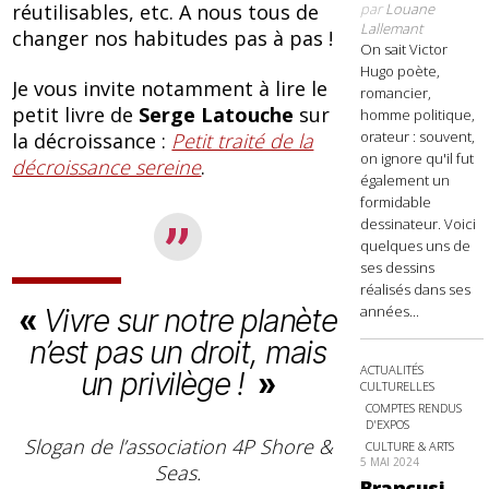
réutilisables, etc. A nous tous de
par
Louane
Lallemant
changer nos habitudes pas à pas !
On sait Victor
Hugo poète,
Je vous invite notamment à lire le
romancier,
petit livre de
Serge Latouche
sur
homme politique,
orateur : souvent,
la décroissance :
Petit traité de la
on ignore qu'il fut
décroissance sereine
.
également un
formidable
dessinateur. Voici
quelques uns de
ses dessins
réalisés dans ses
années...
Vivre sur notre planète
n’est pas un droit, mais
ACTUALITÉS
un privilège !
CULTURELLES
COMPTES RENDUS
D'EXPOS
Slogan de l’association 4P Shore &
CULTURE & ARTS
5 MAI 2024
Seas.
Brancusi,