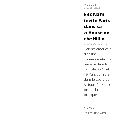
MUSIQUE
7 AVRIL 2024
Eric Nam
invite Paris
dans sa
« House on
the Hill »
par
Solène Finet
L’artiste américain
d’origine
coréenne était de
passage dans la
capitale les 15 et
16 Mars derniers
dans le cadre de
sa tournée House
on a Hill Tour,
presque...
CINÉMA
CULTURE & ARTS