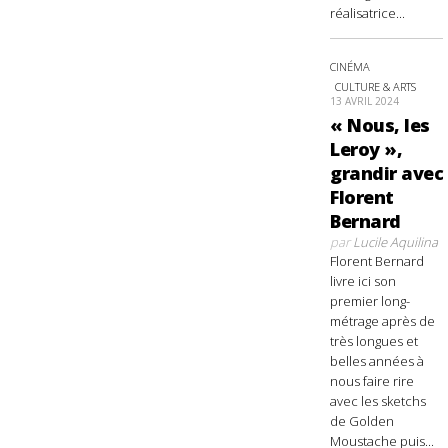
réalisatrice...
CINÉMA
CULTURE & ARTS
13 AVRIL 2024
« Nous, les
Leroy »,
grandir avec
Florent
Bernard
par
Lucile Aquilina
Florent Bernard
livre ici son
premier long-
métrage après de
très longues et
belles années à
nous faire rire
avec les sketchs
de Golden
Moustache puis...