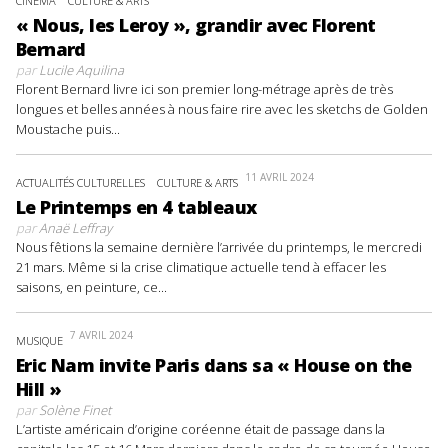
CINÉMA
CULTURE & ARTS
« Nous, les Leroy », grandir avec Florent
Bernard
par
Lucile Aquilina
Florent Bernard livre ici son premier long-métrage après de très
longues et belles années à nous faire rire avec les sketchs de Golden
Moustache puis...
11 AVRIL 2024
ACTUALITÉS CULTURELLES
CULTURE & ARTS
Le Printemps en 4 tableaux
par
Anaë Leffray
Nous fêtions la semaine dernière l’arrivée du printemps, le mercredi
21 mars. Même si la crise climatique actuelle tend à effacer les
saisons, en peinture, ce...
7 AVRIL 2024
MUSIQUE
Eric Nam invite Paris dans sa « House on the
Hill »
par
Solène Finet
L’artiste américain d’origine coréenne était de passage dans la