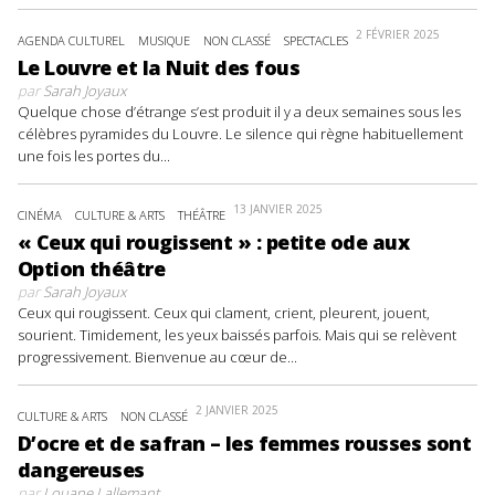
2 FÉVRIER 2025
AGENDA CULTUREL
MUSIQUE
NON CLASSÉ
SPECTACLES
Le Louvre et la Nuit des fous
par
Sarah Joyaux
Quelque chose d’étrange s’est produit il y a deux semaines sous les
célèbres pyramides du Louvre. Le silence qui règne habituellement
une fois les portes du...
13 JANVIER 2025
CINÉMA
CULTURE & ARTS
THÉÂTRE
« Ceux qui rougissent » : petite ode aux
Option théâtre
par
Sarah Joyaux
Ceux qui rougissent. Ceux qui clament, crient, pleurent, jouent,
sourient. Timidement, les yeux baissés parfois. Mais qui se relèvent
progressivement. Bienvenue au cœur de...
2 JANVIER 2025
CULTURE & ARTS
NON CLASSÉ
D’ocre et de safran – les femmes rousses sont
dangereuses
par
Louane Lallemant