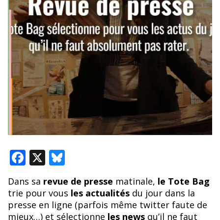
F
X
Bl
ac
u
Dans sa
revue de presse
matinale,
le Tote Bag
e
e
trie pour vous
les actualités
du jour dans la
b
sk
presse en ligne (parfois même twitter faute de
mieux…) et sélectionne
les news
qu’il ne faut