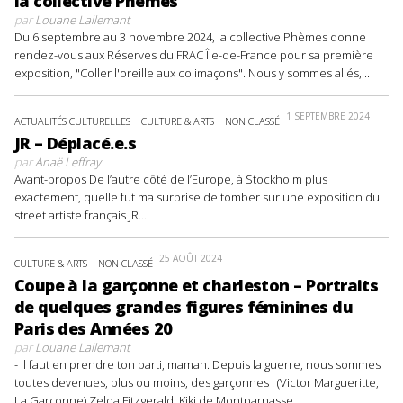
la collective Phèmes
par
Louane Lallemant
Du 6 septembre au 3 novembre 2024, la collective Phèmes donne
rendez-vous aux Réserves du FRAC Île-de-France pour sa première
exposition, "Coller l'oreille aux colimaçons". Nous y sommes allés,...
1 SEPTEMBRE 2024
ACTUALITÉS CULTURELLES
CULTURE & ARTS
NON CLASSÉ
JR – Déplacé.e.s
par
Anaë Leffray
Avant-propos De l’autre côté de l’Europe, à Stockholm plus
exactement, quelle fut ma surprise de tomber sur une exposition du
street artiste français JR....
25 AOÛT 2024
CULTURE & ARTS
NON CLASSÉ
Coupe à la garçonne et charleston – Portraits
de quelques grandes figures féminines du
Paris des Années 20
par
Louane Lallemant
- Il faut en prendre ton parti, maman. Depuis la guerre, nous sommes
toutes devenues, plus ou moins, des garçonnes ! (Victor Margueritte,
La Garçonne) Zelda Fitzgerald, Kiki de Montparnasse,...