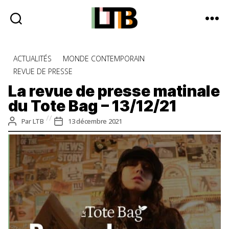
Le
Tote
Catégories
ACTUALITÉS
MONDE CONTEMPORAIN
Bag
REVUE DE PRESSE
-
Média
La revue de presse matinale
d'information
du Tote Bag – 13/12/21
quotidienne
Auteur
Date
Par
LTB
13 décembre 2021
de
de
l’article
l’article