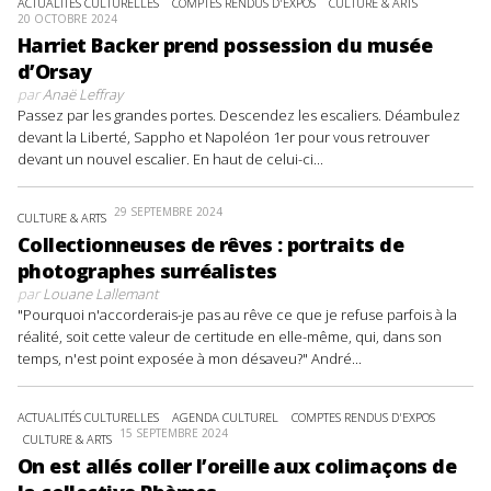
ACTUALITÉS CULTURELLES
COMPTES RENDUS D'EXPOS
CULTURE & ARTS
20 OCTOBRE 2024
Harriet Backer prend possession du musée
d’Orsay
par
Anaë Leffray
Passez par les grandes portes. Descendez les escaliers. Déambulez
devant la Liberté, Sappho et Napoléon 1er pour vous retrouver
devant un nouvel escalier. En haut de celui-ci...
29 SEPTEMBRE 2024
CULTURE & ARTS
Collectionneuses de rêves : portraits de
photographes surréalistes
par
Louane Lallemant
"Pourquoi n'accorderais-je pas au rêve ce que je refuse parfois à la
réalité, soit cette valeur de certitude en elle-même, qui, dans son
temps, n'est point exposée à mon désaveu?" André...
ACTUALITÉS CULTURELLES
AGENDA CULTUREL
COMPTES RENDUS D'EXPOS
15 SEPTEMBRE 2024
CULTURE & ARTS
On est allés coller l’oreille aux colimaçons de