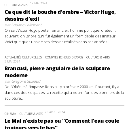
12 MAI 2024
CULTURE & ARTS
Ce que dit la bouche d’ombre – Victor Hugo,
dessins d’exil
par
Louane Lallemant
On sait Victor Hugo poète, romancier, homme politique, orateur :
souvent, on ignore qu'il fut également un formidable dessinateur.
Voici quelques uns de ses dessins réalisés dans ses années...
ACTUALITÉS CULTURELLES
COMPTES RENDUS D'EXPOS
CULTURE & ARTS
5 MAI 2024
Brancusi, pierre angulaire de la sculpture
moderne
par
Grégoire Suillaud
De l’Olténie à l’impasse Ronsin il y a près de 2000 km. Pourtant, il y a
dans ces deux espaces, la recette qui a nourri l’un des pionniers de la
sculpture...
28 AVRIL 2024
CINÉMA
CULTURE & ARTS
Le Mal n’existe pas ou “Comment l’eau coule
toujours vers le bas”