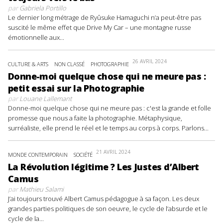
par
Gabriela Portillo
Le dernier long métrage de Ryûsuke Hamaguchi n’a peut-être pas
suscité le même effet que Drive My Car – une montagne russe
émotionnelle aux...
26 AVRIL 2024
CULTURE & ARTS
NON CLASSÉ
PHOTOGRAPHIE
Donne-moi quelque chose qui ne meure pas :
petit essai sur la Photographie
par
Louane Lallemant
Donne-moi quelque chose qui ne meure pas : c'est la grande et folle
promesse que nous a faite la photographie. Métaphysique,
surréaliste, elle prend le réel et le temps au corps à corps. Parlons...
21 AVRIL 2024
MONDE CONTEMPORAIN
SOCIÉTÉ
La Révolution légitime ? Les Justes d’Albert
Camus
par
Mathieu Salami
J’ai toujours trouvé Albert Camus pédagogue à sa façon. Les deux
grandes parties politiques de son oeuvre, le cycle de l’absurde et le
cycle de la...