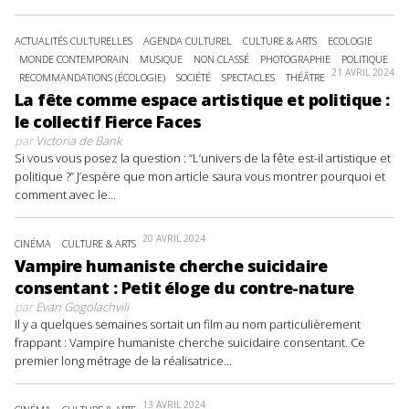
ACTUALITÉS CULTURELLES
AGENDA CULTUREL
CULTURE & ARTS
ECOLOGIE
MONDE CONTEMPORAIN
MUSIQUE
NON CLASSÉ
PHOTOGRAPHIE
POLITIQUE
21 AVRIL 2024
RECOMMANDATIONS (ÉCOLOGIE)
SOCIÉTÉ
SPECTACLES
THÉÂTRE
La fête comme espace artistique et politique :
le collectif Fierce Faces
par
Victoria de Bank
Si vous vous posez la question : “L’univers de la fête est-il artistique et
politique ?” J’espère que mon article saura vous montrer pourquoi et
comment avec le...
20 AVRIL 2024
CINÉMA
CULTURE & ARTS
Vampire humaniste cherche suicidaire
consentant : Petit éloge du contre-nature
par
Evan Gogolachvili
Il y a quelques semaines sortait un film au nom particulièrement
frappant : Vampire humaniste cherche suicidaire consentant. Ce
premier long métrage de la réalisatrice...
13 AVRIL 2024