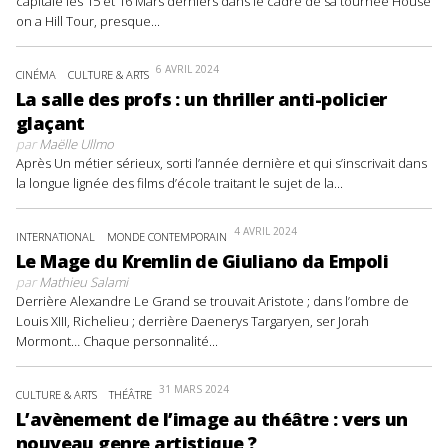
capitale les 15 et 16 Mars derniers dans le cadre de sa tournée House
on a Hill Tour, presque...
6 AVRIL 2024
CINÉMA
CULTURE & ARTS
La salle des profs : un thriller anti-policier
glaçant
par
Maëlle Ullmo
Après Un métier sérieux, sorti l’année dernière et qui s’inscrivait dans
la longue lignée des films d’école traitant le sujet de la...
4 AVRIL 2024
INTERNATIONAL
MONDE CONTEMPORAIN
Le Mage du Kremlin de Giuliano da Empoli
par
Mathieu Salami
Derrière Alexandre Le Grand se trouvait Aristote ; dans l’ombre de
Louis XIII, Richelieu ; derrière Daenerys Targaryen, ser Jorah
Mormont… Chaque personnalité...
31 MARS 2024
CULTURE & ARTS
THÉÂTRE
L’avènement de l’image au théâtre : vers un
nouveau genre artistique ?