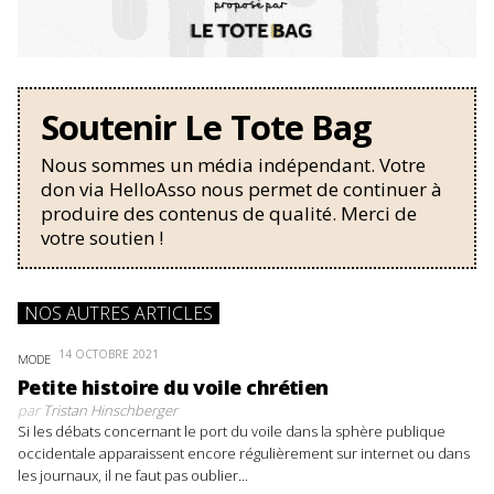
Soutenir Le Tote Bag
Nous sommes un média indépendant. Votre
don via HelloAsso nous permet de continuer à
produire des contenus de qualité. Merci de
votre soutien !
NOS AUTRES ARTICLES
14 OCTOBRE 2021
MODE
Petite histoire du voile chrétien
par
Tristan Hinschberger
Si les débats concernant le port du voile dans la sphère publique
occidentale apparaissent encore régulièrement sur internet ou dans
les journaux, il ne faut pas oublier...