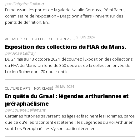
par
Grégoire Suillaud
En poussant les portes de la galerie Natalie Seroussi, Rémi Baert,
commissaire de l’exposition « Dragclown affairs » revient sur des
points de définition. En...
9 JUIN 2024
ACTUALITÉS CULTURELLES
CULTURE & ARTS
Exposition des collections du FIAA du Mans.
par
Anaë Leffray
Du 24 mai au 13 octobre 2024, découvrez l’Exposition des collections
du FIAA du Mans. Un fond de 350 oeuvres de la collection privée de
Lucien Ruimy dont 70 nous sont ici...
26 MAI 2024
CULTURE & ARTS
NON CLASSÉ
En quête du Graal : légendes arthuriennes et
préraphaélisme
par
Louane Lallemant
Certaines histoires traversent les âges et fascinent les Hommes, parce
que ce qu'elles racontent est éternel : les Légendes du Roi Arthur en
sont. Les Préraphaélites s'y sont particulièrement...