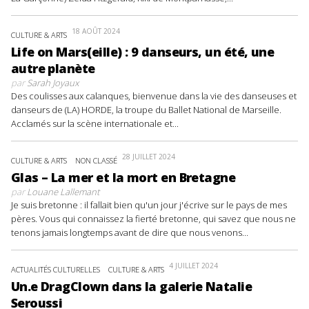
18 AOÛT 2024
CULTURE & ARTS
Life on Mars(eille) : 9 danseurs, un été, une
autre planète
par
Sarah Joyaux
Des coulisses aux calanques, bienvenue dans la vie des danseuses et
danseurs de (LA) HORDE, la troupe du Ballet National de Marseille.
Acclamés sur la scène internationale et...
28 JUILLET 2024
CULTURE & ARTS
NON CLASSÉ
Glas – La mer et la mort en Bretagne
par
Louane Lallemant
Je suis bretonne : il fallait bien qu'un jour j'écrive sur le pays de mes
pères. Vous qui connaissez la fierté bretonne, qui savez que nous ne
tenons jamais longtemps avant de dire que nous venons...
4 JUILLET 2024
ACTUALITÉS CULTURELLES
CULTURE & ARTS
Un.e DragClown dans la galerie Natalie
Seroussi