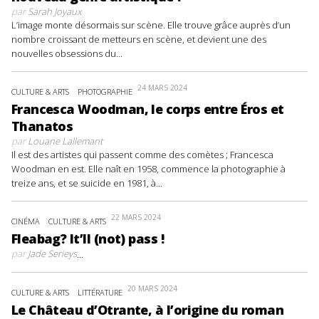
par
Sarah Joyaux
L’image monte désormais sur scène. Elle trouve grâce auprès d’un
nombre croissant de metteurs en scène, et devient une des
nouvelles obsessions du...
24 MARS 2024
CULTURE & ARTS
PHOTOGRAPHIE
Francesca Woodman, le corps entre Éros et
Thanatos
par
Louane Lallemant
Il est des artistes qui passent comme des comètes ; Francesca
Woodman en est. Elle naît en 1958, commence la photographie à
treize ans, et se suicide en 1981, à...
22 MARS 2024
CINÉMA
CULTURE & ARTS
Fleabag? It’ll (not) pass !
par
Jade Serieys
...
20 MARS 2024
CULTURE & ARTS
LITTÉRATURE
Le Château d’Otrante, à l’origine du roman