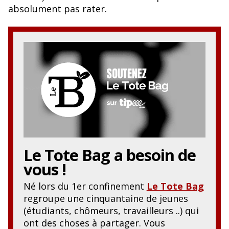
o
y
absolument pas rater.
o
k
Le Tote Bag
a besoin de
vous !
Né lors du 1er confinement
Le Tote Bag
regroupe une cinquantaine de jeunes
(étudiants, chômeurs, travailleurs ..) qui
ont des choses à partager. Vous