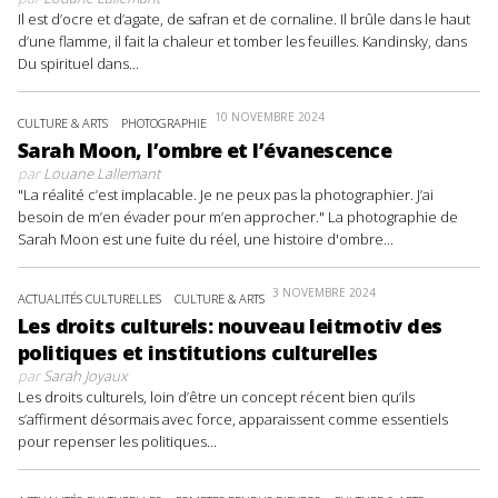
Il est d’ocre et d’agate, de safran et de cornaline. Il brûle dans le haut
d’une flamme, il fait la chaleur et tomber les feuilles. Kandinsky, dans
Du spirituel dans...
10 NOVEMBRE 2024
CULTURE & ARTS
PHOTOGRAPHIE
Sarah Moon, l’ombre et l’évanescence
par
Louane Lallemant
"La réalité c’est implacable. Je ne peux pas la photographier. J’ai
besoin de m’en évader pour m’en approcher." La photographie de
Sarah Moon est une fuite du réel, une histoire d'ombre...
3 NOVEMBRE 2024
ACTUALITÉS CULTURELLES
CULTURE & ARTS
Les droits culturels: nouveau leitmotiv des
politiques et institutions culturelles
par
Sarah Joyaux
Les droits culturels, loin d’être un concept récent bien qu’ils
s’affirment désormais avec force, apparaissent comme essentiels
pour repenser les politiques...