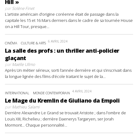
Hill »
par
Solène Finet
L’artiste américain d’origine coréenne était de passage dans la
capitale les 15 et 16 Mars derniers dans le cadre de sa tournée House
on a Hill Tour, presque...
6 AVRIL 2024
CINÉMA
CULTURE & ARTS
La salle des profs : un thriller anti-policier
glaçant
par
Maëlle Ullmo
Après Un métier sérieux, sorti l’année dernière et qui s’inscrivait dans
la longue lignée des films d’école traitant le sujet de la...
4 AVRIL 2024
INTERNATIONAL
MONDE CONTEMPORAIN
Le Mage du Kremlin de Giuliano da Empoli
par
Mathieu Salami
Derrière Alexandre Le Grand se trouvait Aristote ; dans l’ombre de
Louis XIII, Richelieu ; derrière Daenerys Targaryen, ser Jorah
Mormont… Chaque personnalité...