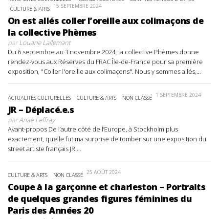
15 SEPTEMBRE 2024
CULTURE & ARTS
On est allés coller l’oreille aux colimaçons de
la collective Phèmes
par
Louane Lallemant
Du 6 septembre au 3 novembre 2024, la collective Phèmes donne
rendez-vous aux Réserves du FRAC Île-de-France pour sa première
exposition, "Coller l'oreille aux colimaçons". Nous y sommes allés,...
1 SEPTEMBRE 2024
ACTUALITÉS CULTURELLES
CULTURE & ARTS
NON CLASSÉ
JR – Déplacé.e.s
par
Anaë Leffray
Avant-propos De l’autre côté de l’Europe, à Stockholm plus
exactement, quelle fut ma surprise de tomber sur une exposition du
street artiste français JR....
25 AOÛT 2024
CULTURE & ARTS
NON CLASSÉ
Coupe à la garçonne et charleston – Portraits
de quelques grandes figures féminines du
Paris des Années 20