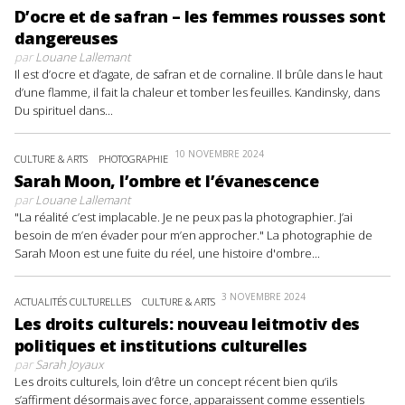
D’ocre et de safran – les femmes rousses sont
dangereuses
par
Louane Lallemant
Il est d’ocre et d’agate, de safran et de cornaline. Il brûle dans le haut
d’une flamme, il fait la chaleur et tomber les feuilles. Kandinsky, dans
Du spirituel dans...
10 NOVEMBRE 2024
CULTURE & ARTS
PHOTOGRAPHIE
Sarah Moon, l’ombre et l’évanescence
par
Louane Lallemant
"La réalité c’est implacable. Je ne peux pas la photographier. J’ai
besoin de m’en évader pour m’en approcher." La photographie de
Sarah Moon est une fuite du réel, une histoire d'ombre...
3 NOVEMBRE 2024
ACTUALITÉS CULTURELLES
CULTURE & ARTS
Les droits culturels: nouveau leitmotiv des
politiques et institutions culturelles
par
Sarah Joyaux
Les droits culturels, loin d’être un concept récent bien qu’ils
s’affirment désormais avec force, apparaissent comme essentiels