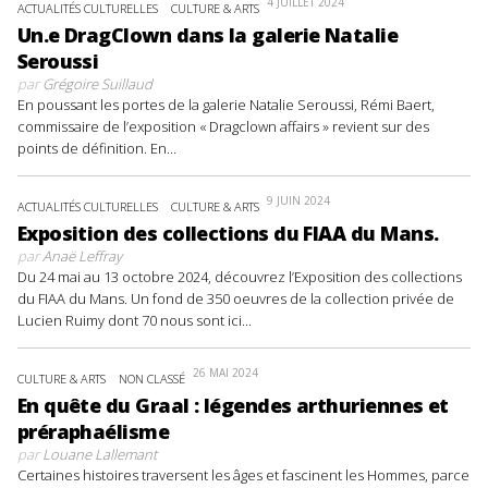
4 JUILLET 2024
ACTUALITÉS CULTURELLES
CULTURE & ARTS
Un.e DragClown dans la galerie Natalie
Seroussi
par
Grégoire Suillaud
En poussant les portes de la galerie Natalie Seroussi, Rémi Baert,
commissaire de l’exposition « Dragclown affairs » revient sur des
points de définition. En...
9 JUIN 2024
ACTUALITÉS CULTURELLES
CULTURE & ARTS
Exposition des collections du FIAA du Mans.
par
Anaë Leffray
Du 24 mai au 13 octobre 2024, découvrez l’Exposition des collections
du FIAA du Mans. Un fond de 350 oeuvres de la collection privée de
Lucien Ruimy dont 70 nous sont ici...
26 MAI 2024
CULTURE & ARTS
NON CLASSÉ
En quête du Graal : légendes arthuriennes et
préraphaélisme
par
Louane Lallemant
Certaines histoires traversent les âges et fascinent les Hommes, parce