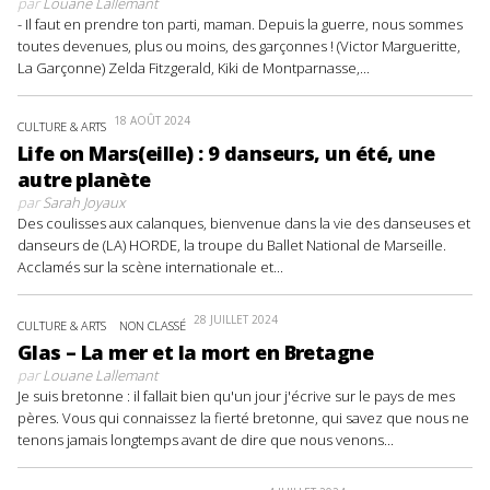
par
Louane Lallemant
- Il faut en prendre ton parti, maman. Depuis la guerre, nous sommes
toutes devenues, plus ou moins, des garçonnes ! (Victor Margueritte,
La Garçonne) Zelda Fitzgerald, Kiki de Montparnasse,...
18 AOÛT 2024
CULTURE & ARTS
Life on Mars(eille) : 9 danseurs, un été, une
autre planète
par
Sarah Joyaux
Des coulisses aux calanques, bienvenue dans la vie des danseuses et
danseurs de (LA) HORDE, la troupe du Ballet National de Marseille.
Acclamés sur la scène internationale et...
28 JUILLET 2024
CULTURE & ARTS
NON CLASSÉ
Glas – La mer et la mort en Bretagne
par
Louane Lallemant
Je suis bretonne : il fallait bien qu'un jour j'écrive sur le pays de mes
pères. Vous qui connaissez la fierté bretonne, qui savez que nous ne
tenons jamais longtemps avant de dire que nous venons...