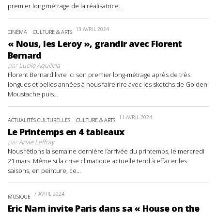
premier long métrage de la réalisatrice...
13 AVRIL 2024
CINÉMA
CULTURE & ARTS
« Nous, les Leroy », grandir avec Florent
Bernard
par
Lucile Aquilina
Florent Bernard livre ici son premier long-métrage après de très
longues et belles années à nous faire rire avec les sketchs de Golden
Moustache puis...
11 AVRIL 2024
ACTUALITÉS CULTURELLES
CULTURE & ARTS
Le Printemps en 4 tableaux
par
Anaë Leffray
Nous fêtions la semaine dernière l’arrivée du printemps, le mercredi
21 mars. Même si la crise climatique actuelle tend à effacer les
saisons, en peinture, ce...
7 AVRIL 2024
MUSIQUE
Eric Nam invite Paris dans sa « House on the