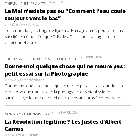
28 AVRIL 2024
CINÉMA
CULTURE & ARTS
Le Mal n’existe pas ou “Comment l’eau coule
toujours vers le bas”
par
Gabriela Portillo
Le dernier long métrage de Ryûsuke Hamaguchi n’a peut-être pas
suscité le même effet que Drive My Car – une montagne russe
émotionnelle aux...
26 AVRIL 2024
CULTURE & ARTS
NON CLASSÉ
PHOTOGRAPHIE
Donne-moi quelque chose qui ne meure pas :
petit essai sur la Photographie
par
Louane Lallemant
Donne-moi quelque chose qui ne meure pas : c'est la grande et folle
promesse que nous a faite la photographie. Métaphysique,
surréaliste, elle prend le réel et le temps au corps à corps. Parlons...
21 AVRIL 2024
MONDE CONTEMPORAIN
SOCIÉTÉ
La Révolution légitime ? Les Justes d’Albert
Camus
par
Mathieu Salami