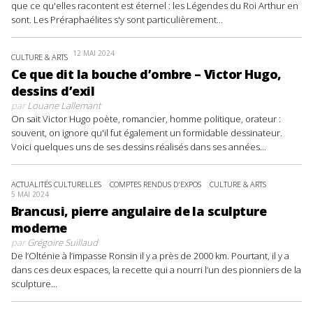
que ce qu'elles racontent est éternel : les Légendes du Roi Arthur en
sont. Les Préraphaélites s'y sont particulièrement...
12 MAI 2024
CULTURE & ARTS
Ce que dit la bouche d’ombre – Victor Hugo,
dessins d’exil
par
Louane Lallemant
On sait Victor Hugo poète, romancier, homme politique, orateur :
souvent, on ignore qu'il fut également un formidable dessinateur.
Voici quelques uns de ses dessins réalisés dans ses années...
ACTUALITÉS CULTURELLES
COMPTES RENDUS D'EXPOS
CULTURE & ARTS
5 MAI 2024
Brancusi, pierre angulaire de la sculpture
moderne
par
Grégoire Suillaud
De l’Olténie à l’impasse Ronsin il y a près de 2000 km. Pourtant, il y a
dans ces deux espaces, la recette qui a nourri l’un des pionniers de la
sculpture...