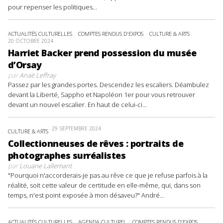
pour repenser les politiques...
ACTUALITÉS CULTURELLES
COMPTES RENDUS D'EXPOS
CULTURE & ARTS
20 OCTOBRE 2024
Harriet Backer prend possession du musée
d’Orsay
par
Anaë Leffray
Passez par les grandes portes. Descendez les escaliers. Déambulez
devant la Liberté, Sappho et Napoléon 1er pour vous retrouver
devant un nouvel escalier. En haut de celui-ci...
29 SEPTEMBRE 2024
CULTURE & ARTS
Collectionneuses de rêves : portraits de
photographes surréalistes
par
Louane Lallemant
"Pourquoi n'accorderais-je pas au rêve ce que je refuse parfois à la
réalité, soit cette valeur de certitude en elle-même, qui, dans son
temps, n'est point exposée à mon désaveu?" André...
ACTUALITÉS CULTURELLES
AGENDA CULTUREL
COMPTES RENDUS D'EXPOS