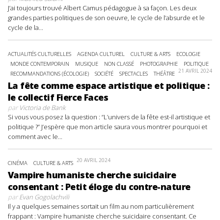
J’ai toujours trouvé Albert Camus pédagogue à sa façon. Les deux
grandes parties politiques de son oeuvre, le cycle de l’absurde et le
cycle de la...
ACTUALITÉS CULTURELLES
AGENDA CULTUREL
CULTURE & ARTS
ECOLOGIE
MONDE CONTEMPORAIN
MUSIQUE
NON CLASSÉ
PHOTOGRAPHIE
POLITIQUE
21 AVRIL 2024
RECOMMANDATIONS (ÉCOLOGIE)
SOCIÉTÉ
SPECTACLES
THÉÂTRE
La fête comme espace artistique et politique :
le collectif Fierce Faces
par
Victoria de Bank
Si vous vous posez la question : “L’univers de la fête est-il artistique et
politique ?” J’espère que mon article saura vous montrer pourquoi et
comment avec le...
20 AVRIL 2024
CINÉMA
CULTURE & ARTS
Vampire humaniste cherche suicidaire
consentant : Petit éloge du contre-nature
par
Evan Gogolachvili
Il y a quelques semaines sortait un film au nom particulièrement
frappant : Vampire humaniste cherche suicidaire consentant. Ce