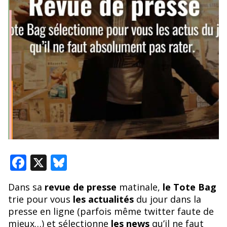
F
X
Bl
ac
u
Dans sa
revue de presse
matinale,
le Tote Bag
e
e
trie pour vous
les actualités
du jour dans la
b
sk
presse en ligne (parfois même twitter faute de
mieux…) et sélectionne
les news
qu’il ne faut