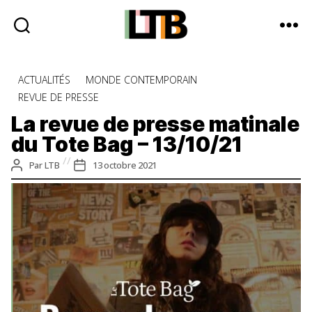
Le
Tote
Catégories
ACTUALITÉS
MONDE CONTEMPORAIN
Bag
REVUE DE PRESSE
-
Média
La revue de presse matinale
d'information
du Tote Bag – 13/10/21
quotidienne
Auteur
Date
Par
LTB
13 octobre 2021
de
de
l’article
l’article