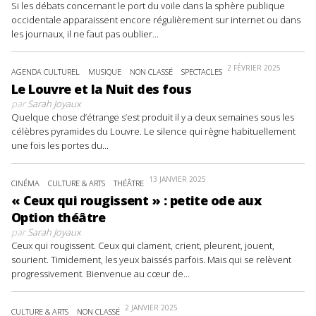
Si les débats concernant le port du voile dans la sphère publique
occidentale apparaissent encore régulièrement sur internet ou dans
les journaux, il ne faut pas oublier...
2 FÉVRIER 2025
AGENDA CULTUREL
MUSIQUE
NON CLASSÉ
SPECTACLES
Le Louvre et la Nuit des fous
par
Sarah Joyaux
Quelque chose d’étrange s’est produit il y a deux semaines sous les
célèbres pyramides du Louvre. Le silence qui règne habituellement
une fois les portes du...
13 JANVIER 2025
CINÉMA
CULTURE & ARTS
THÉÂTRE
« Ceux qui rougissent » : petite ode aux
Option théâtre
par
Sarah Joyaux
Ceux qui rougissent. Ceux qui clament, crient, pleurent, jouent,
sourient. Timidement, les yeux baissés parfois. Mais qui se relèvent
progressivement. Bienvenue au cœur de...
2 JANVIER 2025
CULTURE & ARTS
NON CLASSÉ