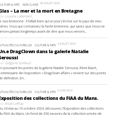
28 JUILLET 2024
CULTURE & ARTS
NON CLASSÉ
Glas – La mer et la mort en Bretagne
par
Louane Lallemant
Je suis bretonne : il fallait bien qu'un jour j'écrive sur le pays de mes
pères. Vous qui connaissez la fierté bretonne, qui savez que nous ne
tenons jamais longtemps avant de dire que nous venons...
4 JUILLET 2024
ACTUALITÉS CULTURELLES
CULTURE & ARTS
Un.e DragClown dans la galerie Natalie
Seroussi
par
Grégoire Suillaud
En poussant les portes de la galerie Natalie Seroussi, Rémi Baert,
commissaire de l’exposition « Dragclown affairs » revient sur des points
de définition. En...
9 JUIN 2024
ACTUALITÉS CULTURELLES
CULTURE & ARTS
Exposition des collections du FIAA du Mans.
par
Anaë Leffray
Du 24 mai au 13 octobre 2024, découvrez l’Exposition des collections
du FIAA du Mans. Un fond de 350 oeuvres de la collection privée de