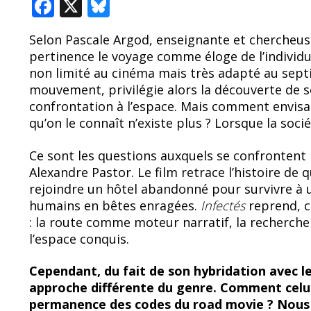
F
X
Bl
ac
u
Selon Pascale Argod, enseignante et chercheuse
e
e
pertinence le voyage comme éloge de l’individua
b
sk
non limité au cinéma mais très adapté au sept
o
y
mouvement, privilégie alors la découverte de s
confrontation à l’espace. Mais comment envisa
o
qu’on le connaît n’existe plus ? Lorsque la soci
k
Ce sont les questions auxquels se confrontent
Alexandre Pastor. Le film retrace l’histoire de 
rejoindre un hôtel abandonné pour survivre à 
humains en bêtes enragées.
Infectés
reprend, c
: la route comme moteur narratif, la recherche
l’espace conquis.
Cependant, du fait de son hybridation avec le
approche différente du genre. Comment celui-
permanence des codes du road movie ? Nous 