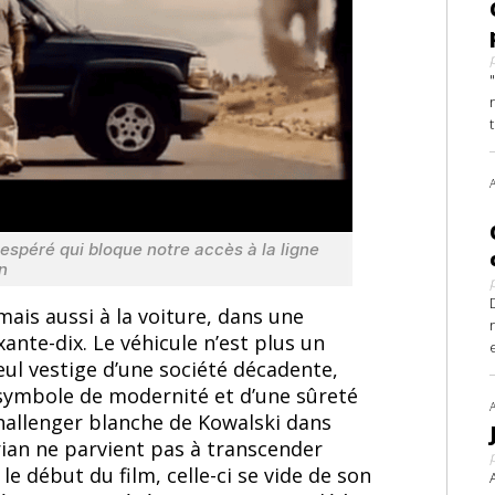
espéré qui bloque notre accès à la ligne
n
mais aussi à la voiture, dans une
ante-dix. Le véhicule n’est plus un
eul vestige d’une société décadente,
i symbole de modernité et d’une sûreté
challenger blanche de Kowalski dans
Brian ne parvient pas à transcender
e début du film, celle-ci se vide de son