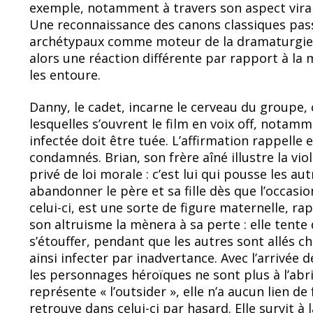
exemple, notamment à travers son aspect viral
Une reconnaissance des canons classiques pass
archétypaux comme moteur de la dramaturgie
alors une réaction différente par rapport à la
les entoure.
Danny, le cadet, incarne le cerveau du groupe, c
lesquelles s’ouvrent le film en voix off, notamm
infectée doit être tuée. L’affirmation rappelle
condamnés. Brian, son frère aîné illustre la v
privé de loi morale : c’est lui qui pousse les a
abandonner le père et sa fille dès que l’occas
celui-ci, est une sorte de figure maternelle, 
son altruisme la mènera à sa perte : elle tente d
s’étouffer, pendant que les autres sont allés c
ainsi infecter par inadvertance. Avec l’arrivée 
les personnages héroïques ne sont plus à l’abri,
représente « l’outsider », elle n’a aucun lien de
retrouve dans celui-ci par hasard. Elle survit à l