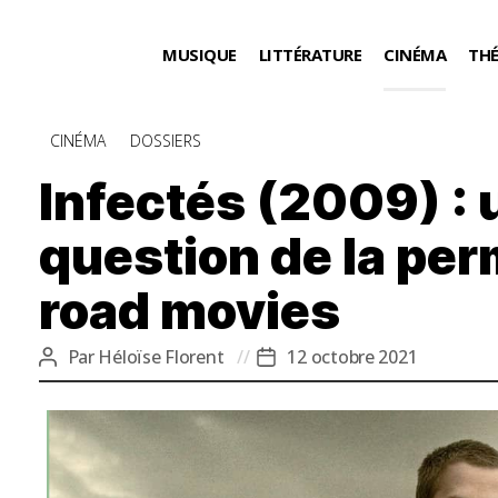
MUSIQUE
LITTÉRATURE
CINÉMA
TH
Catégories
CINÉMA
DOSSIERS
Infectés (2009) : 
question de la pe
road movies
Par
Héloïse Florent
12 octobre 2021
Auteur
Date
de
de
l’article
l’article