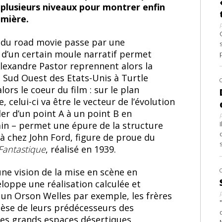
à plusieurs niveaux pour montrer enfin
umière.
 du road movie passe par une
 d’un certain moule narratif permet
 Alexandre Pastor reprennent alors la
 Sud Ouest des Etats-Unis à Turtle
ors le coeur du film : sur le plan
elui-ci va être le vecteur de l’évolution
er d’un point A à un point B en
in – permet une épure de la structure
jà chez John Ford, figure de proue du
Fantastique
, réalisé en 1939.
une vision de la mise en scène en
eloppe une réalisation calculée et
 un Orson Welles par exemple, les frères
thèse de leurs prédécesseurs des
 les grands espaces désertiques,