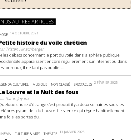
soutien !
NOS AUTRES ARTICLES
14 OCTOBRE 2021
MODE
Petite histoire du voile chrétien
par
Tristan Hinschberger
Si les débats concernant le port du voile dans la sphère publique
occidentale apparaissent encore régulièrement sur internet ou dans
les journaux, il ne faut pas oublier...
2 FÉVRIER 2025
AGENDA CULTUREL
MUSIQUE
NON CLASSÉ
SPECTACLES
Le Louvre et la Nuit des fous
par
Sarah Joyaux
Quelque chose d’étrange s’est produit il y a deux semaines sous les
célèbres pyramides du Louvre. Le silence qui règne habituellement
une fois les portes du...
13 JANVIER 2025
CINÉMA
CULTURE & ARTS
THÉÂTRE