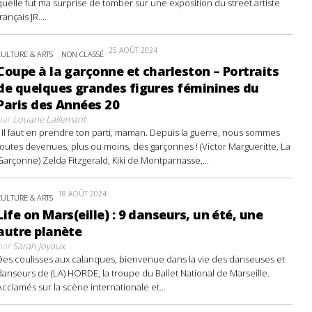
quelle fut ma surprise de tomber sur une exposition du street artiste
français JR....
25 AOÛT 2024
CULTURE & ARTS
NON CLASSÉ
Coupe à la garçonne et charleston – Portraits
de quelques grandes figures féminines du
Paris des Années 20
par
Louane Lallemant
- Il faut en prendre ton parti, maman. Depuis la guerre, nous sommes
toutes devenues, plus ou moins, des garçonnes ! (Victor Margueritte, La
Garçonne) Zelda Fitzgerald, Kiki de Montparnasse,...
18 AOÛT 2024
CULTURE & ARTS
Life on Mars(eille) : 9 danseurs, un été, une
autre planète
par
Sarah Joyaux
Des coulisses aux calanques, bienvenue dans la vie des danseuses et
danseurs de (LA) HORDE, la troupe du Ballet National de Marseille.
Acclamés sur la scène internationale et...