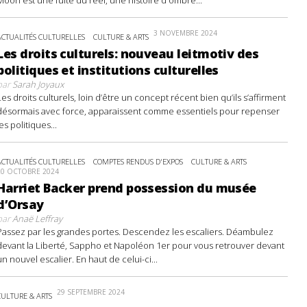
3 NOVEMBRE 2024
ACTUALITÉS CULTURELLES
CULTURE & ARTS
Les droits culturels: nouveau leitmotiv des
politiques et institutions culturelles
par
Sarah Joyaux
Les droits culturels, loin d’être un concept récent bien qu’ils s’affirment
désormais avec force, apparaissent comme essentiels pour repenser
les politiques...
ACTUALITÉS CULTURELLES
COMPTES RENDUS D'EXPOS
CULTURE & ARTS
20 OCTOBRE 2024
Harriet Backer prend possession du musée
d’Orsay
par
Anaë Leffray
Passez par les grandes portes. Descendez les escaliers. Déambulez
devant la Liberté, Sappho et Napoléon 1er pour vous retrouver devant
un nouvel escalier. En haut de celui-ci...
29 SEPTEMBRE 2024
CULTURE & ARTS