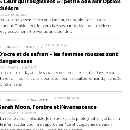
« Ceux qui rougissent » : petite ode aux Option
théâtre
par
Sarah Joyaux
Ceux qui rougissent. Ceux qui clament, crient, pleurent, jouent,
sourient. Timidement, les yeux baissés parfois. Mais qui se relèvent
progressivement. Bienvenue au cœur de...
2 JANVIER 2025
CULTURE & ARTS
NON CLASSÉ
D’ocre et de safran – les femmes rousses sont
dangereuses
par
Louane Lallemant
Il est d’ocre et d’agate, de safran et de cornaline. Il brûle dans le haut
d’une flamme, il fait la chaleur et tomber les feuilles. Kandinsky, dans Du
spirituel dans...
10 NOVEMBRE 2024
CULTURE & ARTS
PHOTOGRAPHIE
Sarah Moon, l’ombre et l’évanescence
par
Louane Lallemant
"La réalité c’est implacable. Je ne peux pas la photographier. J’ai besoin
de m’en évader pour m’en approcher." La photographie de Sarah
Moon est une fuite du réel, une histoire d'ombre...