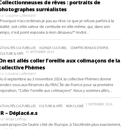
Collectionneuses de rêves : portraits de
photographes surréalistes
par
Louane Lallemant
"Pourquoi n'accorderais-je pas au rêve ce que je refuse parfois à la
réalité, soit cette valeur de certitude en elle-même, qui, dans son
temps, n'est point exposée à mon désaveu?" André...
ACTUALITÉS CULTURELLES
AGENDA CULTUREL
COMPTES RENDUS D'EXPOS
15 SEPTEMBRE 2024
CULTURE & ARTS
On est allés coller l’oreille aux colimaçons de la
collective Phèmes
par
Louane Lallemant
Du 6 septembre au 3 novembre 2024, la collective Phèmes donne
rendez-vous aux Réserves du FRAC Île-de-France pour sa première
exposition, "Coller l'oreille aux colimaçons". Nous y sommes allés,...
1 SEPTEMBRE 2024
ACTUALITÉS CULTURELLES
CULTURE & ARTS
NON CLASSÉ
JR – Déplacé.e.s
par
Anaë Leffray
Avant-propos De l’autre côté de l’Europe, à Stockholm plus exactement,