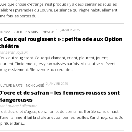
Quelque chose d’étrange s’est produit il y a deux semaines sous les
célèbres pyramides du Louvre. Le silence qui règne habituellement
une fois les portes du...
13 JANVIER 2025
CINÉMA
CULTURE & ARTS
THÉÂTRE
« Ceux qui rougissent » : petite ode aux Option
théâtre
par
Sarah Joyaux
Ceux qui rougissent. Ceux qui clament, crient, pleurent, jouent,
sourient. Timidement, les yeux baissés parfois. Mais qui se relèvent
progressivement. Bienvenue au cœur de...
2 JANVIER 2025
CULTURE & ARTS
NON CLASSÉ
D’ocre et de safran – les femmes rousses sont
dangereuses
par
Louane Lallemant
Il est d’ocre et d’agate, de safran et de cornaline. Il brûle dans le haut
d’une flamme, il fait la chaleur et tomber les feuilles. Kandinsky, dans Du
spirituel dans...