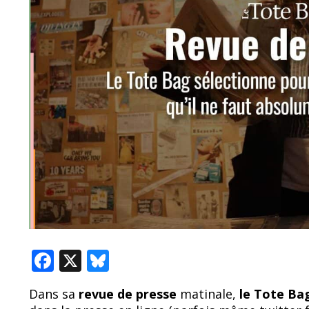
F
X
Bl
ac
u
Dans sa
revue de presse
matinale,
le Tote B
e
e