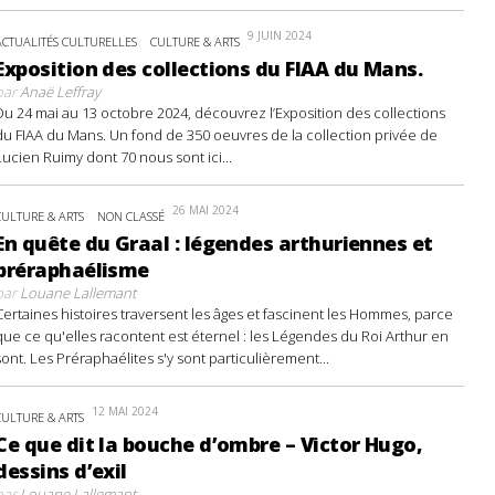
9 JUIN 2024
ACTUALITÉS CULTURELLES
CULTURE & ARTS
Exposition des collections du FIAA du Mans.
par
Anaë Leffray
Du 24 mai au 13 octobre 2024, découvrez l’Exposition des collections
du FIAA du Mans. Un fond de 350 oeuvres de la collection privée de
Lucien Ruimy dont 70 nous sont ici...
26 MAI 2024
CULTURE & ARTS
NON CLASSÉ
En quête du Graal : légendes arthuriennes et
préraphaélisme
par
Louane Lallemant
Certaines histoires traversent les âges et fascinent les Hommes, parce
que ce qu'elles racontent est éternel : les Légendes du Roi Arthur en
sont. Les Préraphaélites s'y sont particulièrement...
12 MAI 2024
CULTURE & ARTS
Ce que dit la bouche d’ombre – Victor Hugo,
dessins d’exil
par
Louane Lallemant