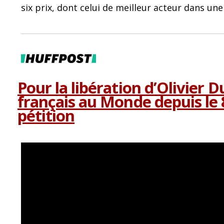
six prix, dont celui de meilleur acteur dans un
Pour la libération d’Olivier D
français au Monde depuis le 8
pétition