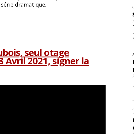
e série dramatique.
ubois, seul otage
 Avril 2021, signer la