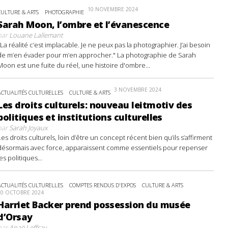
10 NOVEMBRE 2024
CULTURE & ARTS
PHOTOGRAPHIE
Sarah Moon, l’ombre et l’évanescence
par
Louane Lallemant
"La réalité c’est implacable. Je ne peux pas la photographier. J’ai besoin
de m’en évader pour m’en approcher." La photographie de Sarah
Moon est une fuite du réel, une histoire d'ombre...
3 NOVEMBRE 2024
ACTUALITÉS CULTURELLES
CULTURE & ARTS
Les droits culturels: nouveau leitmotiv des
politiques et institutions culturelles
par
Sarah Joyaux
Les droits culturels, loin d’être un concept récent bien qu’ils s’affirment
désormais avec force, apparaissent comme essentiels pour repenser
les politiques...
ACTUALITÉS CULTURELLES
COMPTES RENDUS D'EXPOS
CULTURE & ARTS
20 OCTOBRE 2024
Harriet Backer prend possession du musée
d’Orsay
par
Anaë Leffray