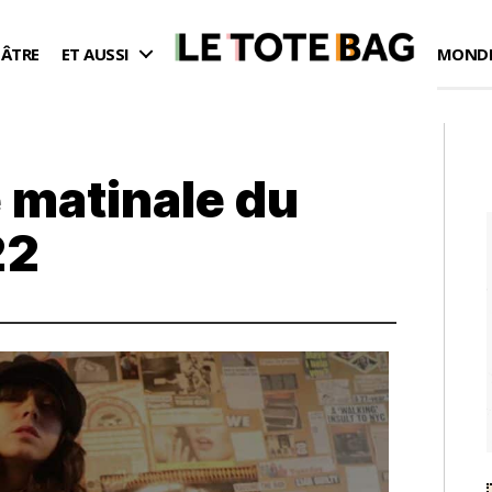
ÉÂTRE
ET AUSSI
MONDE
 matinale du
22