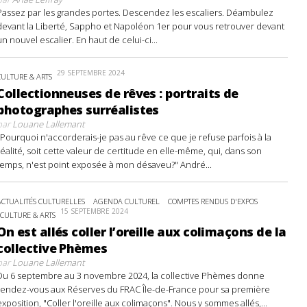
Passez par les grandes portes. Descendez les escaliers. Déambulez
devant la Liberté, Sappho et Napoléon 1er pour vous retrouver devant
un nouvel escalier. En haut de celui-ci...
29 SEPTEMBRE 2024
CULTURE & ARTS
Collectionneuses de rêves : portraits de
photographes surréalistes
par
Louane Lallemant
"Pourquoi n'accorderais-je pas au rêve ce que je refuse parfois à la
réalité, soit cette valeur de certitude en elle-même, qui, dans son
temps, n'est point exposée à mon désaveu?" André...
ACTUALITÉS CULTURELLES
AGENDA CULTUREL
COMPTES RENDUS D'EXPOS
15 SEPTEMBRE 2024
CULTURE & ARTS
On est allés coller l’oreille aux colimaçons de la
collective Phèmes
par
Louane Lallemant
Du 6 septembre au 3 novembre 2024, la collective Phèmes donne
rendez-vous aux Réserves du FRAC Île-de-France pour sa première
exposition, "Coller l'oreille aux colimaçons". Nous y sommes allés,...