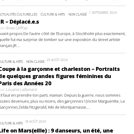
1 SEPTEMBRE 2024
ACTUALITÉS CULTURELLES
CULTURE & ARTS
NON CLASSÉ
JR – Déplacé.e.s
par
Anaë Leffray
Avant-propos De l’autre côté de l’Europe, à Stockholm plus exactement,
quelle fut ma surprise de tomber sur une exposition du street artiste
français JR....
25 AOÛT 2024
CULTURE & ARTS
NON CLASSÉ
Coupe à la garçonne et charleston – Portraits
de quelques grandes figures féminines du
Paris des Années 20
par
Louane Lallemant
- Il faut en prendre ton parti, maman. Depuis la guerre, nous sommes
toutes devenues, plus ou moins, des garçonnes ! (Victor Margueritte, La
Garçonne) Zelda Fitzgerald, Kiki de Montparnasse,...
18 AOÛT 2024
CULTURE & ARTS
Life on Mars(eille) : 9 danseurs, un été, une