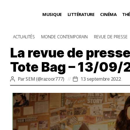
MUSIQUE
LITTÉRATURE
CINÉMA
TH
Catégories
ACTUALITÉS
MONDE CONTEMPORAIN
REVUE DE PRESSE
La revue de presse
Tote Bag – 13/09/
Par
SEM (@razoor777)
13 septembre 2022
Auteur
Date
de
de
l’article
l’article