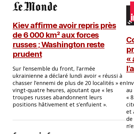
Kiev affirme avoir repris près
de 6 000 km² aux forces
Co
russes ; Washington reste
pr
prudent
«
l’
Sur l’ensemble du front, l’armée
ukrainienne a déclaré lundi avoir « réussi à
chasser l’ennemi de plus de 20 localités » en
Inv
vingt-quatre heures, ajoutant que « les
au
troupes russes abandonnent leurs
« 
positions hâtivement et s’enfuient ».
cit
et 
de
n’e