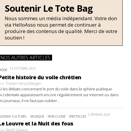
Soutenir Le Tote Bag
Nous sommes un média indépendant. Votre don
via HelloAsso nous permet de continuer à
produire des contenus de qualité. Merci de votre
soutien !
NOS AUTRES ARTICLES
14 OCTOBRE 2021
MODE
Petite histoire du voile chrétien
par
Tristan Hinschberger
Si les débats concernant le port du voile dans la sphère publique
occidentale apparaissent encore régulièrement sur internet ou dans
les journaux, il ne faut pas oublier...
2 FÉVRIER 2025
AGENDA CULTUREL
MUSIQUE
NON CLASSÉ
SPECTACLES
Le Louvre et la Nuit des fous
par
Sarah Joyaux