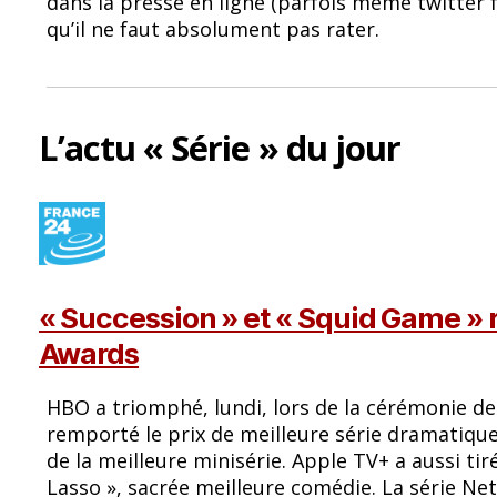
dans la presse en ligne (parfois même twitter
b
sk
qu’il ne faut absolument pas rater.
o
y
o
k
L’actu « Série » du jour
« Succession » et « Squid Game » 
Awards
HBO a triomphé, lundi, lors de la cérémonie de
remporté le prix de meilleure série dramatique
de la meilleure minisérie. Apple TV+ a aussi tir
Lasso », sacrée meilleure comédie. La série Netf