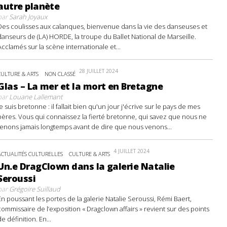
autre planète
par
Sarah Joyaux
Des coulisses aux calanques, bienvenue dans la vie des danseuses et
danseurs de (LA) HORDE, la troupe du Ballet National de Marseille.
Acclamés sur la scène internationale et...
28 JUILLET 2024
CULTURE & ARTS
NON CLASSÉ
Glas – La mer et la mort en Bretagne
par
Louane Lallemant
Je suis bretonne : il fallait bien qu'un jour j'écrive sur le pays de mes
pères. Vous qui connaissez la fierté bretonne, qui savez que nous ne
tenons jamais longtemps avant de dire que nous venons...
4 JUILLET 2024
ACTUALITÉS CULTURELLES
CULTURE & ARTS
Un.e DragClown dans la galerie Natalie
Seroussi
par
Grégoire Suillaud
En poussant les portes de la galerie Natalie Seroussi, Rémi Baert,
commissaire de l’exposition « Dragclown affairs » revient sur des points
de définition. En...