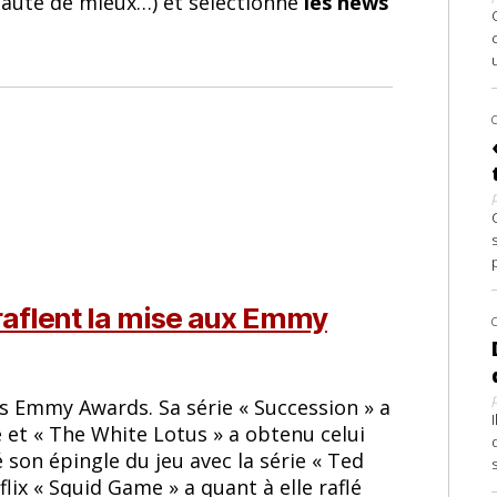
 faute de mieux…) et sélectionne
les news
raflent la mise aux Emmy
s Emmy Awards. Sa série « Succession » a
 et « The White Lotus » a obtenu celui
é son épingle du jeu avec la série « Ted
lix « Squid Game » a quant à elle raflé