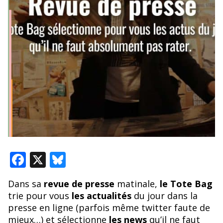
F
X
Bl
ac
u
Dans sa
revue de presse
matinale,
le Tote Bag
e
e
trie pour vous
les actualités
du jour dans la
b
sk
presse en ligne (parfois même twitter faute de
mieux…) et sélectionne
les news
qu’il ne faut