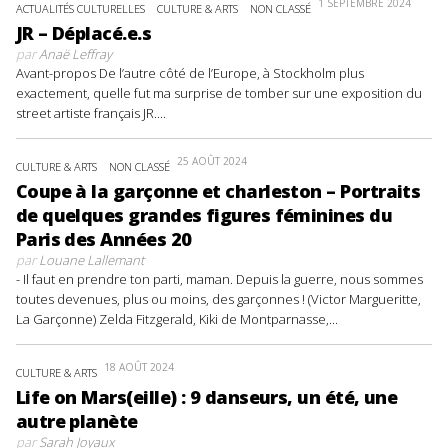
1 SEPTEMBRE 2024
ACTUALITÉS CULTURELLES
CULTURE & ARTS
NON CLASSÉ
JR – Déplacé.e.s
par
Anaë Leffray
Avant-propos De l’autre côté de l’Europe, à Stockholm plus
exactement, quelle fut ma surprise de tomber sur une exposition du
street artiste français JR....
25 AOÛT 2024
CULTURE & ARTS
NON CLASSÉ
Coupe à la garçonne et charleston – Portraits
de quelques grandes figures féminines du
Paris des Années 20
par
Louane Lallemant
- Il faut en prendre ton parti, maman. Depuis la guerre, nous sommes
toutes devenues, plus ou moins, des garçonnes ! (Victor Margueritte,
La Garçonne) Zelda Fitzgerald, Kiki de Montparnasse,...
18 AOÛT 2024
CULTURE & ARTS
Life on Mars(eille) : 9 danseurs, un été, une
autre planète
par
Sarah Joyaux