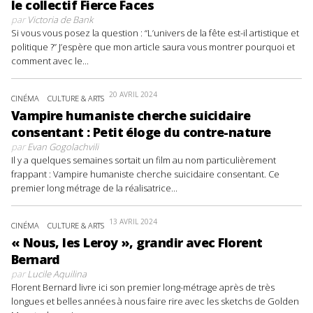
le collectif Fierce Faces
par
Victoria de Bank
Si vous vous posez la question : “L’univers de la fête est-il artistique et
politique ?” J’espère que mon article saura vous montrer pourquoi et
comment avec le...
20 AVRIL 2024
CINÉMA
CULTURE & ARTS
Vampire humaniste cherche suicidaire
consentant : Petit éloge du contre-nature
par
Evan Gogolachvili
Il y a quelques semaines sortait un film au nom particulièrement
frappant : Vampire humaniste cherche suicidaire consentant. Ce
premier long métrage de la réalisatrice...
13 AVRIL 2024
CINÉMA
CULTURE & ARTS
« Nous, les Leroy », grandir avec Florent
Bernard
par
Lucile Aquilina
Florent Bernard livre ici son premier long-métrage après de très
longues et belles années à nous faire rire avec les sketchs de Golden