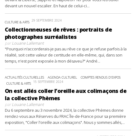
devant un nouvel escalier. En haut de celui-ci...
29 SEPTEMBRE 2024
CULTURE & ARTS
Collectionneuses de rêves : portraits de
photographes surréalistes
par
Louane Lallemant
"Pourquoi n'accorderais-je pas au rêve ce que je refuse parfois à la
réalité, soit cette valeur de certitude en elle-même, qui, dans son
temps, n'est point exposée à mon désaveu?" André...
ACTUALITÉS CULTURELLES
AGENDA CULTUREL
COMPTES RENDUS D'EXPOS
15 SEPTEMBRE 2024
CULTURE & ARTS
On est allés coller l’oreille aux colimaçons de
la collective Phèmes
par
Louane Lallemant
Du 6 septembre au 3 novembre 2024, la collective Phèmes donne
rendez-vous aux Réserves du FRAC Île-de-France pour sa première
exposition, "Coller l'oreille aux colimaçons". Nous y sommes allés,...