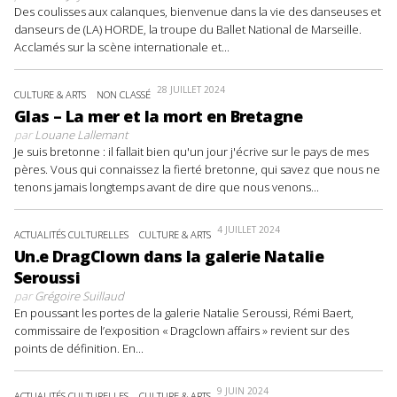
Des coulisses aux calanques, bienvenue dans la vie des danseuses et
danseurs de (LA) HORDE, la troupe du Ballet National de Marseille.
Acclamés sur la scène internationale et...
28 JUILLET 2024
CULTURE & ARTS
NON CLASSÉ
Glas – La mer et la mort en Bretagne
par
Louane Lallemant
Je suis bretonne : il fallait bien qu'un jour j'écrive sur le pays de mes
pères. Vous qui connaissez la fierté bretonne, qui savez que nous ne
tenons jamais longtemps avant de dire que nous venons...
4 JUILLET 2024
ACTUALITÉS CULTURELLES
CULTURE & ARTS
Un.e DragClown dans la galerie Natalie
Seroussi
par
Grégoire Suillaud
En poussant les portes de la galerie Natalie Seroussi, Rémi Baert,
commissaire de l’exposition « Dragclown affairs » revient sur des
points de définition. En...
9 JUIN 2024
ACTUALITÉS CULTURELLES
CULTURE & ARTS