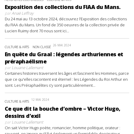
Exposition des collections du FIAA du Mans.
par
Anaë Leffray
Du 24 mai au 13 octobre 2024, découvrez l’Exposition des collections
du FIAA du Mans. Un fond de 350 oeuvres de la collection privée de
Lucien Ruimy dont 70 nous sont ici...
26 MAI 2024
CULTURE & ARTS
NON CLASSÉ
En quête du Graal : légendes arthuriennes et
préraphaélisme
par
Louane Lallemant
Certaines histoires traversent les âges et fascinent les Hommes, parce
que ce qu'elles racontent est éternel : les Légendes du Roi Arthur en
sont. Les Préraphaélites s'y sont particulièrement...
12 MAI 2024
CULTURE & ARTS
Ce que dit la bouche d’ombre – Victor Hugo,
dessins d’exil
par
Louane Lallemant
On sait Victor Hugo poète, romancier, homme politique, orateur :
souvent, on ignore qu'il fut également un formidable dessinateur.