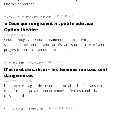
une fois les portes du...
13 JANVIER 2025
CINÉMA
CULTURE & ARTS
THÉÂTRE
« Ceux qui rougissent » : petite ode aux
Option théâtre
par
Sarah Joyaux
Ceux qui rougissent. Ceux qui clament, crient, pleurent, jouent,
sourient. Timidement, les yeux baissés parfois. Mais qui se relèvent
progressivement. Bienvenue au cœur de...
2 JANVIER 2025
CULTURE & ARTS
NON CLASSÉ
D’ocre et de safran – les femmes rousses sont
dangereuses
par
Louane Lallemant
Il est d’ocre et d’agate, de safran et de cornaline. Il brûle dans le haut
d’une flamme, il fait la chaleur et tomber les feuilles. Kandinsky, dans
Du spirituel dans...
10 NOVEMBRE 2024
CULTURE & ARTS
PHOTOGRAPHIE