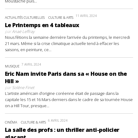
Moustache puis...
11 AVRIL 2024
ACTUALITÉS CULTURELLES
CULTURE & ARTS
Le Printemps en 4 tableaux
par
Anaë Leffray
Nous fêtions la semaine dernière l’arrivée du printemps, le mercredi
21 mars. Même si la crise climatique actuelle tend à effacer les
saisons, en peinture, ce...
7 AVRIL 2024
MUSIQUE
Eric Nam invite Paris dans sa « House on the
Hill »
par
Solène Finet
L’artiste américain d’origine coréenne était de passage dans la
capitale les 15 et 16 Mars derniers dans le cadre de sa tournée House
on a Hill Tour, presque...
6 AVRIL 2024
CINÉMA
CULTURE & ARTS
La salle des profs : un thriller anti-policier
glaçant