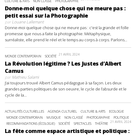
CULTURE & ARTS
NON CLASSÉ
PHOTOGRAPHIE
Donne-moi quelque chose qui ne meure pas :
petit essai sur la Photographie
par
Louane Lallemant
Donne-moi quelque chose qui ne meure pas : c'est la grande et folle
promesse que nous a faite la photographie. Métaphysique,
surréaliste, elle prend le réel et le temps au corps à corps. Parlons...
21 AVRIL 2024
MONDE CONTEMPORAIN
SOCIÉTÉ
La Révolution légitime ? Les Justes d’Albert
Camus
par
Mathieu Salami
J’ai toujours trouvé Albert Camus pédagogue à sa façon. Les deux
grandes parties politiques de son oeuvre, le cycle de l’absurde et le
cycle de la...
ACTUALITÉS CULTURELLES
AGENDA CULTUREL
CULTURE & ARTS
ECOLOGIE
MONDE CONTEMPORAIN
MUSIQUE
NON CLASSÉ
PHOTOGRAPHIE
POLITIQUE
21 AVRIL 2024
RECOMMANDATIONS (ÉCOLOGIE)
SOCIÉTÉ
SPECTACLES
THÉÂTRE
La fête comme espace artistique et politique :