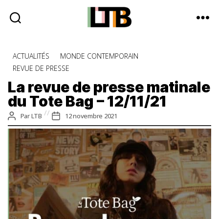
Le
Tote
Catégories
ACTUALITÉS
MONDE CONTEMPORAIN
Bag
REVUE DE PRESSE
-
Média
La revue de presse matinale
d'information
du Tote Bag – 12/11/21
quotidienne
Auteur
Date
Par
LTB
12 novembre 2021
de
de
l’article
l’article