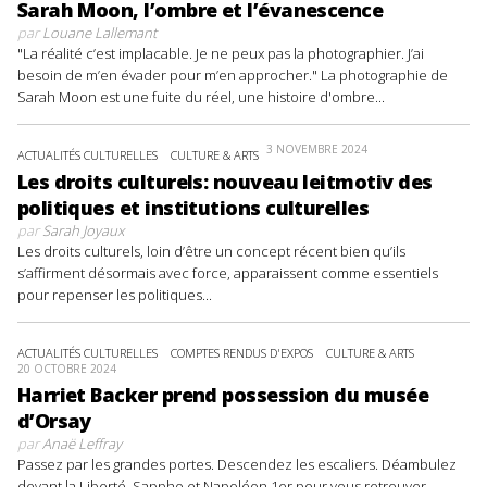
Sarah Moon, l’ombre et l’évanescence
par
Louane Lallemant
"La réalité c’est implacable. Je ne peux pas la photographier. J’ai
besoin de m’en évader pour m’en approcher." La photographie de
Sarah Moon est une fuite du réel, une histoire d'ombre...
3 NOVEMBRE 2024
ACTUALITÉS CULTURELLES
CULTURE & ARTS
Les droits culturels: nouveau leitmotiv des
politiques et institutions culturelles
par
Sarah Joyaux
Les droits culturels, loin d’être un concept récent bien qu’ils
s’affirment désormais avec force, apparaissent comme essentiels
pour repenser les politiques...
ACTUALITÉS CULTURELLES
COMPTES RENDUS D'EXPOS
CULTURE & ARTS
20 OCTOBRE 2024
Harriet Backer prend possession du musée
d’Orsay
par
Anaë Leffray
Passez par les grandes portes. Descendez les escaliers. Déambulez
devant la Liberté, Sappho et Napoléon 1er pour vous retrouver