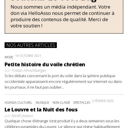
Nous sommes un média indépendant. Votre
don via HelloAsso nous permet de continuer à
produire des contenus de qualité. Merci de
votre soutien !
NOS AUTRES ARTICLES
14 OCTOBRE 2021
MODE
Petite histoire du voile chrétien
par
Tristan Hinschberger
Si les débats concernant le port du voile dans la sphère publique
occidentale apparaissent encore régulièrement sur internet ou dans
les journaux, il ne faut pas oublier...
2 FÉVRIER 2025
AGENDA CULTUREL
MUSIQUE
NON CLASSÉ
SPECTACLES
Le Louvre et la Nuit des fous
par
Sarah Joyaux
Quelque chose d’étrange s’est produit il y a deux semaines sous les
célèbres pyramides du Louvre. Le silence qui règne habituellement