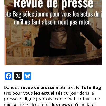
F
X
Bl
ac
u
Dans sa
revue de presse
matinale,
le Tote Bag
e
e
trie pour vous
les actualités
du jour dans la
b
sk
presse en ligne (parfois même twitter faute de
mieux…) et sélectionne
les news
qu’il ne faut