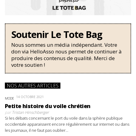
Soutenir Le Tote Bag
Nous sommes un média indépendant. Votre
don via HelloAsso nous permet de continuer à
produire des contenus de qualité. Merci de
votre soutien !
NOS AUTRES ARTICLES
14 OCTOBRE 2021
MODE
Petite histoire du voile chrétien
par
Tristan Hinschberger
Si les débats concernant le port du voile dans la sphère publique
occidentale apparaissent encore régulièrement sur internet ou dans
les journaux, il ne faut pas oublier...