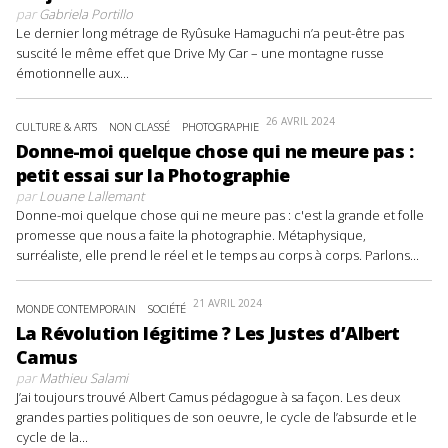
par
Gabriela Portillo
Le dernier long métrage de Ryûsuke Hamaguchi n’a peut-être pas
suscité le même effet que Drive My Car – une montagne russe
émotionnelle aux...
26 AVRIL 2024
CULTURE & ARTS
NON CLASSÉ
PHOTOGRAPHIE
Donne-moi quelque chose qui ne meure pas :
petit essai sur la Photographie
par
Louane Lallemant
Donne-moi quelque chose qui ne meure pas : c'est la grande et folle
promesse que nous a faite la photographie. Métaphysique,
surréaliste, elle prend le réel et le temps au corps à corps. Parlons...
21 AVRIL 2024
MONDE CONTEMPORAIN
SOCIÉTÉ
La Révolution légitime ? Les Justes d’Albert
Camus
par
Mathieu Salami
J’ai toujours trouvé Albert Camus pédagogue à sa façon. Les deux
grandes parties politiques de son oeuvre, le cycle de l’absurde et le
cycle de la...