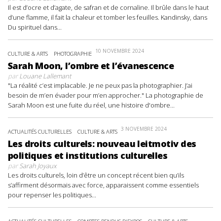
Il est d’ocre et d’agate, de safran et de cornaline. Il brûle dans le haut
d’une flamme, il fait la chaleur et tomber les feuilles. Kandinsky, dans
Du spirituel dans...
10 NOVEMBRE 2024
CULTURE & ARTS
PHOTOGRAPHIE
Sarah Moon, l’ombre et l’évanescence
par
Louane Lallemant
"La réalité c’est implacable. Je ne peux pas la photographier. J’ai
besoin de m’en évader pour m’en approcher." La photographie de
Sarah Moon est une fuite du réel, une histoire d'ombre...
3 NOVEMBRE 2024
ACTUALITÉS CULTURELLES
CULTURE & ARTS
Les droits culturels: nouveau leitmotiv des
politiques et institutions culturelles
par
Sarah Joyaux
Les droits culturels, loin d’être un concept récent bien qu’ils
s’affirment désormais avec force, apparaissent comme essentiels
pour repenser les politiques...