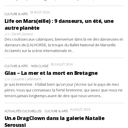
18 AOÛT 2024
CULTURE & ARTS
Life on Mars(eille) : 9 danseurs, un été, une
autre planète
par
Sarah Joyaux
Des coulisses aux calanques, bienvenue dans la vie des danseuses et
danseurs de (LA) HORDE, la troupe du Ballet National de Marseille.
Acclamés sur la scène internationale et...
28 JUILLET 2024
CULTURE & ARTS
NON CLASSÉ
Glas – La mer et la mort en Bretagne
par
Louane Lallemant
Je suis bretonne : il fallait bien qu'un jour j'écrive sur le pays de mes
pères. Vous qui connaissez la fierté bretonne, qui savez que nous ne
tenons jamais longtemps avant de dire que nous venons...
4 JUILLET 2024
ACTUALITÉS CULTURELLES
CULTURE & ARTS
Un.e DragClown dans la galerie Natalie
Seroussi