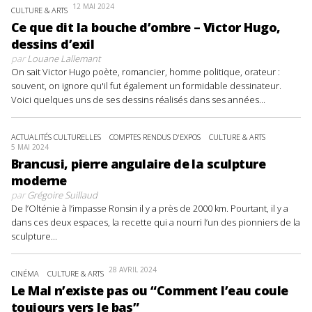
12 MAI 2024
CULTURE & ARTS
Ce que dit la bouche d’ombre – Victor Hugo,
dessins d’exil
par
Louane Lallemant
On sait Victor Hugo poète, romancier, homme politique, orateur :
souvent, on ignore qu'il fut également un formidable dessinateur.
Voici quelques uns de ses dessins réalisés dans ses années...
ACTUALITÉS CULTURELLES
COMPTES RENDUS D'EXPOS
CULTURE & ARTS
5 MAI 2024
Brancusi, pierre angulaire de la sculpture
moderne
par
Grégoire Suillaud
De l’Olténie à l’impasse Ronsin il y a près de 2000 km. Pourtant, il y a
dans ces deux espaces, la recette qui a nourri l’un des pionniers de la
sculpture...
28 AVRIL 2024
CINÉMA
CULTURE & ARTS
Le Mal n’existe pas ou “Comment l’eau coule
toujours vers le bas”