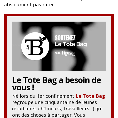
o
y
absolument pas rater.
o
k
Le Tote Bag
a besoin de
vous !
Né lors du 1er confinement
Le Tote Bag
regroupe une cinquantaine de jeunes
(étudiants, chômeurs, travailleurs ..) qui
ont des choses à partager. Vous