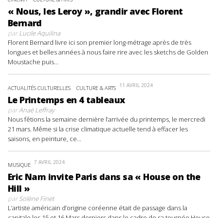
« Nous, les Leroy », grandir avec Florent
Bernard
par
Lucile Aquilina
Florent Bernard livre ici son premier long-métrage après de très
longues et belles années à nous faire rire avec les sketchs de Golden
Moustache puis...
11 AVRIL 2024
ACTUALITÉS CULTURELLES
CULTURE & ARTS
Le Printemps en 4 tableaux
par
Anaë Leffray
Nous fêtions la semaine dernière l’arrivée du printemps, le mercredi
21 mars. Même si la crise climatique actuelle tend à effacer les
saisons, en peinture, ce...
7 AVRIL 2024
MUSIQUE
Eric Nam invite Paris dans sa « House on the
Hill »
par
Solène Finet
L’artiste américain d’origine coréenne était de passage dans la
capitale les 15 et 16 Mars derniers dans le cadre de sa tournée House