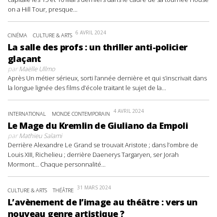
on a Hill Tour, presque...
6 AVRIL 2024
CINÉMA
CULTURE & ARTS
La salle des profs : un thriller anti-policier
glaçant
par
Maëlle Ullmo
Après Un métier sérieux, sorti l’année dernière et qui s’inscrivait dans
la longue lignée des films d’école traitant le sujet de la...
4 AVRIL 2024
INTERNATIONAL
MONDE CONTEMPORAIN
Le Mage du Kremlin de Giuliano da Empoli
par
Mathieu Salami
Derrière Alexandre Le Grand se trouvait Aristote ; dans l’ombre de
Louis XIII, Richelieu ; derrière Daenerys Targaryen, ser Jorah
Mormont… Chaque personnalité...
31 MARS 2024
CULTURE & ARTS
THÉÂTRE
L’avènement de l’image au théâtre : vers un
nouveau genre artistique ?