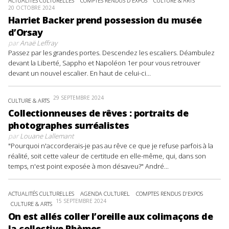
ACTUALITÉS CULTURELLES
COMPTES RENDUS D'EXPOS
CULTURE & ARTS
20 OCTOBRE 2024
Harriet Backer prend possession du musée
d’Orsay
par
Anaë Leffray
Passez par les grandes portes. Descendez les escaliers. Déambulez
devant la Liberté, Sappho et Napoléon 1er pour vous retrouver
devant un nouvel escalier. En haut de celui-ci...
29 SEPTEMBRE 2024
CULTURE & ARTS
Collectionneuses de rêves : portraits de
photographes surréalistes
par
Louane Lallemant
"Pourquoi n'accorderais-je pas au rêve ce que je refuse parfois à la
réalité, soit cette valeur de certitude en elle-même, qui, dans son
temps, n'est point exposée à mon désaveu?" André...
ACTUALITÉS CULTURELLES
AGENDA CULTUREL
COMPTES RENDUS D'EXPOS
15 SEPTEMBRE 2024
CULTURE & ARTS
On est allés coller l’oreille aux colimaçons de
la collective Phèmes