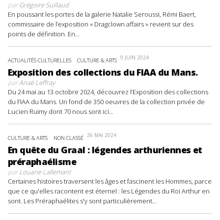
par
Grégoire Suillaud
En poussant les portes de la galerie Natalie Seroussi, Rémi Baert,
commissaire de l’exposition « Dragclown affairs » revient sur des
points de définition. En...
9 JUIN 2024
ACTUALITÉS CULTURELLES
CULTURE & ARTS
Exposition des collections du FIAA du Mans.
par
Anaë Leffray
Du 24 mai au 13 octobre 2024, découvrez l’Exposition des collections
du FIAA du Mans. Un fond de 350 oeuvres de la collection privée de
Lucien Ruimy dont 70 nous sont ici...
26 MAI 2024
CULTURE & ARTS
NON CLASSÉ
En quête du Graal : légendes arthuriennes et
préraphaélisme
par
Louane Lallemant
Certaines histoires traversent les âges et fascinent les Hommes, parce
que ce qu'elles racontent est éternel : les Légendes du Roi Arthur en
sont. Les Préraphaélites s'y sont particulièrement...