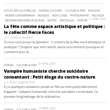
ACTUALITÉS CULTURELLES
AGENDA CULTUREL
CULTURE & ARTS
ECOLOGIE
MONDE CONTEMPORAIN
MUSIQUE
NON CLASSÉ
PHOTOGRAPHIE
POLITIQUE
21 AVRIL 2024
RECOMMANDATIONS (ÉCOLOGIE)
SOCIÉTÉ
SPECTACLES
THÉÂTRE
La fête comme espace artistique et politique :
le collectif Fierce Faces
par
Victoria de Bank
Si vous vous posez la question : “L’univers de la fête est-il artistique et
politique ?” J’espère que mon article saura vous montrer pourquoi et
comment avec le...
20 AVRIL 2024
CINÉMA
CULTURE & ARTS
Vampire humaniste cherche suicidaire
consentant : Petit éloge du contre-nature
par
Evan Gogolachvili
Il y a quelques semaines sortait un film au nom particulièrement
frappant : Vampire humaniste cherche suicidaire consentant. Ce
premier long métrage de la réalisatrice...
13 AVRIL 2024
CINÉMA
CULTURE & ARTS