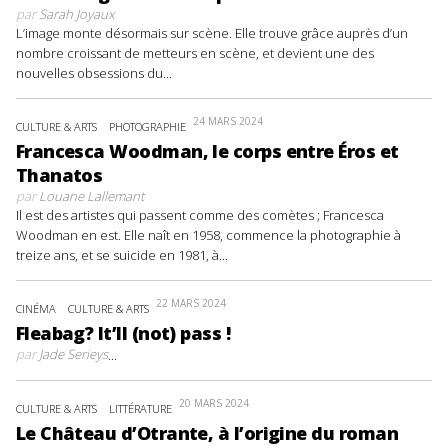
par
Sarah Joyaux
L’image monte désormais sur scène. Elle trouve grâce auprès d’un
nombre croissant de metteurs en scène, et devient une des
nouvelles obsessions du...
24 MARS 2024
CULTURE & ARTS
PHOTOGRAPHIE
Francesca Woodman, le corps entre Éros et
Thanatos
par
Louane Lallemant
Il est des artistes qui passent comme des comètes ; Francesca
Woodman en est. Elle naît en 1958, commence la photographie à
treize ans, et se suicide en 1981, à...
22 MARS 2024
CINÉMA
CULTURE & ARTS
Fleabag? It’ll (not) pass !
par
Jade Serieys
...
20 MARS 2024
CULTURE & ARTS
LITTÉRATURE
Le Château d’Otrante, à l’origine du roman