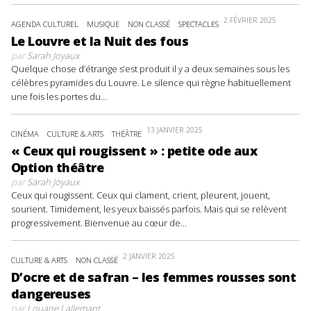
2 FÉVRIER 2025
AGENDA CULTUREL
MUSIQUE
NON CLASSÉ
SPECTACLES
Le Louvre et la Nuit des fous
par
Sarah Joyaux
Quelque chose d’étrange s’est produit il y a deux semaines sous les
célèbres pyramides du Louvre. Le silence qui règne habituellement
une fois les portes du...
13 JANVIER 2025
CINÉMA
CULTURE & ARTS
THÉÂTRE
« Ceux qui rougissent » : petite ode aux
Option théâtre
par
Sarah Joyaux
Ceux qui rougissent. Ceux qui clament, crient, pleurent, jouent,
sourient. Timidement, les yeux baissés parfois. Mais qui se relèvent
progressivement. Bienvenue au cœur de...
2 JANVIER 2025
CULTURE & ARTS
NON CLASSÉ
D’ocre et de safran – les femmes rousses sont
dangereuses
par
Louane Lallemant