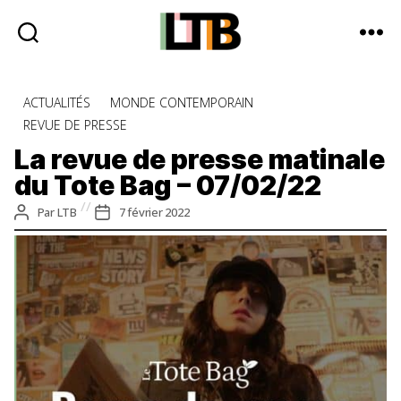
Le
Tote
Catégories
ACTUALITÉS
MONDE CONTEMPORAIN
Bag
REVUE DE PRESSE
-
Média
La revue de presse matinale
d'information
du Tote Bag – 07/02/22
quotidienne
Auteur
Date
Par
LTB
7 février 2022
de
de
l’article
l’article