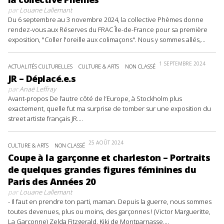
par
Louane Lallemant
Du 6 septembre au 3 novembre 2024, la collective Phèmes donne
rendez-vous aux Réserves du FRAC Île-de-France pour sa première
exposition, "Coller l'oreille aux colimaçons". Nous y sommes allés,...
1 SEPTEMBRE 2024
ACTUALITÉS CULTURELLES
CULTURE & ARTS
NON CLASSÉ
JR – Déplacé.e.s
par
Anaë Leffray
Avant-propos De l’autre côté de l’Europe, à Stockholm plus
exactement, quelle fut ma surprise de tomber sur une exposition du
street artiste français JR....
25 AOÛT 2024
CULTURE & ARTS
NON CLASSÉ
Coupe à la garçonne et charleston – Portraits
de quelques grandes figures féminines du
Paris des Années 20
par
Louane Lallemant
- Il faut en prendre ton parti, maman. Depuis la guerre, nous sommes
toutes devenues, plus ou moins, des garçonnes ! (Victor Margueritte,
La Garçonne) Zelda Fitzgerald, Kiki de Montparnasse,...