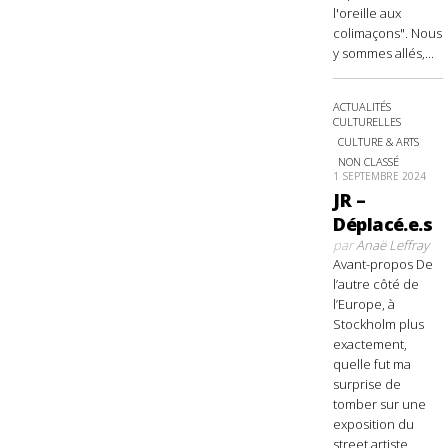
l'oreille aux
colimaçons". Nous
y sommes allés,...
ACTUALITÉS
CULTURELLES
CULTURE & ARTS
NON CLASSÉ
1 SEPTEMBRE 2024
JR –
Déplacé.e.s
par
Anaë Leffray
Avant-propos De
l’autre côté de
l’Europe, à
Stockholm plus
exactement,
quelle fut ma
surprise de
tomber sur une
exposition du
street artiste