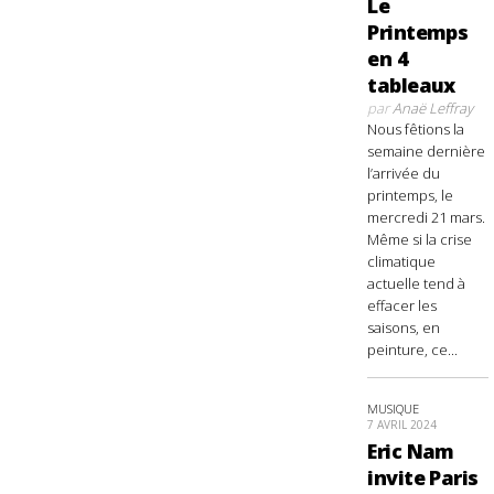
Le
Printemps
en 4
tableaux
par
Anaë Leffray
Nous fêtions la
semaine dernière
l’arrivée du
printemps, le
mercredi 21 mars.
Même si la crise
climatique
actuelle tend à
effacer les
saisons, en
peinture, ce...
MUSIQUE
7 AVRIL 2024
Eric Nam
invite Paris