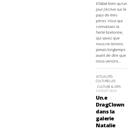
il fallait bien qu'un
jour j'écrive sur le
pays de mes
pères. Vous qui
connaissez la
fierté bretonne,
qui savez que
nous ne tenons
jamais longtemps
avant de dire que
nous venons...
ACTUALITÉS
CULTURELLES
CULTURE & ARTS
4 JUILLET 2024
Un.e
DragClown
dans la
galerie
Natalie