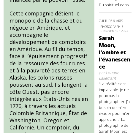
Du spirituel dans...
Cette compagnie détient le
monopole de la chasse et du
CULTURE & ARTS
négoce en Amérique, et
PHOTOGRAPHIE
10 NOVEMBRE 2024
accompagne le
Sarah
développement de comptoirs
Moon,
en Amérique. Au fil du temps,
l’ombre et
face à l’épuisement progressif
l’évanescen
de la ressource des fourrures
ce
et à la pauvreté des terres en
par
Louane
Alaska, les colons russes
Lallemant
"La réalité c’est
poussent au sud. Ils longent la
implacable. Je ne
côte Ouest, pas encore
peux pas la
intégrée aux États-Unis nés en
photographier. J’ai
1776, à travers les actuels
besoin de m’en
Colombie Britannique, État de
évader pour m’en
approcher." La
Washington, Oregon et
photographie de
Californie. Un comptoir, du
Sarah Moon est