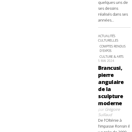
quelques uns de
ses dessins
réalisés dans ses
années...
ACTUALITÉS
CULTURELLES
COMPTES RENDUS
D'EXPOS
CULTURE & ARTS
5 MAI 2024
Brancusi,
pierre
angulaire
de la
sculpture
moderne
par
Grégoire
Suillaud
De l’Olténie à
l’impasse Ronsin il
y a près de 2000