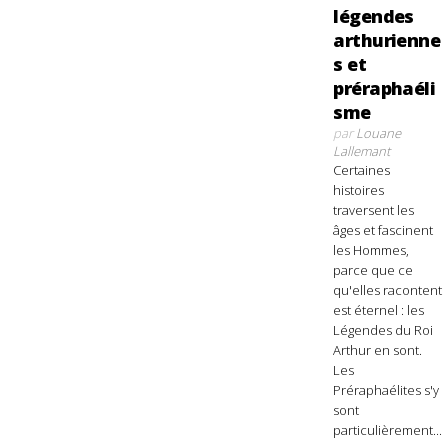
légendes
arthurienne
s et
préraphaéli
sme
par
Louane
Lallemant
Certaines
histoires
traversent les
âges et fascinent
les Hommes,
parce que ce
qu'elles racontent
est éternel : les
Légendes du Roi
Arthur en sont.
Les
Préraphaélites s'y
sont
particulièrement...