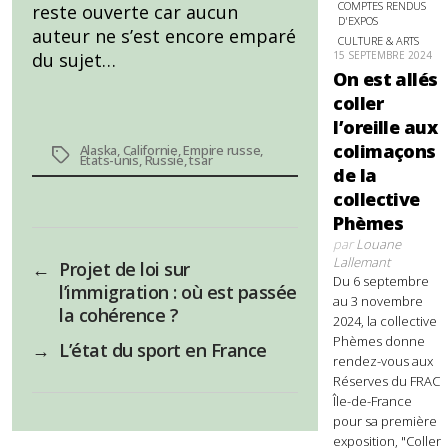
COMPTES RENDUS
reste ouverte car aucun
D'EXPOS
auteur ne s’est encore emparé
CULTURE & ARTS
du sujet…
15 SEPTEMBRE 2024
On est allés
coller
l’oreille aux
colimaçons
Alaska
,
Californie
,
Empire russe
,
Étiquettes
Etats-unis
,
Russie
,
tsar
de la
collective
Phèmes
par
Louane
Lallemant
←
Projet de loi sur
Du 6 septembre
l’immigration : où est passée
au 3 novembre
la cohérence ?
2024, la collective
Phèmes donne
→
L’état du sport en France
rendez-vous aux
Réserves du FRAC
Île-de-France
pour sa première
exposition, "Coller