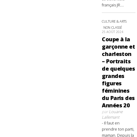
français JR....
CULTURE & ARTS
NON CLASSÉ
25 AOÛT 2024
Coupe à la
garçonne et
charleston
– Portraits
de quelques
grandes
figures
féminines
du Paris des
Années 20
par
Louane
Lallemant
- Il faut en
prendre ton parti,
maman. Depuis la