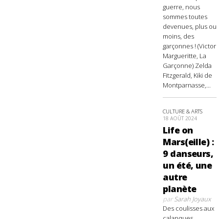
guerre, nous
sommes toutes
devenues, plus ou
moins, des
garçonnes ! (Victor
Margueritte, La
Garçonne) Zelda
Fitzgerald, Kiki de
Montparnasse,...
CULTURE & ARTS
18 AOÛT 2024
Life on
Mars(eille) :
9 danseurs,
un été, une
autre
planète
par
Sarah Joyaux
Des coulisses aux
calanques,