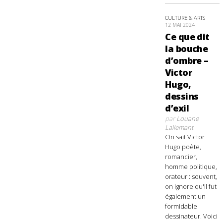
CULTURE & ARTS
12 MAI 2024
Ce que dit
la bouche
d’ombre –
Victor
Hugo,
dessins
d’exil
par
Louane
Lallemant
On sait Victor
Hugo poète,
romancier,
homme politique,
orateur : souvent,
on ignore qu'il fut
également un
formidable
dessinateur. Voici