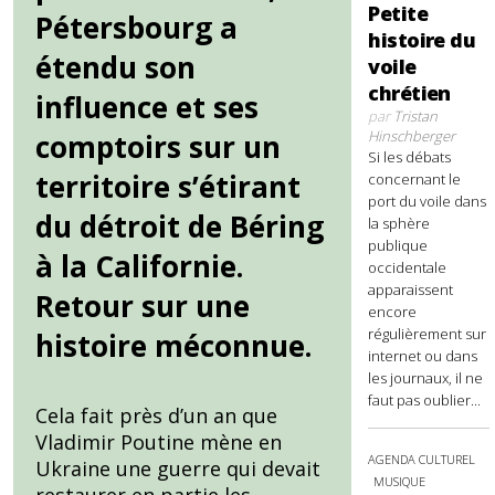
Petite
Pétersbourg a
histoire du
étendu son
voile
chrétien
influence et ses
par
Tristan
Hinschberger
comptoirs sur un
Si les débats
territoire s’étirant
concernant le
port du voile dans
du détroit de Béring
la sphère
publique
à la Californie.
occidentale
apparaissent
Retour sur une
encore
régulièrement sur
histoire méconnue.
internet ou dans
les journaux, il ne
faut pas oublier...
Cela fait près d’un an que
Vladimir Poutine mène en
AGENDA CULTUREL
Ukraine une guerre qui devait
MUSIQUE