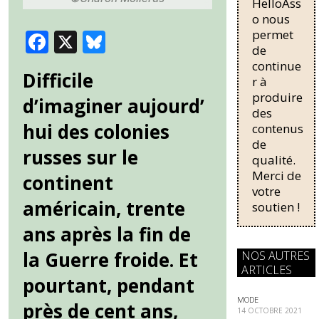
HelloAss
nécessaire
o nous
pour une
permet
F
X
Bl
régularisati
de
on,
ac
u
continue
passant
Difficile
e
e
r à
de trois...
produire
d’imaginer aujourd’
b
sk
des
o
y
hui des colonies
contenus
de
o
russes sur le
qualité.
k
Merci de
continent
votre
américain, trente
soutien !
ans après la fin de
la Guerre froide. Et
NOS AUTRES
ARTICLES
pourtant, pendant
MODE
près de cent ans,
14 OCTOBRE 2021