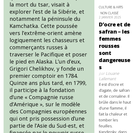
la mort du tsar, visait à
CULTURE & ARTS
explorer l’est de la Sibérie, et
NON CLASSÉ
notamment la péninsule du
2 JANVIER 2025
D’ocre et de
Kamchatka. Cette poussée
safran – les
vers l’extrême-orient amène
femmes
logiquement les chasseurs et
rousses
commerçants russes à
sont
traverser le Pacifique et poser
dangereuse
le pied en Alaska. L’un d’eux,
s
Grigori Chelikhov, y fonde un
par
Louane
premier comptoir en 1784.
Lallemant
Quinze ans plus tard, en 1799,
Il est d’ocre et
il participe à la fondation
d’agate, de safran
d’une « Compagnie russe
et de cornaline. Il
brûle dans le haut
d’Amérique », sur le modèle
d’une flamme, il
des Compagnies européennes
fait la chaleur et
qui ont pris possession d’une
tomber les
partie de l’Asie du Sud-est, et
feuilles.
financée par le pouvoir russe.
Kandinsky, dans