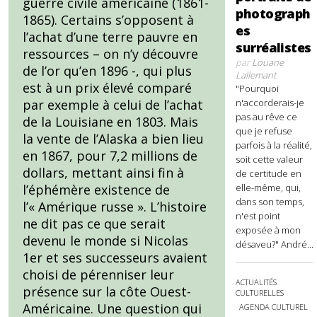
guerre civile américaine (1861-
photograph
1865). Certains s’opposent à
es
l’achat d’une terre pauvre en
surréalistes
ressources – on n’y découvre
par
Louane
de l’or qu’en 1896 -, qui plus
Lallemant
est à un prix élevé comparé
"Pourquoi
par exemple à celui de l’achat
n'accorderais-je
pas au rêve ce
de la Louisiane en 1803. Mais
que je refuse
la vente de l’Alaska a bien lieu
parfois à la réalité,
en 1867, pour 7,2 millions de
soit cette valeur
dollars, mettant ainsi fin à
de certitude en
l’éphémère existence de
elle-même, qui,
dans son temps,
l’« Amérique russe ». L’histoire
n'est point
ne dit pas ce que serait
exposée à mon
devenu le monde si Nicolas
désaveu?" André...
1er et ses successeurs avaient
choisi de pérenniser leur
ACTUALITÉS
présence sur la côte Ouest-
CULTURELLES
Américaine. Une question qui
AGENDA CULTUREL