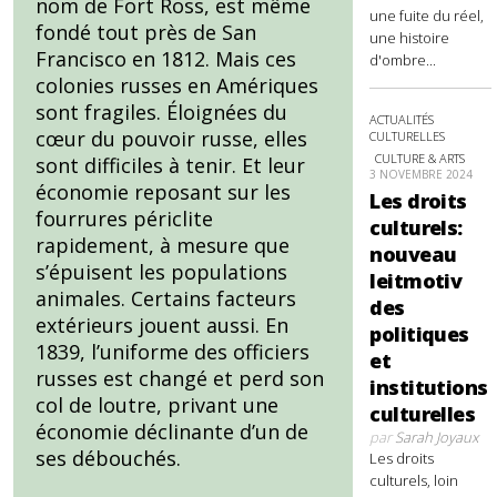
nom de Fort Ross, est même
une fuite du réel,
fondé tout près de San
une histoire
Francisco en 1812. Mais ces
d'ombre...
colonies russes en Amériques
sont fragiles. Éloignées du
ACTUALITÉS
cœur du pouvoir russe, elles
CULTURELLES
CULTURE & ARTS
sont difficiles à tenir. Et leur
3 NOVEMBRE 2024
économie reposant sur les
Les droits
fourrures périclite
culturels:
rapidement, à mesure que
nouveau
s’épuisent les populations
leitmotiv
animales. Certains facteurs
des
extérieurs jouent aussi. En
politiques
1839, l’uniforme des officiers
et
russes est changé et perd son
institutions
col de loutre, privant une
culturelles
économie déclinante d’un de
par
Sarah Joyaux
ses débouchés.
Les droits
culturels, loin