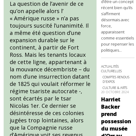
d’être un concept
La question de l’avenir de ce
récent bien qu’ils
qu’on appelle alors l’
s’affirment
« Amérique russe » n’a pas
désormais avec
toujours suscité l’unanimité. Il
force,
a même été question d’une
apparaissent
comme essentiels
expansion durable sur le
pour repenser les
continent, à partir de Fort
politiques...
Ross. Mais les tenants locaux
de cette ligne, appartenant à
ACTUALITÉS
la mouvance décembriste – du
CULTURELLES
nom d’une insurrection datant
COMPTES RENDUS
D'EXPOS
de 1825 qui voulait réformer le
CULTURE & ARTS
régime tsariste autocrate -,
20 OCTOBRE 2024
sont écartés par le tsar
Harriet
Nicolas 1er. Ce dernier se
Backer
désintéresse de ces colonies
prend
jugées trop lointaines, alors
possession
que la Compagnie russe
du musée
d’Amérique voit ses revenus
d’Orsay