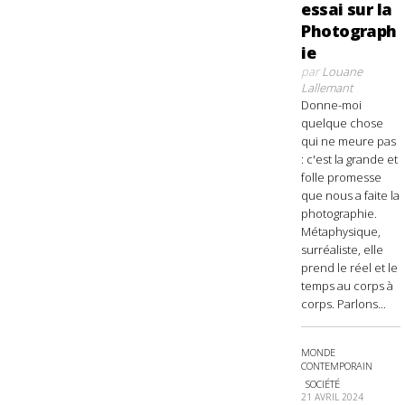
essai sur la
Photograph
ie
par
Louane
Lallemant
Donne-moi
quelque chose
qui ne meure pas
: c'est la grande et
folle promesse
que nous a faite la
photographie.
Métaphysique,
surréaliste, elle
prend le réel et le
temps au corps à
corps. Parlons...
MONDE
CONTEMPORAIN
SOCIÉTÉ
21 AVRIL 2024