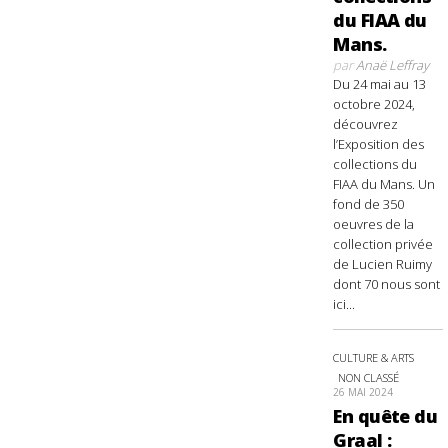
du FIAA du
Mans.
par
Anaë Leffray
Du 24 mai au 13
octobre 2024,
découvrez
l’Exposition des
collections du
FIAA du Mans. Un
fond de 350
oeuvres de la
collection privée
de Lucien Ruimy
dont 70 nous sont
ici...
CULTURE & ARTS
NON CLASSÉ
26 MAI 2024
En quête du
Graal :