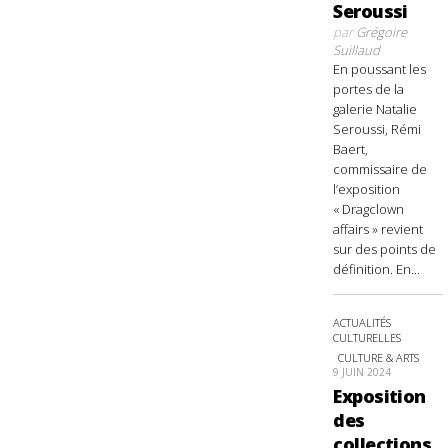
Seroussi
par
Grégoire
Suillaud
En poussant les
portes de la
galerie Natalie
Seroussi, Rémi
Baert,
commissaire de
l’exposition
« Dragclown
affairs » revient
sur des points de
définition. En...
ACTUALITÉS
CULTURELLES
CULTURE & ARTS
9 JUIN 2024
Exposition
des
collections