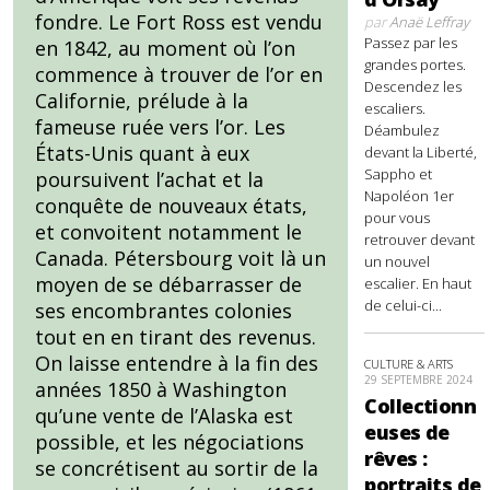
fondre. Le Fort Ross est vendu
par
Anaë Leffray
Passez par les
en 1842, au moment où l’on
grandes portes.
commence à trouver de l’or en
Descendez les
Californie, prélude à la
escaliers.
fameuse ruée vers l’or. Les
Déambulez
États-Unis quant à eux
devant la Liberté,
Sappho et
poursuivent l’achat et la
Napoléon 1er
conquête de nouveaux états,
pour vous
et convoitent notamment le
retrouver devant
Canada. Pétersbourg voit là un
un nouvel
moyen de se débarrasser de
escalier. En haut
de celui-ci...
ses encombrantes colonies
tout en en tirant des revenus.
On laisse entendre à la fin des
CULTURE & ARTS
29 SEPTEMBRE 2024
années 1850 à Washington
Collectionn
qu’une vente de l’Alaska est
euses de
possible, et les négociations
rêves :
se concrétisent au sortir de la
portraits de