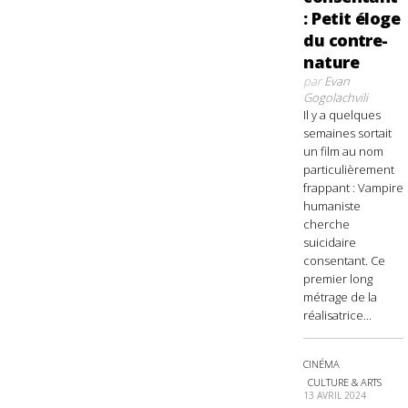
: Petit éloge
du contre-
nature
par
Evan
Gogolachvili
Il y a quelques
semaines sortait
un film au nom
particulièrement
frappant : Vampire
humaniste
cherche
suicidaire
consentant. Ce
premier long
métrage de la
réalisatrice...
CINÉMA
CULTURE & ARTS
13 AVRIL 2024