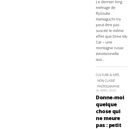
Le dernier long
métrage de
Ryûsuke
Hamaguchi n’a
peut-être pas
suscité le même
effet que Drive My
Car – une
montagne russe
émotionnelle
aux...
CULTURE & ARTS
NON CLASSÉ
PHOTOGRAPHIE
26 AVRIL 2024
Donne-moi
quelque
chose qui
ne meure
pas : petit