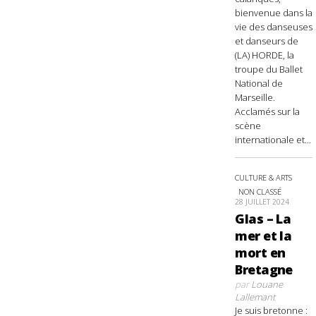
bienvenue dans la
vie des danseuses
et danseurs de
(LA) HORDE, la
troupe du Ballet
National de
Marseille.
Acclamés sur la
scène
internationale et...
CULTURE & ARTS
NON CLASSÉ
28 JUILLET 2024
Glas – La
mer et la
mort en
Bretagne
par
Louane
Lallemant
Je suis bretonne :