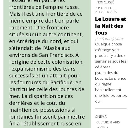
restaurer en partie les
NON CLASSÉ
frontières de l’empire russe.
SPECTACLES
2 FÉVRIER 2025
Mais il est une frontière de ce
Le Louvre et
même empire dont on parle
la Nuit des
rarement. Une frontière
fous
située sur un autre continent,
par
Sarah Joyaux
en Amérique du nord, et qui
Quelque chose
s’étendait de l’Alaska aux
d’étrange s’est
environs de San Francisco. À
produit il y a deux
l’origine de cette colonisation,
semaines sous les
célèbres
l’expansionnisme des tsars
pyramides du
successifs et un attrait pour
Louvre. Le silence
les fourrures du Pacifique, en
qui règne
particulier celle des loutres de
habituellement
mer. La disparition de ces
une fois les portes
du...
dernières et le coût du
maintien de possessions si
lointaines finissent par mettre
CINÉMA
CULTURE & ARTS
fin à l’établissement russe en
THÉÂTRE