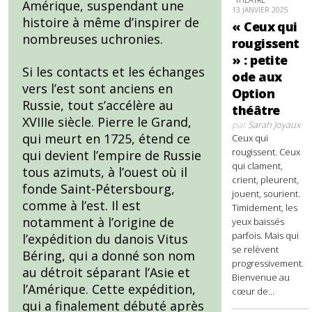
Amérique, suspendant une
13 JANVIER 2025
histoire à même d’inspirer de
« Ceux qui
nombreuses uchronies.
rougissent
» : petite
Si les contacts et les échanges
ode aux
vers l’est sont anciens en
Option
Russie, tout s’accélère au
théâtre
XVIIIe siècle. Pierre le Grand,
par
Sarah Joyaux
qui meurt en 1725, étend ce
Ceux qui
rougissent. Ceux
qui devient l’empire de Russie
qui clament,
tous azimuts, à l’ouest où il
crient, pleurent,
fonde Saint-Pétersbourg,
jouent, sourient.
comme à l’est. Il est
Timidement, les
notamment à l’origine de
yeux baissés
parfois. Mais qui
l’expédition du danois Vitus
se relèvent
Béring, qui a donné son nom
progressivement.
au détroit séparant l’Asie et
Bienvenue au
l’Amérique. Cette expédition,
cœur de...
qui a finalement débuté après