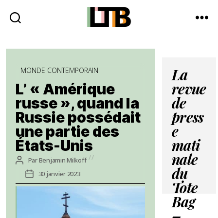
Le
Tote
Bag
Catégories
-
MONDE CONTEMPORAIN
La
Média
L’ « Amérique
revue
d'information
russe », quand la
quotidienne
de
Russie possédait
press
une partie des
e
États-Unis
mati
nale
Auteur
Par
Benjamin Milkoff
de
du
Date
30 janvier 2023
l’article
de
Tote
l’article
Bag
–