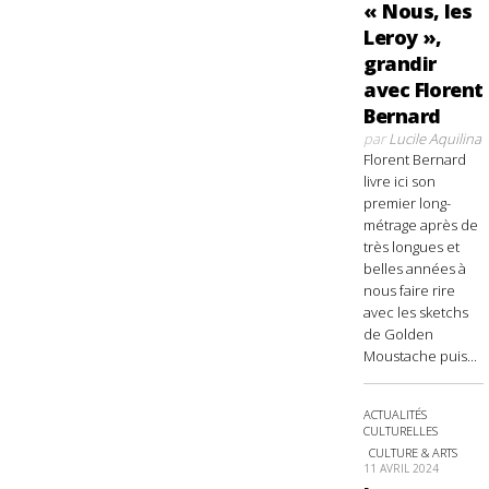
« Nous, les
Leroy »,
grandir
avec Florent
Bernard
par
Lucile Aquilina
Florent Bernard
livre ici son
premier long-
métrage après de
très longues et
belles années à
nous faire rire
avec les sketchs
de Golden
Moustache puis...
ACTUALITÉS
CULTURELLES
CULTURE & ARTS
11 AVRIL 2024