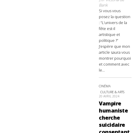
Bank
Si vous vous
posez la question
: “L’univers de la
fête est-il
artistique et
politique ?”
J’espère que mon
article saura vous
montrer pourquoi
et comment avec
le...
CINÉMA
CULTURE & ARTS
20 AVRIL 2024
Vampire
humaniste
cherche
suicidaire
consentant