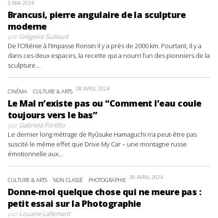
5 MAI 2024
Brancusi, pierre angulaire de la sculpture
moderne
par
Grégoire Suillaud
De l’Olténie à l’impasse Ronsin il y a près de 2000 km. Pourtant, il y a
dans ces deux espaces, la recette qui a nourri l’un des pionniers de la
sculpture...
28 AVRIL 2024
CINÉMA
CULTURE & ARTS
Le Mal n’existe pas ou “Comment l’eau coule
toujours vers le bas”
par
Gabriela Portillo
Le dernier long métrage de Ryûsuke Hamaguchi n’a peut-être pas
suscité le même effet que Drive My Car – une montagne russe
émotionnelle aux...
26 AVRIL 2024
CULTURE & ARTS
NON CLASSÉ
PHOTOGRAPHIE
Donne-moi quelque chose qui ne meure pas :
petit essai sur la Photographie
par
Louane Lallemant