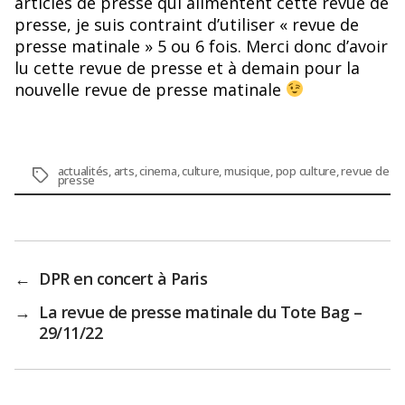
articles de presse qui alimentent cette revue de
presse, je suis contraint d’utiliser « revue de
presse matinale » 5 ou 6 fois. Merci donc d’avoir
lu cette revue de presse et à demain pour la
nouvelle revue de presse matinale
actualités
,
arts
,
cinema
,
culture
,
musique
,
pop culture
,
revue de
Étiquettes
presse
←
DPR en concert à Paris
→
La revue de presse matinale du Tote Bag –
29/11/22