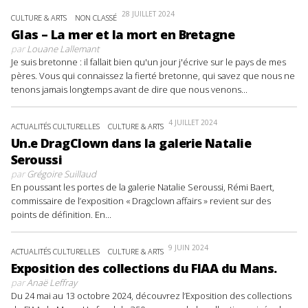
28 JUILLET 2024
CULTURE & ARTS
NON CLASSÉ
Glas – La mer et la mort en Bretagne
par
Louane Lallemant
Je suis bretonne : il fallait bien qu'un jour j'écrive sur le pays de mes
pères. Vous qui connaissez la fierté bretonne, qui savez que nous ne
tenons jamais longtemps avant de dire que nous venons...
4 JUILLET 2024
ACTUALITÉS CULTURELLES
CULTURE & ARTS
Un.e DragClown dans la galerie Natalie
Seroussi
par
Grégoire Suillaud
En poussant les portes de la galerie Natalie Seroussi, Rémi Baert,
commissaire de l’exposition « Dragclown affairs » revient sur des
points de définition. En...
9 JUIN 2024
ACTUALITÉS CULTURELLES
CULTURE & ARTS
Exposition des collections du FIAA du Mans.
par
Anaë Leffray
Du 24 mai au 13 octobre 2024, découvrez l’Exposition des collections