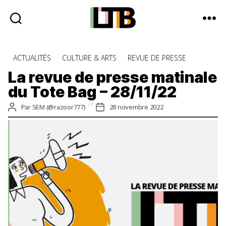
Le
Tote
Catégories
ACTUALITÉS
CULTURE & ARTS
REVUE DE PRESSE
Bag
-
La revue de presse matinale
Média
du Tote Bag – 28/11/22
d'information
quotidienne
Auteur
Date
Par
SEM (@razoor777)
28 novembre 2022
de
de
l’article
l’article