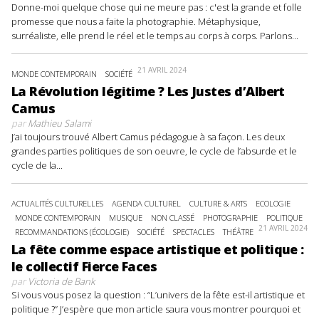
Donne-moi quelque chose qui ne meure pas : c'est la grande et folle
promesse que nous a faite la photographie. Métaphysique,
surréaliste, elle prend le réel et le temps au corps à corps. Parlons...
21 AVRIL 2024
MONDE CONTEMPORAIN
SOCIÉTÉ
La Révolution légitime ? Les Justes d’Albert
Camus
par
Mathieu Salami
J’ai toujours trouvé Albert Camus pédagogue à sa façon. Les deux
grandes parties politiques de son oeuvre, le cycle de l’absurde et le
cycle de la...
ACTUALITÉS CULTURELLES
AGENDA CULTUREL
CULTURE & ARTS
ECOLOGIE
MONDE CONTEMPORAIN
MUSIQUE
NON CLASSÉ
PHOTOGRAPHIE
POLITIQUE
21 AVRIL 2024
RECOMMANDATIONS (ÉCOLOGIE)
SOCIÉTÉ
SPECTACLES
THÉÂTRE
La fête comme espace artistique et politique :
le collectif Fierce Faces
par
Victoria de Bank
Si vous vous posez la question : “L’univers de la fête est-il artistique et
politique ?” J’espère que mon article saura vous montrer pourquoi et