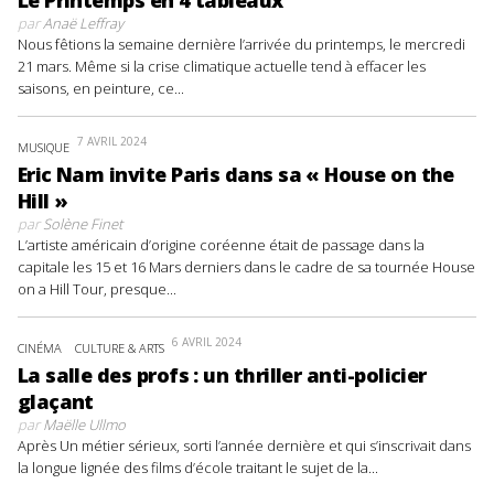
Le Printemps en 4 tableaux
par
Anaë Leffray
Nous fêtions la semaine dernière l’arrivée du printemps, le mercredi
21 mars. Même si la crise climatique actuelle tend à effacer les
saisons, en peinture, ce...
7 AVRIL 2024
MUSIQUE
Eric Nam invite Paris dans sa « House on the
Hill »
par
Solène Finet
L’artiste américain d’origine coréenne était de passage dans la
capitale les 15 et 16 Mars derniers dans le cadre de sa tournée House
on a Hill Tour, presque...
6 AVRIL 2024
CINÉMA
CULTURE & ARTS
La salle des profs : un thriller anti-policier
glaçant
par
Maëlle Ullmo
Après Un métier sérieux, sorti l’année dernière et qui s’inscrivait dans
la longue lignée des films d’école traitant le sujet de la...