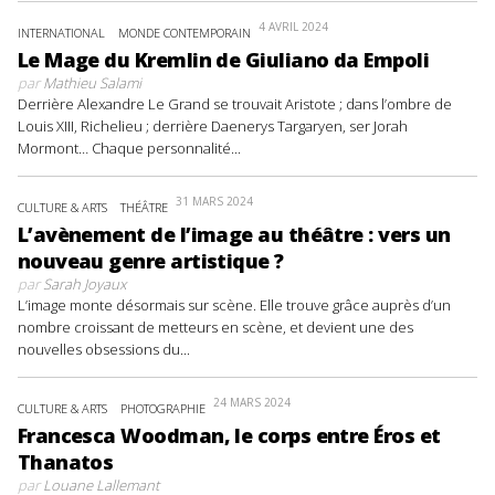
4 AVRIL 2024
INTERNATIONAL
MONDE CONTEMPORAIN
Le Mage du Kremlin de Giuliano da Empoli
par
Mathieu Salami
Derrière Alexandre Le Grand se trouvait Aristote ; dans l’ombre de
Louis XIII, Richelieu ; derrière Daenerys Targaryen, ser Jorah
Mormont… Chaque personnalité...
31 MARS 2024
CULTURE & ARTS
THÉÂTRE
L’avènement de l’image au théâtre : vers un
nouveau genre artistique ?
par
Sarah Joyaux
L’image monte désormais sur scène. Elle trouve grâce auprès d’un
nombre croissant de metteurs en scène, et devient une des
nouvelles obsessions du...
24 MARS 2024
CULTURE & ARTS
PHOTOGRAPHIE
Francesca Woodman, le corps entre Éros et
Thanatos
par
Louane Lallemant