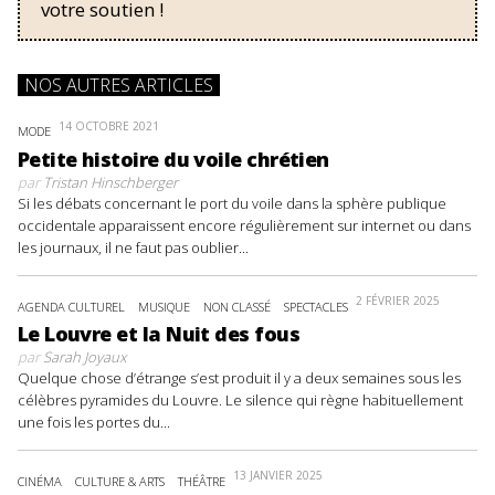
votre soutien !
NOS AUTRES ARTICLES
14 OCTOBRE 2021
MODE
Petite histoire du voile chrétien
par
Tristan Hinschberger
Si les débats concernant le port du voile dans la sphère publique
occidentale apparaissent encore régulièrement sur internet ou dans
les journaux, il ne faut pas oublier...
2 FÉVRIER 2025
AGENDA CULTUREL
MUSIQUE
NON CLASSÉ
SPECTACLES
Le Louvre et la Nuit des fous
par
Sarah Joyaux
Quelque chose d’étrange s’est produit il y a deux semaines sous les
célèbres pyramides du Louvre. Le silence qui règne habituellement
une fois les portes du...
13 JANVIER 2025
CINÉMA
CULTURE & ARTS
THÉÂTRE