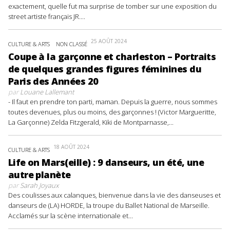
exactement, quelle fut ma surprise de tomber sur une exposition du
street artiste français JR....
25 AOÛT 2024
CULTURE & ARTS
NON CLASSÉ
Coupe à la garçonne et charleston – Portraits
de quelques grandes figures féminines du
Paris des Années 20
par
Louane Lallemant
- Il faut en prendre ton parti, maman. Depuis la guerre, nous sommes
toutes devenues, plus ou moins, des garçonnes ! (Victor Margueritte,
La Garçonne) Zelda Fitzgerald, Kiki de Montparnasse,...
18 AOÛT 2024
CULTURE & ARTS
Life on Mars(eille) : 9 danseurs, un été, une
autre planète
par
Sarah Joyaux
Des coulisses aux calanques, bienvenue dans la vie des danseuses et
danseurs de (LA) HORDE, la troupe du Ballet National de Marseille.
Acclamés sur la scène internationale et...