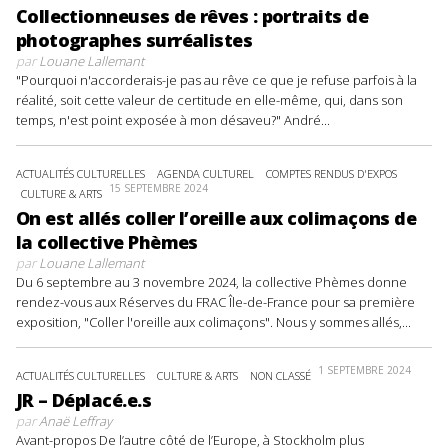
Collectionneuses de rêves : portraits de
photographes surréalistes
par
Louane Lallemant
"Pourquoi n'accorderais-je pas au rêve ce que je refuse parfois à la
réalité, soit cette valeur de certitude en elle-même, qui, dans son
temps, n'est point exposée à mon désaveu?" André...
ACTUALITÉS CULTURELLES
AGENDA CULTUREL
COMPTES RENDUS D'EXPOS
15 SEPTEMBRE 2024
CULTURE & ARTS
On est allés coller l’oreille aux colimaçons de
la collective Phèmes
par
Louane Lallemant
Du 6 septembre au 3 novembre 2024, la collective Phèmes donne
rendez-vous aux Réserves du FRAC Île-de-France pour sa première
exposition, "Coller l'oreille aux colimaçons". Nous y sommes allés,...
1 SEPTEMBRE 2024
ACTUALITÉS CULTURELLES
CULTURE & ARTS
NON CLASSÉ
JR – Déplacé.e.s
par
Anaë Leffray
Avant-propos De l’autre côté de l’Europe, à Stockholm plus