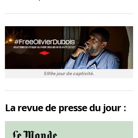
o
k
599e jour de captivité.
La
revue de presse
du jour :