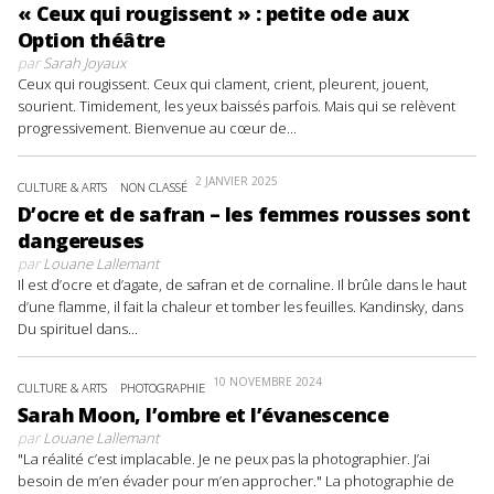
« Ceux qui rougissent » : petite ode aux
Option théâtre
par
Sarah Joyaux
Ceux qui rougissent. Ceux qui clament, crient, pleurent, jouent,
sourient. Timidement, les yeux baissés parfois. Mais qui se relèvent
progressivement. Bienvenue au cœur de...
2 JANVIER 2025
CULTURE & ARTS
NON CLASSÉ
D’ocre et de safran – les femmes rousses sont
dangereuses
par
Louane Lallemant
Il est d’ocre et d’agate, de safran et de cornaline. Il brûle dans le haut
d’une flamme, il fait la chaleur et tomber les feuilles. Kandinsky, dans
Du spirituel dans...
10 NOVEMBRE 2024
CULTURE & ARTS
PHOTOGRAPHIE
Sarah Moon, l’ombre et l’évanescence
par
Louane Lallemant
"La réalité c’est implacable. Je ne peux pas la photographier. J’ai
besoin de m’en évader pour m’en approcher." La photographie de