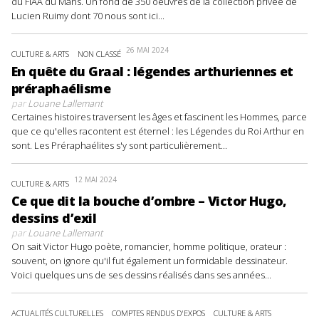
du FIAA du Mans. Un fond de 350 oeuvres de la collection privée de
Lucien Ruimy dont 70 nous sont ici...
26 MAI 2024
CULTURE & ARTS
NON CLASSÉ
En quête du Graal : légendes arthuriennes et
préraphaélisme
par
Louane Lallemant
Certaines histoires traversent les âges et fascinent les Hommes, parce
que ce qu'elles racontent est éternel : les Légendes du Roi Arthur en
sont. Les Préraphaélites s'y sont particulièrement...
12 MAI 2024
CULTURE & ARTS
Ce que dit la bouche d’ombre – Victor Hugo,
dessins d’exil
par
Louane Lallemant
On sait Victor Hugo poète, romancier, homme politique, orateur :
souvent, on ignore qu'il fut également un formidable dessinateur.
Voici quelques uns de ses dessins réalisés dans ses années...
ACTUALITÉS CULTURELLES
COMPTES RENDUS D'EXPOS
CULTURE & ARTS