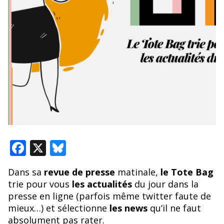
F
X
Bl
ac
u
Dans sa
revue de presse
matinale,
le Tote Bag
e
e
trie pour vous
les actualités
du jour dans la
b
sk
presse en ligne (parfois même twitter faute de
o
y
mieux…) et sélectionne
les news
qu’il ne faut
absolument pas rater.