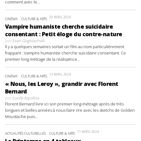
comment avec le...
20 AVRIL 2024
CINÉMA
CULTURE & ARTS
Vampire humaniste cherche suicidaire
consentant : Petit éloge du contre-nature
par
Evan Gogolachvili
Il y a quelques semaines sortait un film au nom particulièrement
frappant : Vampire humaniste cherche suicidaire consentant. Ce
premier long métrage de la réalisatrice...
13 AVRIL 2024
CINÉMA
CULTURE & ARTS
« Nous, les Leroy », grandir avec Florent
Bernard
par
Lucile Aquilina
Florent Bernard livre ici son premier long-métrage après de très
longues et belles années à nous faire rire avec les sketchs de Golden
Moustache puis...
11 AVRIL 2024
ACTUALITÉS CULTURELLES
CULTURE & ARTS