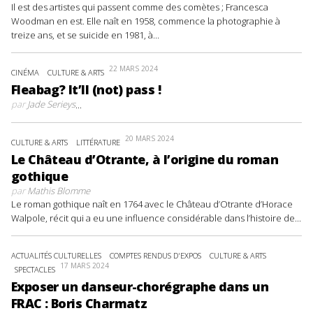
Il est des artistes qui passent comme des comètes ; Francesca
Woodman en est. Elle naît en 1958, commence la photographie à
treize ans, et se suicide en 1981, à...
22 MARS 2024
CINÉMA
CULTURE & ARTS
Fleabag? It’ll (not) pass !
par
Jade Serieys
...
20 MARS 2024
CULTURE & ARTS
LITTÉRATURE
Le Château d’Otrante, à l’origine du roman
gothique
par
Mathis Blomme
Le roman gothique naît en 1764 avec le Château d’Otrante d’Horace
Walpole, récit qui a eu une influence considérable dans l’histoire de...
ACTUALITÉS CULTURELLES
COMPTES RENDUS D'EXPOS
CULTURE & ARTS
17 MARS 2024
SPECTACLES
Exposer un danseur-chorégraphe dans un
FRAC : Boris Charmatz