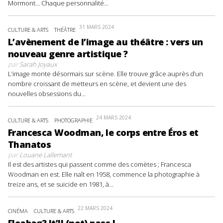
Mormont… Chaque personnalité...
31 MARS 2024
CULTURE & ARTS
THÉÂTRE
L’avènement de l’image au théâtre : vers un
nouveau genre artistique ?
par
Sarah Joyaux
L’image monte désormais sur scène. Elle trouve grâce auprès d’un
nombre croissant de metteurs en scène, et devient une des
nouvelles obsessions du...
24 MARS 2024
CULTURE & ARTS
PHOTOGRAPHIE
Francesca Woodman, le corps entre Éros et
Thanatos
par
Louane Lallemant
Il est des artistes qui passent comme des comètes ; Francesca
Woodman en est. Elle naît en 1958, commence la photographie à
treize ans, et se suicide en 1981, à...
22 MARS 2024
CINÉMA
CULTURE & ARTS
Fleabag? It’ll (not) pass !