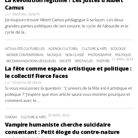
Camus
par
Mathieu Salami
J’ai toujours trouvé Albert Camus pédagogue à sa façon. Les deux
grandes parties politiques de son oeuvre, le cycle de l’absurde et le
cycle de la...
ACTUALITÉS CULTURELLES
AGENDA CULTUREL
CULTURE & ARTS
ECOLOGIE
MONDE CONTEMPORAIN
MUSIQUE
NON CLASSÉ
PHOTOGRAPHIE
POLITIQUE
21 AVRIL 2024
RECOMMANDATIONS (ÉCOLOGIE)
SOCIÉTÉ
SPECTACLES
THÉÂTRE
La fête comme espace artistique et politique :
le collectif Fierce Faces
par
Victoria de Bank
Si vous vous posez la question : “L’univers de la fête est-il artistique et
politique ?” J’espère que mon article saura vous montrer pourquoi et
comment avec le...
20 AVRIL 2024
CINÉMA
CULTURE & ARTS
Vampire humaniste cherche suicidaire
consentant : Petit éloge du contre-nature