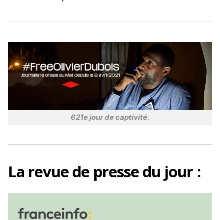
o
k
621e jour de captivité.
La
revue de presse
du jour :