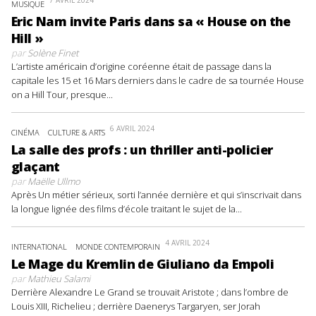
MUSIQUE
Eric Nam invite Paris dans sa « House on the
Hill »
par
Solène Finet
L’artiste américain d’origine coréenne était de passage dans la
capitale les 15 et 16 Mars derniers dans le cadre de sa tournée House
on a Hill Tour, presque...
6 AVRIL 2024
CINÉMA
CULTURE & ARTS
La salle des profs : un thriller anti-policier
glaçant
par
Maëlle Ullmo
Après Un métier sérieux, sorti l’année dernière et qui s’inscrivait dans
la longue lignée des films d’école traitant le sujet de la...
4 AVRIL 2024
INTERNATIONAL
MONDE CONTEMPORAIN
Le Mage du Kremlin de Giuliano da Empoli
par
Mathieu Salami
Derrière Alexandre Le Grand se trouvait Aristote ; dans l’ombre de
Louis XIII, Richelieu ; derrière Daenerys Targaryen, ser Jorah