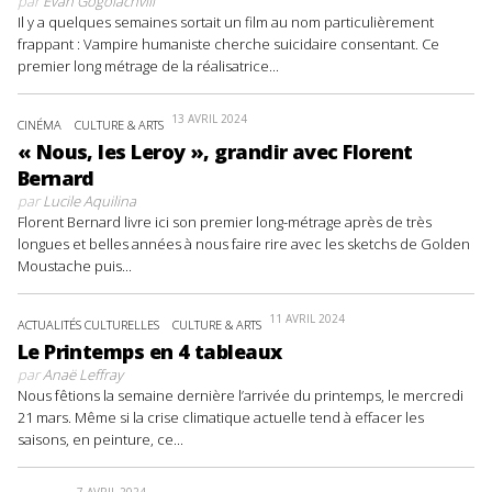
par
Evan Gogolachvili
Il y a quelques semaines sortait un film au nom particulièrement
frappant : Vampire humaniste cherche suicidaire consentant. Ce
premier long métrage de la réalisatrice...
13 AVRIL 2024
CINÉMA
CULTURE & ARTS
« Nous, les Leroy », grandir avec Florent
Bernard
par
Lucile Aquilina
Florent Bernard livre ici son premier long-métrage après de très
longues et belles années à nous faire rire avec les sketchs de Golden
Moustache puis...
11 AVRIL 2024
ACTUALITÉS CULTURELLES
CULTURE & ARTS
Le Printemps en 4 tableaux
par
Anaë Leffray
Nous fêtions la semaine dernière l’arrivée du printemps, le mercredi
21 mars. Même si la crise climatique actuelle tend à effacer les
saisons, en peinture, ce...
7 AVRIL 2024