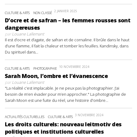
2 JANVIER 2025
CULTURE & ARTS
NON CLASSÉ
D’ocre et de safran – les femmes rousses sont
dangereuses
par
Louane Lallemant
Il est d’ocre et d’agate, de safran et de cornaline. Il brûle dans le haut
d’une flamme, il fait la chaleur et tomber les feuilles. Kandinsky, dans
Du spirituel dans...
10 NOVEMBRE 2024
CULTURE & ARTS
PHOTOGRAPHIE
Sarah Moon, l’ombre et l’évanescence
par
Louane Lallemant
"La réalité c’est implacable. Je ne peux pas la photographier. J’ai
besoin de m’en évader pour m’en approcher." La photographie de
Sarah Moon est une fuite du réel, une histoire d'ombre...
3 NOVEMBRE 2024
ACTUALITÉS CULTURELLES
CULTURE & ARTS
Les droits culturels: nouveau leitmotiv des
politiques et institutions culturelles