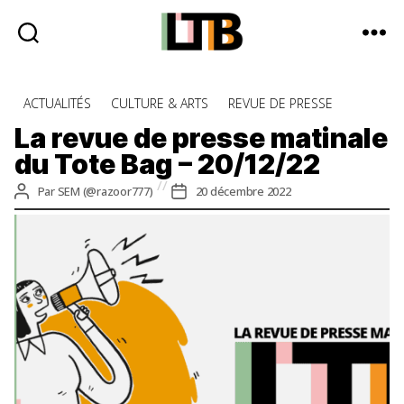
Le
Tote
Catégories
ACTUALITÉS
CULTURE & ARTS
REVUE DE PRESSE
Bag
-
La revue de presse matinale
Média
du Tote Bag – 20/12/22
d'information
quotidienne
Auteur
Date
Par
SEM (@razoor777)
20 décembre 2022
de
de
l’article
l’article