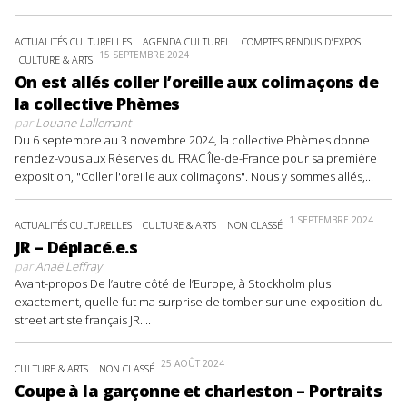
ACTUALITÉS CULTURELLES
AGENDA CULTUREL
COMPTES RENDUS D'EXPOS
15 SEPTEMBRE 2024
CULTURE & ARTS
On est allés coller l’oreille aux colimaçons de
la collective Phèmes
par
Louane Lallemant
Du 6 septembre au 3 novembre 2024, la collective Phèmes donne
rendez-vous aux Réserves du FRAC Île-de-France pour sa première
exposition, "Coller l'oreille aux colimaçons". Nous y sommes allés,...
1 SEPTEMBRE 2024
ACTUALITÉS CULTURELLES
CULTURE & ARTS
NON CLASSÉ
JR – Déplacé.e.s
par
Anaë Leffray
Avant-propos De l’autre côté de l’Europe, à Stockholm plus
exactement, quelle fut ma surprise de tomber sur une exposition du
street artiste français JR....
25 AOÛT 2024
CULTURE & ARTS
NON CLASSÉ
Coupe à la garçonne et charleston – Portraits