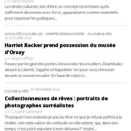
par
Sarah Joyaux
Les droits culturels, loin d’être un concept récent bien qu’ils
s’affirment désormais avec force, apparaissent comme essentiels
pour repenser les politiques...
ACTUALITÉS CULTURELLES
COMPTES RENDUS D'EXPOS
CULTURE & ARTS
20 OCTOBRE 2024
Harriet Backer prend possession du musée
d’Orsay
par
Anaë Leffray
Passez par les grandes portes. Descendez les escaliers. Déambulez
devant la Liberté, Sappho et Napoléon 1er pour vous retrouver
devant un nouvel escalier. En haut de celui-ci...
29 SEPTEMBRE 2024
CULTURE & ARTS
Collectionneuses de rêves : portraits de
photographes surréalistes
par
Louane Lallemant
"Pourquoi n'accorderais-je pas au rêve ce que je refuse parfois à la
réalité, soit cette valeur de certitude en elle-même, qui, dans son
temps, n'est point exposée à mon désaveu?" André...