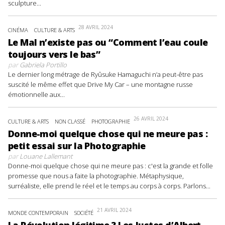
sculpture...
28 AVRIL 2024
CINÉMA
CULTURE & ARTS
Le Mal n’existe pas ou “Comment l’eau coule
toujours vers le bas”
par
Gabriela Portillo
Le dernier long métrage de Ryûsuke Hamaguchi n’a peut-être pas
suscité le même effet que Drive My Car – une montagne russe
émotionnelle aux...
26 AVRIL 2024
CULTURE & ARTS
NON CLASSÉ
PHOTOGRAPHIE
Donne-moi quelque chose qui ne meure pas :
petit essai sur la Photographie
par
Louane Lallemant
Donne-moi quelque chose qui ne meure pas : c'est la grande et folle
promesse que nous a faite la photographie. Métaphysique,
surréaliste, elle prend le réel et le temps au corps à corps. Parlons...
21 AVRIL 2024
MONDE CONTEMPORAIN
SOCIÉTÉ
La Révolution légitime ? Les Justes d’Albert