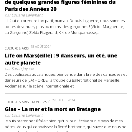
de quelques grandes figures féminines du
Paris des Années 20
par
Louane Lallemant
- Il faut en prendre ton parti, maman. Depuis la guerre, nous sommes
toutes devenues, plus ou moins, des garçonnes ! (Victor Margueritte,
La Garçonne) Zelda Fitzgerald, Kiki de Montparnasse,...
18 AOÛT 2024
CULTURE & ARTS
Life on Mars(eille) : 9 danseurs, un été, une
autre planète
par
Sarah Joyaux
Des coulisses aux calanques, bienvenue dans la vie des danseuses et
danseurs de (LA) HORDE, la troupe du Ballet National de Marseille.
Acclamés sur la scène internationale et...
28 JUILLET 2024
CULTURE & ARTS
NON CLASSÉ
Glas – La mer et la mort en Bretagne
par
Louane Lallemant
Je suis bretonne : il fallait bien qu'un jour j'écrive sur le pays de mes
pères. Vous qui connaissez la fierté bretonne, qui savez que nous ne