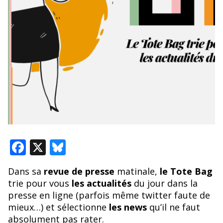
F
X
Bl
ac
u
Dans sa
revue de presse
matinale,
le Tote Bag
e
e
trie pour vous
les actualités
du jour dans la
b
sk
presse en ligne (parfois même twitter faute de
o
y
mieux…) et sélectionne
les news
qu’il ne faut
absolument pas rater.