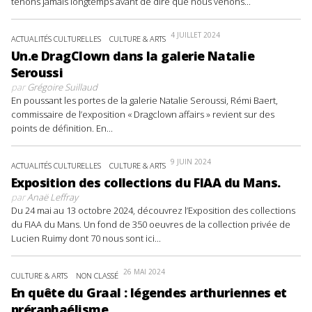
tenons jamais longtemps avant de dire que nous venons...
4 JUILLET 2024
ACTUALITÉS CULTURELLES
CULTURE & ARTS
Un.e DragClown dans la galerie Natalie
Seroussi
par
Grégoire Suillaud
En poussant les portes de la galerie Natalie Seroussi, Rémi Baert,
commissaire de l’exposition « Dragclown affairs » revient sur des
points de définition. En...
9 JUIN 2024
ACTUALITÉS CULTURELLES
CULTURE & ARTS
Exposition des collections du FIAA du Mans.
par
Anaë Leffray
Du 24 mai au 13 octobre 2024, découvrez l’Exposition des collections
du FIAA du Mans. Un fond de 350 oeuvres de la collection privée de
Lucien Ruimy dont 70 nous sont ici...
26 MAI 2024
CULTURE & ARTS
NON CLASSÉ
En quête du Graal : légendes arthuriennes et
préraphaélisme