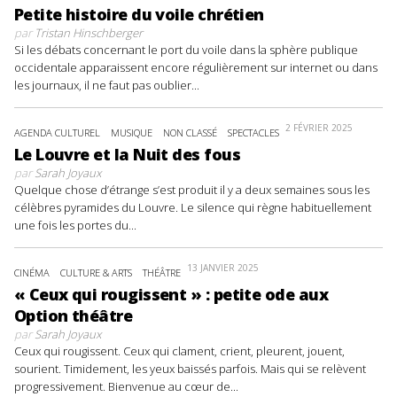
Petite histoire du voile chrétien
par
Tristan Hinschberger
Si les débats concernant le port du voile dans la sphère publique
occidentale apparaissent encore régulièrement sur internet ou dans
les journaux, il ne faut pas oublier...
2 FÉVRIER 2025
AGENDA CULTUREL
MUSIQUE
NON CLASSÉ
SPECTACLES
Le Louvre et la Nuit des fous
par
Sarah Joyaux
Quelque chose d’étrange s’est produit il y a deux semaines sous les
célèbres pyramides du Louvre. Le silence qui règne habituellement
une fois les portes du...
13 JANVIER 2025
CINÉMA
CULTURE & ARTS
THÉÂTRE
« Ceux qui rougissent » : petite ode aux
Option théâtre
par
Sarah Joyaux
Ceux qui rougissent. Ceux qui clament, crient, pleurent, jouent,
sourient. Timidement, les yeux baissés parfois. Mais qui se relèvent
progressivement. Bienvenue au cœur de...