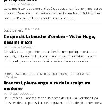
par
Louane Lallemant
Certaines histoires traversent les âges et fascinent les Hommes, parce
que ce qu'elles racontent est éternel : les Légendes du Roi Arthur en
sont. Les Préraphaélites s'y sont particulièrement...
12 MAI 2024
CULTURE & ARTS
Ce que dit la bouche d’ombre – Victor Hugo,
dessins d’exil
par
Louane Lallemant
On sait Victor Hugo poète, romancier, homme politique, orateur :
souvent, on ignore qu'il fut également un formidable dessinateur.
Voici quelques uns de ses dessins réalisés dans ses années...
ACTUALITÉS CULTURELLES
COMPTES RENDUS D'EXPOS
CULTURE & ARTS
5 MAI 2024
Brancusi, pierre angulaire de la sculpture
moderne
par
Grégoire Suillaud
De l’Olténie à l’impasse Ronsin il y a près de 2000 km. Pourtant, il y a
dans ces deux espaces, la recette qui a nourri l’un des pionniers de la