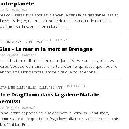
autre planète
par
Sarah Joyaux
Des coulisses aux calanques, bienvenue dans la vie des danseuses et
danseurs de (LA) HORDE, la troupe du Ballet National de Marseille.
Acclamés sur la scène internationale et...
28 JUILLET 2024
CULTURE & ARTS
NON CLASSÉ
Glas – La mer et la mort en Bretagne
par
Louane Lallemant
Je suis bretonne : il fallait bien qu'un jour j'écrive sur le pays de mes
pères. Vous qui connaissez la fierté bretonne, qui savez que nous ne
tenons jamais longtemps avant de dire que nous venons...
4 JUILLET 2024
ACTUALITÉS CULTURELLES
CULTURE & ARTS
Un.e DragClown dans la galerie Natalie
Seroussi
par
Grégoire Suillaud
En poussant les portes de la galerie Natalie Seroussi, Rémi Baert,
commissaire de l’exposition « Dragclown affairs » revient sur des points
de définition. En...