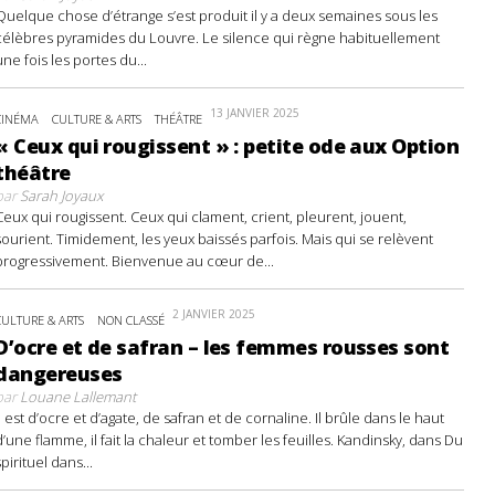
Quelque chose d’étrange s’est produit il y a deux semaines sous les
célèbres pyramides du Louvre. Le silence qui règne habituellement
une fois les portes du...
13 JANVIER 2025
CINÉMA
CULTURE & ARTS
THÉÂTRE
« Ceux qui rougissent » : petite ode aux Option
théâtre
par
Sarah Joyaux
Ceux qui rougissent. Ceux qui clament, crient, pleurent, jouent,
sourient. Timidement, les yeux baissés parfois. Mais qui se relèvent
progressivement. Bienvenue au cœur de...
2 JANVIER 2025
CULTURE & ARTS
NON CLASSÉ
D’ocre et de safran – les femmes rousses sont
dangereuses
par
Louane Lallemant
Il est d’ocre et d’agate, de safran et de cornaline. Il brûle dans le haut
d’une flamme, il fait la chaleur et tomber les feuilles. Kandinsky, dans Du
spirituel dans...