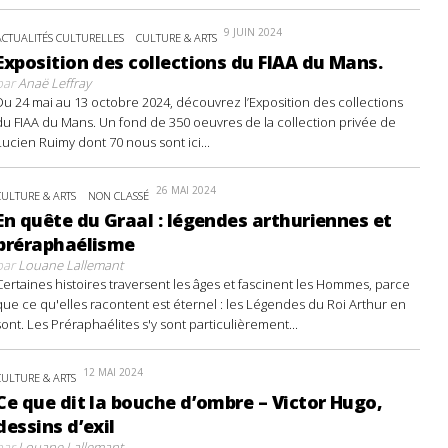
9 JUIN 2024
ACTUALITÉS CULTURELLES
CULTURE & ARTS
Exposition des collections du FIAA du Mans.
par
Anaë Leffray
Du 24 mai au 13 octobre 2024, découvrez l’Exposition des collections
du FIAA du Mans. Un fond de 350 oeuvres de la collection privée de
Lucien Ruimy dont 70 nous sont ici...
26 MAI 2024
CULTURE & ARTS
NON CLASSÉ
En quête du Graal : légendes arthuriennes et
préraphaélisme
par
Louane Lallemant
Certaines histoires traversent les âges et fascinent les Hommes, parce
que ce qu'elles racontent est éternel : les Légendes du Roi Arthur en
sont. Les Préraphaélites s'y sont particulièrement...
12 MAI 2024
CULTURE & ARTS
Ce que dit la bouche d’ombre – Victor Hugo,
dessins d’exil
par
Louane Lallemant