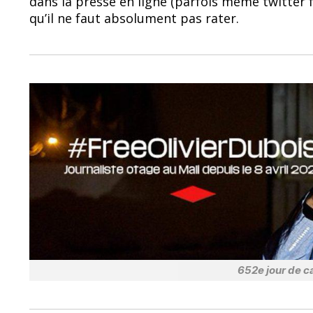
dans la presse en ligne (parfois même twitter
b
sk
qu’il ne faut absolument pas rater.
o
y
o
k
652e jour de ca