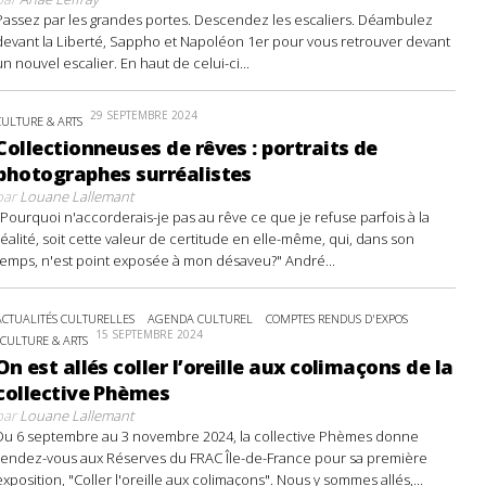
Passez par les grandes portes. Descendez les escaliers. Déambulez
devant la Liberté, Sappho et Napoléon 1er pour vous retrouver devant
un nouvel escalier. En haut de celui-ci...
29 SEPTEMBRE 2024
CULTURE & ARTS
Collectionneuses de rêves : portraits de
photographes surréalistes
par
Louane Lallemant
"Pourquoi n'accorderais-je pas au rêve ce que je refuse parfois à la
réalité, soit cette valeur de certitude en elle-même, qui, dans son
temps, n'est point exposée à mon désaveu?" André...
ACTUALITÉS CULTURELLES
AGENDA CULTUREL
COMPTES RENDUS D'EXPOS
15 SEPTEMBRE 2024
CULTURE & ARTS
On est allés coller l’oreille aux colimaçons de la
collective Phèmes
par
Louane Lallemant
Du 6 septembre au 3 novembre 2024, la collective Phèmes donne
rendez-vous aux Réserves du FRAC Île-de-France pour sa première
exposition, "Coller l'oreille aux colimaçons". Nous y sommes allés,...