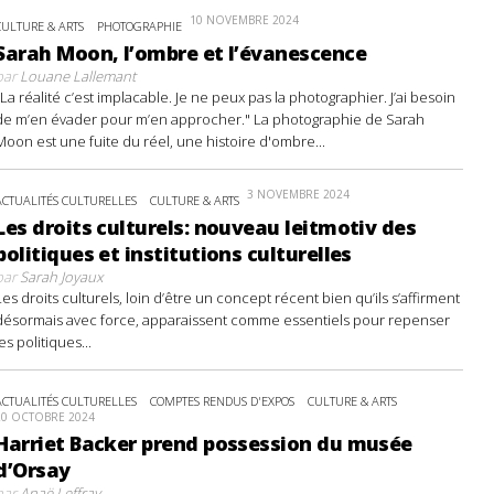
10 NOVEMBRE 2024
CULTURE & ARTS
PHOTOGRAPHIE
Sarah Moon, l’ombre et l’évanescence
par
Louane Lallemant
"La réalité c’est implacable. Je ne peux pas la photographier. J’ai besoin
de m’en évader pour m’en approcher." La photographie de Sarah
Moon est une fuite du réel, une histoire d'ombre...
3 NOVEMBRE 2024
ACTUALITÉS CULTURELLES
CULTURE & ARTS
Les droits culturels: nouveau leitmotiv des
politiques et institutions culturelles
par
Sarah Joyaux
Les droits culturels, loin d’être un concept récent bien qu’ils s’affirment
désormais avec force, apparaissent comme essentiels pour repenser
les politiques...
ACTUALITÉS CULTURELLES
COMPTES RENDUS D'EXPOS
CULTURE & ARTS
20 OCTOBRE 2024
Harriet Backer prend possession du musée
d’Orsay
par
Anaë Leffray