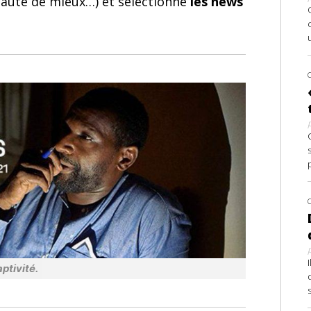
 faute de mieux…) et sélectionne
les news
ptivité.