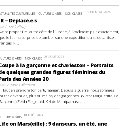
1 SEPTEMBRE 2024
ACTUALITÉS CULTURELLES
CULTURE & ARTS
NON CLASSÉ
JR – Déplacé.e.s
par
Anaë Leffray
Avant-propos De l’autre côté de l’Europe, à Stockholm plus exactement,
quelle fut ma surprise de tomber sur une exposition du street artiste
français JR....
25 AOÛT 2024
CULTURE & ARTS
NON CLASSÉ
Coupe à la garçonne et charleston – Portraits
de quelques grandes figures féminines du
Paris des Années 20
par
Louane Lallemant
- Il faut en prendre ton parti, maman. Depuis la guerre, nous sommes
toutes devenues, plus ou moins, des garçonnes ! (Victor Margueritte, La
Garçonne) Zelda Fitzgerald, Kiki de Montparnasse,...
18 AOÛT 2024
CULTURE & ARTS
Life on Mars(eille) : 9 danseurs, un été, une