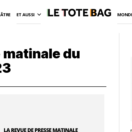
ÉÂTRE
ET AUSSI
MONDE
 matinale du
23