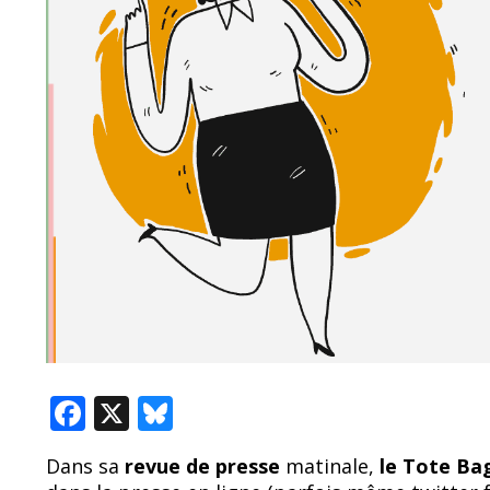
F
X
Bl
ac
u
Dans sa
revue de presse
matinale,
le Tote B
e
e