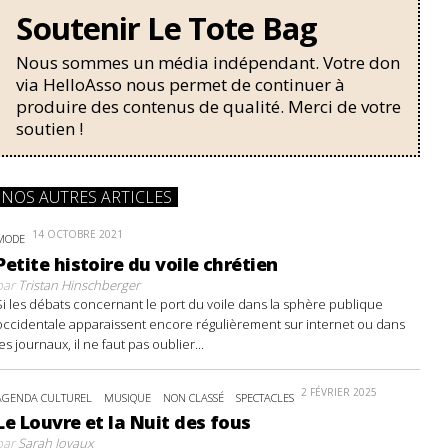
Soutenir Le Tote Bag
Nous sommes un média indépendant. Votre don
via HelloAsso nous permet de continuer à
produire des contenus de qualité. Merci de votre
soutien !
NOS AUTRES ARTICLES
14 OCTOBRE 2021
MODE
Petite histoire du voile chrétien
par
Tristan Hinschberger
Si les débats concernant le port du voile dans la sphère publique
occidentale apparaissent encore régulièrement sur internet ou dans
les journaux, il ne faut pas oublier...
2 FÉVRIER 2025
AGENDA CULTUREL
MUSIQUE
NON CLASSÉ
SPECTACLES
Le Louvre et la Nuit des fous
par
Sarah Joyaux