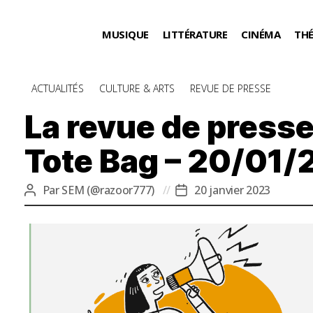
MUSIQUE
LITTÉRATURE
CINÉMA
TH
Catégories
ACTUALITÉS
CULTURE & ARTS
REVUE DE PRESSE
La revue de presse
Tote Bag – 20/01/
Par
SEM (@razoor777)
20 janvier 2023
Auteur
Date
de
de
l’article
l’article