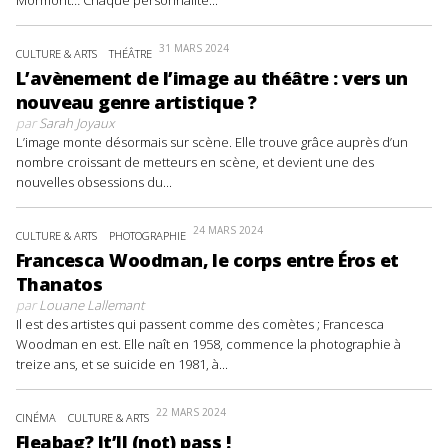
31 MARS 2024
CULTURE & ARTS
THÉÂTRE
L’avènement de l’image au théâtre : vers un
nouveau genre artistique ?
par
Sarah Joyaux
L’image monte désormais sur scène. Elle trouve grâce auprès d’un
nombre croissant de metteurs en scène, et devient une des
nouvelles obsessions du...
24 MARS 2024
CULTURE & ARTS
PHOTOGRAPHIE
Francesca Woodman, le corps entre Éros et
Thanatos
par
Louane Lallemant
Il est des artistes qui passent comme des comètes ; Francesca
Woodman en est. Elle naît en 1958, commence la photographie à
treize ans, et se suicide en 1981, à...
22 MARS 2024
CINÉMA
CULTURE & ARTS
Fleabag? It’ll (not) pass !