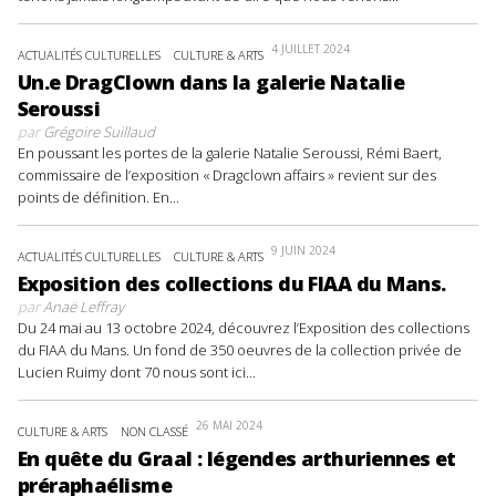
4 JUILLET 2024
ACTUALITÉS CULTURELLES
CULTURE & ARTS
Un.e DragClown dans la galerie Natalie
Seroussi
par
Grégoire Suillaud
En poussant les portes de la galerie Natalie Seroussi, Rémi Baert,
commissaire de l’exposition « Dragclown affairs » revient sur des
points de définition. En...
9 JUIN 2024
ACTUALITÉS CULTURELLES
CULTURE & ARTS
Exposition des collections du FIAA du Mans.
par
Anaë Leffray
Du 24 mai au 13 octobre 2024, découvrez l’Exposition des collections
du FIAA du Mans. Un fond de 350 oeuvres de la collection privée de
Lucien Ruimy dont 70 nous sont ici...
26 MAI 2024
CULTURE & ARTS
NON CLASSÉ
En quête du Graal : légendes arthuriennes et
préraphaélisme