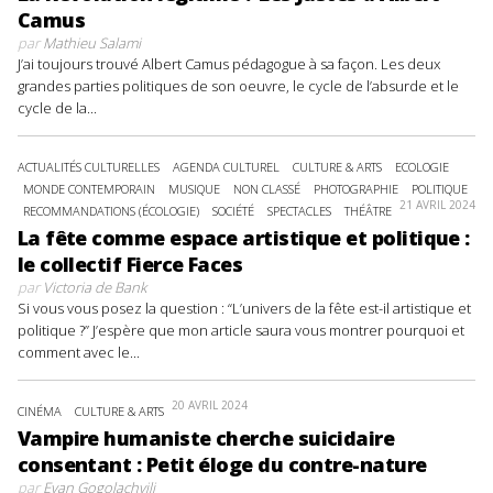
Camus
par
Mathieu Salami
J’ai toujours trouvé Albert Camus pédagogue à sa façon. Les deux
grandes parties politiques de son oeuvre, le cycle de l’absurde et le
cycle de la...
ACTUALITÉS CULTURELLES
AGENDA CULTUREL
CULTURE & ARTS
ECOLOGIE
MONDE CONTEMPORAIN
MUSIQUE
NON CLASSÉ
PHOTOGRAPHIE
POLITIQUE
21 AVRIL 2024
RECOMMANDATIONS (ÉCOLOGIE)
SOCIÉTÉ
SPECTACLES
THÉÂTRE
La fête comme espace artistique et politique :
le collectif Fierce Faces
par
Victoria de Bank
Si vous vous posez la question : “L’univers de la fête est-il artistique et
politique ?” J’espère que mon article saura vous montrer pourquoi et
comment avec le...
20 AVRIL 2024
CINÉMA
CULTURE & ARTS
Vampire humaniste cherche suicidaire
consentant : Petit éloge du contre-nature
par
Evan Gogolachvili