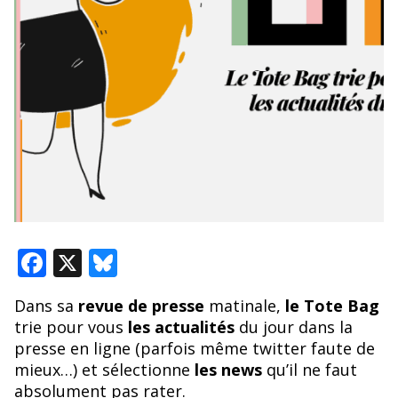
F
X
Bl
ac
u
Dans sa
revue de presse
matinale,
le Tote Bag
e
e
trie pour vous
les actualités
du jour dans la
b
sk
presse en ligne (parfois même twitter faute de
o
y
mieux…) et sélectionne
les news
qu’il ne faut
absolument pas rater.