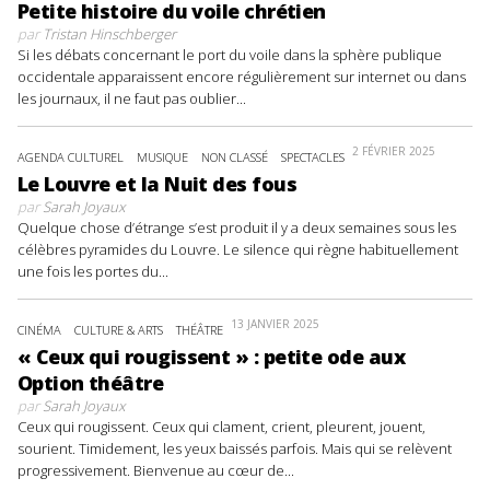
Petite histoire du voile chrétien
par
Tristan Hinschberger
Si les débats concernant le port du voile dans la sphère publique
occidentale apparaissent encore régulièrement sur internet ou dans
les journaux, il ne faut pas oublier...
2 FÉVRIER 2025
AGENDA CULTUREL
MUSIQUE
NON CLASSÉ
SPECTACLES
Le Louvre et la Nuit des fous
par
Sarah Joyaux
Quelque chose d’étrange s’est produit il y a deux semaines sous les
célèbres pyramides du Louvre. Le silence qui règne habituellement
une fois les portes du...
13 JANVIER 2025
CINÉMA
CULTURE & ARTS
THÉÂTRE
« Ceux qui rougissent » : petite ode aux
Option théâtre
par
Sarah Joyaux
Ceux qui rougissent. Ceux qui clament, crient, pleurent, jouent,
sourient. Timidement, les yeux baissés parfois. Mais qui se relèvent
progressivement. Bienvenue au cœur de...