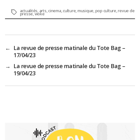
actualités
,
arts
,
cinema
,
culture
,
musique
,
pop culture
,
revue de
Étiquettes
presse
,
woke
←
La revue de presse matinale du Tote Bag –
17/04/23
→
La revue de presse matinale du Tote Bag –
19/04/23