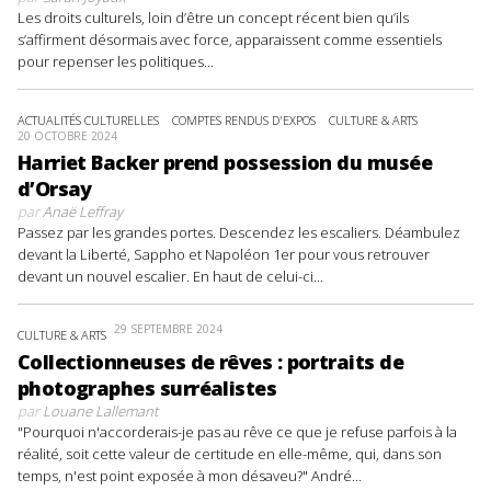
Les droits culturels, loin d’être un concept récent bien qu’ils
s’affirment désormais avec force, apparaissent comme essentiels
pour repenser les politiques...
ACTUALITÉS CULTURELLES
COMPTES RENDUS D'EXPOS
CULTURE & ARTS
20 OCTOBRE 2024
Harriet Backer prend possession du musée
d’Orsay
par
Anaë Leffray
Passez par les grandes portes. Descendez les escaliers. Déambulez
devant la Liberté, Sappho et Napoléon 1er pour vous retrouver
devant un nouvel escalier. En haut de celui-ci...
29 SEPTEMBRE 2024
CULTURE & ARTS
Collectionneuses de rêves : portraits de
photographes surréalistes
par
Louane Lallemant
"Pourquoi n'accorderais-je pas au rêve ce que je refuse parfois à la
réalité, soit cette valeur de certitude en elle-même, qui, dans son
temps, n'est point exposée à mon désaveu?" André...