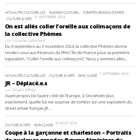
ACTUALITÉS CULTURELLES
AGENDA CULTUREL
COMPTES RENDUS D'EXPOS
15 SEPTEMBRE 2024
CULTURE & ARTS
On est allés coller l’oreille aux colimaçons de
la collective Phèmes
par
Louane Lallemant
Du 6 septembre au 3 novembre 2024, la collective Phèmes donne
rendez-vous aux Réserves du FRAC Île-de-France pour sa première
exposition, "Coller l'oreille aux colimaçons". Nous y sommes allés,...
1 SEPTEMBRE 2024
ACTUALITÉS CULTURELLES
CULTURE & ARTS
NON CLASSÉ
JR – Déplacé.e.s
par
Anaë Leffray
Avant-propos De l’autre côté de l’Europe, à Stockholm plus
exactement, quelle fut ma surprise de tomber sur une exposition du
street artiste français JR....
25 AOÛT 2024
CULTURE & ARTS
NON CLASSÉ
Coupe à la garçonne et charleston – Portraits
de quelques grandes figures féminines du