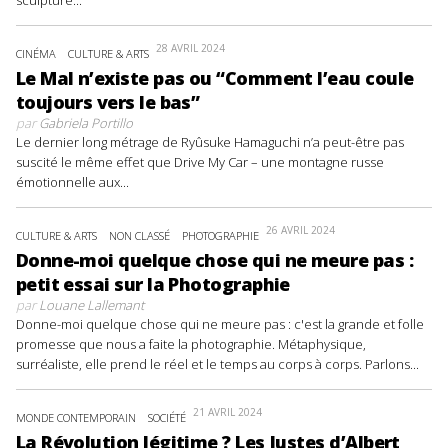
28 AVRIL 2024
CINÉMA
CULTURE & ARTS
Le Mal n’existe pas ou “Comment l’eau coule
toujours vers le bas”
par
Gabriela Portillo
Le dernier long métrage de Ryûsuke Hamaguchi n’a peut-être pas
suscité le même effet que Drive My Car – une montagne russe
émotionnelle aux...
26 AVRIL 2024
CULTURE & ARTS
NON CLASSÉ
PHOTOGRAPHIE
Donne-moi quelque chose qui ne meure pas :
petit essai sur la Photographie
par
Louane Lallemant
Donne-moi quelque chose qui ne meure pas : c'est la grande et folle
promesse que nous a faite la photographie. Métaphysique,
surréaliste, elle prend le réel et le temps au corps à corps. Parlons...
21 AVRIL 2024
MONDE CONTEMPORAIN
SOCIÉTÉ
La Révolution légitime ? Les Justes d’Albert