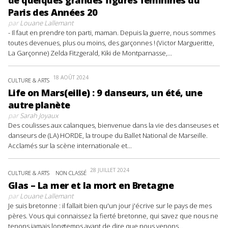
Paris des Années 20
par
Louane Lallemant
- Il faut en prendre ton parti, maman. Depuis la guerre, nous sommes
toutes devenues, plus ou moins, des garçonnes ! (Victor Margueritte,
La Garçonne) Zelda Fitzgerald, Kiki de Montparnasse,...
18 AOÛT 2024
CULTURE & ARTS
Life on Mars(eille) : 9 danseurs, un été, une
autre planète
par
Sarah Joyaux
Des coulisses aux calanques, bienvenue dans la vie des danseuses et
danseurs de (LA) HORDE, la troupe du Ballet National de Marseille.
Acclamés sur la scène internationale et...
28 JUILLET 2024
CULTURE & ARTS
NON CLASSÉ
Glas – La mer et la mort en Bretagne
par
Louane Lallemant
Je suis bretonne : il fallait bien qu'un jour j'écrive sur le pays de mes
pères. Vous qui connaissez la fierté bretonne, qui savez que nous ne
tenons jamais longtemps avant de dire que nous venons...