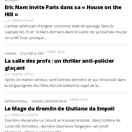
Eric Nam invite Paris dans sa « House on the
Hill »
par
Solène Finet
L’artiste américain d’origine coréenne était de passage dans la
capitale les 15 et 16 Mars derniers dans le cadre de sa tournée House
on a Hill Tour, presque...
6 AVRIL 2024
CINÉMA
CULTURE & ARTS
La salle des profs : un thriller anti-policier
glaçant
par
Maëlle Ullmo
Après Un métier sérieux, sorti l’année dernière et qui s’inscrivait dans
la longue lignée des films d’école traitant le sujet de la...
4 AVRIL 2024
INTERNATIONAL
MONDE CONTEMPORAIN
Le Mage du Kremlin de Giuliano da Empoli
par
Mathieu Salami
Derrière Alexandre Le Grand se trouvait Aristote ; dans l’ombre de
Louis XIII, Richelieu ; derrière Daenerys Targaryen, ser Jorah
Mormont… Chaque personnalité...