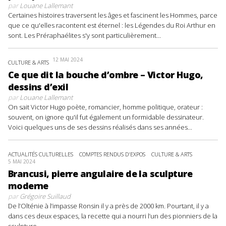
par
Louane Lallemant
Certaines histoires traversent les âges et fascinent les Hommes, parce
que ce qu'elles racontent est éternel : les Légendes du Roi Arthur en
sont. Les Préraphaélites s'y sont particulièrement...
12 MAI 2024
CULTURE & ARTS
Ce que dit la bouche d’ombre – Victor Hugo,
dessins d’exil
par
Louane Lallemant
On sait Victor Hugo poète, romancier, homme politique, orateur :
souvent, on ignore qu'il fut également un formidable dessinateur.
Voici quelques uns de ses dessins réalisés dans ses années...
ACTUALITÉS CULTURELLES
COMPTES RENDUS D'EXPOS
CULTURE & ARTS
5 MAI 2024
Brancusi, pierre angulaire de la sculpture
moderne
par
Grégoire Suillaud
De l’Olténie à l’impasse Ronsin il y a près de 2000 km. Pourtant, il y a
dans ces deux espaces, la recette qui a nourri l’un des pionniers de la
sculpture...