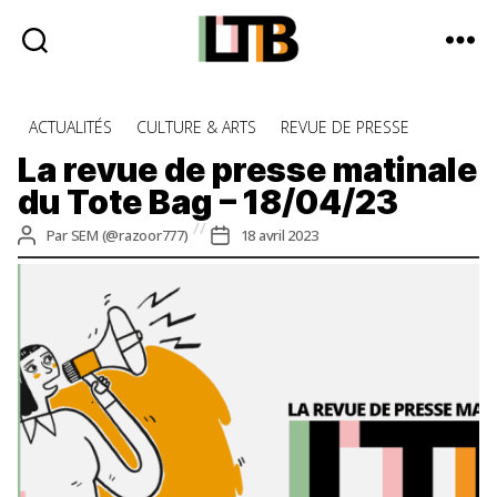
Le
Tote
Catégories
ACTUALITÉS
CULTURE & ARTS
REVUE DE PRESSE
Bag
-
La revue de presse matinale
Média
du Tote Bag – 18/04/23
d'information
quotidienne
Auteur
Date
Par
SEM (@razoor777)
18 avril 2023
de
de
l’article
l’article