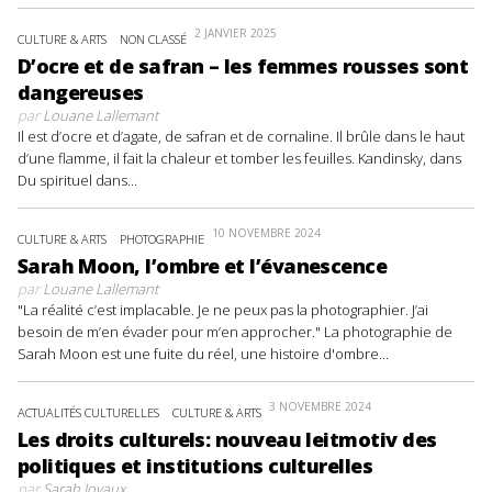
2 JANVIER 2025
CULTURE & ARTS
NON CLASSÉ
D’ocre et de safran – les femmes rousses sont
dangereuses
par
Louane Lallemant
Il est d’ocre et d’agate, de safran et de cornaline. Il brûle dans le haut
d’une flamme, il fait la chaleur et tomber les feuilles. Kandinsky, dans
Du spirituel dans...
10 NOVEMBRE 2024
CULTURE & ARTS
PHOTOGRAPHIE
Sarah Moon, l’ombre et l’évanescence
par
Louane Lallemant
"La réalité c’est implacable. Je ne peux pas la photographier. J’ai
besoin de m’en évader pour m’en approcher." La photographie de
Sarah Moon est une fuite du réel, une histoire d'ombre...
3 NOVEMBRE 2024
ACTUALITÉS CULTURELLES
CULTURE & ARTS
Les droits culturels: nouveau leitmotiv des
politiques et institutions culturelles
par
Sarah Joyaux