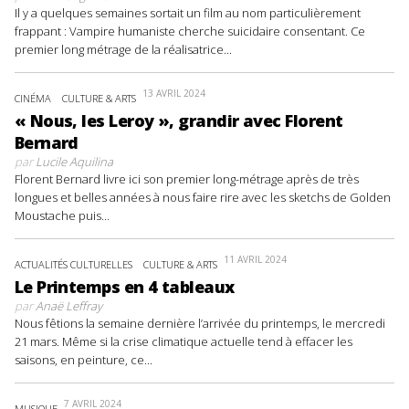
Il y a quelques semaines sortait un film au nom particulièrement
frappant : Vampire humaniste cherche suicidaire consentant. Ce
premier long métrage de la réalisatrice...
13 AVRIL 2024
CINÉMA
CULTURE & ARTS
« Nous, les Leroy », grandir avec Florent
Bernard
par
Lucile Aquilina
Florent Bernard livre ici son premier long-métrage après de très
longues et belles années à nous faire rire avec les sketchs de Golden
Moustache puis...
11 AVRIL 2024
ACTUALITÉS CULTURELLES
CULTURE & ARTS
Le Printemps en 4 tableaux
par
Anaë Leffray
Nous fêtions la semaine dernière l’arrivée du printemps, le mercredi
21 mars. Même si la crise climatique actuelle tend à effacer les
saisons, en peinture, ce...
7 AVRIL 2024
MUSIQUE