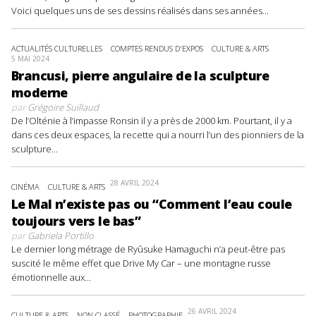
Voici quelques uns de ses dessins réalisés dans ses années...
ACTUALITÉS CULTURELLES
COMPTES RENDUS D'EXPOS
CULTURE & ARTS
5 MAI 2024
Brancusi, pierre angulaire de la sculpture
moderne
par
Grégoire Suillaud
De l’Olténie à l’impasse Ronsin il y a près de 2000 km. Pourtant, il y a
dans ces deux espaces, la recette qui a nourri l’un des pionniers de la
sculpture...
28 AVRIL 2024
CINÉMA
CULTURE & ARTS
Le Mal n’existe pas ou “Comment l’eau coule
toujours vers le bas”
par
Gabriela Portillo
Le dernier long métrage de Ryûsuke Hamaguchi n’a peut-être pas
suscité le même effet que Drive My Car – une montagne russe
émotionnelle aux...
26 AVRIL 2024
CULTURE & ARTS
NON CLASSÉ
PHOTOGRAPHIE