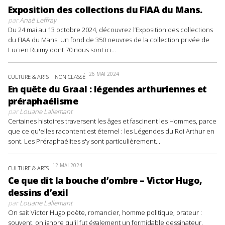
Exposition des collections du FIAA du Mans.
par
Anaë Leffray
Du 24 mai au 13 octobre 2024, découvrez l’Exposition des collections
du FIAA du Mans. Un fond de 350 oeuvres de la collection privée de
Lucien Ruimy dont 70 nous sont ici...
26 MAI 2024
CULTURE & ARTS
NON CLASSÉ
En quête du Graal : légendes arthuriennes et
préraphaélisme
par
Louane Lallemant
Certaines histoires traversent les âges et fascinent les Hommes, parce
que ce qu'elles racontent est éternel : les Légendes du Roi Arthur en
sont. Les Préraphaélites s'y sont particulièrement...
12 MAI 2024
CULTURE & ARTS
Ce que dit la bouche d’ombre – Victor Hugo,
dessins d’exil
par
Louane Lallemant
On sait Victor Hugo poète, romancier, homme politique, orateur :
souvent, on ignore qu'il fut également un formidable dessinateur.