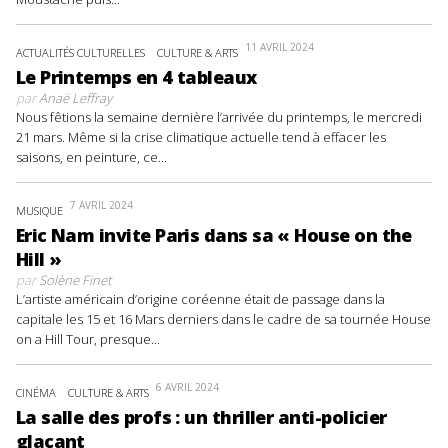
11 AVRIL 2024
ACTUALITÉS CULTURELLES
CULTURE & ARTS
Le Printemps en 4 tableaux
par
Anaë Leffray
Nous fêtions la semaine dernière l’arrivée du printemps, le mercredi
21 mars. Même si la crise climatique actuelle tend à effacer les
saisons, en peinture, ce...
7 AVRIL 2024
MUSIQUE
Eric Nam invite Paris dans sa « House on the
Hill »
par
Solène Finet
L’artiste américain d’origine coréenne était de passage dans la
capitale les 15 et 16 Mars derniers dans le cadre de sa tournée House
on a Hill Tour, presque...
6 AVRIL 2024
CINÉMA
CULTURE & ARTS
La salle des profs : un thriller anti-policier
glaçant