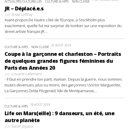
ACTUALITÉS CULTURELLES
CULTURE & ARTS
NON CLASSÉ
JR – Déplacé.e.s
par
Anaë Leffray
Avant-propos De l’autre côté de l’Europe, à Stockholm plus
exactement, quelle fut ma surprise de tomber sur une exposition du
street artiste français JR....
25 AOÛT 2024
CULTURE & ARTS
NON CLASSÉ
Coupe à la garçonne et charleston – Portraits
de quelques grandes figures féminines du
Paris des Années 20
par
Louane Lallemant
- Il faut en prendre ton parti, maman. Depuis la guerre, nous sommes
toutes devenues, plus ou moins, des garçonnes ! (Victor Margueritte,
La Garçonne) Zelda Fitzgerald, Kiki de Montparnasse,...
18 AOÛT 2024
CULTURE & ARTS
Life on Mars(eille) : 9 danseurs, un été, une
autre planète
par
Sarah Joyaux