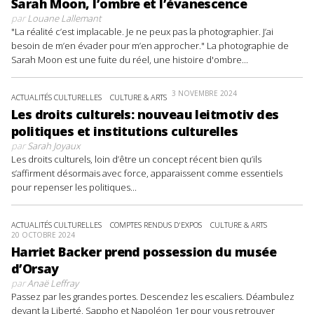
Sarah Moon, l’ombre et l’évanescence
par
Louane Lallemant
"La réalité c’est implacable. Je ne peux pas la photographier. J’ai
besoin de m’en évader pour m’en approcher." La photographie de
Sarah Moon est une fuite du réel, une histoire d'ombre...
3 NOVEMBRE 2024
ACTUALITÉS CULTURELLES
CULTURE & ARTS
Les droits culturels: nouveau leitmotiv des
politiques et institutions culturelles
par
Sarah Joyaux
Les droits culturels, loin d’être un concept récent bien qu’ils
s’affirment désormais avec force, apparaissent comme essentiels
pour repenser les politiques...
ACTUALITÉS CULTURELLES
COMPTES RENDUS D'EXPOS
CULTURE & ARTS
20 OCTOBRE 2024
Harriet Backer prend possession du musée
d’Orsay
par
Anaë Leffray
Passez par les grandes portes. Descendez les escaliers. Déambulez
devant la Liberté, Sappho et Napoléon 1er pour vous retrouver