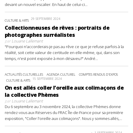
devant un nouvel escalier. En haut de celui-ci...
29 SEPTEMBRE 2024
CULTURE & ARTS
Collectionneuses de rêves : portraits de
photographes surréalistes
par
Louane Lallemant
"Pourquoi n'accorderais-je pas au rêve ce que je refuse parfois à la
réalité, soit cette valeur de certitude en elle-même, qui, dans son
temps, n'est point exposée à mon désaveu?" André...
ACTUALITÉS CULTURELLES
AGENDA CULTUREL
COMPTES RENDUS D'EXPOS
15 SEPTEMBRE 2024
CULTURE & ARTS
On est allés coller l’oreille aux colimaçons de
la collective Phèmes
par
Louane Lallemant
Du 6 septembre au 3 novembre 2024, la collective Phèmes donne
rendez-vous aux Réserves du FRAC Île-de-France pour sa première
exposition, "Coller l'oreille aux colimaçons". Nous y sommes allés,...
1 SEPTEMBRE 2024