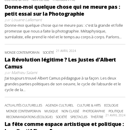
Donne-moi quelque chose qui ne meure pas :
petit essai sur la Photographie
par
Louane Lallemant
Donne-moi quelque chose qui ne meure pas : c'est la grande et folle
promesse que nous a faite la photographie. Métaphysique,
surréaliste, elle prend le réel et le temps au corps à corps. Parlons...
21 AVRIL 2024
MONDE CONTEMPORAIN
SOCIÉTÉ
La Révolution légitime ? Les Justes d’Albert
Camus
par
Mathieu Salami
J’ai toujours trouvé Albert Camus pédagogue à sa façon. Les deux
grandes parties politiques de son oeuvre, le cycle de l’absurde et le
cycle de la...
ACTUALITÉS CULTURELLES
AGENDA CULTUREL
CULTURE & ARTS
ECOLOGIE
MONDE CONTEMPORAIN
MUSIQUE
NON CLASSÉ
PHOTOGRAPHIE
POLITIQUE
21 AVRIL 2024
RECOMMANDATIONS (ÉCOLOGIE)
SOCIÉTÉ
SPECTACLES
THÉÂTRE
La fête comme espace artistique et politique :