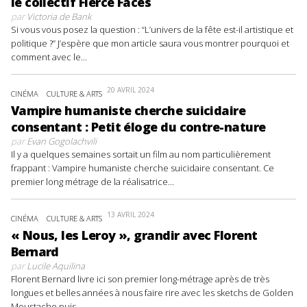
le collectif Fierce Faces
par
Victoria de Bank
Si vous vous posez la question : “L’univers de la fête est-il artistique et
politique ?” J’espère que mon article saura vous montrer pourquoi et
comment avec le...
20 AVRIL 2024
CINÉMA
CULTURE & ARTS
Vampire humaniste cherche suicidaire
consentant : Petit éloge du contre-nature
par
Evan Gogolachvili
Il y a quelques semaines sortait un film au nom particulièrement
frappant : Vampire humaniste cherche suicidaire consentant. Ce
premier long métrage de la réalisatrice...
13 AVRIL 2024
CINÉMA
CULTURE & ARTS
« Nous, les Leroy », grandir avec Florent
Bernard
par
Lucile Aquilina
Florent Bernard livre ici son premier long-métrage après de très
longues et belles années à nous faire rire avec les sketchs de Golden
Moustache puis...