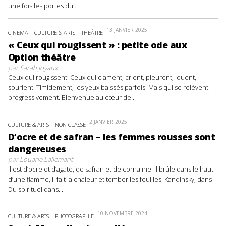
une fois les portes du...
13 JANVIER 2025
CINÉMA
CULTURE & ARTS
THÉÂTRE
« Ceux qui rougissent » : petite ode aux
Option théâtre
par
Sarah Joyaux
Ceux qui rougissent. Ceux qui clament, crient, pleurent, jouent,
sourient. Timidement, les yeux baissés parfois. Mais qui se relèvent
progressivement. Bienvenue au cœur de...
2 JANVIER 2025
CULTURE & ARTS
NON CLASSÉ
D’ocre et de safran – les femmes rousses sont
dangereuses
par
Louane Lallemant
Il est d’ocre et d’agate, de safran et de cornaline. Il brûle dans le haut
d’une flamme, il fait la chaleur et tomber les feuilles. Kandinsky, dans
Du spirituel dans...
10 NOVEMBRE 2024
CULTURE & ARTS
PHOTOGRAPHIE