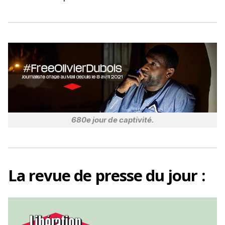
o
k
680e jour de captivité.
La
revue de presse
du jour :