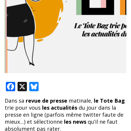
F
X
Bl
ac
u
Dans sa
revue de presse
matinale,
le Tote Bag
e
e
trie pour vous
les actualités
du jour dans la
b
sk
presse en ligne (parfois même twitter faute de
o
y
mieux…) et sélectionne
les news
qu’il ne faut
absolument pas rater.