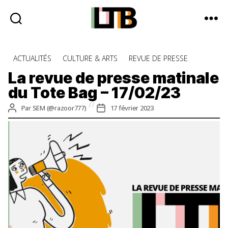
Le
Tote
Catégories
ACTUALITÉS
CULTURE & ARTS
REVUE DE PRESSE
Bag
-
La revue de presse matinale
Média
du Tote Bag – 17/02/23
d'information
quotidienne
Auteur
Date
Par
SEM (@razoor777)
17 février 2023
de
de
l’article
l’article