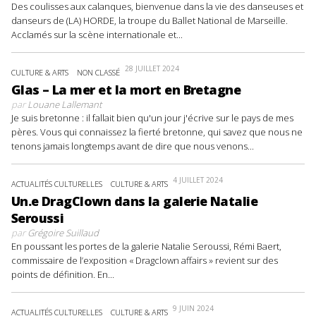
Des coulisses aux calanques, bienvenue dans la vie des danseuses et
danseurs de (LA) HORDE, la troupe du Ballet National de Marseille.
Acclamés sur la scène internationale et...
28 JUILLET 2024
CULTURE & ARTS
NON CLASSÉ
Glas – La mer et la mort en Bretagne
par
Louane Lallemant
Je suis bretonne : il fallait bien qu'un jour j'écrive sur le pays de mes
pères. Vous qui connaissez la fierté bretonne, qui savez que nous ne
tenons jamais longtemps avant de dire que nous venons...
4 JUILLET 2024
ACTUALITÉS CULTURELLES
CULTURE & ARTS
Un.e DragClown dans la galerie Natalie
Seroussi
par
Grégoire Suillaud
En poussant les portes de la galerie Natalie Seroussi, Rémi Baert,
commissaire de l’exposition « Dragclown affairs » revient sur des
points de définition. En...
9 JUIN 2024
ACTUALITÉS CULTURELLES
CULTURE & ARTS