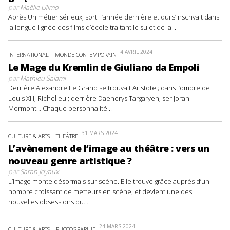
par
Maëlle Ullmo
Après Un métier sérieux, sorti l’année dernière et qui s’inscrivait dans
la longue lignée des films d’école traitant le sujet de la...
4 AVRIL 2024
INTERNATIONAL
MONDE CONTEMPORAIN
Le Mage du Kremlin de Giuliano da Empoli
par
Mathieu Salami
Derrière Alexandre Le Grand se trouvait Aristote ; dans l’ombre de
Louis XIII, Richelieu ; derrière Daenerys Targaryen, ser Jorah
Mormont… Chaque personnalité...
31 MARS 2024
CULTURE & ARTS
THÉÂTRE
L’avènement de l’image au théâtre : vers un
nouveau genre artistique ?
par
Sarah Joyaux
L’image monte désormais sur scène. Elle trouve grâce auprès d’un
nombre croissant de metteurs en scène, et devient une des
nouvelles obsessions du...
24 MARS 2024
CULTURE & ARTS
PHOTOGRAPHIE