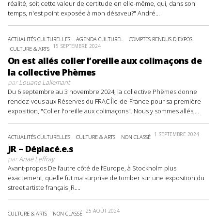
réalité, soit cette valeur de certitude en elle-même, qui, dans son
temps, n'est point exposée à mon désaveu?" André...
ACTUALITÉS CULTURELLES
AGENDA CULTUREL
COMPTES RENDUS D'EXPOS
15 SEPTEMBRE 2024
CULTURE & ARTS
On est allés coller l’oreille aux colimaçons de
la collective Phèmes
par
Louane Lallemant
Du 6 septembre au 3 novembre 2024, la collective Phèmes donne
rendez-vous aux Réserves du FRAC Île-de-France pour sa première
exposition, "Coller l'oreille aux colimaçons". Nous y sommes allés,...
1 SEPTEMBRE 2024
ACTUALITÉS CULTURELLES
CULTURE & ARTS
NON CLASSÉ
JR – Déplacé.e.s
par
Anaë Leffray
Avant-propos De l’autre côté de l’Europe, à Stockholm plus
exactement, quelle fut ma surprise de tomber sur une exposition du
street artiste français JR....
25 AOÛT 2024
CULTURE & ARTS
NON CLASSÉ