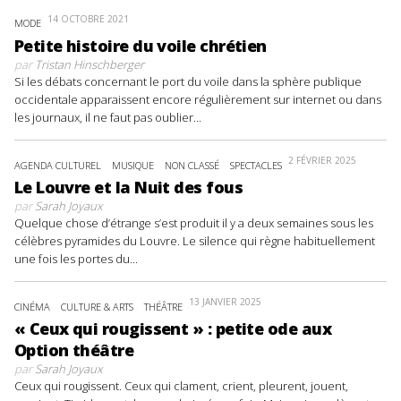
14 OCTOBRE 2021
MODE
Petite histoire du voile chrétien
par
Tristan Hinschberger
Si les débats concernant le port du voile dans la sphère publique
occidentale apparaissent encore régulièrement sur internet ou dans
les journaux, il ne faut pas oublier...
2 FÉVRIER 2025
AGENDA CULTUREL
MUSIQUE
NON CLASSÉ
SPECTACLES
Le Louvre et la Nuit des fous
par
Sarah Joyaux
Quelque chose d’étrange s’est produit il y a deux semaines sous les
célèbres pyramides du Louvre. Le silence qui règne habituellement
une fois les portes du...
13 JANVIER 2025
CINÉMA
CULTURE & ARTS
THÉÂTRE
« Ceux qui rougissent » : petite ode aux
Option théâtre
par
Sarah Joyaux
Ceux qui rougissent. Ceux qui clament, crient, pleurent, jouent,