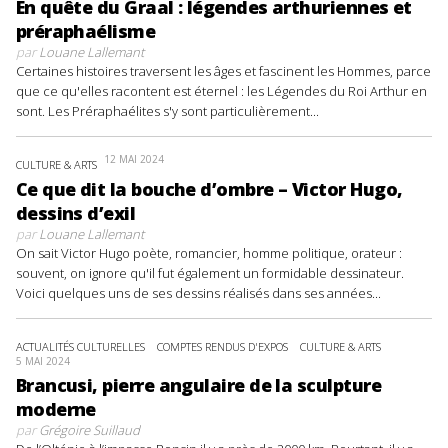
En quête du Graal : légendes arthuriennes et
préraphaélisme
par
Louane Lallemant
Certaines histoires traversent les âges et fascinent les Hommes, parce
que ce qu'elles racontent est éternel : les Légendes du Roi Arthur en
sont. Les Préraphaélites s'y sont particulièrement...
12 MAI 2024
CULTURE & ARTS
Ce que dit la bouche d’ombre – Victor Hugo,
dessins d’exil
par
Louane Lallemant
On sait Victor Hugo poète, romancier, homme politique, orateur :
souvent, on ignore qu'il fut également un formidable dessinateur.
Voici quelques uns de ses dessins réalisés dans ses années...
ACTUALITÉS CULTURELLES
COMPTES RENDUS D'EXPOS
CULTURE & ARTS
5 MAI 2024
Brancusi, pierre angulaire de la sculpture
moderne
par
Grégoire Suillaud