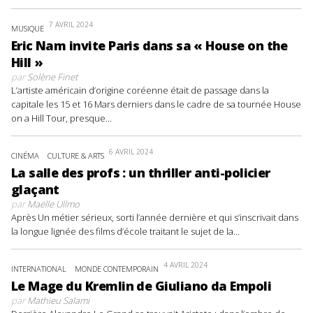
7 AVRIL 2024
MUSIQUE
Eric Nam invite Paris dans sa « House on the
Hill »
par
Solène Finet
L’artiste américain d’origine coréenne était de passage dans la
capitale les 15 et 16 Mars derniers dans le cadre de sa tournée House
on a Hill Tour, presque...
6 AVRIL 2024
CINÉMA
CULTURE & ARTS
La salle des profs : un thriller anti-policier
glaçant
par
Maëlle Ullmo
Après Un métier sérieux, sorti l’année dernière et qui s’inscrivait dans
la longue lignée des films d’école traitant le sujet de la...
4 AVRIL 2024
INTERNATIONAL
MONDE CONTEMPORAIN
Le Mage du Kremlin de Giuliano da Empoli
par
Mathieu Salami