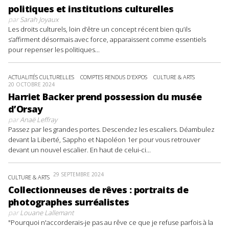
politiques et institutions culturelles
par
Sarah Joyaux
Les droits culturels, loin d’être un concept récent bien qu’ils
s’affirment désormais avec force, apparaissent comme essentiels
pour repenser les politiques...
ACTUALITÉS CULTURELLES
COMPTES RENDUS D'EXPOS
CULTURE & ARTS
20 OCTOBRE 2024
Harriet Backer prend possession du musée
d’Orsay
par
Anaë Leffray
Passez par les grandes portes. Descendez les escaliers. Déambulez
devant la Liberté, Sappho et Napoléon 1er pour vous retrouver
devant un nouvel escalier. En haut de celui-ci...
29 SEPTEMBRE 2024
CULTURE & ARTS
Collectionneuses de rêves : portraits de
photographes surréalistes
par
Louane Lallemant
"Pourquoi n'accorderais-je pas au rêve ce que je refuse parfois à la