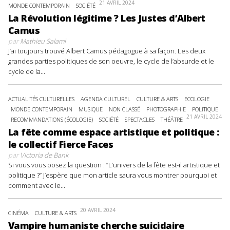
21 AVRIL 2024
MONDE CONTEMPORAIN
SOCIÉTÉ
La Révolution légitime ? Les Justes d’Albert
Camus
par
Mathieu Salami
J’ai toujours trouvé Albert Camus pédagogue à sa façon. Les deux
grandes parties politiques de son oeuvre, le cycle de l’absurde et le
cycle de la...
ACTUALITÉS CULTURELLES
AGENDA CULTUREL
CULTURE & ARTS
ECOLOGIE
MONDE CONTEMPORAIN
MUSIQUE
NON CLASSÉ
PHOTOGRAPHIE
POLITIQUE
21 AVRIL 2024
RECOMMANDATIONS (ÉCOLOGIE)
SOCIÉTÉ
SPECTACLES
THÉÂTRE
La fête comme espace artistique et politique :
le collectif Fierce Faces
par
Victoria de Bank
Si vous vous posez la question : “L’univers de la fête est-il artistique et
politique ?” J’espère que mon article saura vous montrer pourquoi et
comment avec le...
20 AVRIL 2024
CINÉMA
CULTURE & ARTS
Vampire humaniste cherche suicidaire