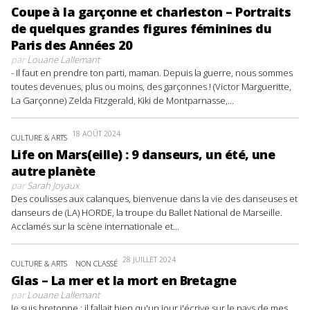
Coupe à la garçonne et charleston – Portraits
de quelques grandes figures féminines du
Paris des Années 20
par
Louane Lallemant
- Il faut en prendre ton parti, maman. Depuis la guerre, nous sommes
toutes devenues, plus ou moins, des garçonnes ! (Victor Margueritte,
La Garçonne) Zelda Fitzgerald, Kiki de Montparnasse,...
18 AOÛT 2024
CULTURE & ARTS
Life on Mars(eille) : 9 danseurs, un été, une
autre planète
par
Sarah Joyaux
Des coulisses aux calanques, bienvenue dans la vie des danseuses et
danseurs de (LA) HORDE, la troupe du Ballet National de Marseille.
Acclamés sur la scène internationale et...
28 JUILLET 2024
CULTURE & ARTS
NON CLASSÉ
Glas – La mer et la mort en Bretagne
par
Louane Lallemant
Je suis bretonne : il fallait bien qu'un jour j'écrive sur le pays de mes