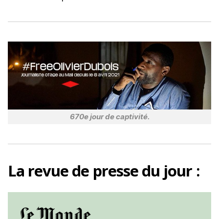
o
k
670e jour de captivité.
La
revue de presse
du jour :