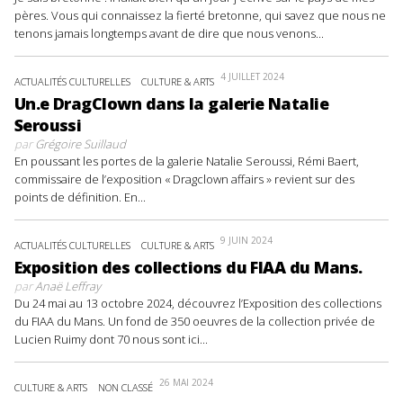
pères. Vous qui connaissez la fierté bretonne, qui savez que nous ne
tenons jamais longtemps avant de dire que nous venons...
4 JUILLET 2024
ACTUALITÉS CULTURELLES
CULTURE & ARTS
Un.e DragClown dans la galerie Natalie
Seroussi
par
Grégoire Suillaud
En poussant les portes de la galerie Natalie Seroussi, Rémi Baert,
commissaire de l’exposition « Dragclown affairs » revient sur des
points de définition. En...
9 JUIN 2024
ACTUALITÉS CULTURELLES
CULTURE & ARTS
Exposition des collections du FIAA du Mans.
par
Anaë Leffray
Du 24 mai au 13 octobre 2024, découvrez l’Exposition des collections
du FIAA du Mans. Un fond de 350 oeuvres de la collection privée de
Lucien Ruimy dont 70 nous sont ici...
26 MAI 2024
CULTURE & ARTS
NON CLASSÉ