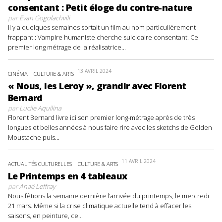
consentant : Petit éloge du contre-nature
par
Evan Gogolachvili
Il y a quelques semaines sortait un film au nom particulièrement
frappant : Vampire humaniste cherche suicidaire consentant. Ce
premier long métrage de la réalisatrice...
13 AVRIL 2024
CINÉMA
CULTURE & ARTS
« Nous, les Leroy », grandir avec Florent
Bernard
par
Lucile Aquilina
Florent Bernard livre ici son premier long-métrage après de très
longues et belles années à nous faire rire avec les sketchs de Golden
Moustache puis...
11 AVRIL 2024
ACTUALITÉS CULTURELLES
CULTURE & ARTS
Le Printemps en 4 tableaux
par
Anaë Leffray
Nous fêtions la semaine dernière l’arrivée du printemps, le mercredi
21 mars. Même si la crise climatique actuelle tend à effacer les
saisons, en peinture, ce...