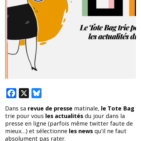
F
X
Bl
ac
u
Dans sa
revue de presse
matinale,
le Tote Bag
e
e
trie pour vous
les actualités
du jour dans la
b
sk
presse en ligne (parfois même twitter faute de
o
y
mieux…) et sélectionne
les news
qu’il ne faut
absolument pas rater.