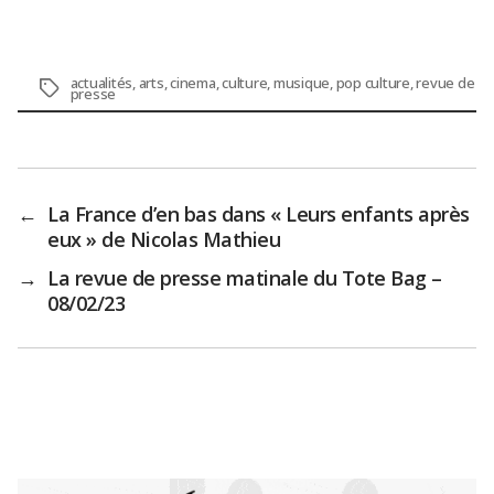
actualités
,
arts
,
cinema
,
culture
,
musique
,
pop culture
,
revue de
Étiquettes
presse
←
La France d’en bas dans « Leurs enfants après
eux » de Nicolas Mathieu
→
La revue de presse matinale du Tote Bag –
08/02/23