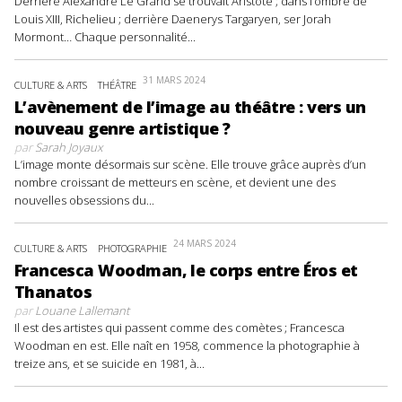
Derrière Alexandre Le Grand se trouvait Aristote ; dans l’ombre de
Louis XIII, Richelieu ; derrière Daenerys Targaryen, ser Jorah
Mormont… Chaque personnalité...
31 MARS 2024
CULTURE & ARTS
THÉÂTRE
L’avènement de l’image au théâtre : vers un
nouveau genre artistique ?
par
Sarah Joyaux
L’image monte désormais sur scène. Elle trouve grâce auprès d’un
nombre croissant de metteurs en scène, et devient une des
nouvelles obsessions du...
24 MARS 2024
CULTURE & ARTS
PHOTOGRAPHIE
Francesca Woodman, le corps entre Éros et
Thanatos
par
Louane Lallemant
Il est des artistes qui passent comme des comètes ; Francesca
Woodman en est. Elle naît en 1958, commence la photographie à
treize ans, et se suicide en 1981, à...