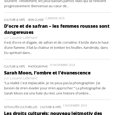
sourient. Timidement, les yeux baissés parfois. Mais qui se relèvent
progressivement. Bienvenue au cœur de...
2 JANVIER 2025
CULTURE & ARTS
NON CLASSÉ
D’ocre et de safran – les femmes rousses sont
dangereuses
par
Louane Lallemant
Il est d’ocre et d’agate, de safran et de cornaline. Il brûle dans le haut
d’une flamme, il fait la chaleur et tomber les feuilles. Kandinsky, dans
Du spirituel dans...
10 NOVEMBRE 2024
CULTURE & ARTS
PHOTOGRAPHIE
Sarah Moon, l’ombre et l’évanescence
par
Louane Lallemant
"La réalité c’est implacable. Je ne peux pas la photographier. J’ai
besoin de m’en évader pour m’en approcher." La photographie de
Sarah Moon est une fuite du réel, une histoire d'ombre...
3 NOVEMBRE 2024
ACTUALITÉS CULTURELLES
CULTURE & ARTS
Les droits culturels: nouveau leitmotiv des