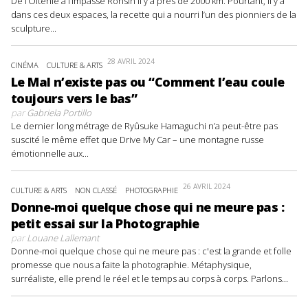
De l’Olténie à l’impasse Ronsin il y a près de 2000 km. Pourtant, il y a
dans ces deux espaces, la recette qui a nourri l’un des pionniers de la
sculpture...
28 AVRIL 2024
CINÉMA
CULTURE & ARTS
Le Mal n’existe pas ou “Comment l’eau coule
toujours vers le bas”
par
Gabriela Portillo
Le dernier long métrage de Ryûsuke Hamaguchi n’a peut-être pas
suscité le même effet que Drive My Car – une montagne russe
émotionnelle aux...
26 AVRIL 2024
CULTURE & ARTS
NON CLASSÉ
PHOTOGRAPHIE
Donne-moi quelque chose qui ne meure pas :
petit essai sur la Photographie
par
Louane Lallemant
Donne-moi quelque chose qui ne meure pas : c'est la grande et folle
promesse que nous a faite la photographie. Métaphysique,
surréaliste, elle prend le réel et le temps au corps à corps. Parlons...