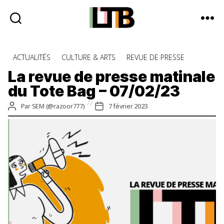
Le
Tote
Catégories
ACTUALITÉS
CULTURE & ARTS
REVUE DE PRESSE
Bag
-
La revue de presse matinale
Média
du Tote Bag – 07/02/23
d'information
quotidienne
Auteur
Date
Par
SEM (@razoor777)
7 février 2023
de
de
l’article
l’article