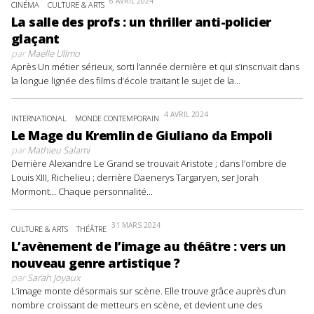
6 AVRIL 2024
CINÉMA
CULTURE & ARTS
La salle des profs : un thriller anti-policier
glaçant
par
Maëlle Ullmo
Après Un métier sérieux, sorti l’année dernière et qui s’inscrivait dans
la longue lignée des films d’école traitant le sujet de la...
4 AVRIL 2024
INTERNATIONAL
MONDE CONTEMPORAIN
Le Mage du Kremlin de Giuliano da Empoli
par
Mathieu Salami
Derrière Alexandre Le Grand se trouvait Aristote ; dans l’ombre de
Louis XIII, Richelieu ; derrière Daenerys Targaryen, ser Jorah
Mormont… Chaque personnalité...
31 MARS 2024
CULTURE & ARTS
THÉÂTRE
L’avènement de l’image au théâtre : vers un
nouveau genre artistique ?
par
Sarah Joyaux
L’image monte désormais sur scène. Elle trouve grâce auprès d’un
nombre croissant de metteurs en scène, et devient une des