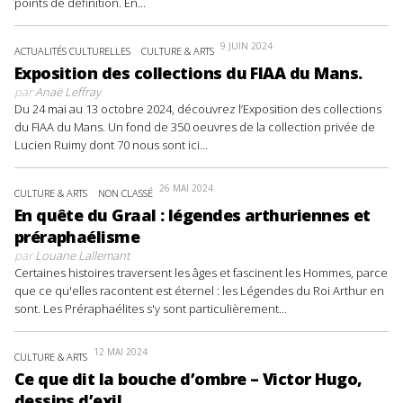
points de définition. En...
9 JUIN 2024
ACTUALITÉS CULTURELLES
CULTURE & ARTS
Exposition des collections du FIAA du Mans.
par
Anaë Leffray
Du 24 mai au 13 octobre 2024, découvrez l’Exposition des collections
du FIAA du Mans. Un fond de 350 oeuvres de la collection privée de
Lucien Ruimy dont 70 nous sont ici...
26 MAI 2024
CULTURE & ARTS
NON CLASSÉ
En quête du Graal : légendes arthuriennes et
préraphaélisme
par
Louane Lallemant
Certaines histoires traversent les âges et fascinent les Hommes, parce
que ce qu'elles racontent est éternel : les Légendes du Roi Arthur en
sont. Les Préraphaélites s'y sont particulièrement...
12 MAI 2024
CULTURE & ARTS
Ce que dit la bouche d’ombre – Victor Hugo,
dessins d’exil