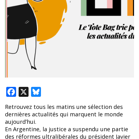
F
X
Bl
ac
u
Retrouvez tous les matins une sélection des
e
e
dernières actualités qui marquent le monde
b
sk
aujourd’hui.
o
y
En Argentine, la justice a suspendu une partie
des réformes ultralibérales du président Javier