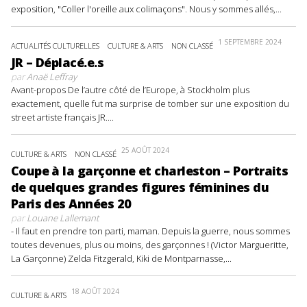
exposition, "Coller l'oreille aux colimaçons". Nous y sommes allés,...
1 SEPTEMBRE 2024
ACTUALITÉS CULTURELLES
CULTURE & ARTS
NON CLASSÉ
JR – Déplacé.e.s
par
Anaë Leffray
Avant-propos De l’autre côté de l’Europe, à Stockholm plus
exactement, quelle fut ma surprise de tomber sur une exposition du
street artiste français JR....
25 AOÛT 2024
CULTURE & ARTS
NON CLASSÉ
Coupe à la garçonne et charleston – Portraits
de quelques grandes figures féminines du
Paris des Années 20
par
Louane Lallemant
- Il faut en prendre ton parti, maman. Depuis la guerre, nous sommes
toutes devenues, plus ou moins, des garçonnes ! (Victor Margueritte,
La Garçonne) Zelda Fitzgerald, Kiki de Montparnasse,...
18 AOÛT 2024
CULTURE & ARTS