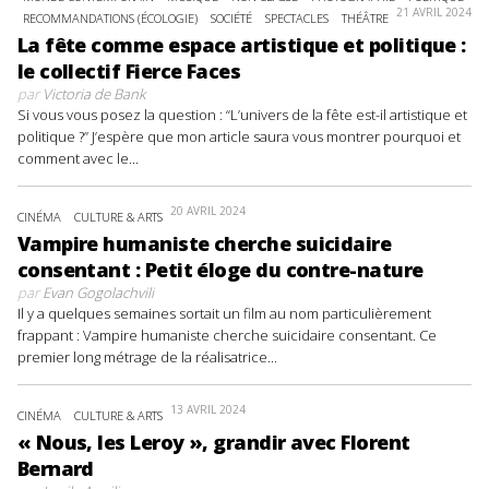
21 AVRIL 2024
RECOMMANDATIONS (ÉCOLOGIE)
SOCIÉTÉ
SPECTACLES
THÉÂTRE
La fête comme espace artistique et politique :
le collectif Fierce Faces
par
Victoria de Bank
Si vous vous posez la question : “L’univers de la fête est-il artistique et
politique ?” J’espère que mon article saura vous montrer pourquoi et
comment avec le...
20 AVRIL 2024
CINÉMA
CULTURE & ARTS
Vampire humaniste cherche suicidaire
consentant : Petit éloge du contre-nature
par
Evan Gogolachvili
Il y a quelques semaines sortait un film au nom particulièrement
frappant : Vampire humaniste cherche suicidaire consentant. Ce
premier long métrage de la réalisatrice...
13 AVRIL 2024
CINÉMA
CULTURE & ARTS
« Nous, les Leroy », grandir avec Florent
Bernard