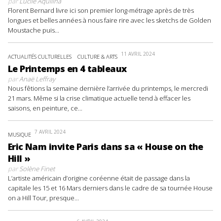
par
Lucile Aquilina
Florent Bernard livre ici son premier long-métrage après de très
longues et belles années à nous faire rire avec les sketchs de Golden
Moustache puis...
11 AVRIL 2024
ACTUALITÉS CULTURELLES
CULTURE & ARTS
Le Printemps en 4 tableaux
par
Anaë Leffray
Nous fêtions la semaine dernière l’arrivée du printemps, le mercredi
21 mars. Même si la crise climatique actuelle tend à effacer les
saisons, en peinture, ce...
7 AVRIL 2024
MUSIQUE
Eric Nam invite Paris dans sa « House on the
Hill »
par
Solène Finet
L’artiste américain d’origine coréenne était de passage dans la
capitale les 15 et 16 Mars derniers dans le cadre de sa tournée House
on a Hill Tour, presque...