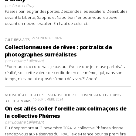
par
Anaë Leffray
Passez par les grandes portes. Descendez les escaliers. Déambulez
devant la Liberté, Sappho et Napoléon 1er pour vous retrouver
devant un nouvel escalier. En haut de celui-ci...
29 SEPTEMBRE 2024
CULTURE & ARTS
Collectionneuses de rêves : portraits de
photographes surréalistes
par
Louane Lallemant
"Pourquoi n'accorderais-je pas au rêve ce que je refuse parfois à la
réalité, soit cette valeur de certitude en elle-même, qui, dans son
temps, n'est point exposée à mon désaveu?" André...
ACTUALITÉS CULTURELLES
AGENDA CULTUREL
COMPTES RENDUS D'EXPOS
15 SEPTEMBRE 2024
CULTURE & ARTS
On est allés coller l’oreille aux colimaçons de
la collective Phèmes
par
Louane Lallemant
Du 6 septembre au 3 novembre 2024, la collective Phèmes donne
rendez-vous aux Réserves du FRAC Île-de-France pour sa première