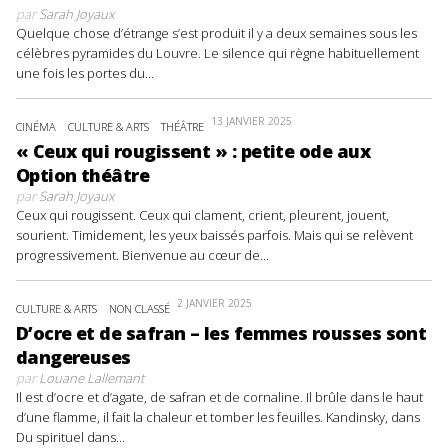
par
Sarah Joyaux
Quelque chose d’étrange s’est produit il y a deux semaines sous les
célèbres pyramides du Louvre. Le silence qui règne habituellement
une fois les portes du...
13 JANVIER 2025
CINÉMA
CULTURE & ARTS
THÉÂTRE
« Ceux qui rougissent » : petite ode aux
Option théâtre
par
Sarah Joyaux
Ceux qui rougissent. Ceux qui clament, crient, pleurent, jouent,
sourient. Timidement, les yeux baissés parfois. Mais qui se relèvent
progressivement. Bienvenue au cœur de...
2 JANVIER 2025
CULTURE & ARTS
NON CLASSÉ
D’ocre et de safran – les femmes rousses sont
dangereuses
par
Louane Lallemant
Il est d’ocre et d’agate, de safran et de cornaline. Il brûle dans le haut
d’une flamme, il fait la chaleur et tomber les feuilles. Kandinsky, dans
Du spirituel dans...