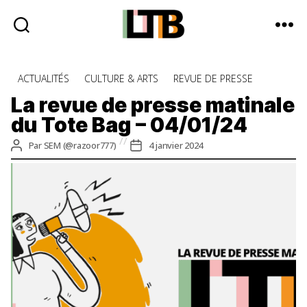
Le
Tote
Catégories
ACTUALITÉS
CULTURE & ARTS
REVUE DE PRESSE
Bag
-
La revue de presse matinale
Média
du Tote Bag – 04/01/24
d'information
quotidienne
Auteur
Date
Par
SEM (@razoor777)
4 janvier 2024
de
de
l’article
l’article