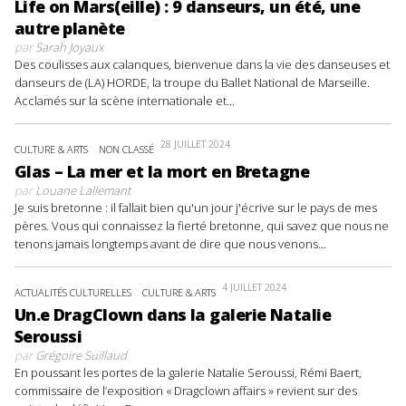
Life on Mars(eille) : 9 danseurs, un été, une
autre planète
par
Sarah Joyaux
Des coulisses aux calanques, bienvenue dans la vie des danseuses et
danseurs de (LA) HORDE, la troupe du Ballet National de Marseille.
Acclamés sur la scène internationale et...
28 JUILLET 2024
CULTURE & ARTS
NON CLASSÉ
Glas – La mer et la mort en Bretagne
par
Louane Lallemant
Je suis bretonne : il fallait bien qu'un jour j'écrive sur le pays de mes
pères. Vous qui connaissez la fierté bretonne, qui savez que nous ne
tenons jamais longtemps avant de dire que nous venons...
4 JUILLET 2024
ACTUALITÉS CULTURELLES
CULTURE & ARTS
Un.e DragClown dans la galerie Natalie
Seroussi
par
Grégoire Suillaud
En poussant les portes de la galerie Natalie Seroussi, Rémi Baert,
commissaire de l’exposition « Dragclown affairs » revient sur des