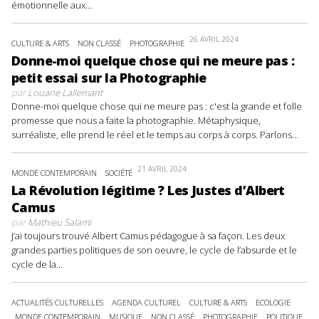
émotionnelle aux...
26 AVRIL 2024
CULTURE & ARTS
NON CLASSÉ
PHOTOGRAPHIE
Donne-moi quelque chose qui ne meure pas :
petit essai sur la Photographie
par
Louane Lallemant
Donne-moi quelque chose qui ne meure pas : c'est la grande et folle
promesse que nous a faite la photographie. Métaphysique,
surréaliste, elle prend le réel et le temps au corps à corps. Parlons...
21 AVRIL 2024
MONDE CONTEMPORAIN
SOCIÉTÉ
La Révolution légitime ? Les Justes d’Albert
Camus
par
Mathieu Salami
J’ai toujours trouvé Albert Camus pédagogue à sa façon. Les deux
grandes parties politiques de son oeuvre, le cycle de l’absurde et le
cycle de la...
ACTUALITÉS CULTURELLES
AGENDA CULTUREL
CULTURE & ARTS
ECOLOGIE
MONDE CONTEMPORAIN
MUSIQUE
NON CLASSÉ
PHOTOGRAPHIE
POLITIQUE