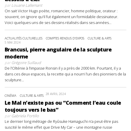
par
Louane Lallemant
On sait Victor Hugo poète, romancier, homme politique, orateur :
souvent, on ignore qu'il fut également un formidable dessinateur.
Voici quelques uns de ses dessins réalisés dans ses années...
ACTUALITÉS CULTURELLES
COMPTES RENDUS D'EXPOS
CULTURE & ARTS
5 MAI 2024
Brancusi, pierre angulaire de la sculpture
moderne
par
Grégoire Suillaud
De l’Olténie à l’impasse Ronsin il y a près de 2000 km. Pourtant, il y a
dans ces deux espaces, la recette qui a nourri l’un des pionniers de la
sculpture...
28 AVRIL 2024
CINÉMA
CULTURE & ARTS
Le Mal n’existe pas ou “Comment l’eau coule
toujours vers le bas”
par
Gabriela Portillo
Le dernier long métrage de Ryûsuke Hamaguchi n’a peut-être pas
suscité le même effet que Drive My Car – une montagne russe