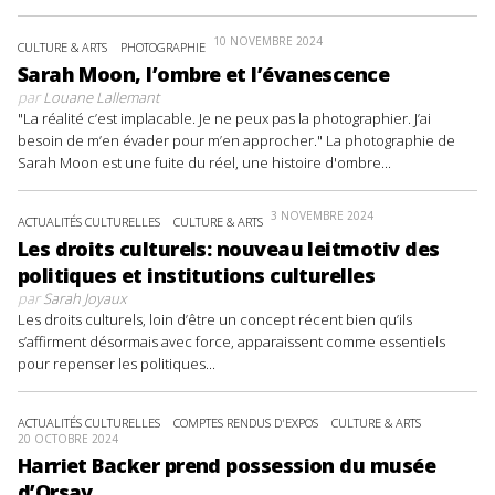
10 NOVEMBRE 2024
CULTURE & ARTS
PHOTOGRAPHIE
Sarah Moon, l’ombre et l’évanescence
par
Louane Lallemant
"La réalité c’est implacable. Je ne peux pas la photographier. J’ai
besoin de m’en évader pour m’en approcher." La photographie de
Sarah Moon est une fuite du réel, une histoire d'ombre...
3 NOVEMBRE 2024
ACTUALITÉS CULTURELLES
CULTURE & ARTS
Les droits culturels: nouveau leitmotiv des
politiques et institutions culturelles
par
Sarah Joyaux
Les droits culturels, loin d’être un concept récent bien qu’ils
s’affirment désormais avec force, apparaissent comme essentiels
pour repenser les politiques...
ACTUALITÉS CULTURELLES
COMPTES RENDUS D'EXPOS
CULTURE & ARTS
20 OCTOBRE 2024
Harriet Backer prend possession du musée
d’Orsay