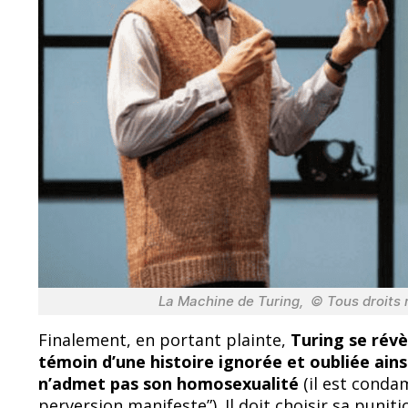
La Machine de Turing, © Tous droits
Finalement, en portant plainte,
Turing se révè
témoin d’une histoire ignorée et oubliée ainsi
n’admet pas son homosexualité
(il est conda
perversion manifeste”). Il doit choisir sa punit