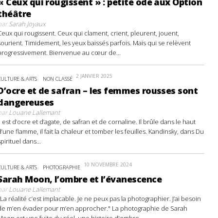
« Ceux qui rougissent » : petite ode aux Option
théâtre
par
Sarah Joyaux
Ceux qui rougissent. Ceux qui clament, crient, pleurent, jouent,
sourient. Timidement, les yeux baissés parfois. Mais qui se relèvent
progressivement. Bienvenue au cœur de...
2 JANVIER 2025
CULTURE & ARTS
NON CLASSÉ
D’ocre et de safran – les femmes rousses sont
dangereuses
par
Louane Lallemant
Il est d’ocre et d’agate, de safran et de cornaline. Il brûle dans le haut
d’une flamme, il fait la chaleur et tomber les feuilles. Kandinsky, dans Du
spirituel dans...
10 NOVEMBRE 2024
CULTURE & ARTS
PHOTOGRAPHIE
Sarah Moon, l’ombre et l’évanescence
par
Louane Lallemant
"La réalité c’est implacable. Je ne peux pas la photographier. J’ai besoin
de m’en évader pour m’en approcher." La photographie de Sarah
Moon est une fuite du réel, une histoire d'ombre...