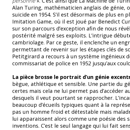
personne
». C’est ainsi que La Machine de Tur
b
sk
Alan Turing, mathématicien anglais de génie,
o
y
suicide en 1954. S’il est désormais de plus en
Imitation Game, où il est joué par Benedict Cu
o
sur son parcours d’exception afin de nous rév
k
postérité malgré ses exploits. L’intrigue débu
cambriolage. Par ce geste, il enclenche un eng
permettant de revenir sur les étapes clés de s
Petitgirard a recours à un système ingénieux 
commissariat de police en 1952 jusqu’aux couloi
La pièce brosse le portrait d’un génie excentr
bègue, athlétique et sensible. Une partie du g
certes mais cela ne lui permet pas d’accéder au
desquels il veut pourtant se rapprocher. L’inca
beaucoup d’écueils typiques quant à la représe
pas un homme froid et détestable mais maladr
lui apparaissent alors comme une poésie des s
inventions. C’est le seul langage qui lui fait sen