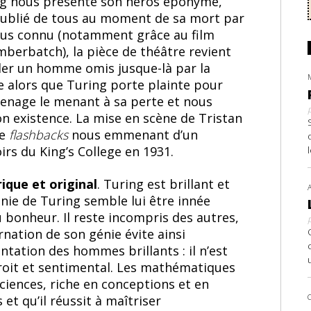
ing nous présente son héros éponyme,
 oublié de tous au moment de sa mort par
 plus connu (notamment grâce au film
mberbatch), la pièce de théâtre revient
éler un homme omis jusque-là par la
te alors que Turing porte plainte pour
renage le menant à sa perte et nous
on existence. La mise en scène de Tristan
de
flashbacks
nous emmenant d’un
rs du King’s College en 1931.
ique et original
. Turing est brillant et
énie de Turing semble lui être innée
 bonheur. Il reste incompris des autres,
rnation de son génie évite ainsi
ntation des hommes brillants : il n’est
oit et sentimental. Les mathématiques
ciences, riche en conceptions et en
s et qu’il réussit à maîtriser