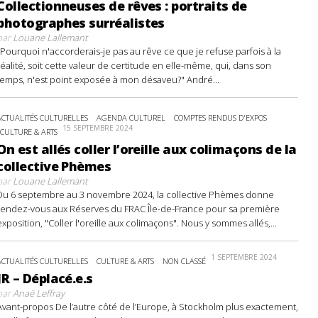
Collectionneuses de rêves : portraits de
photographes surréalistes
par
Louane Lallemant
"Pourquoi n'accorderais-je pas au rêve ce que je refuse parfois à la
réalité, soit cette valeur de certitude en elle-même, qui, dans son
temps, n'est point exposée à mon désaveu?" André...
ACTUALITÉS CULTURELLES
AGENDA CULTUREL
COMPTES RENDUS D'EXPOS
15 SEPTEMBRE 2024
CULTURE & ARTS
On est allés coller l’oreille aux colimaçons de la
collective Phèmes
par
Louane Lallemant
Du 6 septembre au 3 novembre 2024, la collective Phèmes donne
rendez-vous aux Réserves du FRAC Île-de-France pour sa première
exposition, "Coller l'oreille aux colimaçons". Nous y sommes allés,...
1 SEPTEMBRE 2024
ACTUALITÉS CULTURELLES
CULTURE & ARTS
NON CLASSÉ
JR – Déplacé.e.s
par
Anaë Leffray
Avant-propos De l’autre côté de l’Europe, à Stockholm plus exactement,