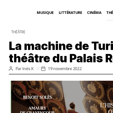
MUSIQUE
LITTÉRATURE
CINÉMA
TH
Catégories
THÉÂTRE
La machine de Turi
théâtre du Palais 
Par
Inès.K
19 novembre 2022
Auteur
Date
de
de
l’article
l’article