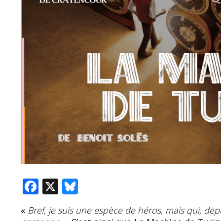
F
X
Bl
ac
u
«
Bref, je suis une espèce de héros, mais qui, depui
e
e