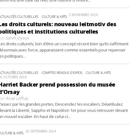
3 NOVEMBRE 2024
ACTUALITÉS CULTURELLES
CULTURE & ARTS
Les droits culturels: nouveau leitmotiv des
politiques et institutions culturelles
par
Sarah Joyaux
Les droits culturels, loin d’être un concept récent bien qu’ils s’affirment
désormais avec force, apparaissent comme essentiels pour repenser
les politiques...
ACTUALITÉS CULTURELLES
COMPTES RENDUS D'EXPOS
CULTURE & ARTS
20 OCTOBRE 2024
Harriet Backer prend possession du musée
d’Orsay
par
Anaë Leffray
Passez par les grandes portes. Descendez les escaliers. Déambulez
devant la Liberté, Sappho et Napoléon 1er pour vous retrouver devant
un nouvel escalier. En haut de celui-ci...
29 SEPTEMBRE 2024
CULTURE & ARTS