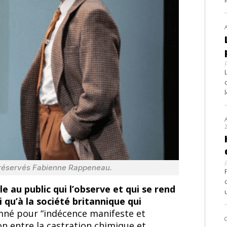
 réservés Fabienne Rappeneau.
le au public qui l’observe et qui se rend
 qu’à la société britannique qui
mné pour “indécence manifeste et
ion entre la castration chimique et