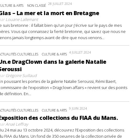
28 JUILLET 2024
CULTURE & ARTS
NON CLASSÉ
Glas – La mer et la mort en Bretagne
par
Louane Lallemant
Je suis bretonne : il fallait bien qu'un jour j'écrive sur le pays de mes
pères. Vous qui connaissez la fierté bretonne, qui savez que nous ne
tenons jamais longtemps avant de dire que nous venons...
4 JUILLET 2024
ACTUALITÉS CULTURELLES
CULTURE & ARTS
Un.e DragClown dans la galerie Natalie
Seroussi
par
Grégoire Suillaud
En poussant les portes de la galerie Natalie Seroussi, Rémi Baert,
commissaire de l’exposition « Dragclown affairs » revient sur des points
de définition. En...
9 JUIN 2024
ACTUALITÉS CULTURELLES
CULTURE & ARTS
Exposition des collections du FIAA du Mans.
par
Anaë Leffray
Du 24 mai au 13 octobre 2024, découvrez l’Exposition des collections
du FIAA du Mans. Un fond de 350 oeuvres de la collection privée de