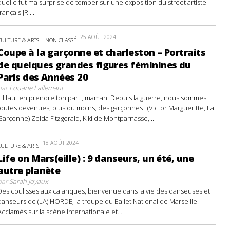
quelle fut ma surprise de tomber sur une exposition du street artiste
français JR....
25 AOÛT 2024
CULTURE & ARTS
NON CLASSÉ
Coupe à la garçonne et charleston – Portraits
de quelques grandes figures féminines du
Paris des Années 20
par
Louane Lallemant
- Il faut en prendre ton parti, maman. Depuis la guerre, nous sommes
toutes devenues, plus ou moins, des garçonnes ! (Victor Margueritte, La
Garçonne) Zelda Fitzgerald, Kiki de Montparnasse,...
18 AOÛT 2024
CULTURE & ARTS
Life on Mars(eille) : 9 danseurs, un été, une
autre planète
par
Sarah Joyaux
Des coulisses aux calanques, bienvenue dans la vie des danseuses et
danseurs de (LA) HORDE, la troupe du Ballet National de Marseille.
Acclamés sur la scène internationale et...