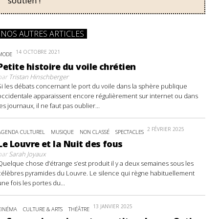
soutien !
NOS AUTRES ARTICLES
14 OCTOBRE 2021
MODE
Petite histoire du voile chrétien
par
Tristan Hinschberger
Si les débats concernant le port du voile dans la sphère publique
occidentale apparaissent encore régulièrement sur internet ou dans
les journaux, il ne faut pas oublier...
2 FÉVRIER 2025
AGENDA CULTUREL
MUSIQUE
NON CLASSÉ
SPECTACLES
Le Louvre et la Nuit des fous
par
Sarah Joyaux
Quelque chose d’étrange s’est produit il y a deux semaines sous les
célèbres pyramides du Louvre. Le silence qui règne habituellement
une fois les portes du...
13 JANVIER 2025
CINÉMA
CULTURE & ARTS
THÉÂTRE