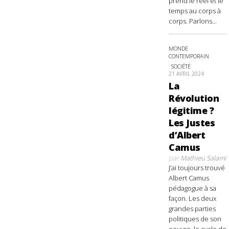
prend le réel et le
temps au corps à
corps. Parlons...
MONDE
CONTEMPORAIN
SOCIÉTÉ
21 AVRIL 2024
La
Révolution
légitime ?
Les Justes
d’Albert
Camus
par
Mathieu Salami
J’ai toujours trouvé
Albert Camus
pédagogue à sa
façon. Les deux
grandes parties
politiques de son