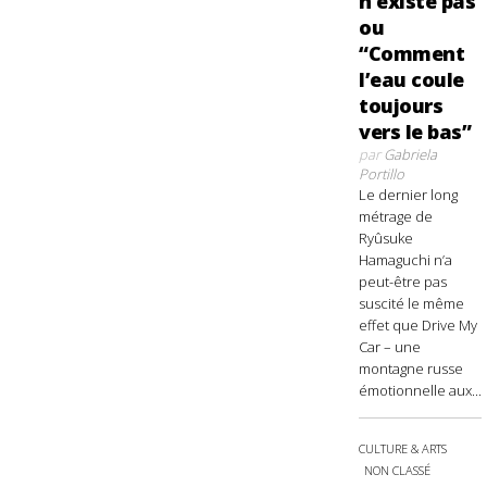
n’existe pas
ou
“Comment
l’eau coule
toujours
vers le bas”
par
Gabriela
Portillo
Le dernier long
métrage de
Ryûsuke
Hamaguchi n’a
peut-être pas
suscité le même
effet que Drive My
Car – une
montagne russe
émotionnelle aux...
CULTURE & ARTS
NON CLASSÉ