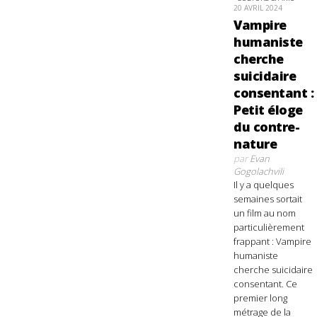
20 AVRIL 2024
Vampire
humaniste
cherche
suicidaire
consentant :
Petit éloge
du contre-
nature
par
Evan
Gogolachvili
Il y a quelques
semaines sortait
un film au nom
particulièrement
frappant : Vampire
humaniste
cherche suicidaire
consentant. Ce
premier long
métrage de la