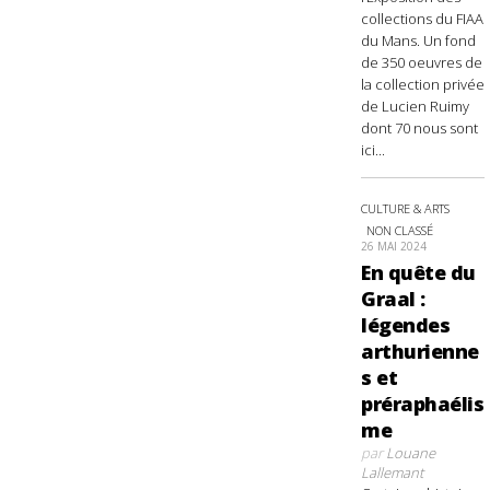
collections du FIAA
du Mans. Un fond
de 350 oeuvres de
la collection privée
de Lucien Ruimy
dont 70 nous sont
ici...
CULTURE & ARTS
NON CLASSÉ
26 MAI 2024
En quête du
Graal :
légendes
arthurienne
s et
préraphaélis
me
par
Louane
Lallemant