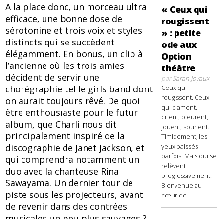
A la place donc, un morceau ultra
« Ceux qui
efficace, une bonne dose de
rougissent
sérotonine et trois voix et styles
» : petite
distincts qui se succèdent
ode aux
élégamment. En bonus, un clip à
Option
l’ancienne où les trois amies
théâtre
décident de servir une
par
Sarah Joyaux
chorégraphie tel le girls band dont
Ceux qui
rougissent. Ceux
on aurait toujours rêvé. De quoi
qui clament,
être enthousiaste pour le futur
crient, pleurent,
album, que Charli nous dit
jouent, sourient.
principalement inspiré de la
Timidement, les
discographie de Janet Jackson, et
yeux baissés
parfois. Mais qui se
qui comprendra notamment un
relèvent
duo avec la chanteuse Rina
progressivement.
Sawayama. Un dernier tour de
Bienvenue au
piste sous les projecteurs, avant
cœur de...
de revenir dans des contrées
musicales un peu plus sauvages ?