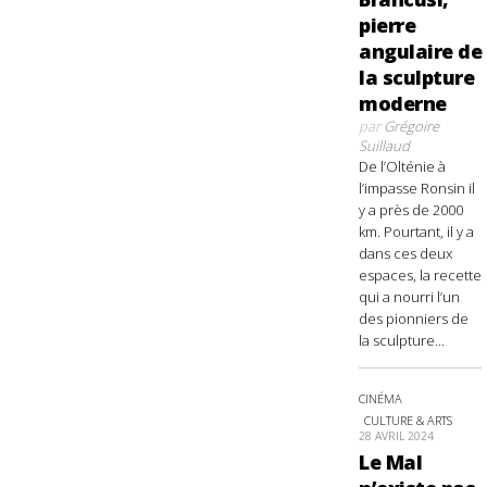
pierre
angulaire de
la sculpture
moderne
par
Grégoire
Suillaud
De l’Olténie à
l’impasse Ronsin il
y a près de 2000
km. Pourtant, il y a
dans ces deux
espaces, la recette
qui a nourri l’un
des pionniers de
la sculpture...
CINÉMA
CULTURE & ARTS
28 AVRIL 2024
Le Mal