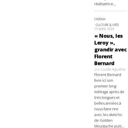
réalisatrice...
CINÉMA
CULTURE & ARTS
13 AVRIL 2024
« Nous, les
Leroy »,
grandir avec
Florent
Bernard
par
Lucile Aquilina
Florent Bernard
livre ici son
premier long-
métrage après de
très longues et
belles années à
nous faire rire
avec les sketchs
de Golden
Moustache puis...