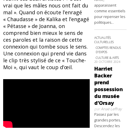
vrai que les mâles nous ont fait du
apparaissent
comme essentiels
mal ». Quand on écoute l’enragé
pour repenser les
« Chaudasse » de Kalika et l’engagé
politiques...
« Pétasse » de Joanna, on
comprend bien mieux le sens de
ACTUALITÉS
ces paroles et la raison de cette
CULTURELLES
connexion qui tombe sous le sens.
COMPTES RENDUS
D'EXPOS
Une connexion qui prend vie dans
CULTURE & ARTS
le clip très stylisé de ce « Touche-
20 OCTOBRE 2024
Moi », qui vaut le coup d’œil.
Harriet
Backer
prend
possession
du musée
d’Orsay
par
Anaë Leffray
Passez par les
grandes portes.
Descendez les