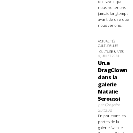
qui savez que
nous ne tenons
jamais longtemps
avant de dire que
nous venons...
ACTUALITÉS
CULTURELLES
CULTURE & ARTS
4 JUILLET 2024
Un.e
DragClown
dans la
galerie
Natalie
Seroussi
par
Grégoire
Suillaud
En poussant les
portes de la
galerie Natalie