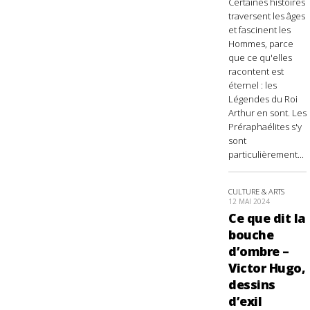
Certaines histoires
traversent les âges
et fascinent les
Hommes, parce
que ce qu'elles
racontent est
éternel : les
Légendes du Roi
Arthur en sont. Les
Préraphaélites s'y
sont
particulièrement...
CULTURE & ARTS
12 MAI 2024
Ce que dit la
bouche
d’ombre –
Victor Hugo,
dessins
d’exil