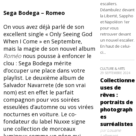
escaliers.
Déambulez devant
Sega Bodega – Romeo
la Liberté, Sappho
et Napoléon 1er
On vous avez déjà parlé de son
pour vous
excellent single « Only Seeing God
retrouver devant
un nouvel escalier.
When I Come » en Septembre,
En haut de celui-
mais la magie de son nouvel album
ci...
Roméo
nous pousse à enfoncer le
clou : Sega Bodega mérite
CULTURE & ARTS
d’occuper une place dans votre
29 SEPTEMBRE 2024
playlist. Le deuxième album de
Collectionne
Salvador Navarrete (de son vrai
uses de
nom) est en effet le parfait
rêves :
compagnon pour vos soirées
portraits de
esseulées d’automne ou vos virées
photograph
nocturnes en voiture. Le co-
es
fondateur du label Nuxxe signe
surréalistes
une collection de morceaux
par
Louane
Lallemant