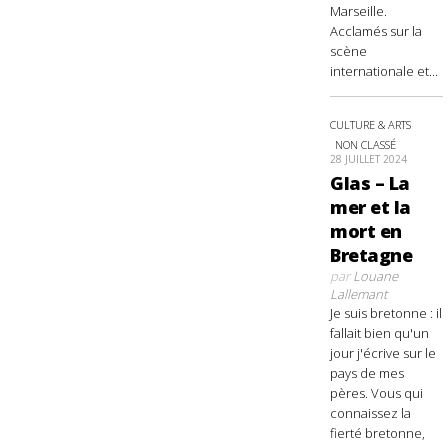
Marseille.
Acclamés sur la
scène
internationale et...
CULTURE & ARTS
NON CLASSÉ
28 JUILLET 2024
Glas – La
mer et la
mort en
Bretagne
par
Louane
Lallemant
Je suis bretonne : il
fallait bien qu'un
jour j'écrive sur le
pays de mes
pères. Vous qui
connaissez la
fierté bretonne,