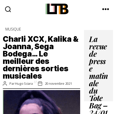
Le
Tote
Catégories
MUSIQUE
Bag
-
Charli XCX, Kalika &
La
Média
Joanna, Sega
revue
d'information
Bodega… Le
quotidienne
de
meilleur des
press
dernières sorties
e
musicales
matin
ale
Auteur
Date
Par
Hugo Sciara
20 novembre 2021
de
de
du
l’article
l’article
Tote
Bag –
24/01