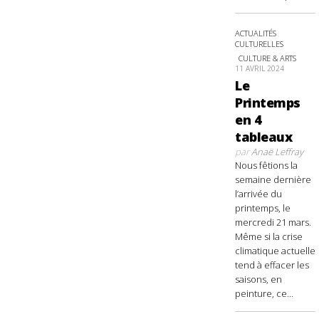
ACTUALITÉS
CULTURELLES
CULTURE & ARTS
11 AVRIL 2024
Le
Printemps
en 4
tableaux
par
Anaë Leffray
Nous fêtions la
semaine dernière
l’arrivée du
printemps, le
mercredi 21 mars.
Même si la crise
climatique actuelle
tend à effacer les
saisons, en
peinture, ce...