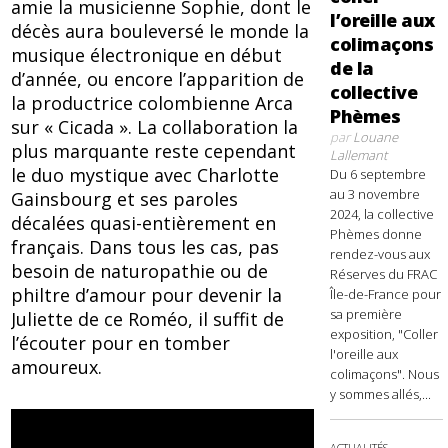
amie la musicienne Sophie, dont le
l’oreille aux
décès aura bouleversé le monde la
colimaçons
musique électronique en début
de la
d’année, ou encore l’apparition de
collective
la productrice colombienne Arca
Phèmes
sur « Cicada ». La collaboration la
par
Louane
plus marquante reste cependant
Lallemant
le duo mystique avec Charlotte
Du 6 septembre
au 3 novembre
Gainsbourg et ses paroles
2024, la collective
décalées quasi-entièrement en
Phèmes donne
français. Dans tous les cas, pas
rendez-vous aux
besoin de naturopathie ou de
Réserves du FRAC
philtre d’amour pour devenir la
Île-de-France pour
sa première
Juliette de ce Roméo, il suffit de
exposition, "Coller
l’écouter pour en tomber
l'oreille aux
amoureux.
colimaçons". Nous
y sommes allés,...
ACTUALITÉS