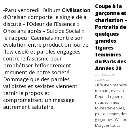
Coupe à la
-Paru vendredi, l’album
Civilisation
garçonne et
d’Orelsan comporte le single déjà
charleston –
discuté « l’Odeur de l’Essence ».
Portraits de
Onze ans après « Suicide Social »,
quelques
le rappeur Caennais montre son
grandes
évolution entre production lourde,
figures
flow ciselé et paroles engagées
féminines
contre le fascisme pour
du Paris des
prophétiser l’effondrement
Années 20
imminent de notre société.
par
Louane
Dommage que des paroles
Lallemant
- Il faut en prendre
validistes et sexistes viennent
ton parti, maman.
ternir le propos et
Depuis la guerre,
compromettent un message
nous sommes
autrement salutaire.
toutes devenues,
plus ou moins, des
garçonnes ! (Victor
Margueritte, La