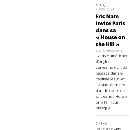
MUSIQUE
7 AVRIL 2024
Eric Nam
invite Paris
dans sa
« House on
the Hill »
par
Solène Finet
L’artiste américain
d’origine
coréenne était de
passage dans la
capitale les 15 et
16 Mars derniers
dans le cadre de
sa tournée House
on a Hill Tour,
presque...
CINÉMA
CULTURE & ARTS