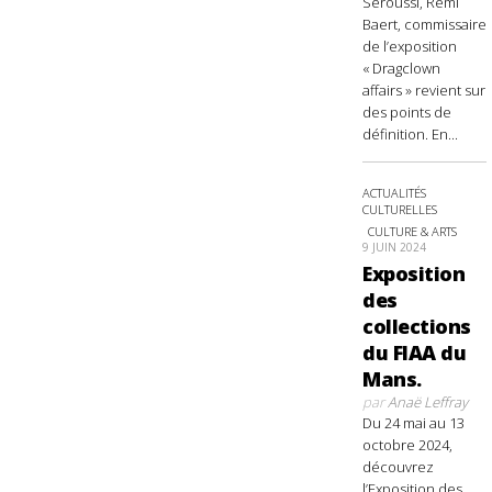
Seroussi, Rémi
Baert, commissaire
de l’exposition
« Dragclown
affairs » revient sur
des points de
définition. En...
ACTUALITÉS
CULTURELLES
CULTURE & ARTS
9 JUIN 2024
Exposition
des
collections
du FIAA du
Mans.
par
Anaë Leffray
Du 24 mai au 13
octobre 2024,
découvrez
l’Exposition des