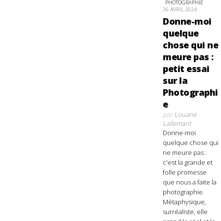
PHOTOGRAPHIE
26 AVRIL 2024
Donne-moi
quelque
chose qui ne
meure pas :
petit essai
sur la
Photographi
e
par
Louane
Lallemant
Donne-moi
quelque chose qui
ne meure pas :
c'est la grande et
folle promesse
que nous a faite la
photographie.
Métaphysique,
surréaliste, elle