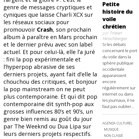
Petite
genre de messages cryptiques et
histoire du
cyniques que laisse Charli XCX sur
voile
les réseaux sociaux pour
chrétien
promouvoir
Crash
, son prochain
par
Tristan
album à paraître en Mars prochain
Hinschberger
et le dernier prévu avec son label
Si les débats
concernant le port
actuel. Et pour celui-là, elle l’a juré
du voile dans la
: fini la pop expérimentale et
sphère publique
l’hyperpop abrasive de ses
occidentale
derniers projets, ayant fait d’elle la
apparaissent
chouchou des critiques, et bonjour
encore
régulièrement sur
la pop mainstream on ne peut
internet ou dans
plus contemporaine. Et qui dit pop
les journaux, il ne
contemporaine dit synth-pop aux
faut pas oublier...
grosses influences 80’s et 90’s, un
genre bien remis au goût du jour
AGENDA CULTUREL
par The Weeknd ou Dua Lipa sur
MUSIQUE
leurs derniers projets respectifs.
NON CLASSÉ