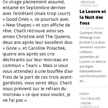
Ce virage pleinement assumé,
SPECTACLES
2 FÉVRIER 2025
entamé en Septembre dernier
Le Louvre et
avec l’entêtant (mais trop court)
la Nuit des
« Good Ones », se poursuit avec
fous
« New Shapes » et son affiche de
par
Sarah Joyaux
rêve. Charli retrouve ainsi ses
Quelque chose
amies Christine and The Queens,
d’étrange s’est
deux ans après leur excellent duo
produit il y a deux
semaines sous les
« Gone », et Caroline Polachek,
célèbres
quatre ans après ses cris
pyramides du
déchirants sur leur morceau en
Louvre. Le silence
commun « Tears ». Mais si vous
qui règne
vous attendiez à une bouffée d’air
habituellement
une fois les portes
frais de la part de ces trois avant-
du...
gardistes, vous serez déçu. Charli
nous prévient sur le refrain du
morceau « ce que vous voulez, je
CINÉMA
CULTURE & ARTS
ne l’ai pas ».
THÉÂTRE
13 JANVIER 2025