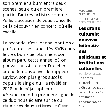
son premier album entre deux
scènes, seule ou en première
ACTUALITÉS
partie d’autres artistes comme
CULTURELLES
CULTURE & ARTS
Yelle. L’occasion de vous conseiller
3 NOVEMBRE 2024
de la découvrir en concert, où elle
Les droits
excelle.
culturels:
nouveau
La seconde, c’est Joanna, dont on a
leitmotiv
pu écouter les sonorités R’n’B dans
des
le très bon « Sérotonine », son
politiques et
album paru cette année, où on
institutions
pouvait aussi trouver l’excellent
culturelles
duo « Démons » avec le rappeur
par
Sarah Joyaux
Laylow, son plus gros succès
Les droits
depuis le single qui l’a révélé en
culturels, loin
d’être un concept
2018 ou le déjà saphique
récent bien qu’ils
« Séduction ». La première ligne de
s’affirment
ce duo nous éclaire sur ce qui
désormais avec
réunit ces deux artistes : « C’est
force,