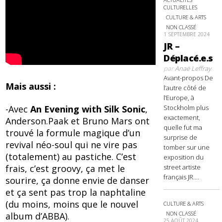
CULTURELLES
CULTURE & ARTS
NON CLASSÉ
1 SEPTEMBRE 2024
JR –
Déplacé.e.s
par
Anaë Leffray
Avant-propos De
Mais aussi :
l’autre côté de
l’Europe, à
-Avec
An Evening with Silk Sonic
,
Stockholm plus
exactement,
Anderson.Paak et Bruno Mars ont
quelle fut ma
trouvé la formule magique d’un
surprise de
revival néo-soul qui ne vire pas
tomber sur une
(totalement) au pastiche. C’est
exposition du
frais, c’est groovy, ça met le
street artiste
français JR....
sourire, ça donne envie de danser
et ça sent pas trop la naphtaline
(du moins, moins que le nouvel
CULTURE & ARTS
NON CLASSÉ
album d’ABBA).
25 AOÛT 2024