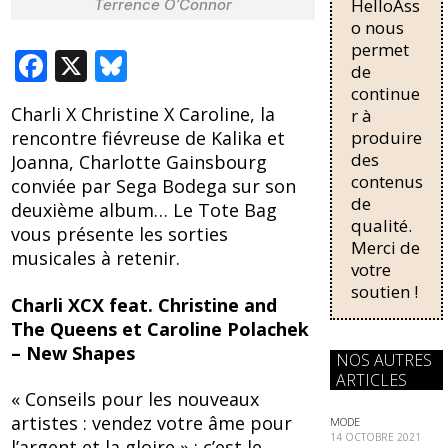
HelloAss
Terrence O’Connor
pour une
régularisati
o nous
on,
permet
F
X
Bl
passant de
de
trois...
ac
u
continue
Charli X Christine X Caroline, la
r à
e
e
produire
rencontre fiévreuse de Kalika et
b
sk
des
Joanna, Charlotte Gainsbourg
contenus
o
y
conviée par Sega Bodega sur son
de
deuxième album… Le Tote Bag
o
qualité.
vous présente les sorties
Merci de
k
musicales à retenir.
votre
soutien !
Charli XCX feat. Christine and
The Queens et Caroline Polachek
– New Shapes
NOS AUTRES
ARTICLES
« Conseils pour les nouveaux
artistes : vendez votre âme pour
MODE
14 OCTOBRE 2021
l’argent et la gloire » : c’est le