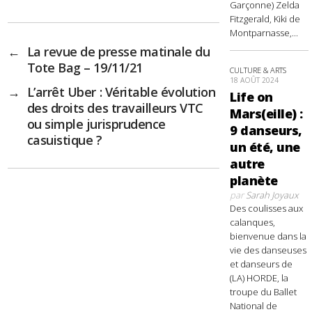
Garçonne) Zelda
Fitzgerald, Kiki de
Montparnasse,...
←
La revue de presse matinale du
Tote Bag – 19/11/21
CULTURE & ARTS
18 AOÛT 2024
→
L’arrêt Uber : Véritable évolution
Life on
des droits des travailleurs VTC
Mars(eille) :
ou simple jurisprudence
9 danseurs,
casuistique ?
un été, une
autre
planète
par
Sarah Joyaux
Des coulisses aux
calanques,
bienvenue dans la
vie des danseuses
et danseurs de
(LA) HORDE, la
troupe du Ballet
National de