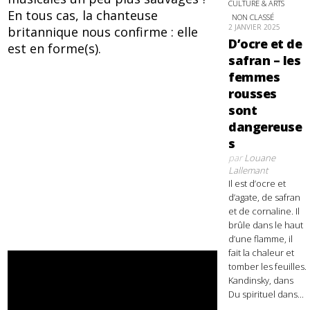
CULTURE & ARTS
En tous cas, la chanteuse
NON CLASSÉ
2 JANVIER 2025
britannique nous confirme : elle
D’ocre et de
est en forme(s).
safran – les
femmes
rousses
sont
dangereuse
s
par
Louane
Lallemant
Il est d’ocre et
d’agate, de safran
et de cornaline. Il
brûle dans le haut
d’une flamme, il
fait la chaleur et
tomber les feuilles.
Kandinsky, dans
Du spirituel dans...