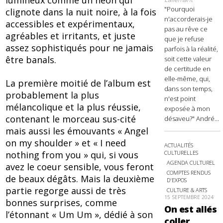
lumineux comme un néon qui
"Pourquoi
clignote dans la nuit noire, à la fois
n'accorderais-je
accessibles et expérimentaux,
pas au rêve ce
agréables et irritants, et juste
que je refuse
assez sophistiqués pour ne jamais
parfois à la réalité,
être banals.
soit cette valeur
de certitude en
elle-même, qui,
La première moitié de l’album est
dans son temps,
probablement la plus
n'est point
mélancolique et la plus réussie,
exposée à mon
contenant le morceau sus-cité
désaveu?" André...
mais aussi les émouvants « Angel
on my shoulder » et « I need
ACTUALITÉS
nothing from you » qui, si vous
CULTURELLES
AGENDA CULTUREL
avez le coeur sensible, vous feront
COMPTES RENDUS
de beaux dégâts. Mais la deuxième
D'EXPOS
partie regorge aussi de très
CULTURE & ARTS
15 SEPTEMBRE 2024
bonnes surprises, comme
On est allés
l’étonnant « Um Um », dédié à son
coller