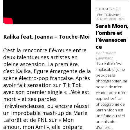
CULTURE & ARTS
PHOTOGRAPHIE
10 NOVEMBRE 2024
Sarah Moon,
l’ombre et
Kalika feat. Joanna – Touche-Moi
l’évanescen
ce
C’est la rencontre fiévreuse entre
par
Louane
deux talentueuses artistes en
Lallemant
pleine ascension. La première,
"La réalité c’est
implacable. Je ne
c’est Kalika, figure émergente de la
peux pas la
scène électro-pop française. Après
photographier. J’ai
avoir fait sensation sur Tik Tok
besoin de m’en
avec son premier single « L’été est
évader pour m’en
mort » et ses paroles
approcher." La
photographie de
irrévérencieuses, ou encore réussi
Sarah Moon est
un improbable mash-up de Marie
une fuite du réel,
Laforêt et de PNL sur « Mon
une histoire
amour, mon Ami », elle prépare
d'ombre...