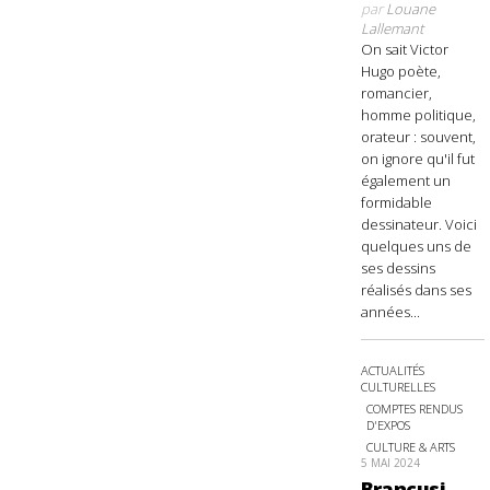
par
Louane
Lallemant
On sait Victor
Hugo poète,
romancier,
homme politique,
orateur : souvent,
on ignore qu'il fut
également un
formidable
dessinateur. Voici
quelques uns de
ses dessins
réalisés dans ses
années...
ACTUALITÉS
CULTURELLES
COMPTES RENDUS
D'EXPOS
CULTURE & ARTS
5 MAI 2024
Brancusi,