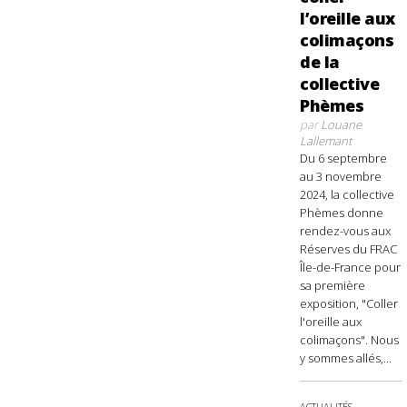
l’oreille aux
colimaçons
de la
collective
Phèmes
par
Louane
Lallemant
Du 6 septembre
au 3 novembre
2024, la collective
Phèmes donne
rendez-vous aux
Réserves du FRAC
Île-de-France pour
sa première
exposition, "Coller
l'oreille aux
colimaçons". Nous
y sommes allés,...
ACTUALITÉS