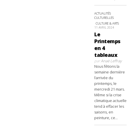
ACTUALITÉS
CULTURELLES
CULTURE & ARTS
11 AVRIL 2024
Le
Printemps
en 4
tableaux
par
Anaë Leffray
Nous fêtions la
semaine dernière
l’arrivée du
printemps, le
mercredi 21 mars.
Même si la crise
climatique actuelle
tend à effacer les
saisons, en
peinture, ce...