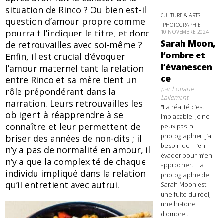
situation de Rinco ? Ou bien est-il
CULTURE & ARTS
question d’amour propre comme
PHOTOGRAPHIE
pourrait l’indiquer le titre, et donc
10 NOVEMBRE 2024
Sarah Moon,
de retrouvailles avec soi-même ?
l’ombre et
Enfin, il est crucial d’évoquer
l’évanescen
l’amour maternel tant la relation
ce
entre Rinco et sa mère tient un
par
Louane
rôle prépondérant dans la
Lallemant
narration. Leurs retrouvailles les
"La réalité c’est
obligent à réapprendre à se
implacable. Je ne
connaître et leur permettent de
peux pas la
photographier. J’ai
briser des années de non-dits ; il
besoin de m’en
n’y a pas de normalité en amour, il
évader pour m’en
n’y a que la complexité de chaque
approcher." La
individu impliqué dans la relation
photographie de
qu’il entretient avec autrui.
Sarah Moon est
une fuite du réel,
une histoire
d'ombre...