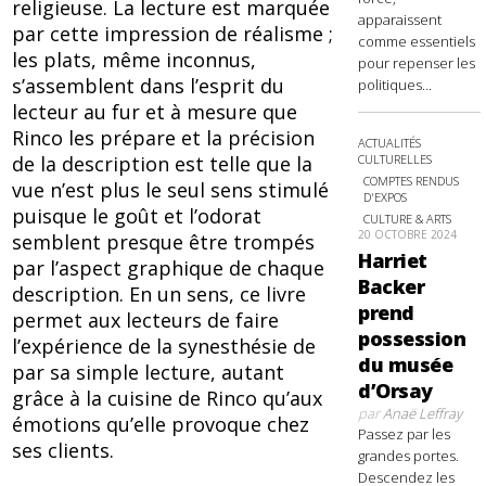
religieuse. La lecture est marquée
apparaissent
par cette impression de réalisme ;
comme essentiels
les plats, même inconnus,
pour repenser les
s’assemblent dans l’esprit du
politiques...
lecteur au fur et à mesure que
Rinco les prépare et la précision
ACTUALITÉS
CULTURELLES
de la description est telle que la
COMPTES RENDUS
vue n’est plus le seul sens stimulé
D'EXPOS
puisque le goût et l’odorat
CULTURE & ARTS
20 OCTOBRE 2024
semblent presque être trompés
Harriet
par l’aspect graphique de chaque
Backer
description. En un sens, ce livre
prend
permet aux lecteurs de faire
possession
l’expérience de la synesthésie de
du musée
par sa simple lecture, autant
d’Orsay
grâce à la cuisine de Rinco qu’aux
par
Anaë Leffray
émotions qu’elle provoque chez
Passez par les
ses clients.
grandes portes.
Descendez les