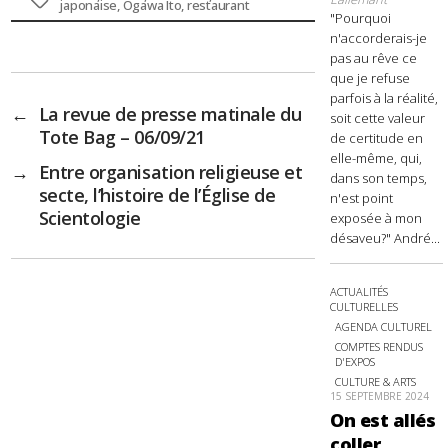
Étiquettes
japonaise
,
Ogawa Ito
,
restaurant
"Pourquoi
n'accorderais-je
pas au rêve ce
que je refuse
parfois à la réalité,
←
La revue de presse matinale du
soit cette valeur
Tote Bag – 06/09/21
de certitude en
elle-même, qui,
→
Entre organisation religieuse et
dans son temps,
secte, l’histoire de l’Église de
n'est point
Scientologie
exposée à mon
désaveu?" André...
ACTUALITÉS
CULTURELLES
AGENDA CULTUREL
COMPTES RENDUS
D'EXPOS
CULTURE & ARTS
15 SEPTEMBRE 2024
On est allés
coller