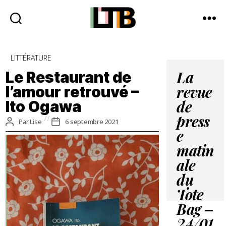
Le
Tote
Catégories
LITTÉRATURE
Bag
-
Le Restaurant de
La
Média
l’amour retrouvé –
revue
d'information
Ito Ogawa
quotidienne
de
press
Auteur
Date
Par
Lise
6 septembre 2021
de
de
e
l’article
l’article
matin
ale
du
Tote
Bag –
24/01