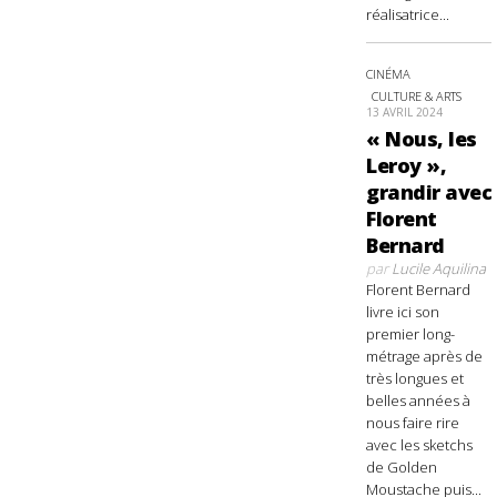
réalisatrice...
CINÉMA
CULTURE & ARTS
13 AVRIL 2024
« Nous, les
Leroy »,
grandir avec
Florent
Bernard
par
Lucile Aquilina
Florent Bernard
livre ici son
premier long-
métrage après de
très longues et
belles années à
nous faire rire
avec les sketchs
de Golden
Moustache puis...