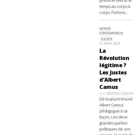
prend le réel et le
temps au corps à
corps. Parlons...
MONDE
CONTEMPORAIN
SOCIÉTÉ
21 AVRIL 2024
La
Révolution
légitime ?
Les Justes
d’Albert
Camus
par
Mathieu Salami
J’ai toujours trouvé
Albert Camus
pédagogue à sa
façon. Les deux
grandes parties
politiques de son