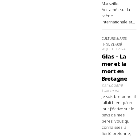
Marseille.
Acclamés sur la
scène
internationale et...
CULTURE & ARTS
NON CLASSÉ
28 JUILLET 2024
Glas – La
mer et la
mort en
Bretagne
par
Louane
Lallemant
Je suis bretonne : il
fallait bien qu'un
jour j'écrive sur le
pays de mes
pères. Vous qui
connaissez la
fierté bretonne,