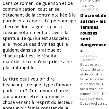
CULTURE & ARTS
dans ce roman, de guérison et de
NON CLASSÉ
communication, tout en se
2 JANVIER 2025
détachant de la contrainte liée à la
D’ocre et de
parole et aux mots. Le personnage
safran – les
cherche donc à guérir par la
femmes
cuisine notamment à travers la
rousses
spiritualité qui lui est associée ;
sont
elle invoque des divinités qui la
dangereuse
guident dans sa pratique et
s
chaque plat est le résultat
par
Louane
Lallemant
matériel de ce qu’une prière a de
Il est d’ocre et
plus intangible.
d’agate, de safran
et de cornaline. Il
Le titre peut vouloir dire
brûle dans le haut
beaucoup ; de quel type d’amour
d’une flamme, il
fait la chaleur et
parle-t-on ? D’un amour charnel,
tomber les feuilles.
qui pourrait être la première
Kandinsky, dans
chose venant à l’esprit du lecteur
Du spirituel dans...
après avoir fait le constat de la