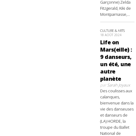
Garçonne) Zelda
Fitzgerald, Kiki de
Montparnasse,...
CULTURE & ARTS
18 AOÛT 2024
Life on
Mars(eille) :
9 danseurs,
un été, une
autre
planète
par
Sarah Joyaux
Des coulisses aux
calanques,
bienvenue dans la
vie des danseuses
et danseurs de
(LA) HORDE, la
troupe du Ballet
National de