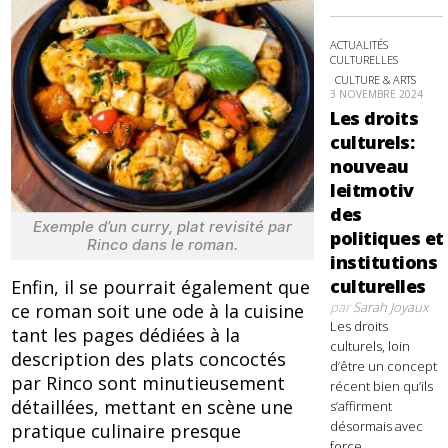
ACTUALITÉS
CULTURELLES
CULTURE & ARTS
3 NOVEMBRE 2024
Les droits
culturels:
nouveau
leitmotiv
des
Exemple d’un curry, plat revisité par
politiques et
Rinco dans le roman.
institutions
culturelles
Enfin, il se pourrait également que
par
Sarah Joyaux
ce roman soit une ode à la cuisine
Les droits
tant les pages dédiées à la
culturels, loin
description des plats concoctés
d’être un concept
par Rinco sont minutieusement
récent bien qu’ils
détaillées, mettant en scène une
s’affirment
désormais avec
pratique culinaire presque
force,