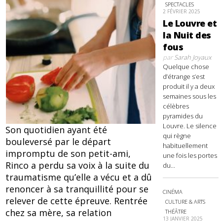
SPECTACLES
2 FÉVRIER 2025
Le Louvre et
la Nuit des
fous
par
Sarah Joyaux
Quelque chose
d’étrange s’est
produit il y a deux
semaines sous les
célèbres
pyramides du
Louvre. Le silence
Son quotidien ayant été
qui règne
bouleversé par le départ
habituellement
impromptu de son petit-ami,
une fois les portes
Rinco a perdu sa voix à la suite du
du...
traumatisme qu’elle a vécu et a dû
renoncer à sa tranquillité pour se
CINÉMA
relever de cette épreuve. Rentrée
CULTURE & ARTS
chez sa mère, sa relation
THÉÂTRE
13 JANVIER 2025