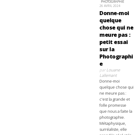
PHOTOGRAPHIE
26 AVRIL 2024
Donne-moi
quelque
chose qui ne
meure pas :
petit essai
sur la
Photographi
e
par
Louane
Lallemant
Donne-moi
quelque chose qui
ne meure pas :
c'est la grande et
folle promesse
que nous a faite la
photographie.
Métaphysique,
surréaliste, elle