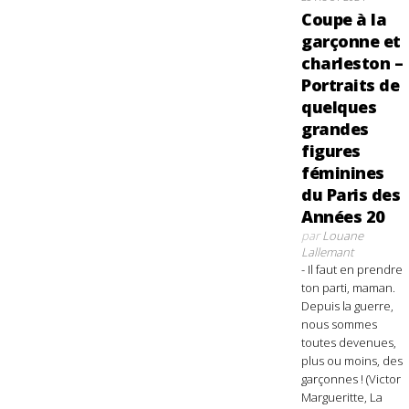
Coupe à la
garçonne et
charleston –
Portraits de
quelques
grandes
figures
féminines
du Paris des
Années 20
par
Louane
Lallemant
- Il faut en prendre
ton parti, maman.
Depuis la guerre,
nous sommes
toutes devenues,
plus ou moins, des
garçonnes ! (Victor
Margueritte, La