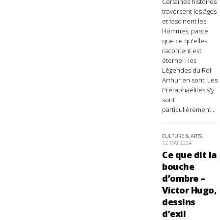
Certaines histoires
traversent les âges
et fascinent les
Hommes, parce
que ce qu'elles
racontent est
éternel : les
Légendes du Roi
Arthur en sont. Les
Préraphaélites s'y
sont
particulièrement...
CULTURE & ARTS
12 MAI 2024
Ce que dit la
bouche
d’ombre –
Victor Hugo,
dessins
d’exil