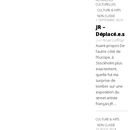
CULTURELLES
CULTURE & ARTS
NON CLASSÉ
1 SEPTEMBRE 2024
JR –
Déplacé.e.s
par
Anaë Leffray
Avant-propos De
l’autre côté de
l’Europe, à
Stockholm plus
exactement,
quelle fut ma
surprise de
tomber sur une
exposition du
street artiste
français JR....
CULTURE & ARTS
NON CLASSÉ
25 AOÛT 2024