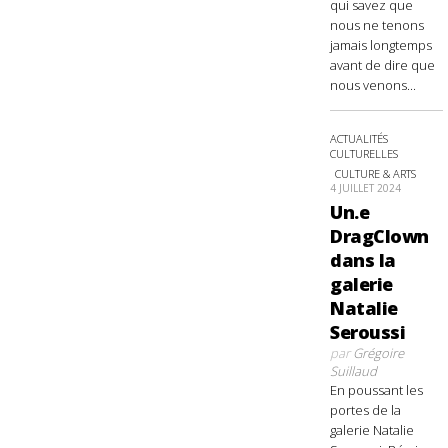
qui savez que
nous ne tenons
jamais longtemps
avant de dire que
nous venons...
ACTUALITÉS
CULTURELLES
CULTURE & ARTS
4 JUILLET 2024
Un.e
DragClown
dans la
galerie
Natalie
Seroussi
par
Grégoire
Suillaud
En poussant les
portes de la
galerie Natalie