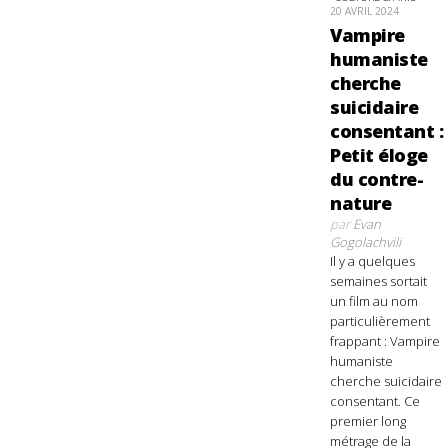
20 AVRIL 2024
Vampire
humaniste
cherche
suicidaire
consentant :
Petit éloge
du contre-
nature
par
Evan
Gogolachvili
Il y a quelques
semaines sortait
un film au nom
particulièrement
frappant : Vampire
humaniste
cherche suicidaire
consentant. Ce
premier long
métrage de la