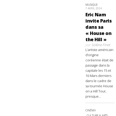
MUSIQUE
7 AVRIL 2024
Eric Nam
invite Paris
dans sa
« House on
the Hill »
par
Solène Finet
L’artiste américain
d’origine
coréenne était de
passage dans la
capitale les 15 et
16 Mars derniers
dans le cadre de
sa tournée House
on a Hill Tour,
presque...
CINÉMA
CULTURE & ARTS