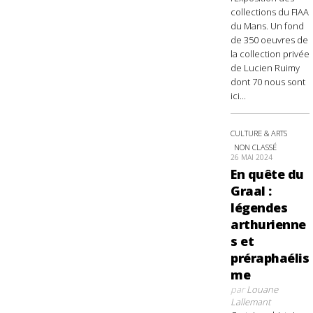
collections du FIAA
du Mans. Un fond
de 350 oeuvres de
la collection privée
de Lucien Ruimy
dont 70 nous sont
ici...
CULTURE & ARTS
NON CLASSÉ
26 MAI 2024
En quête du
Graal :
légendes
arthurienne
s et
préraphaélis
me
par
Louane
Lallemant