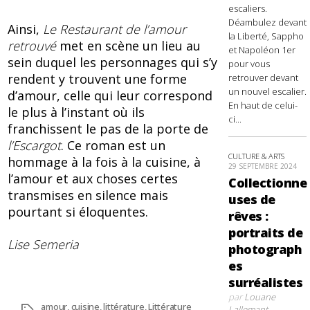
escaliers.
Déambulez devant
Ainsi,
Le Restaurant de l’amour
la Liberté, Sappho
retrouvé
met en scène un lieu au
et Napoléon 1er
sein duquel les personnages qui s’y
pour vous
rendent y trouvent une forme
retrouver devant
un nouvel escalier.
d’amour, celle qui leur correspond
En haut de celui-
le plus à l’instant où ils
ci...
franchissent le pas de la porte de
l’Escargot
. Ce roman est un
CULTURE & ARTS
hommage à la fois à la cuisine, à
29 SEPTEMBRE 2024
l’amour et aux choses certes
Collectionne
transmises en silence mais
uses de
pourtant si éloquentes.
rêves :
portraits de
Lise Semeria
photograph
es
surréalistes
par
Louane
amour
,
cuisine
,
littérature
,
Littérature
Lallemant