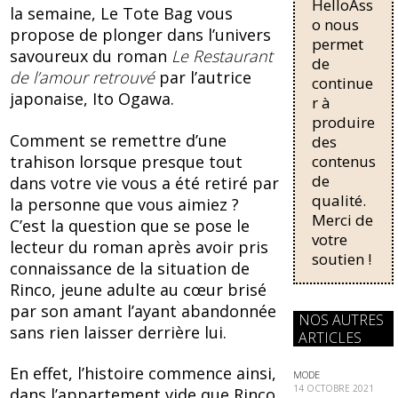
e
e
HelloAss
pour une
la semaine, Le Tote Bag vous
régularisati
o nous
b
sk
propose de plonger dans l’univers
on,
permet
o
y
savoureux du roman
Le Restaurant
passant de
de
trois...
de l’amour retrouvé
par l’autrice
o
continue
japonaise, Ito Ogawa.
r à
k
produire
Comment se remettre d’une
des
trahison lorsque presque tout
contenus
de
dans votre vie vous a été retiré par
qualité.
la personne que vous aimiez ?
Merci de
C’est la question que se pose le
votre
lecteur du roman après avoir pris
soutien !
connaissance de la situation de
Rinco, jeune adulte au cœur brisé
par son amant l’ayant abandonnée
NOS AUTRES
sans rien laisser derrière lui.
ARTICLES
En effet, l’histoire commence ainsi,
MODE
14 OCTOBRE 2021
dans l’appartement vide que Rinco