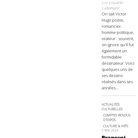
par
Louane
Lallemant
On sait Victor
Hugo poète,
romancier,
homme politique,
orateur : souvent,
on ignore qu'il fut
également un
formidable
dessinateur. Voici
quelques uns de
ses dessins
réalisés dans ses
années...
ACTUALITÉS
CULTURELLES
COMPTES RENDUS
D'EXPOS
CULTURE & ARTS
5 MAI 2024
Brancusi,