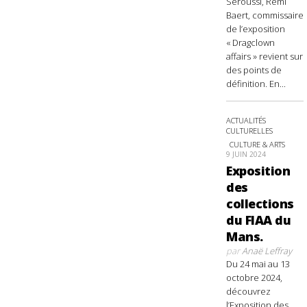
Seroussi, Rémi
Baert, commissaire
de l’exposition
« Dragclown
affairs » revient sur
des points de
définition. En...
ACTUALITÉS
CULTURELLES
CULTURE & ARTS
9 JUIN 2024
Exposition
des
collections
du FIAA du
Mans.
par
Anaë Leffray
Du 24 mai au 13
octobre 2024,
découvrez
l’Exposition des