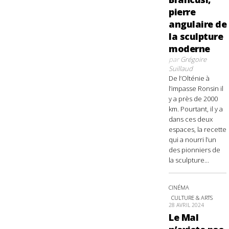
pierre
angulaire de
la sculpture
moderne
par
Grégoire
Suillaud
De l’Olténie à
l’impasse Ronsin il
y a près de 2000
km. Pourtant, il y a
dans ces deux
espaces, la recette
qui a nourri l’un
des pionniers de
la sculpture...
CINÉMA
CULTURE & ARTS
28 AVRIL 2024
Le Mal