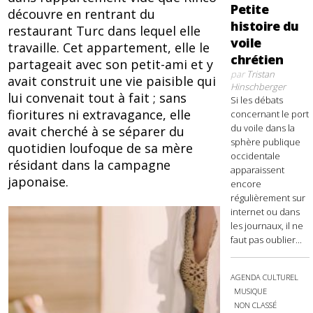
Petite
découvre en rentrant du
histoire du
restaurant Turc dans lequel elle
voile
travaille. Cet appartement, elle le
chrétien
partageait avec son petit-ami et y
par
Tristan
avait construit une vie paisible qui
Hinschberger
lui convenait tout à fait ; sans
Si les débats
fioritures ni extravagance, elle
concernant le port
du voile dans la
avait cherché à se séparer du
sphère publique
quotidien loufoque de sa mère
occidentale
résidant dans la campagne
apparaissent
japonaise.
encore
régulièrement sur
internet ou dans
les journaux, il ne
faut pas oublier...
AGENDA CULTUREL
MUSIQUE
NON CLASSÉ