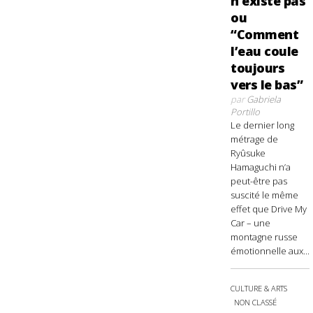
n’existe pas
ou
“Comment
l’eau coule
toujours
vers le bas”
par
Gabriela
Portillo
Le dernier long
métrage de
Ryûsuke
Hamaguchi n’a
peut-être pas
suscité le même
effet que Drive My
Car – une
montagne russe
émotionnelle aux...
CULTURE & ARTS
NON CLASSÉ