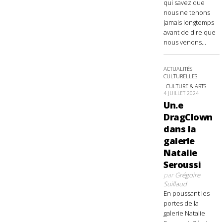
qui savez que
nous ne tenons
jamais longtemps
avant de dire que
nous venons...
ACTUALITÉS
CULTURELLES
CULTURE & ARTS
4 JUILLET 2024
Un.e
DragClown
dans la
galerie
Natalie
Seroussi
par
Grégoire
Suillaud
En poussant les
portes de la
galerie Natalie