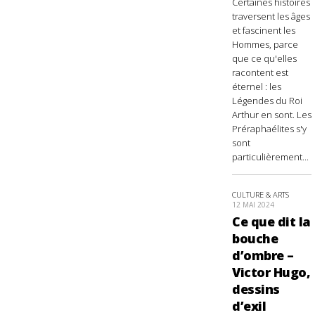
Certaines histoires
traversent les âges
et fascinent les
Hommes, parce
que ce qu'elles
racontent est
éternel : les
Légendes du Roi
Arthur en sont. Les
Préraphaélites s'y
sont
particulièrement...
CULTURE & ARTS
12 MAI 2024
Ce que dit la
bouche
d’ombre –
Victor Hugo,
dessins
d’exil