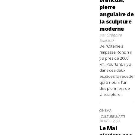
pierre
angulaire de
la sculpture
moderne
par
Grégoire
Suillaud
De l’Olténie à
l’impasse Ronsin il
y a près de 2000
km. Pourtant, il y a
dans ces deux
espaces, la recette
qui a nourri l’un
des pionniers de
la sculpture...
CINÉMA
CULTURE & ARTS
28 AVRIL 2024
Le Mal