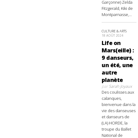
Garçonne) Zelda
Fitzgerald, Kiki de
Montparnasse,...
CULTURE & ARTS
18 AOÛT 2024
Life on
Mars(eille) :
9 danseurs,
un été, une
autre
planète
par
Sarah Joyaux
Des coulisses aux
calanques,
bienvenue dans la
vie des danseuses
et danseurs de
(LA) HORDE, la
troupe du Ballet
National de