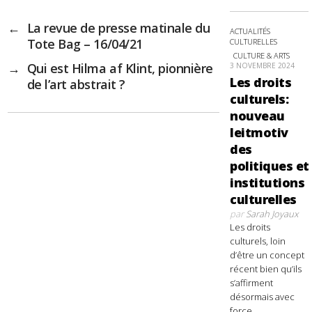
←
La revue de presse matinale du
ACTUALITÉS
Tote Bag – 16/04/21
CULTURELLES
CULTURE & ARTS
→
Qui est Hilma af Klint, pionnière
3 NOVEMBRE 2024
Les droits
de l’art abstrait ?
culturels:
nouveau
leitmotiv
des
politiques et
institutions
culturelles
par
Sarah Joyaux
Les droits
culturels, loin
d’être un concept
récent bien qu’ils
s’affirment
désormais avec
force,