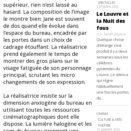
SPECTACLES
supérieur, rien n’est laissé au
2 FÉVRIER 2025
hasard. La composition de l’image
Le Louvre et
le montre bien: Jane est souvent
la Nuit des
de dos quand elle évolue dans
fous
l’espace du bureau, encadrée par
par
Sarah Joyaux
les portes dans un choix de
Quelque chose
d’étrange s’est
cadrage étouffant. La réalisatrice
produit il y a deux
prend également le temps de
semaines sous les
montrer des gros plans sur le
célèbres
visage fatiguée de son personnage
pyramides du
principal, scrutant les micro
Louvre. Le silence
qui règne
changements de son expression.
habituellement
une fois les portes
La réalisatrice insiste sur la
du...
dimension anxiogène du bureau en
utilisant toutes les ressources
CINÉMA
cinématographiques dont elle
CULTURE & ARTS
dispose. La lumière halogène et les
THÉÂTRE
sons du bureau prennent une
13 JANVIER 2025