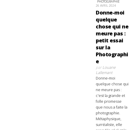
PHOTOGRAPHIE
26 AVRIL 2024
Donne-moi
quelque
chose qui ne
meure pas :
petit essai
sur la
Photographi
e
par
Louane
Lallemant
Donne-moi
quelque chose qui
ne meure pas :
c'est la grande et
folle promesse
que nous a faite la
photographie.
Métaphysique,
surréaliste, elle