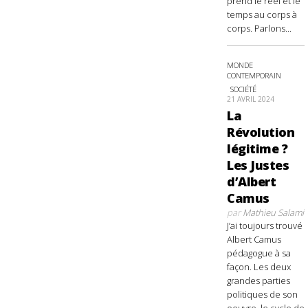
prend le réel et le
temps au corps à
corps. Parlons...
MONDE
CONTEMPORAIN
SOCIÉTÉ
21 AVRIL 2024
La
Révolution
légitime ?
Les Justes
d’Albert
Camus
par
Mathieu Salami
J’ai toujours trouvé
Albert Camus
pédagogue à sa
façon. Les deux
grandes parties
politiques de son