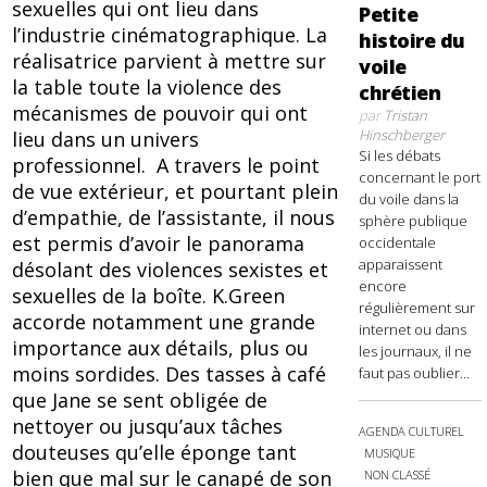
sexuelles qui ont lieu dans
Petite
l’industrie cinématographique. La
histoire du
réalisatrice parvient à mettre sur
voile
la table toute la violence des
chrétien
mécanismes de pouvoir qui ont
par
Tristan
Hinschberger
lieu dans un univers
Si les débats
professionnel. A travers le point
concernant le port
de vue extérieur, et pourtant plein
du voile dans la
d’empathie, de l’assistante, il nous
sphère publique
est permis d’avoir le panorama
occidentale
apparaissent
désolant des violences sexistes et
encore
sexuelles de la boîte. K.Green
régulièrement sur
accorde notamment une grande
internet ou dans
importance aux détails, plus ou
les journaux, il ne
moins sordides. Des tasses à café
faut pas oublier...
que Jane se sent obligée de
nettoyer ou jusqu’aux tâches
AGENDA CULTUREL
douteuses qu’elle éponge tant
MUSIQUE
bien que mal sur le canapé de son
NON CLASSÉ