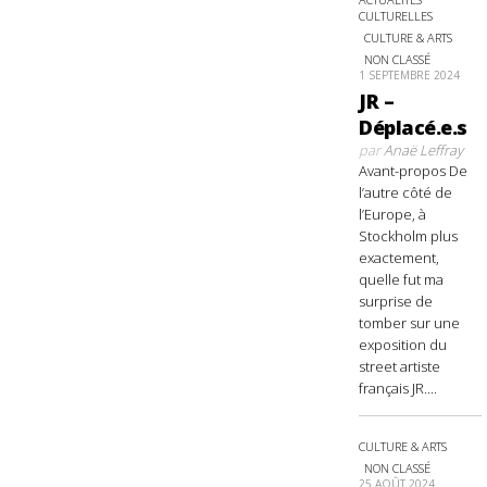
CULTURELLES
CULTURE & ARTS
NON CLASSÉ
1 SEPTEMBRE 2024
JR –
Déplacé.e.s
par
Anaë Leffray
Avant-propos De
l’autre côté de
l’Europe, à
Stockholm plus
exactement,
quelle fut ma
surprise de
tomber sur une
exposition du
street artiste
français JR....
CULTURE & ARTS
NON CLASSÉ
25 AOÛT 2024