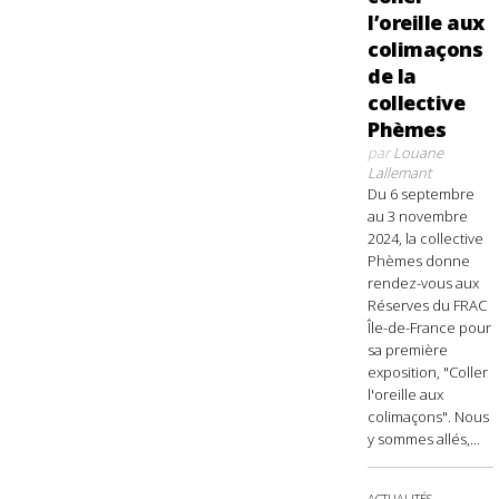
l’oreille aux
colimaçons
de la
collective
Phèmes
par
Louane
Lallemant
Du 6 septembre
au 3 novembre
2024, la collective
Phèmes donne
rendez-vous aux
Réserves du FRAC
Île-de-France pour
sa première
exposition, "Coller
l'oreille aux
colimaçons". Nous
y sommes allés,...
ACTUALITÉS