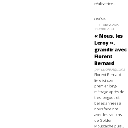
réalisatrice...
CINÉMA
CULTURE & ARTS
13 AVRIL 2024
« Nous, les
Leroy »,
grandir avec
Florent
Bernard
par
Lucile Aquilina
Florent Bernard
livre ici son
premier long-
métrage après de
très longues et
belles années à
nous faire rire
avec les sketchs
de Golden
Moustache puis...