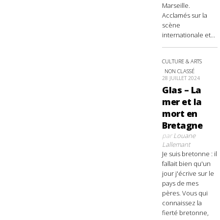
Marseille.
Acclamés sur la
scène
internationale et...
CULTURE & ARTS
NON CLASSÉ
28 JUILLET 2024
Glas – La
mer et la
mort en
Bretagne
par
Louane
Lallemant
Je suis bretonne : il
fallait bien qu'un
jour j'écrive sur le
pays de mes
pères. Vous qui
connaissez la
fierté bretonne,