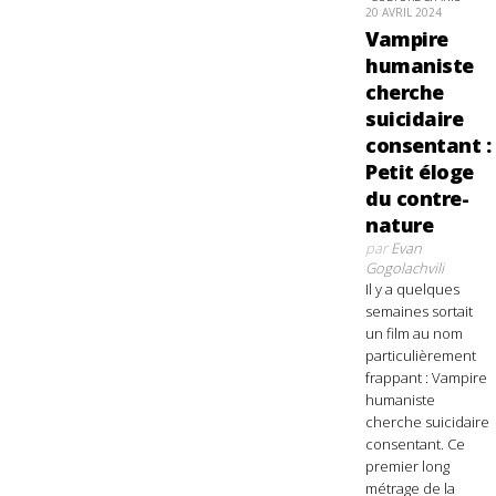
20 AVRIL 2024
Vampire
humaniste
cherche
suicidaire
consentant :
Petit éloge
du contre-
nature
par
Evan
Gogolachvili
Il y a quelques
semaines sortait
un film au nom
particulièrement
frappant : Vampire
humaniste
cherche suicidaire
consentant. Ce
premier long
métrage de la