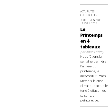
ACTUALITÉS
CULTURELLES
CULTURE & ARTS
11 AVRIL 2024
Le
Printemps
en 4
tableaux
par
Anaë Leffray
Nous fêtions la
semaine dernière
l’arrivée du
printemps, le
mercredi 21 mars.
Même si la crise
climatique actuelle
tend à effacer les
saisons, en
peinture, ce...