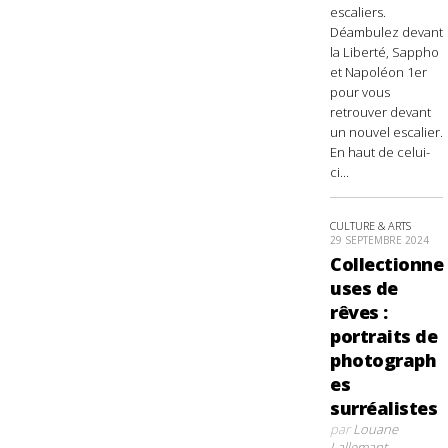
escaliers.
Déambulez devant
la Liberté, Sappho
et Napoléon 1er
pour vous
retrouver devant
un nouvel escalier.
En haut de celui-
ci...
CULTURE & ARTS
29 SEPTEMBRE 2024
Collectionne
uses de
rêves :
portraits de
photograph
es
surréalistes
par
Louane
Lallemant