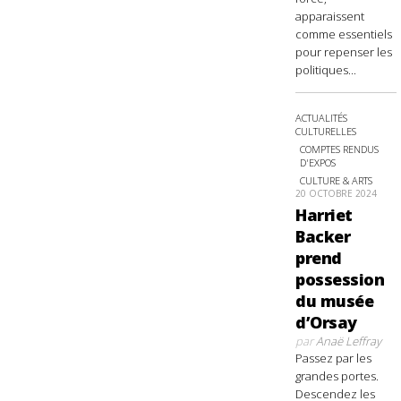
apparaissent
comme essentiels
pour repenser les
politiques...
ACTUALITÉS
CULTURELLES
COMPTES RENDUS
D'EXPOS
CULTURE & ARTS
20 OCTOBRE 2024
Harriet
Backer
prend
possession
du musée
d’Orsay
par
Anaë Leffray
Passez par les
grandes portes.
Descendez les