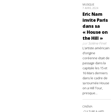
MUSIQUE
7 AVRIL 2024
Eric Nam
invite Paris
dans sa
« House on
the Hill »
par
Solène Finet
L’artiste américain
d’origine
coréenne était de
passage dans la
capitale les 15 et
16 Mars derniers
dans le cadre de
sa tournée House
on a Hill Tour,
presque...
CINÉMA
CULTURE & ARTS