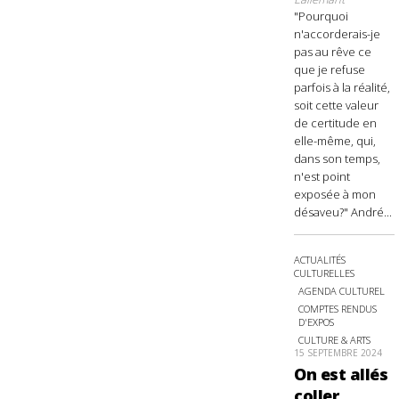
"Pourquoi
n'accorderais-je
pas au rêve ce
que je refuse
parfois à la réalité,
soit cette valeur
de certitude en
elle-même, qui,
dans son temps,
n'est point
exposée à mon
désaveu?" André...
ACTUALITÉS
CULTURELLES
AGENDA CULTUREL
COMPTES RENDUS
D'EXPOS
CULTURE & ARTS
15 SEPTEMBRE 2024
On est allés
coller