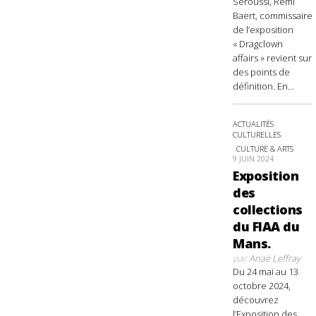
Seroussi, Rémi
Baert, commissaire
de l’exposition
« Dragclown
affairs » revient sur
des points de
définition. En...
ACTUALITÉS
CULTURELLES
CULTURE & ARTS
9 JUIN 2024
Exposition
des
collections
du FIAA du
Mans.
par
Anaë Leffray
Du 24 mai au 13
octobre 2024,
découvrez
l’Exposition des