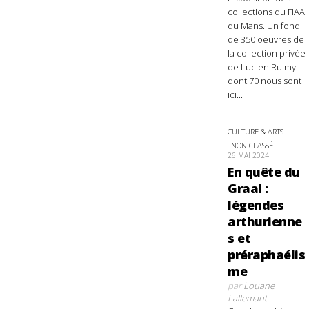
collections du FIAA
du Mans. Un fond
de 350 oeuvres de
la collection privée
de Lucien Ruimy
dont 70 nous sont
ici...
CULTURE & ARTS
NON CLASSÉ
26 MAI 2024
En quête du
Graal :
légendes
arthurienne
s et
préraphaélis
me
par
Louane
Lallemant