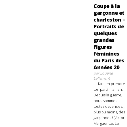
Coupe à la
garçonne et
charleston –
Portraits de
quelques
grandes
figures
féminines
du Paris des
Années 20
par
Louane
Lallemant
- Il faut en prendre
ton parti, maman.
Depuis la guerre,
nous sommes
toutes devenues,
plus ou moins, des
garçonnes ! (Victor
Margueritte, La