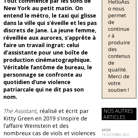
b
sk
Tout commence par les sons de
HelloAss
pour une
o
y
New York au petit matin. On
régularisati
o nous
on,
entend le métro, le taxi qui glisse
permet
o
passant de
de
dans la ville qui s’éveille et les pas
trois...
k
continue
discrets de Jane. La jeune femme,
r à
réveillée aux aurores, s’apprête à
produire
faire un travail ingrat: celui
des
d’assistante pour une boîte de
contenus
production cinématographique.
de
Véritable fantôme de bureau, le
qualité.
personnage se confronte au
Merci de
quotidien d’une violence
votre
patriarcale qui ne dit pas son
soutien !
nom.
The Assistant
, réalisé et écrit par
NOS AUTRES
ARTICLES
Kitty Green en 2019 s’inspire de
l’affaire Weinstein et des
MODE
nombreux cas de viols et violences
14 OCTOBRE 2021