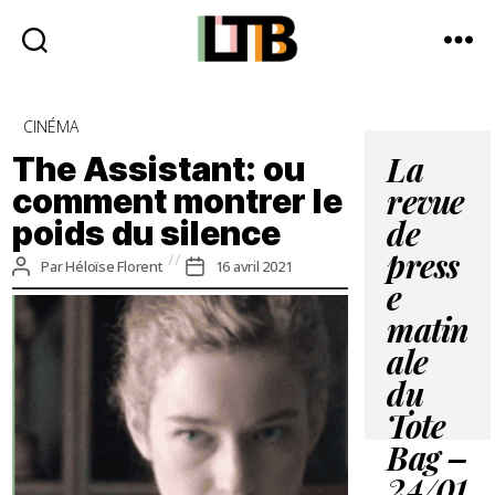
Le
Tote
Catégories
CINÉMA
Bag
-
The Assistant: ou
La
Média
comment montrer le
revue
d'information
poids du silence
quotidienne
de
press
Auteur
Date
Par
Héloïse Florent
16 avril 2021
de
de
e
l’article
l’article
matin
ale
du
Tote
Bag –
24/01