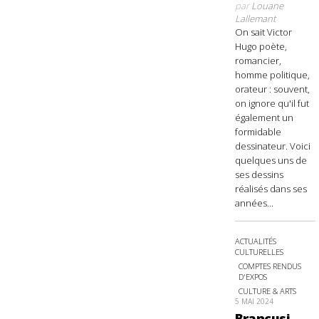
par
Louane
Lallemant
On sait Victor
Hugo poète,
romancier,
homme politique,
orateur : souvent,
on ignore qu'il fut
également un
formidable
dessinateur. Voici
quelques uns de
ses dessins
réalisés dans ses
années...
ACTUALITÉS
CULTURELLES
COMPTES RENDUS
D'EXPOS
CULTURE & ARTS
5 MAI 2024
Brancusi,