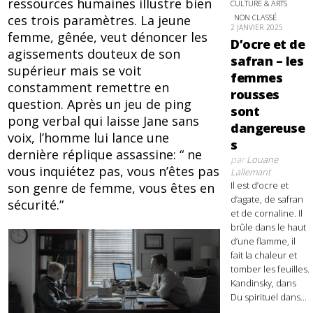
ressources humaines illustre bien
CULTURE & ARTS
NON CLASSÉ
ces trois paramètres. La jeune
2 JANVIER 2025
femme, gênée, veut dénoncer les
D’ocre et de
agissements douteux de son
safran – les
supérieur mais se voit
femmes
constamment remettre en
rousses
question. Après un jeu de ping
sont
pong verbal qui laisse Jane sans
dangereuse
voix, l’homme lui lance une
s
dernière réplique assassine: “ ne
par
Louane
vous inquiétez pas, vous n’êtes pas
Lallemant
Il est d’ocre et
son genre de femme, vous êtes en
d’agate, de safran
sécurité.”
et de cornaline. Il
brûle dans le haut
d’une flamme, il
fait la chaleur et
tomber les feuilles.
Kandinsky, dans
Du spirituel dans...