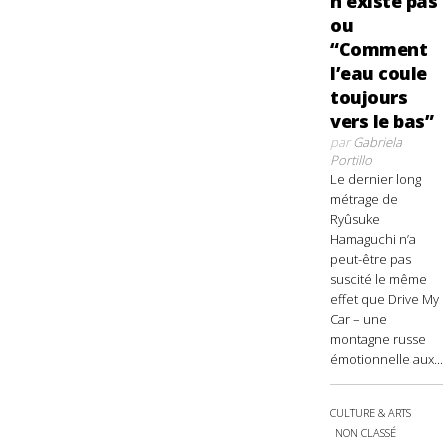
n’existe pas
ou
“Comment
l’eau coule
toujours
vers le bas”
par
Gabriela
Portillo
Le dernier long
métrage de
Ryûsuke
Hamaguchi n’a
peut-être pas
suscité le même
effet que Drive My
Car – une
montagne russe
émotionnelle aux...
CULTURE & ARTS
NON CLASSÉ