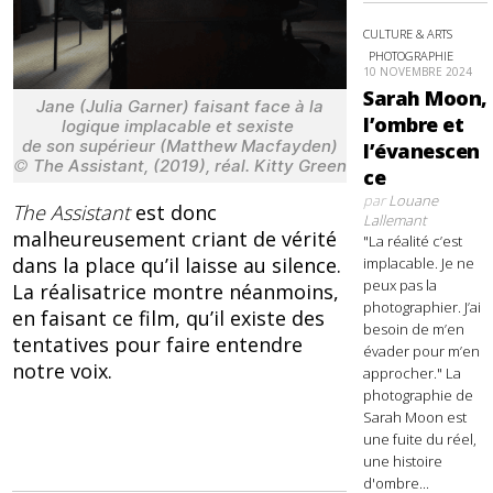
CULTURE & ARTS
PHOTOGRAPHIE
10 NOVEMBRE 2024
Sarah Moon,
Jane (Julia Garner) faisant face à la
l’ombre et
logique implacable et sexiste
de son supérieur (Matthew Macfayden)
l’évanescen
©
The Assistant, (2019), réal. Kitty Green
ce
par
Louane
The Assistant
est donc
Lallemant
malheureusement criant de vérité
"La réalité c’est
dans la place qu’il laisse au silence.
implacable. Je ne
peux pas la
La réalisatrice montre néanmoins,
photographier. J’ai
en faisant ce film, qu’il existe des
besoin de m’en
tentatives pour faire entendre
évader pour m’en
notre voix.
approcher." La
photographie de
Sarah Moon est
une fuite du réel,
une histoire
d'ombre...