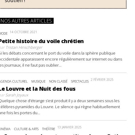
soutien !
NOS AUTRES ARTICLES
14 OCTOBRE 2021
MODE
Petite histoire du voile chrétien
par
Tristan Hinschberger
Si les débats concernant le port du voile dans la sphère publique
occidentale apparaissent encore régulièrement sur internet ou dans
les journaux, il ne faut pas oublier...
2 FÉVRIER 2025
AGENDA CULTUREL
MUSIQUE
NON CLASSÉ
SPECTACLES
Le Louvre et la Nuit des fous
par
Sarah Joyaux
Quelque chose d’étrange s’est produit il y a deux semaines sous les
célèbres pyramides du Louvre. Le silence qui règne habituellement
une fois les portes du...
13 JANVIER 2025
CINÉMA
CULTURE & ARTS
THÉÂTRE