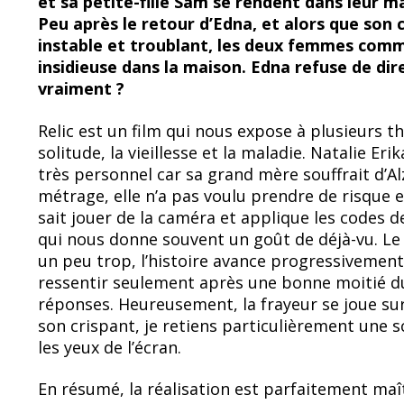
et sa petite-fille Sam se rendent dans leur ma
b
sk
Peu après le retour d’Edna, et alors que son
o
y
instable et troublant, les deux femmes com
insidieuse dans la maison. Edna refuse de dire 
o
vraiment ?
k
Relic est un film qui nous expose à plusieurs 
solitude, la vieillesse et la maladie. Natalie E
très personnel car sa grand mère souffrait d’A
métrage, elle n’a pas voulu prendre de risque e
sait jouer de la caméra et applique les codes d
qui nous donne souvent un goût de déjà-vu. L
un peu trop, l’histoire avance progressivement
ressentir seulement après une bonne moitié du 
réponses. Heureusement, la frayeur se joue su
son crispant, je retiens particulièrement une 
les yeux de l’écran.
En résumé, la réalisation est parfaitement maît