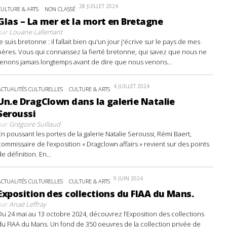
28 JUILLET 2024
CULTURE & ARTS
NON CLASSÉ
Glas – La mer et la mort en Bretagne
par
Louane Lallemant
Je suis bretonne : il fallait bien qu'un jour j'écrive sur le pays de mes
pères. Vous qui connaissez la fierté bretonne, qui savez que nous ne
tenons jamais longtemps avant de dire que nous venons...
4 JUILLET 2024
ACTUALITÉS CULTURELLES
CULTURE & ARTS
Un.e DragClown dans la galerie Natalie
Seroussi
par
Grégoire Suillaud
En poussant les portes de la galerie Natalie Seroussi, Rémi Baert,
commissaire de l’exposition « Dragclown affairs » revient sur des points
de définition. En...
9 JUIN 2024
ACTUALITÉS CULTURELLES
CULTURE & ARTS
Exposition des collections du FIAA du Mans.
par
Anaë Leffray
Du 24 mai au 13 octobre 2024, découvrez l’Exposition des collections
du FIAA du Mans. Un fond de 350 oeuvres de la collection privée de