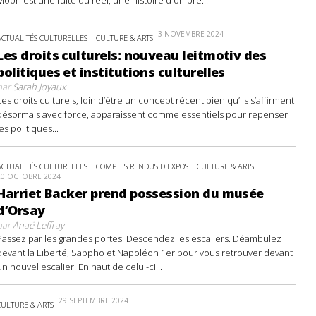
3 NOVEMBRE 2024
ACTUALITÉS CULTURELLES
CULTURE & ARTS
Les droits culturels: nouveau leitmotiv des
politiques et institutions culturelles
par
Sarah Joyaux
Les droits culturels, loin d’être un concept récent bien qu’ils s’affirment
désormais avec force, apparaissent comme essentiels pour repenser
les politiques...
ACTUALITÉS CULTURELLES
COMPTES RENDUS D'EXPOS
CULTURE & ARTS
20 OCTOBRE 2024
Harriet Backer prend possession du musée
d’Orsay
par
Anaë Leffray
Passez par les grandes portes. Descendez les escaliers. Déambulez
devant la Liberté, Sappho et Napoléon 1er pour vous retrouver devant
un nouvel escalier. En haut de celui-ci...
29 SEPTEMBRE 2024
CULTURE & ARTS