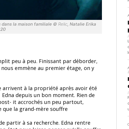
s dans la maison familiale ©
Relic
, Natalie Erika
020
plit peu à peu. Finissant par déborder,
et nous emmène au premier étage, on y
le arrivent à la propriété après avoir été
 vu Edna depuis un bon moment. Rien de
 post- it accrochés un peu partout,
e que la grand-mère souffre
 de partir à sa recherche. Edna rentre