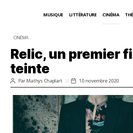
MUSIQUE
LITTÉRATURE
CINÉMA
TH
Catégories
CINÉMA
Relic, un premier f
teinte
Par
Mathys Chaplart
10 novembre 2020
Auteur
Date
de
de
l’article
l’article