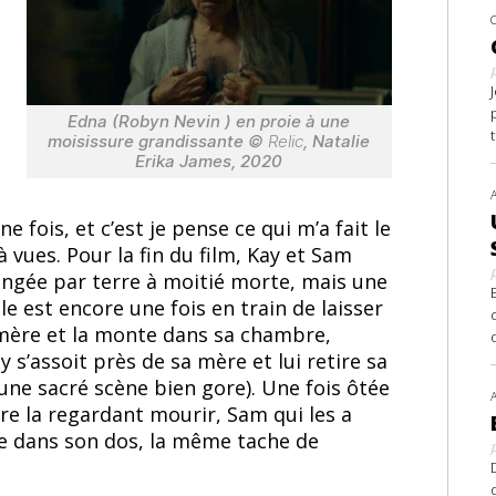
Edna (Robyn Nevin ) en proie à une
moisissure grandissante ©
Relic
, Natalie
Erika James, 2020
e fois, et c’est je pense ce qui m’a fait le
 vues. Pour la fin du film, Kay et Sam
longée par terre à moitié morte, mais une
lle est encore une fois en train de laisser
 mère et la monte dans sa chambre,
 s’assoit près de sa mère et lui retire sa
une sacré scène bien gore). Une fois ôtée
re la regardant mourir, Sam qui les a
che dans son dos, la même tache de