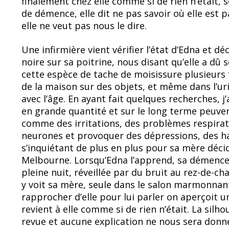
finalement chez elle comme si de rien n’était, s
de démence, elle dit ne pas savoir où elle est 
elle ne veut pas nous le dire.
Une infirmière vient vérifier l’état d’Edna et 
noire sur sa poitrine, nous disant qu’elle a dû
cette espèce de tache de moisissure plusieurs 
de la maison sur des objets, et même dans l’ur
avec l’âge. En ayant fait quelques recherches, j
en grande quantité et sur le long terme peuvent
comme des irritations, des problèmes respirat
neurones et provoquer des dépressions, des ha
s’inquiétant de plus en plus pour sa mère décid
Melbourne. Lorsqu’Edna l’apprend, sa démence 
pleine nuit, réveillée par du bruit au rez-de-cha
y voit sa mère, seule dans le salon marmonnant
rapprocher d’elle pour lui parler on aperçoit u
revient à elle comme si de rien n’était. La silh
revue et aucune explication ne nous sera donn