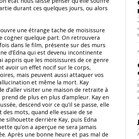
on état nous laisse penser qu’elle souffre
partie durant ces quelques jours, ou alors
découvre une étrange tache de moisissure
 se cogner quelque part. On retrouvera
fois dans le film, présente sur des murs
ine d’Edna qui est devenu incontinente
’ai appris que les moisissures de ce genre
 avoir un effet nocif sur le corps,
oires, mais peuvent aussi attaquer vos
llucination et même la mort. Kay
e d’aller visiter une maison de retraite à
prend de plus en plus d’ampleur. Kay en
ussée, descend voir ce qu’il se passe, elle
 des mots, quand elle essaie de se
ne silhouette derrière Kay, puis Edna
ouette qu’on a aperçue ne sera jamais
ée. Après une bonne heure et pas mal de