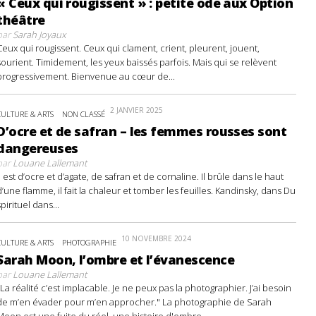
« Ceux qui rougissent » : petite ode aux Option
théâtre
par
Sarah Joyaux
Ceux qui rougissent. Ceux qui clament, crient, pleurent, jouent,
sourient. Timidement, les yeux baissés parfois. Mais qui se relèvent
progressivement. Bienvenue au cœur de...
2 JANVIER 2025
CULTURE & ARTS
NON CLASSÉ
D’ocre et de safran – les femmes rousses sont
dangereuses
par
Louane Lallemant
Il est d’ocre et d’agate, de safran et de cornaline. Il brûle dans le haut
d’une flamme, il fait la chaleur et tomber les feuilles. Kandinsky, dans Du
spirituel dans...
10 NOVEMBRE 2024
CULTURE & ARTS
PHOTOGRAPHIE
Sarah Moon, l’ombre et l’évanescence
par
Louane Lallemant
"La réalité c’est implacable. Je ne peux pas la photographier. J’ai besoin
de m’en évader pour m’en approcher." La photographie de Sarah
Moon est une fuite du réel, une histoire d'ombre...