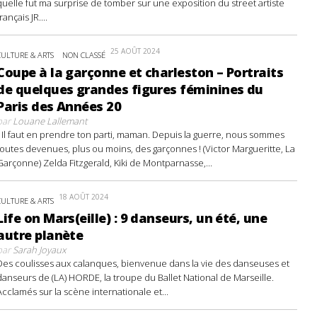
quelle fut ma surprise de tomber sur une exposition du street artiste
français JR....
25 AOÛT 2024
CULTURE & ARTS
NON CLASSÉ
Coupe à la garçonne et charleston – Portraits
de quelques grandes figures féminines du
Paris des Années 20
par
Louane Lallemant
- Il faut en prendre ton parti, maman. Depuis la guerre, nous sommes
toutes devenues, plus ou moins, des garçonnes ! (Victor Margueritte, La
Garçonne) Zelda Fitzgerald, Kiki de Montparnasse,...
18 AOÛT 2024
CULTURE & ARTS
Life on Mars(eille) : 9 danseurs, un été, une
autre planète
par
Sarah Joyaux
Des coulisses aux calanques, bienvenue dans la vie des danseuses et
danseurs de (LA) HORDE, la troupe du Ballet National de Marseille.
Acclamés sur la scène internationale et...