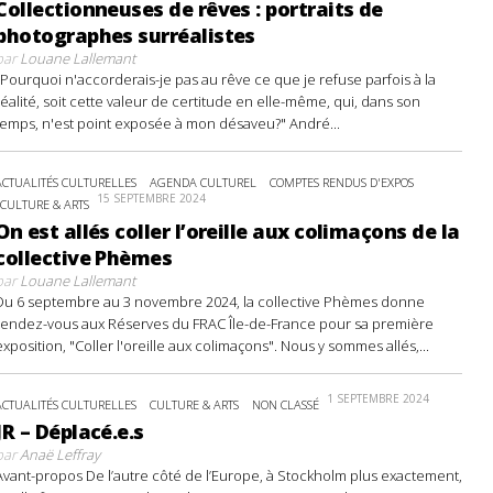
Collectionneuses de rêves : portraits de
photographes surréalistes
par
Louane Lallemant
"Pourquoi n'accorderais-je pas au rêve ce que je refuse parfois à la
réalité, soit cette valeur de certitude en elle-même, qui, dans son
temps, n'est point exposée à mon désaveu?" André...
ACTUALITÉS CULTURELLES
AGENDA CULTUREL
COMPTES RENDUS D'EXPOS
15 SEPTEMBRE 2024
CULTURE & ARTS
On est allés coller l’oreille aux colimaçons de la
collective Phèmes
par
Louane Lallemant
Du 6 septembre au 3 novembre 2024, la collective Phèmes donne
rendez-vous aux Réserves du FRAC Île-de-France pour sa première
exposition, "Coller l'oreille aux colimaçons". Nous y sommes allés,...
1 SEPTEMBRE 2024
ACTUALITÉS CULTURELLES
CULTURE & ARTS
NON CLASSÉ
JR – Déplacé.e.s
par
Anaë Leffray
Avant-propos De l’autre côté de l’Europe, à Stockholm plus exactement,