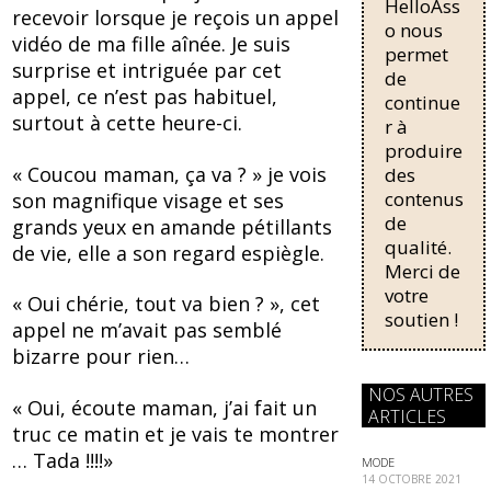
o
HelloAss
pour une
recevoir lorsque je reçois un appel
régularisati
o nous
k
vidéo de ma fille aînée. Je suis
on,
permet
surprise et intriguée par cet
passant de
de
trois...
appel, ce n’est pas habituel,
continue
surtout à cette heure-ci.
r à
produire
« Coucou maman, ça va ? » je vois
des
contenus
son magnifique visage et ses
de
grands yeux en amande pétillants
qualité.
de vie, elle a son regard espiègle.
Merci de
votre
« Oui chérie, tout va bien ? », cet
soutien !
appel ne m’avait pas semblé
bizarre pour rien…
NOS AUTRES
« Oui, écoute maman, j’ai fait un
ARTICLES
truc ce matin et je vais te montrer
… Tada !!!!»
MODE
14 OCTOBRE 2021