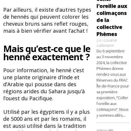
l’oreille aux
Par ailleurs, il existe d’autres types
colimaçons
de hennés qui peuvent colorer les
de la
cheveux bruns sans reflet rouges,
collective
mais à bien vérifier avant l’achat !
Phèmes
par
Louane
Mais qu’est-ce que le
Lallemant
Du 6 septembre
henné exactement ?
au 3 novembre
2024, la collective
Phèmes donne
Pour information, le henné c’est
rendez-vous aux
une plante originaire d’Inde et
Réserves du FRAC
d’Arabie qui pousse dans des
Île-de-France pour
régions arides du Sahara jusqu’à
sa première
l’ouest du Pacifique.
exposition, "Coller
l'oreille aux
colimaçons". Nous
Utilisé par les égyptiens il y a plus
y sommes allés,...
de 5000 ans et par les romains, il
est aussi utilisé dans la tradition
ACTUALITÉS