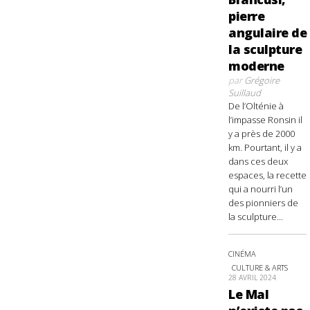
pierre
angulaire de
la sculpture
moderne
par
Grégoire
Suillaud
De l’Olténie à
l’impasse Ronsin il
y a près de 2000
km. Pourtant, il y a
dans ces deux
espaces, la recette
qui a nourri l’un
des pionniers de
la sculpture...
CINÉMA
CULTURE & ARTS
28 AVRIL 2024
Le Mal