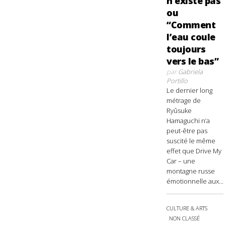
n’existe pas
ou
“Comment
l’eau coule
toujours
vers le bas”
par
Gabriela
Portillo
Le dernier long
métrage de
Ryûsuke
Hamaguchi n’a
peut-être pas
suscité le même
effet que Drive My
Car – une
montagne russe
émotionnelle aux...
CULTURE & ARTS
NON CLASSÉ