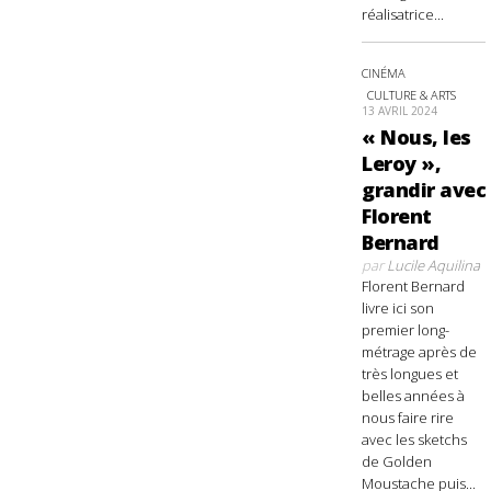
réalisatrice...
CINÉMA
CULTURE & ARTS
13 AVRIL 2024
« Nous, les
Leroy »,
grandir avec
Florent
Bernard
par
Lucile Aquilina
Florent Bernard
livre ici son
premier long-
métrage après de
très longues et
belles années à
nous faire rire
avec les sketchs
de Golden
Moustache puis...