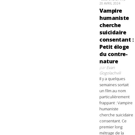
20 AVRIL 2024
Vampire
humaniste
cherche
suicidaire
consentant :
Petit éloge
du contre-
nature
par
Evan
Gogolachvili
Il y a quelques
semaines sortait
un film au nom
particulièrement
frappant : Vampire
humaniste
cherche suicidaire
consentant. Ce
premier long
métrage de la