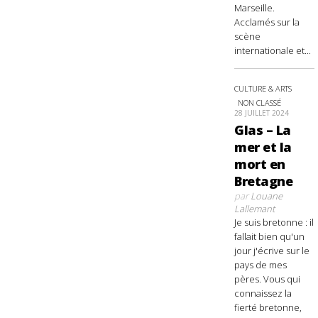
Marseille.
Acclamés sur la
scène
internationale et...
CULTURE & ARTS
NON CLASSÉ
28 JUILLET 2024
Glas – La
mer et la
mort en
Bretagne
par
Louane
Lallemant
Je suis bretonne : il
fallait bien qu'un
jour j'écrive sur le
pays de mes
pères. Vous qui
connaissez la
fierté bretonne,