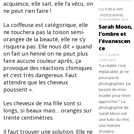
acquiesce, elle sait, elle l’a vécu, on
CULTURE & ARTS
ne peut rien faire !
PHOTOGRAPHIE
10 NOVEMBRE 2024
La coiffeuse est catégorique, elle
Sarah Moon,
ne touchera pas la toison semi-
l’ombre et
orangée de la beauté, elle ne s’y
l’évanescen
risquera pas. Elle nous dit « quand
ce
on fait un henné on ne peut plus
par
Louane
faire aucune couleur après, ça
Lallemant
"La réalité c’est
provoque des réactions chimiques
implacable. Je ne
et c’est très dangereux. Faut
peux pas la
attendre que les cheveux
photographier. J’ai
poussent ».
besoin de m’en
évader pour m’en
approcher." La
Les cheveux de ma fille sont si
photographie de
longs, si beaux mais… oranges sur
Sarah Moon est
trente centimètres.
une fuite du réel,
une histoire
Il faut trouver une solution. Elle ne
d'ombre...