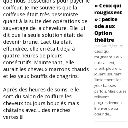
que nous possédions pour payer le
« Ceux qui
coiffeur. Je me souviens que la
rougissent
coiffeuse était très pessimiste
» : petite
quant à la suite des opérations de
ode aux
sauvetage de la chevelure. Elle lui
Option
dit que la seule solution était de
théâtre
devenir brune. Laetitia était
par
Sarah Joyaux
effondrée, elle en était déjà à
Ceux qui
quatre heures de pleurs
rougissent. Ceux
consécutifs. Maintenant, elle
qui clament,
crient, pleurent,
aurait les cheveux marrons chauds
jouent, sourient.
et les yeux bouffis de chagrins.
Timidement, les
yeux baissés
Après des heures de soins, elle
parfois. Mais qui se
sort du salon de coiffure les
relèvent
cheveux toujours bouclés mais
progressivement.
Bienvenue au
châtains avec… des mèches
cœur de...
vertes !!!!