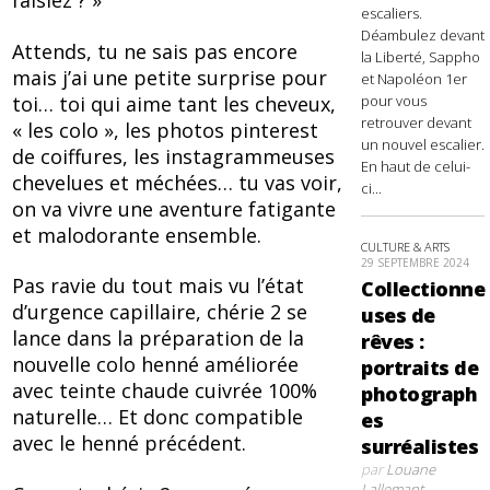
faisiez ? »
escaliers.
Déambulez devant
Attends, tu ne sais pas encore
la Liberté, Sappho
mais j’ai une petite surprise pour
et Napoléon 1er
toi… toi qui aime tant les cheveux,
pour vous
retrouver devant
« les colo », les photos pinterest
un nouvel escalier.
de coiffures, les instagrammeuses
En haut de celui-
chevelues et méchées… tu vas voir,
ci...
on va vivre une aventure fatigante
et malodorante ensemble.
CULTURE & ARTS
29 SEPTEMBRE 2024
Pas ravie du tout mais vu l’état
Collectionne
d’urgence capillaire, chérie 2 se
uses de
lance dans la préparation de la
rêves :
nouvelle colo henné améliorée
portraits de
avec teinte chaude cuivrée 100%
photograph
naturelle… Et donc compatible
es
avec le henné précédent.
surréalistes
par
Louane
Lallemant