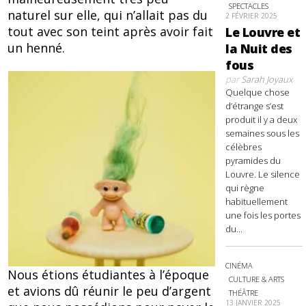
SPECTACLES
naturel sur elle, qui n’allait pas du
2 FÉVRIER 2025
tout avec son teint après avoir fait
Le Louvre et
un henné.
la Nuit des
fous
par
Sarah Joyaux
Quelque chose
d’étrange s’est
produit il y a deux
semaines sous les
célèbres
pyramides du
Louvre. Le silence
qui règne
habituellement
une fois les portes
du...
CINÉMA
Nous étions étudiantes à l’époque
CULTURE & ARTS
et avions dû réunir le peu d’argent
THÉÂTRE
13 JANVIER 2025