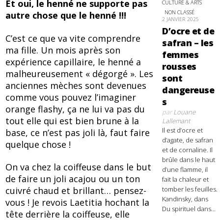
Et oui, le henné ne supporte pas
CULTURE & ARTS
NON CLASSÉ
autre chose que le henné !!!
2 JANVIER 2025
D’ocre et de
C’est ce que va vite comprendre
safran – les
ma fille. Un mois après son
femmes
expérience capillaire, le henné a
rousses
malheureusement « dégorgé ». Les
sont
anciennes mèches sont devenues
dangereuse
comme vous pouvez l’imaginer
s
orange flashy, ça ne lui va pas du
par
Louane
tout elle qui est bien brune à la
Lallemant
Il est d’ocre et
base, ce n’est pas joli là, faut faire
d’agate, de safran
quelque chose !
et de cornaline. Il
brûle dans le haut
On va chez la coiffeuse dans le but
d’une flamme, il
de faire un joli acajou ou un ton
fait la chaleur et
tomber les feuilles.
cuivré chaud et brillant… pensez-
Kandinsky, dans
vous ! Je revois Laetitia hochant la
Du spirituel dans...
tête derrière la coiffeuse, elle