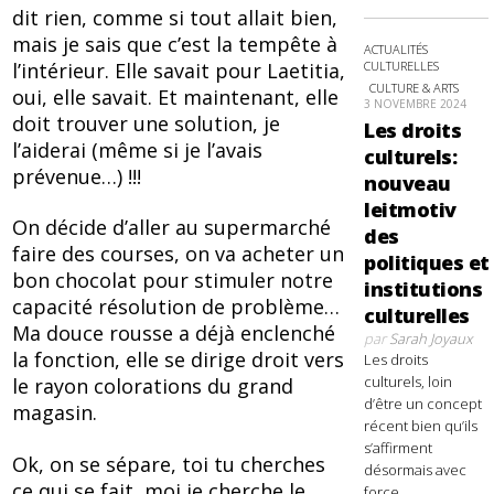
dit rien, comme si tout allait bien,
mais je sais que c’est la tempête à
ACTUALITÉS
l’intérieur. Elle savait pour Laetitia,
CULTURELLES
CULTURE & ARTS
oui, elle savait. Et maintenant, elle
3 NOVEMBRE 2024
doit trouver une solution, je
Les droits
l’aiderai (même si je l’avais
culturels:
prévenue…) !!!
nouveau
leitmotiv
On décide d’aller au supermarché
des
faire des courses, on va acheter un
politiques et
bon chocolat pour stimuler notre
institutions
capacité résolution de problème…
culturelles
Ma douce rousse a déjà enclenché
par
Sarah Joyaux
la fonction, elle se dirige droit vers
Les droits
culturels, loin
le rayon colorations du grand
d’être un concept
magasin.
récent bien qu’ils
s’affirment
Ok, on se sépare, toi tu cherches
désormais avec
ce qui se fait, moi je cherche le
force,