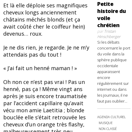
Petite
Et là elle déploie ses magnifiques
histoire du
cheveux longs anciennement
voile
châtains méchés blonds (et ça
chrétien
avait coûté cher le coiffeur hein)
par
Tristan
devenus… roux.
Hinschberger
Si les débats
Je ne dis rien, je regarde. Je ne m’y
concernant le port
attendais pas du tout !
du voile dans la
sphère publique
occidentale
« J’ai fait un henné maman ! »
apparaissent
encore
Oh non ce n’est pas vrai ! Pas un
régulièrement sur
henné, pas ça ! Même vingt ans
internet ou dans
après je suis encore traumatisée
les journaux, il ne
faut pas oublier...
par l’accident capillaire qu’avait
vécu mon amie Laetitia ; blonde
bouclée elle s’était retrouvée les
AGENDA CULTUREL
MUSIQUE
cheveux d’un orange très flashy,
NON CLASSÉ
malheureusement très peu