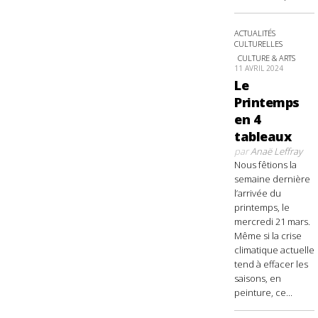
ACTUALITÉS
CULTURELLES
CULTURE & ARTS
11 AVRIL 2024
Le
Printemps
en 4
tableaux
par
Anaë Leffray
Nous fêtions la
semaine dernière
l’arrivée du
printemps, le
mercredi 21 mars.
Même si la crise
climatique actuelle
tend à effacer les
saisons, en
peinture, ce...