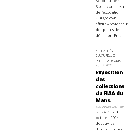
Seroussi, Rémi
Baert, commissaire
de l’exposition
« Dragclown
affairs » revient sur
des points de
définition. En...
ACTUALITÉS
CULTURELLES
CULTURE & ARTS
9 JUIN 2024
Exposition
des
collections
du FIAA du
Mans.
par
Anaë Leffray
Du 24 mai au 13
octobre 2024,
découvrez
l’Exposition des