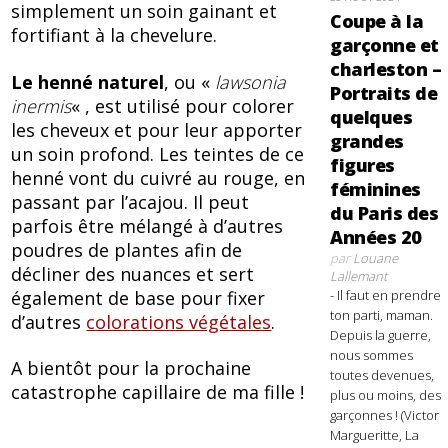
simplement un soin gainant et
Coupe à la
fortifiant à la chevelure.
garçonne et
charleston –
Le henné naturel
, ou «
lawsonia
Portraits de
inermis
« , est utilisé pour colorer
quelques
les cheveux et pour leur apporter
grandes
un soin profond. Les teintes de ce
figures
henné vont du cuivré au rouge, en
féminines
passant par l’acajou. Il peut
du Paris des
parfois être mélangé à d’autres
Années 20
poudres de plantes afin de
par
Louane
décliner des nuances et sert
Lallemant
également de base pour fixer
- Il faut en prendre
ton parti, maman.
d’autres
colorations végétales
.
Depuis la guerre,
nous sommes
A bientôt pour la prochaine
toutes devenues,
catastrophe capillaire de ma fille !
plus ou moins, des
garçonnes ! (Victor
Margueritte, La