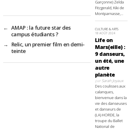
Garçonne) Zelda
Fitzgerald, Kiki de
Montparnasse,...
←
AMAP : la future star des
CULTURE & ARTS
campus étudiants ?
18 AOÛT 2024
Life on
→
Relic, un premier film en demi-
Mars(eille) :
teinte
9 danseurs,
un été, une
autre
planète
par
Sarah Joyaux
Des coulisses aux
calanques,
bienvenue dans la
vie des danseuses
et danseurs de
(LA) HORDE, la
troupe du Ballet
National de