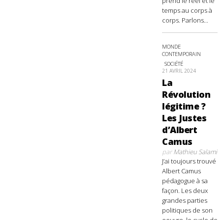
prend le réel et le
temps au corps à
corps. Parlons...
MONDE
CONTEMPORAIN
SOCIÉTÉ
21 AVRIL 2024
La
Révolution
légitime ?
Les Justes
d’Albert
Camus
par
Mathieu Salami
J’ai toujours trouvé
Albert Camus
pédagogue à sa
façon. Les deux
grandes parties
politiques de son