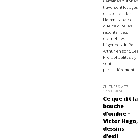
Certaines histoires
traversent les âges
et fascinent les
Hommes, parce
que ce qu'elles
racontent est
éternel : les
Légendes du Roi
Arthur en sont. Les
Préraphaélites s'y
sont
particulièrement...
CULTURE & ARTS
12 MAI 2024
Ce que dit la
bouche
d’ombre –
Victor Hugo,
dessins
d’exil