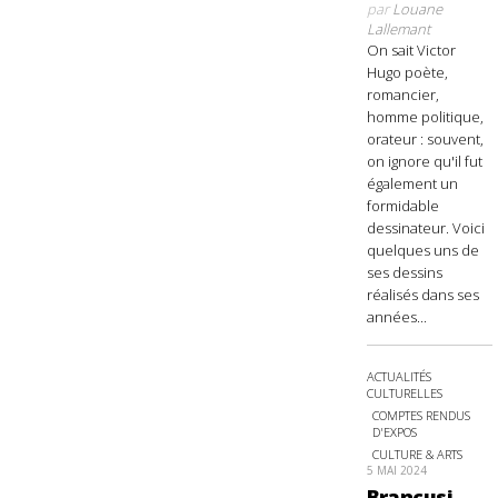
par
Louane
Lallemant
On sait Victor
Hugo poète,
romancier,
homme politique,
orateur : souvent,
on ignore qu'il fut
également un
formidable
dessinateur. Voici
quelques uns de
ses dessins
réalisés dans ses
années...
ACTUALITÉS
CULTURELLES
COMPTES RENDUS
D'EXPOS
CULTURE & ARTS
5 MAI 2024
Brancusi,