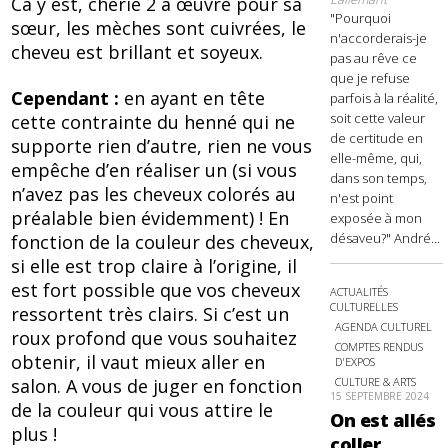
Ca y est, chérie 2 a œuvré pour sa
"Pourquoi
sœur, les mèches sont cuivrées, le
n'accorderais-je
cheveu est brillant et soyeux.
pas au rêve ce
que je refuse
Cependant :
en ayant en tête
parfois à la réalité,
soit cette valeur
cette contrainte du henné qui ne
de certitude en
supporte rien d’autre, rien ne vous
elle-même, qui,
empêche d’en réaliser un (si vous
dans son temps,
n’avez pas les cheveux colorés au
n'est point
préalable bien évidemment) ! En
exposée à mon
désaveu?" André...
fonction de la couleur des cheveux,
si elle est trop claire à l’origine, il
est fort possible que vos cheveux
ACTUALITÉS
CULTURELLES
ressortent très clairs. Si c’est un
AGENDA CULTUREL
roux profond que vous souhaitez
COMPTES RENDUS
obtenir, il vaut mieux aller en
D'EXPOS
CULTURE & ARTS
salon. A vous de juger en fonction
15 SEPTEMBRE 2024
de la couleur qui vous attire le
On est allés
plus !
coller