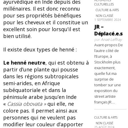
ayurvédique en Inde depuis des
CULTURELLES
millénaires. Il est donc reconnu
CULTURE & ARTS
pour ses propriétés bénéfiques
NON CLASSÉ
1 SEPTEMBRE 2024
pour les cheveux et il constitue un
JR –
excellent soin pour lorsqu’il est
Déplacé.e.s
bien utilisé.
par
Anaë Leffray
Avant-propos De
Il existe deux types de henné :
l’autre côté de
l’Europe, à
Le henné neutre
, qui est obtenu à
Stockholm plus
exactement,
partir d’une plante qui pousse
quelle fut ma
dans les régions subtropicales
surprise de
semi-arides, en Afrique
tomber sur une
subéquatoriale et dans la
exposition du
péninsule arabe jusquʼen Inde
street artiste
français JR....
«
Cassia obovata »
qui elle, ne
colore pas. Il permet ainsi aux
personnes qui ne veulent pas
CULTURE & ARTS
NON CLASSÉ
modifier leur couleur d’apporter
25 AOÛT 2024