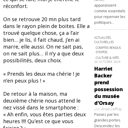
réconfort.
apparaissent
comme essentiels
pour repenser les
On se retrouve 20 mn plus tard
politiques...
dans le rayon plein de boites. Elle a
trouvé quelque chose, ça a l’air
ACTUALITÉS
bien… je lis, il fait chaud, j’en ai
CULTURELLES
marre, elle aussi. On ne sait pas,
COMPTES RENDUS
D'EXPOS
on ne sait plus… il n’y a que deux
CULTURE & ARTS
possibilités, deux choix.
20 OCTOBRE 2024
Harriet
« Prends les deux ma chérie ! je
Backer
n’en peux plus ! »
prend
possession
De retour à la maison, ma
du musée
deuxième chérie nous attend le
d’Orsay
nez vissé dans le smartphone :
par
Anaë Leffray
« Ah enfin, vous êtes parties deux
Passez par les
grandes portes.
heures !!!! Qu’est ce que vous
Descendez les