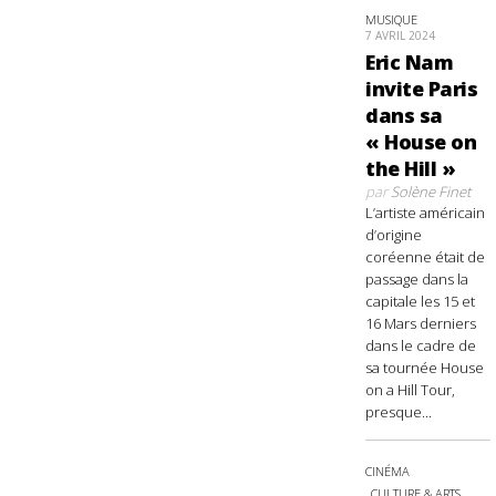
MUSIQUE
7 AVRIL 2024
Eric Nam
invite Paris
dans sa
« House on
the Hill »
par
Solène Finet
L’artiste américain
d’origine
coréenne était de
passage dans la
capitale les 15 et
16 Mars derniers
dans le cadre de
sa tournée House
on a Hill Tour,
presque...
CINÉMA
CULTURE & ARTS