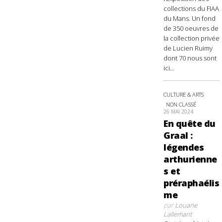
collections du FIAA
du Mans. Un fond
de 350 oeuvres de
la collection privée
de Lucien Ruimy
dont 70 nous sont
ici...
CULTURE & ARTS
NON CLASSÉ
26 MAI 2024
En quête du
Graal :
légendes
arthurienne
s et
préraphaélis
me
par
Louane
Lallemant