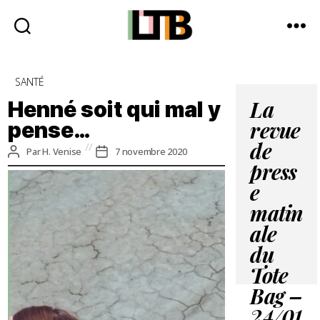
Le
Tote
Catégories
SANTÉ
Bag
-
Henné soit qui mal y
La
Média
pense…
revue
d'information
quotidienne
de
Auteur
Date
Par
H. Venise
7 novembre 2020
de
de
press
l’article
l’article
e
matin
ale
du
Tote
Bag –
24/01