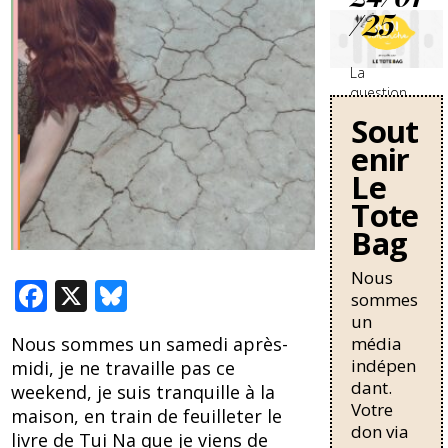
/25
La
question
des
Sout
travailleurs
enir
sans-
papiers en
Le
France se
Tote
durcit avec
Bag
une
nouvelle
circulaire
Nous
F
X
Bl
de Bruno
sommes
Retailleau
ac
u
un
qui
média
Nous sommes un samedi après-
e
e
pourrait
indépen
midi, je ne travaille pas ce
allonger la
b
sk
dant.
weekend, je suis tranquille à la
durée de
Votre
o
y
résidence
maison, en train de feuilleter le
don via
nécessaire
livre de Tui Na que je viens de