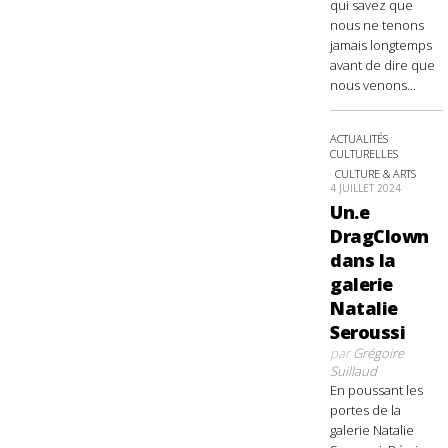
qui savez que
nous ne tenons
jamais longtemps
avant de dire que
nous venons...
ACTUALITÉS
CULTURELLES
CULTURE & ARTS
4 JUILLET 2024
Un.e
DragClown
dans la
galerie
Natalie
Seroussi
par
Grégoire
Suillaud
En poussant les
portes de la
galerie Natalie