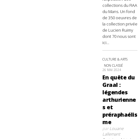
collections du FIAA
du Mans. Un fond
de 350 oeuvres de
la collection privée
de Lucien Ruimy
dont 70 nous sont
ici...
CULTURE & ARTS
NON CLASSÉ
26 MAI 2024
En quête du
Graal :
légendes
arthurienne
s et
préraphaélis
me
par
Louane
Lallemant