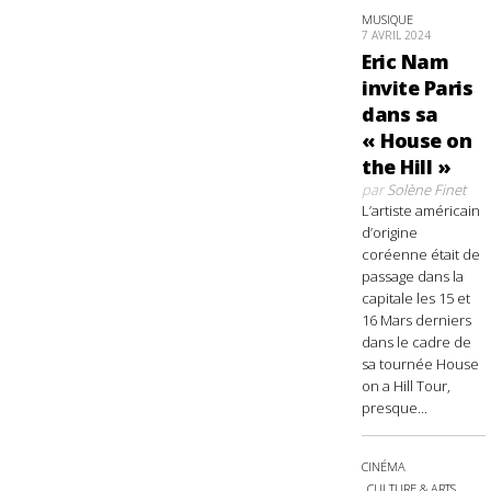
MUSIQUE
7 AVRIL 2024
Eric Nam
invite Paris
dans sa
« House on
the Hill »
par
Solène Finet
L’artiste américain
d’origine
coréenne était de
passage dans la
capitale les 15 et
16 Mars derniers
dans le cadre de
sa tournée House
on a Hill Tour,
presque...
CINÉMA
CULTURE & ARTS