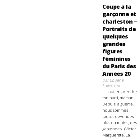
Coupe à la
garçonne et
charleston –
Portraits de
quelques
grandes
figures
féminines
du Paris des
Années 20
par
Louane
Lallemant
- Il faut en prendre
ton parti, maman.
Depuis la guerre,
nous sommes
toutes devenues,
plus ou moins, des
garçonnes ! (Victor
Margueritte, La