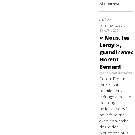
réalisatrice...
CINÉMA
CULTURE & ARTS
13 AVRIL 2024
« Nous, les
Leroy »,
grandir avec
Florent
Bernard
par
Lucile Aquilina
Florent Bernard
livre ici son
premier long-
métrage après de
très longues et
belles années à
nous faire rire
avec les sketchs
de Golden
Moustache puis...