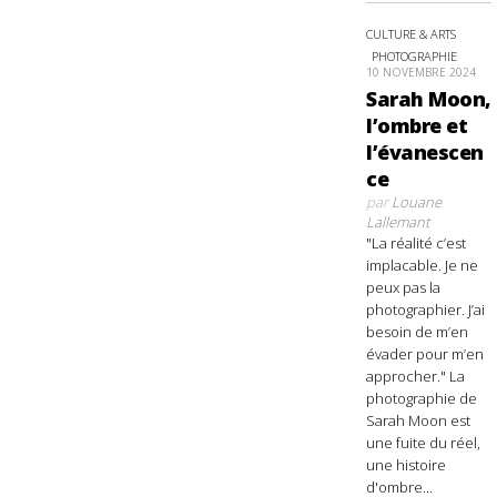
CULTURE & ARTS
PHOTOGRAPHIE
10 NOVEMBRE 2024
Sarah Moon,
l’ombre et
l’évanescen
ce
par
Louane
Lallemant
"La réalité c’est
implacable. Je ne
peux pas la
photographier. J’ai
besoin de m’en
évader pour m’en
approcher." La
photographie de
Sarah Moon est
une fuite du réel,
une histoire
d'ombre...