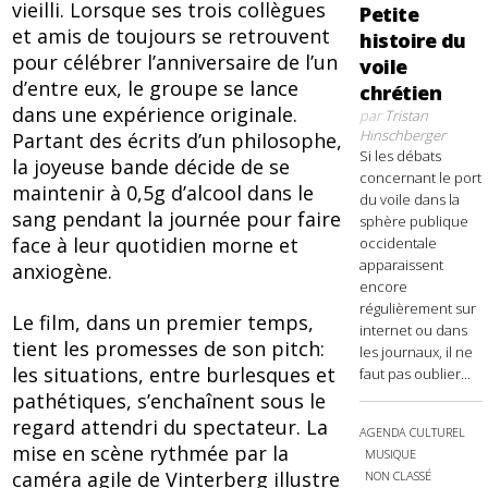
vieilli. Lorsque ses trois collègues
Petite
et amis de toujours se retrouvent
histoire du
pour célébrer l’anniversaire de l’un
voile
d’entre eux, le groupe se lance
chrétien
dans une expérience originale.
par
Tristan
Hinschberger
Partant des écrits d’un philosophe,
Si les débats
la joyeuse bande décide de se
concernant le port
maintenir à 0,5g d’alcool dans le
du voile dans la
sang pendant la journée pour faire
sphère publique
face à leur quotidien morne et
occidentale
apparaissent
anxiogène.
encore
régulièrement sur
Le film, dans un premier temps,
internet ou dans
tient les promesses de son pitch:
les journaux, il ne
les situations, entre burlesques et
faut pas oublier...
pathétiques, s’enchaînent sous le
regard attendri du spectateur. La
AGENDA CULTUREL
mise en scène rythmée par la
MUSIQUE
caméra agile de Vinterberg illustre
NON CLASSÉ