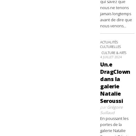
qui savez que
nous ne tenons
jamais longtemps
avant de dire que
nous venons...
ACTUALITÉS
CULTURELLES
CULTURE & ARTS
4 JUILLET 2024
Un.e
DragClown
dans la
galerie
Natalie
Seroussi
par
Grégoire
Suillaud
En poussant les
portes de la
galerie Natalie