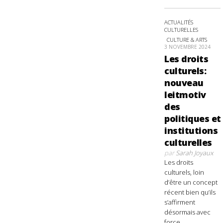
ACTUALITÉS
CULTURELLES
CULTURE & ARTS
3 NOVEMBRE 2024
Les droits
culturels:
nouveau
leitmotiv
des
politiques et
institutions
culturelles
par
Sarah Joyaux
Les droits
culturels, loin
d’être un concept
récent bien qu’ils
s’affirment
désormais avec
force,