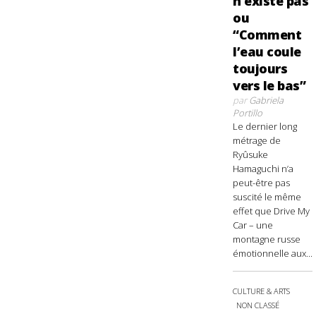
n’existe pas
ou
“Comment
l’eau coule
toujours
vers le bas”
par
Gabriela
Portillo
Le dernier long
métrage de
Ryûsuke
Hamaguchi n’a
peut-être pas
suscité le même
effet que Drive My
Car – une
montagne russe
émotionnelle aux...
CULTURE & ARTS
NON CLASSÉ