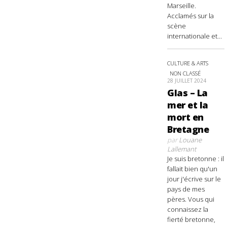
Marseille.
Acclamés sur la
scène
internationale et...
CULTURE & ARTS
NON CLASSÉ
28 JUILLET 2024
Glas – La
mer et la
mort en
Bretagne
par
Louane
Lallemant
Je suis bretonne : il
fallait bien qu'un
jour j'écrive sur le
pays de mes
pères. Vous qui
connaissez la
fierté bretonne,