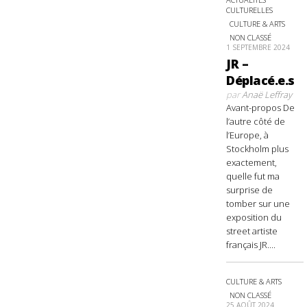
CULTURELLES
CULTURE & ARTS
NON CLASSÉ
1 SEPTEMBRE 2024
JR –
Déplacé.e.s
par
Anaë Leffray
Avant-propos De
l’autre côté de
l’Europe, à
Stockholm plus
exactement,
quelle fut ma
surprise de
tomber sur une
exposition du
street artiste
français JR....
CULTURE & ARTS
NON CLASSÉ
25 AOÛT 2024