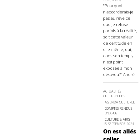
"Pourquoi
n'accorderais-je
pas au rêve ce
que je refuse
parfois à la réalité,
soit cette valeur
de certitude en
elle-même, qui,
dans son temps,
n'est point
exposée à mon
désaveu?" André...
ACTUALITÉS
CULTURELLES
AGENDA CULTUREL
COMPTES RENDUS
D'EXPOS
CULTURE & ARTS
15 SEPTEMBRE 2024
On est allés
coller