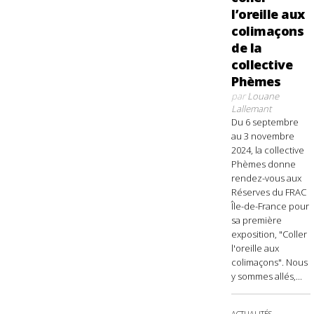
l’oreille aux
colimaçons
de la
collective
Phèmes
par
Louane
Lallemant
Du 6 septembre
au 3 novembre
2024, la collective
Phèmes donne
rendez-vous aux
Réserves du FRAC
Île-de-France pour
sa première
exposition, "Coller
l'oreille aux
colimaçons". Nous
y sommes allés,...
ACTUALITÉS