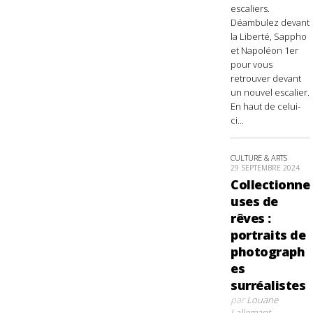
escaliers.
Déambulez devant
la Liberté, Sappho
et Napoléon 1er
pour vous
retrouver devant
un nouvel escalier.
En haut de celui-
ci...
CULTURE & ARTS
29 SEPTEMBRE 2024
Collectionne
uses de
rêves :
portraits de
photograph
es
surréalistes
par
Louane
Lallemant