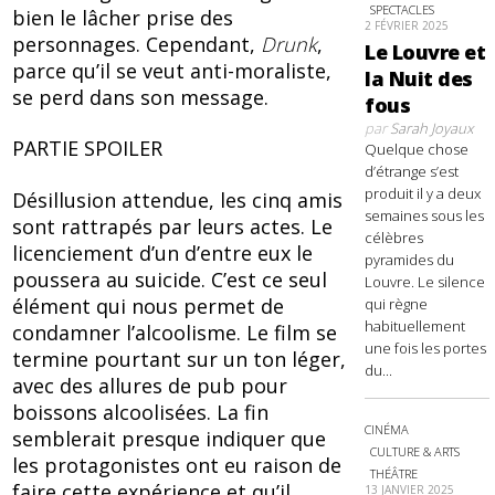
SPECTACLES
bien le lâcher prise des
2 FÉVRIER 2025
personnages. Cependant,
Drunk
,
Le Louvre et
parce qu’il se veut anti-moraliste,
la Nuit des
se perd dans son message.
fous
par
Sarah Joyaux
PARTIE SPOILER
Quelque chose
d’étrange s’est
produit il y a deux
Désillusion attendue, les cinq amis
semaines sous les
sont rattrapés par leurs actes. Le
célèbres
licenciement d’un d’entre eux le
pyramides du
poussera au suicide. C’est ce seul
Louvre. Le silence
élément qui nous permet de
qui règne
habituellement
condamner l’alcoolisme. Le film se
une fois les portes
termine pourtant sur un ton léger,
du...
avec des allures de pub pour
boissons alcoolisées. La fin
CINÉMA
semblerait presque indiquer que
CULTURE & ARTS
les protagonistes ont eu raison de
THÉÂTRE
faire cette expérience et qu’il
13 JANVIER 2025