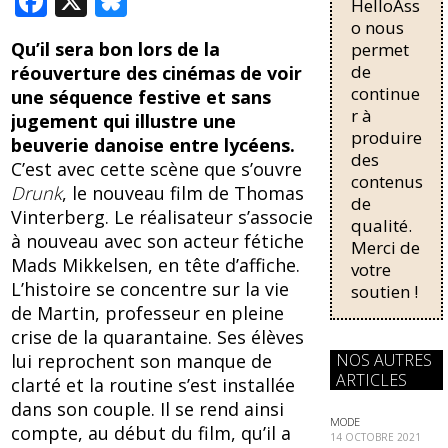
F
X
Bl
HelloAss
pour une
ac
u
régularisati
o nous
on,
Qu’il sera bon lors de la
permet
e
e
passant de
de
réouverture des cinémas de voir
trois...
b
sk
continue
une séquence festive et sans
r à
o
y
jugement qui illustre une
produire
beuverie danoise entre lycéens.
o
des
C’est avec cette scène que s’ouvre
contenus
k
Drunk
, le nouveau film de Thomas
de
Vinterberg. Le réalisateur s’associe
qualité.
à nouveau avec son acteur fétiche
Merci de
Mads Mikkelsen, en tête d’affiche.
votre
L’histoire se concentre sur la vie
soutien !
de Martin, professeur en pleine
crise de la quarantaine. Ses élèves
NOS AUTRES
lui reprochent son manque de
ARTICLES
clarté et la routine s’est installée
dans son couple. Il se rend ainsi
MODE
compte, au début du film, qu’il a
14 OCTOBRE 2021