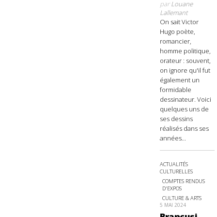
par
Louane
Lallemant
On sait Victor
Hugo poète,
romancier,
homme politique,
orateur : souvent,
on ignore qu'il fut
également un
formidable
dessinateur. Voici
quelques uns de
ses dessins
réalisés dans ses
années...
ACTUALITÉS
CULTURELLES
COMPTES RENDUS
D'EXPOS
CULTURE & ARTS
5 MAI 2024
Brancusi,