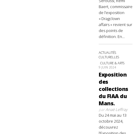
Seroussi, Rémi
Baert, commissaire
de l’exposition
« Dragclown
affairs » revient sur
des points de
définition. En...
ACTUALITÉS
CULTURELLES
CULTURE & ARTS
9 JUIN 2024
Exposition
des
collections
du FIAA du
Mans.
par
Anaë Leffray
Du 24 mai au 13
octobre 2024,
découvrez
l’Exposition des