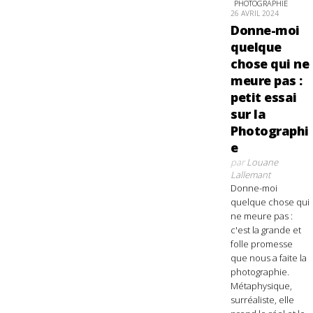
PHOTOGRAPHIE
26 AVRIL 2024
Donne-moi
quelque
chose qui ne
meure pas :
petit essai
sur la
Photographi
e
par
Louane
Lallemant
Donne-moi
quelque chose qui
ne meure pas :
c'est la grande et
folle promesse
que nous a faite la
photographie.
Métaphysique,
surréaliste, elle