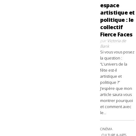
espace
artistique et
politique : le
collectif
Fierce Faces
par
Victoria de
Bank
Si vous vous posez
la question :
“L’univers de la
fête est-il
artistique et
politique ?”
J’espère que mon
article saura vous
montrer pourquoi
et comment avec
le...
CINÉMA
CULTURE & ARTS