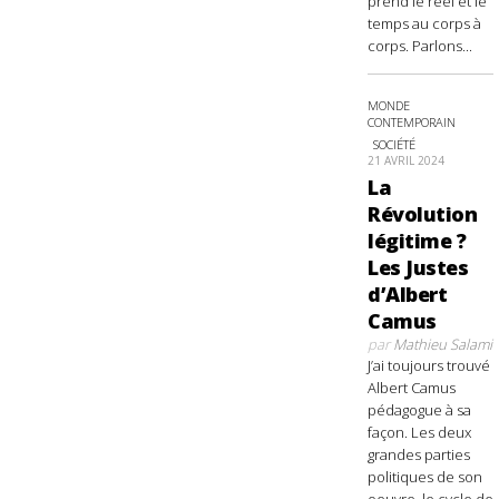
prend le réel et le
temps au corps à
corps. Parlons...
MONDE
CONTEMPORAIN
SOCIÉTÉ
21 AVRIL 2024
La
Révolution
légitime ?
Les Justes
d’Albert
Camus
par
Mathieu Salami
J’ai toujours trouvé
Albert Camus
pédagogue à sa
façon. Les deux
grandes parties
politiques de son