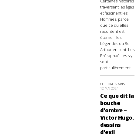
Certaines histoires
traversent les âges
et fascinent les
Hommes, parce
que ce qu'elles
racontent est
éternel : les
Légendes du Roi
Arthur en sont. Les
Préraphaélites s'y
sont
particulièrement...
CULTURE & ARTS
12 MAI 2024
Ce que dit la
bouche
d’ombre –
Victor Hugo,
dessins
d’exil