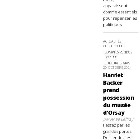
apparaissent
comme essentiels
pour repenser les
politiques...
ACTUALITÉS
CULTURELLES
COMPTES RENDUS
D'EXPOS
CULTURE & ARTS
20 OCTOBRE 2024
Harriet
Backer
prend
possession
du musée
d’Orsay
par
Anaë Leffray
Passez par les
grandes portes.
Descendez les