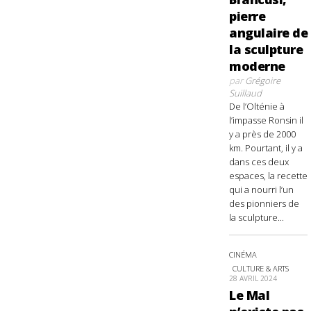
pierre
angulaire de
la sculpture
moderne
par
Grégoire
Suillaud
De l’Olténie à
l’impasse Ronsin il
y a près de 2000
km. Pourtant, il y a
dans ces deux
espaces, la recette
qui a nourri l’un
des pionniers de
la sculpture...
CINÉMA
CULTURE & ARTS
28 AVRIL 2024
Le Mal