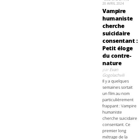
20 AVRIL 2024
Vampire
humaniste
cherche
suicidaire
consentant :
Petit éloge
du contre-
nature
par
Evan
Gogolachvili
Il y a quelques
semaines sortait
un film au nom
particulièrement
frappant : Vampire
humaniste
cherche suicidaire
consentant. Ce
premier long
métrage de la