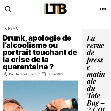
Le
Tote
Catégories
CINÉMA
Bag
-
Drunk, apologie de
La
Média
l’alcoolisme ou
revue
d'information
portrait touchant de
quotidienne
de
la crise de la
press
quarantaine ?
e
matin
Auteur
Date
Par
Héloïse Florent
3 mai 2021
de
de
ale
l’article
l’article
du
Tote
Bag –
24/01