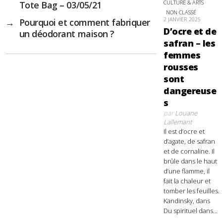
CULTURE & ARTS
Tote Bag – 03/05/21
NON CLASSÉ
2 JANVIER 2025
→
Pourquoi et comment fabriquer
D’ocre et de
un déodorant maison ?
safran – les
femmes
rousses
sont
dangereuse
s
par
Louane
Lallemant
Il est d’ocre et
d’agate, de safran
et de cornaline. Il
brûle dans le haut
d’une flamme, il
fait la chaleur et
tomber les feuilles.
Kandinsky, dans
Du spirituel dans...