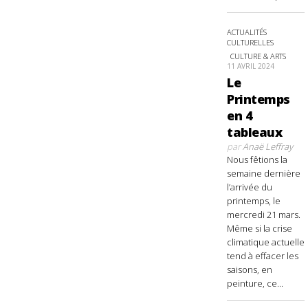
ACTUALITÉS
CULTURELLES
CULTURE & ARTS
11 AVRIL 2024
Le
Printemps
en 4
tableaux
par
Anaë Leffray
Nous fêtions la
semaine dernière
l’arrivée du
printemps, le
mercredi 21 mars.
Même si la crise
climatique actuelle
tend à effacer les
saisons, en
peinture, ce...