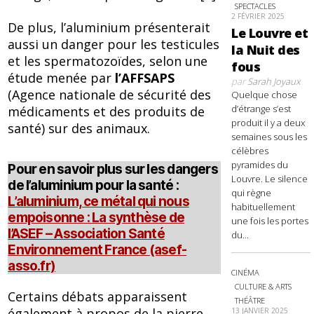
SPECTACLES
2 FÉVRIER 2025
De plus, l’aluminium présenterait
Le Louvre et
aussi un danger pour les testicules
la Nuit des
et les spermatozoïdes, selon une
fous
étude menée par
l’AFFSAPS
par
Sarah Joyaux
(Agence nationale de sécurité des
Quelque chose
d’étrange s’est
médicaments et des produits de
produit il y a deux
santé) sur des animaux.
semaines sous les
célèbres
pyramides du
Pour en savoir plus sur les dangers
Louvre. Le silence
de l’aluminium pour la santé :
qui règne
L’aluminium, ce métal qui nous
habituellement
empoisonne : La synthèse de
une fois les portes
l’ASEF – Association Santé
du...
Environnement France (asef-
asso.fr)
CINÉMA
CULTURE & ARTS
Certains débats apparaissent
THÉÂTRE
également à propos de la pierre
13 JANVIER 2025