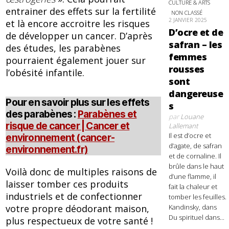
CULTURE & ARTS
entrainer des effets sur la fertilité
NON CLASSÉ
2 JANVIER 2025
et là encore accroitre les risques
D’ocre et de
de développer un cancer. D’après
safran – les
des études, les parabènes
femmes
pourraient également jouer sur
rousses
l’obésité infantile.
sont
dangereuse
Pour en savoir plus sur les effets
s
des parabènes :
Parabènes et
par
Louane
risque de cancer | Cancer et
Lallemant
Il est d’ocre et
environnement (cancer-
d’agate, de safran
environnement.fr)
et de cornaline. Il
brûle dans le haut
Voilà donc de multiples raisons de
d’une flamme, il
laisser tomber ces produits
fait la chaleur et
industriels et de confectionner
tomber les feuilles.
votre propre déodorant maison,
Kandinsky, dans
Du spirituel dans...
plus respectueux de votre santé !