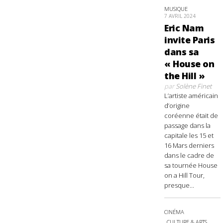
MUSIQUE
7 AVRIL 2024
Eric Nam
invite Paris
dans sa
« House on
the Hill »
par
Solène Finet
L’artiste américain
d’origine
coréenne était de
passage dans la
capitale les 15 et
16 Mars derniers
dans le cadre de
sa tournée House
on a Hill Tour,
presque...
CINÉMA
CULTURE & ARTS