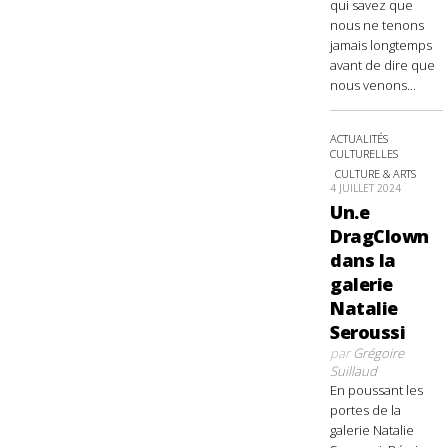
qui savez que
nous ne tenons
jamais longtemps
avant de dire que
nous venons...
ACTUALITÉS
CULTURELLES
CULTURE & ARTS
4 JUILLET 2024
Un.e
DragClown
dans la
galerie
Natalie
Seroussi
par
Grégoire
Suillaud
En poussant les
portes de la
galerie Natalie