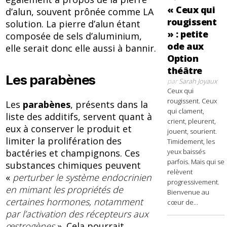
« Ceux qui
d’alun, souvent prônée comme LA
rougissent
solution. La pierre d’alun étant
» : petite
composée de sels d’aluminium,
ode aux
elle serait donc elle aussi à bannir.
Option
théâtre
Les parabènes
par
Sarah Joyaux
Ceux qui
rougissent. Ceux
Les
parabènes
, présents dans la
qui clament,
liste des additifs, servent quant à
crient, pleurent,
eux à conserver le produit et
jouent, sourient.
limiter la prolifération des
Timidement, les
bactéries et champignons. Ces
yeux baissés
parfois. Mais qui se
substances chimiques peuvent
relèvent
«
perturber le système endocrinien
progressivement.
en mimant les propriétés de
Bienvenue au
certaines hormones, notamment
cœur de...
par l’activation des récepteurs aux
œstrogènes
». Cela pourrait