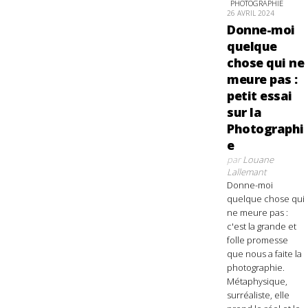
PHOTOGRAPHIE
26 AVRIL 2024
Donne-moi
quelque
chose qui ne
meure pas :
petit essai
sur la
Photographi
e
par
Louane
Lallemant
Donne-moi
quelque chose qui
ne meure pas :
c'est la grande et
folle promesse
que nous a faite la
photographie.
Métaphysique,
surréaliste, elle