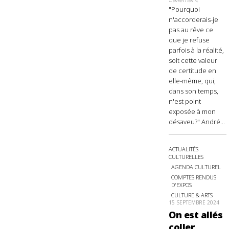
"Pourquoi
n'accorderais-je
pas au rêve ce
que je refuse
parfois à la réalité,
soit cette valeur
de certitude en
elle-même, qui,
dans son temps,
n'est point
exposée à mon
désaveu?" André...
ACTUALITÉS
CULTURELLES
AGENDA CULTUREL
COMPTES RENDUS
D'EXPOS
CULTURE & ARTS
15 SEPTEMBRE 2024
On est allés
coller