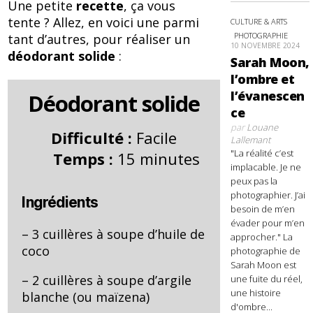
Une petite
recette
, ça vous
tente ? Allez, en voici une parmi
CULTURE & ARTS
PHOTOGRAPHIE
tant d’autres, pour réaliser un
10 NOVEMBRE 2024
déodorant solide
:
Sarah Moon,
l’ombre et
l’évanescen
Déodorant solide
ce
par
Louane
Difficulté :
Facile
Lallemant
"La réalité c’est
Temps :
15 minutes
implacable. Je ne
peux pas la
photographier. J’ai
Ingrédients
besoin de m’en
évader pour m’en
– 3 cuillères à soupe d’huile de
approcher." La
coco
photographie de
Sarah Moon est
– 2 cuillères à soupe d’argile
une fuite du réel,
une histoire
blanche (ou maïzena)
d'ombre...