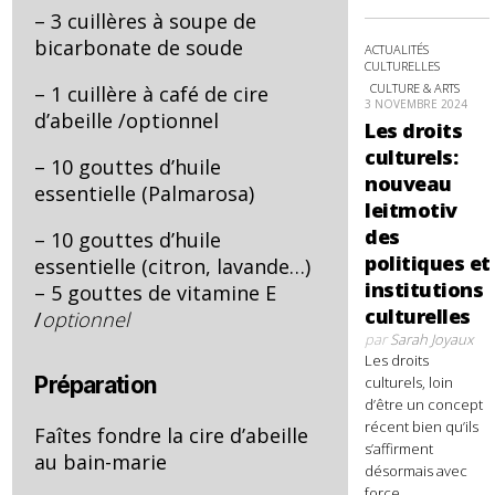
– 3 cuillères à soupe de
bicarbonate de soude
ACTUALITÉS
CULTURELLES
CULTURE & ARTS
– 1 cuillère à café de cire
3 NOVEMBRE 2024
d’abeille /optionnel
Les droits
culturels:
– 10 gouttes d’huile
nouveau
essentielle (Palmarosa)
leitmotiv
des
– 10 gouttes d’huile
politiques et
essentielle (citron, lavande…)
institutions
– 5 gouttes de vitamine E
culturelles
/
optionnel
par
Sarah Joyaux
Les droits
Préparation
culturels, loin
d’être un concept
récent bien qu’ils
Faîtes fondre la cire d’abeille
s’affirment
au bain-marie
désormais avec
force,