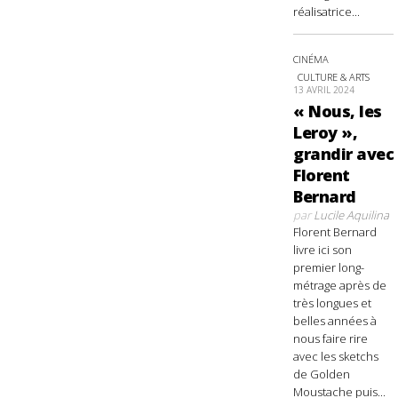
réalisatrice...
CINÉMA
CULTURE & ARTS
13 AVRIL 2024
« Nous, les
Leroy »,
grandir avec
Florent
Bernard
par
Lucile Aquilina
Florent Bernard
livre ici son
premier long-
métrage après de
très longues et
belles années à
nous faire rire
avec les sketchs
de Golden
Moustache puis...