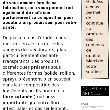
b
sk
HelloAss
pour une
de vous amuser lors de sa
o
y
régularisati
o nous
fabrication, cela vous permettrait
on,
permet
également de maîtriser
o
passant de
de
parfaitement sa composition pour
trois...
k
aboutir à un produit sain pour votre
continue
santé.
r à
produire
De plus en plus d’études nous
des
mettent en alerte contre les
contenus
dangers des déodorants, plus
de
particulièrement des anti-
qualité.
Merci de
transpirants. Ces produits
votre
cosmétiques présents sous
soutien !
différentes formes (solide, roll-on,
spray), présentent bien souvent
dans leur composition des
NOS AUTRES
ingrédients nocifs pour notre
ARTICLES
flore cutanée
(tout aussi
importante que notre flore
MODE
intestinale), et pas seulement…
14 OCTOBRE 2021