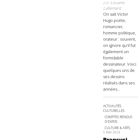
par
Louane
Lallemant
On sait Victor
Hugo poète,
romancier,
homme politique,
orateur : souvent,
on ignore qu'il fut
également un
formidable
dessinateur. Voici
quelques uns de
ses dessins
réalisés dans ses
années...
ACTUALITÉS
CULTURELLES
COMPTES RENDUS
D'EXPOS
CULTURE & ARTS
5 MAI 2024
Brancusi,