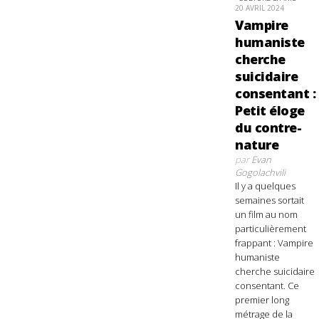
20 AVRIL 2024
Vampire
humaniste
cherche
suicidaire
consentant :
Petit éloge
du contre-
nature
par
Evan
Gogolachvili
Il y a quelques
semaines sortait
un film au nom
particulièrement
frappant : Vampire
humaniste
cherche suicidaire
consentant. Ce
premier long
métrage de la