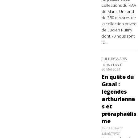
collections du FIAA
du Mans. Un fond
de 350 oeuvres de
la collection privée
de Lucien Ruimy
dont 70 nous sont
ici...
CULTURE & ARTS
NON CLASSÉ
26 MAI 2024
En quête du
Graal :
légendes
arthurienne
s et
préraphaélis
me
par
Louane
Lallemant