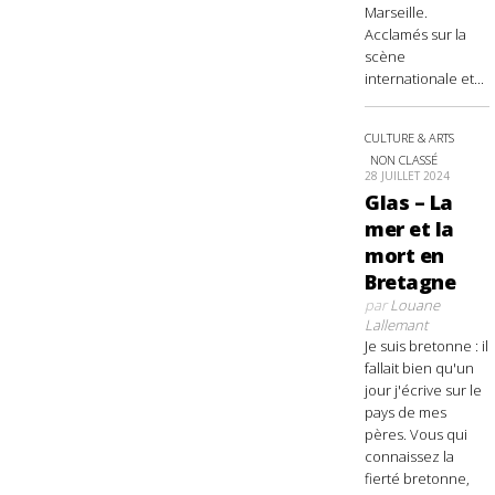
Marseille.
Acclamés sur la
scène
internationale et...
CULTURE & ARTS
NON CLASSÉ
28 JUILLET 2024
Glas – La
mer et la
mort en
Bretagne
par
Louane
Lallemant
Je suis bretonne : il
fallait bien qu'un
jour j'écrive sur le
pays de mes
pères. Vous qui
connaissez la
fierté bretonne,