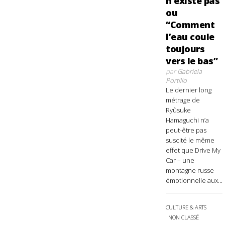
n’existe pas
ou
“Comment
l’eau coule
toujours
vers le bas”
par
Gabriela
Portillo
Le dernier long
métrage de
Ryûsuke
Hamaguchi n’a
peut-être pas
suscité le même
effet que Drive My
Car – une
montagne russe
émotionnelle aux...
CULTURE & ARTS
NON CLASSÉ