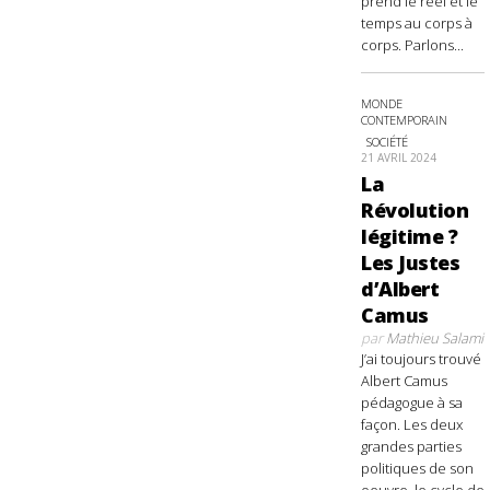
prend le réel et le
temps au corps à
corps. Parlons...
MONDE
CONTEMPORAIN
SOCIÉTÉ
21 AVRIL 2024
La
Révolution
légitime ?
Les Justes
d’Albert
Camus
par
Mathieu Salami
J’ai toujours trouvé
Albert Camus
pédagogue à sa
façon. Les deux
grandes parties
politiques de son