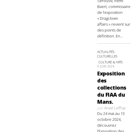
Seroussi, Rémi
Baert, commissaire
de l’exposition
« Dragclown
affairs » revient sur
des points de
définition. En...
ACTUALITÉS
CULTURELLES
CULTURE & ARTS
9 JUIN 2024
Exposition
des
collections
du FIAA du
Mans.
par
Anaë Leffray
Du 24 mai au 13
octobre 2024,
découvrez
l’Exposition des