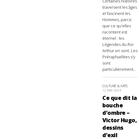
Certaines histoires
traversent les âges
et fascinent les
Hommes, parce
que ce qu'elles
racontent est
éternel : les
Légendes du Roi
Arthur en sont. Les
Préraphaélites s'y
sont
particulièrement...
CULTURE & ARTS
12 MAI 2024
Ce que dit la
bouche
d’ombre –
Victor Hugo,
dessins
d’exil