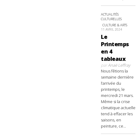
ACTUALITÉS
CULTURELLES
CULTURE & ARTS
11 AVRIL 2024
Le
Printemps
en 4
tableaux
par
Anaë Leffray
Nous fêtions la
semaine dernière
l’arrivée du
printemps, le
mercredi 21 mars.
Même si la crise
climatique actuelle
tend à effacer les
saisons, en
peinture, ce...