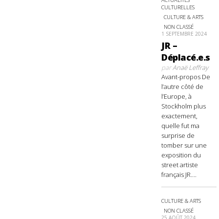
CULTURELLES
CULTURE & ARTS
NON CLASSÉ
1 SEPTEMBRE 2024
JR –
Déplacé.e.s
par
Anaë Leffray
Avant-propos De
l’autre côté de
l’Europe, à
Stockholm plus
exactement,
quelle fut ma
surprise de
tomber sur une
exposition du
street artiste
français JR....
CULTURE & ARTS
NON CLASSÉ
25 AOÛT 2024