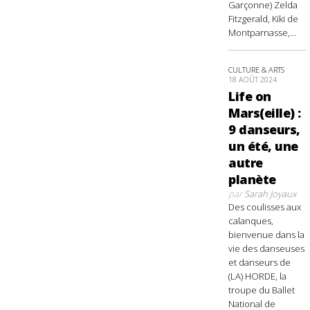
Garçonne) Zelda
Fitzgerald, Kiki de
Montparnasse,...
CULTURE & ARTS
18 AOÛT 2024
Life on
Mars(eille) :
9 danseurs,
un été, une
autre
planète
par
Sarah Joyaux
Des coulisses aux
calanques,
bienvenue dans la
vie des danseuses
et danseurs de
(LA) HORDE, la
troupe du Ballet
National de