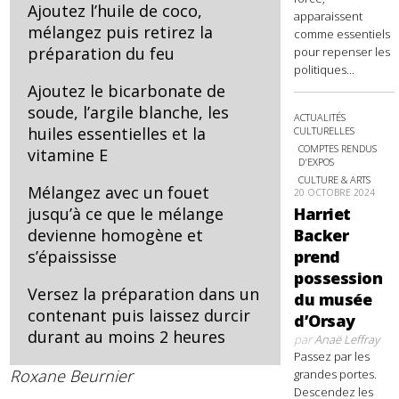
Ajoutez l’huile de coco,
apparaissent
mélangez puis retirez la
comme essentiels
préparation du feu
pour repenser les
politiques...
Ajoutez le bicarbonate de
soude, l’argile blanche, les
ACTUALITÉS
huiles essentielles et la
CULTURELLES
COMPTES RENDUS
vitamine E
D'EXPOS
CULTURE & ARTS
Mélangez avec un fouet
20 OCTOBRE 2024
Harriet
jusqu’à ce que le mélange
Backer
devienne homogène et
prend
s’épaississe
possession
Versez la préparation dans un
du musée
contenant puis laissez durcir
d’Orsay
durant au moins 2 heures
par
Anaë Leffray
Passez par les
Roxane Beurnier
grandes portes.
Descendez les