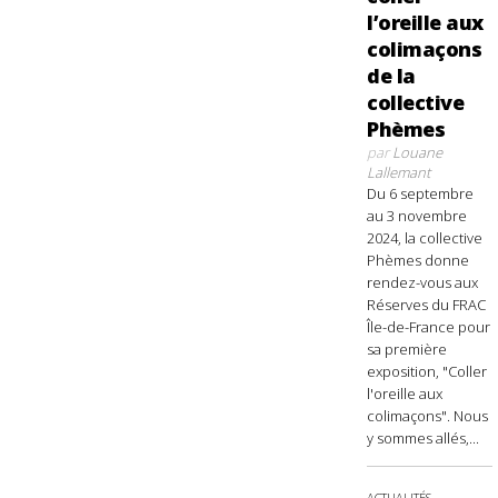
l’oreille aux
colimaçons
de la
collective
Phèmes
par
Louane
Lallemant
Du 6 septembre
au 3 novembre
2024, la collective
Phèmes donne
rendez-vous aux
Réserves du FRAC
Île-de-France pour
sa première
exposition, "Coller
l'oreille aux
colimaçons". Nous
y sommes allés,...
ACTUALITÉS