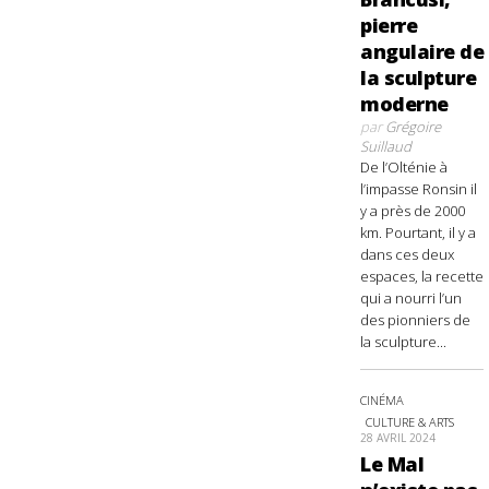
pierre
angulaire de
la sculpture
moderne
par
Grégoire
Suillaud
De l’Olténie à
l’impasse Ronsin il
y a près de 2000
km. Pourtant, il y a
dans ces deux
espaces, la recette
qui a nourri l’un
des pionniers de
la sculpture...
CINÉMA
CULTURE & ARTS
28 AVRIL 2024
Le Mal