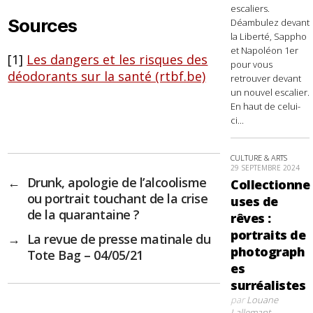
escaliers.
Sources
Déambulez devant
la Liberté, Sappho
et Napoléon 1er
[1]
Les dangers et les risques des
pour vous
déodorants sur la santé (rtbf.be)
retrouver devant
un nouvel escalier.
En haut de celui-
ci...
CULTURE & ARTS
29 SEPTEMBRE 2024
←
Drunk, apologie de l’alcoolisme
Collectionne
ou portrait touchant de la crise
uses de
de la quarantaine ?
rêves :
portraits de
→
La revue de presse matinale du
photograph
Tote Bag – 04/05/21
es
surréalistes
par
Louane
Lallemant