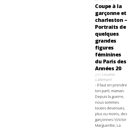
Coupe à la
garçonne et
charleston –
Portraits de
quelques
grandes
figures
féminines
du Paris des
Années 20
par
Louane
Lallemant
- Il faut en prendre
ton parti, maman.
Depuis la guerre,
nous sommes
toutes devenues,
plus ou moins, des
garçonnes ! (Victor
Margueritte, La