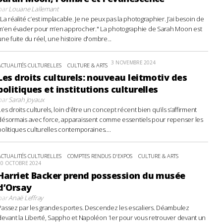
par
Louane Lallemant
"La réalité c’est implacable. Je ne peux pas la photographier. J’ai besoin de
m’en évader pour m’en approcher." La photographie de Sarah Moon est
une fuite du réel, une histoire d'ombre...
3 NOVEMBRE 2024
ACTUALITÉS CULTURELLES
CULTURE & ARTS
Les droits culturels: nouveau leitmotiv des
politiques et institutions culturelles
par
Sarah Joyaux
Les droits culturels, loin d’être un concept récent bien qu’ils s’affirment
désormais avec force, apparaissent comme essentiels pour repenser les
politiques culturelles contemporaines....
ACTUALITÉS CULTURELLES
COMPTES RENDUS D'EXPOS
CULTURE & ARTS
20 OCTOBRE 2024
Harriet Backer prend possession du musée
d’Orsay
par
Anaë Leffray
Passez par les grandes portes. Descendez les escaliers. Déambulez
devant la Liberté, Sappho et Napoléon 1er pour vous retrouver devant un