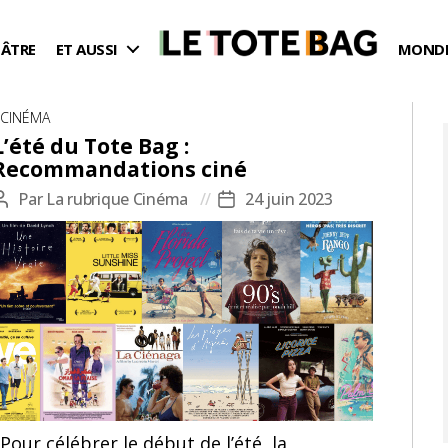
ÉÂTRE
ET AUSSI
MONDE
Catégories
CINÉMA
L’été du Tote Bag :
Recommandations ciné
Par
La rubrique Cinéma
24 juin 2023
Auteur
Date
de
de
l’article
l’article
Pour célébrer le début de l’été, la