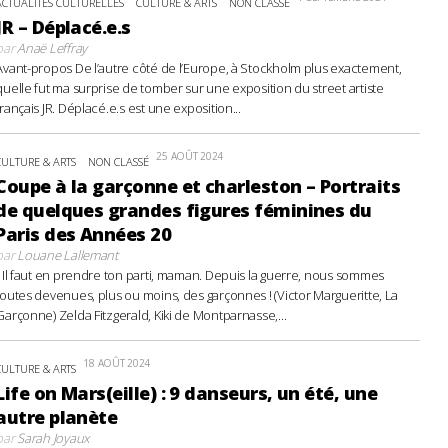
ACTUALITÉS CULTURELLES
CULTURE & ARTS
NON CLASSÉ
JR – Déplacé.e.s
par
Anaë Leffray
Avant-propos De l’autre côté de l’Europe, à Stockholm plus exactement,
quelle fut ma surprise de tomber sur une exposition du street artiste
français JR. Déplacé.e.s est une exposition...
25 AOÛT 2024
CULTURE & ARTS
NON CLASSÉ
Coupe à la garçonne et charleston – Portraits
de quelques grandes figures féminines du
Paris des Années 20
par
Louane Lallemant
- Il faut en prendre ton parti, maman. Depuis la guerre, nous sommes
toutes devenues, plus ou moins, des garçonnes ! (Victor Margueritte, La
Garçonne) Zelda Fitzgerald, Kiki de Montparnasse,...
18 AOÛT 2024
CULTURE & ARTS
Life on Mars(eille) : 9 danseurs, un été, une
autre planète
par
Sarah Joyaux