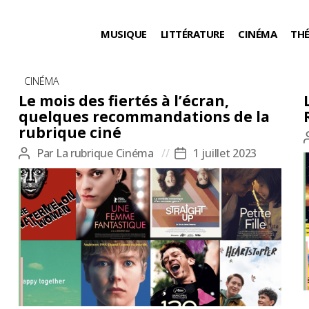
MUSIQUE
LITTÉRATURE
CINÉMA
TH
Catégories
CINÉMA
Le mois des fiertés à l’écran,
quelques recommandations de la
rubrique ciné
Par
La rubrique Cinéma
1 juillet 2023
Auteur
Date
de
de
l’article
l’article