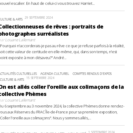
nouvel escalier. En haut de celui-ci vous trouvez Harriet...
29 SEPTEMBRE 2024
CULTURE & ARTS
Collectionneuses de rêves : portraits de
photographes surréalistes
par
Louane Lallemant
"Pourquoi n'accorderais-je pas au rêve ce que je refuse parfois à la réalité,
soit cette valeur de certitude en elle-même, qui, dans son temps, n'est
point exposée à mon désaveu?" André...
ACTUALITÉS CULTURELLES
AGENDA CULTUREL
COMPTES RENDUS D'EXPOS
15 SEPTEMBRE 2024
CULTURE & ARTS
On est allés coller l’oreille aux colimaçons de la
collective Phèmes
par
Louane Lallemant
Du 6 septembre au 3 novembre 2024, la collective Phèmes donne rendez-
vous aux Réserves du FRAC Île-de-France pour sa première exposition,
"Coller l'oreille aux colimaçons". Nous y sommes allés,...
1 SEPTEMBRE 2024