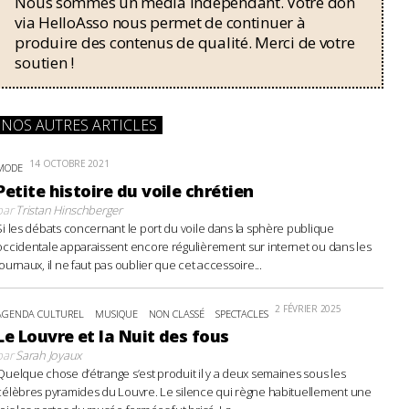
Nous sommes un média indépendant. Votre don
via HelloAsso nous permet de continuer à
produire des contenus de qualité. Merci de votre
soutien !
NOS AUTRES ARTICLES
14 OCTOBRE 2021
MODE
Petite histoire du voile chrétien
par
Tristan Hinschberger
Si les débats concernant le port du voile dans la sphère publique
occidentale apparaissent encore régulièrement sur internet ou dans les
journaux, il ne faut pas oublier que cet accessoire...
2 FÉVRIER 2025
AGENDA CULTUREL
MUSIQUE
NON CLASSÉ
SPECTACLES
Le Louvre et la Nuit des fous
par
Sarah Joyaux
Quelque chose d’étrange s’est produit il y a deux semaines sous les
célèbres pyramides du Louvre. Le silence qui règne habituellement une