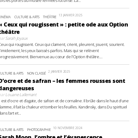
fois les portes du musée fermées fut brisé. La...
13 JANVIER 2025
CINÉMA
CULTURE & ARTS
THÉÂTRE
« Ceux qui rougissent » : petite ode aux Option
théâtre
par
Sarah Joyaux
Ceux qui rougissent. Ceux qui clament, crient, pleurent, jouent, sourient.
Timidement, les yeux baissés parfois. Mais qui se relèvent
progressivement. Bienvenue au cœur de l’Option théâtre....
2 JANVIER 2025
CULTURE & ARTS
NON CLASSÉ
D’ocre et de safran – les femmes rousses sont
dangereuses
par
Louane Lallemant
Il est d’ocre et d’agate, de safran et de cornaline. Il brûle dans le haut d’une
flamme, il fait la chaleur et tomber les feuilles. Kandinsky, dans Du spirituel
ans l’art et...
10 NOVEMBRE 2024
CULTURE & ARTS
PHOTOGRAPHIE
Sarah Moon, l’ombre et l’évanescence