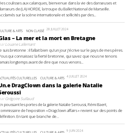
Des coulisses aux calanques, bienvenue dans la vie des danseuses et
danseurs de (LA) HORDE, la troupe du Ballet National de Marseille.
Acclamés sur la scène internationale et sollicités par des...
28 JUILLET 2024
CULTURE & ARTS
NON CLASSÉ
Glas – La mer et la mort en Bretagne
par
Louane Lallemant
Je suis bretonne : il fallait bien qu'un jour j'écrive sur le pays de mes pères.
Vous qui connaissez la fierté bretonne, qui savez que nous ne tenons
jamais longtemps avant de dire que nous venons...
4 JUILLET 2024
ACTUALITÉS CULTURELLES
CULTURE & ARTS
Un.e DragClown dans la galerie Natalie
Seroussi
par
Grégoire Suillaud
En poussant les portes de la galerie Natalie Seroussi, Rémi Baert,
commissaire de l’exposition « Dragclown affairs » revient sur des points de
définition. En tant que branche de...
9 JUIN 2024
ACTUALITÉS CULTURELLES
CULTURE & ARTS