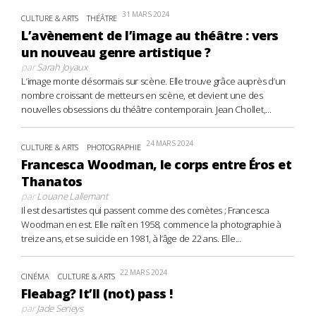
31 MARS 2024
CULTURE & ARTS
THÉÂTRE
L’avènement de l’image au théâtre : vers
un nouveau genre artistique ?
par
Sarah Joyaux
L’image monte désormais sur scène. Elle trouve grâce auprès d’un
nombre croissant de metteurs en scène, et devient une des
nouvelles obsessions du théâtre contemporain. Jean Chollet,...
24 MARS 2024
CULTURE & ARTS
PHOTOGRAPHIE
Francesca Woodman, le corps entre Éros et
Thanatos
par
Louane Lallemant
Il est des artistes qui passent comme des comètes ; Francesca
Woodman en est. Elle naît en 1958, commence la photographie à
treize ans, et se suicide en 1981, à l’âge de 22 ans. Elle...
22 MARS 2024
CINÉMA
CULTURE & ARTS
Fleabag? It’ll (not) pass !
par
Jade Serieys