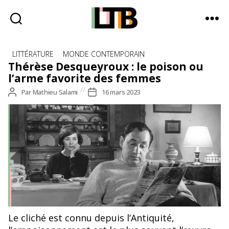
Le
Catégories
Tote
LITTÉRATURE
MONDE CONTEMPORAIN
Bag
Thérèse Desqueyroux : le poison ou
-
l’arme favorite des femmes
Média
Auteur
Par
Mathieu Salami
Date
16 mars 2023
d'information
de
de
quotidienne
l’article
l’article
Le cliché est connu depuis l’Antiquité,