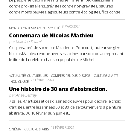
contre pro-israéliens, grévistes contre non-grévistes, pauvres
contre moins pauvres, agriculteurs contre écologistes, flics contre...
8 MARS 2024
MONDE CONTEMPORAIN
SOCIÉTÉ
Connemara de Nicolas Mathieu
par
Mathieu Salami
Cinq ans après le sacre par l’Académie Goncourt, l’auteur vosgien
Nicolas Mathieu renoue avec ses racines par son roman reprenant
le titre de la célèbre chanson populaire de Michel...
ACTUALITÉS CULTURELLES
COMPTES RENDUS D'EXPOS
CULTURE & ARTS
25 FÉVRIER 2024
NON CLASSÉ
Une histoire de 30 ans d’abstraction.
par
Anaë Leffray
7 salles, 47 artistes et des dizaines d’oeuvres pour décrire le choix
d’artistes, entre les années 60 et 80, de se tourner vers la peinture
abstraite. Du 10 février au 9 juin est...
18 FÉVRIER 2024
CINÉMA
CULTURE & ARTS