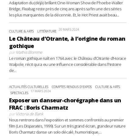
Adaptation du (déjà) brillant One-Woman Show de Phoebe-Waller
Bridge, Fleabag reste près de cinq ans après sa fin une des séries
les plus marquantes de la décennie. Et, le Hot Priest avait beau...
20 MARS 2024
CULTURE & ARTS
LITTÉRATURE
Le Château d’Otrante, à l’origine du roman
gothique
par
Mathis Blomme
Le roman gothique naît en 1764 avec le Château d’Otrante d’Horace
Walpole, récit qui a eu une influence considérable dans l’histoire
de...
ACTUALITÉS CULTURELLES
COMPTES RENDUS D'EXPOS
CULTURE & ARTS
17 MARS 2024
SPECTACLES
Exposer un danseur-chorégraphe dans un
FRAC : Boris Charmatz
par
Victoria de Bank
Nous rentrons dans l’exposition et sommes confrontés au premier
film (Les Disparates, 1999). Sur un très grand écran, grandeur nature
Boris Charmatz danse un solo décalé, humoristique,...