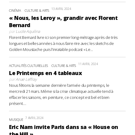
13 AVRIL 2024
CINÉMA
CULTURE & ARTS
« Nous, les Leroy », grandir avec Florent
Bernard
par
Lucile Aquilina
Florent Bernard livre ici son premier long-métrage après de très
longues et belles années à nous faire rire avec les sketchs de
Golden Moustache puis l’inratable podcast « Le...
11 AVRIL 2024
ACTUALITÉS CULTURELLES
CULTURE & ARTS
Le Printemps en 4 tableaux
par
Anaë Leffray
Nous fêtions la semaine dernière l’arrivée du printemps, le
mercredi 21 mars. Même si la crise climatique actuelle tend à
effacer les saisons, en peinture, ce concept est bel et bien
présent....
7 AVRIL 2024
MUSIQUE
Eric Nam invite Paris dans sa « House on
the Hill »