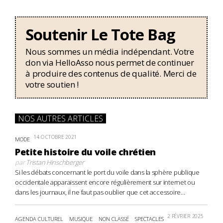
Soutenir Le Tote Bag
Nous sommes un média indépendant. Votre
don via HelloAsso nous permet de continuer
à produire des contenus de qualité. Merci de
votre soutien !
NOS AUTRES ARTICLES
14 OCTOBRE 2021
MODE
Petite histoire du voile chrétien
par
Tristan Hinschberger
Si les débats concernant le port du voile dans la sphère publique
occidentale apparaissent encore régulièrement sur internet ou
dans les journaux, il ne faut pas oublier que cet accessoire...
2 FÉVRIER 2025
AGENDA CULTUREL
MUSIQUE
NON CLASSÉ
SPECTACLES