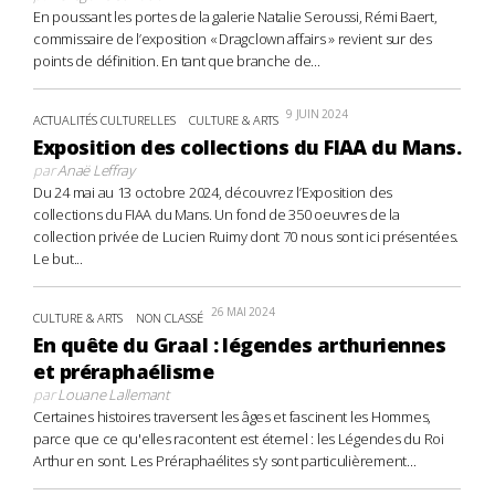
En poussant les portes de la galerie Natalie Seroussi, Rémi Baert,
commissaire de l’exposition « Dragclown affairs » revient sur des
points de définition. En tant que branche de...
9 JUIN 2024
ACTUALITÉS CULTURELLES
CULTURE & ARTS
Exposition des collections du FIAA du Mans.
par
Anaë Leffray
Du 24 mai au 13 octobre 2024, découvrez l’Exposition des
collections du FIAA du Mans. Un fond de 350 oeuvres de la
collection privée de Lucien Ruimy dont 70 nous sont ici présentées.
Le but...
26 MAI 2024
CULTURE & ARTS
NON CLASSÉ
En quête du Graal : légendes arthuriennes
et préraphaélisme
par
Louane Lallemant
Certaines histoires traversent les âges et fascinent les Hommes,
parce que ce qu'elles racontent est éternel : les Légendes du Roi
Arthur en sont. Les Préraphaélites s'y sont particulièrement...