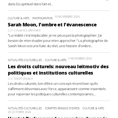
dans Du spirituel dans l’art et...
10 NOVEMBRE 2024
CULTURE & ARTS
PHOTOGRAPHIE
Sarah Moon, l’ombre et l’évanescence
par
Louane Lallemant
"La réalité c’est implacable. Je ne peux pas la photographier. J’ai
besoin de m’en évader pour m’en approcher." La photographie de
Sarah Moon est une fuite du réel, une histoire d'ombre...
3 NOVEMBRE 2024
ACTUALITÉS CULTURELLES
CULTURE & ARTS
Les droits culturels: nouveau leitmotiv des
politiques et institutions culturelles
par
Sarah Joyaux
Les droits culturels, loin d’être un concept récent bien qu’ils
s’affirment désormais avec force, apparaissent comme essentiels
pour repenser les politiques culturelles contemporaines....
ACTUALITÉS CULTURELLES
COMPTES RENDUS D'EXPOS
CULTURE & ARTS
20 OCTOBRE 2024