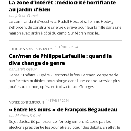
La zone d’intérêt : médiocrité horrifiante
au jardin d’Eden
par
Juliette Gamet
Le commandant d’Auschwitz, Rudolf Höss, et sa femme Hedwig
s’efforcent de construire une vie de rêve pour leur famille dans une
maison avec jardin à côté du camp. Sur l’écran noir, le...
18 FÉVRIER 2024
CULTURE & ARTS
SPECTACLES
Car/men de Philippe Lafeuille : quand la
diva change de genre
par
Sarah Joyaux
Danse ? Théâtre ? Opéra ? Les trois à la fois. Car/men, ce spectacle
aux facettes multiples, nous plonge dans l’une des oeuvres les plus
jouées au monde, opéra en trois actes de Georges...
14 FÉVRIER 2024
MONDE CONTEMPORAIN
« Entre les murs » de François Bégaudeau
par
Mathieu Salami
Sujet d’actualité par essence, l’enseignement n’attend pas les
élections présidentielles pour être au cœur des débats. En effet, le