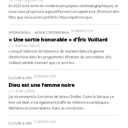
En 2023 sont sortis de nombreuses pépites cinématographiques, et
nous vous proposons aujourd’hui voici un rapide tour d’horizon des
films que nous avons préférés. Nous espérons que...
30 JANVIER 2024
INTERNATIONAL
MONDE CONTEMPORAIN
« Une sortie honorable » d’Éric Vuillard
par
Mathieu Salami
Lorsqu’il s’étonne de l’absence de mention faite à la guerre
d’Indochine dans les programmes d’histoire du secondaire, Eric
Vuillard semble insinuer que ce sont les...
28 JANVIER 2024
CULTURE & ARTS
Dieu est une femme noire
par
Anaë Leffray
J’ai récemment lu Sorcières de Mona Chollet. Outre le fait que ce
livre est divin, il est également truffé de références artistiques,
littéraires et universitaires. Dans sa conclusion,...
27 JANVIER 2024
CULTURE & ARTS