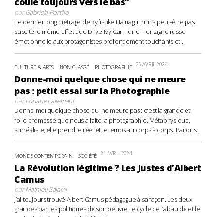
coule toujours vers le bas”
par
Gabriela Portillo
Le dernier long métrage de Ryûsuke Hamaguchi n’a peut-être pas
suscité le même effet que Drive My Car – une montagne russe
émotionnelle aux protagonistes profondément touchants et...
26 AVRIL 2024
CULTURE & ARTS
NON CLASSÉ
PHOTOGRAPHIE
Donne-moi quelque chose qui ne meure
pas : petit essai sur la Photographie
par
Louane Lallemant
Donne-moi quelque chose qui ne meure pas : c'est la grande et
folle promesse que nous a faite la photographie. Métaphysique,
surréaliste, elle prend le réel et le temps au corps à corps. Parlons...
21 AVRIL 2024
MONDE CONTEMPORAIN
SOCIÉTÉ
La Révolution légitime ? Les Justes d’Albert
Camus
par
Mathieu Salami
J’ai toujours trouvé Albert Camus pédagogue à sa façon. Les deux
grandes parties politiques de son oeuvre, le cycle de l’absurde et le