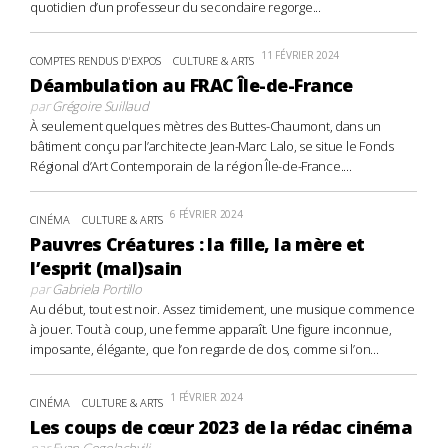
quotidien d’un professeur du secondaire regorge...
11 FÉVRIER 2024
COMPTES RENDUS D'EXPOS
CULTURE & ARTS
Déambulation au FRAC Île-de-France
par
Grégoire Suillaud
À seulement quelques mètres des Buttes-Chaumont, dans un
bâtiment conçu par l’architecte Jean-Marc Lalo, se situe le Fonds
Régional d’Art Contemporain de la région Île-de-France....
6 FÉVRIER 2024
CINÉMA
CULTURE & ARTS
Pauvres Créatures : la fille, la mère et
l’esprit (mal)sain
par
Gabriela Portillo
Au début, tout est noir. Assez timidement, une musique commence
à jouer. Tout à coup, une femme apparaît. Une figure inconnue,
imposante, élégante, que l’on regarde de dos, comme si l’on...
1 FÉVRIER 2024
CINÉMA
CULTURE & ARTS
Les coups de cœur 2023 de la rédac cinéma
par
Evan Gogolachvili