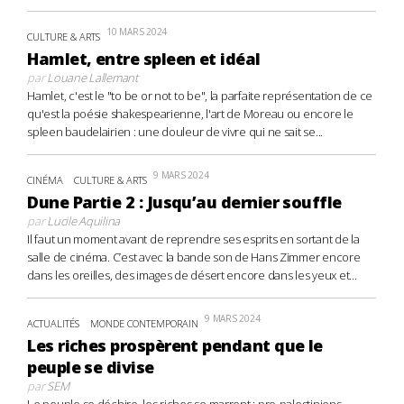
10 MARS 2024
CULTURE & ARTS
Hamlet, entre spleen et idéal
par
Louane Lallemant
Hamlet, c'est le "to be or not to be", la parfaite représentation de ce
qu'est la poésie shakespearienne, l'art de Moreau ou encore le
spleen baudelairien : une douleur de vivre qui ne sait se...
9 MARS 2024
CINÉMA
CULTURE & ARTS
Dune Partie 2 : Jusqu’au dernier souffle
par
Lucile Aquilina
Il faut un moment avant de reprendre ses esprits en sortant de la
salle de cinéma. C’est avec la bande son de Hans Zimmer encore
dans les oreilles, des images de désert encore dans les yeux et...
9 MARS 2024
ACTUALITÉS
MONDE CONTEMPORAIN
Les riches prospèrent pendant que le
peuple se divise
par
SEM
Le peuple se déchire, les riches se marrent : pro-palestiniens