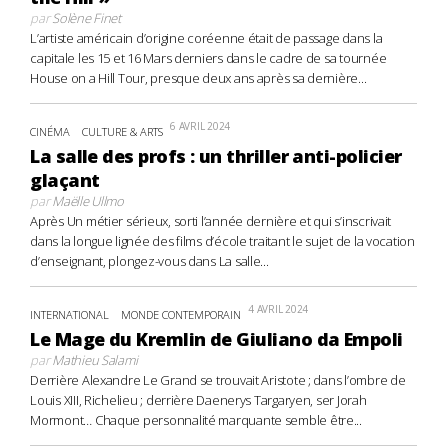
par
Solène Finet
L’artiste américain d’origine coréenne était de passage dans la
capitale les 15 et 16 Mars derniers dans le cadre de sa tournée
House on a Hill Tour, presque deux ans après sa dernière...
6 AVRIL 2024
CINÉMA
CULTURE & ARTS
La salle des profs : un thriller anti-policier
glaçant
par
Maëlle Ullmo
Après Un métier sérieux, sorti l’année dernière et qui s’inscrivait
dans la longue lignée des films d’école traitant le sujet de la vocation
d’enseignant, plongez-vous dans La salle...
4 AVRIL 2024
INTERNATIONAL
MONDE CONTEMPORAIN
Le Mage du Kremlin de Giuliano da Empoli
par
Mathieu Salami
Derrière Alexandre Le Grand se trouvait Aristote ; dans l’ombre de
Louis XIII, Richelieu ; derrière Daenerys Targaryen, ser Jorah
Mormont… Chaque personnalité marquante semble être...