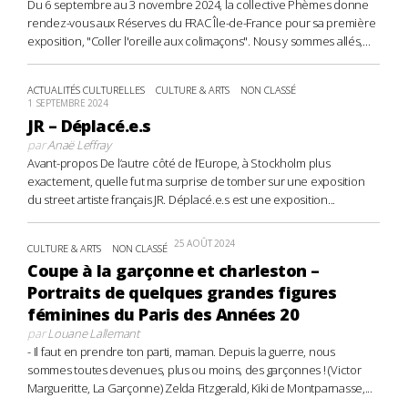
Du 6 septembre au 3 novembre 2024, la collective Phèmes donne
rendez-vous aux Réserves du FRAC Île-de-France pour sa première
exposition, "Coller l'oreille aux colimaçons". Nous y sommes allés,...
ACTUALITÉS CULTURELLES
CULTURE & ARTS
NON CLASSÉ
1 SEPTEMBRE 2024
JR – Déplacé.e.s
par
Anaë Leffray
Avant-propos De l’autre côté de l’Europe, à Stockholm plus
exactement, quelle fut ma surprise de tomber sur une exposition
du street artiste français JR. Déplacé.e.s est une exposition...
25 AOÛT 2024
CULTURE & ARTS
NON CLASSÉ
Coupe à la garçonne et charleston –
Portraits de quelques grandes figures
féminines du Paris des Années 20
par
Louane Lallemant
- Il faut en prendre ton parti, maman. Depuis la guerre, nous
sommes toutes devenues, plus ou moins, des garçonnes ! (Victor
Margueritte, La Garçonne) Zelda Fitzgerald, Kiki de Montparnasse,...