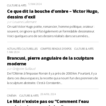
12 MAI 2024
CULTURE & ARTS
Ce que dit la bouche d’ombre – Victor Hugo,
dessins d’exil
par
Louane Lallemant
On sait Victor Hugo poète, romancier, homme politique, orateur :
souvent, on ignore qu'il fut également un formidable dessinateur.
Voici quelques uns de ses dessins réalisés dans ses années...
ACTUALITÉS CULTURELLES
COMPTES RENDUS D'EXPOS
CULTURE & ARTS
5 MAI 2024
Brancusi, pierre angulaire de la sculpture
moderne
par
Grégoire Suillaud
De l’Olténie à l’impasse Ronsin il y a près de 2000 km. Pourtant, il y a
dans ces deux espaces, la recette qui a nourri l’un des pionniers de
la sculpture abstraite. C’est à Constantin...
28 AVRIL 2024
CINÉMA
CULTURE & ARTS
Le Mal n’existe pas ou “Comment l’eau