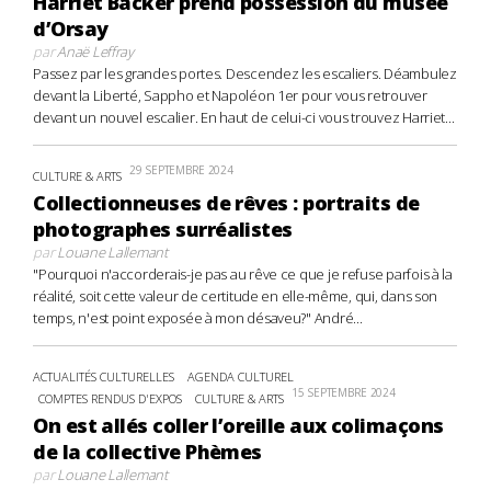
Harriet Backer prend possession du musée
d’Orsay
par
Anaë Leffray
Passez par les grandes portes. Descendez les escaliers. Déambulez
devant la Liberté, Sappho et Napoléon 1er pour vous retrouver
devant un nouvel escalier. En haut de celui-ci vous trouvez Harriet...
29 SEPTEMBRE 2024
CULTURE & ARTS
Collectionneuses de rêves : portraits de
photographes surréalistes
par
Louane Lallemant
"Pourquoi n'accorderais-je pas au rêve ce que je refuse parfois à la
réalité, soit cette valeur de certitude en elle-même, qui, dans son
temps, n'est point exposée à mon désaveu?" André...
ACTUALITÉS CULTURELLES
AGENDA CULTUREL
15 SEPTEMBRE 2024
COMPTES RENDUS D'EXPOS
CULTURE & ARTS
On est allés coller l’oreille aux colimaçons
de la collective Phèmes
par
Louane Lallemant