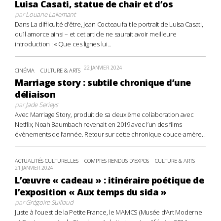
Luisa Casati, statue de chair et d’os
par
Louane Lallemant
Dans La difficulté d’être, Jean Cocteau fait le portrait de Luisa Casati,
qu’il amorce ainsi – et cet article ne saurait avoir meilleure
introduction : « Que ces lignes lui...
22 JANVIER 2024
CINÉMA
CULTURE & ARTS
Marriage story : subtile chronique d’une
déliaison
par
Jade Serieys
Avec Marriage Story, produit de sa deuxième collaboration avec
Netflix, Noah Baumbach revenait en 2019 avec l’un des films
évènements de l’année. Retour sur cette chronique douce-amère...
ACTUALITÉS CULTURELLES
COMPTES RENDUS D'EXPOS
CULTURE & ARTS
21 JANVIER 2024
L’œuvre « cadeau » : itinéraire poétique de
l’exposition « Aux temps du sida »
par
Grégoire Suillaud
Juste à l’ouest de la Petite France, le MAMCS (Musée d’Art Moderne