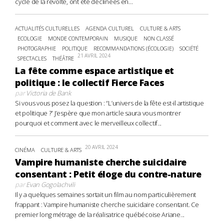
cycle de la révolte, ont été déclinées en...
ACTUALITÉS CULTURELLES
AGENDA CULTUREL
CULTURE & ARTS
ECOLOGIE
MONDE CONTEMPORAIN
MUSIQUE
NON CLASSÉ
PHOTOGRAPHIE
POLITIQUE
RECOMMANDATIONS (ÉCOLOGIE)
SOCIÉTÉ
21 AVRIL 2024
SPECTACLES
THÉÂTRE
La fête comme espace artistique et
politique : le collectif Fierce Faces
par
Victoria de Bank
Si vous vous posez la question : “L’univers de la fête est-il artistique
et politique ?” J’espère que mon article saura vous montrer
pourquoi et comment avec le merveilleux collectif...
20 AVRIL 2024
CINÉMA
CULTURE & ARTS
Vampire humaniste cherche suicidaire
consentant : Petit éloge du contre-nature
par
Evan Gogolachvili
Il y a quelques semaines sortait un film au nom particulièrement
frappant : Vampire humaniste cherche suicidaire consentant. Ce
premier long métrage de la réalisatrice québécoise Ariane...