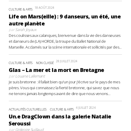
18 AOÛT 2024
CULTURE & ARTS
Life on Mars(eille) : 9 danseurs, un été, une
autre planète
par
Sarah Joyaux
Des coulisses aux calanques, bienvenue dans la vie des danseuses
et danseurs de (LA) HORDE, la troupe du Ballet National de
Marseille. Acclamés sur la scène internationale et sollicités par des...
28 JUILLET 2024
CULTURE & ARTS
NON CLASSÉ
Glas – La mer et la mort en Bretagne
par
Louane Lallemant
Je suis bretonne : il fallait bien qu'un jour j'écrive sur le pays de mes
pères. Vous qui connaissez la fierté bretonne, qui savez que nous
ne tenons jamais longtemps avant de dire que nous venons...
4 JUILLET 2024
ACTUALITÉS CULTURELLES
CULTURE & ARTS
Un.e DragClown dans la galerie Natalie
Seroussi
par
Grégoire Suillaud