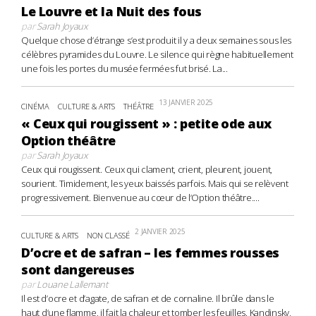
Le Louvre et la Nuit des fous
par
Sarah Joyaux
Quelque chose d’étrange s’est produit il y a deux semaines sous les
célèbres pyramides du Louvre. Le silence qui règne habituellement
une fois les portes du musée fermées fut brisé. La...
13 JANVIER 2025
CINÉMA
CULTURE & ARTS
THÉÂTRE
« Ceux qui rougissent » : petite ode aux
Option théâtre
par
Sarah Joyaux
Ceux qui rougissent. Ceux qui clament, crient, pleurent, jouent,
sourient. Timidement, les yeux baissés parfois. Mais qui se relèvent
progressivement. Bienvenue au cœur de l’Option théâtre....
2 JANVIER 2025
CULTURE & ARTS
NON CLASSÉ
D’ocre et de safran – les femmes rousses
sont dangereuses
par
Louane Lallemant
Il est d’ocre et d’agate, de safran et de cornaline. Il brûle dans le
haut d’une flamme, il fait la chaleur et tomber les feuilles. Kandinsky,