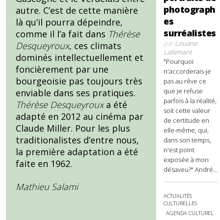
photograph
autre. C’est de cette manière
es
là qu’il pourra dépeindre,
surréalistes
comme il l’a fait dans
Thérèse
par
Louane
Desqueyroux
, ces climats
Lallemant
dominés intellectuellement et
"Pourquoi
foncièrement par une
n'accorderais-je
bourgeoisie pas toujours très
pas au rêve ce
que je refuse
enviable dans ses pratiques.
parfois à la réalité,
Thérèse Desqueyroux
a été
soit cette valeur
adapté en 2012 au cinéma par
de certitude en
Claude Miller. Pour les plus
elle-même, qui,
traditionalistes d’entre nous,
dans son temps,
n'est point
la première adaptation a été
exposée à mon
faite en 1962.
désaveu?" André...
Mathieu Salami
ACTUALITÉS
CULTURELLES
AGENDA CULTUREL