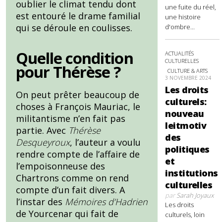
oublier le climat tendu dont
une fuite du réel,
est entouré le drame familial
une histoire
qui se déroule en coulisses.
d'ombre...
Quelle condition
ACTUALITÉS
CULTURELLES
pour Thérèse ?
CULTURE & ARTS
3 NOVEMBRE 2024
Les droits
On peut prêter beaucoup de
culturels:
choses à François Mauriac, le
nouveau
militantisme n’en fait pas
leitmotiv
partie. Avec
Thérèse
des
Desqueyroux
, l’auteur a voulu
politiques
rendre compte de l’affaire de
et
l’empoisonneuse des
institutions
Chartrons comme on rend
culturelles
compte d’un fait divers. A
par
Sarah Joyaux
l’instar des
Mémoires d’Hadrien
Les droits
de Yourcenar qui fait de
culturels, loin