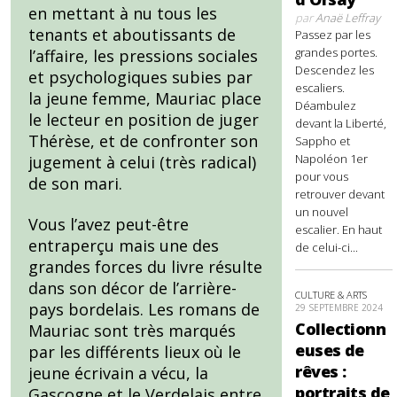
en mettant à nu tous les
par
Anaë Leffray
tenants et aboutissants de
Passez par les
grandes portes.
l’affaire, les pressions sociales
Descendez les
et psychologiques subies par
escaliers.
la jeune femme, Mauriac place
Déambulez
le lecteur en position de juger
devant la Liberté,
Thérèse, et de confronter son
Sappho et
Napoléon 1er
jugement à celui (très radical)
pour vous
de son mari.
retrouver devant
un nouvel
Vous l’avez peut-être
escalier. En haut
entraperçu mais une des
de celui-ci...
grandes forces du livre résulte
dans son décor de l’arrière-
CULTURE & ARTS
pays bordelais. Les romans de
29 SEPTEMBRE 2024
Collectionn
Mauriac sont très marqués
euses de
par les différents lieux où le
rêves :
jeune écrivain a vécu, la
portraits de
Gascogne et le Verdelais entre