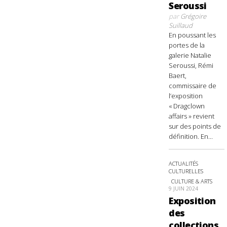
Seroussi
par
Grégoire
Suillaud
En poussant les
portes de la
galerie Natalie
Seroussi, Rémi
Baert,
commissaire de
l’exposition
« Dragclown
affairs » revient
sur des points de
définition. En...
ACTUALITÉS
CULTURELLES
CULTURE & ARTS
9 JUIN 2024
Exposition
des
collections