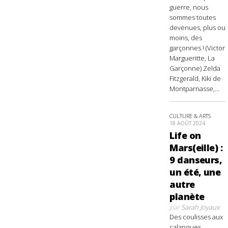
guerre, nous
sommes toutes
devenues, plus ou
moins, des
garçonnes ! (Victor
Margueritte, La
Garçonne) Zelda
Fitzgerald, Kiki de
Montparnasse,...
CULTURE & ARTS
18 AOÛT 2024
Life on
Mars(eille) :
9 danseurs,
un été, une
autre
planète
par
Sarah Joyaux
Des coulisses aux
calanques,