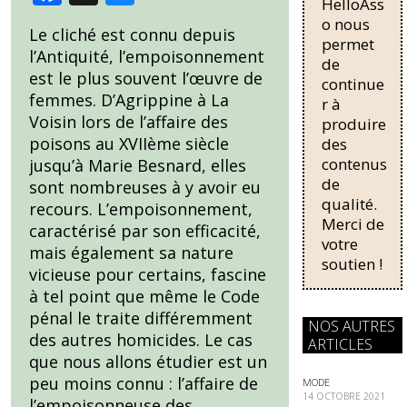
HelloAss
ac
u
nécessaire
o nous
pour une
Le cliché est connu depuis
e
e
permet
régularisati
l’Antiquité, l’empoisonnement
de
on,
b
sk
est le plus souvent l’œuvre de
continue
passant
o
y
femmes. D’Agrippine à La
r à
de trois...
Voisin lors de l’affaire des
produire
o
poisons au XVIIème siècle
des
k
contenus
jusqu’à Marie Besnard, elles
de
sont nombreuses à y avoir eu
qualité.
recours. L’empoisonnement,
Merci de
caractérisé par son efficacité,
votre
mais également sa nature
soutien !
vicieuse pour certains, fascine
à tel point que même le Code
pénal le traite différemment
NOS AUTRES
des autres homicides. Le cas
ARTICLES
que nous allons étudier est un
peu moins connu : l’affaire de
MODE
14 OCTOBRE 2021
l’empoisonneuse des