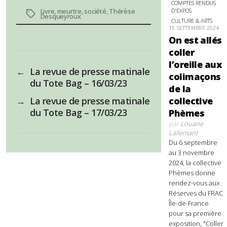
COMPTES RENDUS
D'EXPOS
Livre
,
meurtre
,
société
,
Thérèse
Étiquettes
Desqueyroux
CULTURE & ARTS
15 SEPTEMBRE 2024
On est allés
coller
l’oreille aux
←
La revue de presse matinale
colimaçons
du Tote Bag – 16/03/23
de la
collective
→
La revue de presse matinale
du Tote Bag – 17/03/23
Phèmes
par
Louane
Lallemant
Du 6 septembre
au 3 novembre
2024, la collective
Phèmes donne
rendez-vous aux
Réserves du FRAC
Île-de-France
pour sa première
exposition, "Coller