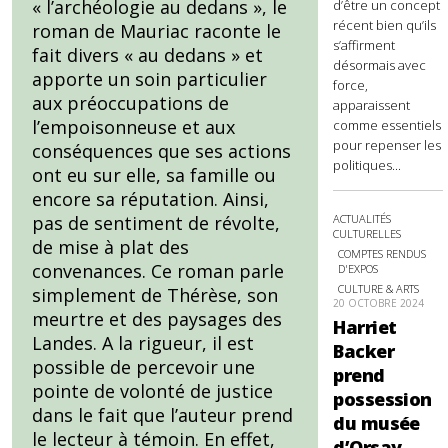
« l’archéologie au dedans », le
d’être un concept
récent bien qu’ils
roman de Mauriac raconte le
s’affirment
fait divers « au dedans » et
désormais avec
apporte un soin particulier
force,
aux préoccupations de
apparaissent
l’empoisonneuse et aux
comme essentiels
pour repenser les
conséquences que ses actions
politiques...
ont eu sur elle, sa famille ou
encore sa réputation. Ainsi,
ACTUALITÉS
pas de sentiment de révolte,
CULTURELLES
de mise à plat des
COMPTES RENDUS
convenances. Ce roman parle
D'EXPOS
CULTURE & ARTS
simplement de Thérèse, son
20 OCTOBRE 2024
meurtre et des paysages des
Harriet
Landes. A la rigueur, il est
Backer
possible de percevoir une
prend
pointe de volonté de justice
possession
dans le fait que l’auteur prend
du musée
le lecteur à témoin. En effet,
d’Orsay