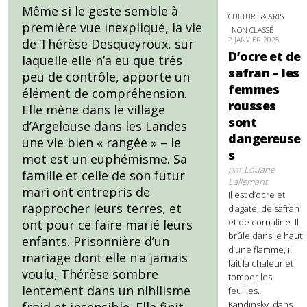
Même si le geste semble à
CULTURE & ARTS
première vue inexpliqué, la vie
NON CLASSÉ
2 JANVIER 2025
de Thérèse Desqueyroux, sur
D’ocre et de
laquelle elle n’a eu que très
safran – les
peu de contrôle, apporte un
femmes
élément de compréhension.
rousses
Elle mène dans le village
sont
d’Argelouse dans les Landes
dangereuse
une vie bien « rangée » – le
s
mot est un euphémisme. Sa
par
Louane
famille et celle de son futur
Lallemant
mari ont entrepris de
Il est d’ocre et
rapprocher leurs terres, et
d’agate, de safran
et de cornaline. Il
ont pour ce faire marié leurs
brûle dans le haut
enfants. Prisonnière d’un
d’une flamme, il
mariage dont elle n’a jamais
fait la chaleur et
voulu, Thérèse sombre
tomber les
lentement dans un nihilisme
feuilles.
Kandinsky, dans
froid et insensible. Elle finit