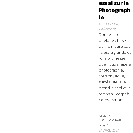
essai sur la
Photograph
ie
par
Louane
Lallemant
Donne-moi
quelque chose
qui ne meure pas
: c'est la grande et
folle promesse
que nous a faite la
photographie.
Métaphysique,
surréaliste, elle
prend le réel et le
temps au corps à
corps. Parlons...
MONDE
CONTEMPORAIN
SOCIÉTÉ
21 AVRIL 2024