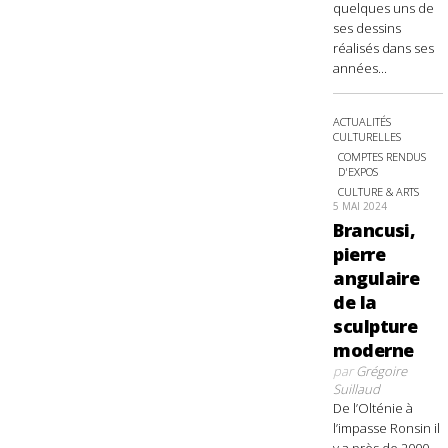
quelques uns de
ses dessins
réalisés dans ses
années...
ACTUALITÉS
CULTURELLES
COMPTES RENDUS
D'EXPOS
CULTURE & ARTS
5 MAI 2024
Brancusi,
pierre
angulaire
de la
sculpture
moderne
par
Grégoire
Suillaud
De l’Olténie à
l’impasse Ronsin il
y a près de 2000