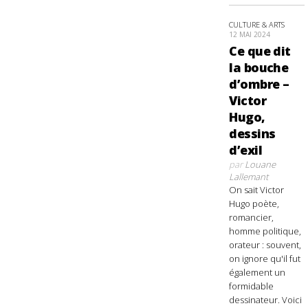
CULTURE & ARTS
12 MAI 2024
Ce que dit
la bouche
d’ombre –
Victor
Hugo,
dessins
d’exil
par
Louane
Lallemant
On sait Victor
Hugo poète,
romancier,
homme politique,
orateur : souvent,
on ignore qu'il fut
également un
formidable
dessinateur. Voici