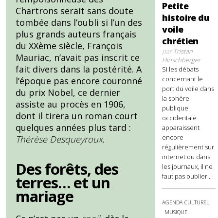
Petite
Chartrons serait sans doute
histoire du
tombée dans l’oubli si l’un des
voile
plus grands auteurs français
chrétien
du XXème siècle, François
par
Tristan
Mauriac, n’avait pas inscrit ce
Hinschberger
fait divers dans la postérité. A
Si les débats
concernant le
l’époque pas encore couronné
port du voile dans
du prix Nobel, ce dernier
la sphère
assiste au procès en 1906,
publique
dont il tirera un roman court
occidentale
quelques années plus tard :
apparaissent
encore
Thérèse Desqueyroux
.
régulièrement sur
internet ou dans
Des forêts, des
les journaux, il ne
faut pas oublier...
terres… et un
mariage
AGENDA CULTUREL
MUSIQUE