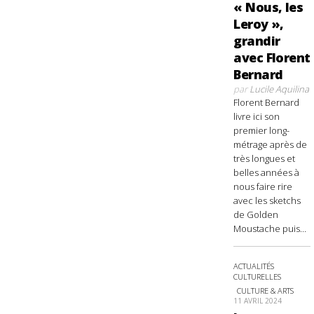
« Nous, les
Leroy »,
grandir
avec Florent
Bernard
par
Lucile Aquilina
Florent Bernard
livre ici son
premier long-
métrage après de
très longues et
belles années à
nous faire rire
avec les sketchs
de Golden
Moustache puis...
ACTUALITÉS
CULTURELLES
CULTURE & ARTS
11 AVRIL 2024