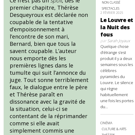
Ce n’est pas un
spoil
, dès le
NON CLASSÉ
premier chapitre, Thérèse
SPECTACLES
2 FÉVRIER 2025
Desqueyroux est déclarée non
Le Louvre et
coupable de la tentative
la Nuit des
d’empoisonnement à
fous
l’encontre de son mari,
par
Sarah Joyaux
Bernard, bien que tous la
Quelque chose
savent coupable. L’auteur
d’étrange s’est
nous emporte dès les
produit il y a deux
semaines sous les
premières lignes dans le
célèbres
tumulte qui suit l’annonce du
pyramides du
juge. Tout sonne terriblement
Louvre. Le silence
faux, le dialogue entre le père
qui règne
et Thérèse paraît en
habituellement
une fois les portes
dissonance avec la gravité de
du...
la situation, celui-ci se
contentant de la réprimander
comme si elle avait
CINÉMA
CULTURE & ARTS
simplement commis une
THÉÂTRE