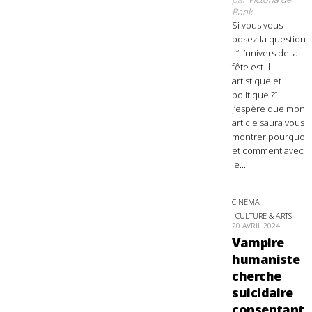
Bank
Si vous vous
posez la question
: “L’univers de la
fête est-il
artistique et
politique ?”
J’espère que mon
article saura vous
montrer pourquoi
et comment avec
le...
CINÉMA
CULTURE & ARTS
20 AVRIL 2024
Vampire
humaniste
cherche
suicidaire
consentant