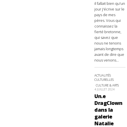
il fallait bien qu'un
jour j'écrive sur le
pays de mes
pères. Vous qui
connaissez la
fierté bretonne,
qui savez que
nous ne tenons
jamais longtemps
avant de dire que
nous venons...
ACTUALITÉS
CULTURELLES
CULTURE & ARTS
4 JUILLET 2024
Un.e
DragClown
dans la
galerie
Natalie