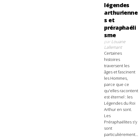
légendes
arthurienne
s et
préraphaéli
sme
par
Louane
Lallemant
Certaines
histoires
traversent les
âges et fascinent
les Hommes,
parce que ce
qu'elles racontent
est éternel : les
Légendes du Roi
Arthur en sont.
Les
Préraphaélites s'y
sont
particulièrement...