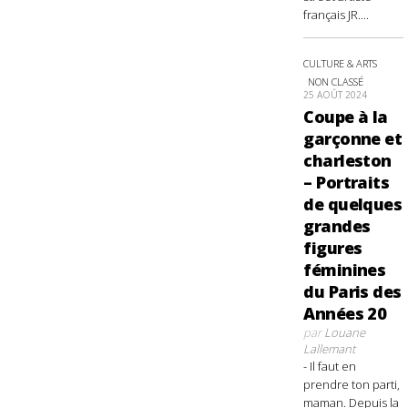
français JR....
CULTURE & ARTS
NON CLASSÉ
25 AOÛT 2024
Coupe à la
garçonne et
charleston
– Portraits
de quelques
grandes
figures
féminines
du Paris des
Années 20
par
Louane
Lallemant
- Il faut en
prendre ton parti,
maman. Depuis la