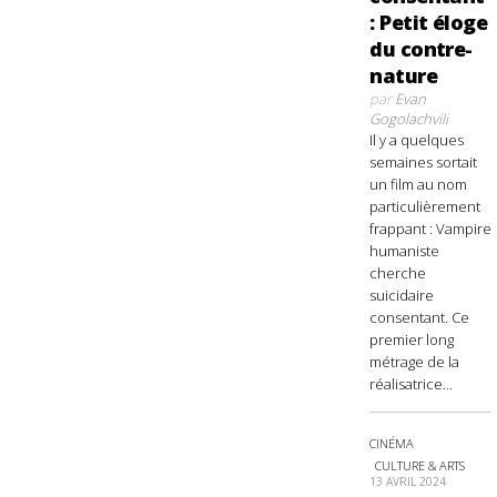
: Petit éloge
du contre-
nature
par
Evan
Gogolachvili
Il y a quelques
semaines sortait
un film au nom
particulièrement
frappant : Vampire
humaniste
cherche
suicidaire
consentant. Ce
premier long
métrage de la
réalisatrice...
CINÉMA
CULTURE & ARTS
13 AVRIL 2024