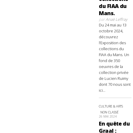
du FIAA du
Mans.
par
Anaë Leffray
Du 24 mai au 13
octobre 2024,
découvrez
l’Exposition des
collections du
FIAA du Mans. Un
fond de 350
oeuvres de la
collection privée
de Lucien Ruimy
dont 70 nous sont
ici...
CULTURE & ARTS
NON CLASSÉ
26 MAI 2024
En quête du
Graal :