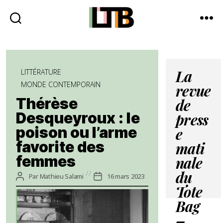
Le
Tote
Bag
Catégories
-
LITTÉRATURE
La
Média
MONDE CONTEMPORAIN
revue
d'information
Thérèse
quotidienne
de
Desqueyroux : le
press
poison ou l’arme
e
favorite des
mati
femmes
nale
Auteur
Date
Par
Mathieu Salami
16 mars 2023
du
de
de
Tote
l’article
l’article
Bag
–