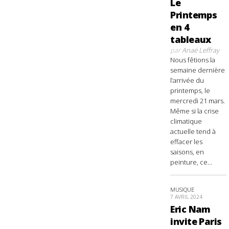
Le
Printemps
en 4
tableaux
par
Anaë Leffray
Nous fêtions la
semaine dernière
l’arrivée du
printemps, le
mercredi 21 mars.
Même si la crise
climatique
actuelle tend à
effacer les
saisons, en
peinture, ce...
MUSIQUE
7 AVRIL 2024
Eric Nam
invite Paris