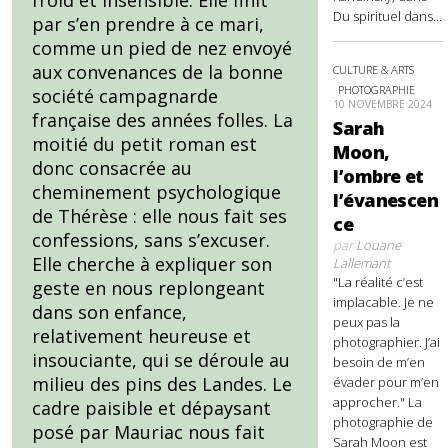
Du spirituel dans...
par s’en prendre à ce mari,
comme un pied de nez envoyé
aux convenances de la bonne
CULTURE & ARTS
PHOTOGRAPHIE
société campagnarde
10 NOVEMBRE 2024
française des années folles. La
Sarah
moitié du petit roman est
Moon,
donc consacrée au
l’ombre et
cheminement psychologique
l’évanescen
de Thérèse : elle nous fait ses
ce
confessions, sans s’excuser.
par
Louane
Elle cherche à expliquer son
Lallemant
"La réalité c’est
geste en nous replongeant
implacable. Je ne
dans son enfance,
peux pas la
relativement heureuse et
photographier. J’ai
insouciante, qui se déroule au
besoin de m’en
milieu des pins des Landes. Le
évader pour m’en
approcher." La
cadre paisible et dépaysant
photographie de
posé par Mauriac nous fait
Sarah Moon est