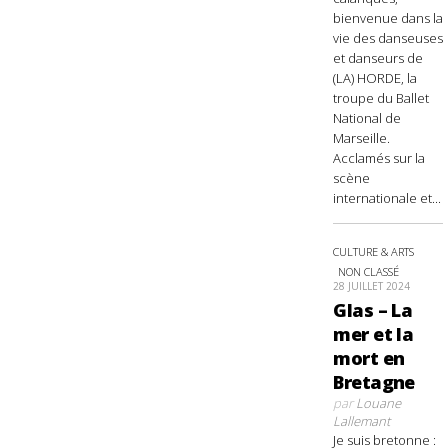
bienvenue dans la
vie des danseuses
et danseurs de
(LA) HORDE, la
troupe du Ballet
National de
Marseille.
Acclamés sur la
scène
internationale et...
CULTURE & ARTS
NON CLASSÉ
28 JUILLET 2024
Glas – La
mer et la
mort en
Bretagne
par
Louane
Lallemant
Je suis bretonne :