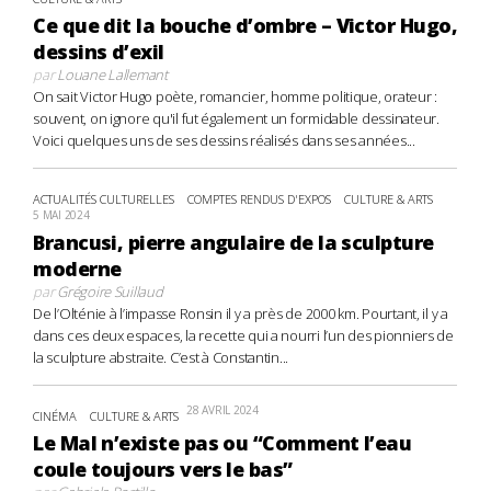
Ce que dit la bouche d’ombre – Victor Hugo,
dessins d’exil
par
Louane Lallemant
On sait Victor Hugo poète, romancier, homme politique, orateur :
souvent, on ignore qu'il fut également un formidable dessinateur.
Voici quelques uns de ses dessins réalisés dans ses années...
ACTUALITÉS CULTURELLES
COMPTES RENDUS D'EXPOS
CULTURE & ARTS
5 MAI 2024
Brancusi, pierre angulaire de la sculpture
moderne
par
Grégoire Suillaud
De l’Olténie à l’impasse Ronsin il y a près de 2000 km. Pourtant, il y a
dans ces deux espaces, la recette qui a nourri l’un des pionniers de
la sculpture abstraite. C’est à Constantin...
28 AVRIL 2024
CINÉMA
CULTURE & ARTS
Le Mal n’existe pas ou “Comment l’eau
coule toujours vers le bas”