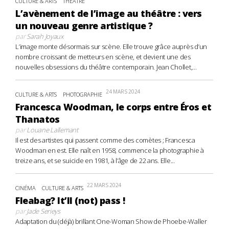
CULTURE & ARTS
THÉÂTRE
L’avènement de l’image au théâtre : vers
un nouveau genre artistique ?
par
Sarah Joyaux
L’image monte désormais sur scène. Elle trouve grâce auprès d’un
nombre croissant de metteurs en scène, et devient une des
nouvelles obsessions du théâtre contemporain. Jean Chollet,...
24 MARS 2024
CULTURE & ARTS
PHOTOGRAPHIE
Francesca Woodman, le corps entre Éros et
Thanatos
par
Louane Lallemant
Il est des artistes qui passent comme des comètes ; Francesca
Woodman en est. Elle naît en 1958, commence la photographie à
treize ans, et se suicide en 1981, à l’âge de 22 ans. Elle...
22 MARS 2024
CINÉMA
CULTURE & ARTS
Fleabag? It’ll (not) pass !
par
Jade Serieys
Adaptation du (déjà) brillant One-Woman Show de Phoebe-Waller