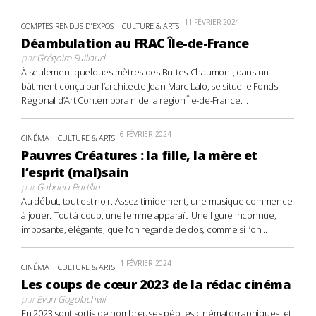
11 FÉVRIER 2024
COMPTES RENDUS D'EXPOS
CULTURE & ARTS
Déambulation au FRAC Île-de-France
par
Grégoire Suillaud
À seulement quelques mètres des Buttes-Chaumont, dans un
bâtiment conçu par l’architecte Jean-Marc Lalo, se situe le Fonds
Régional d’Art Contemporain de la région Île-de-France....
6 FÉVRIER 2024
CINÉMA
CULTURE & ARTS
Pauvres Créatures : la fille, la mère et
l’esprit (mal)sain
par
Gabriela Portillo
Au début, tout est noir. Assez timidement, une musique commence
à jouer. Tout à coup, une femme apparaît. Une figure inconnue,
imposante, élégante, que l’on regarde de dos, comme si l’on...
1 FÉVRIER 2024
CINÉMA
CULTURE & ARTS
Les coups de cœur 2023 de la rédac cinéma
par
Evan Gogolachvili
En 2023 sont sortis de nombreuses pépites cinématographiques, et