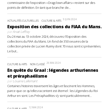
commissaire de l’exposition « Dragclown affairs » revient sur des
points de définition. En tant que branche de...
9 JUIN 2024
ACTUALITÉS CULTURELLES
CULTURE & ARTS
Exposition des collections du FIAA du Mans.
par
Anaë Leffray
Du 24 mai au 13 octobre 2024, découvrez l’Exposition des
collections du FIAA du Mans. Un fond de 350 oeuvres de la
collection privée de Lucien Ruimy dont 70 nous sont ici présentées.
Le but...
26 MAI 2024
CULTURE & ARTS
NON CLASSÉ
En quête du Graal : légendes arthuriennes
et préraphaélisme
par
Louane Lallemant
Certaines histoires traversent les âges et fascinent les Hommes,
parce que ce qu'elles racontent est éternel : les Légendes du Roi
Arthur en sont. Les Préraphaélites s'y sont particulièrement...
12 MAI 2024
CULTURE & ARTS