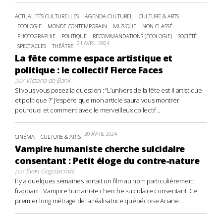
ACTUALITÉS CULTURELLES
AGENDA CULTUREL
CULTURE & ARTS
ECOLOGIE
MONDE CONTEMPORAIN
MUSIQUE
NON CLASSÉ
PHOTOGRAPHIE
POLITIQUE
RECOMMANDATIONS (ÉCOLOGIE)
SOCIÉTÉ
21 AVRIL 2024
SPECTACLES
THÉÂTRE
La fête comme espace artistique et
politique : le collectif Fierce Faces
par
Victoria de Bank
Si vous vous posez la question : “L’univers de la fête est-il artistique
et politique ?” J’espère que mon article saura vous montrer
pourquoi et comment avec le merveilleux collectif...
20 AVRIL 2024
CINÉMA
CULTURE & ARTS
Vampire humaniste cherche suicidaire
consentant : Petit éloge du contre-nature
par
Evan Gogolachvili
Il y a quelques semaines sortait un film au nom particulièrement
frappant : Vampire humaniste cherche suicidaire consentant. Ce
premier long métrage de la réalisatrice québécoise Ariane...