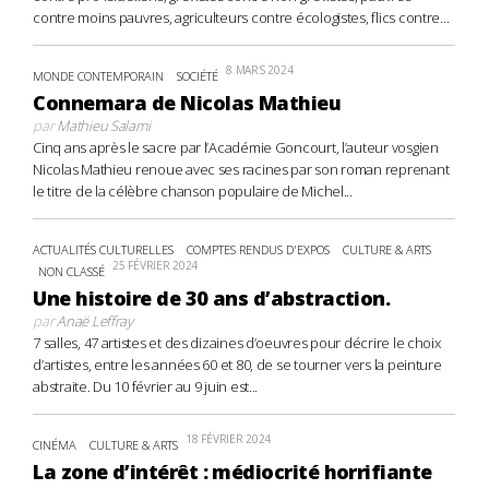
contre moins pauvres, agriculteurs contre écologistes, flics contre...
8 MARS 2024
MONDE CONTEMPORAIN
SOCIÉTÉ
Connemara de Nicolas Mathieu
par
Mathieu Salami
Cinq ans après le sacre par l’Académie Goncourt, l’auteur vosgien
Nicolas Mathieu renoue avec ses racines par son roman reprenant
le titre de la célèbre chanson populaire de Michel...
ACTUALITÉS CULTURELLES
COMPTES RENDUS D'EXPOS
CULTURE & ARTS
25 FÉVRIER 2024
NON CLASSÉ
Une histoire de 30 ans d’abstraction.
par
Anaë Leffray
7 salles, 47 artistes et des dizaines d’oeuvres pour décrire le choix
d’artistes, entre les années 60 et 80, de se tourner vers la peinture
abstraite. Du 10 février au 9 juin est...
18 FÉVRIER 2024
CINÉMA
CULTURE & ARTS
La zone d’intérêt : médiocrité horrifiante