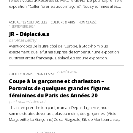
rendez-vous aux Réserves du FRAC Île-de-France pour sa première
exposition, "Coller l'oreille aux colimaçons". Nous y sommes allés,...
ACTUALITÉS CULTURELLES
CULTURE & ARTS
NON CLASSÉ
1 SEPTEMBRE 2024
JR – Déplacé.e.s
par
Anaë Leffray
Avant-propos De l’autre côté de l’Europe, à Stockholm plus
exactement, quelle fut ma surprise de tomber sur une exposition
du street artiste français JR. Déplacé.e.s est une exposition...
25 AOÛT 2024
CULTURE & ARTS
NON CLASSÉ
Coupe à la garçonne et charleston –
Portraits de quelques grandes figures
féminines du Paris des Années 20
par
Louane Lallemant
- Il faut en prendre ton parti, maman. Depuis la guerre, nous
sommes toutes devenues, plus ou moins, des garçonnes ! (Victor
Margueritte, La Garçonne) Zelda Fitzgerald, Kiki de Montparnasse,...