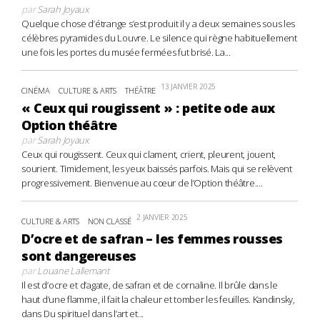
par
Sarah Joyaux
Quelque chose d’étrange s’est produit il y a deux semaines sous les
célèbres pyramides du Louvre. Le silence qui règne habituellement
une fois les portes du musée fermées fut brisé. La...
13 JANVIER 2025
CINÉMA
CULTURE & ARTS
THÉÂTRE
« Ceux qui rougissent » : petite ode aux
Option théâtre
par
Sarah Joyaux
Ceux qui rougissent. Ceux qui clament, crient, pleurent, jouent,
sourient. Timidement, les yeux baissés parfois. Mais qui se relèvent
progressivement. Bienvenue au cœur de l’Option théâtre....
2 JANVIER 2025
CULTURE & ARTS
NON CLASSÉ
D’ocre et de safran – les femmes rousses
sont dangereuses
par
Louane Lallemant
Il est d’ocre et d’agate, de safran et de cornaline. Il brûle dans le
haut d’une flamme, il fait la chaleur et tomber les feuilles. Kandinsky,
dans Du spirituel dans l’art et...