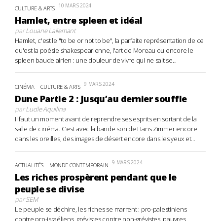
10 MARS 2024
CULTURE & ARTS
Hamlet, entre spleen et idéal
par
Louane Lallemant
Hamlet, c'est le "to be or not to be", la parfaite représentation de ce
qu'est la poésie shakespearienne, l'art de Moreau ou encore le
spleen baudelairien : une douleur de vivre qui ne sait se...
9 MARS 2024
CINÉMA
CULTURE & ARTS
Dune Partie 2 : Jusqu’au dernier souffle
par
Lucile Aquilina
Il faut un moment avant de reprendre ses esprits en sortant de la
salle de cinéma. C’est avec la bande son de Hans Zimmer encore
dans les oreilles, des images de désert encore dans les yeux et...
9 MARS 2024
ACTUALITÉS
MONDE CONTEMPORAIN
Les riches prospèrent pendant que le
peuple se divise
par
SEM
Le peuple se déchire, les riches se marrent : pro-palestiniens
contre pro-israéliens, grévistes contre non-grévistes, pauvres