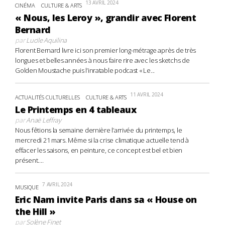
13 AVRIL 2024
CINÉMA
CULTURE & ARTS
« Nous, les Leroy », grandir avec Florent
Bernard
par
Lucile Aquilina
Florent Bernard livre ici son premier long-métrage après de très
longues et belles années à nous faire rire avec les sketchs de
Golden Moustache puis l’inratable podcast « Le...
11 AVRIL 2024
ACTUALITÉS CULTURELLES
CULTURE & ARTS
Le Printemps en 4 tableaux
par
Anaë Leffray
Nous fêtions la semaine dernière l’arrivée du printemps, le
mercredi 21 mars. Même si la crise climatique actuelle tend à
effacer les saisons, en peinture, ce concept est bel et bien
présent....
7 AVRIL 2024
MUSIQUE
Eric Nam invite Paris dans sa « House on
the Hill »
par
Solène Finet