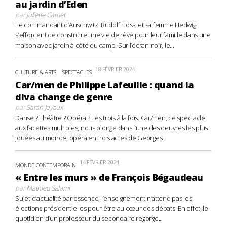
au jardin d’Eden
par
Juliette Gamet
Le commandant d’Auschwitz, Rudolf Höss, et sa femme Hedwig
s’efforcent de construire une vie de rêve pour leur famille dans une
maison avec jardin à côté du camp. Sur l’écran noir, le...
18 FÉVRIER 2024
CULTURE & ARTS
SPECTACLES
Car/men de Philippe Lafeuille : quand la
diva change de genre
par
Sarah Joyaux
Danse ? Théâtre ? Opéra ? Les trois à la fois. Car/men, ce spectacle
aux facettes multiples, nous plonge dans l’une des oeuvres les plus
jouées au monde, opéra en trois actes de Georges...
14 FÉVRIER 2024
MONDE CONTEMPORAIN
« Entre les murs » de François Bégaudeau
par
Mathieu Salami
Sujet d’actualité par essence, l’enseignement n’attend pas les
élections présidentielles pour être au cœur des débats. En effet, le
quotidien d’un professeur du secondaire regorge...