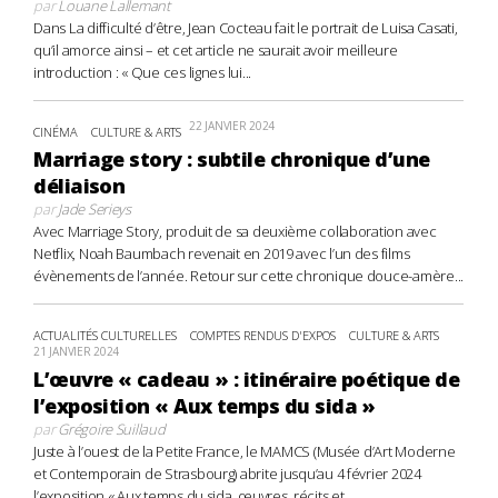
par
Louane Lallemant
Dans La difficulté d’être, Jean Cocteau fait le portrait de Luisa Casati,
qu’il amorce ainsi – et cet article ne saurait avoir meilleure
introduction : « Que ces lignes lui...
22 JANVIER 2024
CINÉMA
CULTURE & ARTS
Marriage story : subtile chronique d’une
déliaison
par
Jade Serieys
Avec Marriage Story, produit de sa deuxième collaboration avec
Netflix, Noah Baumbach revenait en 2019 avec l’un des films
évènements de l’année. Retour sur cette chronique douce-amère...
ACTUALITÉS CULTURELLES
COMPTES RENDUS D'EXPOS
CULTURE & ARTS
21 JANVIER 2024
L’œuvre « cadeau » : itinéraire poétique de
l’exposition « Aux temps du sida »
par
Grégoire Suillaud
Juste à l’ouest de la Petite France, le MAMCS (Musée d’Art Moderne
et Contemporain de Strasbourg) abrite jusqu’au 4 février 2024
l’exposition « Aux temps du sida, œuvres, récits et...