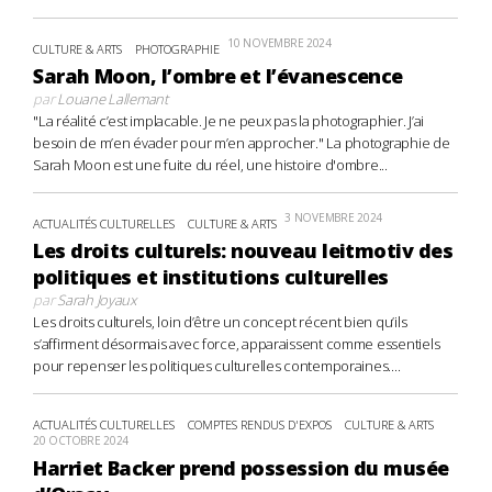
10 NOVEMBRE 2024
CULTURE & ARTS
PHOTOGRAPHIE
Sarah Moon, l’ombre et l’évanescence
par
Louane Lallemant
"La réalité c’est implacable. Je ne peux pas la photographier. J’ai
besoin de m’en évader pour m’en approcher." La photographie de
Sarah Moon est une fuite du réel, une histoire d'ombre...
3 NOVEMBRE 2024
ACTUALITÉS CULTURELLES
CULTURE & ARTS
Les droits culturels: nouveau leitmotiv des
politiques et institutions culturelles
par
Sarah Joyaux
Les droits culturels, loin d’être un concept récent bien qu’ils
s’affirment désormais avec force, apparaissent comme essentiels
pour repenser les politiques culturelles contemporaines....
ACTUALITÉS CULTURELLES
COMPTES RENDUS D'EXPOS
CULTURE & ARTS
20 OCTOBRE 2024
Harriet Backer prend possession du musée