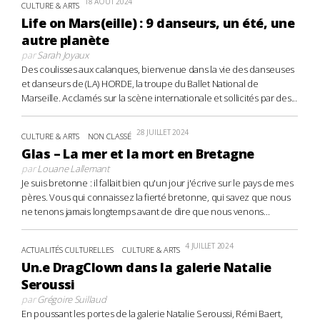
18 AOÛT 2024
CULTURE & ARTS
Life on Mars(eille) : 9 danseurs, un été, une
autre planète
par
Sarah Joyaux
Des coulisses aux calanques, bienvenue dans la vie des danseuses
et danseurs de (LA) HORDE, la troupe du Ballet National de
Marseille. Acclamés sur la scène internationale et sollicités par des...
28 JUILLET 2024
CULTURE & ARTS
NON CLASSÉ
Glas – La mer et la mort en Bretagne
par
Louane Lallemant
Je suis bretonne : il fallait bien qu'un jour j'écrive sur le pays de mes
pères. Vous qui connaissez la fierté bretonne, qui savez que nous
ne tenons jamais longtemps avant de dire que nous venons...
4 JUILLET 2024
ACTUALITÉS CULTURELLES
CULTURE & ARTS
Un.e DragClown dans la galerie Natalie
Seroussi
par
Grégoire Suillaud
En poussant les portes de la galerie Natalie Seroussi, Rémi Baert,