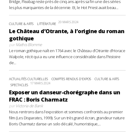
Bridge, Fleabag reste près de cinq ans après sa fin une des séries
les plus marquantes de la décennie. Et, le Hot Priest avait beau...
20 MARS 2024
CULTURE & ARTS
LITTÉRATURE
Le Château d’Otrante, à l’origine du roman
gothique
par
Mathis Blomme
Le roman gothique naît en 1764 avec le Château d’Otrante d’Horace
Walpole, récit qui a eu une influence considérable dans l’histoire
de...
ACTUALITÉS CULTURELLES
COMPTES RENDUS D'EXPOS
CULTURE & ARTS
17 MARS 2024
SPECTACLES
Exposer un danseur-chorégraphe dans un
FRAC : Boris Charmatz
par
Victoria de Bank
Nous rentrons dans l’exposition et sommes confrontés au premier
film (Les Disparates, 1999). Sur un très grand écran, grandeur nature
Boris Charmatz danse un solo décalé, humoristique,...