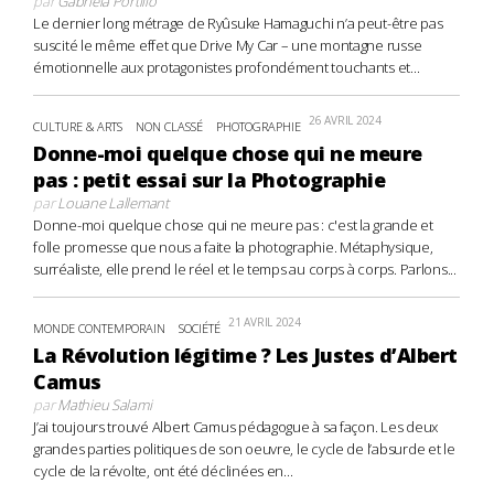
par
Gabriela Portillo
Le dernier long métrage de Ryûsuke Hamaguchi n’a peut-être pas
suscité le même effet que Drive My Car – une montagne russe
émotionnelle aux protagonistes profondément touchants et...
26 AVRIL 2024
CULTURE & ARTS
NON CLASSÉ
PHOTOGRAPHIE
Donne-moi quelque chose qui ne meure
pas : petit essai sur la Photographie
par
Louane Lallemant
Donne-moi quelque chose qui ne meure pas : c'est la grande et
folle promesse que nous a faite la photographie. Métaphysique,
surréaliste, elle prend le réel et le temps au corps à corps. Parlons...
21 AVRIL 2024
MONDE CONTEMPORAIN
SOCIÉTÉ
La Révolution légitime ? Les Justes d’Albert
Camus
par
Mathieu Salami
J’ai toujours trouvé Albert Camus pédagogue à sa façon. Les deux
grandes parties politiques de son oeuvre, le cycle de l’absurde et le
cycle de la révolte, ont été déclinées en...