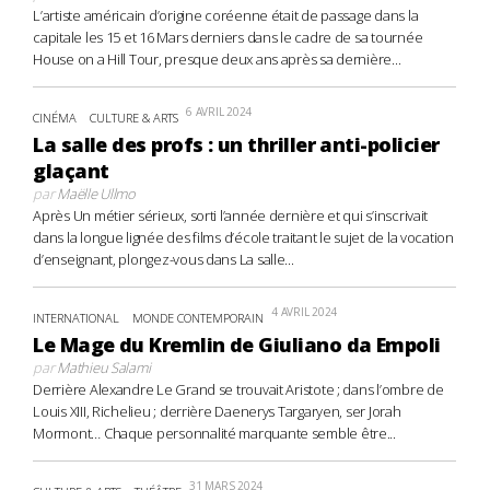
L’artiste américain d’origine coréenne était de passage dans la
capitale les 15 et 16 Mars derniers dans le cadre de sa tournée
House on a Hill Tour, presque deux ans après sa dernière...
6 AVRIL 2024
CINÉMA
CULTURE & ARTS
La salle des profs : un thriller anti-policier
glaçant
par
Maëlle Ullmo
Après Un métier sérieux, sorti l’année dernière et qui s’inscrivait
dans la longue lignée des films d’école traitant le sujet de la vocation
d’enseignant, plongez-vous dans La salle...
4 AVRIL 2024
INTERNATIONAL
MONDE CONTEMPORAIN
Le Mage du Kremlin de Giuliano da Empoli
par
Mathieu Salami
Derrière Alexandre Le Grand se trouvait Aristote ; dans l’ombre de
Louis XIII, Richelieu ; derrière Daenerys Targaryen, ser Jorah
Mormont… Chaque personnalité marquante semble être...
31 MARS 2024