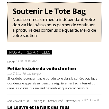
Soutenir Le Tote Bag
Nous sommes un média indépendant. Votre
don via HelloAsso nous permet de continuer
à produire des contenus de qualité. Merci de
votre soutien !
NOS AUTRES ARTICLES
14 OCTOBRE 2021
MODE
Petite histoire du voile chrétien
par
Tristan Hinschberger
Si les débats concernant le port du voile dans la sphère publique
occidentale apparaissent encore régulièrement sur internet ou
dans les journaux, il ne faut pas oublier que cet accessoire...
2 FÉVRIER 2025
AGENDA CULTUREL
MUSIQUE
NON CLASSÉ
SPECTACLES
Le Louvre et la Nuit des fous