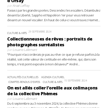
d’Orsay
par
Anaë Leffray
Passez par les grandes portes. Descendez les escaliers. Déambulez
devant la Liberté, Sappho et Napoléon 1er pour vous retrouver
devant un nouvel escalier. En haut de celui-ci vous trouvez Harriet...
29 SEPTEMBRE 2024
CULTURE & ARTS
Collectionneuses de rêves : portraits de
photographes surréalistes
par
Louane Lallemant
"Pourquoi n'accorderais-je pas au rêve ce que je refuse parfois à la
réalité, soit cette valeur de certitude en elle-même, qui, dans son
temps, n'est point exposée à mon désaveu?" André...
ACTUALITÉS CULTURELLES
AGENDA CULTUREL
15 SEPTEMBRE 2024
COMPTES RENDUS D'EXPOS
CULTURE & ARTS
On est allés coller l’oreille aux colimaçons
de la collective Phèmes
par
Louane Lallemant
Du 6 septembre au 3 novembre 2024, la collective Phèmes donne