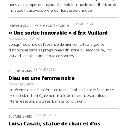
nous vous proposons aujourd’hui voici un rapide tour d’horizon des
films que nous avons préférés. Nous espérons que...
30 JANVIER 2024
INTERNATIONAL
MONDE CONTEMPORAIN
« Une sortie honorable » d’Éric Vuillard
par
Mathieu Salami
Lorsqu’il s’étonne de l’absence de mention faite à la guerre
d’Indochine dans les programmes d’histoire du secondaire, Eric
Vuillard semble insinuer que ce sont les...
28 JANVIER 2024
CULTURE & ARTS
Dieu est une femme noire
par
Anaë Leffray
J’ai récemment lu Sorcières de Mona Chollet. Outre le fait que ce
livre est divin, il est également truffé de références artistiques,
littéraires et universitaires. Dans sa conclusion,...
27 JANVIER 2024
CULTURE & ARTS
Luisa Casati, statue de chair et d’os