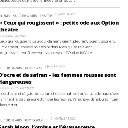
fois les portes du musée fermées fut brisé. La...
13 JANVIER 2025
CINÉMA
CULTURE & ARTS
THÉÂTRE
« Ceux qui rougissent » : petite ode aux Option
théâtre
par
Sarah Joyaux
Ceux qui rougissent. Ceux qui clament, crient, pleurent, jouent, sourient.
Timidement, les yeux baissés parfois. Mais qui se relèvent
progressivement. Bienvenue au cœur de l’Option théâtre....
2 JANVIER 2025
CULTURE & ARTS
NON CLASSÉ
D’ocre et de safran – les femmes rousses sont
dangereuses
par
Louane Lallemant
Il est d’ocre et d’agate, de safran et de cornaline. Il brûle dans le haut d’une
flamme, il fait la chaleur et tomber les feuilles. Kandinsky, dans Du spirituel
ans l’art et...
10 NOVEMBRE 2024
CULTURE & ARTS
PHOTOGRAPHIE
Sarah Moon, l’ombre et l’évanescence