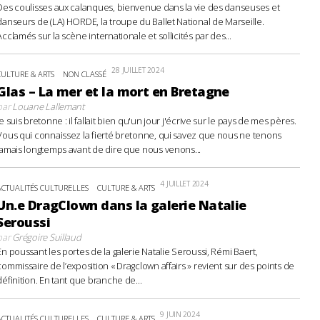
Des coulisses aux calanques, bienvenue dans la vie des danseuses et
danseurs de (LA) HORDE, la troupe du Ballet National de Marseille.
Acclamés sur la scène internationale et sollicités par des...
28 JUILLET 2024
CULTURE & ARTS
NON CLASSÉ
Glas – La mer et la mort en Bretagne
par
Louane Lallemant
Je suis bretonne : il fallait bien qu'un jour j'écrive sur le pays de mes pères.
Vous qui connaissez la fierté bretonne, qui savez que nous ne tenons
jamais longtemps avant de dire que nous venons...
4 JUILLET 2024
ACTUALITÉS CULTURELLES
CULTURE & ARTS
Un.e DragClown dans la galerie Natalie
Seroussi
par
Grégoire Suillaud
En poussant les portes de la galerie Natalie Seroussi, Rémi Baert,
commissaire de l’exposition « Dragclown affairs » revient sur des points de
définition. En tant que branche de...
9 JUIN 2024
ACTUALITÉS CULTURELLES
CULTURE & ARTS