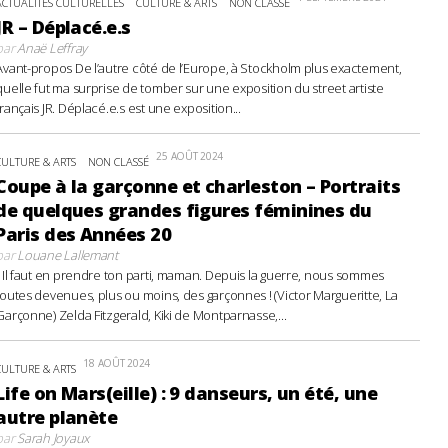
ACTUALITÉS CULTURELLES
CULTURE & ARTS
NON CLASSÉ
JR – Déplacé.e.s
par
Anaë Leffray
Avant-propos De l’autre côté de l’Europe, à Stockholm plus exactement,
quelle fut ma surprise de tomber sur une exposition du street artiste
français JR. Déplacé.e.s est une exposition...
25 AOÛT 2024
CULTURE & ARTS
NON CLASSÉ
Coupe à la garçonne et charleston – Portraits
de quelques grandes figures féminines du
Paris des Années 20
par
Louane Lallemant
- Il faut en prendre ton parti, maman. Depuis la guerre, nous sommes
toutes devenues, plus ou moins, des garçonnes ! (Victor Margueritte, La
Garçonne) Zelda Fitzgerald, Kiki de Montparnasse,...
18 AOÛT 2024
CULTURE & ARTS
Life on Mars(eille) : 9 danseurs, un été, une
autre planète
par
Sarah Joyaux