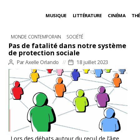
MUSIQUE
LITTÉRATURE
CINÉMA
TH
Catégories
MONDE CONTEMPORAIN
SOCIÉTÉ
Pas de fatalité dans notre système
de protection sociale
Par
Axelle Orlando
18 juillet 2023
Auteur
Date
de
de
l’article
l’article
Lors des débats autour du recul de l’âge