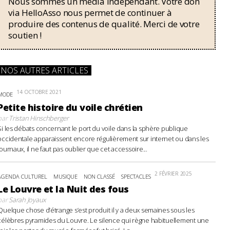
Nous sommes un média indépendant. Votre don
via HelloAsso nous permet de continuer à
produire des contenus de qualité. Merci de votre
soutien !
NOS AUTRES ARTICLES
14 OCTOBRE 2021
MODE
Petite histoire du voile chrétien
par
Tristan Hinschberger
Si les débats concernant le port du voile dans la sphère publique
occidentale apparaissent encore régulièrement sur internet ou dans les
journaux, il ne faut pas oublier que cet accessoire...
2 FÉVRIER 2025
AGENDA CULTUREL
MUSIQUE
NON CLASSÉ
SPECTACLES
Le Louvre et la Nuit des fous
par
Sarah Joyaux
Quelque chose d’étrange s’est produit il y a deux semaines sous les
célèbres pyramides du Louvre. Le silence qui règne habituellement une