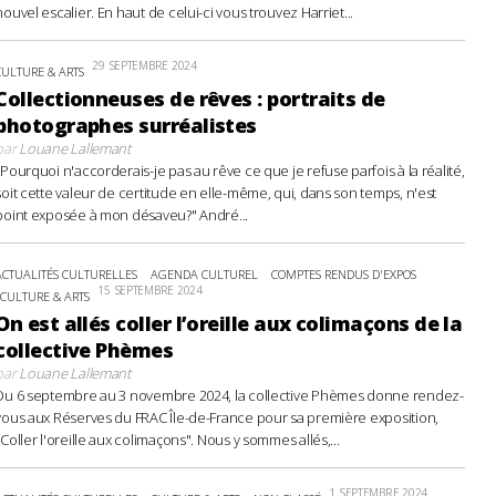
nouvel escalier. En haut de celui-ci vous trouvez Harriet...
29 SEPTEMBRE 2024
CULTURE & ARTS
Collectionneuses de rêves : portraits de
photographes surréalistes
par
Louane Lallemant
"Pourquoi n'accorderais-je pas au rêve ce que je refuse parfois à la réalité,
soit cette valeur de certitude en elle-même, qui, dans son temps, n'est
point exposée à mon désaveu?" André...
ACTUALITÉS CULTURELLES
AGENDA CULTUREL
COMPTES RENDUS D'EXPOS
15 SEPTEMBRE 2024
CULTURE & ARTS
On est allés coller l’oreille aux colimaçons de la
collective Phèmes
par
Louane Lallemant
Du 6 septembre au 3 novembre 2024, la collective Phèmes donne rendez-
vous aux Réserves du FRAC Île-de-France pour sa première exposition,
"Coller l'oreille aux colimaçons". Nous y sommes allés,...
1 SEPTEMBRE 2024