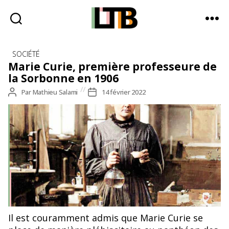
Le
Catégories
Tote
SOCIÉTÉ
Bag
Marie Curie, première professeure de
-
la Sorbonne en 1906
Média
Auteur
Par
Mathieu Salami
Date
14 février 2022
d'information
de
de
quotidienne
l’article
l’article
Il est couramment admis que Marie Curie se