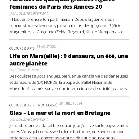
féminines du Paris des Années 20
par
Louane Lallemant
- Il faut en prendre ton parti, maman. Depuis la guerre, nous
sommes toutes devenues, plus ou moins, des garçonnes ! (Victor
Margueritte, La Garçonne) Zelda Fitzgerald, Kiki de Montparnasse,...
18 AOÛT 2024
CULTURE & ARTS
Life on Mars(eille) : 9 danseurs, un été, une
autre planète
par
Sarah Joyaux
Des coulisses aux calanques, bienvenue dans la vie des danseuses
et danseurs de (LA) HORDE, la troupe du Ballet National de
Marseille. Acclamés sur la scène internationale et sollicités par des...
28 JUILLET 2024
CULTURE & ARTS
NON CLASSÉ
Glas – La mer et la mort en Bretagne
par
Louane Lallemant
Je suis bretonne : il fallait bien qu'un jour j'écrive sur le pays de mes
pères. Vous qui connaissez la fierté bretonne, qui savez que nous
ne tenons jamais longtemps avant de dire que nous venons...