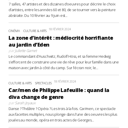
7 salles, 47 artistes et des dizaines d’oeuvres pour décrire le choix
d’artistes, entre les années 60 et 80, de se tourner vers la peinture
abstraite. Du 10 février au 9 juin est...
18 FÉVRIER 2024
CINÉMA
CULTURE & ARTS
La zone d’intérêt : médiocrité horrifiante
au jardin d’Eden
par
Juliette Gamet
Le commandant d’Auschwitz, Rudolf Höss, et sa femme Hedwig
s’efforcent de construire une vie de rêve pour leur famille dans une
maison avec jardin à côté du camp. Sur l’écran noir, le...
18 FÉVRIER 2024
CULTURE & ARTS
SPECTACLES
Car/men de Philippe Lafeuille : quand la
diva change de genre
par
Sarah Joyaux
Danse ? Théâtre ? Opéra ? Les trois à la fois. Car/men, ce spectacle
aux facettes multiples, nous plonge dans l’une des oeuvres les plus
jouées au monde, opéra en trois actes de Georges...