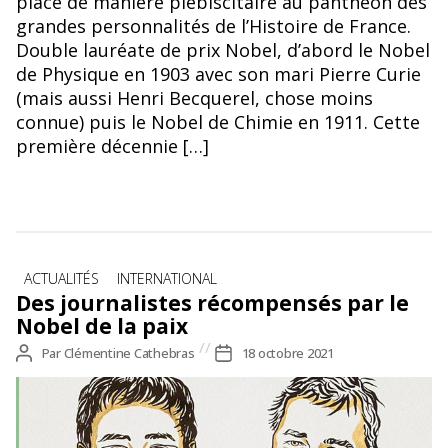
place de manière plébiscitaire au panthéon des
grandes personnalités de l’Histoire de France.
Double lauréate de prix Nobel, d’abord le Nobel
de Physique en 1903 avec son mari Pierre Curie
(mais aussi Henri Becquerel, chose moins
connue) puis le Nobel de Chimie en 1911. Cette
première décennie […]
Catégories
ACTUALITÉS
INTERNATIONAL
Des journalistes récompensés par le
Nobel de la paix
Auteur
Par
Clémentine Cathebras
Date
18 octobre 2021
de
de
l’article
l’article