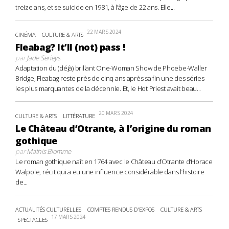
treize ans, et se suicide en 1981, à l’âge de 22 ans. Elle...
22 MARS 2024
CINÉMA
CULTURE & ARTS
Fleabag? It’ll (not) pass !
par
Jade Serieys
Adaptation du (déjà) brillant One-Woman Show de Phoebe-Waller
Bridge, Fleabag reste près de cinq ans après sa fin une des séries
les plus marquantes de la décennie. Et, le Hot Priest avait beau...
20 MARS 2024
CULTURE & ARTS
LITTÉRATURE
Le Château d’Otrante, à l’origine du roman
gothique
par
Mathis Blomme
Le roman gothique naît en 1764 avec le Château d’Otrante d’Horace
Walpole, récit qui a eu une influence considérable dans l’histoire
de...
ACTUALITÉS CULTURELLES
COMPTES RENDUS D'EXPOS
CULTURE & ARTS
17 MARS 2024
SPECTACLES