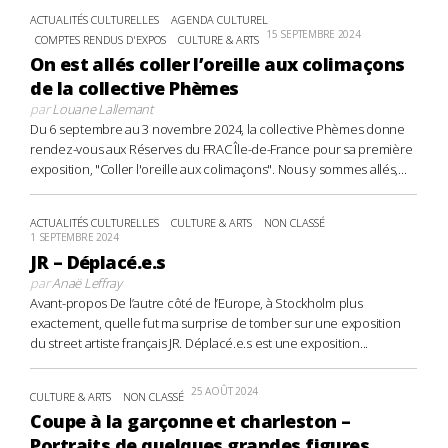
ACTUALITÉS CULTURELLES
AGENDA CULTUREL
15 SEPTEMBRE 2024
COMPTES RENDUS D'EXPOS
CULTURE & ARTS
On est allés coller l’oreille aux colimaçons
de la collective Phèmes
par
Louane Lallemant
Du 6 septembre au 3 novembre 2024, la collective Phèmes donne
rendez-vous aux Réserves du FRAC Île-de-France pour sa première
exposition, "Coller l'oreille aux colimaçons". Nous y sommes allés,...
ACTUALITÉS CULTURELLES
CULTURE & ARTS
NON CLASSÉ
1 SEPTEMBRE 2024
JR – Déplacé.e.s
par
Anaë Leffray
Avant-propos De l’autre côté de l’Europe, à Stockholm plus
exactement, quelle fut ma surprise de tomber sur une exposition
du street artiste français JR. Déplacé.e.s est une exposition...
25 AOÛT 2024
CULTURE & ARTS
NON CLASSÉ
Coupe à la garçonne et charleston –
Portraits de quelques grandes figures