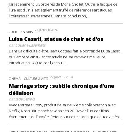
J’ai récemment lu Sorcières de Mona Chollet. Outre le fait que ce
livre est divin, il est également truffé de références artistiques,
littéraires et universitaires. Dans sa conclusion,...
27 JANVIER 2024
CULTURE & ARTS
Luisa Casati, statue de chair et d’os
par
Louane Lallemant
Dans La difficulté d’être, Jean Cocteau fait le portrait de Luisa Casati,
qu’il amorce ainsi – et cet article ne saurait avoir meilleure
introduction : « Que ces lignes lui...
22 JANVIER 2024
CINÉMA
CULTURE & ARTS
Marriage story : subtile chronique d’une
déliaison
par
Jade Serieys
Avec Marriage Story, produit de sa deuxième collaboration avec
Netflix, Noah Baumbach revenait en 2019 avec l’un des films
évènements de l’année. Retour sur cette chronique douce-amère...