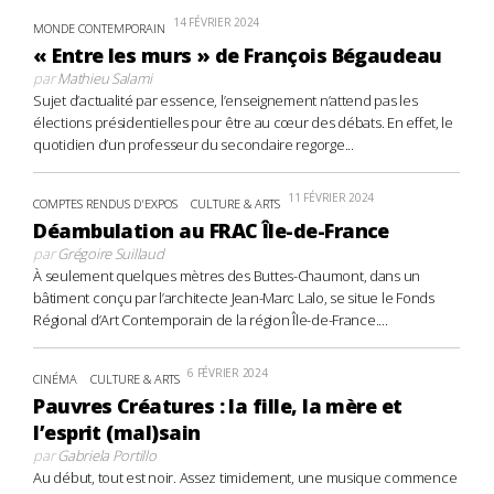
14 FÉVRIER 2024
MONDE CONTEMPORAIN
« Entre les murs » de François Bégaudeau
par
Mathieu Salami
Sujet d’actualité par essence, l’enseignement n’attend pas les
élections présidentielles pour être au cœur des débats. En effet, le
quotidien d’un professeur du secondaire regorge...
11 FÉVRIER 2024
COMPTES RENDUS D'EXPOS
CULTURE & ARTS
Déambulation au FRAC Île-de-France
par
Grégoire Suillaud
À seulement quelques mètres des Buttes-Chaumont, dans un
bâtiment conçu par l’architecte Jean-Marc Lalo, se situe le Fonds
Régional d’Art Contemporain de la région Île-de-France....
6 FÉVRIER 2024
CINÉMA
CULTURE & ARTS
Pauvres Créatures : la fille, la mère et
l’esprit (mal)sain
par
Gabriela Portillo
Au début, tout est noir. Assez timidement, une musique commence