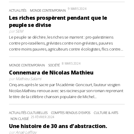
9 MARS 2024
ACTUALITÉS
MONDE CONTEMPORAIN
Les riches prospèrent pendant que le
peuple se divise
par
SEM
Le peuple se déchire, les riches se marrent : pro-palestiniens
contre pro-israéliens, grévistes contre non-grévistes, pauvres
contre moins pauvres, agriculteurs contre écologistes, flics contre...
8 MARS 2024
MONDE CONTEMPORAIN
SOCIÉTÉ
Connemara de Nicolas Mathieu
par
Mathieu Salami
Cinq ans après le sacre par l’Académie Goncourt, l’auteur vosgien
Nicolas Mathieu renoue avec ses racines par son roman reprenant
le titre de la célèbre chanson populaire de Michel...
ACTUALITÉS CULTURELLES
COMPTES RENDUS D'EXPOS
CULTURE & ARTS
25 FÉVRIER 2024
NON CLASSÉ
Une histoire de 30 ans d’abstraction.
par
Anaë Leffray