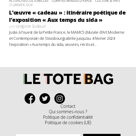
ACTUALITÉS CULTURELLES
COMPTES RENDUS D'EXPOS
CULTURE & ARTS
21 JANVIER 2024
L’œuvre « cadeau » : itinéraire poétique de
l’exposition « Aux temps du sida »
par
Grégoire Suillaud
Juste à l’ouest de la Petite France, le MAMCS (Musée d’Art Moderne
et Contemporain de Strasbourg) abrite jusqu’au 4 février 2024
l’exposition « Aux temps du sida, œuvres, récits et...
Contact
Qui sommes-nous ?
Politique de confidentialité
Politique de cookies (UE)