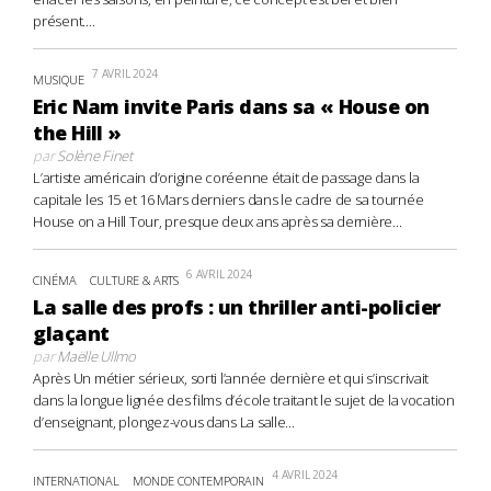
présent....
7 AVRIL 2024
MUSIQUE
Eric Nam invite Paris dans sa « House on
the Hill »
par
Solène Finet
L’artiste américain d’origine coréenne était de passage dans la
capitale les 15 et 16 Mars derniers dans le cadre de sa tournée
House on a Hill Tour, presque deux ans après sa dernière...
6 AVRIL 2024
CINÉMA
CULTURE & ARTS
La salle des profs : un thriller anti-policier
glaçant
par
Maëlle Ullmo
Après Un métier sérieux, sorti l’année dernière et qui s’inscrivait
dans la longue lignée des films d’école traitant le sujet de la vocation
d’enseignant, plongez-vous dans La salle...
4 AVRIL 2024
INTERNATIONAL
MONDE CONTEMPORAIN