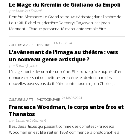
Le Mage du Kremlin de Giuliano da Empoli
par
Mathieu Salami
Derrière Alexandre Le Grand se trouvait Aristote ; dans l’ombre de
Louis XIII, Richelieu ; derrière Daenerys Targaryen, ser Jorah
Mormont… Chaque personnalité marquante semble être...
31 MARS 2024
CULTURE & ARTS
THÉÂTRE
L’avènement de l’image au théâtre : vers
un nouveau genre artistique ?
par
Sarah Joyaux
L’image monte désormais sur scène. Elle trouve grâce auprès d’un
nombre croissant de metteurs en scène, et devient une des
nouvelles obsessions du théâtre contemporain. Jean Chollet,...
24 MARS 2024
CULTURE & ARTS
PHOTOGRAPHIE
Francesca Woodman, le corps entre Éros et
Thanatos
par
Louane Lallemant
Il est des artistes qui passent comme des comètes ; Francesca
Woodman en est. Elle naît en 1958, commence la photographie à