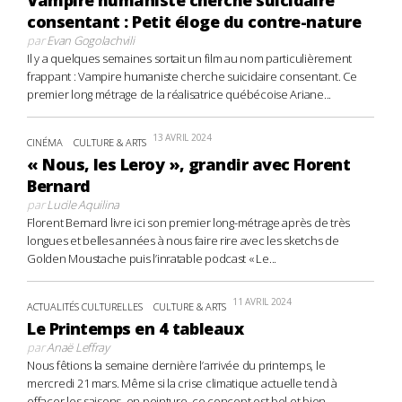
Vampire humaniste cherche suicidaire
consentant : Petit éloge du contre-nature
par
Evan Gogolachvili
Il y a quelques semaines sortait un film au nom particulièrement
frappant : Vampire humaniste cherche suicidaire consentant. Ce
premier long métrage de la réalisatrice québécoise Ariane...
13 AVRIL 2024
CINÉMA
CULTURE & ARTS
« Nous, les Leroy », grandir avec Florent
Bernard
par
Lucile Aquilina
Florent Bernard livre ici son premier long-métrage après de très
longues et belles années à nous faire rire avec les sketchs de
Golden Moustache puis l’inratable podcast « Le...
11 AVRIL 2024
ACTUALITÉS CULTURELLES
CULTURE & ARTS
Le Printemps en 4 tableaux
par
Anaë Leffray
Nous fêtions la semaine dernière l’arrivée du printemps, le
mercredi 21 mars. Même si la crise climatique actuelle tend à
effacer les saisons, en peinture, ce concept est bel et bien