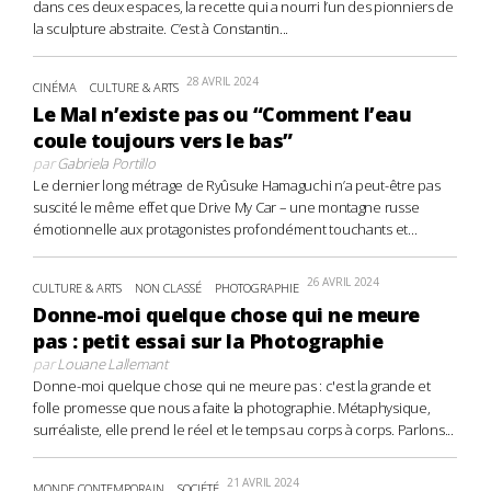
dans ces deux espaces, la recette qui a nourri l’un des pionniers de
la sculpture abstraite. C’est à Constantin...
28 AVRIL 2024
CINÉMA
CULTURE & ARTS
Le Mal n’existe pas ou “Comment l’eau
coule toujours vers le bas”
par
Gabriela Portillo
Le dernier long métrage de Ryûsuke Hamaguchi n’a peut-être pas
suscité le même effet que Drive My Car – une montagne russe
émotionnelle aux protagonistes profondément touchants et...
26 AVRIL 2024
CULTURE & ARTS
NON CLASSÉ
PHOTOGRAPHIE
Donne-moi quelque chose qui ne meure
pas : petit essai sur la Photographie
par
Louane Lallemant
Donne-moi quelque chose qui ne meure pas : c'est la grande et
folle promesse que nous a faite la photographie. Métaphysique,
surréaliste, elle prend le réel et le temps au corps à corps. Parlons...
21 AVRIL 2024
MONDE CONTEMPORAIN
SOCIÉTÉ