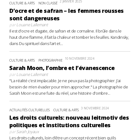
2 JANVIER 2025
CULTURE & ARTS
NON CLASSÉ
D’ocre et de safran – les femmes rousses
sont dangereuses
par
Louane Lallemant
Il est d’ocre et d’agate, de safran et de cornaline. Il brûle dans le
haut d’une flamme, il fait la chaleur et tomber les feuilles. Kandinsky,
dans Du spirituel dans l’art et...
10 NOVEMBRE 2024
CULTURE & ARTS
PHOTOGRAPHIE
Sarah Moon, l’ombre et l’évanescence
par
Louane Lallemant
"La réalité c’est implacable. Je ne peux pas la photographier. J’ai
besoin de m’en évader pour m’en approcher." La photographie de
Sarah Moon est une fuite du réel, une histoire d'ombre...
3 NOVEMBRE 2024
ACTUALITÉS CULTURELLES
CULTURE & ARTS
Les droits culturels: nouveau leitmotiv des
politiques et institutions culturelles
par
Sarah Joyaux
Les droits culturels, loin d’être un concept récent bien qu’ils