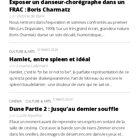
Exposer un danseur-chorégraphe dans un
FRAC : Boris Charmatz
par
Victoria de Bank
Nous rentrons dans l’exposition et sommes confrontés au premier
film (Les Disparates, 1999). Sur un très grand écran, grandeur nature
Boris Charmatz danse un solo décalé, humoristique,...
10 MARS 2024
CULTURE & ARTS
Hamlet, entre spleen et idéal
par
Louane Lallemant
Hamlet, c'est le "to be or not to be", la parfaite représentation de ce
qu'est la poésie shakespearienne, l'art de Moreau ou encore le
spleen baudelairien : une douleur de vivre qui ne sait se...
9 MARS 2024
CINÉMA
CULTURE & ARTS
Dune Partie 2 : Jusqu’au dernier souffle
par
Lucile Aquilina
Il faut un moment avant de reprendre ses esprits en sortant de la
salle de cinéma. C’est avec la bande son de Hans Zimmer encore
dans les oreilles, des images de désert encore dans les yeux et...