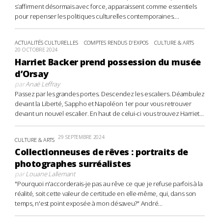
s’affirment désormais avec force, apparaissent comme essentiels
pour repenser les politiques culturelles contemporaines....
ACTUALITÉS CULTURELLES
COMPTES RENDUS D'EXPOS
CULTURE & ARTS
20 OCTOBRE 2024
Harriet Backer prend possession du musée
d’Orsay
par
Anaë Leffray
Passez par les grandes portes. Descendez les escaliers. Déambulez
devant la Liberté, Sappho et Napoléon 1er pour vous retrouver
devant un nouvel escalier. En haut de celui-ci vous trouvez Harriet...
29 SEPTEMBRE 2024
CULTURE & ARTS
Collectionneuses de rêves : portraits de
photographes surréalistes
par
Louane Lallemant
"Pourquoi n'accorderais-je pas au rêve ce que je refuse parfois à la
réalité, soit cette valeur de certitude en elle-même, qui, dans son
temps, n'est point exposée à mon désaveu?" André...