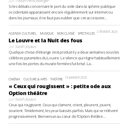
par
Tristan Hinschberger
Si les débats concernant le port du voile dans la sphère publique
occidentale apparaissent encore régulièrement sur internet ou
dans les journaux, il ne faut pas oublier que cet accessoire...
2 FÉVRIER 2025
AGENDA CULTUREL
MUSIQUE
NON CLASSÉ
SPECTACLES
Le Louvre et la Nuit des fous
par
Sarah Joyaux
Quelque chose d’étrange s’est produit il y a deux semaines sous les
célèbres pyramides du Louvre. Le silence qui règne habituellement
une fois les portes du musée fermées fut brisé. La...
13 JANVIER 2025
CINÉMA
CULTURE & ARTS
THÉÂTRE
« Ceux qui rougissent » : petite ode aux
Option théâtre
par
Sarah Joyaux
Ceux qui rougissent. Ceux qui clament, crient, pleurent, jouent,
sourient. Timidement, les yeux baissés parfois. Mais qui se relèvent
progressivement. Bienvenue au cœur de l’Option théâtre....