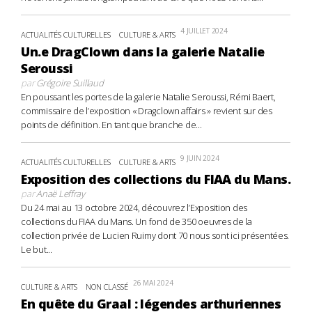
4 JUILLET 2024
ACTUALITÉS CULTURELLES
CULTURE & ARTS
Un.e DragClown dans la galerie Natalie
Seroussi
par
Grégoire Suillaud
En poussant les portes de la galerie Natalie Seroussi, Rémi Baert,
commissaire de l’exposition « Dragclown affairs » revient sur des
points de définition. En tant que branche de...
9 JUIN 2024
ACTUALITÉS CULTURELLES
CULTURE & ARTS
Exposition des collections du FIAA du Mans.
par
Anaë Leffray
Du 24 mai au 13 octobre 2024, découvrez l’Exposition des
collections du FIAA du Mans. Un fond de 350 oeuvres de la
collection privée de Lucien Ruimy dont 70 nous sont ici présentées.
Le but...
26 MAI 2024
CULTURE & ARTS
NON CLASSÉ
En quête du Graal : légendes arthuriennes