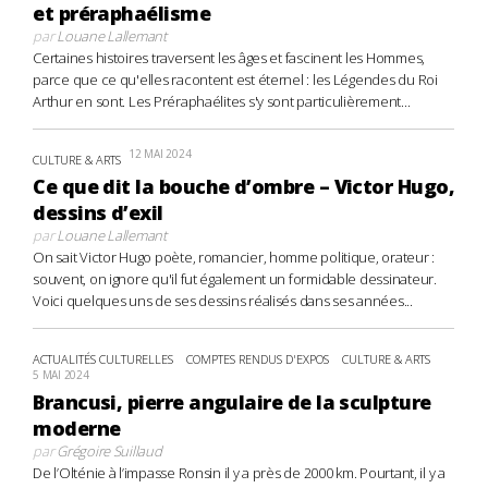
et préraphaélisme
par
Louane Lallemant
Certaines histoires traversent les âges et fascinent les Hommes,
parce que ce qu'elles racontent est éternel : les Légendes du Roi
Arthur en sont. Les Préraphaélites s'y sont particulièrement...
12 MAI 2024
CULTURE & ARTS
Ce que dit la bouche d’ombre – Victor Hugo,
dessins d’exil
par
Louane Lallemant
On sait Victor Hugo poète, romancier, homme politique, orateur :
souvent, on ignore qu'il fut également un formidable dessinateur.
Voici quelques uns de ses dessins réalisés dans ses années...
ACTUALITÉS CULTURELLES
COMPTES RENDUS D'EXPOS
CULTURE & ARTS
5 MAI 2024
Brancusi, pierre angulaire de la sculpture
moderne
par
Grégoire Suillaud
De l’Olténie à l’impasse Ronsin il y a près de 2000 km. Pourtant, il y a