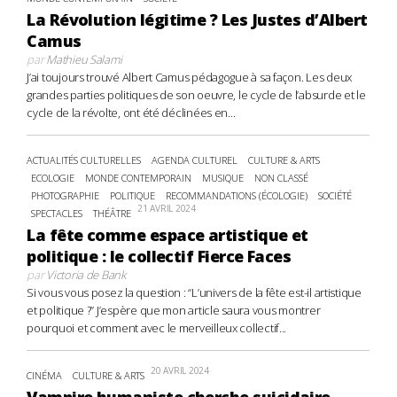
La Révolution légitime ? Les Justes d’Albert
Camus
par
Mathieu Salami
J’ai toujours trouvé Albert Camus pédagogue à sa façon. Les deux
grandes parties politiques de son oeuvre, le cycle de l’absurde et le
cycle de la révolte, ont été déclinées en...
ACTUALITÉS CULTURELLES
AGENDA CULTUREL
CULTURE & ARTS
ECOLOGIE
MONDE CONTEMPORAIN
MUSIQUE
NON CLASSÉ
PHOTOGRAPHIE
POLITIQUE
RECOMMANDATIONS (ÉCOLOGIE)
SOCIÉTÉ
21 AVRIL 2024
SPECTACLES
THÉÂTRE
La fête comme espace artistique et
politique : le collectif Fierce Faces
par
Victoria de Bank
Si vous vous posez la question : “L’univers de la fête est-il artistique
et politique ?” J’espère que mon article saura vous montrer
pourquoi et comment avec le merveilleux collectif...
20 AVRIL 2024
CINÉMA
CULTURE & ARTS