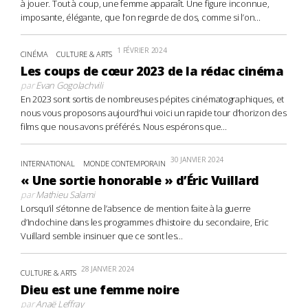
à jouer. Tout à coup, une femme apparaît. Une figure inconnue,
imposante, élégante, que l’on regarde de dos, comme si l’on...
1 FÉVRIER 2024
CINÉMA
CULTURE & ARTS
Les coups de cœur 2023 de la rédac cinéma
par
Evan Gogolachvili
En 2023 sont sortis de nombreuses pépites cinématographiques, et
nous vous proposons aujourd’hui voici un rapide tour d’horizon des
films que nous avons préférés. Nous espérons que...
30 JANVIER 2024
INTERNATIONAL
MONDE CONTEMPORAIN
« Une sortie honorable » d’Éric Vuillard
par
Mathieu Salami
Lorsqu’il s’étonne de l’absence de mention faite à la guerre
d’Indochine dans les programmes d’histoire du secondaire, Eric
Vuillard semble insinuer que ce sont les...
28 JANVIER 2024
CULTURE & ARTS
Dieu est une femme noire
par
Anaë Leffray