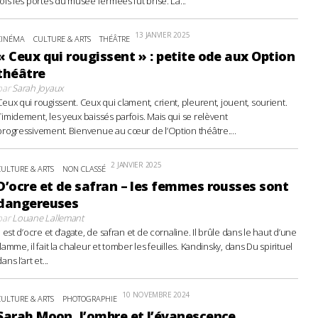
fois les portes du musée fermées fut brisé. La...
13 JANVIER 2025
CINÉMA
CULTURE & ARTS
THÉÂTRE
« Ceux qui rougissent » : petite ode aux Option
théâtre
par
Sarah Joyaux
Ceux qui rougissent. Ceux qui clament, crient, pleurent, jouent, sourient.
Timidement, les yeux baissés parfois. Mais qui se relèvent
progressivement. Bienvenue au cœur de l’Option théâtre....
2 JANVIER 2025
CULTURE & ARTS
NON CLASSÉ
D’ocre et de safran – les femmes rousses sont
dangereuses
par
Louane Lallemant
Il est d’ocre et d’agate, de safran et de cornaline. Il brûle dans le haut d’une
flamme, il fait la chaleur et tomber les feuilles. Kandinsky, dans Du spirituel
ans l’art et...
10 NOVEMBRE 2024
CULTURE & ARTS
PHOTOGRAPHIE
Sarah Moon, l’ombre et l’évanescence