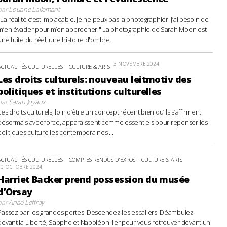
par
Louane Lallemant
"La réalité c’est implacable. Je ne peux pas la photographier. J’ai besoin de
m’en évader pour m’en approcher." La photographie de Sarah Moon est
une fuite du réel, une histoire d'ombre...
3 NOVEMBRE 2024
ACTUALITÉS CULTURELLES
CULTURE & ARTS
Les droits culturels: nouveau leitmotiv des
politiques et institutions culturelles
par
Sarah Joyaux
Les droits culturels, loin d’être un concept récent bien qu’ils s’affirment
désormais avec force, apparaissent comme essentiels pour repenser les
politiques culturelles contemporaines....
ACTUALITÉS CULTURELLES
COMPTES RENDUS D'EXPOS
CULTURE & ARTS
20 OCTOBRE 2024
Harriet Backer prend possession du musée
d’Orsay
par
Anaë Leffray
Passez par les grandes portes. Descendez les escaliers. Déambulez
devant la Liberté, Sappho et Napoléon 1er pour vous retrouver devant un