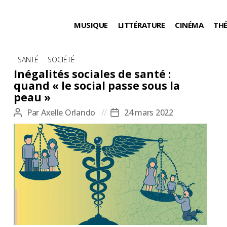
MUSIQUE
LITTÉRATURE
CINÉMA
TH
Catégories
SANTÉ
SOCIÉTÉ
Inégalités sociales de santé :
quand « le social passe sous la
peau »
Par
Axelle Orlando
24 mars 2022
Auteur
Date
de
de
l’article
l’article