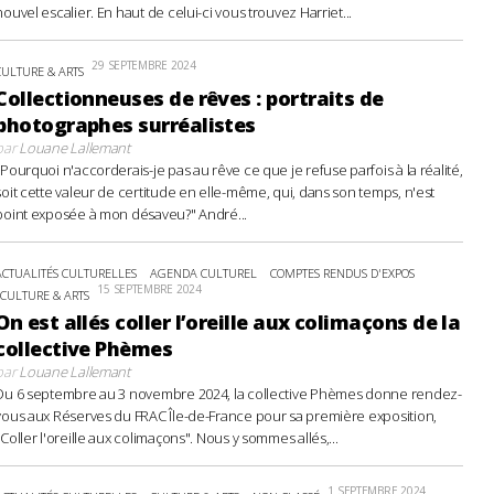
nouvel escalier. En haut de celui-ci vous trouvez Harriet...
29 SEPTEMBRE 2024
CULTURE & ARTS
Collectionneuses de rêves : portraits de
photographes surréalistes
par
Louane Lallemant
"Pourquoi n'accorderais-je pas au rêve ce que je refuse parfois à la réalité,
soit cette valeur de certitude en elle-même, qui, dans son temps, n'est
point exposée à mon désaveu?" André...
ACTUALITÉS CULTURELLES
AGENDA CULTUREL
COMPTES RENDUS D'EXPOS
15 SEPTEMBRE 2024
CULTURE & ARTS
On est allés coller l’oreille aux colimaçons de la
collective Phèmes
par
Louane Lallemant
Du 6 septembre au 3 novembre 2024, la collective Phèmes donne rendez-
vous aux Réserves du FRAC Île-de-France pour sa première exposition,
"Coller l'oreille aux colimaçons". Nous y sommes allés,...
1 SEPTEMBRE 2024