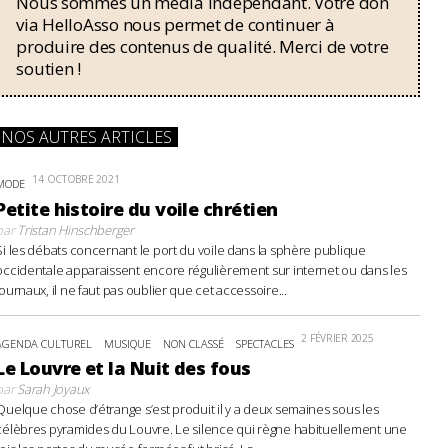
Nous sommes un média indépendant. Votre don
via HelloAsso nous permet de continuer à
produire des contenus de qualité. Merci de votre
soutien !
NOS AUTRES ARTICLES
14 OCTOBRE 2021
MODE
Petite histoire du voile chrétien
par
Tristan Hinschberger
Si les débats concernant le port du voile dans la sphère publique
occidentale apparaissent encore régulièrement sur internet ou dans les
journaux, il ne faut pas oublier que cet accessoire...
2 FÉVRIER 2025
AGENDA CULTUREL
MUSIQUE
NON CLASSÉ
SPECTACLES
Le Louvre et la Nuit des fous
par
Sarah Joyaux
Quelque chose d’étrange s’est produit il y a deux semaines sous les
célèbres pyramides du Louvre. Le silence qui règne habituellement une