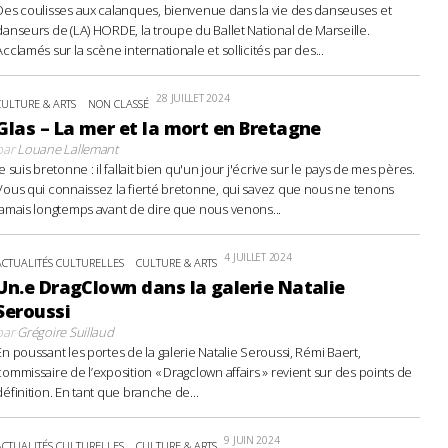
Des coulisses aux calanques, bienvenue dans la vie des danseuses et
danseurs de (LA) HORDE, la troupe du Ballet National de Marseille.
Acclamés sur la scène internationale et sollicités par des...
28 JUILLET 2024
CULTURE & ARTS
NON CLASSÉ
Glas – La mer et la mort en Bretagne
par
Louane Lallemant
Je suis bretonne : il fallait bien qu'un jour j'écrive sur le pays de mes pères.
Vous qui connaissez la fierté bretonne, qui savez que nous ne tenons
jamais longtemps avant de dire que nous venons...
4 JUILLET 2024
ACTUALITÉS CULTURELLES
CULTURE & ARTS
Un.e DragClown dans la galerie Natalie
Seroussi
par
Grégoire Suillaud
En poussant les portes de la galerie Natalie Seroussi, Rémi Baert,
commissaire de l’exposition « Dragclown affairs » revient sur des points de
définition. En tant que branche de...
9 JUIN 2024
ACTUALITÉS CULTURELLES
CULTURE & ARTS