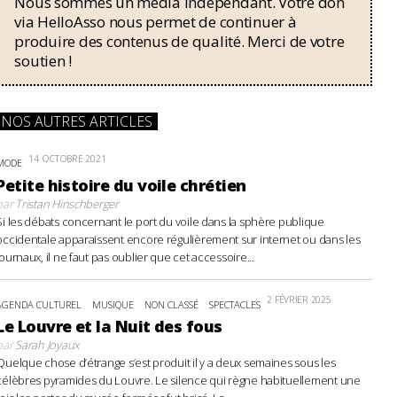
Nous sommes un média indépendant. Votre don
via HelloAsso nous permet de continuer à
produire des contenus de qualité. Merci de votre
soutien !
NOS AUTRES ARTICLES
14 OCTOBRE 2021
MODE
Petite histoire du voile chrétien
par
Tristan Hinschberger
Si les débats concernant le port du voile dans la sphère publique
occidentale apparaissent encore régulièrement sur internet ou dans les
journaux, il ne faut pas oublier que cet accessoire...
2 FÉVRIER 2025
AGENDA CULTUREL
MUSIQUE
NON CLASSÉ
SPECTACLES
Le Louvre et la Nuit des fous
par
Sarah Joyaux
Quelque chose d’étrange s’est produit il y a deux semaines sous les
célèbres pyramides du Louvre. Le silence qui règne habituellement une