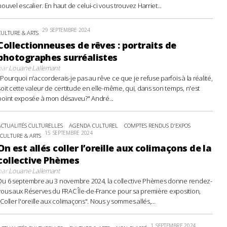
nouvel escalier. En haut de celui-ci vous trouvez Harriet...
29 SEPTEMBRE 2024
CULTURE & ARTS
Collectionneuses de rêves : portraits de
photographes surréalistes
par
Louane Lallemant
"Pourquoi n'accorderais-je pas au rêve ce que je refuse parfois à la réalité,
soit cette valeur de certitude en elle-même, qui, dans son temps, n'est
point exposée à mon désaveu?" André...
ACTUALITÉS CULTURELLES
AGENDA CULTUREL
COMPTES RENDUS D'EXPOS
15 SEPTEMBRE 2024
CULTURE & ARTS
On est allés coller l’oreille aux colimaçons de la
collective Phèmes
par
Louane Lallemant
Du 6 septembre au 3 novembre 2024, la collective Phèmes donne rendez-
vous aux Réserves du FRAC Île-de-France pour sa première exposition,
"Coller l'oreille aux colimaçons". Nous y sommes allés,...
1 SEPTEMBRE 2024