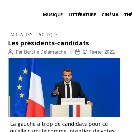
MUSIQUE
LITTÉRATURE
CINÉMA
TH
Catégories
ACTUALITÉS
POLITIQUE
Les présidents-candidats
Par
Bertille Delamarche
21 février 2022
Auteur
Date
de
de
l’article
l’article
La gauche a trop de candidats pour ce
qu’elle cumule comme intention de votes.