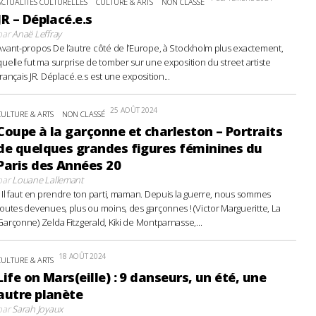
ACTUALITÉS CULTURELLES
CULTURE & ARTS
NON CLASSÉ
JR – Déplacé.e.s
par
Anaë Leffray
Avant-propos De l’autre côté de l’Europe, à Stockholm plus exactement,
quelle fut ma surprise de tomber sur une exposition du street artiste
français JR. Déplacé.e.s est une exposition...
25 AOÛT 2024
CULTURE & ARTS
NON CLASSÉ
Coupe à la garçonne et charleston – Portraits
de quelques grandes figures féminines du
Paris des Années 20
par
Louane Lallemant
- Il faut en prendre ton parti, maman. Depuis la guerre, nous sommes
toutes devenues, plus ou moins, des garçonnes ! (Victor Margueritte, La
Garçonne) Zelda Fitzgerald, Kiki de Montparnasse,...
18 AOÛT 2024
CULTURE & ARTS
Life on Mars(eille) : 9 danseurs, un été, une
autre planète
par
Sarah Joyaux