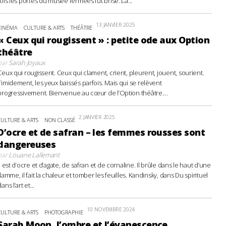
fois les portes du musée fermées fut brisé. La...
13 JANVIER 2025
CINÉMA
CULTURE & ARTS
THÉÂTRE
« Ceux qui rougissent » : petite ode aux Option
théâtre
par
Sarah Joyaux
Ceux qui rougissent. Ceux qui clament, crient, pleurent, jouent, sourient.
Timidement, les yeux baissés parfois. Mais qui se relèvent
progressivement. Bienvenue au cœur de l’Option théâtre....
2 JANVIER 2025
CULTURE & ARTS
NON CLASSÉ
D’ocre et de safran – les femmes rousses sont
dangereuses
par
Louane Lallemant
Il est d’ocre et d’agate, de safran et de cornaline. Il brûle dans le haut d’une
flamme, il fait la chaleur et tomber les feuilles. Kandinsky, dans Du spirituel
ans l’art et...
10 NOVEMBRE 2024
CULTURE & ARTS
PHOTOGRAPHIE
Sarah Moon, l’ombre et l’évanescence