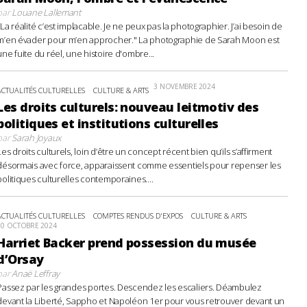
par
Louane Lallemant
"La réalité c’est implacable. Je ne peux pas la photographier. J’ai besoin de
m’en évader pour m’en approcher." La photographie de Sarah Moon est
une fuite du réel, une histoire d'ombre...
3 NOVEMBRE 2024
ACTUALITÉS CULTURELLES
CULTURE & ARTS
Les droits culturels: nouveau leitmotiv des
politiques et institutions culturelles
par
Sarah Joyaux
Les droits culturels, loin d’être un concept récent bien qu’ils s’affirment
désormais avec force, apparaissent comme essentiels pour repenser les
politiques culturelles contemporaines....
ACTUALITÉS CULTURELLES
COMPTES RENDUS D'EXPOS
CULTURE & ARTS
20 OCTOBRE 2024
Harriet Backer prend possession du musée
d’Orsay
par
Anaë Leffray
Passez par les grandes portes. Descendez les escaliers. Déambulez
devant la Liberté, Sappho et Napoléon 1er pour vous retrouver devant un