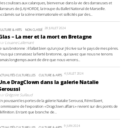
Des coulisses aux calanques, bienvenue dans la vie des danseuses et
danseurs de (LA) HORDE, la troupe du Ballet National de Marseille.
Acclamés sur la scène internationale et sollicités par des...
28 JUILLET 2024
CULTURE & ARTS
NON CLASSÉ
Glas – La mer et la mort en Bretagne
par
Louane Lallemant
Je suis bretonne : il fallait bien qu'un jour j'écrive sur le pays de mes pères.
Vous qui connaissez la fierté bretonne, qui savez que nous ne tenons
jamais longtemps avant de dire que nous venons...
4 JUILLET 2024
ACTUALITÉS CULTURELLES
CULTURE & ARTS
Un.e DragClown dans la galerie Natalie
Seroussi
par
Grégoire Suillaud
En poussant les portes de la galerie Natalie Seroussi, Rémi Baert,
commissaire de l’exposition « Dragclown affairs » revient sur des points de
définition. En tant que branche de...
9 JUIN 2024
ACTUALITÉS CULTURELLES
CULTURE & ARTS