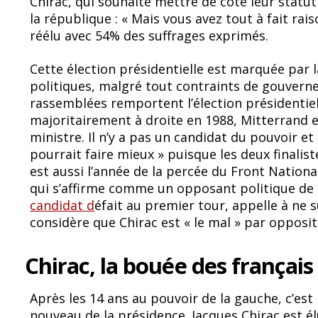
Chirac, qui souhaite mettre de côté leur statu
la république : « Mais vous avez tout à fait rai
réélu avec 54% des suffrages exprimés.
Cette élection présidentielle est marquée par l
politiques, malgré tout contraints de gouvern
rassemblées remportent l’élection présidentiel
majoritairement à droite en 1988, Mitterrand e
ministre. Il n’y a pas un candidat du pouvoir et
pourrait faire mieux » puisque les deux finali
est aussi l’année de la percée du Front Nationa
qui s’affirme comme un opposant politique de
candidat d
éfait au premier tour, appelle à ne 
considère que Chirac est « le mal » par oppositi
Chirac, la bouée des français
Après les 14 ans au pouvoir de la gauche, c’est 
nouveau de la présidence. Jacques Chirac est 