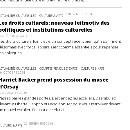
3 NOVEMBRE 2024
ACTUALITÉS CULTURELLES
CULTURE & ARTS
Les droits culturels: nouveau leitmotiv des
politiques et institutions culturelles
par
Sarah Joyaux
Les droits culturels, loin d’être un concept récent bien qu’ils s’affirment
désormais avec force, apparaissent comme essentiels pour repenser
les politiques...
ACTUALITÉS CULTURELLES
COMPTES RENDUS D'EXPOS
CULTURE & ARTS
20 OCTOBRE 2024
Harriet Backer prend possession du musée
d’Orsay
par
Anaë Leffray
Passez par les grandes portes. Descendez les escaliers. Déambulez
devant la Liberté, Sappho et Napoléon 1er pour vous retrouver devant
un nouvel escalier. En haut de celui-ci...
29 SEPTEMBRE 2024
CULTURE & ARTS