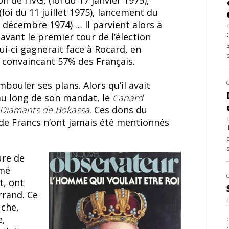
on de l’IVG, (loi du 17 janvier 1975),
oi du 11 juillet 1975), lancement du
 décembre 1974) … Il parvient alors à
avant le premier tour de l’élection
ui-ci gagnerait face à Rocard, en
 convaincant 57% des Français.
ouler ses plans. Alors qu’il avait
au long de son mandat, le
Canard
Diamants de Bokassa
. Ces dons du
n de Francs n’ont jamais été mentionnés
ure de
imé
t, ont
rrand. Ce
uche,
e,