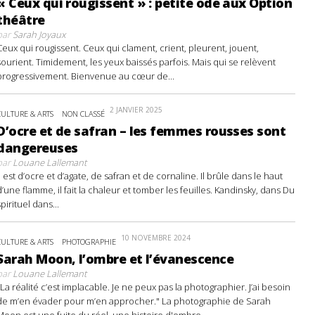
« Ceux qui rougissent » : petite ode aux Option
théâtre
par
Sarah Joyaux
Ceux qui rougissent. Ceux qui clament, crient, pleurent, jouent,
sourient. Timidement, les yeux baissés parfois. Mais qui se relèvent
progressivement. Bienvenue au cœur de...
2 JANVIER 2025
CULTURE & ARTS
NON CLASSÉ
D’ocre et de safran – les femmes rousses sont
dangereuses
par
Louane Lallemant
Il est d’ocre et d’agate, de safran et de cornaline. Il brûle dans le haut
d’une flamme, il fait la chaleur et tomber les feuilles. Kandinsky, dans Du
spirituel dans...
10 NOVEMBRE 2024
CULTURE & ARTS
PHOTOGRAPHIE
Sarah Moon, l’ombre et l’évanescence
par
Louane Lallemant
"La réalité c’est implacable. Je ne peux pas la photographier. J’ai besoin
de m’en évader pour m’en approcher." La photographie de Sarah
Moon est une fuite du réel, une histoire d'ombre...