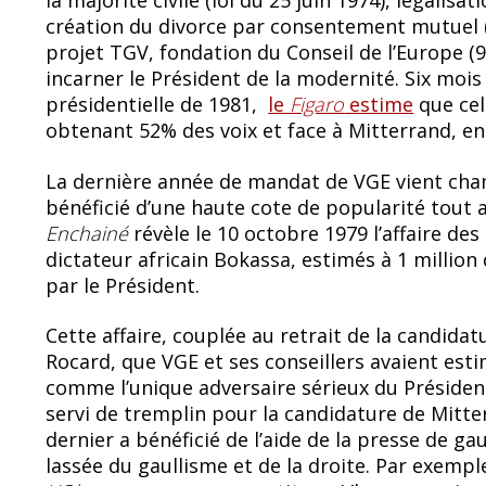
la majorité civile (loi du 25 juin 1974), légalisati
création du divorce par consentement mutuel (l
projet TGV, fondation du Conseil de l’Europe (9
incarner le Président de la modernité. Six mois 
présidentielle de 1981,
le
Figaro
estime
que cel
obtenant 52% des voix et face à Mitterrand, en
La dernière année de mandat de VGE vient chamb
bénéficié d’une haute cote de popularité tout 
Enchainé
révèle le 10 octobre 1979 l’affaire des
dictateur africain Bokassa, estimés à 1 millio
par le Président.
Cette affaire, couplée au retrait de la candidat
Rocard, que VGE et ses conseillers avaient est
comme l’unique adversaire sérieux du Présiden
servi de tremplin pour la candidature de Mitte
dernier a bénéficié de l’aide de la presse de ga
lassée du gaullisme et de la droite. Par exempl