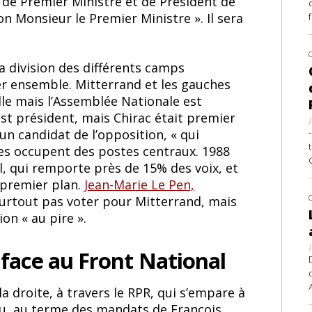
t de Premier Ministre et de Président de
son Monsieur le Premier Ministre ». Il sera
a division des différents camps
er ensemble. Mitterrand et les gauches
le mais l’Assemblée Nationale est
st président, mais Chirac était premier
 un candidat de l’opposition, « qui
stes occupent des postes centraux. 1988
l, qui remporte près de 15% des voix, et
 premier plan.
Jean-Marie Le Pen,
surtout pas voter pour Mitterrand, mais
on « au pire ».
 face au Front National
la droite, à travers le RPR, qui s’empare à
élu, au terme des mandats de François