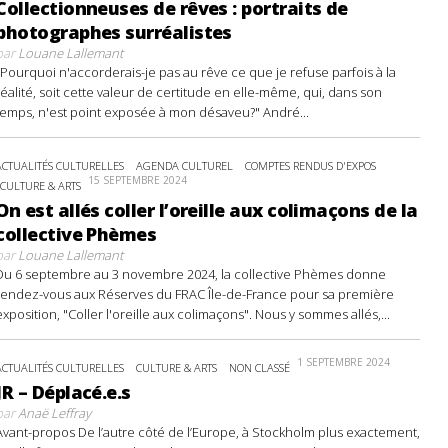
Collectionneuses de rêves : portraits de
photographes surréalistes
par
Louane Lallemant
"Pourquoi n'accorderais-je pas au rêve ce que je refuse parfois à la
réalité, soit cette valeur de certitude en elle-même, qui, dans son
temps, n'est point exposée à mon désaveu?" André...
ACTUALITÉS CULTURELLES
AGENDA CULTUREL
COMPTES RENDUS D'EXPOS
15 SEPTEMBRE 2024
CULTURE & ARTS
On est allés coller l’oreille aux colimaçons de la
collective Phèmes
par
Louane Lallemant
Du 6 septembre au 3 novembre 2024, la collective Phèmes donne
rendez-vous aux Réserves du FRAC Île-de-France pour sa première
exposition, "Coller l'oreille aux colimaçons". Nous y sommes allés,...
1 SEPTEMBRE 2024
ACTUALITÉS CULTURELLES
CULTURE & ARTS
NON CLASSÉ
JR – Déplacé.e.s
par
Anaë Leffray
Avant-propos De l’autre côté de l’Europe, à Stockholm plus exactement,