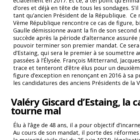
o
y
éclatement en 2017. Et ce, à tel point qu’Emm
d’ores et déjà en tête de tous les sondages. S’il 
o
tant qu’ancien Président de la République. Ce n
k
Vème République rencontre ce cas de figure, bi
Gaulle démissionne avant la fin de son second
succède après la période d’alternance assurée 
pouvoir terminer son premier mandat. Ce sera 
d’Estaing, qui sera le premier à se soumettre 
passées à l’Élysée. François Mitterrand, Jacque
trace et tenteront d’être élus pour un deuxièm
figure d’exception en renonçant en 2016 à sa p
les candidatures des anciens Présidents de la
Valéry Giscard d’Estaing, la 
tourne mal
Élu à l’âge de 48 ans, il a pour objectif d’inca
Au cours de son mandat, il porte des réformes