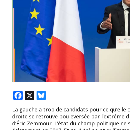
F
X
Bl
ac
u
La gauche a trop de candidats pour ce qu’elle
e
e
droite se retrouve bouleversée par l’extrême 
b
sk
d’Éric Zemmour. L’état du champ politique ne s