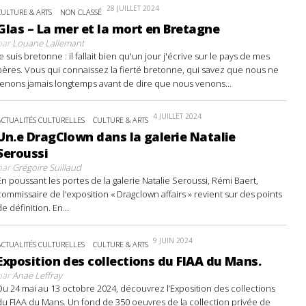
28 JUILLET 2024
CULTURE & ARTS
NON CLASSÉ
Glas – La mer et la mort en Bretagne
par
Louane Lallemant
Je suis bretonne : il fallait bien qu'un jour j'écrive sur le pays de mes
pères. Vous qui connaissez la fierté bretonne, qui savez que nous ne
tenons jamais longtemps avant de dire que nous venons...
4 JUILLET 2024
ACTUALITÉS CULTURELLES
CULTURE & ARTS
Un.e DragClown dans la galerie Natalie
Seroussi
par
Grégoire Suillaud
En poussant les portes de la galerie Natalie Seroussi, Rémi Baert,
commissaire de l’exposition « Dragclown affairs » revient sur des points
de définition. En...
9 JUIN 2024
ACTUALITÉS CULTURELLES
CULTURE & ARTS
Exposition des collections du FIAA du Mans.
par
Anaë Leffray
Du 24 mai au 13 octobre 2024, découvrez l’Exposition des collections
du FIAA du Mans. Un fond de 350 oeuvres de la collection privée de