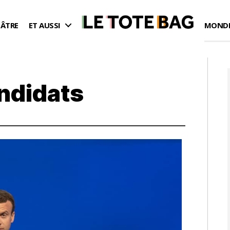
ÉÂTRE
ET AUSSI
MONDE
ndidats