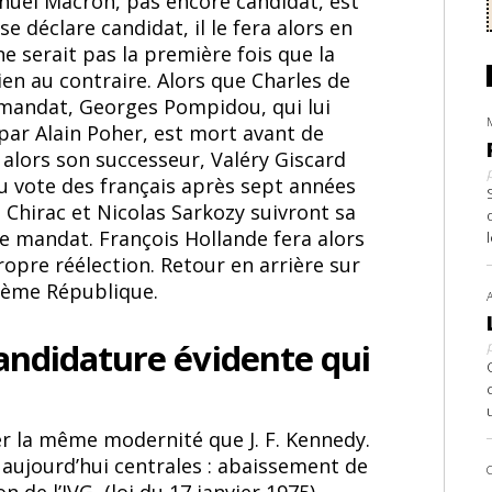
anuel Macron, pas encore candidat, est
se déclare candidat, il le fera alors en
e serait pas la première fois que la
en au contraire. Alors que Charles de
 mandat, Georges Pompidou, qui lui
par Alain Poher, est mort avant de
alors son successeur, Valéry Giscard
au vote des français après sept années
s Chirac et Nicolas Sarkozy suivront sa
e mandat. François Hollande fera alors
ropre réélection. Retour en arrière sur
 Vème République.
candidature évidente qui
rner la même modernité que J. F. Kennedy.
 aujourd’hui centrales : abaissement de