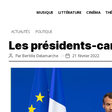
MUSIQUE
LITTÉRATURE
CINÉMA
TH
Catégories
ACTUALITÉS
POLITIQUE
Les présidents-ca
Par
Bertille Delamarche
21 février 2022
Auteur
Date
de
de
l’article
l’article