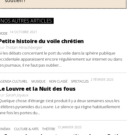
soutien !
NOS AUTRES ARTICLES
14 OCTOBRE 2021
MODE
Petite histoire du voile chrétien
par
Tristan Hinschberger
Si les débats concernant le port du voile dans la sphère publique
occidentale apparaissent encore régulièrement sur internet ou dans
les journaux, il ne faut pas oublier...
2 FÉVRIER 2025
AGENDA CULTUREL
MUSIQUE
NON CLASSÉ
SPECTACLES
Le Louvre et la Nuit des fous
par
Sarah Joyaux
Quelque chose d’étrange s’est produit il y a deux semaines sous les
célèbres pyramides du Louvre. Le silence qui règne habituellement
une fois les portes du...
13 JANVIER 2025
CINÉMA
CULTURE & ARTS
THÉÂTRE