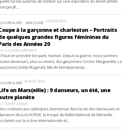
quelle fut ma surprise de tomber sur une exposition du street artiste
français JR....
25 AOÛT 2024
CULTURE & ARTS
NON CLASSÉ
Coupe à la garçonne et charleston – Portraits
de quelques grandes figures féminines du
Paris des Années 20
par
Louane Lallemant
- Il faut en prendre ton parti, maman. Depuis la guerre, nous sommes
toutes devenues, plus ou moins, des garçonnes ! (Victor Margueritte, La
Garçonne) Zelda Fitzgerald, Kiki de Montparnasse,...
18 AOÛT 2024
CULTURE & ARTS
Life on Mars(eille) : 9 danseurs, un été, une
autre planète
par
Sarah Joyaux
Des coulisses aux calanques, bienvenue dans la vie des danseuses et
danseurs de (LA) HORDE, la troupe du Ballet National de Marseille.
Acclamés sur la scène internationale et...