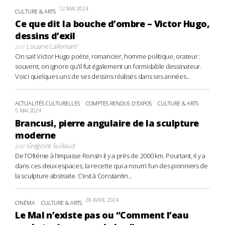
12 MAI 2024
CULTURE & ARTS
Ce que dit la bouche d’ombre – Victor Hugo,
dessins d’exil
par
Louane Lallemant
On sait Victor Hugo poète, romancier, homme politique, orateur :
souvent, on ignore qu'il fut également un formidable dessinateur.
Voici quelques uns de ses dessins réalisés dans ses années...
ACTUALITÉS CULTURELLES
COMPTES RENDUS D'EXPOS
CULTURE & ARTS
5 MAI 2024
Brancusi, pierre angulaire de la sculpture
moderne
par
Grégoire Suillaud
De l’Olténie à l’impasse Ronsin il y a près de 2000 km. Pourtant, il y a
dans ces deux espaces, la recette qui a nourri l’un des pionniers de
la sculpture abstraite. C’est à Constantin...
28 AVRIL 2024
CINÉMA
CULTURE & ARTS
Le Mal n’existe pas ou “Comment l’eau