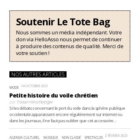
Soutenir Le Tote Bag
Nous sommes un média indépendant. Votre
don via HelloAsso nous permet de continuer
à produire des contenus de qualité. Merci de
votre soutien !
NOS AUTRES ARTICLES
14 OCTOBRE 2021
MODE
Petite histoire du voile chrétien
par
Tristan Hinschberger
Si les débats concernant le port du voile dans la sphère publique
occidentale apparaissent encore régulièrement sur internet ou
dans les journaux, il ne faut pas oublier que cet accessoire...
2 FÉVRIER 2025
AGENDA CULTUREL
MUSIQUE
NON CLASSÉ
SPECTACLES