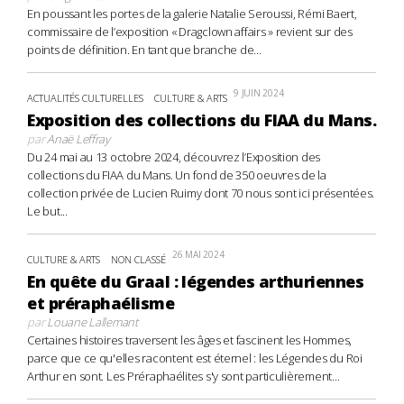
En poussant les portes de la galerie Natalie Seroussi, Rémi Baert,
commissaire de l’exposition « Dragclown affairs » revient sur des
points de définition. En tant que branche de...
9 JUIN 2024
ACTUALITÉS CULTURELLES
CULTURE & ARTS
Exposition des collections du FIAA du Mans.
par
Anaë Leffray
Du 24 mai au 13 octobre 2024, découvrez l’Exposition des
collections du FIAA du Mans. Un fond de 350 oeuvres de la
collection privée de Lucien Ruimy dont 70 nous sont ici présentées.
Le but...
26 MAI 2024
CULTURE & ARTS
NON CLASSÉ
En quête du Graal : légendes arthuriennes
et préraphaélisme
par
Louane Lallemant
Certaines histoires traversent les âges et fascinent les Hommes,
parce que ce qu'elles racontent est éternel : les Légendes du Roi
Arthur en sont. Les Préraphaélites s'y sont particulièrement...