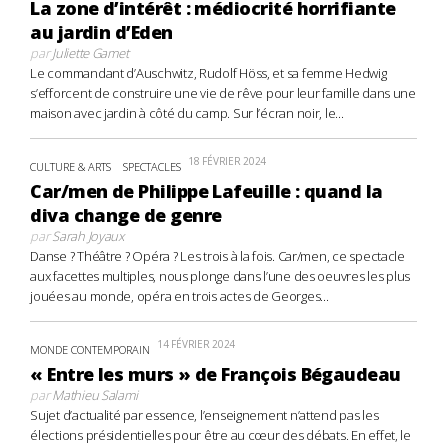
La zone d’intérêt : médiocrité horrifiante
au jardin d’Eden
par
Juliette Gamet
Le commandant d’Auschwitz, Rudolf Höss, et sa femme Hedwig
s’efforcent de construire une vie de rêve pour leur famille dans une
maison avec jardin à côté du camp. Sur l’écran noir, le...
18 FÉVRIER 2024
CULTURE & ARTS
SPECTACLES
Car/men de Philippe Lafeuille : quand la
diva change de genre
par
Sarah Joyaux
Danse ? Théâtre ? Opéra ? Les trois à la fois. Car/men, ce spectacle
aux facettes multiples, nous plonge dans l’une des oeuvres les plus
jouées au monde, opéra en trois actes de Georges...
14 FÉVRIER 2024
MONDE CONTEMPORAIN
« Entre les murs » de François Bégaudeau
par
Mathieu Salami
Sujet d’actualité par essence, l’enseignement n’attend pas les
élections présidentielles pour être au cœur des débats. En effet, le