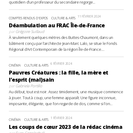
quotidien d’un professeur du secondaire regorge...
11 FÉVRIER 2024
COMPTES RENDUS D'EXPOS
CULTURE & ARTS
Déambulation au FRAC Île-de-France
par
Grégoire Suillaud
À seulement quelques mètres des Buttes-Chaumont, dans un
bâtiment conçu par l’architecte Jean-Marc Lalo, se situe le Fonds
Régional d’Art Contemporain de la région Île-de-France....
6 FÉVRIER 2024
CINÉMA
CULTURE & ARTS
Pauvres Créatures : la fille, la mère et
l’esprit (mal)sain
par
Gabriela Portillo
Au début, tout est noir. Assez timidement, une musique commence
à jouer. Tout à coup, une femme apparaît. Une figure inconnue,
imposante, élégante, que l’on regarde de dos, comme si l’on...
1 FÉVRIER 2024
CINÉMA
CULTURE & ARTS
Les coups de cœur 2023 de la rédac cinéma
par
Evan Gogolachvili