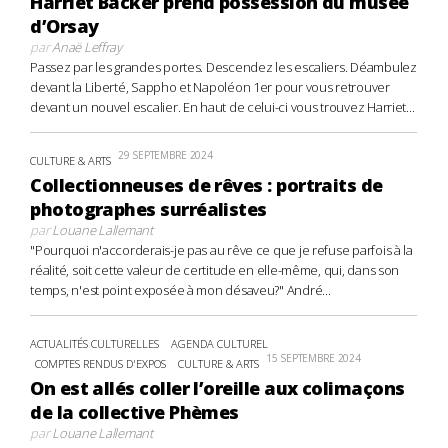
Harriet Backer prend possession du musée
d’Orsay
par
Anaë Leffray
Passez par les grandes portes. Descendez les escaliers. Déambulez
devant la Liberté, Sappho et Napoléon 1er pour vous retrouver
devant un nouvel escalier. En haut de celui-ci vous trouvez Harriet...
29 SEPTEMBRE 2024
CULTURE & ARTS
Collectionneuses de rêves : portraits de
photographes surréalistes
par
Louane Lallemant
"Pourquoi n'accorderais-je pas au rêve ce que je refuse parfois à la
réalité, soit cette valeur de certitude en elle-même, qui, dans son
temps, n'est point exposée à mon désaveu?" André...
ACTUALITÉS CULTURELLES
AGENDA CULTUREL
15 SEPTEMBRE 2024
COMPTES RENDUS D'EXPOS
CULTURE & ARTS
On est allés coller l’oreille aux colimaçons
de la collective Phèmes
par
Louane Lallemant