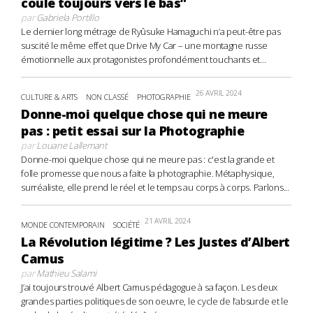
coule toujours vers le bas”
par
Gabriela Portillo
Le dernier long métrage de Ryûsuke Hamaguchi n’a peut-être pas
suscité le même effet que Drive My Car – une montagne russe
émotionnelle aux protagonistes profondément touchants et...
26 AVRIL 2024
CULTURE & ARTS
NON CLASSÉ
PHOTOGRAPHIE
Donne-moi quelque chose qui ne meure
pas : petit essai sur la Photographie
par
Louane Lallemant
Donne-moi quelque chose qui ne meure pas : c'est la grande et
folle promesse que nous a faite la photographie. Métaphysique,
surréaliste, elle prend le réel et le temps au corps à corps. Parlons...
21 AVRIL 2024
MONDE CONTEMPORAIN
SOCIÉTÉ
La Révolution légitime ? Les Justes d’Albert
Camus
par
Mathieu Salami
J’ai toujours trouvé Albert Camus pédagogue à sa façon. Les deux
grandes parties politiques de son oeuvre, le cycle de l’absurde et le