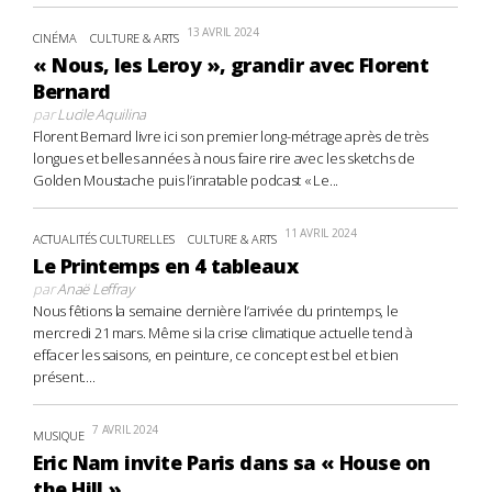
13 AVRIL 2024
CINÉMA
CULTURE & ARTS
« Nous, les Leroy », grandir avec Florent
Bernard
par
Lucile Aquilina
Florent Bernard livre ici son premier long-métrage après de très
longues et belles années à nous faire rire avec les sketchs de
Golden Moustache puis l’inratable podcast « Le...
11 AVRIL 2024
ACTUALITÉS CULTURELLES
CULTURE & ARTS
Le Printemps en 4 tableaux
par
Anaë Leffray
Nous fêtions la semaine dernière l’arrivée du printemps, le
mercredi 21 mars. Même si la crise climatique actuelle tend à
effacer les saisons, en peinture, ce concept est bel et bien
présent....
7 AVRIL 2024
MUSIQUE
Eric Nam invite Paris dans sa « House on
the Hill »