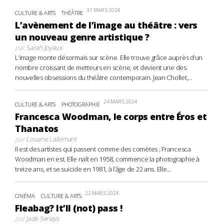
31 MARS 2024
CULTURE & ARTS
THÉÂTRE
L’avènement de l’image au théâtre : vers
un nouveau genre artistique ?
par
Sarah Joyaux
L’image monte désormais sur scène. Elle trouve grâce auprès d’un
nombre croissant de metteurs en scène, et devient une des
nouvelles obsessions du théâtre contemporain. Jean Chollet,...
24 MARS 2024
CULTURE & ARTS
PHOTOGRAPHIE
Francesca Woodman, le corps entre Éros et
Thanatos
par
Louane Lallemant
Il est des artistes qui passent comme des comètes ; Francesca
Woodman en est. Elle naît en 1958, commence la photographie à
treize ans, et se suicide en 1981, à l’âge de 22 ans. Elle...
22 MARS 2024
CINÉMA
CULTURE & ARTS
Fleabag? It’ll (not) pass !
par
Jade Serieys