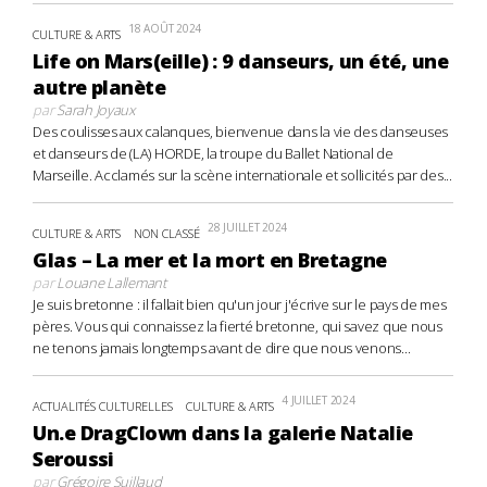
18 AOÛT 2024
CULTURE & ARTS
Life on Mars(eille) : 9 danseurs, un été, une
autre planète
par
Sarah Joyaux
Des coulisses aux calanques, bienvenue dans la vie des danseuses
et danseurs de (LA) HORDE, la troupe du Ballet National de
Marseille. Acclamés sur la scène internationale et sollicités par des...
28 JUILLET 2024
CULTURE & ARTS
NON CLASSÉ
Glas – La mer et la mort en Bretagne
par
Louane Lallemant
Je suis bretonne : il fallait bien qu'un jour j'écrive sur le pays de mes
pères. Vous qui connaissez la fierté bretonne, qui savez que nous
ne tenons jamais longtemps avant de dire que nous venons...
4 JUILLET 2024
ACTUALITÉS CULTURELLES
CULTURE & ARTS
Un.e DragClown dans la galerie Natalie
Seroussi
par
Grégoire Suillaud