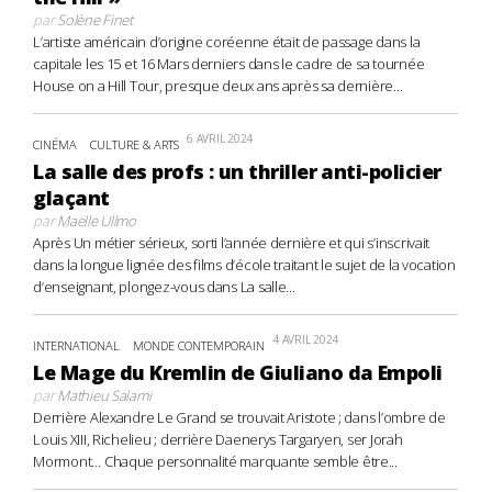
par
Solène Finet
L’artiste américain d’origine coréenne était de passage dans la
capitale les 15 et 16 Mars derniers dans le cadre de sa tournée
House on a Hill Tour, presque deux ans après sa dernière...
6 AVRIL 2024
CINÉMA
CULTURE & ARTS
La salle des profs : un thriller anti-policier
glaçant
par
Maëlle Ullmo
Après Un métier sérieux, sorti l’année dernière et qui s’inscrivait
dans la longue lignée des films d’école traitant le sujet de la vocation
d’enseignant, plongez-vous dans La salle...
4 AVRIL 2024
INTERNATIONAL
MONDE CONTEMPORAIN
Le Mage du Kremlin de Giuliano da Empoli
par
Mathieu Salami
Derrière Alexandre Le Grand se trouvait Aristote ; dans l’ombre de
Louis XIII, Richelieu ; derrière Daenerys Targaryen, ser Jorah
Mormont… Chaque personnalité marquante semble être...