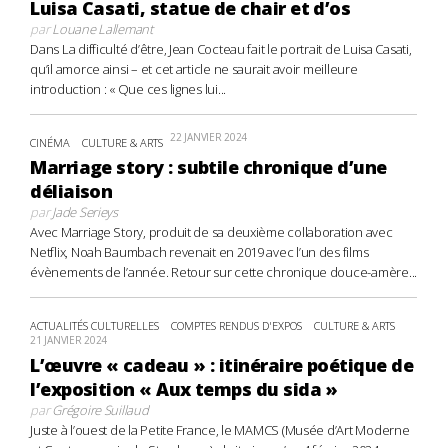
Luisa Casati, statue de chair et d’os
par
Louane Lallemant
Dans La difficulté d’être, Jean Cocteau fait le portrait de Luisa Casati,
qu’il amorce ainsi – et cet article ne saurait avoir meilleure
introduction : « Que ces lignes lui...
22 JANVIER 2024
CINÉMA
CULTURE & ARTS
Marriage story : subtile chronique d’une
déliaison
par
Jade Serieys
Avec Marriage Story, produit de sa deuxième collaboration avec
Netflix, Noah Baumbach revenait en 2019 avec l’un des films
évènements de l’année. Retour sur cette chronique douce-amère...
ACTUALITÉS CULTURELLES
COMPTES RENDUS D'EXPOS
CULTURE & ARTS
21 JANVIER 2024
L’œuvre « cadeau » : itinéraire poétique de
l’exposition « Aux temps du sida »
par
Grégoire Suillaud
Juste à l’ouest de la Petite France, le MAMCS (Musée d’Art Moderne