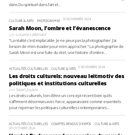
dans Du spirituel dans l’art et...
10 NOVEMBRE 2024
CULTURE & ARTS
PHOTOGRAPHIE
Sarah Moon, l’ombre et l’évanescence
par
Louane Lallemant
"La réalité c’est implacable. Je ne peux pas la photographier. J’ai
besoin de m’en évader pour m’en approcher." La photographie de
Sarah Moon est une fuite du réel, une histoire d'ombre...
3 NOVEMBRE 2024
ACTUALITÉS CULTURELLES
CULTURE & ARTS
Les droits culturels: nouveau leitmotiv des
politiques et institutions culturelles
par
Sarah Joyaux
Les droits culturels, loin d’être un concept récent bien qu’ils
s’affirment désormais avec force, apparaissent comme essentiels
pour repenser les politiques culturelles contemporaines....
ACTUALITÉS CULTURELLES
COMPTES RENDUS D'EXPOS
CULTURE & ARTS
20 OCTOBRE 2024