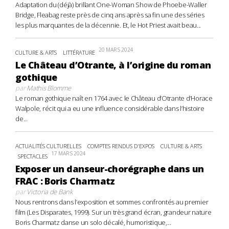
Adaptation du (déjà) brillant One-Woman Show de Phoebe-Waller
Bridge, Fleabag reste près de cinq ans après sa fin une des séries
les plus marquantes de la décennie. Et, le Hot Priest avait beau...
20 MARS 2024
CULTURE & ARTS
LITTÉRATURE
Le Château d’Otrante, à l’origine du roman
gothique
par
Mathis Blomme
Le roman gothique naît en 1764 avec le Château d’Otrante d’Horace
Walpole, récit qui a eu une influence considérable dans l’histoire
de...
ACTUALITÉS CULTURELLES
COMPTES RENDUS D'EXPOS
CULTURE & ARTS
17 MARS 2024
SPECTACLES
Exposer un danseur-chorégraphe dans un
FRAC : Boris Charmatz
par
Victoria de Bank
Nous rentrons dans l’exposition et sommes confrontés au premier
film (Les Disparates, 1999). Sur un très grand écran, grandeur nature
Boris Charmatz danse un solo décalé, humoristique,...