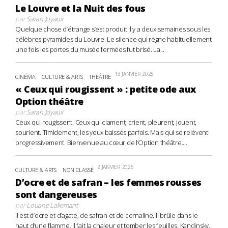
Le Louvre et la Nuit des fous
par
Sarah Joyaux
Quelque chose d’étrange s’est produit il y a deux semaines sous les
célèbres pyramides du Louvre. Le silence qui règne habituellement
une fois les portes du musée fermées fut brisé. La...
13 JANVIER 2025
CINÉMA
CULTURE & ARTS
THÉÂTRE
« Ceux qui rougissent » : petite ode aux
Option théâtre
par
Sarah Joyaux
Ceux qui rougissent. Ceux qui clament, crient, pleurent, jouent,
sourient. Timidement, les yeux baissés parfois. Mais qui se relèvent
progressivement. Bienvenue au cœur de l’Option théâtre....
2 JANVIER 2025
CULTURE & ARTS
NON CLASSÉ
D’ocre et de safran – les femmes rousses
sont dangereuses
par
Louane Lallemant
Il est d’ocre et d’agate, de safran et de cornaline. Il brûle dans le
haut d’une flamme, il fait la chaleur et tomber les feuilles. Kandinsky,