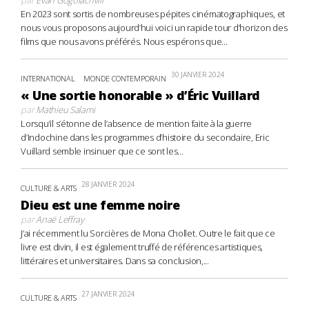
En 2023 sont sortis de nombreuses pépites cinématographiques, et
nous vous proposons aujourd’hui voici un rapide tour d’horizon des
films que nous avons préférés. Nous espérons que...
30 JANVIER 2024
INTERNATIONAL
MONDE CONTEMPORAIN
« Une sortie honorable » d’Éric Vuillard
par
Mathieu Salami
Lorsqu’il s’étonne de l’absence de mention faite à la guerre
d’Indochine dans les programmes d’histoire du secondaire, Eric
Vuillard semble insinuer que ce sont les...
28 JANVIER 2024
CULTURE & ARTS
Dieu est une femme noire
par
Anaë Leffray
J’ai récemment lu Sorcières de Mona Chollet. Outre le fait que ce
livre est divin, il est également truffé de références artistiques,
littéraires et universitaires. Dans sa conclusion,...
27 JANVIER 2024
CULTURE & ARTS