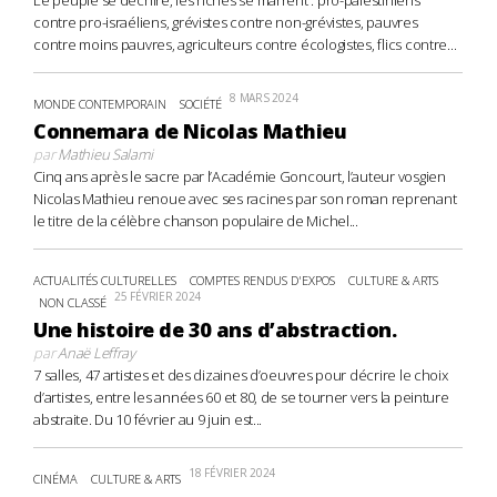
contre pro-israéliens, grévistes contre non-grévistes, pauvres
contre moins pauvres, agriculteurs contre écologistes, flics contre...
8 MARS 2024
MONDE CONTEMPORAIN
SOCIÉTÉ
Connemara de Nicolas Mathieu
par
Mathieu Salami
Cinq ans après le sacre par l’Académie Goncourt, l’auteur vosgien
Nicolas Mathieu renoue avec ses racines par son roman reprenant
le titre de la célèbre chanson populaire de Michel...
ACTUALITÉS CULTURELLES
COMPTES RENDUS D'EXPOS
CULTURE & ARTS
25 FÉVRIER 2024
NON CLASSÉ
Une histoire de 30 ans d’abstraction.
par
Anaë Leffray
7 salles, 47 artistes et des dizaines d’oeuvres pour décrire le choix
d’artistes, entre les années 60 et 80, de se tourner vers la peinture
abstraite. Du 10 février au 9 juin est...
18 FÉVRIER 2024
CINÉMA
CULTURE & ARTS