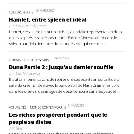
10 MARS 2024
CULTURE & ARTS
Hamlet, entre spleen et idéal
par
Louane Lallemant
Hamlet, c'est le "to be or not to be", la parfaite représentation de ce
qu'est la poésie shakespearienne, l'art de Moreau ou encore le
spleen baudelairien : une douleur de vivre qui ne sait se...
9 MARS 2024
CINÉMA
CULTURE & ARTS
Dune Partie 2 : Jusqu’au dernier souffle
par
Lucile Aquilina
Il faut un moment avant de reprendre ses esprits en sortant de la
salle de cinéma. C’est avec la bande son de Hans Zimmer encore
dans les oreilles, des images de désert encore dans les yeux et...
9 MARS 2024
ACTUALITÉS
MONDE CONTEMPORAIN
Les riches prospèrent pendant que le
peuple se divise
par
SEM
Le peuple se déchire, les riches se marrent : pro-palestiniens