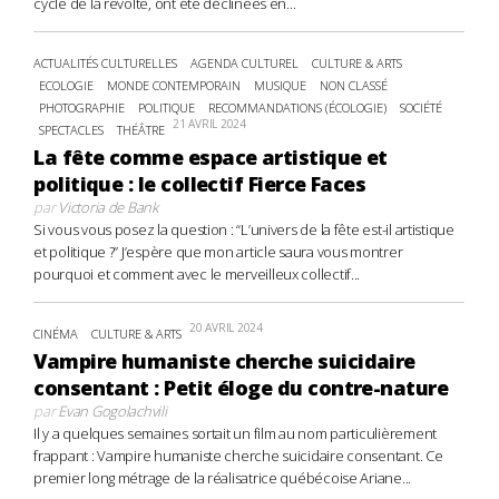
cycle de la révolte, ont été déclinées en...
ACTUALITÉS CULTURELLES
AGENDA CULTUREL
CULTURE & ARTS
ECOLOGIE
MONDE CONTEMPORAIN
MUSIQUE
NON CLASSÉ
PHOTOGRAPHIE
POLITIQUE
RECOMMANDATIONS (ÉCOLOGIE)
SOCIÉTÉ
21 AVRIL 2024
SPECTACLES
THÉÂTRE
La fête comme espace artistique et
politique : le collectif Fierce Faces
par
Victoria de Bank
Si vous vous posez la question : “L’univers de la fête est-il artistique
et politique ?” J’espère que mon article saura vous montrer
pourquoi et comment avec le merveilleux collectif...
20 AVRIL 2024
CINÉMA
CULTURE & ARTS
Vampire humaniste cherche suicidaire
consentant : Petit éloge du contre-nature
par
Evan Gogolachvili
Il y a quelques semaines sortait un film au nom particulièrement
frappant : Vampire humaniste cherche suicidaire consentant. Ce
premier long métrage de la réalisatrice québécoise Ariane...