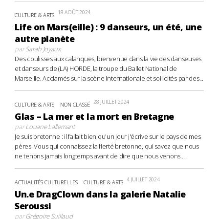
18 AOÛT 2024
CULTURE & ARTS
Life on Mars(eille) : 9 danseurs, un été, une
autre planète
par
Sarah Joyaux
Des coulisses aux calanques, bienvenue dans la vie des danseuses
et danseurs de (LA) HORDE, la troupe du Ballet National de
Marseille. Acclamés sur la scène internationale et sollicités par des...
28 JUILLET 2024
CULTURE & ARTS
NON CLASSÉ
Glas – La mer et la mort en Bretagne
par
Louane Lallemant
Je suis bretonne : il fallait bien qu'un jour j'écrive sur le pays de mes
pères. Vous qui connaissez la fierté bretonne, qui savez que nous
ne tenons jamais longtemps avant de dire que nous venons...
4 JUILLET 2024
ACTUALITÉS CULTURELLES
CULTURE & ARTS
Un.e DragClown dans la galerie Natalie
Seroussi
par
Grégoire Suillaud