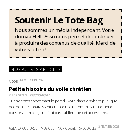
Soutenir Le Tote Bag
Nous sommes un média indépendant. Votre
don via HelloAsso nous permet de continuer
à produire des contenus de qualité. Merci de
votre soutien !
NOS AUTRES ARTICLES
14 OCTOBRE 2021
MODE
Petite histoire du voile chrétien
par
Tristan Hinschberger
Si les débats concernant le port du voile dans la sphère publique
occidentale apparaissent encore régulièrement sur internet ou
dans les journaux, il ne faut pas oublier que cet accessoire...
2 FÉVRIER 2025
AGENDA CULTUREL
MUSIQUE
NON CLASSÉ
SPECTACLES