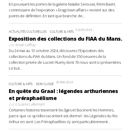
En poussant les portes de la galerie Natalie Seroussi, Rémi Baert,
commissaire de l’exposition « Dragclown affairs » revient sur des
points de définition. En tant que branche de...
9 JUIN 2024
ACTUALITÉS CULTURELLES
CULTURE & ARTS
Exposition des collections du FIAA du Mans.
par
Anaë Leffray
Du 24 mai au 13 octobre 2024, découvrez l’Exposition des
collections du FIAA du Mans. Un fond de 350 oeuvres de la
collection privée de Lucien Ruimy dont 70 nous sont ici présentées.
Le but...
26 MAI 2024
CULTURE & ARTS
NON CLASSÉ
En quête du Graal : légendes arthuriennes
et préraphaélisme
par
Louane Lallemant
Certaines histoires traversent les âges et fascinent les Hommes,
parce que ce qu'elles racontent est éternel : les Légendes du Roi
Arthur en sont. Les Préraphaélites s'y sont particulièrement...