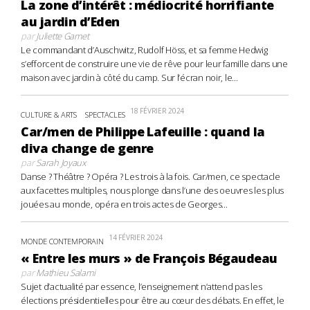
La zone d’intérêt : médiocrité horrifiante
au jardin d’Eden
par
Juliette Gamet
Le commandant d’Auschwitz, Rudolf Höss, et sa femme Hedwig
s’efforcent de construire une vie de rêve pour leur famille dans une
maison avec jardin à côté du camp. Sur l’écran noir, le...
18 FÉVRIER 2024
CULTURE & ARTS
SPECTACLES
Car/men de Philippe Lafeuille : quand la
diva change de genre
par
Sarah Joyaux
Danse ? Théâtre ? Opéra ? Les trois à la fois. Car/men, ce spectacle
aux facettes multiples, nous plonge dans l’une des oeuvres les plus
jouées au monde, opéra en trois actes de Georges...
14 FÉVRIER 2024
MONDE CONTEMPORAIN
« Entre les murs » de François Bégaudeau
par
Mathieu Salami
Sujet d’actualité par essence, l’enseignement n’attend pas les
élections présidentielles pour être au cœur des débats. En effet, le