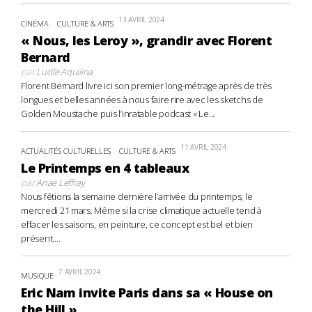
13 AVRIL 2024
CINÉMA
CULTURE & ARTS
« Nous, les Leroy », grandir avec Florent
Bernard
par
Lucile Aquilina
Florent Bernard livre ici son premier long-métrage après de très
longues et belles années à nous faire rire avec les sketchs de
Golden Moustache puis l’inratable podcast « Le...
11 AVRIL 2024
ACTUALITÉS CULTURELLES
CULTURE & ARTS
Le Printemps en 4 tableaux
par
Anaë Leffray
Nous fêtions la semaine dernière l’arrivée du printemps, le
mercredi 21 mars. Même si la crise climatique actuelle tend à
effacer les saisons, en peinture, ce concept est bel et bien
présent....
7 AVRIL 2024
MUSIQUE
Eric Nam invite Paris dans sa « House on
the Hill »