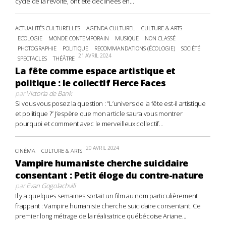
cycle de la révolte, ont été déclinées en...
ACTUALITÉS CULTURELLES
AGENDA CULTUREL
CULTURE & ARTS
ECOLOGIE
MONDE CONTEMPORAIN
MUSIQUE
NON CLASSÉ
PHOTOGRAPHIE
POLITIQUE
RECOMMANDATIONS (ÉCOLOGIE)
SOCIÉTÉ
21 AVRIL 2024
SPECTACLES
THÉÂTRE
La fête comme espace artistique et
politique : le collectif Fierce Faces
par
Victoria de Bank
Si vous vous posez la question : “L’univers de la fête est-il artistique
et politique ?” J’espère que mon article saura vous montrer
pourquoi et comment avec le merveilleux collectif...
20 AVRIL 2024
CINÉMA
CULTURE & ARTS
Vampire humaniste cherche suicidaire
consentant : Petit éloge du contre-nature
par
Evan Gogolachvili
Il y a quelques semaines sortait un film au nom particulièrement
frappant : Vampire humaniste cherche suicidaire consentant. Ce
premier long métrage de la réalisatrice québécoise Ariane...