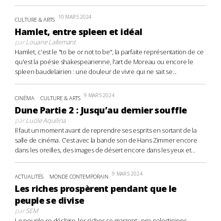
10 MARS 2024
CULTURE & ARTS
Hamlet, entre spleen et idéal
par
Louane Lallemant
Hamlet, c'est le "to be or not to be", la parfaite représentation de ce
qu'est la poésie shakespearienne, l'art de Moreau ou encore le
spleen baudelairien : une douleur de vivre qui ne sait se...
9 MARS 2024
CINÉMA
CULTURE & ARTS
Dune Partie 2 : Jusqu’au dernier souffle
par
Lucile Aquilina
Il faut un moment avant de reprendre ses esprits en sortant de la
salle de cinéma. C’est avec la bande son de Hans Zimmer encore
dans les oreilles, des images de désert encore dans les yeux et...
9 MARS 2024
ACTUALITÉS
MONDE CONTEMPORAIN
Les riches prospèrent pendant que le
peuple se divise
par
SEM
Le peuple se déchire, les riches se marrent : pro-palestiniens