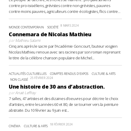
contre pro-israéliens, grévistes contre non-grévistes, pauvres
contre moins pauvres, agriculteurs contre écologistes, flics contre...
8 MARS 2024
MONDE CONTEMPORAIN
SOCIÉTÉ
Connemara de Nicolas Mathieu
par
Mathieu Salami
Cinq ans après le sacre par l’Académie Goncourt, l’auteur vosgien
Nicolas Mathieu renoue avec ses racines par son roman reprenant
le titre de la célèbre chanson populaire de Michel...
ACTUALITÉS CULTURELLES
COMPTES RENDUS D'EXPOS
CULTURE & ARTS
25 FÉVRIER 2024
NON CLASSÉ
Une histoire de 30 ans d’abstraction.
par
Anaë Leffray
7 salles, 47 artistes et des dizaines d’oeuvres pour décrire le choix
d’artistes, entre les années 60 et 80, de se tourner vers la peinture
abstraite. Du 10 février au 9 juin est...
18 FÉVRIER 2024
CINÉMA
CULTURE & ARTS