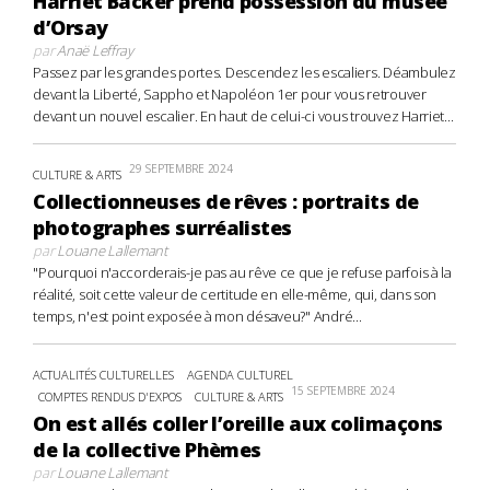
Harriet Backer prend possession du musée
d’Orsay
par
Anaë Leffray
Passez par les grandes portes. Descendez les escaliers. Déambulez
devant la Liberté, Sappho et Napoléon 1er pour vous retrouver
devant un nouvel escalier. En haut de celui-ci vous trouvez Harriet...
29 SEPTEMBRE 2024
CULTURE & ARTS
Collectionneuses de rêves : portraits de
photographes surréalistes
par
Louane Lallemant
"Pourquoi n'accorderais-je pas au rêve ce que je refuse parfois à la
réalité, soit cette valeur de certitude en elle-même, qui, dans son
temps, n'est point exposée à mon désaveu?" André...
ACTUALITÉS CULTURELLES
AGENDA CULTUREL
15 SEPTEMBRE 2024
COMPTES RENDUS D'EXPOS
CULTURE & ARTS
On est allés coller l’oreille aux colimaçons
de la collective Phèmes
par
Louane Lallemant