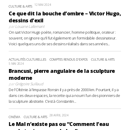
12 MAI 2024
CULTURE & ARTS
Ce que dit la bouche d’ombre – Victor Hugo,
dessins d’exil
par
Louane Lallemant
On sait Victor Hugo poète, romancier, homme politique, orateur :
souvent, on ignore qu'il fut également un formidable dessinateur.
Voici quelques uns de ses dessins réalisés dans ses années...
ACTUALITÉS CULTURELLES
COMPTES RENDUS D'EXPOS
CULTURE & ARTS
5 MAI 2024
Brancusi, pierre angulaire de la sculpture
moderne
par
Grégoire Suillaud
De l’Olténie à l’impasse Ronsin il y a près de 2000 km. Pourtant, il y a
dans ces deux espaces, la recette qui a nourri l’un des pionniers de
la sculpture abstraite. C’est à Constantin...
28 AVRIL 2024
CINÉMA
CULTURE & ARTS
Le Mal n’existe pas ou “Comment l’eau