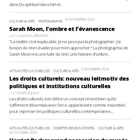
dans Du spirituel dans l’art et...
10 NOVEMBRE 2024
CULTURE & ARTS
PHOTOGRAPHIE
Sarah Moon, l’ombre et l’évanescence
par
Louane Lallemant
"La réalité c’est implacable. Je ne peux pas la photographier. J’ai
besoin de m’en évader pour m’en approcher." La photographie de
Sarah Moon est une fuite du réel, une histoire d'ombre...
3 NOVEMBRE 2024
ACTUALITÉS CULTURELLES
CULTURE & ARTS
Les droits culturels: nouveau leitmotiv des
politiques et institutions culturelles
par
Sarah Joyaux
Les droits culturels, loin d’être un concept récent bien qu’ils
s’affirment désormais avec force, apparaissent comme essentiels
pour repenser les politiques culturelles contemporaines....
ACTUALITÉS CULTURELLES
COMPTES RENDUS D'EXPOS
CULTURE & ARTS
20 OCTOBRE 2024