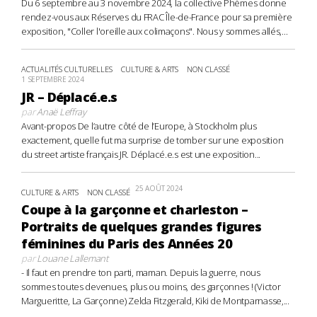
Du 6 septembre au 3 novembre 2024, la collective Phèmes donne
rendez-vous aux Réserves du FRAC Île-de-France pour sa première
exposition, "Coller l'oreille aux colimaçons". Nous y sommes allés,...
ACTUALITÉS CULTURELLES
CULTURE & ARTS
NON CLASSÉ
1 SEPTEMBRE 2024
JR – Déplacé.e.s
par
Anaë Leffray
Avant-propos De l’autre côté de l’Europe, à Stockholm plus
exactement, quelle fut ma surprise de tomber sur une exposition
du street artiste français JR. Déplacé.e.s est une exposition...
25 AOÛT 2024
CULTURE & ARTS
NON CLASSÉ
Coupe à la garçonne et charleston –
Portraits de quelques grandes figures
féminines du Paris des Années 20
par
Louane Lallemant
- Il faut en prendre ton parti, maman. Depuis la guerre, nous
sommes toutes devenues, plus ou moins, des garçonnes ! (Victor
Margueritte, La Garçonne) Zelda Fitzgerald, Kiki de Montparnasse,...