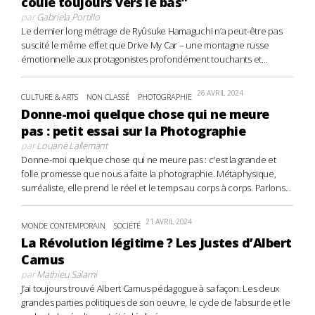
coule toujours vers le bas”
par
Gabriela Portillo
Le dernier long métrage de Ryûsuke Hamaguchi n’a peut-être pas
suscité le même effet que Drive My Car – une montagne russe
émotionnelle aux protagonistes profondément touchants et...
26 AVRIL 2024
CULTURE & ARTS
NON CLASSÉ
PHOTOGRAPHIE
Donne-moi quelque chose qui ne meure
pas : petit essai sur la Photographie
par
Louane Lallemant
Donne-moi quelque chose qui ne meure pas : c'est la grande et
folle promesse que nous a faite la photographie. Métaphysique,
surréaliste, elle prend le réel et le temps au corps à corps. Parlons...
21 AVRIL 2024
MONDE CONTEMPORAIN
SOCIÉTÉ
La Révolution légitime ? Les Justes d’Albert
Camus
par
Mathieu Salami
J’ai toujours trouvé Albert Camus pédagogue à sa façon. Les deux
grandes parties politiques de son oeuvre, le cycle de l’absurde et le