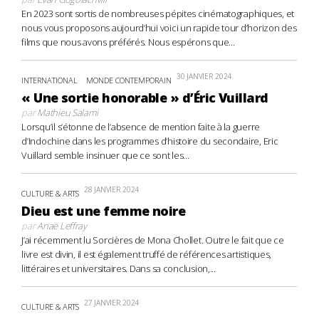
En 2023 sont sortis de nombreuses pépites cinématographiques, et
nous vous proposons aujourd’hui voici un rapide tour d’horizon des
films que nous avons préférés. Nous espérons que...
30 JANVIER 2024
INTERNATIONAL
MONDE CONTEMPORAIN
« Une sortie honorable » d’Éric Vuillard
par
Mathieu Salami
Lorsqu’il s’étonne de l’absence de mention faite à la guerre
d’Indochine dans les programmes d’histoire du secondaire, Eric
Vuillard semble insinuer que ce sont les...
28 JANVIER 2024
CULTURE & ARTS
Dieu est une femme noire
par
Anaë Leffray
J’ai récemment lu Sorcières de Mona Chollet. Outre le fait que ce
livre est divin, il est également truffé de références artistiques,
littéraires et universitaires. Dans sa conclusion,...
27 JANVIER 2024
CULTURE & ARTS