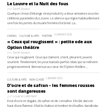
Le Louvre et la Nuit des fous
par
Sarah Joyaux
Quelque chose d’étrange s’est produit il y a deux semaines sous les
célèbres pyramides du Louvre. Le silence qui règne habituellement
une fois les portes du musée fermées fut brisé. La...
13 JANVIER 2025
CINÉMA
CULTURE & ARTS
THÉÂTRE
« Ceux qui rougissent » : petite ode aux
Option théâtre
par
Sarah Joyaux
Ceux qui rougissent. Ceux qui clament, crient, pleurent, jouent,
sourient. Timidement, les yeux baissés parfois. Mais qui se relèvent
progressivement. Bienvenue au cœur de l’Option théâtre....
2 JANVIER 2025
CULTURE & ARTS
NON CLASSÉ
D’ocre et de safran – les femmes rousses
sont dangereuses
par
Louane Lallemant
Il est d’ocre et d’agate, de safran et de cornaline. Il brûle dans le
haut d’une flamme, il fait la chaleur et tomber les feuilles. Kandinsky,