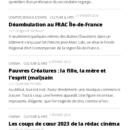
quotidien d’un professeur du secondaire regorge...
11 FÉVRIER 2024
COMPTES RENDUS D'EXPOS
CULTURE & ARTS
Déambulation au FRAC Île-de-France
par
Grégoire Suillaud
À seulement quelques mètres des Buttes-Chaumont, dans un
bâtiment conçu par l’architecte Jean-Marc Lalo, se situe le Fonds
Régional d’Art Contemporain de la région Île-de-France....
6 FÉVRIER 2024
CINÉMA
CULTURE & ARTS
Pauvres Créatures : la fille, la mère et
l’esprit (mal)sain
par
Gabriela Portillo
Au début, tout est noir. Assez timidement, une musique commence
à jouer. Tout à coup, une femme apparaît. Une figure inconnue,
imposante, élégante, que l’on regarde de dos, comme si l’on...
1 FÉVRIER 2024
CINÉMA
CULTURE & ARTS
Les coups de cœur 2023 de la rédac cinéma
par
Evan Gogolachvili