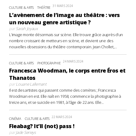
31 MARS 2024
CULTURE & ARTS
THÉÂTRE
L’avènement de l’image au théâtre : vers
un nouveau genre artistique ?
par
Sarah Joyaux
L’image monte désormais sur scène. Elle trouve grâce auprès d’un
nombre croissant de metteurs en scène, et devient une des
nouvelles obsessions du théâtre contemporain. Jean Chollet,...
24 MARS 2024
CULTURE & ARTS
PHOTOGRAPHIE
Francesca Woodman, le corps entre Éros et
Thanatos
par
Louane Lallemant
Il est des artistes qui passent comme des comètes ; Francesca
Woodman en est. Elle naît en 1958, commence la photographie à
treize ans, et se suicide en 1981, à l’âge de 22 ans. Elle...
22 MARS 2024
CINÉMA
CULTURE & ARTS
Fleabag? It’ll (not) pass !
par
Jade Serieys