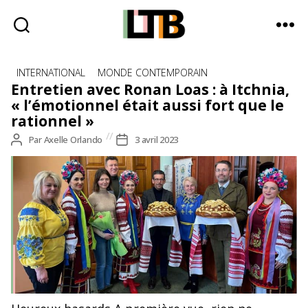
Le
Catégories
Tote
INTERNATIONAL
MONDE CONTEMPORAIN
Bag
Entretien avec Ronan Loas : à Itchnia,
-
« l’émotionnel était aussi fort que le
Média
rationnel »
d'information
Auteur
Par
Axelle Orlando
Date
3 avril 2023
quotidienne
de
de
l’article
l’article