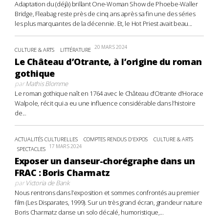
Adaptation du (déjà) brillant One-Woman Show de Phoebe-Waller
Bridge, Fleabag reste près de cinq ans après sa fin une des séries
les plus marquantes de la décennie. Et, le Hot Priest avait beau...
20 MARS 2024
CULTURE & ARTS
LITTÉRATURE
Le Château d’Otrante, à l’origine du roman
gothique
par
Mathis Blomme
Le roman gothique naît en 1764 avec le Château d’Otrante d’Horace
Walpole, récit qui a eu une influence considérable dans l’histoire
de...
ACTUALITÉS CULTURELLES
COMPTES RENDUS D'EXPOS
CULTURE & ARTS
17 MARS 2024
SPECTACLES
Exposer un danseur-chorégraphe dans un
FRAC : Boris Charmatz
par
Victoria de Bank
Nous rentrons dans l’exposition et sommes confrontés au premier
film (Les Disparates, 1999). Sur un très grand écran, grandeur nature
Boris Charmatz danse un solo décalé, humoristique,...