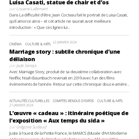
Luisa Casati, statue de chair et d’os
par
Louane Lallemant
Dans La difficulté d’être, Jean Cocteau fait le portrait de Luisa Casati,
qu’il amorce ainsi – et cet article ne saurait avoir meilleure
introduction : « Que ces lignes lui...
22 JANVIER 2024
CINÉMA
CULTURE & ARTS
Marriage story : subtile chronique d’une
déliaison
par
Jade Serieys
Avec Marriage Story, produit de sa deuxième collaboration avec
Netflix, Noah Baumbach revenait en 2019 avec l’un des films
évènements de l’année. Retour sur cette chronique douce-amère...
ACTUALITÉS CULTURELLES
COMPTES RENDUS D'EXPOS
CULTURE & ARTS
21 JANVIER 2024
L’œuvre « cadeau » : itinéraire poétique de
l’exposition « Aux temps du sida »
par
Grégoire Suillaud
Juste à l’ouest de la Petite France, le MAMCS (Musée d’Art Moderne