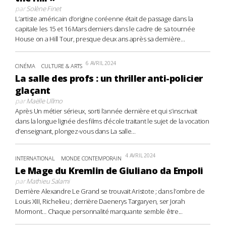
par
Solène Finet
L’artiste américain d’origine coréenne était de passage dans la
capitale les 15 et 16 Mars derniers dans le cadre de sa tournée
House on a Hill Tour, presque deux ans après sa dernière...
6 AVRIL 2024
CINÉMA
CULTURE & ARTS
La salle des profs : un thriller anti-policier
glaçant
par
Maëlle Ullmo
Après Un métier sérieux, sorti l’année dernière et qui s’inscrivait
dans la longue lignée des films d’école traitant le sujet de la vocation
d’enseignant, plongez-vous dans La salle...
4 AVRIL 2024
INTERNATIONAL
MONDE CONTEMPORAIN
Le Mage du Kremlin de Giuliano da Empoli
par
Mathieu Salami
Derrière Alexandre Le Grand se trouvait Aristote ; dans l’ombre de
Louis XIII, Richelieu ; derrière Daenerys Targaryen, ser Jorah
Mormont… Chaque personnalité marquante semble être...