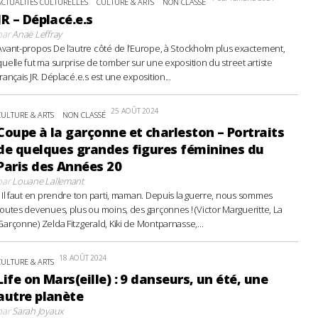
ACTUALITÉS CULTURELLES
CULTURE & ARTS
NON CLASSÉ
JR – Déplacé.e.s
par
Anaë Leffray
Avant-propos De l’autre côté de l’Europe, à Stockholm plus exactement,
quelle fut ma surprise de tomber sur une exposition du street artiste
français JR. Déplacé.e.s est une exposition...
25 AOÛT 2024
CULTURE & ARTS
NON CLASSÉ
Coupe à la garçonne et charleston – Portraits
de quelques grandes figures féminines du
Paris des Années 20
par
Louane Lallemant
- Il faut en prendre ton parti, maman. Depuis la guerre, nous sommes
toutes devenues, plus ou moins, des garçonnes ! (Victor Margueritte, La
Garçonne) Zelda Fitzgerald, Kiki de Montparnasse,...
18 AOÛT 2024
CULTURE & ARTS
Life on Mars(eille) : 9 danseurs, un été, une
autre planète
par
Sarah Joyaux