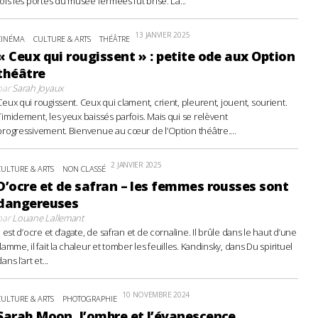
fois les portes du musée fermées fut brisé. La...
13 JANVIER 2025
CINÉMA
CULTURE & ARTS
THÉÂTRE
« Ceux qui rougissent » : petite ode aux Option
théâtre
par
Sarah Joyaux
Ceux qui rougissent. Ceux qui clament, crient, pleurent, jouent, sourient.
Timidement, les yeux baissés parfois. Mais qui se relèvent
progressivement. Bienvenue au cœur de l’Option théâtre....
2 JANVIER 2025
CULTURE & ARTS
NON CLASSÉ
D’ocre et de safran – les femmes rousses sont
dangereuses
par
Louane Lallemant
Il est d’ocre et d’agate, de safran et de cornaline. Il brûle dans le haut d’une
flamme, il fait la chaleur et tomber les feuilles. Kandinsky, dans Du spirituel
ans l’art et...
10 NOVEMBRE 2024
CULTURE & ARTS
PHOTOGRAPHIE
Sarah Moon, l’ombre et l’évanescence