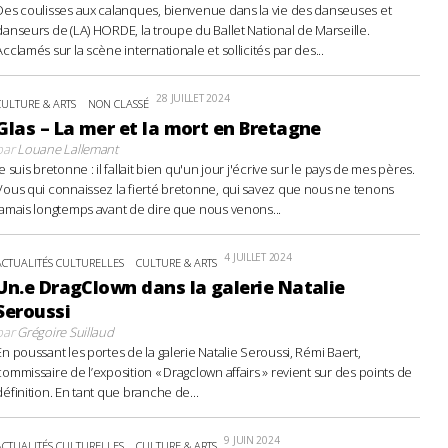
Des coulisses aux calanques, bienvenue dans la vie des danseuses et
danseurs de (LA) HORDE, la troupe du Ballet National de Marseille.
Acclamés sur la scène internationale et sollicités par des...
28 JUILLET 2024
CULTURE & ARTS
NON CLASSÉ
Glas – La mer et la mort en Bretagne
par
Louane Lallemant
Je suis bretonne : il fallait bien qu'un jour j'écrive sur le pays de mes pères.
Vous qui connaissez la fierté bretonne, qui savez que nous ne tenons
jamais longtemps avant de dire que nous venons...
4 JUILLET 2024
ACTUALITÉS CULTURELLES
CULTURE & ARTS
Un.e DragClown dans la galerie Natalie
Seroussi
par
Grégoire Suillaud
En poussant les portes de la galerie Natalie Seroussi, Rémi Baert,
commissaire de l’exposition « Dragclown affairs » revient sur des points de
définition. En tant que branche de...
9 JUIN 2024
ACTUALITÉS CULTURELLES
CULTURE & ARTS