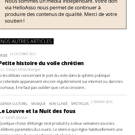
Nous sommes un média indépendant. Votre don
via HelloAsso nous permet de continuer à
produire des contenus de qualité. Merci de votre
soutien !
NOS AUTRES ARTICLES
14 OCTOBRE 2021
MODE
Petite histoire du voile chrétien
par
Tristan Hinschberger
Si les débats concernant le port du voile dans la sphère publique
occidentale apparaissent encore régulièrement sur internet ou dans les
journaux, il ne faut pas oublier que cet accessoire...
2 FÉVRIER 2025
AGENDA CULTUREL
MUSIQUE
NON CLASSÉ
SPECTACLES
Le Louvre et la Nuit des fous
par
Sarah Joyaux
Quelque chose d’étrange s’est produit il y a deux semaines sous les
célèbres pyramides du Louvre. Le silence qui règne habituellement une