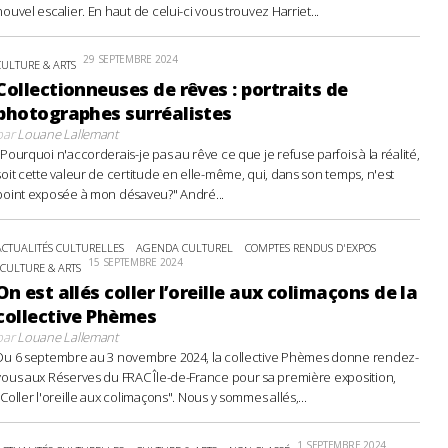
nouvel escalier. En haut de celui-ci vous trouvez Harriet...
29 SEPTEMBRE 2024
CULTURE & ARTS
Collectionneuses de rêves : portraits de
photographes surréalistes
par
Louane Lallemant
"Pourquoi n'accorderais-je pas au rêve ce que je refuse parfois à la réalité,
soit cette valeur de certitude en elle-même, qui, dans son temps, n'est
point exposée à mon désaveu?" André...
ACTUALITÉS CULTURELLES
AGENDA CULTUREL
COMPTES RENDUS D'EXPOS
15 SEPTEMBRE 2024
CULTURE & ARTS
On est allés coller l’oreille aux colimaçons de la
collective Phèmes
par
Louane Lallemant
Du 6 septembre au 3 novembre 2024, la collective Phèmes donne rendez-
vous aux Réserves du FRAC Île-de-France pour sa première exposition,
"Coller l'oreille aux colimaçons". Nous y sommes allés,...
1 SEPTEMBRE 2024