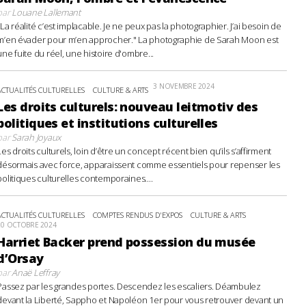
par
Louane Lallemant
"La réalité c’est implacable. Je ne peux pas la photographier. J’ai besoin de
m’en évader pour m’en approcher." La photographie de Sarah Moon est
une fuite du réel, une histoire d'ombre...
3 NOVEMBRE 2024
ACTUALITÉS CULTURELLES
CULTURE & ARTS
Les droits culturels: nouveau leitmotiv des
politiques et institutions culturelles
par
Sarah Joyaux
Les droits culturels, loin d’être un concept récent bien qu’ils s’affirment
désormais avec force, apparaissent comme essentiels pour repenser les
politiques culturelles contemporaines....
ACTUALITÉS CULTURELLES
COMPTES RENDUS D'EXPOS
CULTURE & ARTS
20 OCTOBRE 2024
Harriet Backer prend possession du musée
d’Orsay
par
Anaë Leffray
Passez par les grandes portes. Descendez les escaliers. Déambulez
devant la Liberté, Sappho et Napoléon 1er pour vous retrouver devant un