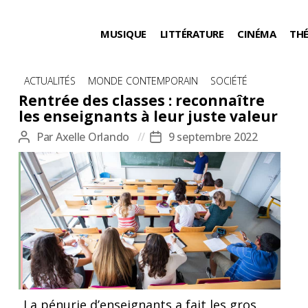
MUSIQUE
LITTÉRATURE
CINÉMA
TH
Catégories
ACTUALITÉS
MONDE CONTEMPORAIN
SOCIÉTÉ
Rentrée des classes : reconnaître
les enseignants à leur juste valeur
Par
Axelle Orlando
9 septembre 2022
Auteur
Date
de
de
l’article
l’article
© Flickr
La pénurie d’enseignants a fait les gros